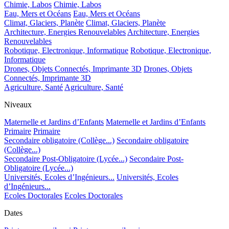
Chimie, Labos
Chimie, Labos
Eau, Mers et Océans
Eau, Mers et Océans
Climat, Glaciers, Planète
Climat, Glaciers, Planète
Architecture, Energies Renouvelables
Architecture, Energies
Renouvelables
Robotique, Electronique, Informatique
Robotique, Electronique,
Informatique
Drones, Objets Connectés, Imprimante 3D
Drones, Objets
Connectés, Imprimante 3D
Agriculture, Santé
Agriculture, Santé
Niveaux
Maternelle et Jardins d’Enfants
Maternelle et Jardins d’Enfants
Primaire
Primaire
Secondaire obligatoire (Collège...)
Secondaire obligatoire
(Collège...)
Secondaire Post-Obligatoire (Lycée...)
Secondaire Post-
Obligatoire (Lycée...)
Universités, Ecoles d’Ingénieurs...
Universités, Ecoles
d’Ingénieurs...
Ecoles Doctorales
Ecoles Doctorales
Dates