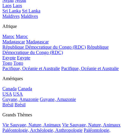
Népal
Népal
Laos
Laos
Sri Lanka
Sri Lanka
Maldives
Maldives
Afrique
Maroc
Maroc
Madagascar
Madagascar
République Démocratique du Congo (RDC)
République
Démocratique du Congo (RDC)
Egypte
Egypte
Togo
Togo
Pacifique, Océanie et Australie
Pacifique, Océanie et Australie
Amériques
Canada
Canada
USA
USA
Guyane, Amazonie
Guyane, Amazonie
Brésil
Brésil
Grands Thèmes
Vie Sauvage, Nature, Animaux
Vie Sauvage, Nature, Animaux
Paléontologie, Archéologie, Anthropologie
Paléontologie,