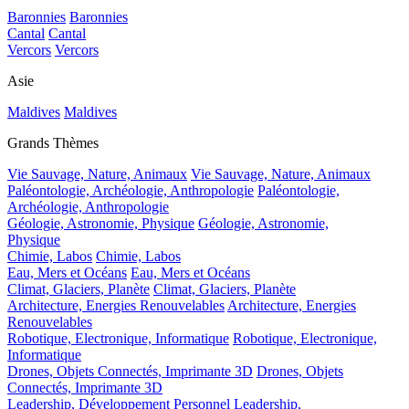
Baronnies
Baronnies
Cantal
Cantal
Vercors
Vercors
Asie
Maldives
Maldives
Grands Thèmes
Vie Sauvage, Nature, Animaux
Vie Sauvage, Nature, Animaux
Paléontologie, Archéologie, Anthropologie
Paléontologie,
Archéologie, Anthropologie
Géologie, Astronomie, Physique
Géologie, Astronomie,
Physique
Chimie, Labos
Chimie, Labos
Eau, Mers et Océans
Eau, Mers et Océans
Climat, Glaciers, Planète
Climat, Glaciers, Planète
Architecture, Energies Renouvelables
Architecture, Energies
Renouvelables
Robotique, Electronique, Informatique
Robotique, Electronique,
Informatique
Drones, Objets Connectés, Imprimante 3D
Drones, Objets
Connectés, Imprimante 3D
Leadership, Développement Personnel
Leadership,