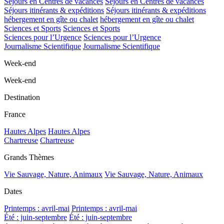
Séjours en Centres de vacances
Séjours en Centres de vacances
Séjours itinérants & expéditions
Séjours itinérants & expéditions
hébergement en gîte ou chalet
hébergement en gîte ou chalet
Sciences et Sports
Sciences et Sports
Sciences pour l’Urgence
Sciences pour l’Urgence
Journalisme Scientifique
Journalisme Scientifique
Week-end
Week-end
Destination
France
Hautes Alpes
Hautes Alpes
Chartreuse
Chartreuse
Grands Thèmes
Vie Sauvage, Nature, Animaux
Vie Sauvage, Nature, Animaux
Dates
Printemps : avril-mai
Printemps : avril-mai
Été : juin-septembre
Été : juin-septembre