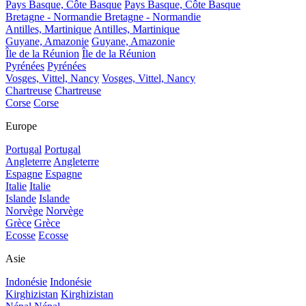
Pays Basque, Côte Basque
Pays Basque, Côte Basque
Bretagne - Normandie
Bretagne - Normandie
Antilles, Martinique
Antilles, Martinique
Guyane, Amazonie
Guyane, Amazonie
Île de la Réunion
Île de la Réunion
Pyrénées
Pyrénées
Vosges, Vittel, Nancy
Vosges, Vittel, Nancy
Chartreuse
Chartreuse
Corse
Corse
Europe
Portugal
Portugal
Angleterre
Angleterre
Espagne
Espagne
Italie
Italie
Islande
Islande
Norvège
Norvège
Grèce
Grèce
Ecosse
Ecosse
Asie
Indonésie
Indonésie
Kirghizistan
Kirghizistan