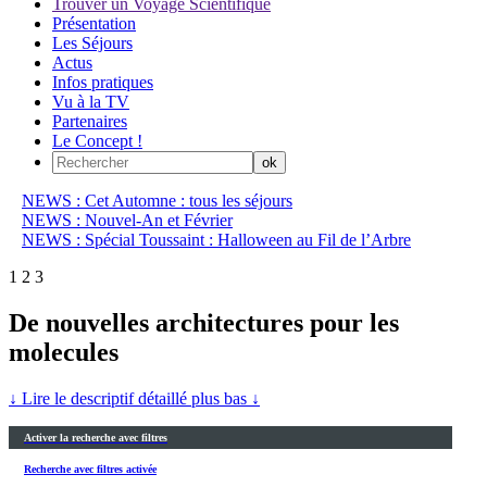
Trouver un Voyage Scientifique
Présentation
Les Séjours
Actus
Infos pratiques
Vu à la TV
Partenaires
Le Concept !
NEWS : Cet Automne : tous les séjours
NEWS : Nouvel-An et Février
NEWS : Spécial Toussaint : Halloween au Fil de l’Arbre
1
2
3
De nouvelles architectures pour les
molecules
↓ Lire le descriptif détaillé plus bas ↓
Activer la recherche avec filtres
Recherche avec filtres activée