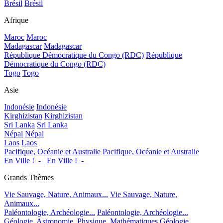
Brésil
Brésil
Afrique
Maroc
Maroc
Madagascar
Madagascar
République Démocratique du Congo (RDC)
République
Démocratique du Congo (RDC)
Togo
Togo
Asie
Indonésie
Indonésie
Kirghizistan
Kirghizistan
Sri Lanka
Sri Lanka
Népal
Népal
Laos
Laos
Pacifique, Océanie et Australie
Pacifique, Océanie et Australie
En Ville !_-_
En Ville !_-_
Grands Thèmes
Vie Sauvage, Nature, Animaux...
Vie Sauvage, Nature,
Animaux...
Paléontologie, Archéologie...
Paléontologie, Archéologie...
Géologie, Astronomie, Physique, Mathématiques
Géologie,