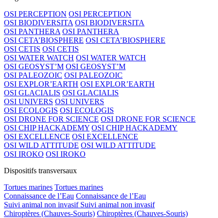
OSI PERCEPTION
OSI PERCEPTION
OSI BIODIVERSITA
OSI BIODIVERSITA
OSI PANTHERA
OSI PANTHERA
OSI CETA’BIOSPHERE
OSI CETA’BIOSPHERE
OSI CETIS
OSI CETIS
OSI WATER WATCH
OSI WATER WATCH
OSI GEOSYST’M
OSI GEOSYST’M
OSI PALEOZOIC
OSI PALEOZOIC
OSI EXPLOR’EARTH
OSI EXPLOR’EARTH
OSI GLACIALIS
OSI GLACIALIS
OSI UNIVERS
OSI UNIVERS
OSI ECOLOGIS
OSI ECOLOGIS
OSI DRONE FOR SCIENCE
OSI DRONE FOR SCIENCE
OSI CHIP HACKADEMY
OSI CHIP HACKADEMY
OSI EXCELLENCE
OSI EXCELLENCE
OSI WILD ATTITUDE
OSI WILD ATTITUDE
OSI IROKO
OSI IROKO
Dispositifs transversaux
Tortues marines
Tortues marines
Connaissance de l’Eau
Connaissance de l’Eau
Suivi animal non invasif
Suivi animal non invasif
Chiroptères (Chauves-Souris)
Chiroptères (Chauves-Souris)