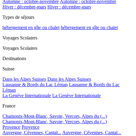
Automne : octobre-novembre
Automne : octobre-novembre
Hiver : décembre-mars
Hiver : décembre-mars
Types de séjours
hébergement en gîte ou chalet
hébergement en gîte ou chalet
Voyages Scolaires
Voyages Scolaires
Destinations
Suisse
Dans les Alpes Suisses
Dans les Alpes Suisses
Lausanne & Bords du Lac Léman
Lausanne & Bords du Lac
Léman
La Genève Internationale
La Genève Internationale
France
Chamonix-Mont-Blanc, Savoie, Vercors, Alpes du (...)
Chamonix-Mont-Blanc, Savoie, Vercors, Alpes du (...)
Provence
Provence
Auvergne, Cévennes, Cantal...
Auvergne, Cévennes, Cantal...