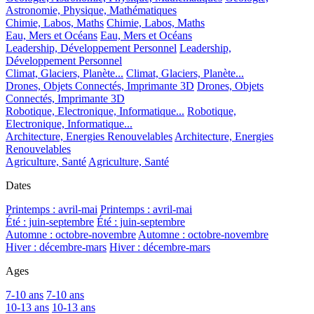
Astronomie, Physique, Mathématiques
Chimie, Labos, Maths
Chimie, Labos, Maths
Eau, Mers et Océans
Eau, Mers et Océans
Leadership, Développement Personnel
Leadership,
Développement Personnel
Climat, Glaciers, Planète...
Climat, Glaciers, Planète...
Drones, Objets Connectés, Imprimante 3D
Drones, Objets
Connectés, Imprimante 3D
Robotique, Electronique, Informatique...
Robotique,
Electronique, Informatique...
Architecture, Energies Renouvelables
Architecture, Energies
Renouvelables
Agriculture, Santé
Agriculture, Santé
Dates
Printemps : avril-mai
Printemps : avril-mai
Été : juin-septembre
Été : juin-septembre
Automne : octobre-novembre
Automne : octobre-novembre
Hiver : décembre-mars
Hiver : décembre-mars
Ages
7-10 ans
7-10 ans
10-13 ans
10-13 ans