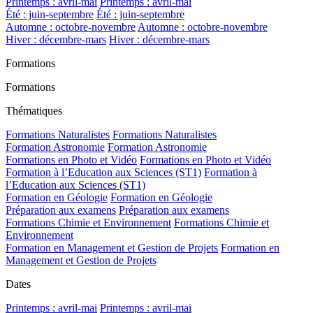
Printemps : avril-mai
Printemps : avril-mai
Été : juin-septembre
Été : juin-septembre
Automne : octobre-novembre
Automne : octobre-novembre
Hiver : décembre-mars
Hiver : décembre-mars
Formations
Formations
Thématiques
Formations Naturalistes
Formations Naturalistes
Formation Astronomie
Formation Astronomie
Formations en Photo et Vidéo
Formations en Photo et Vidéo
Formation à l’Education aux Sciences (ST1)
Formation à
l’Education aux Sciences (ST1)
Formation en Géologie
Formation en Géologie
Préparation aux examens
Préparation aux examens
Formations Chimie et Environnement
Formations Chimie et
Environnement
Formation en Management et Gestion de Projets
Formation en
Management et Gestion de Projets
Dates
Printemps : avril-mai
Printemps : avril-mai