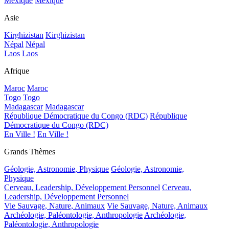
Mexique
Mexique
Asie
Kirghizistan
Kirghizistan
Népal
Népal
Laos
Laos
Afrique
Maroc
Maroc
Togo
Togo
Madagascar
Madagascar
République Démocratique du Congo (RDC)
République
Démocratique du Congo (RDC)
En Ville !
En Ville !
Grands Thèmes
Géologie, Astronomie, Physique
Géologie, Astronomie,
Physique
Cerveau, Leadership, Développement Personnel
Cerveau,
Leadership, Développement Personnel
Vie Sauvage, Nature, Animaux
Vie Sauvage, Nature, Animaux
Archéologie, Paléontologie, Anthropologie
Archéologie,
Paléontologie, Anthropologie