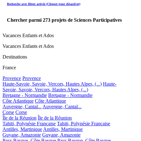
Recherche avec filtres activée (Cliquer pour désactiver)
Chercher parmi
273
projets de Sciences Participatives
Vacances Enfants et Ados
Vacances Enfants et Ados
Destinations
France
Provence
Provence
Haute-Savoie, Savoie, Vercors, Hautes Alpes, (...)
Haute-
Savoie, Savoie, Vercors, Hautes Alpes, (...)
Bretagne - Normandie
Bretagne - Normandie
Côte Atlantique
Côte Atlantique
Auvergne, Cantal...
Auvergne, Cantal...
Corse
Corse
Île de la Réunion
Île de la Réunion
Tahiti, Polynésie Française
Tahiti, Polynésie Française
Antilles, Martinique
Antilles, Martinique
Guyane, Amazonie
Guyane, Amazonie
Pays Basque, Côte Basque
Pays Basque, Côte Basque