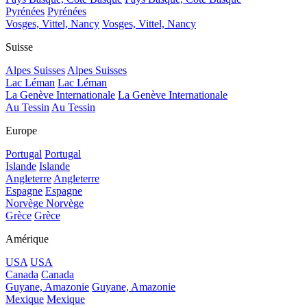
Pyrénées
Pyrénées
Vosges, Vittel, Nancy
Vosges, Vittel, Nancy
Suisse
Alpes Suisses
Alpes Suisses
Lac Léman
Lac Léman
La Genève Internationale
La Genève Internationale
Au Tessin
Au Tessin
Europe
Portugal
Portugal
Islande
Islande
Angleterre
Angleterre
Espagne
Espagne
Norvège
Norvège
Grèce
Grèce
Amérique
USA
USA
Canada
Canada
Guyane, Amazonie
Guyane, Amazonie
Mexique
Mexique