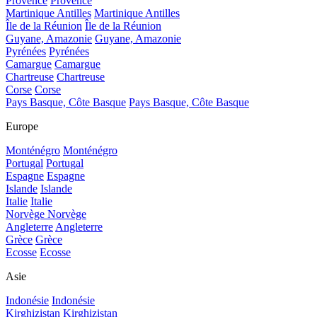
Provence
Provence
Martinique Antilles
Martinique Antilles
Île de la Réunion
Île de la Réunion
Guyane, Amazonie
Guyane, Amazonie
Pyrénées
Pyrénées
Camargue
Camargue
Chartreuse
Chartreuse
Corse
Corse
Pays Basque, Côte Basque
Pays Basque, Côte Basque
Europe
Monténégro
Monténégro
Portugal
Portugal
Espagne
Espagne
Islande
Islande
Italie
Italie
Norvège
Norvège
Angleterre
Angleterre
Grèce
Grèce
Ecosse
Ecosse
Asie
Indonésie
Indonésie
Kirghizistan
Kirghizistan