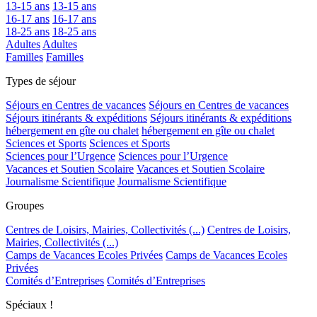
13-15 ans
13-15 ans
16-17 ans
16-17 ans
18-25 ans
18-25 ans
Adultes
Adultes
Familles
Familles
Types de séjour
Séjours en Centres de vacances
Séjours en Centres de vacances
Séjours itinérants & expéditions
Séjours itinérants & expéditions
hébergement en gîte ou chalet
hébergement en gîte ou chalet
Sciences et Sports
Sciences et Sports
Sciences pour l’Urgence
Sciences pour l’Urgence
Vacances et Soutien Scolaire
Vacances et Soutien Scolaire
Journalisme Scientifique
Journalisme Scientifique
Groupes
Centres de Loisirs, Mairies, Collectivités (...)
Centres de Loisirs,
Mairies, Collectivités (...)
Camps de Vacances Ecoles Privées
Camps de Vacances Ecoles
Privées
Comités d’Entreprises
Comités d’Entreprises
Spéciaux !