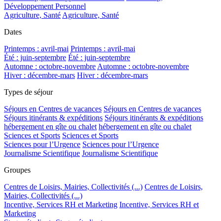
Développement Personnel
Agriculture, Santé
Agriculture, Santé
Dates
Printemps : avril-mai
Printemps : avril-mai
Été : juin-septembre
Été : juin-septembre
Automne : octobre-novembre
Automne : octobre-novembre
Hiver : décembre-mars
Hiver : décembre-mars
Types de séjour
Séjours en Centres de vacances
Séjours en Centres de vacances
Séjours itinérants & expéditions
Séjours itinérants & expéditions
hébergement en gîte ou chalet
hébergement en gîte ou chalet
Sciences et Sports
Sciences et Sports
Sciences pour l’Urgence
Sciences pour l’Urgence
Journalisme Scientifique
Journalisme Scientifique
Groupes
Centres de Loisirs, Mairies, Collectivités (...)
Centres de Loisirs,
Mairies, Collectivités (...)
Incentive, Services RH et Marketing
Incentive, Services RH et
Marketing