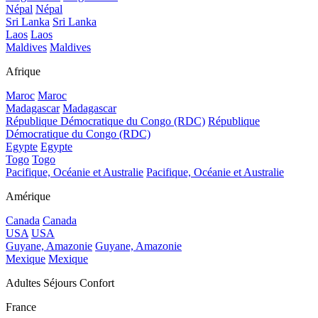
Népal
Népal
Sri Lanka
Sri Lanka
Laos
Laos
Maldives
Maldives
Afrique
Maroc
Maroc
Madagascar
Madagascar
République Démocratique du Congo (RDC)
République
Démocratique du Congo (RDC)
Egypte
Egypte
Togo
Togo
Pacifique, Océanie et Australie
Pacifique, Océanie et Australie
Amérique
Canada
Canada
USA
USA
Guyane, Amazonie
Guyane, Amazonie
Mexique
Mexique
Adultes Séjours Confort
France