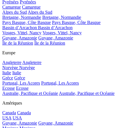
Pyrénées
Pyrénées
Camargue
Camargue
Alpes du Sud
Alpes du Sud
Bretagne, Normandie
Bretagne, Normandie
Pays Basque, Côte Basque
Pays Basque, Côte Basque
Bassin d’Arcachon
Bassin d’Arcachon
Vosges, Vittel, Nancy
Vosges, Vittel, Nancy
Guyane, Amazonie
Guyane, Amazonie
Île de la Réunion
Île de la Réunion
Europe
Angleterre
Angleterre
Norvège
Norvège
Italie
Italie
Grèce
Grèce
Portugal, Les Acores
Portugal, Les Acores
Ecosse
Ecosse
Australie, Pacifique et Océanie
Australie, Pacifique et Océanie
Amériques
Canada
Canada
USA
USA
Guyane, Amazonie
Guyane, Amazonie