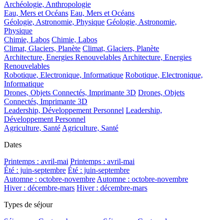
Archéologie, Anthropologie
Eau, Mers et Océans
Eau, Mers et Océans
Géologie, Astronomie, Physique
Géologie, Astronomie,
Physique
Chimie, Labos
Chimie, Labos
Climat, Glaciers, Planète
Climat, Glaciers, Planète
Architecture, Energies Renouvelables
Architecture, Energies
Renouvelables
Robotique, Electronique, Informatique
Robotique, Electronique,
Informatique
Drones, Objets Connectés, Imprimante 3D
Drones, Objets
Connectés, Imprimante 3D
Leadership, Développement Personnel
Leadership,
Développement Personnel
Agriculture, Santé
Agriculture, Santé
Dates
Printemps : avril-mai
Printemps : avril-mai
Été : juin-septembre
Été : juin-septembre
Automne : octobre-novembre
Automne : octobre-novembre
Hiver : décembre-mars
Hiver : décembre-mars
Types de séjour