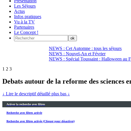
Présentation
Les Séjours
Actus
Infos pratiques
Vu à la TV
Partenaires
Le Concept !
NEWS : Cet Automne : tous les séjours
NEWS : Nouvel-An et Février
NEWS : Spécial Toussaint : Halloween au Fi
1
2
3
Debats autour de la reforme des sciences e
↓ Lire le descriptif détaillé plus bas ↓
Activer la recherche avec filtres
Recherche avec filtres activée
Recherche avec filtres activée (Cliquer pour désactiver)