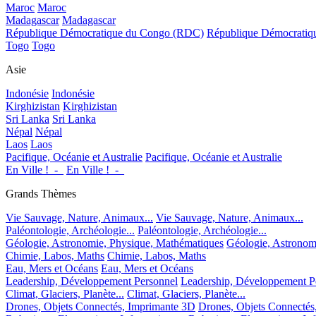
Maroc
Maroc
Madagascar
Madagascar
République Démocratique du Congo (RDC)
République Démocrati
Togo
Togo
Asie
Indonésie
Indonésie
Kirghizistan
Kirghizistan
Sri Lanka
Sri Lanka
Népal
Népal
Laos
Laos
Pacifique, Océanie et Australie
Pacifique, Océanie et Australie
En Ville !_-_
En Ville !_-_
Grands Thèmes
Vie Sauvage, Nature, Animaux...
Vie Sauvage, Nature, Animaux...
Paléontologie, Archéologie...
Paléontologie, Archéologie...
Géologie, Astronomie, Physique, Mathématiques
Géologie, Astronom
Chimie, Labos, Maths
Chimie, Labos, Maths
Eau, Mers et Océans
Eau, Mers et Océans
Leadership, Développement Personnel
Leadership, Développement P
Climat, Glaciers, Planète...
Climat, Glaciers, Planète...
Drones, Objets Connectés, Imprimante 3D
Drones, Objets Connectés