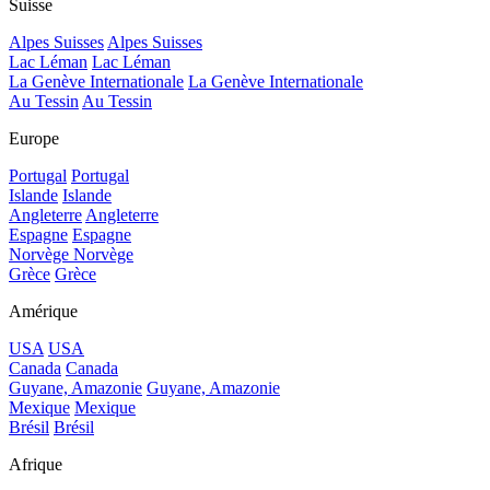
Suisse
Alpes Suisses
Alpes Suisses
Lac Léman
Lac Léman
La Genève Internationale
La Genève Internationale
Au Tessin
Au Tessin
Europe
Portugal
Portugal
Islande
Islande
Angleterre
Angleterre
Espagne
Espagne
Norvège
Norvège
Grèce
Grèce
Amérique
USA
USA
Canada
Canada
Guyane, Amazonie
Guyane, Amazonie
Mexique
Mexique
Brésil
Brésil
Afrique