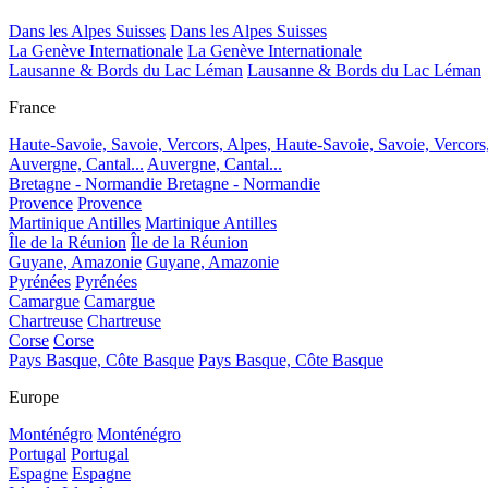
Dans les Alpes Suisses
Dans les Alpes Suisses
La Genève Internationale
La Genève Internationale
Lausanne & Bords du Lac Léman
Lausanne & Bords du Lac Léman
France
Haute-Savoie, Savoie, Vercors, Alpes,
Haute-Savoie, Savoie, Vercors
Auvergne, Cantal...
Auvergne, Cantal...
Bretagne - Normandie
Bretagne - Normandie
Provence
Provence
Martinique Antilles
Martinique Antilles
Île de la Réunion
Île de la Réunion
Guyane, Amazonie
Guyane, Amazonie
Pyrénées
Pyrénées
Camargue
Camargue
Chartreuse
Chartreuse
Corse
Corse
Pays Basque, Côte Basque
Pays Basque, Côte Basque
Europe
Monténégro
Monténégro
Portugal
Portugal
Espagne
Espagne