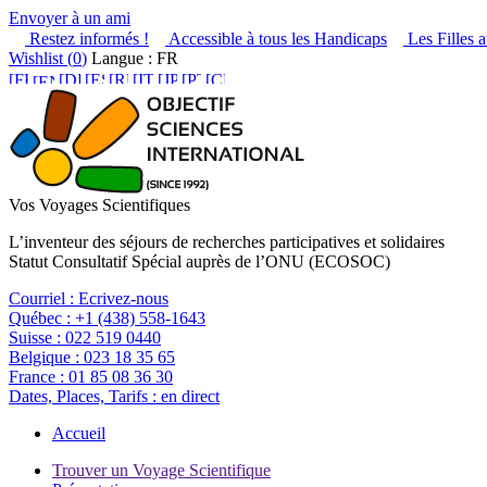
Envoyer à un ami
Restez informés !
Accessible à tous les Handicaps
Les Filles a
Wishlist (
0
)
Langue : FR
Vos Voyages Scientifiques
L’inventeur des séjours de recherches participatives et solidaires
Statut Consultatif Spécial auprès de l’ONU (ECOSOC)
Courriel :
Ecrivez-nous
Québec :
+1 (438) 558-1643
Suisse :
022 519 0440
Belgique :
023 18 35 65
France :
01 85 08 36 30
Dates, Places, Tarifs :
en direct
Accueil
Trouver un Voyage Scientifique