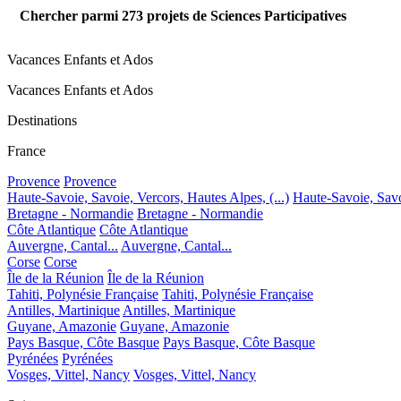
Chercher parmi
273
projets de Sciences Participatives
Vacances Enfants et Ados
Vacances Enfants et Ados
Destinations
France
Provence
Provence
Haute-Savoie, Savoie, Vercors, Hautes Alpes, (...)
Haute-Savoie, Savoi
Bretagne - Normandie
Bretagne - Normandie
Côte Atlantique
Côte Atlantique
Auvergne, Cantal...
Auvergne, Cantal...
Corse
Corse
Île de la Réunion
Île de la Réunion
Tahiti, Polynésie Française
Tahiti, Polynésie Française
Antilles, Martinique
Antilles, Martinique
Guyane, Amazonie
Guyane, Amazonie
Pays Basque, Côte Basque
Pays Basque, Côte Basque
Pyrénées
Pyrénées
Vosges, Vittel, Nancy
Vosges, Vittel, Nancy