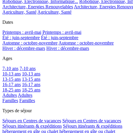
Robotique, Electronique, Informatique...
Robotique, Electronique, Inf
Architecture, Energies Renouvelables
Architecture, Energies Renouve
Agriculture, Santé
Agriculture, Santé
Dates
Printemps : avril-mai
Printemps : avril-mai
Été : juin-septembre
Été : juin-septembre
Automne : octobre-novembre
Automne : octobre-novembre
Hiver : décembre-mars
Hiver : décembre-mars
Ages
7-10 ans
7-10 ans
10-13 ans
10-13 ans
13-15 ans
13-15 ans
16-17 ans
16-17 ans
18-25 ans
18-25 ans
Adultes
Adultes
Familles
Familles
Types de séjour
Séjours en Centres de vacances
Séjours en Centres de vacances
Séjours itinérants & expéditions
Séjours itinérants & expéditions
hébergement en gîte ou chalet
hébergement en gîte ou chalet