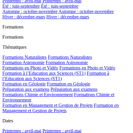
Printemps : avril-mai
Printemps : avril-mai
Été : juin-septembre
Été : juin-septembre
Automne : octobre-novembre
Automne : octobre-novembre
Hiver : décembre-mars
Hiver : décembre-mars
Formations
Formations
Thématiques
Formations Naturalistes
Formations Naturalistes
Formation Astronomie
Formation Astronomie
Formations en Photo et Vidéo
Formations en Photo et Vidéo
Formation à l’Education aux Sciences (ST1)
Formation à
l’Education aux Sciences (ST1)
Formation en Géologie
Formation en Géologie
Préparation aux examens
Préparation aux examens
Formations Chimie et Environnement
Formations Chimie et
Environnement
Formation en Management et Gestion de Projets
Formation en
Management et Gestion de Projets
Dates
Printemps : avril-mai
Printemps : avril-mai