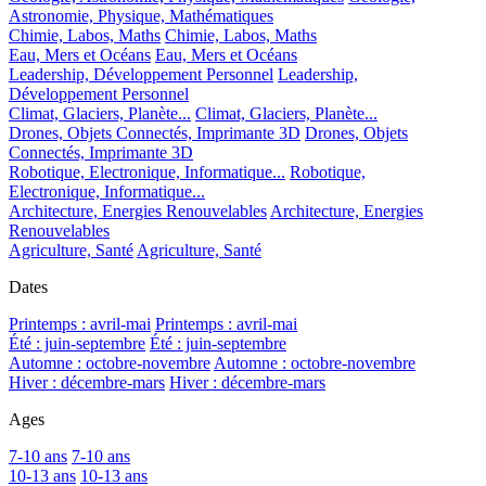
Astronomie, Physique, Mathématiques
Chimie, Labos, Maths
Chimie, Labos, Maths
Eau, Mers et Océans
Eau, Mers et Océans
Leadership, Développement Personnel
Leadership,
Développement Personnel
Climat, Glaciers, Planète...
Climat, Glaciers, Planète...
Drones, Objets Connectés, Imprimante 3D
Drones, Objets
Connectés, Imprimante 3D
Robotique, Electronique, Informatique...
Robotique,
Electronique, Informatique...
Architecture, Energies Renouvelables
Architecture, Energies
Renouvelables
Agriculture, Santé
Agriculture, Santé
Dates
Printemps : avril-mai
Printemps : avril-mai
Été : juin-septembre
Été : juin-septembre
Automne : octobre-novembre
Automne : octobre-novembre
Hiver : décembre-mars
Hiver : décembre-mars
Ages
7-10 ans
7-10 ans
10-13 ans
10-13 ans