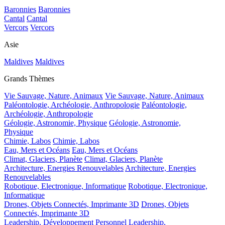
Baronnies
Baronnies
Cantal
Cantal
Vercors
Vercors
Asie
Maldives
Maldives
Grands Thèmes
Vie Sauvage, Nature, Animaux
Vie Sauvage, Nature, Animaux
Paléontologie, Archéologie, Anthropologie
Paléontologie,
Archéologie, Anthropologie
Géologie, Astronomie, Physique
Géologie, Astronomie,
Physique
Chimie, Labos
Chimie, Labos
Eau, Mers et Océans
Eau, Mers et Océans
Climat, Glaciers, Planète
Climat, Glaciers, Planète
Architecture, Energies Renouvelables
Architecture, Energies
Renouvelables
Robotique, Electronique, Informatique
Robotique, Electronique,
Informatique
Drones, Objets Connectés, Imprimante 3D
Drones, Objets
Connectés, Imprimante 3D
Leadership, Développement Personnel
Leadership,