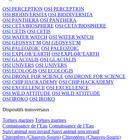
OSI PERCEPTION
OSI PERCEPTION
OSI BIODIVERSITA
OSI BIODIVERSITA
OSI PANTHERA
OSI PANTHERA
OSI CETA’BIOSPHERE
OSI CETA’BIOSPHERE
OSI CETIS
OSI CETIS
OSI WATER WATCH
OSI WATER WATCH
OSI GEOSYST’M
OSI GEOSYST’M
OSI PALEOZOIC
OSI PALEOZOIC
OSI EXPLOR’EARTH
OSI EXPLOR’EARTH
OSI GLACIALIS
OSI GLACIALIS
OSI UNIVERS
OSI UNIVERS
OSI ECOLOGIS
OSI ECOLOGIS
OSI DRONE FOR SCIENCE
OSI DRONE FOR SCIENCE
OSI CHIP HACKADEMY
OSI CHIP HACKADEMY
OSI EXCELLENCE
OSI EXCELLENCE
OSI WILD ATTITUDE
OSI WILD ATTITUDE
OSI IROKO
OSI IROKO
Dispositifs transversaux
Tortues marines
Tortues marines
Connaissance de l’Eau
Connaissance de l’Eau
Suivi animal non invasif
Suivi animal non invasif
Chiroptères (Chauves-Souris)
Chiroptères (Chauves-Souris)