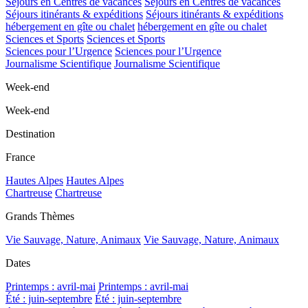
Séjours en Centres de vacances
Séjours en Centres de vacances
Séjours itinérants & expéditions
Séjours itinérants & expéditions
hébergement en gîte ou chalet
hébergement en gîte ou chalet
Sciences et Sports
Sciences et Sports
Sciences pour l’Urgence
Sciences pour l’Urgence
Journalisme Scientifique
Journalisme Scientifique
Week-end
Week-end
Destination
France
Hautes Alpes
Hautes Alpes
Chartreuse
Chartreuse
Grands Thèmes
Vie Sauvage, Nature, Animaux
Vie Sauvage, Nature, Animaux
Dates
Printemps : avril-mai
Printemps : avril-mai
Été : juin-septembre
Été : juin-septembre