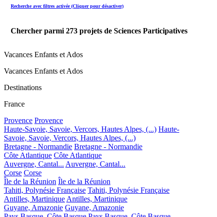
Recherche avec filtres activée (Cliquer pour désactiver)
Chercher parmi
273
projets de Sciences Participatives
Vacances Enfants et Ados
Vacances Enfants et Ados
Destinations
France
Provence
Provence
Haute-Savoie, Savoie, Vercors, Hautes Alpes, (...)
Haute-
Savoie, Savoie, Vercors, Hautes Alpes, (...)
Bretagne - Normandie
Bretagne - Normandie
Côte Atlantique
Côte Atlantique
Auvergne, Cantal...
Auvergne, Cantal...
Corse
Corse
Île de la Réunion
Île de la Réunion
Tahiti, Polynésie Française
Tahiti, Polynésie Française
Antilles, Martinique
Antilles, Martinique
Guyane, Amazonie
Guyane, Amazonie
Pays Basque, Côte Basque
Pays Basque, Côte Basque