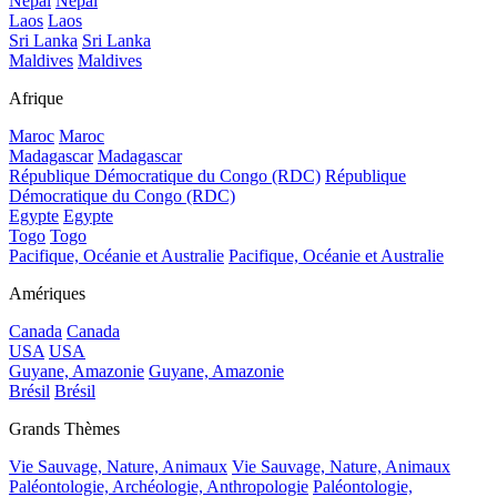
Népal
Népal
Laos
Laos
Sri Lanka
Sri Lanka
Maldives
Maldives
Afrique
Maroc
Maroc
Madagascar
Madagascar
République Démocratique du Congo (RDC)
République
Démocratique du Congo (RDC)
Egypte
Egypte
Togo
Togo
Pacifique, Océanie et Australie
Pacifique, Océanie et Australie
Amériques
Canada
Canada
USA
USA
Guyane, Amazonie
Guyane, Amazonie
Brésil
Brésil
Grands Thèmes
Vie Sauvage, Nature, Animaux
Vie Sauvage, Nature, Animaux
Paléontologie, Archéologie, Anthropologie
Paléontologie,