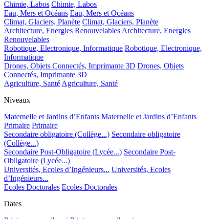
Chimie, Labos
Chimie, Labos
Eau, Mers et Océans
Eau, Mers et Océans
Climat, Glaciers, Planète
Climat, Glaciers, Planète
Architecture, Energies Renouvelables
Architecture, Energies
Renouvelables
Robotique, Electronique, Informatique
Robotique, Electronique,
Informatique
Drones, Objets Connectés, Imprimante 3D
Drones, Objets
Connectés, Imprimante 3D
Agriculture, Santé
Agriculture, Santé
Niveaux
Maternelle et Jardins d’Enfants
Maternelle et Jardins d’Enfants
Primaire
Primaire
Secondaire obligatoire (Collège...)
Secondaire obligatoire
(Collège...)
Secondaire Post-Obligatoire (Lycée...)
Secondaire Post-
Obligatoire (Lycée...)
Universités, Ecoles d’Ingénieurs...
Universités, Ecoles
d’Ingénieurs...
Ecoles Doctorales
Ecoles Doctorales
Dates