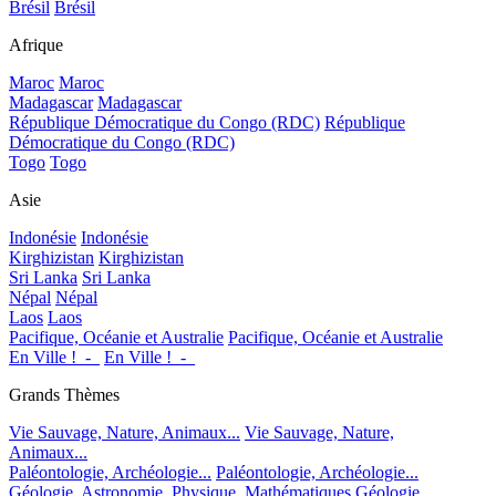
Brésil
Brésil
Afrique
Maroc
Maroc
Madagascar
Madagascar
République Démocratique du Congo (RDC)
République
Démocratique du Congo (RDC)
Togo
Togo
Asie
Indonésie
Indonésie
Kirghizistan
Kirghizistan
Sri Lanka
Sri Lanka
Népal
Népal
Laos
Laos
Pacifique, Océanie et Australie
Pacifique, Océanie et Australie
En Ville !_-_
En Ville !_-_
Grands Thèmes
Vie Sauvage, Nature, Animaux...
Vie Sauvage, Nature,
Animaux...
Paléontologie, Archéologie...
Paléontologie, Archéologie...
Géologie, Astronomie, Physique, Mathématiques
Géologie,