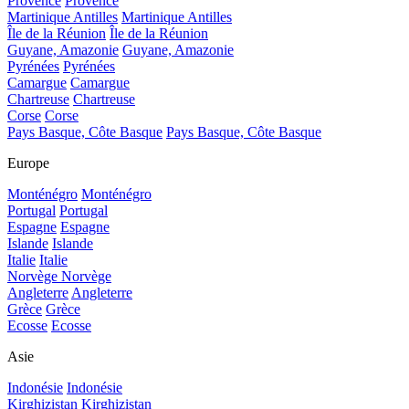
Provence
Provence
Martinique Antilles
Martinique Antilles
Île de la Réunion
Île de la Réunion
Guyane, Amazonie
Guyane, Amazonie
Pyrénées
Pyrénées
Camargue
Camargue
Chartreuse
Chartreuse
Corse
Corse
Pays Basque, Côte Basque
Pays Basque, Côte Basque
Europe
Monténégro
Monténégro
Portugal
Portugal
Espagne
Espagne
Islande
Islande
Italie
Italie
Norvège
Norvège
Angleterre
Angleterre
Grèce
Grèce
Ecosse
Ecosse
Asie
Indonésie
Indonésie
Kirghizistan
Kirghizistan