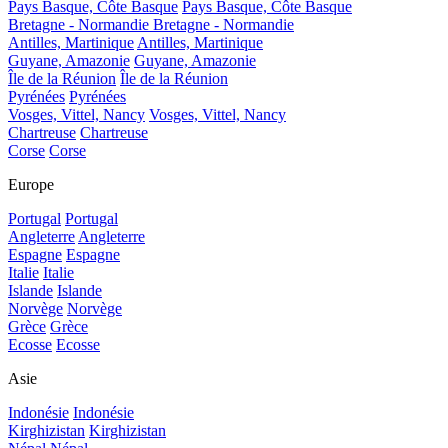
Pays Basque, Côte Basque
Pays Basque, Côte Basque
Bretagne - Normandie
Bretagne - Normandie
Antilles, Martinique
Antilles, Martinique
Guyane, Amazonie
Guyane, Amazonie
Île de la Réunion
Île de la Réunion
Pyrénées
Pyrénées
Vosges, Vittel, Nancy
Vosges, Vittel, Nancy
Chartreuse
Chartreuse
Corse
Corse
Europe
Portugal
Portugal
Angleterre
Angleterre
Espagne
Espagne
Italie
Italie
Islande
Islande
Norvège
Norvège
Grèce
Grèce
Ecosse
Ecosse
Asie
Indonésie
Indonésie
Kirghizistan
Kirghizistan