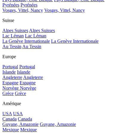
Pyrénées
Pyrénées
Vosges, Vittel, Nancy
Vosges, Vittel, Nancy
Suisse
Alpes Suisses
Alpes Suisses
Lac Léman
Lac Léman
La Genève Internationale
La Genève Internationale
Au Tessin
Au Tessin
Europe
Portugal
Portugal
Islande
Islande
Angleterre
Angleterre
Espagne
Espagne
Norvège
Norvège
Grèce
Grèce
Amérique
USA
USA
Canada
Canada
Guyane, Amazonie
Guyane, Amazonie
Mexique
Mexique