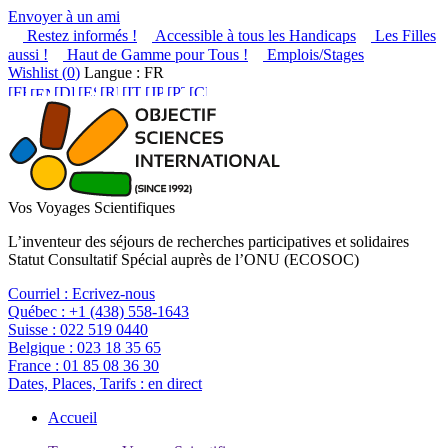
Envoyer à un ami
Restez informés !
Accessible à tous les Handicaps
Les Filles
aussi !
Haut de Gamme pour Tous !
Emplois/Stages
Wishlist (
0
)
Langue : FR
Vos Voyages Scientifiques
L’inventeur des séjours de recherches participatives et solidaires
Statut Consultatif Spécial auprès de l’ONU (ECOSOC)
Courriel :
Ecrivez-nous
Québec :
+1 (438) 558-1643
Suisse :
022 519 0440
Belgique :
023 18 35 65
France :
01 85 08 36 30
Dates, Places, Tarifs :
en direct
Accueil