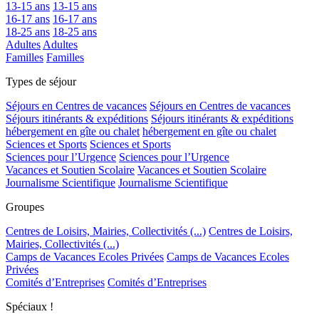
13-15 ans
13-15 ans
16-17 ans
16-17 ans
18-25 ans
18-25 ans
Adultes
Adultes
Familles
Familles
Types de séjour
Séjours en Centres de vacances
Séjours en Centres de vacances
Séjours itinérants & expéditions
Séjours itinérants & expéditions
hébergement en gîte ou chalet
hébergement en gîte ou chalet
Sciences et Sports
Sciences et Sports
Sciences pour l’Urgence
Sciences pour l’Urgence
Vacances et Soutien Scolaire
Vacances et Soutien Scolaire
Journalisme Scientifique
Journalisme Scientifique
Groupes
Centres de Loisirs, Mairies, Collectivités (...)
Centres de Loisirs,
Mairies, Collectivités (...)
Camps de Vacances Ecoles Privées
Camps de Vacances Ecoles
Privées
Comités d’Entreprises
Comités d’Entreprises
Spéciaux !