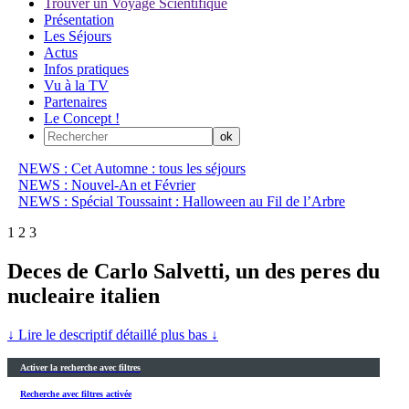
Trouver un Voyage Scientifique
Présentation
Les Séjours
Actus
Infos pratiques
Vu à la TV
Partenaires
Le Concept !
NEWS : Cet Automne : tous les séjours
NEWS : Nouvel-An et Février
NEWS : Spécial Toussaint : Halloween au Fil de l’Arbre
1
2
3
Deces de Carlo Salvetti, un des peres du
nucleaire italien
↓ Lire le descriptif détaillé plus bas ↓
Activer la recherche avec filtres
Recherche avec filtres activée