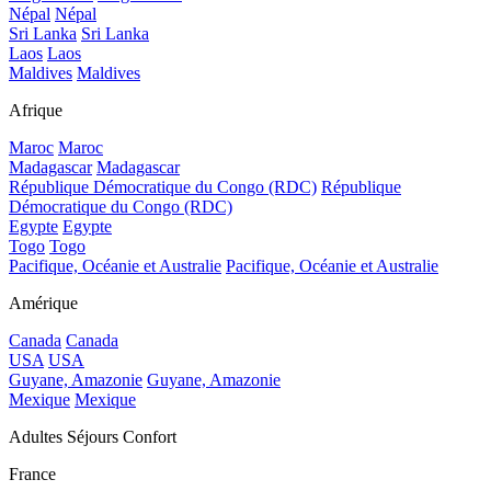
Népal
Népal
Sri Lanka
Sri Lanka
Laos
Laos
Maldives
Maldives
Afrique
Maroc
Maroc
Madagascar
Madagascar
République Démocratique du Congo (RDC)
République
Démocratique du Congo (RDC)
Egypte
Egypte
Togo
Togo
Pacifique, Océanie et Australie
Pacifique, Océanie et Australie
Amérique
Canada
Canada
USA
USA
Guyane, Amazonie
Guyane, Amazonie
Mexique
Mexique
Adultes Séjours Confort
France