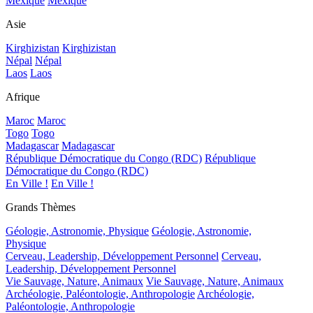
Mexique
Mexique
Asie
Kirghizistan
Kirghizistan
Népal
Népal
Laos
Laos
Afrique
Maroc
Maroc
Togo
Togo
Madagascar
Madagascar
République Démocratique du Congo (RDC)
République
Démocratique du Congo (RDC)
En Ville !
En Ville !
Grands Thèmes
Géologie, Astronomie, Physique
Géologie, Astronomie,
Physique
Cerveau, Leadership, Développement Personnel
Cerveau,
Leadership, Développement Personnel
Vie Sauvage, Nature, Animaux
Vie Sauvage, Nature, Animaux
Archéologie, Paléontologie, Anthropologie
Archéologie,
Paléontologie, Anthropologie