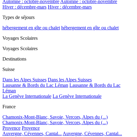
Automne : octobre-novembre
Automne : octobre-novembre
Hiver : décembre-mars
Hiver : décembre-mars
Types de séjours
hébergement en gîte ou chalet
hébergement en gîte ou chalet
Voyages Scolaires
Voyages Scolaires
Destinations
Suisse
Dans les Alpes Suisses
Dans les Alpes Suisses
Lausanne & Bords du Lac Léman
Lausanne & Bords du Lac
Léman
La Genève Internationale
La Genève Internationale
France
Chamonix-Mont-Blanc, Savoie, Vercors, Alpes du (...)
Chamonix-Mont-Blanc, Savoie, Vercors, Alpes du (...)
Provence
Provence
Auvergne, Cévennes, Cantal...
Auvergne, Cévennes, Cantal...