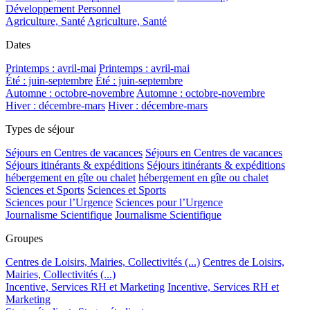
Développement Personnel
Agriculture, Santé
Agriculture, Santé
Dates
Printemps : avril-mai
Printemps : avril-mai
Été : juin-septembre
Été : juin-septembre
Automne : octobre-novembre
Automne : octobre-novembre
Hiver : décembre-mars
Hiver : décembre-mars
Types de séjour
Séjours en Centres de vacances
Séjours en Centres de vacances
Séjours itinérants & expéditions
Séjours itinérants & expéditions
hébergement en gîte ou chalet
hébergement en gîte ou chalet
Sciences et Sports
Sciences et Sports
Sciences pour l’Urgence
Sciences pour l’Urgence
Journalisme Scientifique
Journalisme Scientifique
Groupes
Centres de Loisirs, Mairies, Collectivités (...)
Centres de Loisirs,
Mairies, Collectivités (...)
Incentive, Services RH et Marketing
Incentive, Services RH et
Marketing