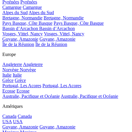
Pyrénées
Pyrénées
Camargue
Camargue
Alpes du Sud
Alpes du Sud
Bretagne, Normandie
Bretagne, Normandie
Pays Basque, Côte Basque
Pays Basque, Côte Basque
Bassin d’Arcachon
Bassin d’Arcachon
Vosges, Vittel, Nancy
Vosges, Vittel, Nancy
Guyane, Amazonie
Guyane, Amazonie
Île de la Réunion
Île de la Réunion
Europe
Angleterre
Angleterre
Norvège
Norvège
Italie
Italie
Grèce
Grèce
Portugal, Les Acores
Portugal, Les Acores
Ecosse
Ecosse
Australie, Pacifique et Océanie
Australie, Pacifique et Océanie
Amériques
Canada
Canada
USA
USA
Guyane, Amazonie
Guyane, Amazonie