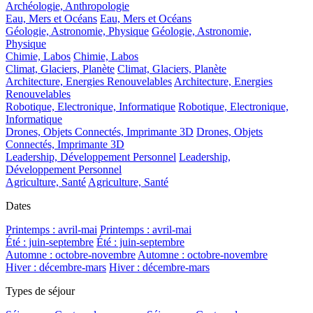
Archéologie, Anthropologie
Eau, Mers et Océans
Eau, Mers et Océans
Géologie, Astronomie, Physique
Géologie, Astronomie,
Physique
Chimie, Labos
Chimie, Labos
Climat, Glaciers, Planète
Climat, Glaciers, Planète
Architecture, Energies Renouvelables
Architecture, Energies
Renouvelables
Robotique, Electronique, Informatique
Robotique, Electronique,
Informatique
Drones, Objets Connectés, Imprimante 3D
Drones, Objets
Connectés, Imprimante 3D
Leadership, Développement Personnel
Leadership,
Développement Personnel
Agriculture, Santé
Agriculture, Santé
Dates
Printemps : avril-mai
Printemps : avril-mai
Été : juin-septembre
Été : juin-septembre
Automne : octobre-novembre
Automne : octobre-novembre
Hiver : décembre-mars
Hiver : décembre-mars
Types de séjour