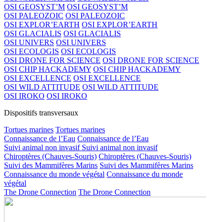
OSI GEOSYST’M
OSI GEOSYST’M
OSI PALEOZOIC
OSI PALEOZOIC
OSI EXPLOR’EARTH
OSI EXPLOR’EARTH
OSI GLACIALIS
OSI GLACIALIS
OSI UNIVERS
OSI UNIVERS
OSI ECOLOGIS
OSI ECOLOGIS
OSI DRONE FOR SCIENCE
OSI DRONE FOR SCIENCE
OSI CHIP HACKADEMY
OSI CHIP HACKADEMY
OSI EXCELLENCE
OSI EXCELLENCE
OSI WILD ATTITUDE
OSI WILD ATTITUDE
OSI IROKO
OSI IROKO
Dispositifs transversaux
Tortues marines
Tortues marines
Connaissance de l’Eau
Connaissance de l’Eau
Suivi animal non invasif
Suivi animal non invasif
Chiroptères (Chauves-Souris)
Chiroptères (Chauves-Souris)
Suivi des Mammifères Marins
Suivi des Mammifères Marins
Connaissance du monde végétal
Connaissance du monde
végétal
The Drone Connection
The Drone Connection