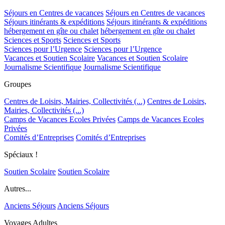
Séjours en Centres de vacances
Séjours en Centres de vacances
Séjours itinérants & expéditions
Séjours itinérants & expéditions
hébergement en gîte ou chalet
hébergement en gîte ou chalet
Sciences et Sports
Sciences et Sports
Sciences pour l’Urgence
Sciences pour l’Urgence
Vacances et Soutien Scolaire
Vacances et Soutien Scolaire
Journalisme Scientifique
Journalisme Scientifique
Groupes
Centres de Loisirs, Mairies, Collectivités (...)
Centres de Loisirs,
Mairies, Collectivités (...)
Camps de Vacances Ecoles Privées
Camps de Vacances Ecoles
Privées
Comités d’Entreprises
Comités d’Entreprises
Spéciaux !
Soutien Scolaire
Soutien Scolaire
Autres...
Anciens Séjours
Anciens Séjours
Voyages Adultes