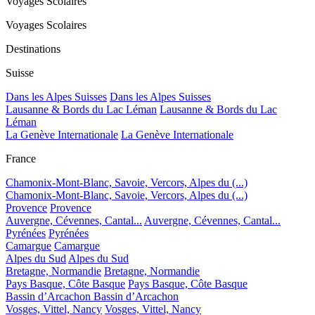
Voyages Scolaires
Voyages Scolaires
Destinations
Suisse
Dans les Alpes Suisses
Dans les Alpes Suisses
Lausanne & Bords du Lac Léman
Lausanne & Bords du Lac
Léman
La Genève Internationale
La Genève Internationale
France
Chamonix-Mont-Blanc, Savoie, Vercors, Alpes du (...)
Chamonix-Mont-Blanc, Savoie, Vercors, Alpes du (...)
Provence
Provence
Auvergne, Cévennes, Cantal...
Auvergne, Cévennes, Cantal...
Pyrénées
Pyrénées
Camargue
Camargue
Alpes du Sud
Alpes du Sud
Bretagne, Normandie
Bretagne, Normandie
Pays Basque, Côte Basque
Pays Basque, Côte Basque
Bassin d’Arcachon
Bassin d’Arcachon
Vosges, Vittel, Nancy
Vosges, Vittel, Nancy