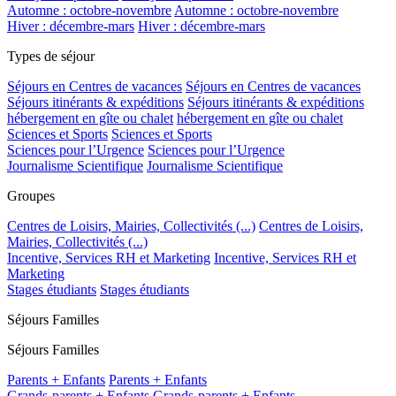
Automne : octobre-novembre
Automne : octobre-novembre
Hiver : décembre-mars
Hiver : décembre-mars
Types de séjour
Séjours en Centres de vacances
Séjours en Centres de vacances
Séjours itinérants & expéditions
Séjours itinérants & expéditions
hébergement en gîte ou chalet
hébergement en gîte ou chalet
Sciences et Sports
Sciences et Sports
Sciences pour l’Urgence
Sciences pour l’Urgence
Journalisme Scientifique
Journalisme Scientifique
Groupes
Centres de Loisirs, Mairies, Collectivités (...)
Centres de Loisirs,
Mairies, Collectivités (...)
Incentive, Services RH et Marketing
Incentive, Services RH et
Marketing
Stages étudiants
Stages étudiants
Séjours Familles
Séjours Familles
Parents + Enfants
Parents + Enfants
Grands-parents + Enfants
Grands-parents + Enfants