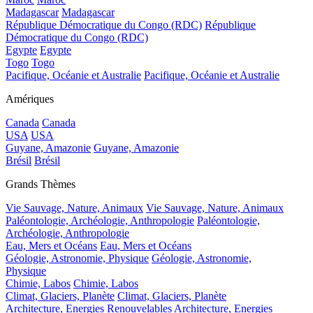
Madagascar
Madagascar
République Démocratique du Congo (RDC)
République
Démocratique du Congo (RDC)
Egypte
Egypte
Togo
Togo
Pacifique, Océanie et Australie
Pacifique, Océanie et Australie
Amériques
Canada
Canada
USA
USA
Guyane, Amazonie
Guyane, Amazonie
Brésil
Brésil
Grands Thèmes
Vie Sauvage, Nature, Animaux
Vie Sauvage, Nature, Animaux
Paléontologie, Archéologie, Anthropologie
Paléontologie,
Archéologie, Anthropologie
Eau, Mers et Océans
Eau, Mers et Océans
Géologie, Astronomie, Physique
Géologie, Astronomie,
Physique
Chimie, Labos
Chimie, Labos
Climat, Glaciers, Planète
Climat, Glaciers, Planète
Architecture, Energies Renouvelables
Architecture, Energies