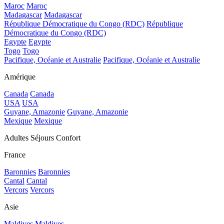
Maroc
Maroc
Madagascar
Madagascar
République Démocratique du Congo (RDC)
République
Démocratique du Congo (RDC)
Egypte
Egypte
Togo
Togo
Pacifique, Océanie et Australie
Pacifique, Océanie et Australie
Amérique
Canada
Canada
USA
USA
Guyane, Amazonie
Guyane, Amazonie
Mexique
Mexique
Adultes Séjours Confort
France
Baronnies
Baronnies
Cantal
Cantal
Vercors
Vercors
Asie
Maldives
Maldives