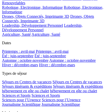
Renouvelables
Robotique, Electronique, Informatique
Robotique, Electronique,
Informatique
Drones, Objets Connectés, Imprimante 3D
Drones, Objets
Connectés, Imprimante 3D
Leadership, Développement Personnel
Leadership,
Développement Personnel
Agriculture, Santé
Agriculture, Santé
Dates
Printemps : avril-mai
Printemps : avril-mai
Été : juin-septembre
Été : juin-septembre
Automne : octobre-novembre
Automne : octobre-novembre
Hiver : décembre-mars
Hiver : décembre-mars
Types de séjour
Séjours en Centres de vacances
Séjours en Centres de vacances
Séjours itinérants & expéditions
Séjours itinérants & expéditions
hébergement en gîte ou chalet
hébergement en gîte ou chalet
Sciences et Sports
Sciences et Sports
Sciences pour l’Urgence
Sciences pour l’Urgence
Journalisme Scientifique
Journalisme Scientifique