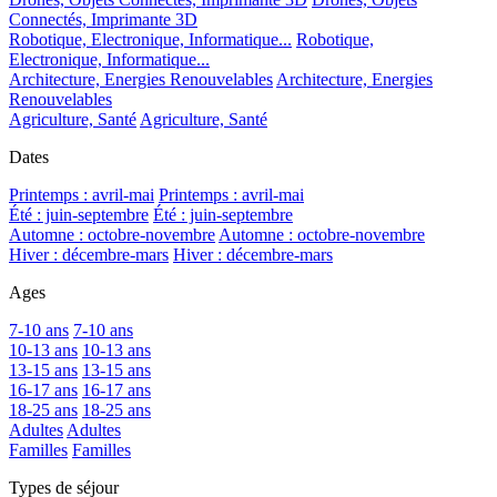
Connectés, Imprimante 3D
Robotique, Electronique, Informatique...
Robotique,
Electronique, Informatique...
Architecture, Energies Renouvelables
Architecture, Energies
Renouvelables
Agriculture, Santé
Agriculture, Santé
Dates
Printemps : avril-mai
Printemps : avril-mai
Été : juin-septembre
Été : juin-septembre
Automne : octobre-novembre
Automne : octobre-novembre
Hiver : décembre-mars
Hiver : décembre-mars
Ages
7-10 ans
7-10 ans
10-13 ans
10-13 ans
13-15 ans
13-15 ans
16-17 ans
16-17 ans
18-25 ans
18-25 ans
Adultes
Adultes
Familles
Familles
Types de séjour