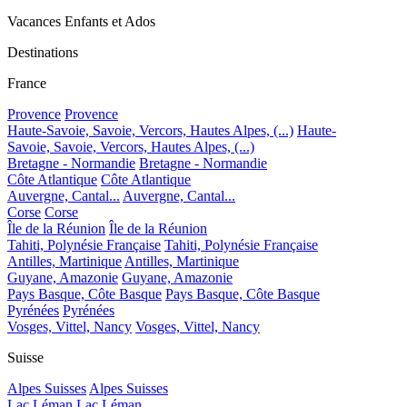
Vacances Enfants et Ados
Destinations
France
Provence
Provence
Haute-Savoie, Savoie, Vercors, Hautes Alpes, (...)
Haute-
Savoie, Savoie, Vercors, Hautes Alpes, (...)
Bretagne - Normandie
Bretagne - Normandie
Côte Atlantique
Côte Atlantique
Auvergne, Cantal...
Auvergne, Cantal...
Corse
Corse
Île de la Réunion
Île de la Réunion
Tahiti, Polynésie Française
Tahiti, Polynésie Française
Antilles, Martinique
Antilles, Martinique
Guyane, Amazonie
Guyane, Amazonie
Pays Basque, Côte Basque
Pays Basque, Côte Basque
Pyrénées
Pyrénées
Vosges, Vittel, Nancy
Vosges, Vittel, Nancy
Suisse
Alpes Suisses
Alpes Suisses
Lac Léman
Lac Léman