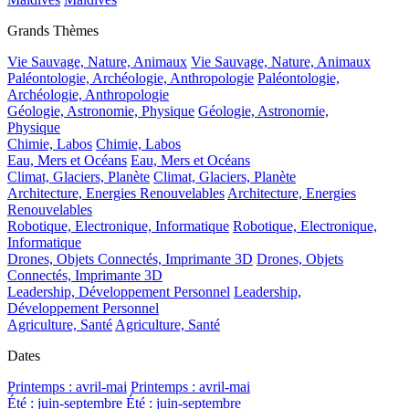
Grands Thèmes
Vie Sauvage, Nature, Animaux
Vie Sauvage, Nature, Animaux
Paléontologie, Archéologie, Anthropologie
Paléontologie,
Archéologie, Anthropologie
Géologie, Astronomie, Physique
Géologie, Astronomie,
Physique
Chimie, Labos
Chimie, Labos
Eau, Mers et Océans
Eau, Mers et Océans
Climat, Glaciers, Planète
Climat, Glaciers, Planète
Architecture, Energies Renouvelables
Architecture, Energies
Renouvelables
Robotique, Electronique, Informatique
Robotique, Electronique,
Informatique
Drones, Objets Connectés, Imprimante 3D
Drones, Objets
Connectés, Imprimante 3D
Leadership, Développement Personnel
Leadership,
Développement Personnel
Agriculture, Santé
Agriculture, Santé
Dates
Printemps : avril-mai
Printemps : avril-mai
Été : juin-septembre
Été : juin-septembre