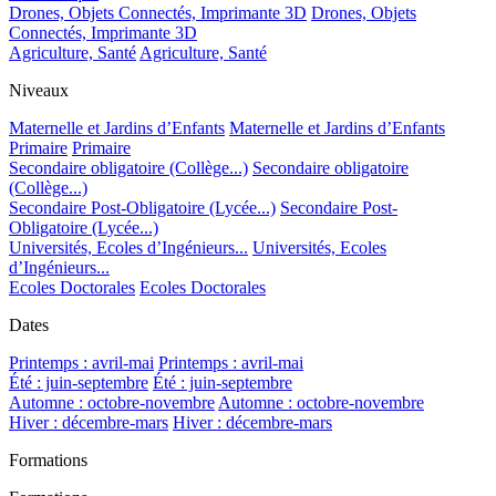
Drones, Objets Connectés, Imprimante 3D
Drones, Objets
Connectés, Imprimante 3D
Agriculture, Santé
Agriculture, Santé
Niveaux
Maternelle et Jardins d’Enfants
Maternelle et Jardins d’Enfants
Primaire
Primaire
Secondaire obligatoire (Collège...)
Secondaire obligatoire
(Collège...)
Secondaire Post-Obligatoire (Lycée...)
Secondaire Post-
Obligatoire (Lycée...)
Universités, Ecoles d’Ingénieurs...
Universités, Ecoles
d’Ingénieurs...
Ecoles Doctorales
Ecoles Doctorales
Dates
Printemps : avril-mai
Printemps : avril-mai
Été : juin-septembre
Été : juin-septembre
Automne : octobre-novembre
Automne : octobre-novembre
Hiver : décembre-mars
Hiver : décembre-mars
Formations