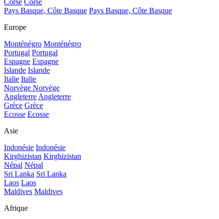
Corse
Corse
Pays Basque, Côte Basque
Pays Basque, Côte Basque
Europe
Monténégro
Monténégro
Portugal
Portugal
Espagne
Espagne
Islande
Islande
Italie
Italie
Norvège
Norvège
Angleterre
Angleterre
Grèce
Grèce
Ecosse
Ecosse
Asie
Indonésie
Indonésie
Kirghizistan
Kirghizistan
Népal
Népal
Sri Lanka
Sri Lanka
Laos
Laos
Maldives
Maldives
Afrique