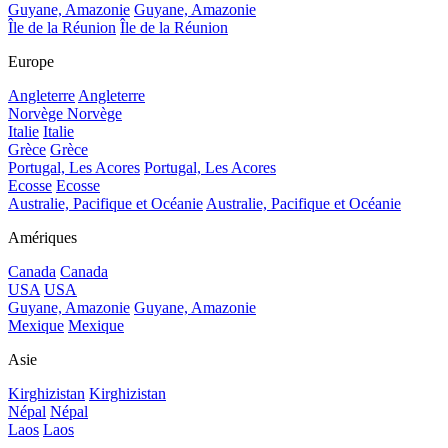
Guyane, Amazonie
Guyane, Amazonie
Île de la Réunion
Île de la Réunion
Europe
Angleterre
Angleterre
Norvège
Norvège
Italie
Italie
Grèce
Grèce
Portugal, Les Acores
Portugal, Les Acores
Ecosse
Ecosse
Australie, Pacifique et Océanie
Australie, Pacifique et Océanie
Amériques
Canada
Canada
USA
USA
Guyane, Amazonie
Guyane, Amazonie
Mexique
Mexique
Asie
Kirghizistan
Kirghizistan
Népal
Népal
Laos
Laos