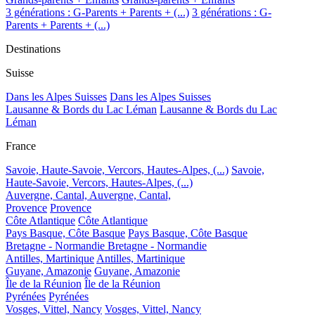
3 générations : G-Parents + Parents + (...)
3 générations : G-
Parents + Parents + (...)
Destinations
Suisse
Dans les Alpes Suisses
Dans les Alpes Suisses
Lausanne & Bords du Lac Léman
Lausanne & Bords du Lac
Léman
France
Savoie, Haute-Savoie, Vercors, Hautes-Alpes, (...)
Savoie,
Haute-Savoie, Vercors, Hautes-Alpes, (...)
Auvergne, Cantal,
Auvergne, Cantal,
Provence
Provence
Côte Atlantique
Côte Atlantique
Pays Basque, Côte Basque
Pays Basque, Côte Basque
Bretagne - Normandie
Bretagne - Normandie
Antilles, Martinique
Antilles, Martinique
Guyane, Amazonie
Guyane, Amazonie
Île de la Réunion
Île de la Réunion
Pyrénées
Pyrénées
Vosges, Vittel, Nancy
Vosges, Vittel, Nancy