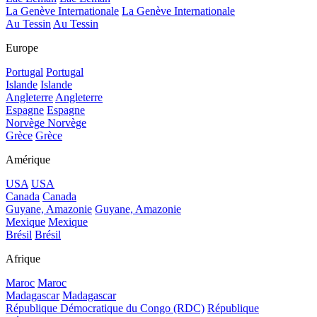
La Genève Internationale
La Genève Internationale
Au Tessin
Au Tessin
Europe
Portugal
Portugal
Islande
Islande
Angleterre
Angleterre
Espagne
Espagne
Norvège
Norvège
Grèce
Grèce
Amérique
USA
USA
Canada
Canada
Guyane, Amazonie
Guyane, Amazonie
Mexique
Mexique
Brésil
Brésil
Afrique
Maroc
Maroc
Madagascar
Madagascar
République Démocratique du Congo (RDC)
République