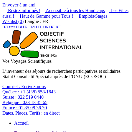
Envoyer à un ami
Restez informés !
Accessible à tous les Handicaps
Les Filles
aussi !
Haut de Gamme pour Tous !
Emplois/Stages
Wishlist (
0
)
Langue : FR
Vos Voyages Scientifiques
L’inventeur des séjours de recherches participatives et solidaires
Statut Consultatif Spécial auprès de l’ONU (ECOSOC)
Courriel :
Ecrivez-nous
Québec :
+1 (438) 558-1643
Suisse :
022 519 0440
Belgique :
023 18 35 65
France :
01 85 08 36 30
Dates, Places, Tarifs :
en direct
Accueil