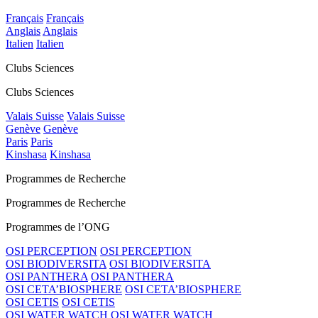
Français
Français
Anglais
Anglais
Italien
Italien
Clubs Sciences
Clubs Sciences
Valais Suisse
Valais Suisse
Genève
Genève
Paris
Paris
Kinshasa
Kinshasa
Programmes de Recherche
Programmes de Recherche
Programmes de l’ONG
OSI PERCEPTION
OSI PERCEPTION
OSI BIODIVERSITA
OSI BIODIVERSITA
OSI PANTHERA
OSI PANTHERA
OSI CETA’BIOSPHERE
OSI CETA’BIOSPHERE
OSI CETIS
OSI CETIS
OSI WATER WATCH
OSI WATER WATCH