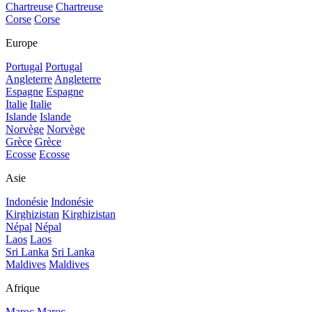
Chartreuse
Chartreuse
Corse
Corse
Europe
Portugal
Portugal
Angleterre
Angleterre
Espagne
Espagne
Italie
Italie
Islande
Islande
Norvège
Norvège
Grèce
Grèce
Ecosse
Ecosse
Asie
Indonésie
Indonésie
Kirghizistan
Kirghizistan
Népal
Népal
Laos
Laos
Sri Lanka
Sri Lanka
Maldives
Maldives
Afrique
Maroc
Maroc