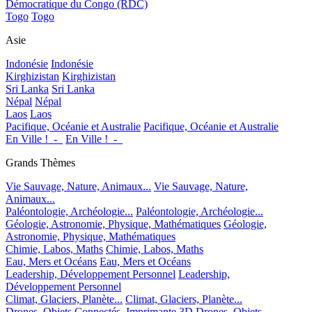
Démocratique du Congo (RDC)
Togo
Togo
Asie
Indonésie
Indonésie
Kirghizistan
Kirghizistan
Sri Lanka
Sri Lanka
Népal
Népal
Laos
Laos
Pacifique, Océanie et Australie
Pacifique, Océanie et Australie
En Ville !_-_
En Ville !_-_
Grands Thèmes
Vie Sauvage, Nature, Animaux...
Vie Sauvage, Nature,
Animaux...
Paléontologie, Archéologie...
Paléontologie, Archéologie...
Géologie, Astronomie, Physique, Mathématiques
Géologie,
Astronomie, Physique, Mathématiques
Chimie, Labos, Maths
Chimie, Labos, Maths
Eau, Mers et Océans
Eau, Mers et Océans
Leadership, Développement Personnel
Leadership,
Développement Personnel
Climat, Glaciers, Planète...
Climat, Glaciers, Planète...
Drones, Objets Connectés, Imprimante 3D
Drones, Objets