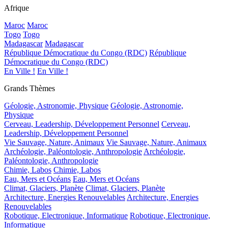
Afrique
Maroc
Maroc
Togo
Togo
Madagascar
Madagascar
République Démocratique du Congo (RDC)
République
Démocratique du Congo (RDC)
En Ville !
En Ville !
Grands Thèmes
Géologie, Astronomie, Physique
Géologie, Astronomie,
Physique
Cerveau, Leadership, Développement Personnel
Cerveau,
Leadership, Développement Personnel
Vie Sauvage, Nature, Animaux
Vie Sauvage, Nature, Animaux
Archéologie, Paléontologie, Anthropologie
Archéologie,
Paléontologie, Anthropologie
Chimie, Labos
Chimie, Labos
Eau, Mers et Océans
Eau, Mers et Océans
Climat, Glaciers, Planète
Climat, Glaciers, Planète
Architecture, Energies Renouvelables
Architecture, Energies
Renouvelables
Robotique, Electronique, Informatique
Robotique, Electronique,
Informatique