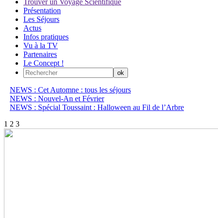
Trouver un Voyage Scientifique
Présentation
Les Séjours
Actus
Infos pratiques
Vu à la TV
Partenaires
Le Concept !
NEWS : Cet Automne : tous les séjours
NEWS : Nouvel-An et Février
NEWS : Spécial Toussaint : Halloween au Fil de l’Arbre
1
2
3