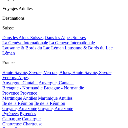
Voyages Adultes
Destinations
Suisse
Dans les Alpes Suisses
Dans les Alpes Suisses
La Genève Internationale
La Genève Internationale
Lausanne & Bords du Lac Léman
Lausanne & Bords du Lac
Léman
France
Haute-Savoie, Savoie, Vercors, Alpes,
Haute-Savoie, Savoie,
Vercors, Alpes,
Auvergne, Cantal...
Auvergne, Cantal...
Bretagne - Normandie
Bretagne - Normandie
Provence
Provence
Martinique Antilles
Martinique Antilles
Île de la Réunion
Île de la Réunion
Guyane, Amazonie
Guyane, Amazonie
Pyrénées
Pyrénées
Camargue
Camargue
Chartreuse
Chartreuse