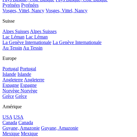
Pyrénées
Pyrénées
Vosges, Vittel, Nancy
Vosges, Vittel, Nancy
Suisse
Alpes Suisses
Alpes Suisses
Lac Léman
Lac Léman
La Genève Internationale
La Genève Internationale
Au Tessin
Au Tessin
Europe
Portugal
Portugal
Islande
Islande
Angleterre
Angleterre
Espagne
Espagne
Norvège
Norvège
Grèce
Grèce
Amérique
USA
USA
Canada
Canada
Guyane, Amazonie
Guyane, Amazonie
Mexique
Mexique