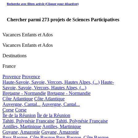
Recherche avec filtres activée (Cliquer pour désactiver)
Chercher parmi
273
projets de Sciences Participatives
Vacances Enfants et Ados
Vacances Enfants et Ados
Destinations
France
Provence
Provence
Haute-Savoie, Savoie, Vercors, Hautes Alpes, (...)
Haute-
Savoie, Savoie, Vercors, Hautes Alpes, (...)
Bretagne - Normandie
Bretagne - Normandie
Côte Atlantique
Côte Atlantique
Auvergne, Cantal...
Auvergne, Cantal...
Corse
Corse
Île de la Réunion
Île de la Réunion
Tahiti, Polynésie Française
Tahiti, Polynésie Française
Antilles, Martinique
Antilles, Martinique
Guyane, Amazonie
Guyane, Amazonie
Pays Basque, Côte Basque
Pays Basque, Côte Basque