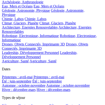
Archéologie, Anthropologie
Eau, Mers et Océans
Eau, Mers et Océans
Géologie, Astronomie, Physique
Géologie, Astronomie,
Physique
Chimie, Labos
Chimie, Labos
Climat, Glaciers, Planète
Climat, Glaciers, Planète
Architecture, Energies Renouvelables
Architecture, Energies
Renouvelables
Robotique, Electronique, Informatique
Robotique, Electronique,
Informatique
Drones, Objets Connectés, Imprimante 3D
Drones, Objets
Connectés, Imprimante 3D
Leadership, Développement Personnel
Leadership,
Développement Personnel
Agriculture, Santé
Agriculture, Santé
Dates
Printemps : avril-mai
Printemps : avril-mai
Été : juin-septembre
Été : juin-septembre
Automne : octobre-novembre
Automne : octobre-novembre
Hiver : décembre-mars
Hiver : décembre-mars
Types de séjour