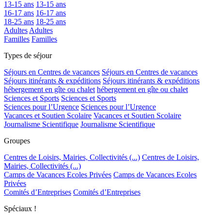
13-15 ans
13-15 ans
16-17 ans
16-17 ans
18-25 ans
18-25 ans
Adultes
Adultes
Familles
Familles
Types de séjour
Séjours en Centres de vacances
Séjours en Centres de vacances
Séjours itinérants & expéditions
Séjours itinérants & expéditions
hébergement en gîte ou chalet
hébergement en gîte ou chalet
Sciences et Sports
Sciences et Sports
Sciences pour l’Urgence
Sciences pour l’Urgence
Vacances et Soutien Scolaire
Vacances et Soutien Scolaire
Journalisme Scientifique
Journalisme Scientifique
Groupes
Centres de Loisirs, Mairies, Collectivités (...)
Centres de Loisirs,
Mairies, Collectivités (...)
Camps de Vacances Ecoles Privées
Camps de Vacances Ecoles
Privées
Comités d’Entreprises
Comités d’Entreprises
Spéciaux !