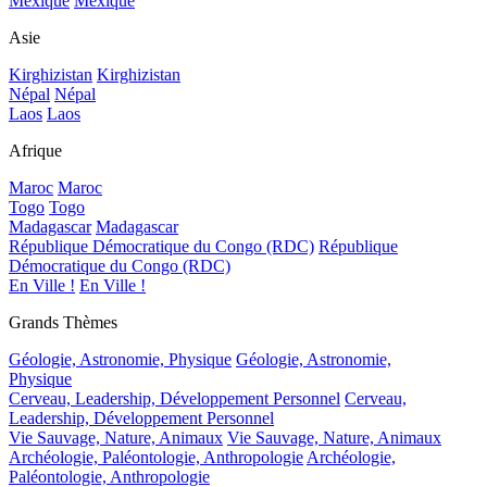
Mexique
Mexique
Asie
Kirghizistan
Kirghizistan
Népal
Népal
Laos
Laos
Afrique
Maroc
Maroc
Togo
Togo
Madagascar
Madagascar
République Démocratique du Congo (RDC)
République
Démocratique du Congo (RDC)
En Ville !
En Ville !
Grands Thèmes
Géologie, Astronomie, Physique
Géologie, Astronomie,
Physique
Cerveau, Leadership, Développement Personnel
Cerveau,
Leadership, Développement Personnel
Vie Sauvage, Nature, Animaux
Vie Sauvage, Nature, Animaux
Archéologie, Paléontologie, Anthropologie
Archéologie,
Paléontologie, Anthropologie