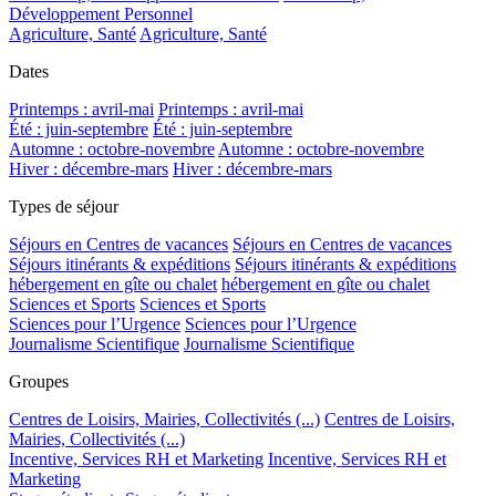
Développement Personnel
Agriculture, Santé
Agriculture, Santé
Dates
Printemps : avril-mai
Printemps : avril-mai
Été : juin-septembre
Été : juin-septembre
Automne : octobre-novembre
Automne : octobre-novembre
Hiver : décembre-mars
Hiver : décembre-mars
Types de séjour
Séjours en Centres de vacances
Séjours en Centres de vacances
Séjours itinérants & expéditions
Séjours itinérants & expéditions
hébergement en gîte ou chalet
hébergement en gîte ou chalet
Sciences et Sports
Sciences et Sports
Sciences pour l’Urgence
Sciences pour l’Urgence
Journalisme Scientifique
Journalisme Scientifique
Groupes
Centres de Loisirs, Mairies, Collectivités (...)
Centres de Loisirs,
Mairies, Collectivités (...)
Incentive, Services RH et Marketing
Incentive, Services RH et
Marketing