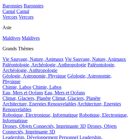
Baronnies
Baronnies
Cantal
Cantal
Vercors
Vercors
Asie
Maldives
Maldives
Grands Thèmes
Vie Sauvage, Nature, Animaux
Vie Sauvage, Nature, Animaux
Paléontologie, Archéologie, Anthropologie
Paléontologie,
Archéologie, Anthropologie
Géologie, Astronomie, Physique
Géologie, Astronomie,
Physique
Chimie, Labos
Chimie, Labos
Eau, Mers et Océans
Eau, Mers et Océans
Climat, Glaciers, Planète
Climat, Glaciers, Planète
Architecture, Energies Renouvelables
Architecture, Energies
Renouvelables
Robotique, Electronique, Informatique
Robotique, Electronique,
Informatique
Drones, Objets Connectés, Imprimante 3D
Drones, Objets
Connectés, Imprimante 3D
Leadership, Développement Personnel
Leadership,