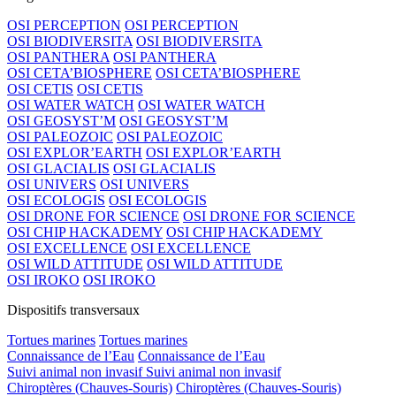
OSI PERCEPTION
OSI PERCEPTION
OSI BIODIVERSITA
OSI BIODIVERSITA
OSI PANTHERA
OSI PANTHERA
OSI CETA’BIOSPHERE
OSI CETA’BIOSPHERE
OSI CETIS
OSI CETIS
OSI WATER WATCH
OSI WATER WATCH
OSI GEOSYST’M
OSI GEOSYST’M
OSI PALEOZOIC
OSI PALEOZOIC
OSI EXPLOR’EARTH
OSI EXPLOR’EARTH
OSI GLACIALIS
OSI GLACIALIS
OSI UNIVERS
OSI UNIVERS
OSI ECOLOGIS
OSI ECOLOGIS
OSI DRONE FOR SCIENCE
OSI DRONE FOR SCIENCE
OSI CHIP HACKADEMY
OSI CHIP HACKADEMY
OSI EXCELLENCE
OSI EXCELLENCE
OSI WILD ATTITUDE
OSI WILD ATTITUDE
OSI IROKO
OSI IROKO
Dispositifs transversaux
Tortues marines
Tortues marines
Connaissance de l’Eau
Connaissance de l’Eau
Suivi animal non invasif
Suivi animal non invasif
Chiroptères (Chauves-Souris)
Chiroptères (Chauves-Souris)