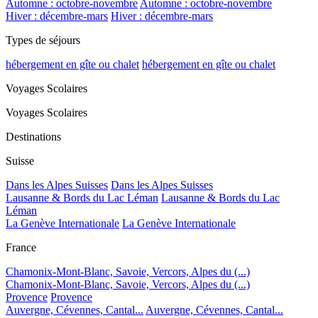
Automne : octobre-novembre
Automne : octobre-novembre
Hiver : décembre-mars
Hiver : décembre-mars
Types de séjours
hébergement en gîte ou chalet
hébergement en gîte ou chalet
Voyages Scolaires
Voyages Scolaires
Destinations
Suisse
Dans les Alpes Suisses
Dans les Alpes Suisses
Lausanne & Bords du Lac Léman
Lausanne & Bords du Lac
Léman
La Genève Internationale
La Genève Internationale
France
Chamonix-Mont-Blanc, Savoie, Vercors, Alpes du (...)
Chamonix-Mont-Blanc, Savoie, Vercors, Alpes du (...)
Provence
Provence
Auvergne, Cévennes, Cantal...
Auvergne, Cévennes, Cantal...