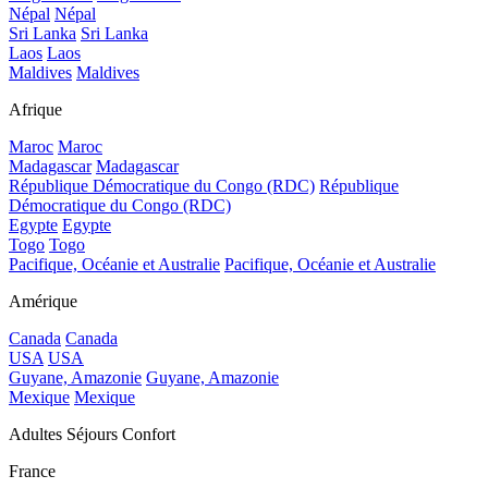
Népal
Népal
Sri Lanka
Sri Lanka
Laos
Laos
Maldives
Maldives
Afrique
Maroc
Maroc
Madagascar
Madagascar
République Démocratique du Congo (RDC)
République
Démocratique du Congo (RDC)
Egypte
Egypte
Togo
Togo
Pacifique, Océanie et Australie
Pacifique, Océanie et Australie
Amérique
Canada
Canada
USA
USA
Guyane, Amazonie
Guyane, Amazonie
Mexique
Mexique
Adultes Séjours Confort
France