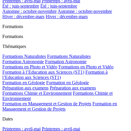
Printemps : avril-mai
Printemps : avril-mai
Été : juin-septembre
Été : juin-septembre
Automne : octobre-novembre
Automne : octobre-novembre
Hiver : décembre-mars
Hiver : décembre-mars
Formations
Formations
Thématiques
Formations Naturalistes
Formations Naturalistes
Formation Astronomie
Formation Astronomie
Formations en Photo et Vidéo
Formations en Photo et Vidéo
Formation à l’Education aux Sciences (ST1)
Formation à
l’Education aux Sciences (ST1)
Formation en Géologie
Formation en Géologie
Préparation aux examens
Préparation aux examens
Formations Chimie et Environnement
Formations Chimie et
Environnement
Formation en Management et Gestion de Projets
Formation en
Management et Gestion de Projets
Dates
Printemps : avril-mai
Printemps : avril-mai