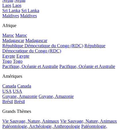
Népal
Népal
Laos
Laos
Sri Lanka
Sri Lanka
Maldives
Maldives
Afrique
Maroc
Maroc
Madagascar
Madagascar
République Démocratique du Congo (RDC)
République
Démocratique du Congo (RDC)
Egypte
Egypte
Togo
Togo
Pacifique, Océanie et Australie
Pacifique, Océanie et Australie
Amériques
Canada
Canada
USA
USA
Guyane, Amazonie
Guyane, Amazonie
Brésil
Brésil
Grands Thèmes
Vie Sauvage, Nature, Animaux
Vie Sauvage, Nature, Animaux
Paléontologie, Archéologie, Anthropologie
Paléontologie,