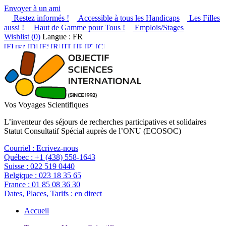
Envoyer à un ami
Restez informés !
Accessible à tous les Handicaps
Les Filles
aussi !
Haut de Gamme pour Tous !
Emplois/Stages
Wishlist (
0
)
Langue : FR
Vos Voyages Scientifiques
L’inventeur des séjours de recherches participatives et solidaires
Statut Consultatif Spécial auprès de l’ONU (ECOSOC)
Courriel :
Ecrivez-nous
Québec :
+1 (438) 558-1643
Suisse :
022 519 0440
Belgique :
023 18 35 65
France :
01 85 08 36 30
Dates, Places, Tarifs :
en direct
Accueil