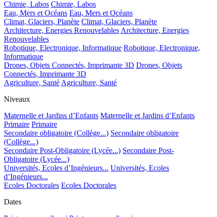
Chimie, Labos
Chimie, Labos
Eau, Mers et Océans
Eau, Mers et Océans
Climat, Glaciers, Planète
Climat, Glaciers, Planète
Architecture, Energies Renouvelables
Architecture, Energies
Renouvelables
Robotique, Electronique, Informatique
Robotique, Electronique,
Informatique
Drones, Objets Connectés, Imprimante 3D
Drones, Objets
Connectés, Imprimante 3D
Agriculture, Santé
Agriculture, Santé
Niveaux
Maternelle et Jardins d’Enfants
Maternelle et Jardins d’Enfants
Primaire
Primaire
Secondaire obligatoire (Collège...)
Secondaire obligatoire
(Collège...)
Secondaire Post-Obligatoire (Lycée...)
Secondaire Post-
Obligatoire (Lycée...)
Universités, Ecoles d’Ingénieurs...
Universités, Ecoles
d’Ingénieurs...
Ecoles Doctorales
Ecoles Doctorales
Dates