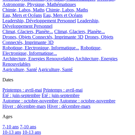
Astronomie, Physique, Mathématiques
Chimie, Labos, Maths
Chimie, Labos, Maths
Eau, Mers et Océans
Eau, Mers et Océans
Leadership, Développement Personnel
Leadership,
Développement Personnel
Climat, Glaciers, Planète...
Climat, Glaciers, Planète...
Drones, Objets Connectés, Imprimante 3D
Drones, Objets
Connectés, Imprimante 3D
Robotique, Electronique, Informatique...
Robotique,
Electronique, Informatique...
Architecture, Energies Renouvelables
Architecture, Energies
Renouvelables
Agriculture, Santé
Agriculture, Santé
Dates
Printemps : avril-mai
Printemps : avril-mai
Été : juin-septembre
Été : juin-septembre
Automne : octobre-novembre
Automne : octobre-novembre
Hiver : décembre-mars
Hiver : décembre-mars
Ages
7-10 ans
7-10 ans
10-13 ans
10-13 ans