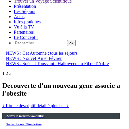
Trouver un Voyage Scientifique
Présentation
Les Séjours
Actus
Infos pratiques
Vu à la TV
Partenaires
Le Concept !
NEWS : Cet Automne : tous les séjours
NEWS : Nouvel-An et Février
NEWS : Spécial Toussaint : Halloween au Fil de l’Arbre
1
2
3
Decouverte d'un nouveau gene associe a
l'obesite
↓ Lire le descriptif détaillé plus bas ↓
Activer la recherche avec filtres
Recherche avec filtres activée