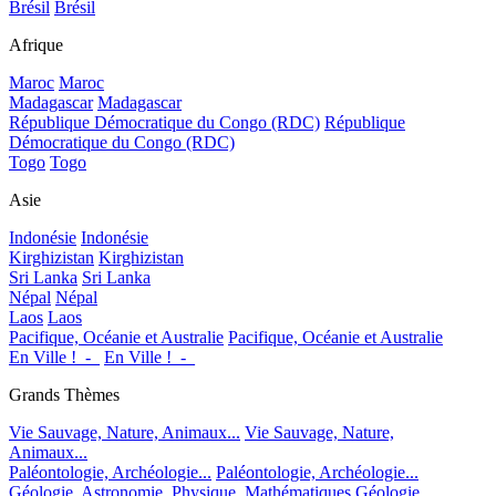
Brésil
Brésil
Afrique
Maroc
Maroc
Madagascar
Madagascar
République Démocratique du Congo (RDC)
République
Démocratique du Congo (RDC)
Togo
Togo
Asie
Indonésie
Indonésie
Kirghizistan
Kirghizistan
Sri Lanka
Sri Lanka
Népal
Népal
Laos
Laos
Pacifique, Océanie et Australie
Pacifique, Océanie et Australie
En Ville !_-_
En Ville !_-_
Grands Thèmes
Vie Sauvage, Nature, Animaux...
Vie Sauvage, Nature,
Animaux...
Paléontologie, Archéologie...
Paléontologie, Archéologie...
Géologie, Astronomie, Physique, Mathématiques
Géologie,