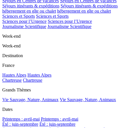
Séjours en Centres de vacances
Séjours en Centres de vacances
Séjours itinérants & expéditions
Séjours itinérants & expéditions
hébergement en gîte ou chalet
hébergement en gîte ou chalet
Sciences et Sports
Sciences et Sports
Sciences pour l’Urgence
Sciences pour l’Urgence
Journalisme Scientifique
Journalisme Scientifique
Week-end
Week-end
Destination
France
Hautes Alpes
Hautes Alpes
Chartreuse
Chartreuse
Grands Thèmes
Vie Sauvage, Nature, Animaux
Vie Sauvage, Nature, Animaux
Dates
Printemps : avril-mai
Printemps : avril-mai
Été : juin-septembre
Été : juin-septembre