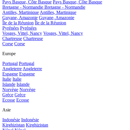
Pays Basque, Côte Basque
Pays Basque, Côte Basque
Bretagne - Normandie
Bretagne - Normandie
Antilles, Martinique
Antilles, Martinique
Guyane, Amazonie
Guyane, Amazonie
Île de la Réunion
Île de la Réunion
Pyrénées
Pyrénées
Vosges, Vittel, Nancy
Vosges, Vittel, Nancy
Chartreuse
Chartreuse
Corse
Corse
Europe
Portugal
Portugal
Angleterre
Angleterre
Espagne
Espagne
Italie
Italie
Islande
Islande
Norvège
Norvège
Grèce
Grèce
Ecosse
Ecosse
Asie
Indonésie
Indonésie
Kirghizistan
Kirghizistan