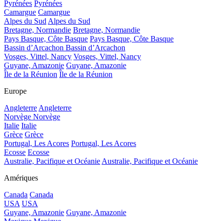
Pyrénées
Pyrénées
Camargue
Camargue
Alpes du Sud
Alpes du Sud
Bretagne, Normandie
Bretagne, Normandie
Pays Basque, Côte Basque
Pays Basque, Côte Basque
Bassin d’Arcachon
Bassin d’Arcachon
Vosges, Vittel, Nancy
Vosges, Vittel, Nancy
Guyane, Amazonie
Guyane, Amazonie
Île de la Réunion
Île de la Réunion
Europe
Angleterre
Angleterre
Norvège
Norvège
Italie
Italie
Grèce
Grèce
Portugal, Les Acores
Portugal, Les Acores
Ecosse
Ecosse
Australie, Pacifique et Océanie
Australie, Pacifique et Océanie
Amériques
Canada
Canada
USA
USA
Guyane, Amazonie
Guyane, Amazonie