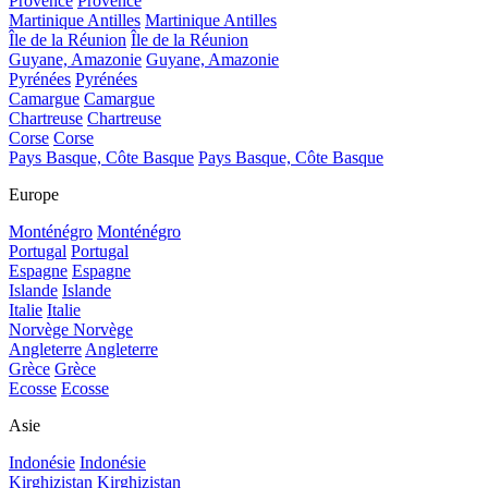
Provence
Provence
Martinique Antilles
Martinique Antilles
Île de la Réunion
Île de la Réunion
Guyane, Amazonie
Guyane, Amazonie
Pyrénées
Pyrénées
Camargue
Camargue
Chartreuse
Chartreuse
Corse
Corse
Pays Basque, Côte Basque
Pays Basque, Côte Basque
Europe
Monténégro
Monténégro
Portugal
Portugal
Espagne
Espagne
Islande
Islande
Italie
Italie
Norvège
Norvège
Angleterre
Angleterre
Grèce
Grèce
Ecosse
Ecosse
Asie
Indonésie
Indonésie
Kirghizistan
Kirghizistan