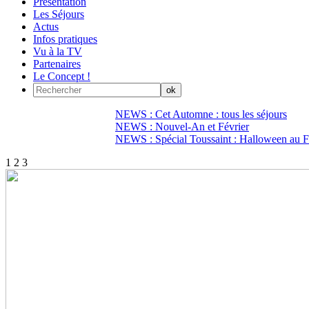
Présentation
Les Séjours
Actus
Infos pratiques
Vu à la TV
Partenaires
Le Concept !
NEWS : Cet Automne : tous les séjours
NEWS : Nouvel-An et Février
NEWS : Spécial Toussaint : Halloween au Fi
1
2
3