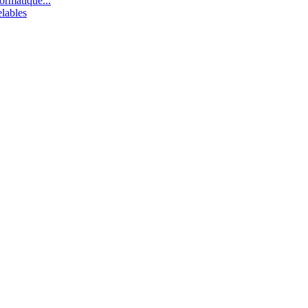
ormatique...
lables