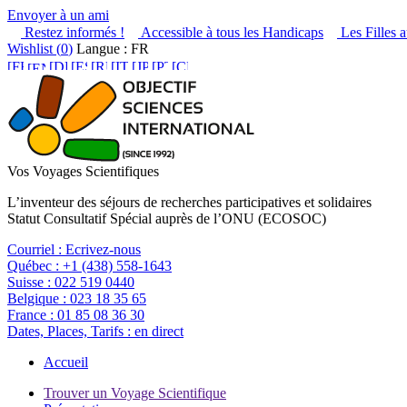
Envoyer à un ami
Restez informés !
Accessible à tous les Handicaps
Les Filles a
Wishlist (
0
)
Langue : FR
Vos Voyages Scientifiques
L’inventeur des séjours de recherches participatives et solidaires
Statut Consultatif Spécial auprès de l’ONU (ECOSOC)
Courriel :
Ecrivez-nous
Québec :
+1 (438) 558-1643
Suisse :
022 519 0440
Belgique :
023 18 35 65
France :
01 85 08 36 30
Dates, Places, Tarifs :
en direct
Accueil
Trouver un Voyage Scientifique