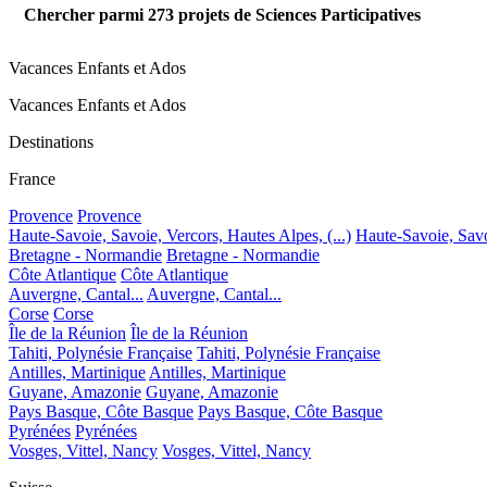
Chercher parmi
273
projets de Sciences Participatives
Vacances Enfants et Ados
Vacances Enfants et Ados
Destinations
France
Provence
Provence
Haute-Savoie, Savoie, Vercors, Hautes Alpes, (...)
Haute-Savoie, Savoi
Bretagne - Normandie
Bretagne - Normandie
Côte Atlantique
Côte Atlantique
Auvergne, Cantal...
Auvergne, Cantal...
Corse
Corse
Île de la Réunion
Île de la Réunion
Tahiti, Polynésie Française
Tahiti, Polynésie Française
Antilles, Martinique
Antilles, Martinique
Guyane, Amazonie
Guyane, Amazonie
Pays Basque, Côte Basque
Pays Basque, Côte Basque
Pyrénées
Pyrénées
Vosges, Vittel, Nancy
Vosges, Vittel, Nancy