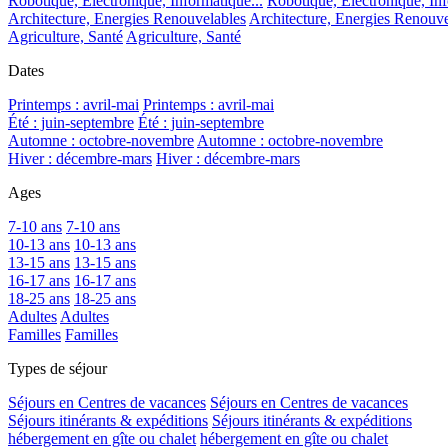
Robotique, Electronique, Informatique...
Robotique, Electronique, Inf
Architecture, Energies Renouvelables
Architecture, Energies Renouve
Agriculture, Santé
Agriculture, Santé
Dates
Printemps : avril-mai
Printemps : avril-mai
Été : juin-septembre
Été : juin-septembre
Automne : octobre-novembre
Automne : octobre-novembre
Hiver : décembre-mars
Hiver : décembre-mars
Ages
7-10 ans
7-10 ans
10-13 ans
10-13 ans
13-15 ans
13-15 ans
16-17 ans
16-17 ans
18-25 ans
18-25 ans
Adultes
Adultes
Familles
Familles
Types de séjour
Séjours en Centres de vacances
Séjours en Centres de vacances
Séjours itinérants & expéditions
Séjours itinérants & expéditions
hébergement en gîte ou chalet
hébergement en gîte ou chalet