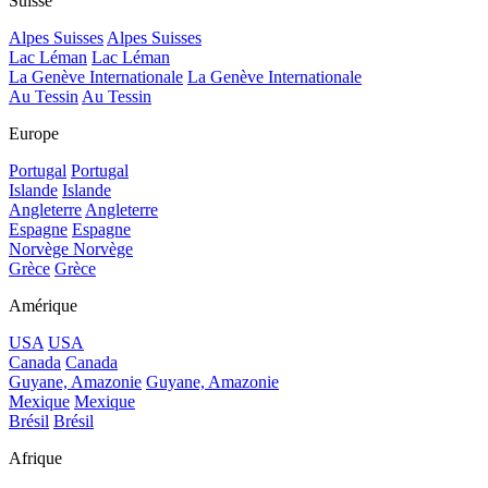
Suisse
Alpes Suisses
Alpes Suisses
Lac Léman
Lac Léman
La Genève Internationale
La Genève Internationale
Au Tessin
Au Tessin
Europe
Portugal
Portugal
Islande
Islande
Angleterre
Angleterre
Espagne
Espagne
Norvège
Norvège
Grèce
Grèce
Amérique
USA
USA
Canada
Canada
Guyane, Amazonie
Guyane, Amazonie
Mexique
Mexique
Brésil
Brésil
Afrique