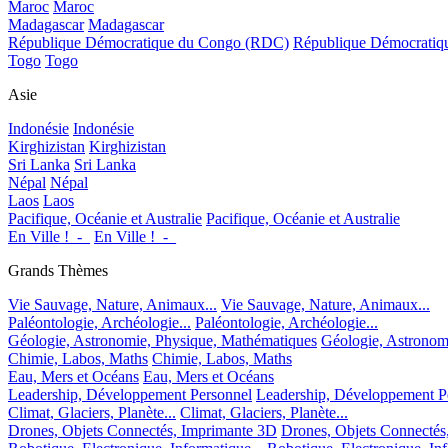
Maroc
Maroc
Madagascar
Madagascar
République Démocratique du Congo (RDC)
République Démocrati
Togo
Togo
Asie
Indonésie
Indonésie
Kirghizistan
Kirghizistan
Sri Lanka
Sri Lanka
Népal
Népal
Laos
Laos
Pacifique, Océanie et Australie
Pacifique, Océanie et Australie
En Ville !_-_
En Ville !_-_
Grands Thèmes
Vie Sauvage, Nature, Animaux...
Vie Sauvage, Nature, Animaux...
Paléontologie, Archéologie...
Paléontologie, Archéologie...
Géologie, Astronomie, Physique, Mathématiques
Géologie, Astronom
Chimie, Labos, Maths
Chimie, Labos, Maths
Eau, Mers et Océans
Eau, Mers et Océans
Leadership, Développement Personnel
Leadership, Développement P
Climat, Glaciers, Planète...
Climat, Glaciers, Planète...
Drones, Objets Connectés, Imprimante 3D
Drones, Objets Connectés