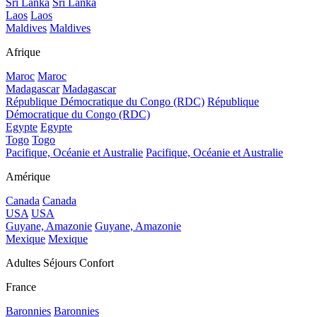
Sri Lanka
Sri Lanka
Laos
Laos
Maldives
Maldives
Afrique
Maroc
Maroc
Madagascar
Madagascar
République Démocratique du Congo (RDC)
République
Démocratique du Congo (RDC)
Egypte
Egypte
Togo
Togo
Pacifique, Océanie et Australie
Pacifique, Océanie et Australie
Amérique
Canada
Canada
USA
USA
Guyane, Amazonie
Guyane, Amazonie
Mexique
Mexique
Adultes Séjours Confort
France
Baronnies
Baronnies