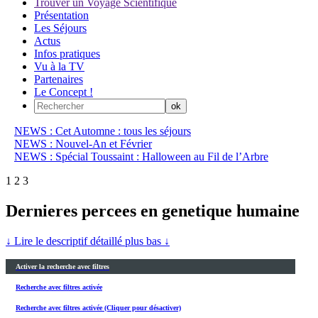
Trouver un Voyage Scientifique
Présentation
Les Séjours
Actus
Infos pratiques
Vu à la TV
Partenaires
Le Concept !
NEWS : Cet Automne : tous les séjours
NEWS : Nouvel-An et Février
NEWS : Spécial Toussaint : Halloween au Fil de l’Arbre
1
2
3
Dernieres percees en genetique humaine
↓ Lire le descriptif détaillé plus bas ↓
Activer la recherche avec filtres
Recherche avec filtres activée
Recherche avec filtres activée (Cliquer pour désactiver)