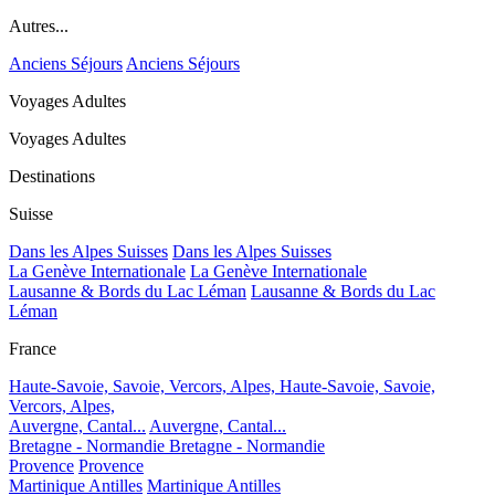
Autres...
Anciens Séjours
Anciens Séjours
Voyages Adultes
Voyages Adultes
Destinations
Suisse
Dans les Alpes Suisses
Dans les Alpes Suisses
La Genève Internationale
La Genève Internationale
Lausanne & Bords du Lac Léman
Lausanne & Bords du Lac
Léman
France
Haute-Savoie, Savoie, Vercors, Alpes,
Haute-Savoie, Savoie,
Vercors, Alpes,
Auvergne, Cantal...
Auvergne, Cantal...
Bretagne - Normandie
Bretagne - Normandie
Provence
Provence
Martinique Antilles
Martinique Antilles