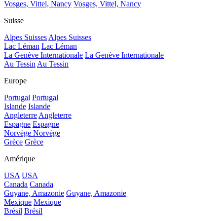
Vosges, Vittel, Nancy
Vosges, Vittel, Nancy
Suisse
Alpes Suisses
Alpes Suisses
Lac Léman
Lac Léman
La Genève Internationale
La Genève Internationale
Au Tessin
Au Tessin
Europe
Portugal
Portugal
Islande
Islande
Angleterre
Angleterre
Espagne
Espagne
Norvège
Norvège
Grèce
Grèce
Amérique
USA
USA
Canada
Canada
Guyane, Amazonie
Guyane, Amazonie
Mexique
Mexique
Brésil
Brésil