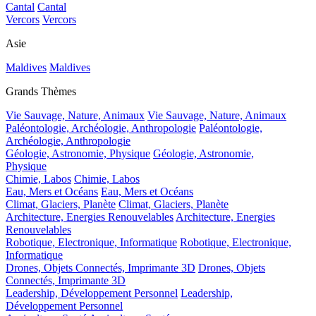
Cantal
Cantal
Vercors
Vercors
Asie
Maldives
Maldives
Grands Thèmes
Vie Sauvage, Nature, Animaux
Vie Sauvage, Nature, Animaux
Paléontologie, Archéologie, Anthropologie
Paléontologie,
Archéologie, Anthropologie
Géologie, Astronomie, Physique
Géologie, Astronomie,
Physique
Chimie, Labos
Chimie, Labos
Eau, Mers et Océans
Eau, Mers et Océans
Climat, Glaciers, Planète
Climat, Glaciers, Planète
Architecture, Energies Renouvelables
Architecture, Energies
Renouvelables
Robotique, Electronique, Informatique
Robotique, Electronique,
Informatique
Drones, Objets Connectés, Imprimante 3D
Drones, Objets
Connectés, Imprimante 3D
Leadership, Développement Personnel
Leadership,
Développement Personnel