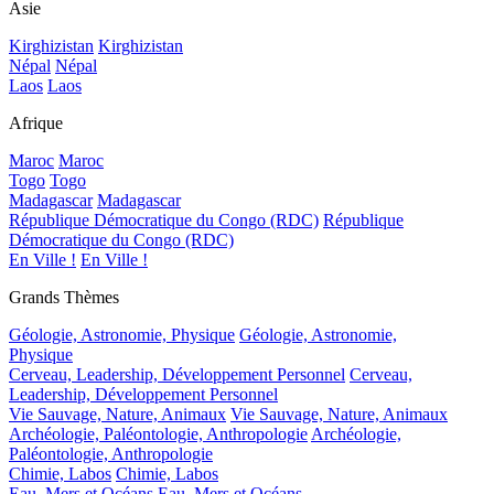
Asie
Kirghizistan
Kirghizistan
Népal
Népal
Laos
Laos
Afrique
Maroc
Maroc
Togo
Togo
Madagascar
Madagascar
République Démocratique du Congo (RDC)
République
Démocratique du Congo (RDC)
En Ville !
En Ville !
Grands Thèmes
Géologie, Astronomie, Physique
Géologie, Astronomie,
Physique
Cerveau, Leadership, Développement Personnel
Cerveau,
Leadership, Développement Personnel
Vie Sauvage, Nature, Animaux
Vie Sauvage, Nature, Animaux
Archéologie, Paléontologie, Anthropologie
Archéologie,
Paléontologie, Anthropologie
Chimie, Labos
Chimie, Labos
Eau, Mers et Océans
Eau, Mers et Océans