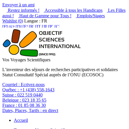
Envoyer à un ami
Restez informés !
Accessible à tous les Handicaps
Les Filles
aussi !
Haut de Gamme pour Tous !
Emplois/Stages
Wishlist (
0
)
Langue : FR
Vos Voyages Scientifiques
L’inventeur des séjours de recherches participatives et solidaires
Statut Consultatif Spécial auprès de l’ONU (ECOSOC)
Courriel :
Ecrivez-nous
Québec :
+1 (438) 558-1643
Suisse :
022 519 0440
Belgique :
023 18 35 65
France :
01 85 08 36 30
Dates, Places, Tarifs :
en direct
Accueil