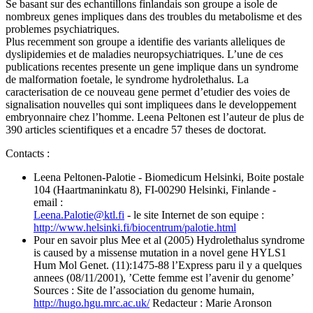
Se basant sur des echantillons finlandais son groupe a isole de
nombreux genes impliques dans des troubles du metabolisme et des
problemes psychiatriques.
Plus recemment son groupe a identifie des variants alleliques de
dyslipidemies et de maladies neuropsychiatriques. L’une de ces
publications recentes presente un gene implique dans un syndrome
de malformation foetale, le syndrome hydrolethalus. La
caracterisation de ce nouveau gene permet d’etudier des voies de
signalisation nouvelles qui sont impliquees dans le developpement
embryonnaire chez l’homme. Leena Peltonen est l’auteur de plus de
390 articles scientifiques et a encadre 57 theses de doctorat.
Contacts :
Leena Peltonen-Palotie - Biomedicum Helsinki, Boite postale
104 (Haartmaninkatu 8), FI-00290 Helsinki, Finlande -
email :
Leena.Palotie
@
ktl.fi
- le site Internet de son equipe :
http://www.helsinki.fi/biocentrum/palotie.html
Pour en savoir plus Mee et al (2005) Hydrolethalus syndrome
is caused by a missense mutation in a novel gene HYLS1
Hum Mol Genet. (11):1475-88 l’Express paru il y a quelques
annees (08/11/2001), ’Cette femme est l’avenir du genome’
Sources : Site de l’association du genome humain,
http://hugo.hgu.mrc.ac.uk/
Redacteur : Marie Aronson