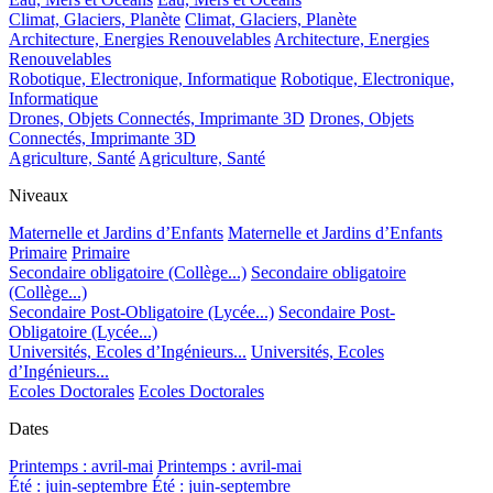
Climat, Glaciers, Planète
Climat, Glaciers, Planète
Architecture, Energies Renouvelables
Architecture, Energies
Renouvelables
Robotique, Electronique, Informatique
Robotique, Electronique,
Informatique
Drones, Objets Connectés, Imprimante 3D
Drones, Objets
Connectés, Imprimante 3D
Agriculture, Santé
Agriculture, Santé
Niveaux
Maternelle et Jardins d’Enfants
Maternelle et Jardins d’Enfants
Primaire
Primaire
Secondaire obligatoire (Collège...)
Secondaire obligatoire
(Collège...)
Secondaire Post-Obligatoire (Lycée...)
Secondaire Post-
Obligatoire (Lycée...)
Universités, Ecoles d’Ingénieurs...
Universités, Ecoles
d’Ingénieurs...
Ecoles Doctorales
Ecoles Doctorales
Dates
Printemps : avril-mai
Printemps : avril-mai
Été : juin-septembre
Été : juin-septembre