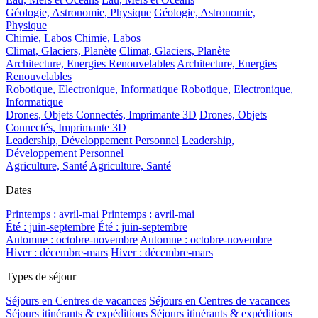
Géologie, Astronomie, Physique
Géologie, Astronomie,
Physique
Chimie, Labos
Chimie, Labos
Climat, Glaciers, Planète
Climat, Glaciers, Planète
Architecture, Energies Renouvelables
Architecture, Energies
Renouvelables
Robotique, Electronique, Informatique
Robotique, Electronique,
Informatique
Drones, Objets Connectés, Imprimante 3D
Drones, Objets
Connectés, Imprimante 3D
Leadership, Développement Personnel
Leadership,
Développement Personnel
Agriculture, Santé
Agriculture, Santé
Dates
Printemps : avril-mai
Printemps : avril-mai
Été : juin-septembre
Été : juin-septembre
Automne : octobre-novembre
Automne : octobre-novembre
Hiver : décembre-mars
Hiver : décembre-mars
Types de séjour
Séjours en Centres de vacances
Séjours en Centres de vacances
Séjours itinérants & expéditions
Séjours itinérants & expéditions