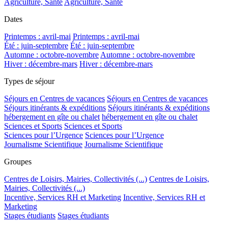
Agriculture, Santé
Agriculture, Santé
Dates
Printemps : avril-mai
Printemps : avril-mai
Été : juin-septembre
Été : juin-septembre
Automne : octobre-novembre
Automne : octobre-novembre
Hiver : décembre-mars
Hiver : décembre-mars
Types de séjour
Séjours en Centres de vacances
Séjours en Centres de vacances
Séjours itinérants & expéditions
Séjours itinérants & expéditions
hébergement en gîte ou chalet
hébergement en gîte ou chalet
Sciences et Sports
Sciences et Sports
Sciences pour l’Urgence
Sciences pour l’Urgence
Journalisme Scientifique
Journalisme Scientifique
Groupes
Centres de Loisirs, Mairies, Collectivités (...)
Centres de Loisirs,
Mairies, Collectivités (...)
Incentive, Services RH et Marketing
Incentive, Services RH et
Marketing
Stages étudiants
Stages étudiants