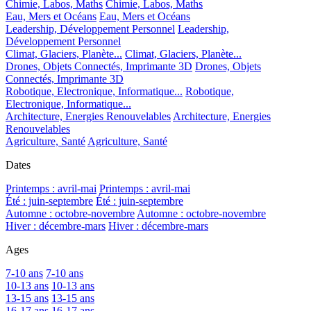
Chimie, Labos, Maths
Chimie, Labos, Maths
Eau, Mers et Océans
Eau, Mers et Océans
Leadership, Développement Personnel
Leadership,
Développement Personnel
Climat, Glaciers, Planète...
Climat, Glaciers, Planète...
Drones, Objets Connectés, Imprimante 3D
Drones, Objets
Connectés, Imprimante 3D
Robotique, Electronique, Informatique...
Robotique,
Electronique, Informatique...
Architecture, Energies Renouvelables
Architecture, Energies
Renouvelables
Agriculture, Santé
Agriculture, Santé
Dates
Printemps : avril-mai
Printemps : avril-mai
Été : juin-septembre
Été : juin-septembre
Automne : octobre-novembre
Automne : octobre-novembre
Hiver : décembre-mars
Hiver : décembre-mars
Ages
7-10 ans
7-10 ans
10-13 ans
10-13 ans
13-15 ans
13-15 ans
16-17 ans
16-17 ans