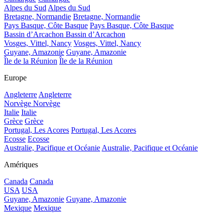
Alpes du Sud
Alpes du Sud
Bretagne, Normandie
Bretagne, Normandie
Pays Basque, Côte Basque
Pays Basque, Côte Basque
Bassin d’Arcachon
Bassin d’Arcachon
Vosges, Vittel, Nancy
Vosges, Vittel, Nancy
Guyane, Amazonie
Guyane, Amazonie
Île de la Réunion
Île de la Réunion
Europe
Angleterre
Angleterre
Norvège
Norvège
Italie
Italie
Grèce
Grèce
Portugal, Les Acores
Portugal, Les Acores
Ecosse
Ecosse
Australie, Pacifique et Océanie
Australie, Pacifique et Océanie
Amériques
Canada
Canada
USA
USA
Guyane, Amazonie
Guyane, Amazonie
Mexique
Mexique