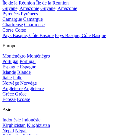
Île de la Réunion
Île de la Réunion
Guyane, Amazonie
Guyane, Amazonie
Pyrénées
Pyrénées
Camargue
Camargue
Chartreuse
Chartreuse
Corse
Corse
Pays Basque, Côte Basque
Pays Basque, Côte Basque
Europe
Monténégro
Monténégro
Portugal
Portugal
Espagne
Espagne
Islande
Islande
Italie
Italie
Norvège
Norvège
Angleterre
Angleterre
Grèce
Grèce
Ecosse
Ecosse
Asie
Indonésie
Indonésie
Kirghizistan
Kirghizistan
Népal
Népal