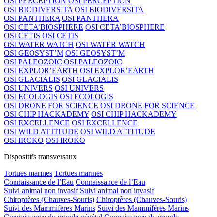
OSI PERCEPTION
OSI PERCEPTION
OSI BIODIVERSITA
OSI BIODIVERSITA
OSI PANTHERA
OSI PANTHERA
OSI CETA’BIOSPHERE
OSI CETA’BIOSPHERE
OSI CETIS
OSI CETIS
OSI WATER WATCH
OSI WATER WATCH
OSI GEOSYST’M
OSI GEOSYST’M
OSI PALEOZOIC
OSI PALEOZOIC
OSI EXPLOR’EARTH
OSI EXPLOR’EARTH
OSI GLACIALIS
OSI GLACIALIS
OSI UNIVERS
OSI UNIVERS
OSI ECOLOGIS
OSI ECOLOGIS
OSI DRONE FOR SCIENCE
OSI DRONE FOR SCIENCE
OSI CHIP HACKADEMY
OSI CHIP HACKADEMY
OSI EXCELLENCE
OSI EXCELLENCE
OSI WILD ATTITUDE
OSI WILD ATTITUDE
OSI IROKO
OSI IROKO
Dispositifs transversaux
Tortues marines
Tortues marines
Connaissance de l’Eau
Connaissance de l’Eau
Suivi animal non invasif
Suivi animal non invasif
Chiroptères (Chauves-Souris)
Chiroptères (Chauves-Souris)
Suivi des Mammifères Marins
Suivi des Mammifères Marins
Connaissance du monde végétal
Connaissance du monde