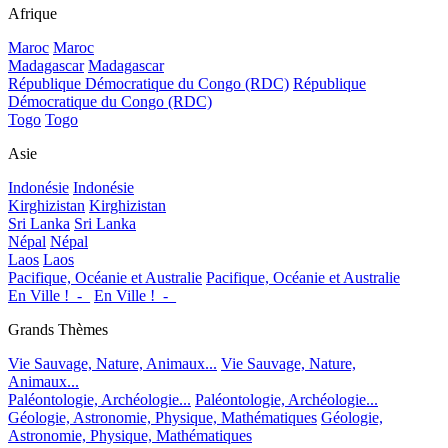
Afrique
Maroc
Maroc
Madagascar
Madagascar
République Démocratique du Congo (RDC)
République
Démocratique du Congo (RDC)
Togo
Togo
Asie
Indonésie
Indonésie
Kirghizistan
Kirghizistan
Sri Lanka
Sri Lanka
Népal
Népal
Laos
Laos
Pacifique, Océanie et Australie
Pacifique, Océanie et Australie
En Ville !_-_
En Ville !_-_
Grands Thèmes
Vie Sauvage, Nature, Animaux...
Vie Sauvage, Nature,
Animaux...
Paléontologie, Archéologie...
Paléontologie, Archéologie...
Géologie, Astronomie, Physique, Mathématiques
Géologie,
Astronomie, Physique, Mathématiques