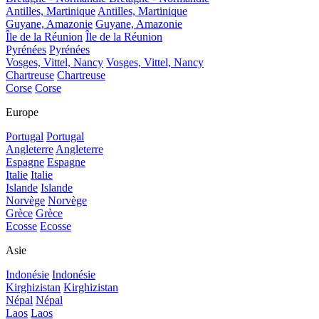
Antilles, Martinique
Antilles, Martinique
Guyane, Amazonie
Guyane, Amazonie
Île de la Réunion
Île de la Réunion
Pyrénées
Pyrénées
Vosges, Vittel, Nancy
Vosges, Vittel, Nancy
Chartreuse
Chartreuse
Corse
Corse
Europe
Portugal
Portugal
Angleterre
Angleterre
Espagne
Espagne
Italie
Italie
Islande
Islande
Norvège
Norvège
Grèce
Grèce
Ecosse
Ecosse
Asie
Indonésie
Indonésie
Kirghizistan
Kirghizistan
Népal
Népal
Laos
Laos