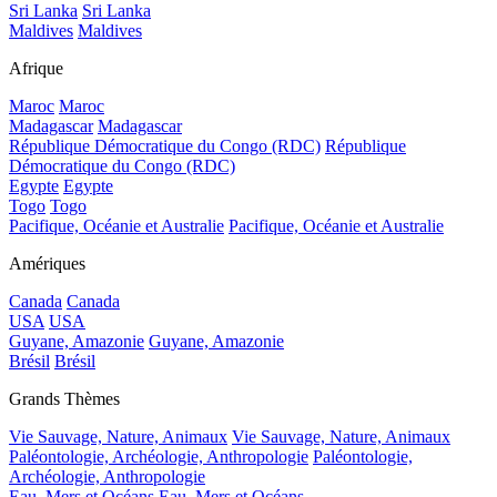
Sri Lanka
Sri Lanka
Maldives
Maldives
Afrique
Maroc
Maroc
Madagascar
Madagascar
République Démocratique du Congo (RDC)
République
Démocratique du Congo (RDC)
Egypte
Egypte
Togo
Togo
Pacifique, Océanie et Australie
Pacifique, Océanie et Australie
Amériques
Canada
Canada
USA
USA
Guyane, Amazonie
Guyane, Amazonie
Brésil
Brésil
Grands Thèmes
Vie Sauvage, Nature, Animaux
Vie Sauvage, Nature, Animaux
Paléontologie, Archéologie, Anthropologie
Paléontologie,
Archéologie, Anthropologie
Eau, Mers et Océans
Eau, Mers et Océans