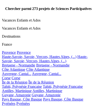
Chercher parmi
273
projets de Sciences Participatives
Vacances Enfants et Ados
Vacances Enfants et Ados
Destinations
France
Provence
Provence
Haute-Savoie, Savoie, Vercors, Hautes Alpes, (...)
Haute-
Savoie, Savoie, Vercors, Hautes Alpes, (...)
Bretagne - Normandie
Bretagne - Normandie
Côte Atlantique
Côte Atlantique
Auvergne, Cantal...
Auvergne, Cantal...
Corse
Corse
Île de la Réunion
Île de la Réunion
Tahiti, Polynésie Française
Tahiti, Polynésie Française
Antilles, Martinique
Antilles, Martinique
Guyane, Amazonie
Guyane, Amazonie
Pays Basque, Côte Basque
Pays Basque, Côte Basque
Pyrénées
Pyrénées