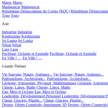
Maroc
Maroc
Madagascar
Madagascar
République Démocratique du Congo (RDC)
République Démocrati
Togo
Togo
Asie
Indonésie
Indonésie
Kirghizistan
Kirghizistan
Sri Lanka
Sri Lanka
Népal
Népal
Laos
Laos
Pacifique, Océanie et Australie
Pacifique, Océanie et Australie
En Ville !_-_
En Ville !_-_
Grands Thèmes
Vie Sauvage, Nature, Animaux...
Vie Sauvage, Nature, Animaux...
Paléontologie, Archéologie...
Paléontologie, Archéologie...
Géologie, Astronomie, Physique, Mathématiques
Géologie, Astronom
Chimie, Labos, Maths
Chimie, Labos, Maths
Eau, Mers et Océans
Eau, Mers et Océans
Leadership, Développement Personnel
Leadership, Développement P
Climat, Glaciers, Planète...
Climat, Glaciers, Planète...
Drones, Objets Connectés, Imprimante 3D
Drones, Objets Connectés