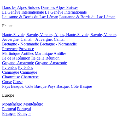
Dans les Alpes Suisses
Dans les Alpes Suisses
La Genève Internationale
La Genève Internationale
Lausanne & Bords du Lac Léman
Lausanne & Bords du Lac Léman
France
Haute-Savoie, Savoie, Vercors, Alpes,
Haute-Savoie, Savoie, Vercors
Auvergne, Cantal...
Auvergne, Cantal...
Bretagne - Normandie
Bretagne - Normandie
Provence
Provence
Martinique Antilles
Martinique Antilles
Île de la Réunion
Île de la Réunion
Guyane, Amazonie
Guyane, Amazonie
Pyrénées
Pyrénées
Camargue
Camargue
Chartreuse
Chartreuse
Corse
Corse
Pays Basque, Côte Basque
Pays Basque, Côte Basque
Europe
Monténégro
Monténégro
Portugal
Portugal
Espagne
Espagne