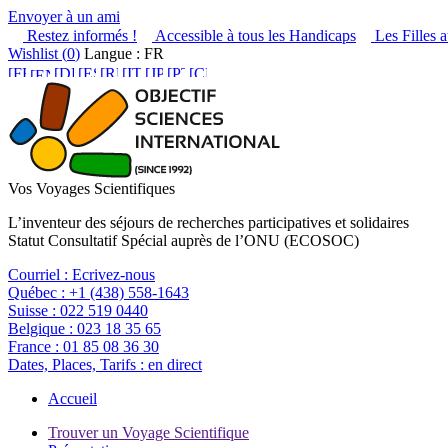
Envoyer à un ami
Restez informés !
Accessible à tous les Handicaps
Les Filles a
Wishlist (
0
)
Langue : FR
Vos Voyages Scientifiques
L’inventeur des séjours de recherches participatives et solidaires
Statut Consultatif Spécial auprès de l’ONU (ECOSOC)
Courriel :
Ecrivez-nous
Québec :
+1 (438) 558-1643
Suisse :
022 519 0440
Belgique :
023 18 35 65
France :
01 85 08 36 30
Dates, Places, Tarifs :
en direct
Accueil
Trouver un Voyage Scientifique