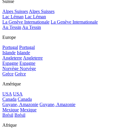
Suisse
Alpes Suisses
Alpes Suisses
Lac Léman
Lac Léman
La Genève Internationale
La Genève Internationale
Au Tessin
Au Tessin
Europe
Portugal
Portugal
Islande
Islande
Angleterre
Angleterre
Espagne
Espagne
Norvège
Norvège
Grèce
Grèce
Amérique
USA
USA
Canada
Canada
Guyane, Amazonie
Guyane, Amazonie
Mexique
Mexique
Brésil
Brésil
Afrique