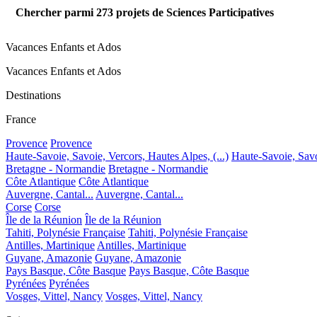
Chercher parmi
273
projets de Sciences Participatives
Vacances Enfants et Ados
Vacances Enfants et Ados
Destinations
France
Provence
Provence
Haute-Savoie, Savoie, Vercors, Hautes Alpes, (...)
Haute-Savoie, Savoi
Bretagne - Normandie
Bretagne - Normandie
Côte Atlantique
Côte Atlantique
Auvergne, Cantal...
Auvergne, Cantal...
Corse
Corse
Île de la Réunion
Île de la Réunion
Tahiti, Polynésie Française
Tahiti, Polynésie Française
Antilles, Martinique
Antilles, Martinique
Guyane, Amazonie
Guyane, Amazonie
Pays Basque, Côte Basque
Pays Basque, Côte Basque
Pyrénées
Pyrénées
Vosges, Vittel, Nancy
Vosges, Vittel, Nancy