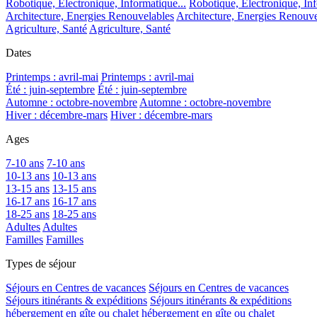
Robotique, Electronique, Informatique...
Robotique, Electronique, Inf
Architecture, Energies Renouvelables
Architecture, Energies Renouve
Agriculture, Santé
Agriculture, Santé
Dates
Printemps : avril-mai
Printemps : avril-mai
Été : juin-septembre
Été : juin-septembre
Automne : octobre-novembre
Automne : octobre-novembre
Hiver : décembre-mars
Hiver : décembre-mars
Ages
7-10 ans
7-10 ans
10-13 ans
10-13 ans
13-15 ans
13-15 ans
16-17 ans
16-17 ans
18-25 ans
18-25 ans
Adultes
Adultes
Familles
Familles
Types de séjour
Séjours en Centres de vacances
Séjours en Centres de vacances
Séjours itinérants & expéditions
Séjours itinérants & expéditions
hébergement en gîte ou chalet
hébergement en gîte ou chalet