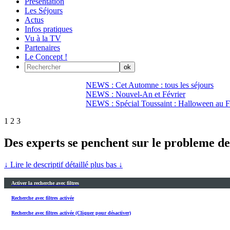
Présentation
Les Séjours
Actus
Infos pratiques
Vu à la TV
Partenaires
Le Concept !
NEWS : Cet Automne : tous les séjours
NEWS : Nouvel-An et Février
NEWS : Spécial Toussaint : Halloween au Fi
1
2
3
Des experts se penchent sur le probleme de
↓ Lire le descriptif détaillé plus bas ↓
Activer la recherche avec filtres
Recherche avec filtres activée
Recherche avec filtres activée (Cliquer pour désactiver)