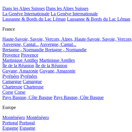
Dans les Alpes Suisses
Dans les Alpes Suisses
La Genève Internationale
La Genève Internationale
Lausanne & Bords du Lac Léman
Lausanne & Bords du Lac Léman
France
Haute-Savoie, Savoie, Vercors, Alpes,
Haute-Savoie, Savoie, Vercors
Auvergne, Cantal...
Auvergne, Cantal...
Bretagne - Normandie
Bretagne - Normandie
Provence
Provence
Martinique Antilles
Martinique Antilles
Île de la Réunion
Île de la Réunion
Guyane, Amazonie
Guyane, Amazonie
Pyrénées
Pyrénées
Camargue
Camargue
Chartreuse
Chartreuse
Corse
Corse
Pays Basque, Côte Basque
Pays Basque, Côte Basque
Europe
Monténégro
Monténégro
Portugal
Portugal
Espagne
Espagne