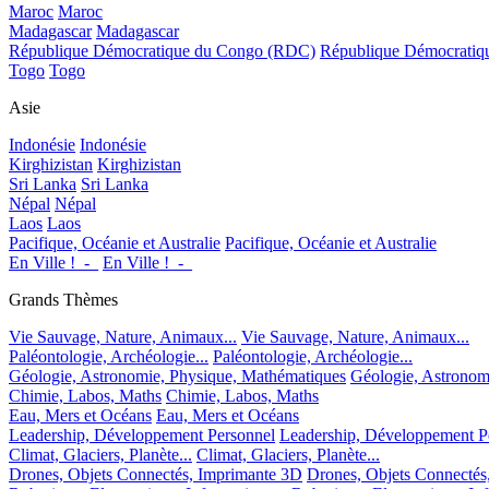
Maroc
Maroc
Madagascar
Madagascar
République Démocratique du Congo (RDC)
République Démocrati
Togo
Togo
Asie
Indonésie
Indonésie
Kirghizistan
Kirghizistan
Sri Lanka
Sri Lanka
Népal
Népal
Laos
Laos
Pacifique, Océanie et Australie
Pacifique, Océanie et Australie
En Ville !_-_
En Ville !_-_
Grands Thèmes
Vie Sauvage, Nature, Animaux...
Vie Sauvage, Nature, Animaux...
Paléontologie, Archéologie...
Paléontologie, Archéologie...
Géologie, Astronomie, Physique, Mathématiques
Géologie, Astronom
Chimie, Labos, Maths
Chimie, Labos, Maths
Eau, Mers et Océans
Eau, Mers et Océans
Leadership, Développement Personnel
Leadership, Développement P
Climat, Glaciers, Planète...
Climat, Glaciers, Planète...
Drones, Objets Connectés, Imprimante 3D
Drones, Objets Connectés