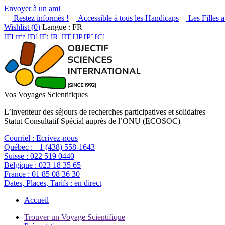
Envoyer à un ami
Restez informés !
Accessible à tous les Handicaps
Les Filles a
Wishlist (
0
)
Langue : FR
Vos Voyages Scientifiques
L’inventeur des séjours de recherches participatives et solidaires
Statut Consultatif Spécial auprès de l’ONU (ECOSOC)
Courriel :
Ecrivez-nous
Québec :
+1 (438) 558-1643
Suisse :
022 519 0440
Belgique :
023 18 35 65
France :
01 85 08 36 30
Dates, Places, Tarifs :
en direct
Accueil
Trouver un Voyage Scientifique