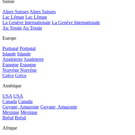
Suisse
Alpes Suisses
Alpes Suisses
Lac Léman
Lac Léman
La Genève Internationale
La Genève Internationale
Au Tessin
Au Tessin
Europe
Portugal
Portugal
Islande
Islande
Angleterre
Angleterre
Espagne
Espagne
Norvège
Norvège
Grèce
Grèce
Amérique
USA
USA
Canada
Canada
Guyane, Amazonie
Guyane, Amazonie
Mexique
Mexique
Brésil
Brésil
Afrique