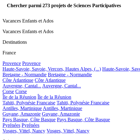
Chercher parmi
273
projets de Sciences Participatives
Vacances Enfants et Ados
Vacances Enfants et Ados
Destinations
France
Provence
Provence
Haute-Savoie, Savoie, Vercors, Hautes Alpes, (...)
Haute-Savoie, Savoi
Bretagne - Normandie
Bretagne - Normandie
Côte Atlantique
Côte Atlantique
Auvergne, Cantal...
Auvergne, Cantal...
Corse
Corse
Île de la Réunion
Île de la Réunion
Tahiti, Polynésie Française
Tahiti, Polynésie Française
Antilles, Martinique
Antilles, Martinique
Guyane, Amazonie
Guyane, Amazonie
Pays Basque, Côte Basque
Pays Basque, Côte Basque
Pyrénées
Pyrénées
Vosges, Vittel, Nancy
Vosges, Vittel, Nancy