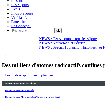
Présentation
Les Séjours
Actus
Infos pratiques
Vu à la TV
Partenaires
Le Concept !
NEWS : Cet Automne : tous les séjours
NEWS : Nouvel-An et Février
NEWS : Spécial Toussaint : Halloween au Fi
1
2
3
Des milliers d'atomes radioactifs confines
↓ Lire le descriptif détaillé plus bas ↓
Activer la recherche avec filtres
Recherche avec filtres activée
Recherche avec filtres activée (Cliquer pour désactiver)