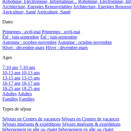
Robotique, Electronique, Informatique...
Robotique, Electronique, Inf
Architecture, Energies Renouvelables
Architecture, Energies Renouve
Agriculture, Santé
Agriculture, Santé
Dates
Printemps : avril-mai
Printemps : avril-mai
Été : juin-septembre
Été : juin-septembre
Automne : octobre-novembre
Automne : octobre-novembre
Hiver : décembre-mars
Hiver : décembre-mars
Ages
7-10 ans
7-10 ans
10-13 ans
10-13 ans
13-15 ans
13-15 ans
16-17 ans
16-17 ans
18-25 ans
18-25 ans
Adultes
Adultes
Familles
Familles
Types de séjour
Séjours en Centres de vacances
Séjours en Centres de vacances
Séjours itinérants & expéditions
Séjours itinérants & expéditions
hébergement en gîte ou chalet
hébergement en gîte ou chalet