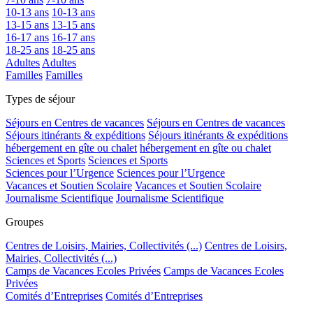
10-13 ans
10-13 ans
13-15 ans
13-15 ans
16-17 ans
16-17 ans
18-25 ans
18-25 ans
Adultes
Adultes
Familles
Familles
Types de séjour
Séjours en Centres de vacances
Séjours en Centres de vacances
Séjours itinérants & expéditions
Séjours itinérants & expéditions
hébergement en gîte ou chalet
hébergement en gîte ou chalet
Sciences et Sports
Sciences et Sports
Sciences pour l’Urgence
Sciences pour l’Urgence
Vacances et Soutien Scolaire
Vacances et Soutien Scolaire
Journalisme Scientifique
Journalisme Scientifique
Groupes
Centres de Loisirs, Mairies, Collectivités (...)
Centres de Loisirs,
Mairies, Collectivités (...)
Camps de Vacances Ecoles Privées
Camps de Vacances Ecoles
Privées
Comités d’Entreprises
Comités d’Entreprises