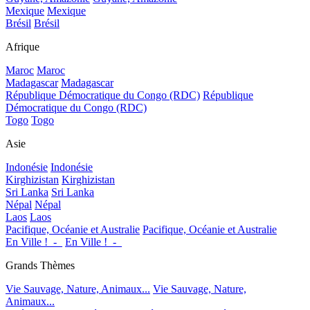
Mexique
Mexique
Brésil
Brésil
Afrique
Maroc
Maroc
Madagascar
Madagascar
République Démocratique du Congo (RDC)
République
Démocratique du Congo (RDC)
Togo
Togo
Asie
Indonésie
Indonésie
Kirghizistan
Kirghizistan
Sri Lanka
Sri Lanka
Népal
Népal
Laos
Laos
Pacifique, Océanie et Australie
Pacifique, Océanie et Australie
En Ville !_-_
En Ville !_-_
Grands Thèmes
Vie Sauvage, Nature, Animaux...
Vie Sauvage, Nature,
Animaux...