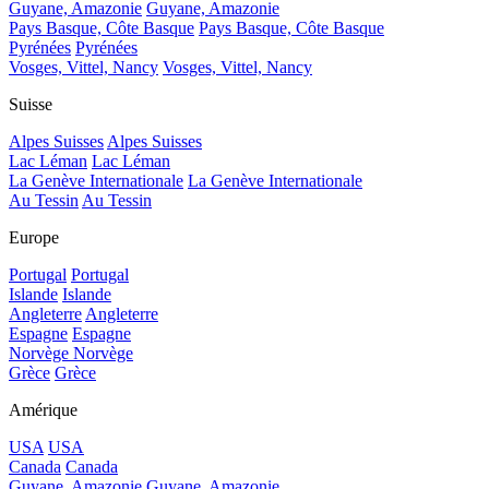
Guyane, Amazonie
Guyane, Amazonie
Pays Basque, Côte Basque
Pays Basque, Côte Basque
Pyrénées
Pyrénées
Vosges, Vittel, Nancy
Vosges, Vittel, Nancy
Suisse
Alpes Suisses
Alpes Suisses
Lac Léman
Lac Léman
La Genève Internationale
La Genève Internationale
Au Tessin
Au Tessin
Europe
Portugal
Portugal
Islande
Islande
Angleterre
Angleterre
Espagne
Espagne
Norvège
Norvège
Grèce
Grèce
Amérique
USA
USA
Canada
Canada
Guyane, Amazonie
Guyane, Amazonie