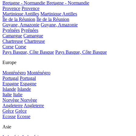
Bretagne - Normandie
Bretagne - Normandie
Provence
Provence
Martinique Antilles
Martinique Antilles
Île de la Réunion
Île de la Réunion
Guyane, Amazonie
Guyane, Amazonie
Pyrénées
Pyrénées
Camargue
Camargue
Chartreuse
Chartreuse
Corse
Corse
Pays Basque, Côte Basque
Pays Basque, Côte Basque
Europe
Monténégro
Monténégro
Portugal
Portugal
Espagne
Espagne
Islande
Islande
Italie
Italie
Norvège
Norvège
Angleterre
Angleterre
Grèce
Grèce
Ecosse
Ecosse
Asie