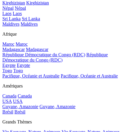
Kirghizistan
Kirghizistan
Népal
Népal
Laos
Laos
Sri Lanka
Sri Lanka
Maldives
Maldives
Afrique
Maroc
Maroc
Madagascar
Madagascar
République Démocratique du Congo (RDC)
République
Démocratique du Congo (RDC)
Egypte
Egypte
Togo
Togo
Pacifique, Océanie et Australie
Pacifique, Océanie et Australie
Amériques
Canada
Canada
USA
USA
Guyane, Amazonie
Guyane, Amazonie
Brésil
Brésil
Grands Thèmes
Vie Sauvage, Nature, Animaux
Vie Sauvage, Nature, Animaux