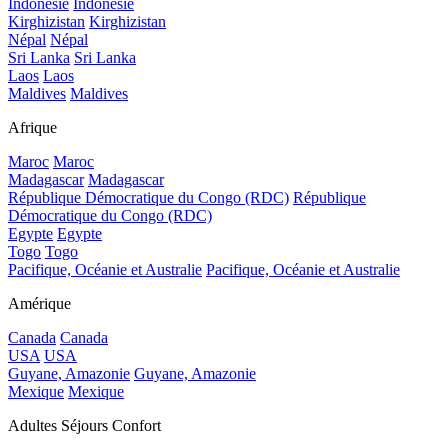
Indonésie
Indonésie
Kirghizistan
Kirghizistan
Népal
Népal
Sri Lanka
Sri Lanka
Laos
Laos
Maldives
Maldives
Afrique
Maroc
Maroc
Madagascar
Madagascar
République Démocratique du Congo (RDC)
République
Démocratique du Congo (RDC)
Egypte
Egypte
Togo
Togo
Pacifique, Océanie et Australie
Pacifique, Océanie et Australie
Amérique
Canada
Canada
USA
USA
Guyane, Amazonie
Guyane, Amazonie
Mexique
Mexique
Adultes Séjours Confort