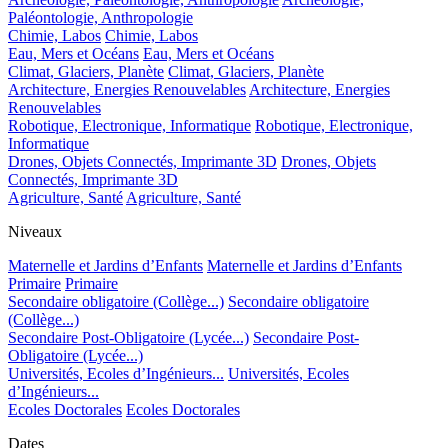
Paléontologie, Anthropologie
Chimie, Labos
Chimie, Labos
Eau, Mers et Océans
Eau, Mers et Océans
Climat, Glaciers, Planète
Climat, Glaciers, Planète
Architecture, Energies Renouvelables
Architecture, Energies
Renouvelables
Robotique, Electronique, Informatique
Robotique, Electronique,
Informatique
Drones, Objets Connectés, Imprimante 3D
Drones, Objets
Connectés, Imprimante 3D
Agriculture, Santé
Agriculture, Santé
Niveaux
Maternelle et Jardins d’Enfants
Maternelle et Jardins d’Enfants
Primaire
Primaire
Secondaire obligatoire (Collège...)
Secondaire obligatoire
(Collège...)
Secondaire Post-Obligatoire (Lycée...)
Secondaire Post-
Obligatoire (Lycée...)
Universités, Ecoles d’Ingénieurs...
Universités, Ecoles
d’Ingénieurs...
Ecoles Doctorales
Ecoles Doctorales
Dates