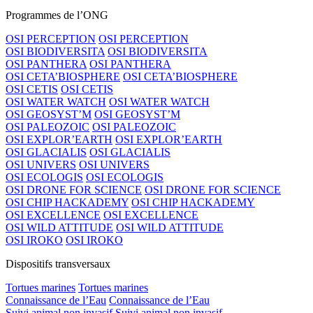
Programmes de l’ONG
OSI PERCEPTION
OSI PERCEPTION
OSI BIODIVERSITA
OSI BIODIVERSITA
OSI PANTHERA
OSI PANTHERA
OSI CETA’BIOSPHERE
OSI CETA’BIOSPHERE
OSI CETIS
OSI CETIS
OSI WATER WATCH
OSI WATER WATCH
OSI GEOSYST’M
OSI GEOSYST’M
OSI PALEOZOIC
OSI PALEOZOIC
OSI EXPLOR’EARTH
OSI EXPLOR’EARTH
OSI GLACIALIS
OSI GLACIALIS
OSI UNIVERS
OSI UNIVERS
OSI ECOLOGIS
OSI ECOLOGIS
OSI DRONE FOR SCIENCE
OSI DRONE FOR SCIENCE
OSI CHIP HACKADEMY
OSI CHIP HACKADEMY
OSI EXCELLENCE
OSI EXCELLENCE
OSI WILD ATTITUDE
OSI WILD ATTITUDE
OSI IROKO
OSI IROKO
Dispositifs transversaux
Tortues marines
Tortues marines
Connaissance de l’Eau
Connaissance de l’Eau
Suivi animal non invasif
Suivi animal non invasif