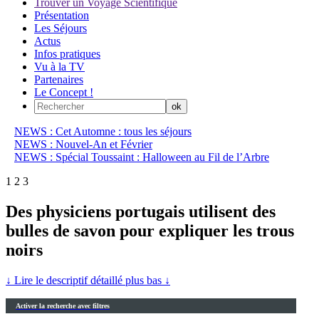
Trouver un Voyage Scientifique
Présentation
Les Séjours
Actus
Infos pratiques
Vu à la TV
Partenaires
Le Concept !
NEWS : Cet Automne : tous les séjours
NEWS : Nouvel-An et Février
NEWS : Spécial Toussaint : Halloween au Fil de l’Arbre
1
2
3
Des physiciens portugais utilisent des
bulles de savon pour expliquer les trous
noirs
↓ Lire le descriptif détaillé plus bas ↓
Activer la recherche avec filtres