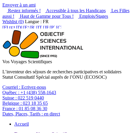
Envoyer à un ami
Restez informés !
Accessible à tous les Handicaps
Les Filles
aussi !
Haut de Gamme pour Tous !
Emplois/Stages
Wishlist (
0
)
Langue : FR
Vos Voyages Scientifiques
L’inventeur des séjours de recherches participatives et solidaires
Statut Consultatif Spécial auprès de l’ONU (ECOSOC)
Courriel :
Ecrivez-nous
Québec :
+1 (438) 558-1643
Suisse :
022 519 0440
Belgique :
023 18 35 65
France :
01 85 08 36 30
Dates, Places, Tarifs :
en direct
Accueil