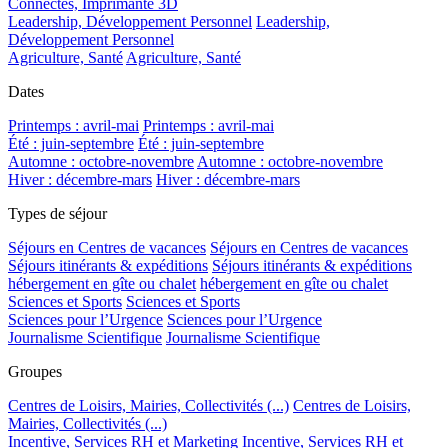
Connectés, Imprimante 3D
Leadership, Développement Personnel
Leadership,
Développement Personnel
Agriculture, Santé
Agriculture, Santé
Dates
Printemps : avril-mai
Printemps : avril-mai
Été : juin-septembre
Été : juin-septembre
Automne : octobre-novembre
Automne : octobre-novembre
Hiver : décembre-mars
Hiver : décembre-mars
Types de séjour
Séjours en Centres de vacances
Séjours en Centres de vacances
Séjours itinérants & expéditions
Séjours itinérants & expéditions
hébergement en gîte ou chalet
hébergement en gîte ou chalet
Sciences et Sports
Sciences et Sports
Sciences pour l’Urgence
Sciences pour l’Urgence
Journalisme Scientifique
Journalisme Scientifique
Groupes
Centres de Loisirs, Mairies, Collectivités (...)
Centres de Loisirs,
Mairies, Collectivités (...)
Incentive, Services RH et Marketing
Incentive, Services RH et