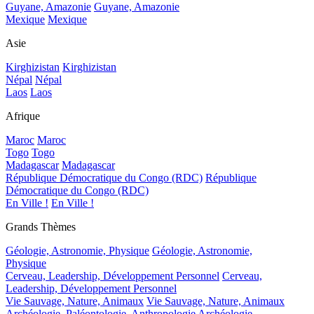
Guyane, Amazonie
Guyane, Amazonie
Mexique
Mexique
Asie
Kirghizistan
Kirghizistan
Népal
Népal
Laos
Laos
Afrique
Maroc
Maroc
Togo
Togo
Madagascar
Madagascar
République Démocratique du Congo (RDC)
République
Démocratique du Congo (RDC)
En Ville !
En Ville !
Grands Thèmes
Géologie, Astronomie, Physique
Géologie, Astronomie,
Physique
Cerveau, Leadership, Développement Personnel
Cerveau,
Leadership, Développement Personnel
Vie Sauvage, Nature, Animaux
Vie Sauvage, Nature, Animaux
Archéologie, Paléontologie, Anthropologie
Archéologie,