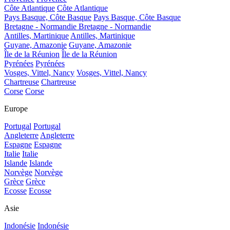
Côte Atlantique
Côte Atlantique
Pays Basque, Côte Basque
Pays Basque, Côte Basque
Bretagne - Normandie
Bretagne - Normandie
Antilles, Martinique
Antilles, Martinique
Guyane, Amazonie
Guyane, Amazonie
Île de la Réunion
Île de la Réunion
Pyrénées
Pyrénées
Vosges, Vittel, Nancy
Vosges, Vittel, Nancy
Chartreuse
Chartreuse
Corse
Corse
Europe
Portugal
Portugal
Angleterre
Angleterre
Espagne
Espagne
Italie
Italie
Islande
Islande
Norvège
Norvège
Grèce
Grèce
Ecosse
Ecosse
Asie
Indonésie
Indonésie