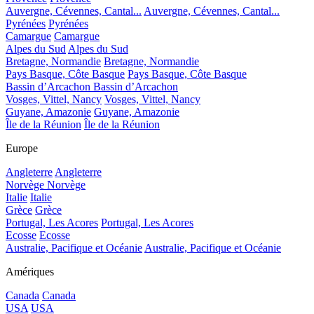
Auvergne, Cévennes, Cantal...
Auvergne, Cévennes, Cantal...
Pyrénées
Pyrénées
Camargue
Camargue
Alpes du Sud
Alpes du Sud
Bretagne, Normandie
Bretagne, Normandie
Pays Basque, Côte Basque
Pays Basque, Côte Basque
Bassin d’Arcachon
Bassin d’Arcachon
Vosges, Vittel, Nancy
Vosges, Vittel, Nancy
Guyane, Amazonie
Guyane, Amazonie
Île de la Réunion
Île de la Réunion
Europe
Angleterre
Angleterre
Norvège
Norvège
Italie
Italie
Grèce
Grèce
Portugal, Les Acores
Portugal, Les Acores
Ecosse
Ecosse
Australie, Pacifique et Océanie
Australie, Pacifique et Océanie
Amériques
Canada
Canada
USA
USA