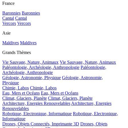
France
Baronnies
Baronnies
Cantal
Cantal
Vercors
Vercors
Asie
Maldives
Maldives
Grands Thèmes
Vie Sauvage, Nature, Animaux
Vie Sauvage, Nature, Animaux
Paléontologie, Archéologie, Anthropologie
Paléontologie,
Archéologie, Anthropologie
Géologie, Astronomie, Physique
Géologie, Astronomie,
Physique
Chimie, Labos
Chimie, Labos
Eau, Mers et Océans
Eau, Mers et Océans
Climat, Glaciers, Planète
Climat, Glaciers, Planète
Architecture, Energies Renouvelables
Architecture, Energies
Renouvelables
Robotique, Electronique, Informatique
Robotique, Electronique,
Informatique
Drones, Objets Connectés, Imprimante 3D
Drones, Objets