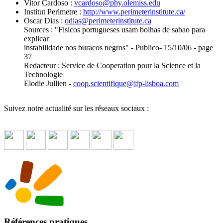
Vitor Cardoso :
vcardoso
@
phy.olemiss.edu
Institut Perimetre :
http://www.perimeterinstitute.ca/
Oscar Dias :
odias
@
perimeterinstitute.ca
Sources : "Fisicos portugueses usam bolhas de sabao para
explicar
instabilidade nos buracos negros" - Publico- 15/10/06 - page
37
Redacteur : Service de Cooperation pour la
Science
et la
Technologie
Elodie Jullien -
coop.scientifique
@
ifp-lisboa.com
Suivez notre actualité sur les réseaux sociaux :
Références pratiques