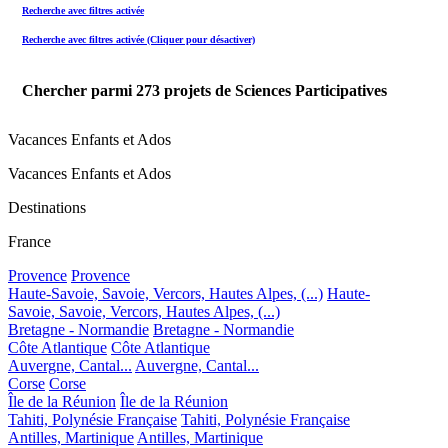
Recherche avec filtres activée
Recherche avec filtres activée (Cliquer pour désactiver)
Chercher parmi
273
projets de Sciences Participatives
Vacances Enfants et Ados
Vacances Enfants et Ados
Destinations
France
Provence
Provence
Haute-Savoie, Savoie, Vercors, Hautes Alpes, (...)
Haute-
Savoie, Savoie, Vercors, Hautes Alpes, (...)
Bretagne - Normandie
Bretagne - Normandie
Côte Atlantique
Côte Atlantique
Auvergne, Cantal...
Auvergne, Cantal...
Corse
Corse
Île de la Réunion
Île de la Réunion
Tahiti, Polynésie Française
Tahiti, Polynésie Française
Antilles, Martinique
Antilles, Martinique