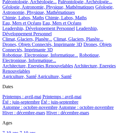
Paléontologie, Archéologie...
Paléontologie, Archéologie...
Géologie, Astronomie, Physique, Mathématiques
Géologie,
Astronomie, Physique, Mathématiques
Chimie, Labos, Maths
Chimie, Labos, Maths
Eau, Mers et Océans
Eau, Mers et Océans
Leadership, Développement Personnel
Leadership,
Développement Personnel
Climat, Glaciers, Planète...
Climat, Glaciers, Planète...
Drones, Objets Connectés, Imprimante 3D
Drones, Objets
Connectés, Imprimante 3D
Robotique, Electronique, Informatique...
Robotique,
Electronique, Informatique...
Architecture, Energies Renouvelables
Architecture, Energies
Renouvelables
Agriculture, Santé
Agriculture, Santé
Dates
Printemps : avril-mai
Printemps : avril-mai
Été : juin-septembre
Été : juin-septembre
Automne : octobre-novembre
Automne : octobre-novembre
Hiver : décembre-mars
Hiver : décembre-mars
Ages
7-10 ans
7-10 ans