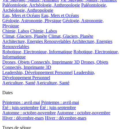
Paléontologie, Archéologie, Anthropologie
Paléontologie,
Archéologie, Anthropologie
Eau, Mers et Océans
Eau, Mers et Océans
Géologie, Astronomie, Physique
Géologie, Astronomie,
Physique
Chimie, Labos
Chimie, Labos
Climat, Glaciers, Planète
Climat, Glaciers, Planète
Architecture, Energies Renouvelables
Architecture, Energies
Renouvelables
Robotique, Electronique, Informatique
Robotique, Electronique,
Informatique
Drones, Objets Connectés, Imprimante 3D
Drones, Objets
Connectés, Imprimante 3D
Leadership, Développement Personnel
Leadership,
Développement Personnel
Agriculture, Santé
Agriculture, Santé
Dates
Printemps : avril-mai
Printemps : avril-mai
Été : juin-septembre
Été : juin-septembre
Automne : octobre-novembre
Automne : octobre-novembre
Hiver : décembre-mars
Hiver : décembre-mars
Types de séjour