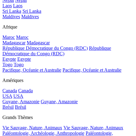
Népal
Népal
Laos
Laos
Sri Lanka
Sri Lanka
Maldives
Maldives
Afrique
Maroc
Maroc
Madagascar
Madagascar
République Démocratique du Congo (RDC)
République
Démocratique du Congo (RDC)
Egypte
Egypte
Togo
Togo
Pacifique, Océanie et Australie
Pacifique, Océanie et Australie
Amériques
Canada
Canada
USA
USA
Guyane, Amazonie
Guyane, Amazonie
Brésil
Brésil
Grands Thèmes
Vie Sauvage, Nature, Animaux
Vie Sauvage, Nature, Animaux
Paléontologie, Archéologie, Anthropologie
Paléontologie,