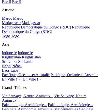
Brésil
Brésil
Afrique
Maroc
Maroc
Madagascar
Madagascar
République Démocratique du Congo (RDC)
République
Démocratique du Congo (RDC)
Togo
Togo
Asie
Indonésie
Indonésie
Kirghizistan
Kirghizistan
Sri Lanka
Sri Lanka
Népal
Népal
Laos
Laos
Pacifique, Océanie et Australie
Pacifique, Océanie et Australie
En Ville !_-_
En Ville !_-_
Grands Thèmes
Vie Sauvage, Nature, Animaux...
Vie Sauvage, Nature,
Animaux...
Paléontologie, Archéologie...
Paléontologie, Archéologie...
Géologie, Astronomie, Physique, Mathématiques
Géologie,