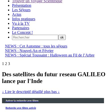
Trouver un Voyage Scientifique
Présentation
Les Séjours
Actus
Infos pratiques
Vu à la TV
Partenaires
Le Concept !
NEWS : Cet Automne : tous les séjours
NEWS : Nouvel-An et Février
NEWS : Spécial Toussaint : Halloween au Fil de l’Arbre
1
2
3
Des satellites du futur reseau GALILEO
lance par l'Inde
↓ Lire le descriptif détaillé plus bas ↓
Activer la recherche avec filtres
Recherche avec filtres activée