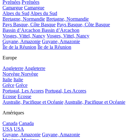
Pyrénées
Pyrénées
Camargue
Camargue
Alpes du Sud
Alpes du Sud
Bretagne, Normandie
Bretagne, Normandie
Pays Basque, Côte Basque
Pays Basque, Côte Basque
Bassin d’Arcachon
Bassin d’Arcachon
Vosges, Vittel, Nancy
Vosges, Vittel, Nancy
Guyane, Amazonie
Guyane, Amazonie
Île de la Réunion
Île de la Réunion
Europe
Angleterre
Angleterre
Norvège
Norvège
Italie
Italie
Grèce
Grèce
Portugal, Les Acores
Portugal, Les Acores
Ecosse
Ecosse
Australie, Pacifique et Océanie
Australie, Pacifique et Océanie
Amériques
Canada
Canada
USA
USA
Guyane, Amazonie
Guyane, Amazonie