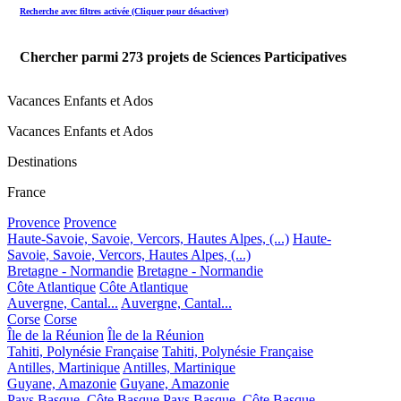
Recherche avec filtres activée (Cliquer pour désactiver)
Chercher parmi
273
projets de Sciences Participatives
Vacances Enfants et Ados
Vacances Enfants et Ados
Destinations
France
Provence
Provence
Haute-Savoie, Savoie, Vercors, Hautes Alpes, (...)
Haute-
Savoie, Savoie, Vercors, Hautes Alpes, (...)
Bretagne - Normandie
Bretagne - Normandie
Côte Atlantique
Côte Atlantique
Auvergne, Cantal...
Auvergne, Cantal...
Corse
Corse
Île de la Réunion
Île de la Réunion
Tahiti, Polynésie Française
Tahiti, Polynésie Française
Antilles, Martinique
Antilles, Martinique
Guyane, Amazonie
Guyane, Amazonie
Pays Basque, Côte Basque
Pays Basque, Côte Basque