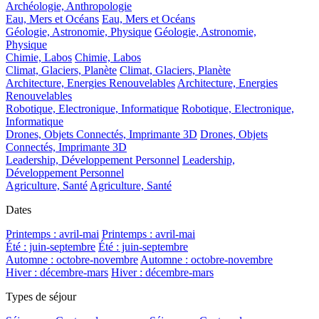
Archéologie, Anthropologie
Eau, Mers et Océans
Eau, Mers et Océans
Géologie, Astronomie, Physique
Géologie, Astronomie,
Physique
Chimie, Labos
Chimie, Labos
Climat, Glaciers, Planète
Climat, Glaciers, Planète
Architecture, Energies Renouvelables
Architecture, Energies
Renouvelables
Robotique, Electronique, Informatique
Robotique, Electronique,
Informatique
Drones, Objets Connectés, Imprimante 3D
Drones, Objets
Connectés, Imprimante 3D
Leadership, Développement Personnel
Leadership,
Développement Personnel
Agriculture, Santé
Agriculture, Santé
Dates
Printemps : avril-mai
Printemps : avril-mai
Été : juin-septembre
Été : juin-septembre
Automne : octobre-novembre
Automne : octobre-novembre
Hiver : décembre-mars
Hiver : décembre-mars
Types de séjour