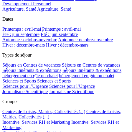
Développement Personnel
Agriculture, Santé
Agriculture, Santé
Dates
Printemps : avril-mai
Printemps : avril-mai
Été : juin-septembre
Été : juin-septembre
Automne : octobre-novembre
Automne : octobre-novembre
Hiver : décembre-mars
Hiver : décembre-mars
Types de séjour
Séjours en Centres de vacances
Séjours en Centres de vacances
Séjours itinérants & expéditions
Séjours itinérants & expéditions
hébergement en gîte ou chalet
hébergement en gîte ou chalet
Sciences et Sports
Sciences et Sports
Sciences pour l’Urgence
Sciences pour l’Urgence
Journalisme Scientifique
Journalisme Scientifique
Groupes
Centres de Loisirs, Mairies, Collectivités (...)
Centres de Loisirs,
Mairies, Collectivités (...)
Incentive, Services RH et Marketing
Incentive, Services RH et
Marketing