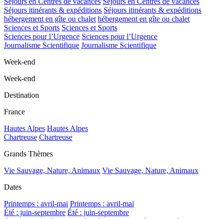
Séjours en Centres de vacances
Séjours en Centres de vacances
Séjours itinérants & expéditions
Séjours itinérants & expéditions
hébergement en gîte ou chalet
hébergement en gîte ou chalet
Sciences et Sports
Sciences et Sports
Sciences pour l’Urgence
Sciences pour l’Urgence
Journalisme Scientifique
Journalisme Scientifique
Week-end
Week-end
Destination
France
Hautes Alpes
Hautes Alpes
Chartreuse
Chartreuse
Grands Thèmes
Vie Sauvage, Nature, Animaux
Vie Sauvage, Nature, Animaux
Dates
Printemps : avril-mai
Printemps : avril-mai
Été : juin-septembre
Été : juin-septembre