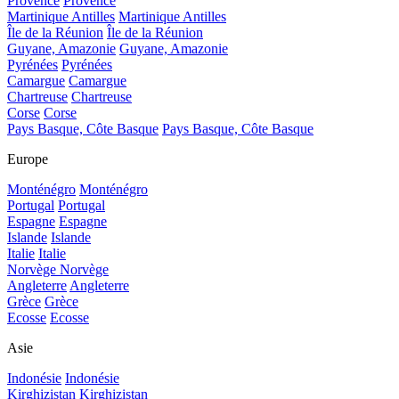
Provence
Provence
Martinique Antilles
Martinique Antilles
Île de la Réunion
Île de la Réunion
Guyane, Amazonie
Guyane, Amazonie
Pyrénées
Pyrénées
Camargue
Camargue
Chartreuse
Chartreuse
Corse
Corse
Pays Basque, Côte Basque
Pays Basque, Côte Basque
Europe
Monténégro
Monténégro
Portugal
Portugal
Espagne
Espagne
Islande
Islande
Italie
Italie
Norvège
Norvège
Angleterre
Angleterre
Grèce
Grèce
Ecosse
Ecosse
Asie
Indonésie
Indonésie
Kirghizistan
Kirghizistan