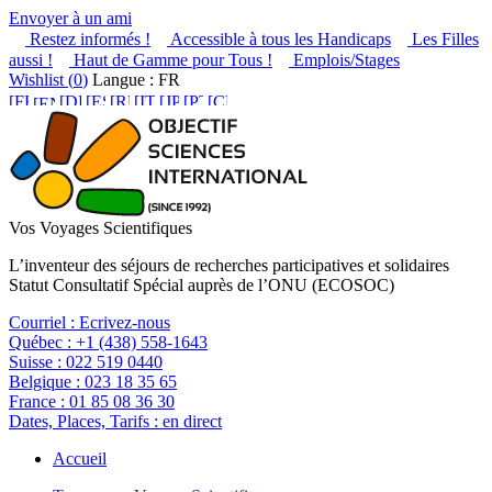
Envoyer à un ami
Restez informés !
Accessible à tous les Handicaps
Les Filles
aussi !
Haut de Gamme pour Tous !
Emplois/Stages
Wishlist (
0
)
Langue : FR
Vos Voyages Scientifiques
L’inventeur des séjours de recherches participatives et solidaires
Statut Consultatif Spécial auprès de l’ONU (ECOSOC)
Courriel :
Ecrivez-nous
Québec :
+1 (438) 558-1643
Suisse :
022 519 0440
Belgique :
023 18 35 65
France :
01 85 08 36 30
Dates, Places, Tarifs :
en direct
Accueil