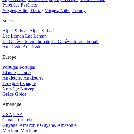
Pyrénées
Pyrénées
Vosges, Vittel, Nancy
Vosges, Vittel, Nancy
Suisse
Alpes Suisses
Alpes Suisses
Lac Léman
Lac Léman
La Genève Internationale
La Genève Internationale
Au Tessin
Au Tessin
Europe
Portugal
Portugal
Islande
Islande
Angleterre
Angleterre
Espagne
Espagne
Norvège
Norvège
Grèce
Grèce
Amérique
USA
USA
Canada
Canada
Guyane, Amazonie
Guyane, Amazonie
Mexique
Mexique