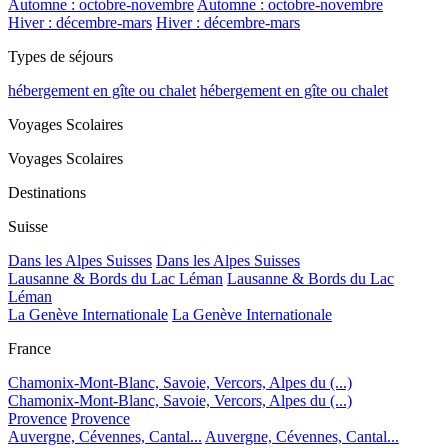
Automne : octobre-novembre
Automne : octobre-novembre
Hiver : décembre-mars
Hiver : décembre-mars
Types de séjours
hébergement en gîte ou chalet
hébergement en gîte ou chalet
Voyages Scolaires
Voyages Scolaires
Destinations
Suisse
Dans les Alpes Suisses
Dans les Alpes Suisses
Lausanne & Bords du Lac Léman
Lausanne & Bords du Lac
Léman
La Genève Internationale
La Genève Internationale
France
Chamonix-Mont-Blanc, Savoie, Vercors, Alpes du (...)
Chamonix-Mont-Blanc, Savoie, Vercors, Alpes du (...)
Provence
Provence
Auvergne, Cévennes, Cantal...
Auvergne, Cévennes, Cantal...