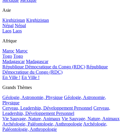
Mexique
Mexique
Asie
Kirghizistan
Kirghizistan
Népal
Népal
Laos
Laos
Afrique
Maroc
Maroc
Togo
Togo
Madagascar
Madagascar
République Démocratique du Congo (RDC)
République
Démocratique du Congo (RDC)
En Ville !
En Ville !
Grands Thèmes
Géologie, Astronomie, Physique
Géologie, Astronomie,
Physique
Cerveau, Leadership, Développement Personnel
Cerveau,
Leadership, Développement Personnel
Vie Sauvage, Nature, Animaux
Vie Sauvage, Nature, Animaux
Archéologie, Paléontologie, Anthropologie
Archéologie,
Paléontologie, Anthropologie