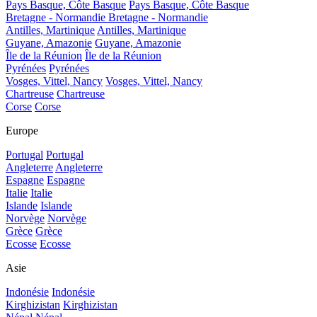
Pays Basque, Côte Basque
Pays Basque, Côte Basque
Bretagne - Normandie
Bretagne - Normandie
Antilles, Martinique
Antilles, Martinique
Guyane, Amazonie
Guyane, Amazonie
Île de la Réunion
Île de la Réunion
Pyrénées
Pyrénées
Vosges, Vittel, Nancy
Vosges, Vittel, Nancy
Chartreuse
Chartreuse
Corse
Corse
Europe
Portugal
Portugal
Angleterre
Angleterre
Espagne
Espagne
Italie
Italie
Islande
Islande
Norvège
Norvège
Grèce
Grèce
Ecosse
Ecosse
Asie
Indonésie
Indonésie
Kirghizistan
Kirghizistan