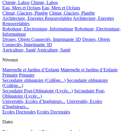
Chimie, Labos
Chimie, Labos
Eau, Mers et Océans
Eau, Mers et Océans
Climat, Glaciers, Planète
Climat, Glaciers, Planète
Architecture, Energies Renouvelables
Architecture, Energies
Renouvelables
Robotique, Electronique, Informatique
Robotique, Electronique,
Informatique
Drones, Objets Connectés, Imprimante 3D
Drones, Objets
Connectés, Imprimante 3D
Agriculture, Santé
Agriculture, Santé
Niveaux
Maternelle et Jardins d’Enfants
Maternelle et Jardins d’Enfants
Primaire
Primaire
Secondaire obligatoire (Collège...)
Secondaire obligatoire
(Collège...)
Secondaire Post-Obligatoire (Lycée...)
Secondaire Post-
Obligatoire (Lycée...)
Universités, Ecoles d’Ingénieurs...
Universités, Ecoles
d’Ingénieurs...
Ecoles Doctorales
Ecoles Doctorales
Dates