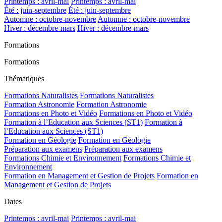
Printemps : avril-mai
Printemps : avril-mai
Été : juin-septembre
Été : juin-septembre
Automne : octobre-novembre
Automne : octobre-novembre
Hiver : décembre-mars
Hiver : décembre-mars
Formations
Formations
Thématiques
Formations Naturalistes
Formations Naturalistes
Formation Astronomie
Formation Astronomie
Formations en Photo et Vidéo
Formations en Photo et Vidéo
Formation à l’Education aux Sciences (ST1)
Formation à
l’Education aux Sciences (ST1)
Formation en Géologie
Formation en Géologie
Préparation aux examens
Préparation aux examens
Formations Chimie et Environnement
Formations Chimie et
Environnement
Formation en Management et Gestion de Projets
Formation en
Management et Gestion de Projets
Dates
Printemps : avril-mai
Printemps : avril-mai