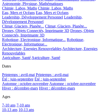
Astronomie, Physique, Mathématiques
Chimie, Labos, Maths
Chimie, Labos, Maths
Eau, Mers et Océans
Eau, Mers et Océans
Leadership, Développement Personnel
Leadership,
Développement Personnel
Climat, Glaciers, Planète...
Climat, Glaciers, Planète...
Drones, Objets Connectés, Imprimante 3D
Drones, Objets
Connectés, Imprimante 3D
Robotique, Electronique, Informatique...
Robotique,
Electronique, Informatique...
Architecture, Energies Renouvelables
Architecture, Energies
Renouvelables
Agriculture, Santé
Agriculture, Santé
Dates
Printemps : avril-mai
Printemps : avril-mai
Été : juin-septembre
Été : juin-septembre
Automne : octobre-novembre
Automne : octobre-novembre
Hiver : décembre-mars
Hiver : décembre-mars
Ages
7-10 ans
7-10 ans
10-13 ans
10-13 ans