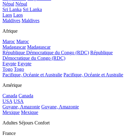
Népal
Népal
Sri Lanka
Sri Lanka
Laos
Laos
Maldives
Maldives
Afrique
Maroc
Maroc
Madagascar
Madagascar
République Démocratique du Congo (RDC)
République
Démocratique du Congo (RDC)
Egypte
Egypte
Togo
Togo
Pacifique, Océanie et Australie
Pacifique, Océanie et Australie
Amérique
Canada
Canada
USA
USA
Guyane, Amazonie
Guyane, Amazonie
Mexique
Mexique
Adultes Séjours Confort
France