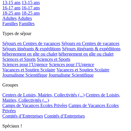
13-15 ans
13-15 ans
16-17 ans
16-17 ans
18-25 ans
18-25 ans
Adultes
Adultes
Familles
Familles
Types de séjour
Séjours en Centres de vacances
Séjours en Centres de vacances
Séjours itinérants & expéditions
Séjours itinérants & expéditions
hébergement en gîte ou chalet
hébergement en gîte ou chalet
Sciences et Sports
Sciences et Sports
Sciences pour l’Urgence
Sciences pour l’Urgence
Vacances et Soutien Scolaire
Vacances et Soutien Scolaire
Journalisme Scientifique
Journalisme Scientifique
Groupes
Centres de Loisirs, Mairies, Collectivités (...)
Centres de Loisirs,
Mairies, Collectivités (...)
Camps de Vacances Ecoles Privées
Camps de Vacances Ecoles
Privées
Comités d’Entreprises
Comités d’Entreprises
Spéciaux !