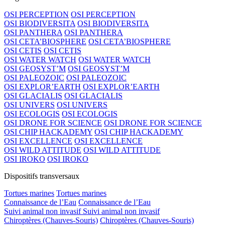
OSI PERCEPTION
OSI PERCEPTION
OSI BIODIVERSITA
OSI BIODIVERSITA
OSI PANTHERA
OSI PANTHERA
OSI CETA’BIOSPHERE
OSI CETA’BIOSPHERE
OSI CETIS
OSI CETIS
OSI WATER WATCH
OSI WATER WATCH
OSI GEOSYST’M
OSI GEOSYST’M
OSI PALEOZOIC
OSI PALEOZOIC
OSI EXPLOR’EARTH
OSI EXPLOR’EARTH
OSI GLACIALIS
OSI GLACIALIS
OSI UNIVERS
OSI UNIVERS
OSI ECOLOGIS
OSI ECOLOGIS
OSI DRONE FOR SCIENCE
OSI DRONE FOR SCIENCE
OSI CHIP HACKADEMY
OSI CHIP HACKADEMY
OSI EXCELLENCE
OSI EXCELLENCE
OSI WILD ATTITUDE
OSI WILD ATTITUDE
OSI IROKO
OSI IROKO
Dispositifs transversaux
Tortues marines
Tortues marines
Connaissance de l’Eau
Connaissance de l’Eau
Suivi animal non invasif
Suivi animal non invasif
Chiroptères (Chauves-Souris)
Chiroptères (Chauves-Souris)