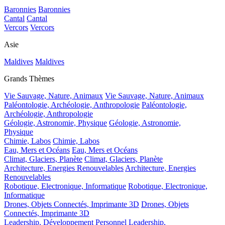
Baronnies
Baronnies
Cantal
Cantal
Vercors
Vercors
Asie
Maldives
Maldives
Grands Thèmes
Vie Sauvage, Nature, Animaux
Vie Sauvage, Nature, Animaux
Paléontologie, Archéologie, Anthropologie
Paléontologie,
Archéologie, Anthropologie
Géologie, Astronomie, Physique
Géologie, Astronomie,
Physique
Chimie, Labos
Chimie, Labos
Eau, Mers et Océans
Eau, Mers et Océans
Climat, Glaciers, Planète
Climat, Glaciers, Planète
Architecture, Energies Renouvelables
Architecture, Energies
Renouvelables
Robotique, Electronique, Informatique
Robotique, Electronique,
Informatique
Drones, Objets Connectés, Imprimante 3D
Drones, Objets
Connectés, Imprimante 3D
Leadership, Développement Personnel
Leadership,