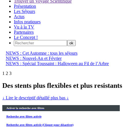
Trouver un Voyage Scientifique
Présentation
Les Séjours
Actus
Infos pratiques
Vu à la TV
Partenaires
Le Concept !
NEWS : Cet Automne : tous les séjours
NEWS : Nouvel-An et Février
NEWS : Spécial Toussaint : Halloween au Fil de l’Arbre
1
2
3
Des stents plus flexibles et plus resistants
↓ Lire le descriptif détaillé plus bas ↓
Activer la recherche avec filtres
Recherche avec filtres activée
Recherche avec filtres activée (Cliquer pour désactiver)