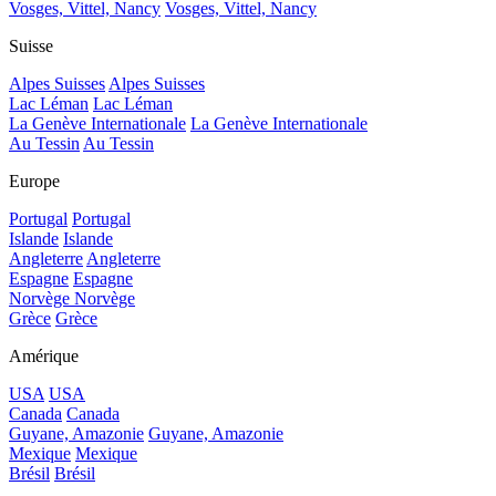
Vosges, Vittel, Nancy
Vosges, Vittel, Nancy
Suisse
Alpes Suisses
Alpes Suisses
Lac Léman
Lac Léman
La Genève Internationale
La Genève Internationale
Au Tessin
Au Tessin
Europe
Portugal
Portugal
Islande
Islande
Angleterre
Angleterre
Espagne
Espagne
Norvège
Norvège
Grèce
Grèce
Amérique
USA
USA
Canada
Canada
Guyane, Amazonie
Guyane, Amazonie
Mexique
Mexique
Brésil
Brésil