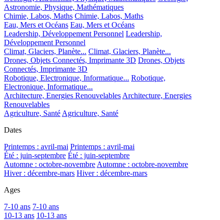
Astronomie, Physique, Mathématiques
Chimie, Labos, Maths
Chimie, Labos, Maths
Eau, Mers et Océans
Eau, Mers et Océans
Leadership, Développement Personnel
Leadership,
Développement Personnel
Climat, Glaciers, Planète...
Climat, Glaciers, Planète...
Drones, Objets Connectés, Imprimante 3D
Drones, Objets
Connectés, Imprimante 3D
Robotique, Electronique, Informatique...
Robotique,
Electronique, Informatique...
Architecture, Energies Renouvelables
Architecture, Energies
Renouvelables
Agriculture, Santé
Agriculture, Santé
Dates
Printemps : avril-mai
Printemps : avril-mai
Été : juin-septembre
Été : juin-septembre
Automne : octobre-novembre
Automne : octobre-novembre
Hiver : décembre-mars
Hiver : décembre-mars
Ages
7-10 ans
7-10 ans
10-13 ans
10-13 ans