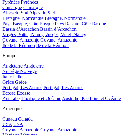
Pyrénées
Pyrénées
Camargue
Camargue
Alpes du Sud
Alpes du Sud
Bretagne, Normandie
Bretagne, Normandie
Pays Basque, Côte Basque
Pays Basque, Côte Basque
Bassin d’Arcachon
Bassin d’Arcachon
Vosges, Vittel, Nancy
Vosges, Vittel, Nancy
Guyane, Amazonie
Guyane, Amazonie
Île de la Réunion
Île de la Réunion
Europe
Angleterre
Angleterre
Norvège
Norvège
Italie
Italie
Grèce
Grèce
Portugal, Les Acores
Portugal, Les Acores
Ecosse
Ecosse
Australie, Pacifique et Océanie
Australie, Pacifique et Océanie
Amériques
Canada
Canada
USA
USA
Guyane, Amazonie
Guyane, Amazonie