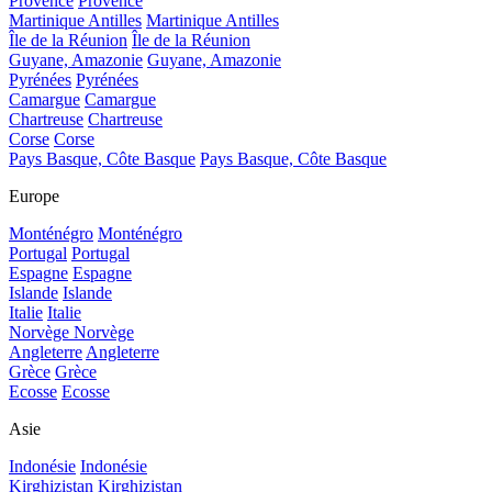
Provence
Provence
Martinique Antilles
Martinique Antilles
Île de la Réunion
Île de la Réunion
Guyane, Amazonie
Guyane, Amazonie
Pyrénées
Pyrénées
Camargue
Camargue
Chartreuse
Chartreuse
Corse
Corse
Pays Basque, Côte Basque
Pays Basque, Côte Basque
Europe
Monténégro
Monténégro
Portugal
Portugal
Espagne
Espagne
Islande
Islande
Italie
Italie
Norvège
Norvège
Angleterre
Angleterre
Grèce
Grèce
Ecosse
Ecosse
Asie
Indonésie
Indonésie
Kirghizistan
Kirghizistan