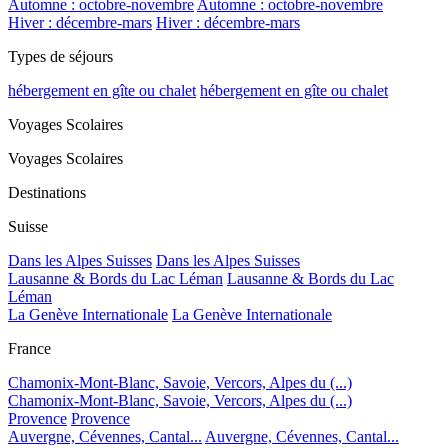
Automne : octobre-novembre
Automne : octobre-novembre
Hiver : décembre-mars
Hiver : décembre-mars
Types de séjours
hébergement en gîte ou chalet
hébergement en gîte ou chalet
Voyages Scolaires
Voyages Scolaires
Destinations
Suisse
Dans les Alpes Suisses
Dans les Alpes Suisses
Lausanne & Bords du Lac Léman
Lausanne & Bords du Lac
Léman
La Genève Internationale
La Genève Internationale
France
Chamonix-Mont-Blanc, Savoie, Vercors, Alpes du (...)
Chamonix-Mont-Blanc, Savoie, Vercors, Alpes du (...)
Provence
Provence
Auvergne, Cévennes, Cantal...
Auvergne, Cévennes, Cantal...