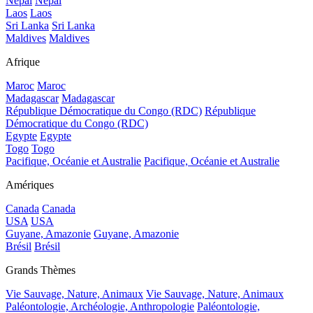
Népal
Népal
Laos
Laos
Sri Lanka
Sri Lanka
Maldives
Maldives
Afrique
Maroc
Maroc
Madagascar
Madagascar
République Démocratique du Congo (RDC)
République
Démocratique du Congo (RDC)
Egypte
Egypte
Togo
Togo
Pacifique, Océanie et Australie
Pacifique, Océanie et Australie
Amériques
Canada
Canada
USA
USA
Guyane, Amazonie
Guyane, Amazonie
Brésil
Brésil
Grands Thèmes
Vie Sauvage, Nature, Animaux
Vie Sauvage, Nature, Animaux
Paléontologie, Archéologie, Anthropologie
Paléontologie,