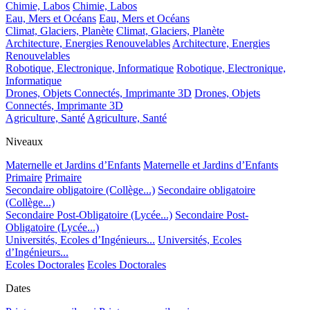
Chimie, Labos
Chimie, Labos
Eau, Mers et Océans
Eau, Mers et Océans
Climat, Glaciers, Planète
Climat, Glaciers, Planète
Architecture, Energies Renouvelables
Architecture, Energies
Renouvelables
Robotique, Electronique, Informatique
Robotique, Electronique,
Informatique
Drones, Objets Connectés, Imprimante 3D
Drones, Objets
Connectés, Imprimante 3D
Agriculture, Santé
Agriculture, Santé
Niveaux
Maternelle et Jardins d’Enfants
Maternelle et Jardins d’Enfants
Primaire
Primaire
Secondaire obligatoire (Collège...)
Secondaire obligatoire
(Collège...)
Secondaire Post-Obligatoire (Lycée...)
Secondaire Post-
Obligatoire (Lycée...)
Universités, Ecoles d’Ingénieurs...
Universités, Ecoles
d’Ingénieurs...
Ecoles Doctorales
Ecoles Doctorales
Dates