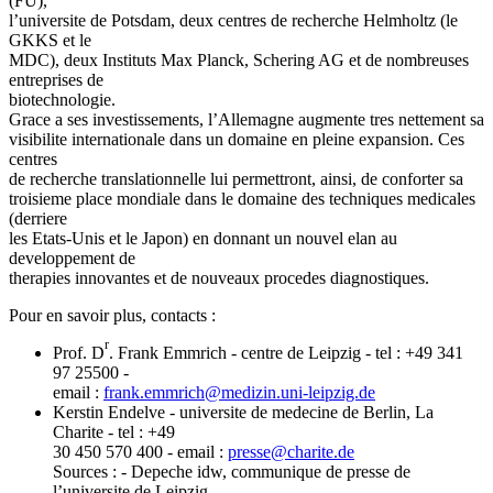
(FU),
l’universite de Potsdam, deux centres de recherche Helmholtz (le
GKKS et le
MDC), deux Instituts Max Planck, Schering AG et de nombreuses
entreprises de
biotechnologie.
Grace a ses investissements, l’Allemagne augmente tres nettement sa
visibilite internationale dans un domaine en pleine expansion. Ces
centres
de recherche translationnelle lui permettront, ainsi, de conforter sa
troisieme place mondiale dans le domaine des techniques medicales
(derriere
les Etats-Unis et le Japon) en donnant un nouvel elan au
developpement de
therapies innovantes et de nouveaux procedes diagnostiques.
Pour en savoir plus, contacts :
r
Prof. D
. Frank Emmrich - centre de Leipzig - tel : +49 341
97 25500 -
email :
frank.emmrich
@
medizin.uni-leipzig.de
Kerstin Endelve - universite de medecine de Berlin, La
Charite - tel : +49
30 450 570 400 - email :
presse
@
charite.de
Sources : - Depeche idw, communique de presse de
l’universite de Leipzig -