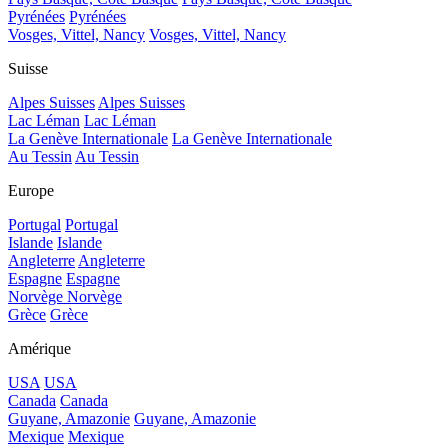
Pyrénées
Pyrénées
Vosges, Vittel, Nancy
Vosges, Vittel, Nancy
Suisse
Alpes Suisses
Alpes Suisses
Lac Léman
Lac Léman
La Genève Internationale
La Genève Internationale
Au Tessin
Au Tessin
Europe
Portugal
Portugal
Islande
Islande
Angleterre
Angleterre
Espagne
Espagne
Norvège
Norvège
Grèce
Grèce
Amérique
USA
USA
Canada
Canada
Guyane, Amazonie
Guyane, Amazonie
Mexique
Mexique