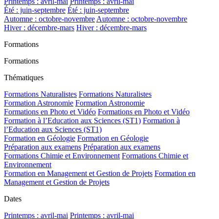
Printemps : avril-mai
Printemps : avril-mai
Été : juin-septembre
Été : juin-septembre
Automne : octobre-novembre
Automne : octobre-novembre
Hiver : décembre-mars
Hiver : décembre-mars
Formations
Formations
Thématiques
Formations Naturalistes
Formations Naturalistes
Formation Astronomie
Formation Astronomie
Formations en Photo et Vidéo
Formations en Photo et Vidéo
Formation à l’Education aux Sciences (ST1)
Formation à
l’Education aux Sciences (ST1)
Formation en Géologie
Formation en Géologie
Préparation aux examens
Préparation aux examens
Formations Chimie et Environnement
Formations Chimie et
Environnement
Formation en Management et Gestion de Projets
Formation en
Management et Gestion de Projets
Dates
Printemps : avril-mai
Printemps : avril-mai