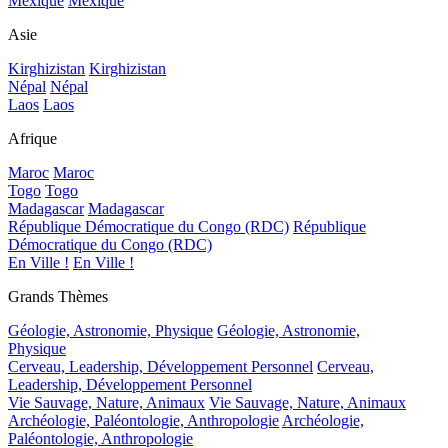
Mexique
Mexique
Asie
Kirghizistan
Kirghizistan
Népal
Népal
Laos
Laos
Afrique
Maroc
Maroc
Togo
Togo
Madagascar
Madagascar
République Démocratique du Congo (RDC)
République
Démocratique du Congo (RDC)
En Ville !
En Ville !
Grands Thèmes
Géologie, Astronomie, Physique
Géologie, Astronomie,
Physique
Cerveau, Leadership, Développement Personnel
Cerveau,
Leadership, Développement Personnel
Vie Sauvage, Nature, Animaux
Vie Sauvage, Nature, Animaux
Archéologie, Paléontologie, Anthropologie
Archéologie,
Paléontologie, Anthropologie