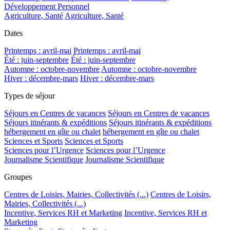
Développement Personnel
Agriculture, Santé
Agriculture, Santé
Dates
Printemps : avril-mai
Printemps : avril-mai
Été : juin-septembre
Été : juin-septembre
Automne : octobre-novembre
Automne : octobre-novembre
Hiver : décembre-mars
Hiver : décembre-mars
Types de séjour
Séjours en Centres de vacances
Séjours en Centres de vacances
Séjours itinérants & expéditions
Séjours itinérants & expéditions
hébergement en gîte ou chalet
hébergement en gîte ou chalet
Sciences et Sports
Sciences et Sports
Sciences pour l’Urgence
Sciences pour l’Urgence
Journalisme Scientifique
Journalisme Scientifique
Groupes
Centres de Loisirs, Mairies, Collectivités (...)
Centres de Loisirs,
Mairies, Collectivités (...)
Incentive, Services RH et Marketing
Incentive, Services RH et
Marketing