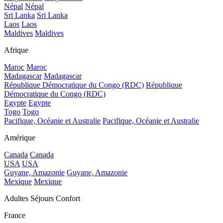
Népal
Népal
Sri Lanka
Sri Lanka
Laos
Laos
Maldives
Maldives
Afrique
Maroc
Maroc
Madagascar
Madagascar
République Démocratique du Congo (RDC)
République
Démocratique du Congo (RDC)
Egypte
Egypte
Togo
Togo
Pacifique, Océanie et Australie
Pacifique, Océanie et Australie
Amérique
Canada
Canada
USA
USA
Guyane, Amazonie
Guyane, Amazonie
Mexique
Mexique
Adultes Séjours Confort
France