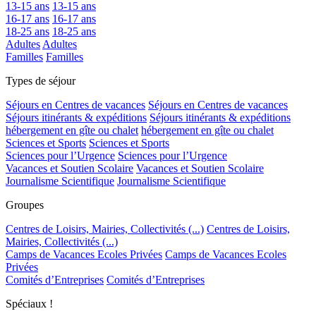
13-15 ans
13-15 ans
16-17 ans
16-17 ans
18-25 ans
18-25 ans
Adultes
Adultes
Familles
Familles
Types de séjour
Séjours en Centres de vacances
Séjours en Centres de vacances
Séjours itinérants & expéditions
Séjours itinérants & expéditions
hébergement en gîte ou chalet
hébergement en gîte ou chalet
Sciences et Sports
Sciences et Sports
Sciences pour l’Urgence
Sciences pour l’Urgence
Vacances et Soutien Scolaire
Vacances et Soutien Scolaire
Journalisme Scientifique
Journalisme Scientifique
Groupes
Centres de Loisirs, Mairies, Collectivités (...)
Centres de Loisirs,
Mairies, Collectivités (...)
Camps de Vacances Ecoles Privées
Camps de Vacances Ecoles
Privées
Comités d’Entreprises
Comités d’Entreprises
Spéciaux !