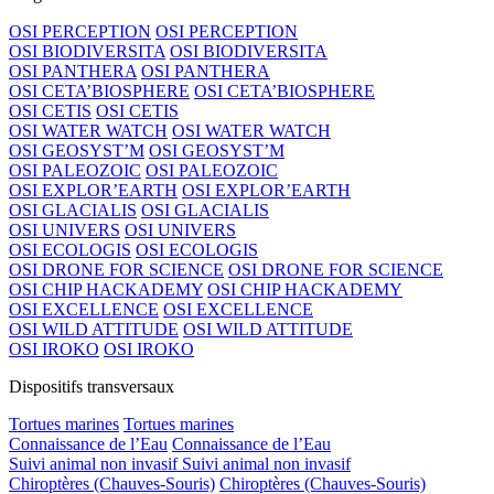
OSI PERCEPTION
OSI PERCEPTION
OSI BIODIVERSITA
OSI BIODIVERSITA
OSI PANTHERA
OSI PANTHERA
OSI CETA’BIOSPHERE
OSI CETA’BIOSPHERE
OSI CETIS
OSI CETIS
OSI WATER WATCH
OSI WATER WATCH
OSI GEOSYST’M
OSI GEOSYST’M
OSI PALEOZOIC
OSI PALEOZOIC
OSI EXPLOR’EARTH
OSI EXPLOR’EARTH
OSI GLACIALIS
OSI GLACIALIS
OSI UNIVERS
OSI UNIVERS
OSI ECOLOGIS
OSI ECOLOGIS
OSI DRONE FOR SCIENCE
OSI DRONE FOR SCIENCE
OSI CHIP HACKADEMY
OSI CHIP HACKADEMY
OSI EXCELLENCE
OSI EXCELLENCE
OSI WILD ATTITUDE
OSI WILD ATTITUDE
OSI IROKO
OSI IROKO
Dispositifs transversaux
Tortues marines
Tortues marines
Connaissance de l’Eau
Connaissance de l’Eau
Suivi animal non invasif
Suivi animal non invasif
Chiroptères (Chauves-Souris)
Chiroptères (Chauves-Souris)