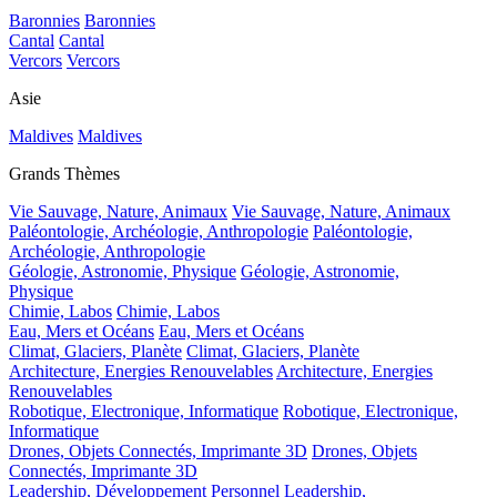
Baronnies
Baronnies
Cantal
Cantal
Vercors
Vercors
Asie
Maldives
Maldives
Grands Thèmes
Vie Sauvage, Nature, Animaux
Vie Sauvage, Nature, Animaux
Paléontologie, Archéologie, Anthropologie
Paléontologie,
Archéologie, Anthropologie
Géologie, Astronomie, Physique
Géologie, Astronomie,
Physique
Chimie, Labos
Chimie, Labos
Eau, Mers et Océans
Eau, Mers et Océans
Climat, Glaciers, Planète
Climat, Glaciers, Planète
Architecture, Energies Renouvelables
Architecture, Energies
Renouvelables
Robotique, Electronique, Informatique
Robotique, Electronique,
Informatique
Drones, Objets Connectés, Imprimante 3D
Drones, Objets
Connectés, Imprimante 3D
Leadership, Développement Personnel
Leadership,