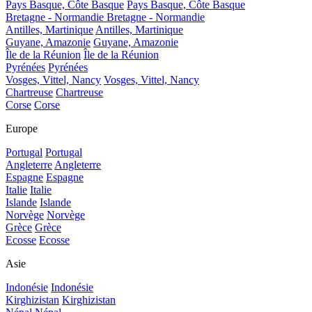
Pays Basque, Côte Basque
Pays Basque, Côte Basque
Bretagne - Normandie
Bretagne - Normandie
Antilles, Martinique
Antilles, Martinique
Guyane, Amazonie
Guyane, Amazonie
Île de la Réunion
Île de la Réunion
Pyrénées
Pyrénées
Vosges, Vittel, Nancy
Vosges, Vittel, Nancy
Chartreuse
Chartreuse
Corse
Corse
Europe
Portugal
Portugal
Angleterre
Angleterre
Espagne
Espagne
Italie
Italie
Islande
Islande
Norvège
Norvège
Grèce
Grèce
Ecosse
Ecosse
Asie
Indonésie
Indonésie
Kirghizistan
Kirghizistan