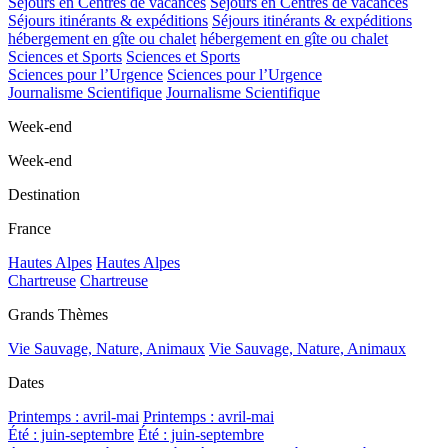
Séjours en Centres de vacances
Séjours en Centres de vacances
Séjours itinérants & expéditions
Séjours itinérants & expéditions
hébergement en gîte ou chalet
hébergement en gîte ou chalet
Sciences et Sports
Sciences et Sports
Sciences pour l’Urgence
Sciences pour l’Urgence
Journalisme Scientifique
Journalisme Scientifique
Week-end
Week-end
Destination
France
Hautes Alpes
Hautes Alpes
Chartreuse
Chartreuse
Grands Thèmes
Vie Sauvage, Nature, Animaux
Vie Sauvage, Nature, Animaux
Dates
Printemps : avril-mai
Printemps : avril-mai
Été : juin-septembre
Été : juin-septembre