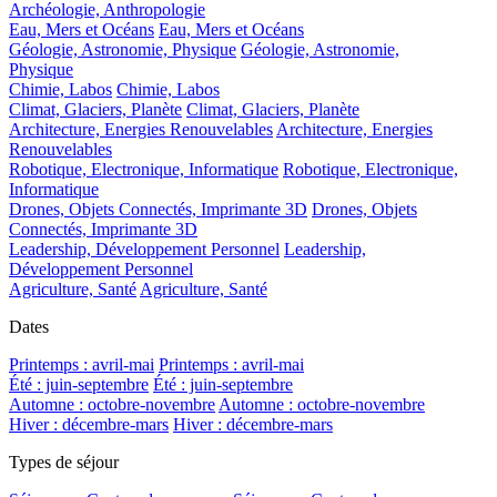
Archéologie, Anthropologie
Eau, Mers et Océans
Eau, Mers et Océans
Géologie, Astronomie, Physique
Géologie, Astronomie,
Physique
Chimie, Labos
Chimie, Labos
Climat, Glaciers, Planète
Climat, Glaciers, Planète
Architecture, Energies Renouvelables
Architecture, Energies
Renouvelables
Robotique, Electronique, Informatique
Robotique, Electronique,
Informatique
Drones, Objets Connectés, Imprimante 3D
Drones, Objets
Connectés, Imprimante 3D
Leadership, Développement Personnel
Leadership,
Développement Personnel
Agriculture, Santé
Agriculture, Santé
Dates
Printemps : avril-mai
Printemps : avril-mai
Été : juin-septembre
Été : juin-septembre
Automne : octobre-novembre
Automne : octobre-novembre
Hiver : décembre-mars
Hiver : décembre-mars
Types de séjour