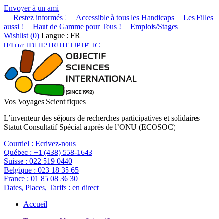
Envoyer à un ami
Restez informés !
Accessible à tous les Handicaps
Les Filles
aussi !
Haut de Gamme pour Tous !
Emplois/Stages
Wishlist (
0
)
Langue : FR
Vos Voyages Scientifiques
L’inventeur des séjours de recherches participatives et solidaires
Statut Consultatif Spécial auprès de l’ONU (ECOSOC)
Courriel :
Ecrivez-nous
Québec :
+1 (438) 558-1643
Suisse :
022 519 0440
Belgique :
023 18 35 65
France :
01 85 08 36 30
Dates, Places, Tarifs :
en direct
Accueil