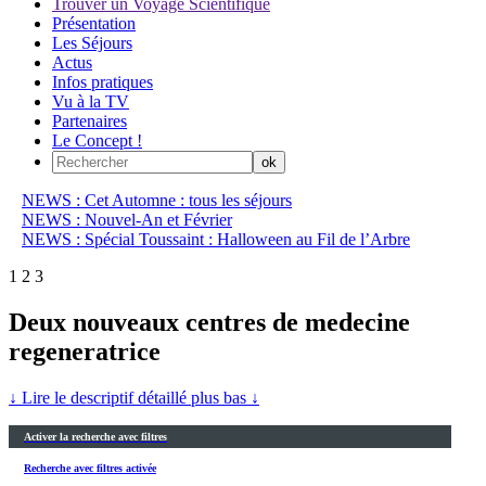
Trouver un Voyage Scientifique
Présentation
Les Séjours
Actus
Infos pratiques
Vu à la TV
Partenaires
Le Concept !
NEWS : Cet Automne : tous les séjours
NEWS : Nouvel-An et Février
NEWS : Spécial Toussaint : Halloween au Fil de l’Arbre
1
2
3
Deux nouveaux centres de medecine
regeneratrice
↓ Lire le descriptif détaillé plus bas ↓
Activer la recherche avec filtres
Recherche avec filtres activée