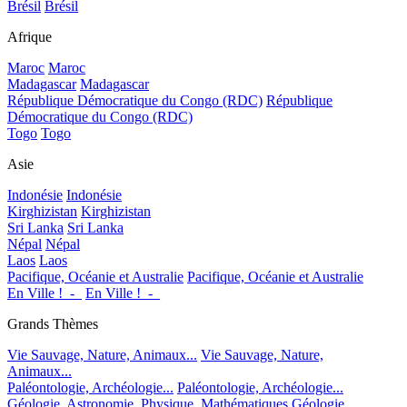
Brésil
Brésil
Afrique
Maroc
Maroc
Madagascar
Madagascar
République Démocratique du Congo (RDC)
République
Démocratique du Congo (RDC)
Togo
Togo
Asie
Indonésie
Indonésie
Kirghizistan
Kirghizistan
Sri Lanka
Sri Lanka
Népal
Népal
Laos
Laos
Pacifique, Océanie et Australie
Pacifique, Océanie et Australie
En Ville !_-_
En Ville !_-_
Grands Thèmes
Vie Sauvage, Nature, Animaux...
Vie Sauvage, Nature,
Animaux...
Paléontologie, Archéologie...
Paléontologie, Archéologie...
Géologie, Astronomie, Physique, Mathématiques
Géologie,