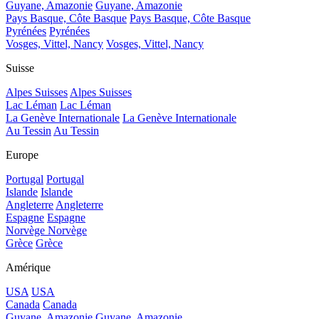
Guyane, Amazonie
Guyane, Amazonie
Pays Basque, Côte Basque
Pays Basque, Côte Basque
Pyrénées
Pyrénées
Vosges, Vittel, Nancy
Vosges, Vittel, Nancy
Suisse
Alpes Suisses
Alpes Suisses
Lac Léman
Lac Léman
La Genève Internationale
La Genève Internationale
Au Tessin
Au Tessin
Europe
Portugal
Portugal
Islande
Islande
Angleterre
Angleterre
Espagne
Espagne
Norvège
Norvège
Grèce
Grèce
Amérique
USA
USA
Canada
Canada
Guyane, Amazonie
Guyane, Amazonie