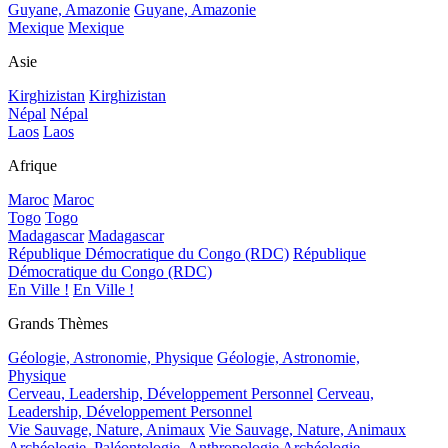
Guyane, Amazonie
Guyane, Amazonie
Mexique
Mexique
Asie
Kirghizistan
Kirghizistan
Népal
Népal
Laos
Laos
Afrique
Maroc
Maroc
Togo
Togo
Madagascar
Madagascar
République Démocratique du Congo (RDC)
République
Démocratique du Congo (RDC)
En Ville !
En Ville !
Grands Thèmes
Géologie, Astronomie, Physique
Géologie, Astronomie,
Physique
Cerveau, Leadership, Développement Personnel
Cerveau,
Leadership, Développement Personnel
Vie Sauvage, Nature, Animaux
Vie Sauvage, Nature, Animaux
Archéologie, Paléontologie, Anthropologie
Archéologie,