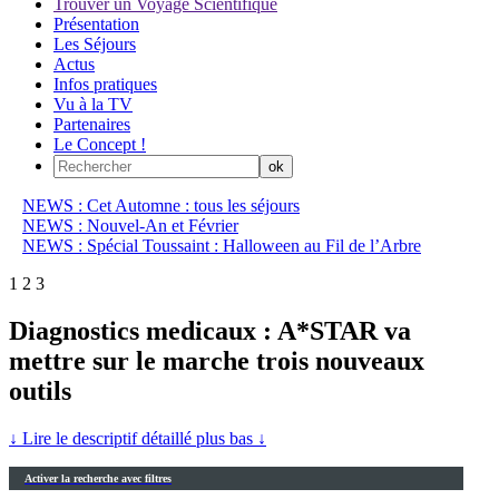
Trouver un Voyage Scientifique
Présentation
Les Séjours
Actus
Infos pratiques
Vu à la TV
Partenaires
Le Concept !
NEWS : Cet Automne : tous les séjours
NEWS : Nouvel-An et Février
NEWS : Spécial Toussaint : Halloween au Fil de l’Arbre
1
2
3
Diagnostics medicaux : A*STAR va
mettre sur le marche trois nouveaux
outils
↓ Lire le descriptif détaillé plus bas ↓
Activer la recherche avec filtres