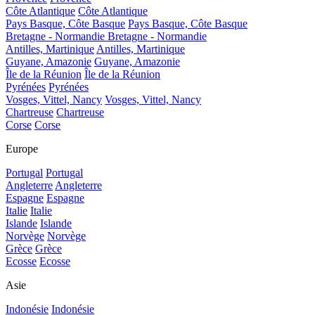
Côte Atlantique
Côte Atlantique
Pays Basque, Côte Basque
Pays Basque, Côte Basque
Bretagne - Normandie
Bretagne - Normandie
Antilles, Martinique
Antilles, Martinique
Guyane, Amazonie
Guyane, Amazonie
Île de la Réunion
Île de la Réunion
Pyrénées
Pyrénées
Vosges, Vittel, Nancy
Vosges, Vittel, Nancy
Chartreuse
Chartreuse
Corse
Corse
Europe
Portugal
Portugal
Angleterre
Angleterre
Espagne
Espagne
Italie
Italie
Islande
Islande
Norvège
Norvège
Grèce
Grèce
Ecosse
Ecosse
Asie
Indonésie
Indonésie