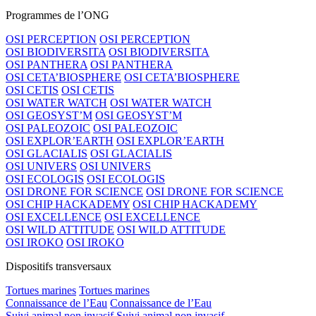
Programmes de l’ONG
OSI PERCEPTION
OSI PERCEPTION
OSI BIODIVERSITA
OSI BIODIVERSITA
OSI PANTHERA
OSI PANTHERA
OSI CETA’BIOSPHERE
OSI CETA’BIOSPHERE
OSI CETIS
OSI CETIS
OSI WATER WATCH
OSI WATER WATCH
OSI GEOSYST’M
OSI GEOSYST’M
OSI PALEOZOIC
OSI PALEOZOIC
OSI EXPLOR’EARTH
OSI EXPLOR’EARTH
OSI GLACIALIS
OSI GLACIALIS
OSI UNIVERS
OSI UNIVERS
OSI ECOLOGIS
OSI ECOLOGIS
OSI DRONE FOR SCIENCE
OSI DRONE FOR SCIENCE
OSI CHIP HACKADEMY
OSI CHIP HACKADEMY
OSI EXCELLENCE
OSI EXCELLENCE
OSI WILD ATTITUDE
OSI WILD ATTITUDE
OSI IROKO
OSI IROKO
Dispositifs transversaux
Tortues marines
Tortues marines
Connaissance de l’Eau
Connaissance de l’Eau
Suivi animal non invasif
Suivi animal non invasif