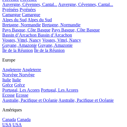
Auvergne, Cévennes, Cantal...
Auvergne, Cévennes, Cantal...
Pyrénées
Pyrénées
Camargue
Camargue
Alpes du Sud
Alpes du Sud
Bretagne, Normandie
Bretagne, Normandie
Pays Basque, Côte Basque
Pays Basque, Côte Basque
Bassin d’Arcachon
Bassin d’Arcachon
Vosges, Vittel, Nancy
Vosges, Vittel, Nancy
Guyane, Amazonie
Guyane, Amazonie
Île de la Réunion
Île de la Réunion
Europe
Angleterre
Angleterre
Norvège
Norvège
Italie
Italie
Grèce
Grèce
Portugal, Les Acores
Portugal, Les Acores
Ecosse
Ecosse
Australie, Pacifique et Océanie
Australie, Pacifique et Océanie
Amériques
Canada
Canada
USA
USA