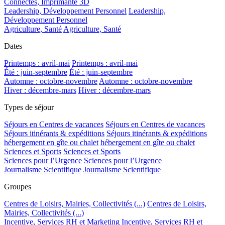
Connectés, Imprimante 3D
Leadership, Développement Personnel
Leadership,
Développement Personnel
Agriculture, Santé
Agriculture, Santé
Dates
Printemps : avril-mai
Printemps : avril-mai
Été : juin-septembre
Été : juin-septembre
Automne : octobre-novembre
Automne : octobre-novembre
Hiver : décembre-mars
Hiver : décembre-mars
Types de séjour
Séjours en Centres de vacances
Séjours en Centres de vacances
Séjours itinérants & expéditions
Séjours itinérants & expéditions
hébergement en gîte ou chalet
hébergement en gîte ou chalet
Sciences et Sports
Sciences et Sports
Sciences pour l’Urgence
Sciences pour l’Urgence
Journalisme Scientifique
Journalisme Scientifique
Groupes
Centres de Loisirs, Mairies, Collectivités (...)
Centres de Loisirs,
Mairies, Collectivités (...)
Incentive, Services RH et Marketing
Incentive, Services RH et