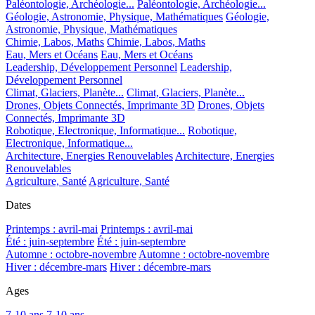
Paléontologie, Archéologie...
Paléontologie, Archéologie...
Géologie, Astronomie, Physique, Mathématiques
Géologie,
Astronomie, Physique, Mathématiques
Chimie, Labos, Maths
Chimie, Labos, Maths
Eau, Mers et Océans
Eau, Mers et Océans
Leadership, Développement Personnel
Leadership,
Développement Personnel
Climat, Glaciers, Planète...
Climat, Glaciers, Planète...
Drones, Objets Connectés, Imprimante 3D
Drones, Objets
Connectés, Imprimante 3D
Robotique, Electronique, Informatique...
Robotique,
Electronique, Informatique...
Architecture, Energies Renouvelables
Architecture, Energies
Renouvelables
Agriculture, Santé
Agriculture, Santé
Dates
Printemps : avril-mai
Printemps : avril-mai
Été : juin-septembre
Été : juin-septembre
Automne : octobre-novembre
Automne : octobre-novembre
Hiver : décembre-mars
Hiver : décembre-mars
Ages
7-10 ans
7-10 ans