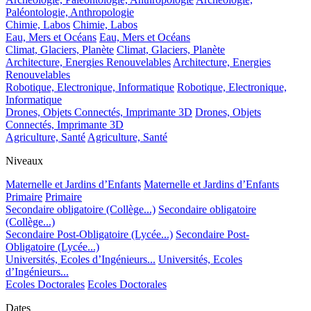
Paléontologie, Anthropologie
Chimie, Labos
Chimie, Labos
Eau, Mers et Océans
Eau, Mers et Océans
Climat, Glaciers, Planète
Climat, Glaciers, Planète
Architecture, Energies Renouvelables
Architecture, Energies
Renouvelables
Robotique, Electronique, Informatique
Robotique, Electronique,
Informatique
Drones, Objets Connectés, Imprimante 3D
Drones, Objets
Connectés, Imprimante 3D
Agriculture, Santé
Agriculture, Santé
Niveaux
Maternelle et Jardins d’Enfants
Maternelle et Jardins d’Enfants
Primaire
Primaire
Secondaire obligatoire (Collège...)
Secondaire obligatoire
(Collège...)
Secondaire Post-Obligatoire (Lycée...)
Secondaire Post-
Obligatoire (Lycée...)
Universités, Ecoles d’Ingénieurs...
Universités, Ecoles
d’Ingénieurs...
Ecoles Doctorales
Ecoles Doctorales
Dates