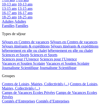
10-13 ans
10-13 ans
13-15 ans
13-15 ans
16-17 ans
16-17 ans
18-25 ans
18-25 ans
Adultes
Adultes
Familles
Familles
Types de séjour
Séjours en Centres de vacances
Séjours en Centres de vacances
Séjours itinérants & expéditions
Séjours itinérants & expéditions
hébergement en gîte ou chalet
hébergement en gîte ou chalet
Sciences et Sports
Sciences et Sports
Sciences pour l’Urgence
Sciences pour l’Urgence
Vacances et Soutien Scolaire
Vacances et Soutien Scolaire
Journalisme Scientifique
Journalisme Scientifique
Groupes
Centres de Loisirs, Mairies, Collectivités (...)
Centres de Loisirs,
Mairies, Collectivités (...)
Camps de Vacances Ecoles Privées
Camps de Vacances Ecoles
Privées
Comités d’Entreprises
Comités d’Entreprises