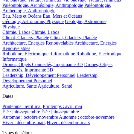
Paléontologie, Archéologie, Anthropologie
Paléontologie,
Archéologie, Anthropologie
Eau, Mers et Océans
Eau, Mers et Océans
Géologie, Astronomie, Physique
Géologie, Astronomie,
Physique
Chimie, Labos
Chimie, Labos
Climat, Glaciers, Planète
Climat, Glaciers, Planète
Architecture, Energies Renouvelables
Architecture, Energies
Renouvelables
Robotique, Electronique, Informatique
Robotique, Electronique,
Informatique
Drones, Objets Connectés, Imprimante 3D
Drones, Objets
Connectés, Imprimante 3D
Leadership, Développement Personnel
Leadership,
Développement Personnel
Agriculture, Santé
Agriculture, Santé
Dates
Printemps : avril-mai
Printemps : avril-mai
Été : juin-septembre
Été : juin-septembre
Automne : octobre-novembre
Automne : octobre-novembre
Hiver : décembre-mars
Hiver : décembre-mars
Types de séjour