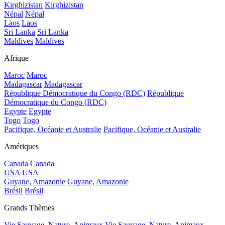
Kirghizistan
Kirghizistan
Népal
Népal
Laos
Laos
Sri Lanka
Sri Lanka
Maldives
Maldives
Afrique
Maroc
Maroc
Madagascar
Madagascar
République Démocratique du Congo (RDC)
République
Démocratique du Congo (RDC)
Egypte
Egypte
Togo
Togo
Pacifique, Océanie et Australie
Pacifique, Océanie et Australie
Amériques
Canada
Canada
USA
USA
Guyane, Amazonie
Guyane, Amazonie
Brésil
Brésil
Grands Thèmes
Vie Sauvage, Nature, Animaux
Vie Sauvage, Nature, Animaux