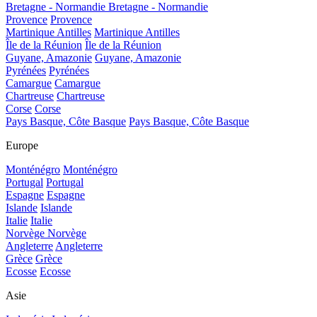
Bretagne - Normandie
Bretagne - Normandie
Provence
Provence
Martinique Antilles
Martinique Antilles
Île de la Réunion
Île de la Réunion
Guyane, Amazonie
Guyane, Amazonie
Pyrénées
Pyrénées
Camargue
Camargue
Chartreuse
Chartreuse
Corse
Corse
Pays Basque, Côte Basque
Pays Basque, Côte Basque
Europe
Monténégro
Monténégro
Portugal
Portugal
Espagne
Espagne
Islande
Islande
Italie
Italie
Norvège
Norvège
Angleterre
Angleterre
Grèce
Grèce
Ecosse
Ecosse
Asie