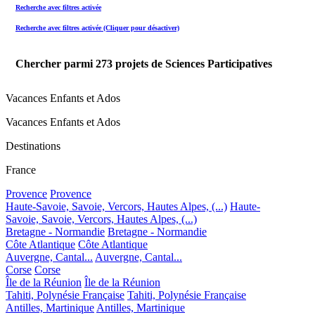
Recherche avec filtres activée
Recherche avec filtres activée (Cliquer pour désactiver)
Chercher parmi
273
projets de Sciences Participatives
Vacances Enfants et Ados
Vacances Enfants et Ados
Destinations
France
Provence
Provence
Haute-Savoie, Savoie, Vercors, Hautes Alpes, (...)
Haute-
Savoie, Savoie, Vercors, Hautes Alpes, (...)
Bretagne - Normandie
Bretagne - Normandie
Côte Atlantique
Côte Atlantique
Auvergne, Cantal...
Auvergne, Cantal...
Corse
Corse
Île de la Réunion
Île de la Réunion
Tahiti, Polynésie Française
Tahiti, Polynésie Française
Antilles, Martinique
Antilles, Martinique