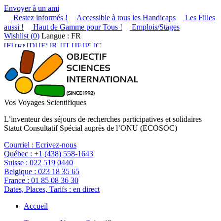
Envoyer à un ami
Restez informés !
Accessible à tous les Handicaps
Les Filles
aussi !
Haut de Gamme pour Tous !
Emplois/Stages
Wishlist (
0
)
Langue : FR
Vos Voyages Scientifiques
L’inventeur des séjours de recherches participatives et solidaires
Statut Consultatif Spécial auprès de l’ONU (ECOSOC)
Courriel :
Ecrivez-nous
Québec :
+1 (438) 558-1643
Suisse :
022 519 0440
Belgique :
023 18 35 65
France :
01 85 08 36 30
Dates, Places, Tarifs :
en direct
Accueil