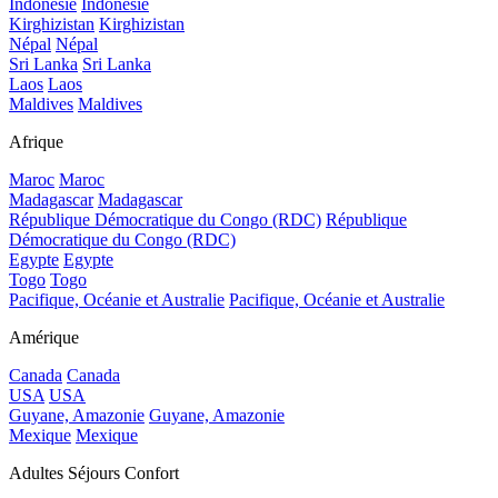
Indonésie
Indonésie
Kirghizistan
Kirghizistan
Népal
Népal
Sri Lanka
Sri Lanka
Laos
Laos
Maldives
Maldives
Afrique
Maroc
Maroc
Madagascar
Madagascar
République Démocratique du Congo (RDC)
République
Démocratique du Congo (RDC)
Egypte
Egypte
Togo
Togo
Pacifique, Océanie et Australie
Pacifique, Océanie et Australie
Amérique
Canada
Canada
USA
USA
Guyane, Amazonie
Guyane, Amazonie
Mexique
Mexique
Adultes Séjours Confort