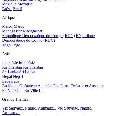
Mexique
Mexique
Brésil
Brésil
Afrique
Maroc
Maroc
Madagascar
Madagascar
République Démocratique du Congo (RDC)
République
Démocratique du Congo (RDC)
Togo
Togo
Asie
Indonésie
Indonésie
Kirghizistan
Kirghizistan
Sri Lanka
Sri Lanka
Népal
Népal
Laos
Laos
Pacifique, Océanie et Australie
Pacifique, Océanie et Australie
En Ville !_-_
En Ville !_-_
Grands Thèmes
Vie Sauvage, Nature, Animaux...
Vie Sauvage, Nature,
Animaux...