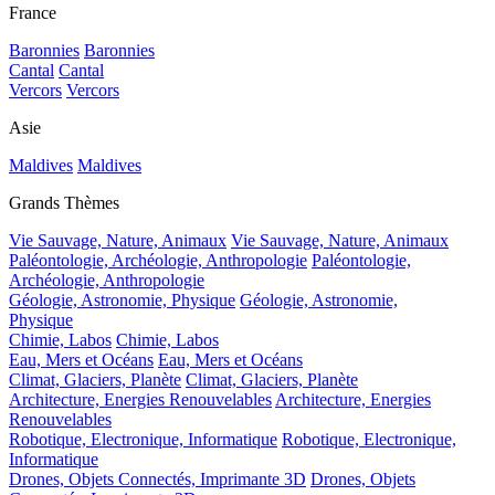
France
Baronnies
Baronnies
Cantal
Cantal
Vercors
Vercors
Asie
Maldives
Maldives
Grands Thèmes
Vie Sauvage, Nature, Animaux
Vie Sauvage, Nature, Animaux
Paléontologie, Archéologie, Anthropologie
Paléontologie,
Archéologie, Anthropologie
Géologie, Astronomie, Physique
Géologie, Astronomie,
Physique
Chimie, Labos
Chimie, Labos
Eau, Mers et Océans
Eau, Mers et Océans
Climat, Glaciers, Planète
Climat, Glaciers, Planète
Architecture, Energies Renouvelables
Architecture, Energies
Renouvelables
Robotique, Electronique, Informatique
Robotique, Electronique,
Informatique
Drones, Objets Connectés, Imprimante 3D
Drones, Objets