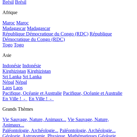
Brésil
Brésil
Afrique
Maroc
Maroc
Madagascar
Madagascar
République Démocratique du Congo (RDC)
République
Démocratique du Congo (RDC)
Togo
Togo
Asie
Indonésie
Indonésie
Kirghizistan
Kirghizistan
Sri Lanka
Sri Lanka
Népal
Népal
Laos
Laos
Pacifique, Océanie et Australie
Pacifique, Océanie et Australie
En Ville !_-_
En Ville !_-_
Grands Thèmes
Vie Sauvage, Nature, Animaux...
Vie Sauvage, Nature,
Animaux...
Paléontologie, Archéologie...
Paléontologie, Archéologie...
Géologie, Astronomie, Physique, Mathématiques
Géologie,