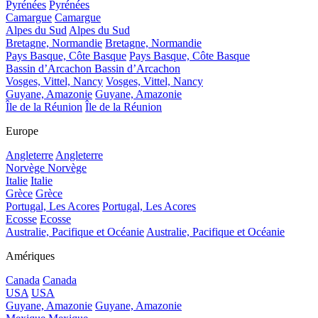
Pyrénées
Pyrénées
Camargue
Camargue
Alpes du Sud
Alpes du Sud
Bretagne, Normandie
Bretagne, Normandie
Pays Basque, Côte Basque
Pays Basque, Côte Basque
Bassin d’Arcachon
Bassin d’Arcachon
Vosges, Vittel, Nancy
Vosges, Vittel, Nancy
Guyane, Amazonie
Guyane, Amazonie
Île de la Réunion
Île de la Réunion
Europe
Angleterre
Angleterre
Norvège
Norvège
Italie
Italie
Grèce
Grèce
Portugal, Les Acores
Portugal, Les Acores
Ecosse
Ecosse
Australie, Pacifique et Océanie
Australie, Pacifique et Océanie
Amériques
Canada
Canada
USA
USA
Guyane, Amazonie
Guyane, Amazonie