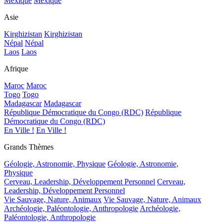
Mexique
Mexique
Asie
Kirghizistan
Kirghizistan
Népal
Népal
Laos
Laos
Afrique
Maroc
Maroc
Togo
Togo
Madagascar
Madagascar
République Démocratique du Congo (RDC)
République
Démocratique du Congo (RDC)
En Ville !
En Ville !
Grands Thèmes
Géologie, Astronomie, Physique
Géologie, Astronomie,
Physique
Cerveau, Leadership, Développement Personnel
Cerveau,
Leadership, Développement Personnel
Vie Sauvage, Nature, Animaux
Vie Sauvage, Nature, Animaux
Archéologie, Paléontologie, Anthropologie
Archéologie,
Paléontologie, Anthropologie