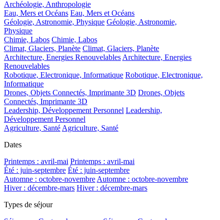
Archéologie, Anthropologie
Eau, Mers et Océans
Eau, Mers et Océans
Géologie, Astronomie, Physique
Géologie, Astronomie,
Physique
Chimie, Labos
Chimie, Labos
Climat, Glaciers, Planète
Climat, Glaciers, Planète
Architecture, Energies Renouvelables
Architecture, Energies
Renouvelables
Robotique, Electronique, Informatique
Robotique, Electronique,
Informatique
Drones, Objets Connectés, Imprimante 3D
Drones, Objets
Connectés, Imprimante 3D
Leadership, Développement Personnel
Leadership,
Développement Personnel
Agriculture, Santé
Agriculture, Santé
Dates
Printemps : avril-mai
Printemps : avril-mai
Été : juin-septembre
Été : juin-septembre
Automne : octobre-novembre
Automne : octobre-novembre
Hiver : décembre-mars
Hiver : décembre-mars
Types de séjour