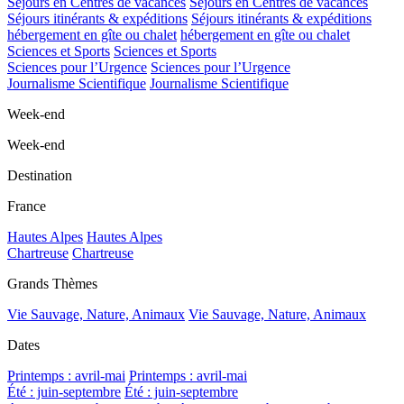
Séjours en Centres de vacances
Séjours en Centres de vacances
Séjours itinérants & expéditions
Séjours itinérants & expéditions
hébergement en gîte ou chalet
hébergement en gîte ou chalet
Sciences et Sports
Sciences et Sports
Sciences pour l’Urgence
Sciences pour l’Urgence
Journalisme Scientifique
Journalisme Scientifique
Week-end
Week-end
Destination
France
Hautes Alpes
Hautes Alpes
Chartreuse
Chartreuse
Grands Thèmes
Vie Sauvage, Nature, Animaux
Vie Sauvage, Nature, Animaux
Dates
Printemps : avril-mai
Printemps : avril-mai
Été : juin-septembre
Été : juin-septembre