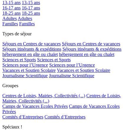
13-15 ans
13-15 ans
16-17 ans
16-17 ans
18-25 ans
18-25 ans
Adultes
Adultes
Familles
Familles
Types de séjour
Séjours en Centres de vacances
Séjours en Centres de vacances
Séjours itinérants & expéditions
Séjours itinérants & expéditions
hébergement en gîte ou chalet
hébergement en gîte ou chalet
Sciences et Sports
Sciences et Sports
Sciences pour l’Urgence
Sciences pour l’Urgence
Vacances et Soutien Scolaire
Vacances et Soutien Scolaire
Journalisme Scientifique
Journalisme Scientifique
Groupes
Centres de Loisirs, Mairies, Collectivités (...)
Centres de Loisirs,
Mairies, Collectivités (...)
Camps de Vacances Ecoles Privées
Camps de Vacances Ecoles
Privées
Comités d’Entreprises
Comités d’Entreprises
Spéciaux !