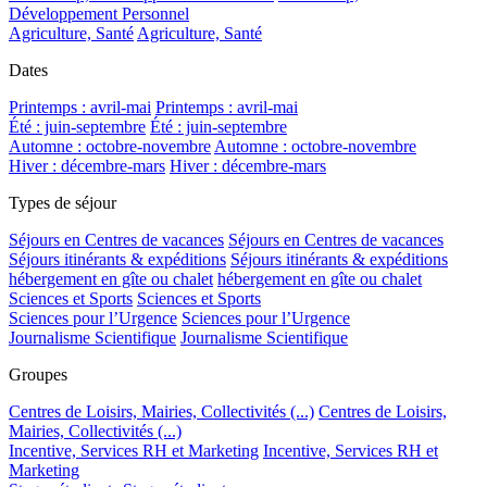
Développement Personnel
Agriculture, Santé
Agriculture, Santé
Dates
Printemps : avril-mai
Printemps : avril-mai
Été : juin-septembre
Été : juin-septembre
Automne : octobre-novembre
Automne : octobre-novembre
Hiver : décembre-mars
Hiver : décembre-mars
Types de séjour
Séjours en Centres de vacances
Séjours en Centres de vacances
Séjours itinérants & expéditions
Séjours itinérants & expéditions
hébergement en gîte ou chalet
hébergement en gîte ou chalet
Sciences et Sports
Sciences et Sports
Sciences pour l’Urgence
Sciences pour l’Urgence
Journalisme Scientifique
Journalisme Scientifique
Groupes
Centres de Loisirs, Mairies, Collectivités (...)
Centres de Loisirs,
Mairies, Collectivités (...)
Incentive, Services RH et Marketing
Incentive, Services RH et
Marketing