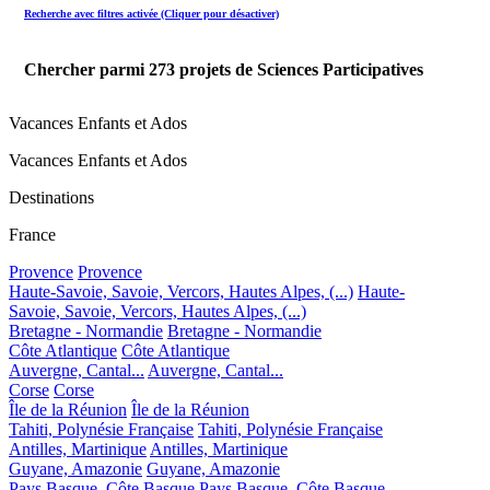
Recherche avec filtres activée (Cliquer pour désactiver)
Chercher parmi
273
projets de Sciences Participatives
Vacances Enfants et Ados
Vacances Enfants et Ados
Destinations
France
Provence
Provence
Haute-Savoie, Savoie, Vercors, Hautes Alpes, (...)
Haute-
Savoie, Savoie, Vercors, Hautes Alpes, (...)
Bretagne - Normandie
Bretagne - Normandie
Côte Atlantique
Côte Atlantique
Auvergne, Cantal...
Auvergne, Cantal...
Corse
Corse
Île de la Réunion
Île de la Réunion
Tahiti, Polynésie Française
Tahiti, Polynésie Française
Antilles, Martinique
Antilles, Martinique
Guyane, Amazonie
Guyane, Amazonie
Pays Basque, Côte Basque
Pays Basque, Côte Basque