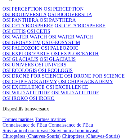
OSI PERCEPTION
OSI PERCEPTION
OSI BIODIVERSITA
OSI BIODIVERSITA
OSI PANTHERA
OSI PANTHERA
OSI CETA’BIOSPHERE
OSI CETA’BIOSPHERE
OSI CETIS
OSI CETIS
OSI WATER WATCH
OSI WATER WATCH
OSI GEOSYST’M
OSI GEOSYST’M
OSI PALEOZOIC
OSI PALEOZOIC
OSI EXPLOR’EARTH
OSI EXPLOR’EARTH
OSI GLACIALIS
OSI GLACIALIS
OSI UNIVERS
OSI UNIVERS
OSI ECOLOGIS
OSI ECOLOGIS
OSI DRONE FOR SCIENCE
OSI DRONE FOR SCIENCE
OSI CHIP HACKADEMY
OSI CHIP HACKADEMY
OSI EXCELLENCE
OSI EXCELLENCE
OSI WILD ATTITUDE
OSI WILD ATTITUDE
OSI IROKO
OSI IROKO
Dispositifs transversaux
Tortues marines
Tortues marines
Connaissance de l’Eau
Connaissance de l’Eau
Suivi animal non invasif
Suivi animal non invasif
Chiroptères (Chauves-Souris)
Chiroptères (Chauves-Souris)