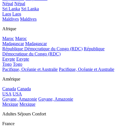
Népal
Népal
Sri Lanka
Sri Lanka
Laos
Laos
Maldives
Maldives
Afrique
Maroc
Maroc
Madagascar
Madagascar
République Démocratique du Congo (RDC)
République
Démocratique du Congo (RDC)
Egypte
Egypte
Togo
Togo
Pacifique, Océanie et Australie
Pacifique, Océanie et Australie
Amérique
Canada
Canada
USA
USA
Guyane, Amazonie
Guyane, Amazonie
Mexique
Mexique
Adultes Séjours Confort
France