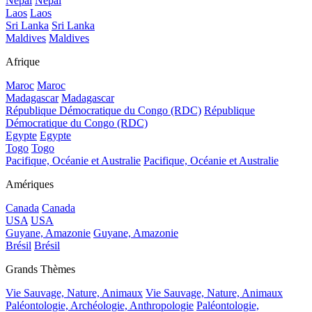
Népal
Népal
Laos
Laos
Sri Lanka
Sri Lanka
Maldives
Maldives
Afrique
Maroc
Maroc
Madagascar
Madagascar
République Démocratique du Congo (RDC)
République
Démocratique du Congo (RDC)
Egypte
Egypte
Togo
Togo
Pacifique, Océanie et Australie
Pacifique, Océanie et Australie
Amériques
Canada
Canada
USA
USA
Guyane, Amazonie
Guyane, Amazonie
Brésil
Brésil
Grands Thèmes
Vie Sauvage, Nature, Animaux
Vie Sauvage, Nature, Animaux
Paléontologie, Archéologie, Anthropologie
Paléontologie,