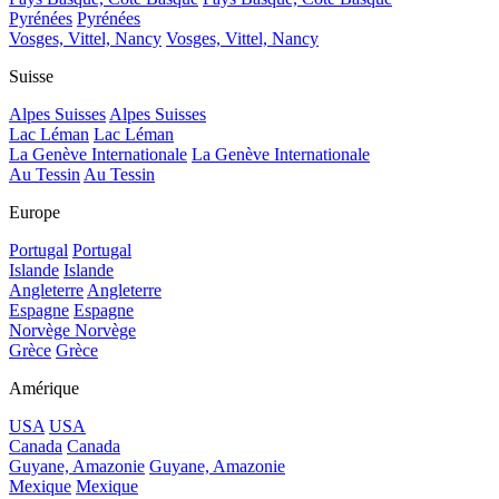
Pyrénées
Pyrénées
Vosges, Vittel, Nancy
Vosges, Vittel, Nancy
Suisse
Alpes Suisses
Alpes Suisses
Lac Léman
Lac Léman
La Genève Internationale
La Genève Internationale
Au Tessin
Au Tessin
Europe
Portugal
Portugal
Islande
Islande
Angleterre
Angleterre
Espagne
Espagne
Norvège
Norvège
Grèce
Grèce
Amérique
USA
USA
Canada
Canada
Guyane, Amazonie
Guyane, Amazonie
Mexique
Mexique