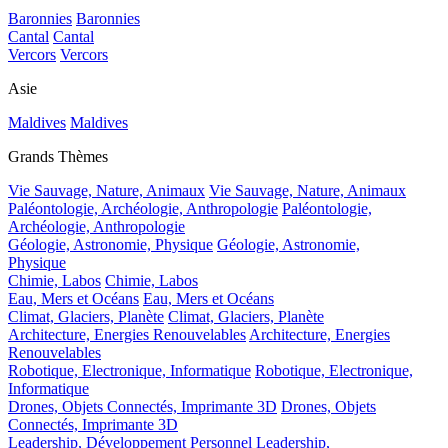
Baronnies
Baronnies
Cantal
Cantal
Vercors
Vercors
Asie
Maldives
Maldives
Grands Thèmes
Vie Sauvage, Nature, Animaux
Vie Sauvage, Nature, Animaux
Paléontologie, Archéologie, Anthropologie
Paléontologie,
Archéologie, Anthropologie
Géologie, Astronomie, Physique
Géologie, Astronomie,
Physique
Chimie, Labos
Chimie, Labos
Eau, Mers et Océans
Eau, Mers et Océans
Climat, Glaciers, Planète
Climat, Glaciers, Planète
Architecture, Energies Renouvelables
Architecture, Energies
Renouvelables
Robotique, Electronique, Informatique
Robotique, Electronique,
Informatique
Drones, Objets Connectés, Imprimante 3D
Drones, Objets
Connectés, Imprimante 3D
Leadership, Développement Personnel
Leadership,