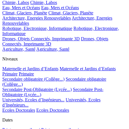
Chimie, Labos
Chimie, Labos
Eau, Mers et Océans
Eau, Mers et Océans
Climat, Glaciers, Planète
Climat, Glaciers, Planète
Architecture, Energies Renouvelables
Architecture, Energies
Renouvelables
Robotique, Electronique, Informatique
Robotique, Electronique,
Informatique
Drones, Objets Connectés, Imprimante 3D
Drones, Objets
Connectés, Imprimante 3D
Agriculture, Santé
Agriculture, Santé
Niveaux
Maternelle et Jardins d’Enfants
Maternelle et Jardins d’Enfants
Primaire
Primaire
Secondaire obligatoire (Collège...)
Secondaire obligatoire
(Collège...)
Secondaire Post-Obligatoire (Lycée...)
Secondaire Post-
Obligatoire (Lycée...)
Universités, Ecoles d’Ingénieurs...
Universités, Ecoles
d’Ingénieurs...
Ecoles Doctorales
Ecoles Doctorales
Dates