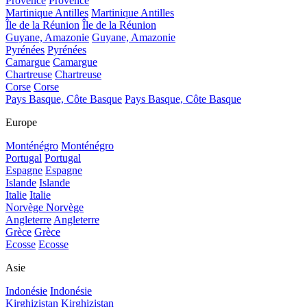
Provence
Provence
Martinique Antilles
Martinique Antilles
Île de la Réunion
Île de la Réunion
Guyane, Amazonie
Guyane, Amazonie
Pyrénées
Pyrénées
Camargue
Camargue
Chartreuse
Chartreuse
Corse
Corse
Pays Basque, Côte Basque
Pays Basque, Côte Basque
Europe
Monténégro
Monténégro
Portugal
Portugal
Espagne
Espagne
Islande
Islande
Italie
Italie
Norvège
Norvège
Angleterre
Angleterre
Grèce
Grèce
Ecosse
Ecosse
Asie
Indonésie
Indonésie
Kirghizistan
Kirghizistan