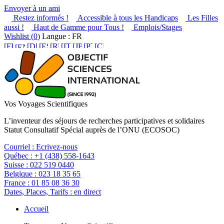
Envoyer à un ami
Restez informés !
Accessible à tous les Handicaps
Les Filles
aussi !
Haut de Gamme pour Tous !
Emplois/Stages
Wishlist (
0
)
Langue : FR
Vos Voyages Scientifiques
L’inventeur des séjours de recherches participatives et solidaires
Statut Consultatif Spécial auprès de l’ONU (ECOSOC)
Courriel :
Ecrivez-nous
Québec :
+1 (438) 558-1643
Suisse :
022 519 0440
Belgique :
023 18 35 65
France :
01 85 08 36 30
Dates, Places, Tarifs :
en direct
Accueil