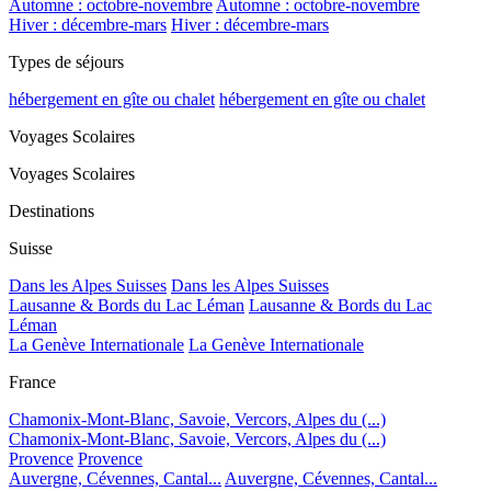
Automne : octobre-novembre
Automne : octobre-novembre
Hiver : décembre-mars
Hiver : décembre-mars
Types de séjours
hébergement en gîte ou chalet
hébergement en gîte ou chalet
Voyages Scolaires
Voyages Scolaires
Destinations
Suisse
Dans les Alpes Suisses
Dans les Alpes Suisses
Lausanne & Bords du Lac Léman
Lausanne & Bords du Lac
Léman
La Genève Internationale
La Genève Internationale
France
Chamonix-Mont-Blanc, Savoie, Vercors, Alpes du (...)
Chamonix-Mont-Blanc, Savoie, Vercors, Alpes du (...)
Provence
Provence
Auvergne, Cévennes, Cantal...
Auvergne, Cévennes, Cantal...