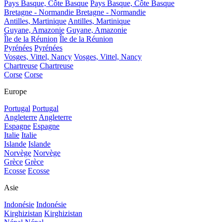
Pays Basque, Côte Basque
Pays Basque, Côte Basque
Bretagne - Normandie
Bretagne - Normandie
Antilles, Martinique
Antilles, Martinique
Guyane, Amazonie
Guyane, Amazonie
Île de la Réunion
Île de la Réunion
Pyrénées
Pyrénées
Vosges, Vittel, Nancy
Vosges, Vittel, Nancy
Chartreuse
Chartreuse
Corse
Corse
Europe
Portugal
Portugal
Angleterre
Angleterre
Espagne
Espagne
Italie
Italie
Islande
Islande
Norvège
Norvège
Grèce
Grèce
Ecosse
Ecosse
Asie
Indonésie
Indonésie
Kirghizistan
Kirghizistan