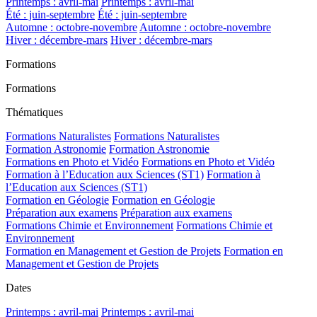
Printemps : avril-mai
Printemps : avril-mai
Été : juin-septembre
Été : juin-septembre
Automne : octobre-novembre
Automne : octobre-novembre
Hiver : décembre-mars
Hiver : décembre-mars
Formations
Formations
Thématiques
Formations Naturalistes
Formations Naturalistes
Formation Astronomie
Formation Astronomie
Formations en Photo et Vidéo
Formations en Photo et Vidéo
Formation à l’Education aux Sciences (ST1)
Formation à
l’Education aux Sciences (ST1)
Formation en Géologie
Formation en Géologie
Préparation aux examens
Préparation aux examens
Formations Chimie et Environnement
Formations Chimie et
Environnement
Formation en Management et Gestion de Projets
Formation en
Management et Gestion de Projets
Dates
Printemps : avril-mai
Printemps : avril-mai