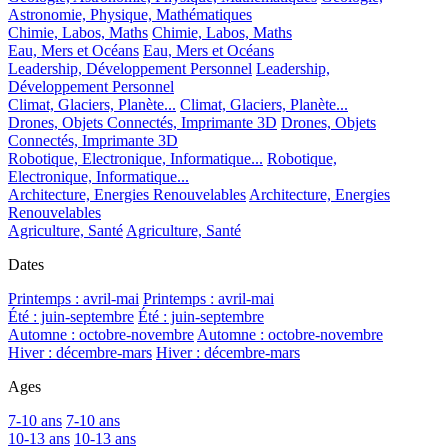
Astronomie, Physique, Mathématiques
Chimie, Labos, Maths
Chimie, Labos, Maths
Eau, Mers et Océans
Eau, Mers et Océans
Leadership, Développement Personnel
Leadership,
Développement Personnel
Climat, Glaciers, Planète...
Climat, Glaciers, Planète...
Drones, Objets Connectés, Imprimante 3D
Drones, Objets
Connectés, Imprimante 3D
Robotique, Electronique, Informatique...
Robotique,
Electronique, Informatique...
Architecture, Energies Renouvelables
Architecture, Energies
Renouvelables
Agriculture, Santé
Agriculture, Santé
Dates
Printemps : avril-mai
Printemps : avril-mai
Été : juin-septembre
Été : juin-septembre
Automne : octobre-novembre
Automne : octobre-novembre
Hiver : décembre-mars
Hiver : décembre-mars
Ages
7-10 ans
7-10 ans
10-13 ans
10-13 ans