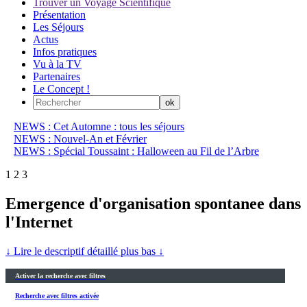
Trouver un Voyage Scientifique
Présentation
Les Séjours
Actus
Infos pratiques
Vu à la TV
Partenaires
Le Concept !
NEWS : Cet Automne : tous les séjours
NEWS : Nouvel-An et Février
NEWS : Spécial Toussaint : Halloween au Fil de l’Arbre
1
2
3
Emergence d'organisation spontanee dans
l'Internet
↓ Lire le descriptif détaillé plus bas ↓
Activer la recherche avec filtres
Recherche avec filtres activée