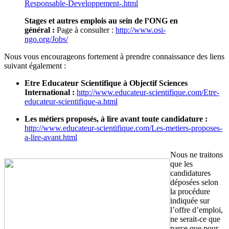
Responsable-Developpement-.html
Stages et autres emplois au sein de l’ONG en
général :
Page à consulter :
http://www.osi-
ngo.org/Jobs/
Nous vous encourageons fortement à prendre connaissance des liens
suivant également :
Etre Educateur Scientifique à Objectif Sciences
International :
http://www.educateur-scientifique.com/Etre-
educateur-scientifique-a.html
Les métiers proposés, à lire avant toute candidature :
http://www.educateur-scientifique.com/Les-metiers-proposes-
a-lire-avant.html
Nous ne traitons
que les
candidatures
déposées selon
la procédure
indiquée sur
l’offre d’emploi,
ne serait-ce que
parce que pour