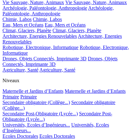
Vie Sauvage, Nature, Animaux
Vie Sauvage, Nature, Animaux
Archéologie, Paléontologie, Anthropologie
Archéologie,
Paléontologie, Anthropologie
Chimie, Labos
Chimie, Labos
Eau, Mers et Océans
Eau, Mers et Océans
Climat, Glaciers, Planète
Climat, Glaciers, Planète
Architecture, Energies Renouvelables
Architecture, Energies
Renouvelables
Robotique, Electronique, Informatique
Robotique, Electronique,
Informatique
Drones, Objets Connectés, Imprimante 3D
Drones, Objets
Connectés, Imprimante 3D
Agriculture, Santé
Agriculture, Santé
Niveaux
Maternelle et Jardins d’Enfants
Maternelle et Jardins d’Enfants
Primaire
Primaire
Secondaire obligatoire (Collège...)
Secondaire obligatoire
(Collège...)
Secondaire Post-Obligatoire (Lycée...)
Secondaire Post-
Obligatoire (Lycée...)
Universités, Ecoles d’Ingénieurs...
Universités, Ecoles
d’Ingénieurs...
Ecoles Doctorales
Ecoles Doctorales