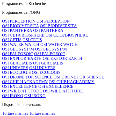
Programmes de Recherche
Programmes de l’ONG
OSI PERCEPTION
OSI PERCEPTION
OSI BIODIVERSITA
OSI BIODIVERSITA
OSI PANTHERA
OSI PANTHERA
OSI CETA’BIOSPHERE
OSI CETA’BIOSPHERE
OSI CETIS
OSI CETIS
OSI WATER WATCH
OSI WATER WATCH
OSI GEOSYST’M
OSI GEOSYST’M
OSI PALEOZOIC
OSI PALEOZOIC
OSI EXPLOR’EARTH
OSI EXPLOR’EARTH
OSI GLACIALIS
OSI GLACIALIS
OSI UNIVERS
OSI UNIVERS
OSI ECOLOGIS
OSI ECOLOGIS
OSI DRONE FOR SCIENCE
OSI DRONE FOR SCIENCE
OSI CHIP HACKADEMY
OSI CHIP HACKADEMY
OSI EXCELLENCE
OSI EXCELLENCE
OSI WILD ATTITUDE
OSI WILD ATTITUDE
OSI IROKO
OSI IROKO
Dispositifs transversaux
Tortues marines
Tortues marines