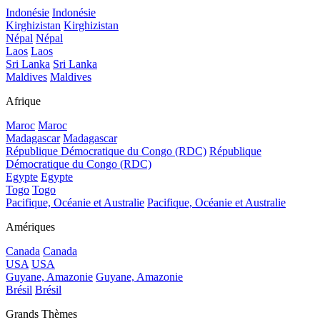
Indonésie
Indonésie
Kirghizistan
Kirghizistan
Népal
Népal
Laos
Laos
Sri Lanka
Sri Lanka
Maldives
Maldives
Afrique
Maroc
Maroc
Madagascar
Madagascar
République Démocratique du Congo (RDC)
République
Démocratique du Congo (RDC)
Egypte
Egypte
Togo
Togo
Pacifique, Océanie et Australie
Pacifique, Océanie et Australie
Amériques
Canada
Canada
USA
USA
Guyane, Amazonie
Guyane, Amazonie
Brésil
Brésil
Grands Thèmes