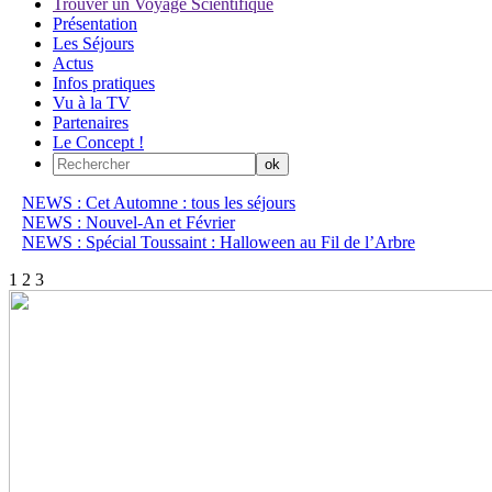
Trouver un Voyage Scientifique
Présentation
Les Séjours
Actus
Infos pratiques
Vu à la TV
Partenaires
Le Concept !
NEWS : Cet Automne : tous les séjours
NEWS : Nouvel-An et Février
NEWS : Spécial Toussaint : Halloween au Fil de l’Arbre
1
2
3