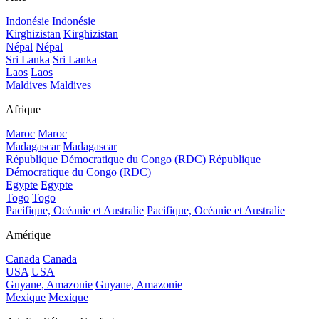
Indonésie
Indonésie
Kirghizistan
Kirghizistan
Népal
Népal
Sri Lanka
Sri Lanka
Laos
Laos
Maldives
Maldives
Afrique
Maroc
Maroc
Madagascar
Madagascar
République Démocratique du Congo (RDC)
République
Démocratique du Congo (RDC)
Egypte
Egypte
Togo
Togo
Pacifique, Océanie et Australie
Pacifique, Océanie et Australie
Amérique
Canada
Canada
USA
USA
Guyane, Amazonie
Guyane, Amazonie
Mexique
Mexique