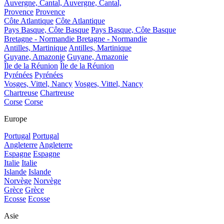
Auvergne, Cantal,
Auvergne, Cantal,
Provence
Provence
Côte Atlantique
Côte Atlantique
Pays Basque, Côte Basque
Pays Basque, Côte Basque
Bretagne - Normandie
Bretagne - Normandie
Antilles, Martinique
Antilles, Martinique
Guyane, Amazonie
Guyane, Amazonie
Île de la Réunion
Île de la Réunion
Pyrénées
Pyrénées
Vosges, Vittel, Nancy
Vosges, Vittel, Nancy
Chartreuse
Chartreuse
Corse
Corse
Europe
Portugal
Portugal
Angleterre
Angleterre
Espagne
Espagne
Italie
Italie
Islande
Islande
Norvège
Norvège
Grèce
Grèce
Ecosse
Ecosse
Asie