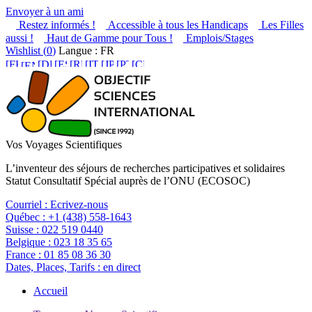
Envoyer à un ami
Restez informés !
Accessible à tous les Handicaps
Les Filles
aussi !
Haut de Gamme pour Tous !
Emplois/Stages
Wishlist (
0
)
Langue : FR
Vos Voyages Scientifiques
L’inventeur des séjours de recherches participatives et solidaires
Statut Consultatif Spécial auprès de l’ONU (ECOSOC)
Courriel :
Ecrivez-nous
Québec :
+1 (438) 558-1643
Suisse :
022 519 0440
Belgique :
023 18 35 65
France :
01 85 08 36 30
Dates, Places, Tarifs :
en direct
Accueil