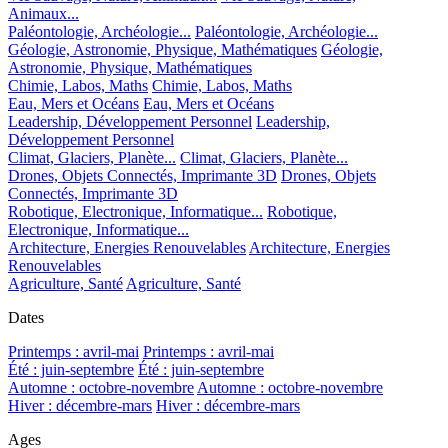
Animaux...
Paléontologie, Archéologie...
Paléontologie, Archéologie...
Géologie, Astronomie, Physique, Mathématiques
Géologie,
Astronomie, Physique, Mathématiques
Chimie, Labos, Maths
Chimie, Labos, Maths
Eau, Mers et Océans
Eau, Mers et Océans
Leadership, Développement Personnel
Leadership,
Développement Personnel
Climat, Glaciers, Planète...
Climat, Glaciers, Planète...
Drones, Objets Connectés, Imprimante 3D
Drones, Objets
Connectés, Imprimante 3D
Robotique, Electronique, Informatique...
Robotique,
Electronique, Informatique...
Architecture, Energies Renouvelables
Architecture, Energies
Renouvelables
Agriculture, Santé
Agriculture, Santé
Dates
Printemps : avril-mai
Printemps : avril-mai
Été : juin-septembre
Été : juin-septembre
Automne : octobre-novembre
Automne : octobre-novembre
Hiver : décembre-mars
Hiver : décembre-mars
Ages