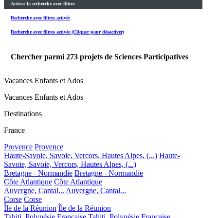
Activer la recherche avec filtres
Recherche avec filtres activée
Recherche avec filtres activée (Cliquer pour désactiver)
Chercher parmi
273
projets de Sciences Participatives
Vacances Enfants et Ados
Vacances Enfants et Ados
Destinations
France
Provence
Provence
Haute-Savoie, Savoie, Vercors, Hautes Alpes, (...)
Haute-
Savoie, Savoie, Vercors, Hautes Alpes, (...)
Bretagne - Normandie
Bretagne - Normandie
Côte Atlantique
Côte Atlantique
Auvergne, Cantal...
Auvergne, Cantal...
Corse
Corse
Île de la Réunion
Île de la Réunion
Tahiti, Polynésie Française
Tahiti, Polynésie Française