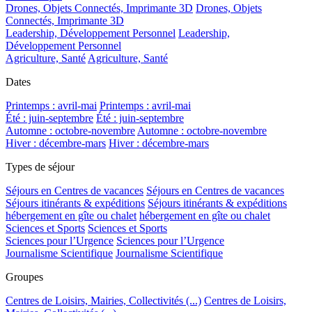
Drones, Objets Connectés, Imprimante 3D
Drones, Objets
Connectés, Imprimante 3D
Leadership, Développement Personnel
Leadership,
Développement Personnel
Agriculture, Santé
Agriculture, Santé
Dates
Printemps : avril-mai
Printemps : avril-mai
Été : juin-septembre
Été : juin-septembre
Automne : octobre-novembre
Automne : octobre-novembre
Hiver : décembre-mars
Hiver : décembre-mars
Types de séjour
Séjours en Centres de vacances
Séjours en Centres de vacances
Séjours itinérants & expéditions
Séjours itinérants & expéditions
hébergement en gîte ou chalet
hébergement en gîte ou chalet
Sciences et Sports
Sciences et Sports
Sciences pour l’Urgence
Sciences pour l’Urgence
Journalisme Scientifique
Journalisme Scientifique
Groupes
Centres de Loisirs, Mairies, Collectivités (...)
Centres de Loisirs,