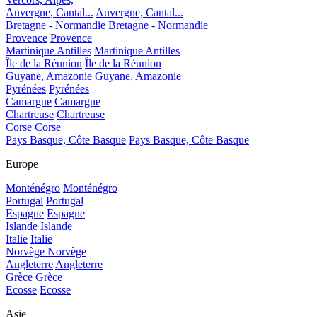
Auvergne, Cantal...
Auvergne, Cantal...
Bretagne - Normandie
Bretagne - Normandie
Provence
Provence
Martinique Antilles
Martinique Antilles
Île de la Réunion
Île de la Réunion
Guyane, Amazonie
Guyane, Amazonie
Pyrénées
Pyrénées
Camargue
Camargue
Chartreuse
Chartreuse
Corse
Corse
Pays Basque, Côte Basque
Pays Basque, Côte Basque
Europe
Monténégro
Monténégro
Portugal
Portugal
Espagne
Espagne
Islande
Islande
Italie
Italie
Norvège
Norvège
Angleterre
Angleterre
Grèce
Grèce
Ecosse
Ecosse
Asie