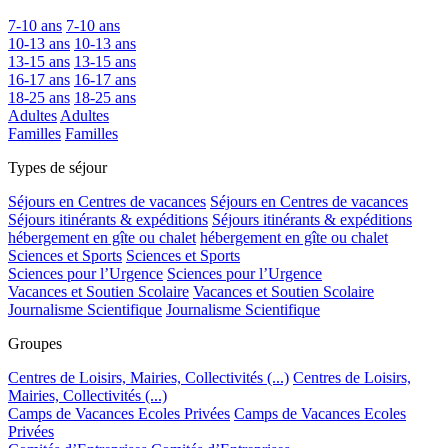
7-10 ans
7-10 ans
10-13 ans
10-13 ans
13-15 ans
13-15 ans
16-17 ans
16-17 ans
18-25 ans
18-25 ans
Adultes
Adultes
Familles
Familles
Types de séjour
Séjours en Centres de vacances
Séjours en Centres de vacances
Séjours itinérants & expéditions
Séjours itinérants & expéditions
hébergement en gîte ou chalet
hébergement en gîte ou chalet
Sciences et Sports
Sciences et Sports
Sciences pour l’Urgence
Sciences pour l’Urgence
Vacances et Soutien Scolaire
Vacances et Soutien Scolaire
Journalisme Scientifique
Journalisme Scientifique
Groupes
Centres de Loisirs, Mairies, Collectivités (...)
Centres de Loisirs,
Mairies, Collectivités (...)
Camps de Vacances Ecoles Privées
Camps de Vacances Ecoles
Privées