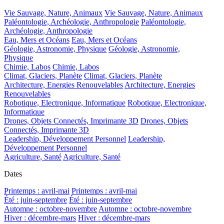
Vie Sauvage, Nature, Animaux
Vie Sauvage, Nature, Animaux
Paléontologie, Archéologie, Anthropologie
Paléontologie,
Archéologie, Anthropologie
Eau, Mers et Océans
Eau, Mers et Océans
Géologie, Astronomie, Physique
Géologie, Astronomie,
Physique
Chimie, Labos
Chimie, Labos
Climat, Glaciers, Planète
Climat, Glaciers, Planète
Architecture, Energies Renouvelables
Architecture, Energies
Renouvelables
Robotique, Electronique, Informatique
Robotique, Electronique,
Informatique
Drones, Objets Connectés, Imprimante 3D
Drones, Objets
Connectés, Imprimante 3D
Leadership, Développement Personnel
Leadership,
Développement Personnel
Agriculture, Santé
Agriculture, Santé
Dates
Printemps : avril-mai
Printemps : avril-mai
Été : juin-septembre
Été : juin-septembre
Automne : octobre-novembre
Automne : octobre-novembre
Hiver : décembre-mars
Hiver : décembre-mars