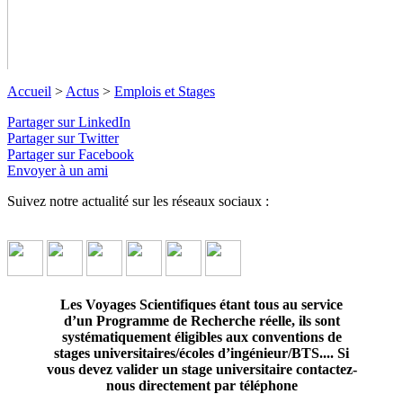
Accueil
>
Actus
>
Emplois et Stages
Partager sur LinkedIn
Partager sur Twitter
Partager sur Facebook
Emplois et Stages
Envoyer à un ami
Suivez notre actualité sur les réseaux sociaux :
Partir utile sur des Voyages Scientifiques qui changent le monde
! Stagiaires sciences, techniques, management... Poste
d'Educateur/Educatrice Scientifique - Directeur/Directrice de
Séjour
↓ Lire le descriptif détaillé plus bas ↓
Les Voyages Scientifiques étant tous au service
d’un Programme de Recherche réelle, ils sont
systématiquement éligibles aux conventions de
stages universitaires/écoles d’ingénieur/BTS.... Si
vous devez valider un stage universitaire contactez-
nous directement par téléphone