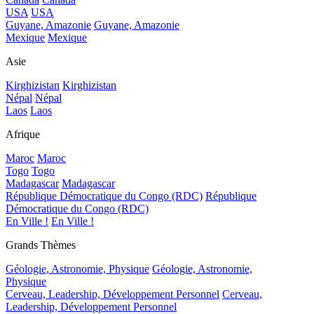
USA
USA
Guyane, Amazonie
Guyane, Amazonie
Mexique
Mexique
Asie
Kirghizistan
Kirghizistan
Népal
Népal
Laos
Laos
Afrique
Maroc
Maroc
Togo
Togo
Madagascar
Madagascar
République Démocratique du Congo (RDC)
République
Démocratique du Congo (RDC)
En Ville !
En Ville !
Grands Thèmes
Géologie, Astronomie, Physique
Géologie, Astronomie,
Physique
Cerveau, Leadership, Développement Personnel
Cerveau,
Leadership, Développement Personnel