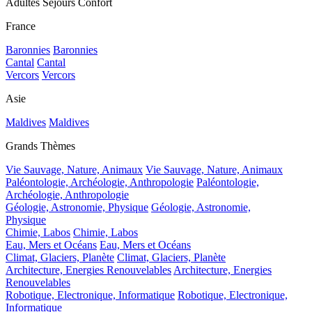
Adultes Séjours Confort
France
Baronnies
Baronnies
Cantal
Cantal
Vercors
Vercors
Asie
Maldives
Maldives
Grands Thèmes
Vie Sauvage, Nature, Animaux
Vie Sauvage, Nature, Animaux
Paléontologie, Archéologie, Anthropologie
Paléontologie,
Archéologie, Anthropologie
Géologie, Astronomie, Physique
Géologie, Astronomie,
Physique
Chimie, Labos
Chimie, Labos
Eau, Mers et Océans
Eau, Mers et Océans
Climat, Glaciers, Planète
Climat, Glaciers, Planète
Architecture, Energies Renouvelables
Architecture, Energies
Renouvelables
Robotique, Electronique, Informatique
Robotique, Electronique,
Informatique