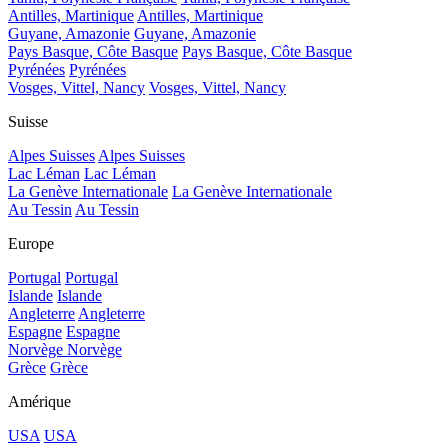
Antilles, Martinique
Antilles, Martinique
Guyane, Amazonie
Guyane, Amazonie
Pays Basque, Côte Basque
Pays Basque, Côte Basque
Pyrénées
Pyrénées
Vosges, Vittel, Nancy
Vosges, Vittel, Nancy
Suisse
Alpes Suisses
Alpes Suisses
Lac Léman
Lac Léman
La Genève Internationale
La Genève Internationale
Au Tessin
Au Tessin
Europe
Portugal
Portugal
Islande
Islande
Angleterre
Angleterre
Espagne
Espagne
Norvège
Norvège
Grèce
Grèce
Amérique
USA
USA