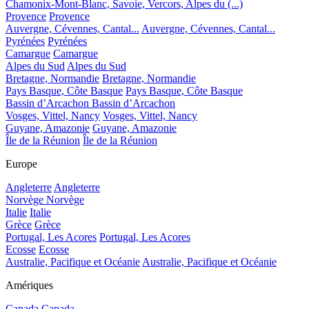
Chamonix-Mont-Blanc, Savoie, Vercors, Alpes du (...)
Provence
Provence
Auvergne, Cévennes, Cantal...
Auvergne, Cévennes, Cantal...
Pyrénées
Pyrénées
Camargue
Camargue
Alpes du Sud
Alpes du Sud
Bretagne, Normandie
Bretagne, Normandie
Pays Basque, Côte Basque
Pays Basque, Côte Basque
Bassin d’Arcachon
Bassin d’Arcachon
Vosges, Vittel, Nancy
Vosges, Vittel, Nancy
Guyane, Amazonie
Guyane, Amazonie
Île de la Réunion
Île de la Réunion
Europe
Angleterre
Angleterre
Norvège
Norvège
Italie
Italie
Grèce
Grèce
Portugal, Les Acores
Portugal, Les Acores
Ecosse
Ecosse
Australie, Pacifique et Océanie
Australie, Pacifique et Océanie
Amériques
Canada
Canada