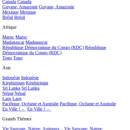
Canada
Canada
Guyane, Amazonie
Guyane, Amazonie
Mexique
Mexique
Brésil
Brésil
Afrique
Maroc
Maroc
Madagascar
Madagascar
République Démocratique du Congo (RDC)
République
Démocratique du Congo (RDC)
Togo
Togo
Asie
Indonésie
Indonésie
Kirghizistan
Kirghizistan
Sri Lanka
Sri Lanka
Népal
Népal
Laos
Laos
Pacifique, Océanie et Australie
Pacifique, Océanie et Australie
En Ville !_-_
En Ville !_-_
Grands Thèmes
Vie Sauvage, Nature, Animaux...
Vie Sauvage, Nature,