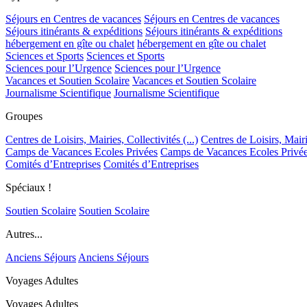
Séjours en Centres de vacances
Séjours en Centres de vacances
Séjours itinérants & expéditions
Séjours itinérants & expéditions
hébergement en gîte ou chalet
hébergement en gîte ou chalet
Sciences et Sports
Sciences et Sports
Sciences pour l’Urgence
Sciences pour l’Urgence
Vacances et Soutien Scolaire
Vacances et Soutien Scolaire
Journalisme Scientifique
Journalisme Scientifique
Groupes
Centres de Loisirs, Mairies, Collectivités (...)
Centres de Loisirs, Mairie
Camps de Vacances Ecoles Privées
Camps de Vacances Ecoles Privé
Comités d’Entreprises
Comités d’Entreprises
Spéciaux !
Soutien Scolaire
Soutien Scolaire
Autres...
Anciens Séjours
Anciens Séjours
Voyages Adultes
Voyages Adultes