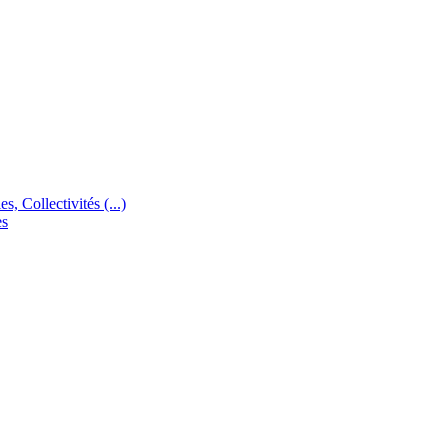
s, Collectivités (...)
es