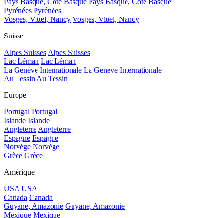
Pays Basque, Côte Basque
Pays Basque, Côte Basque
Pyrénées
Pyrénées
Vosges, Vittel, Nancy
Vosges, Vittel, Nancy
Suisse
Alpes Suisses
Alpes Suisses
Lac Léman
Lac Léman
La Genève Internationale
La Genève Internationale
Au Tessin
Au Tessin
Europe
Portugal
Portugal
Islande
Islande
Angleterre
Angleterre
Espagne
Espagne
Norvège
Norvège
Grèce
Grèce
Amérique
USA
USA
Canada
Canada
Guyane, Amazonie
Guyane, Amazonie
Mexique
Mexique