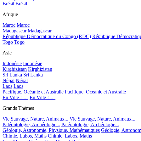
Brésil
Brésil
Afrique
Maroc
Maroc
Madagascar
Madagascar
République Démocratique du Congo (RDC)
République Démocrati
Togo
Togo
Asie
Indonésie
Indonésie
Kirghizistan
Kirghizistan
Sri Lanka
Sri Lanka
Népal
Népal
Laos
Laos
Pacifique, Océanie et Australie
Pacifique, Océanie et Australie
En Ville !_-_
En Ville !_-_
Grands Thèmes
Vie Sauvage, Nature, Animaux...
Vie Sauvage, Nature, Animaux...
Paléontologie, Archéologie...
Paléontologie, Archéologie...
Géologie, Astronomie, Physique, Mathématiques
Géologie, Astronom
Chimie, Labos, Maths
Chimie, Labos, Maths