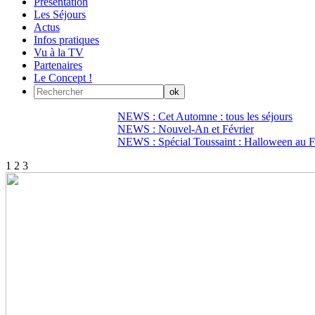
Présentation
Les Séjours
Actus
Infos pratiques
Vu à la TV
Partenaires
Le Concept !
NEWS : Cet Automne : tous les séjours
NEWS : Nouvel-An et Février
NEWS : Spécial Toussaint : Halloween au Fi
1
2
3