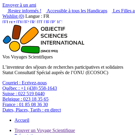
Envoyer à un ami
Restez informés !
Accessible à tous les Handicaps
Les Filles a
Wishlist (
0
)
Langue : FR
Vos Voyages Scientifiques
L’inventeur des séjours de recherches participatives et solidaires
Statut Consultatif Spécial auprès de l’ONU (ECOSOC)
Courriel :
Ecrivez-nous
Québec :
+1 (438) 558-1643
Suisse :
022 519 0440
Belgique :
023 18 35 65
France :
01 85 08 36 30
Dates, Places, Tarifs :
en direct
Accueil
Trouver un Voyage Scientifique