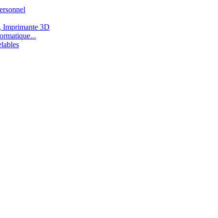
ersonnel
, Imprimante 3D
ormatique...
lables