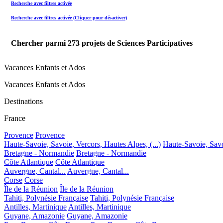
Recherche avec filtres activée
Recherche avec filtres activée (Cliquer pour désactiver)
Chercher parmi
273
projets de Sciences Participatives
Vacances Enfants et Ados
Vacances Enfants et Ados
Destinations
France
Provence
Provence
Haute-Savoie, Savoie, Vercors, Hautes Alpes, (...)
Haute-Savoie, Savoi
Bretagne - Normandie
Bretagne - Normandie
Côte Atlantique
Côte Atlantique
Auvergne, Cantal...
Auvergne, Cantal...
Corse
Corse
Île de la Réunion
Île de la Réunion
Tahiti, Polynésie Française
Tahiti, Polynésie Française
Antilles, Martinique
Antilles, Martinique
Guyane, Amazonie
Guyane, Amazonie