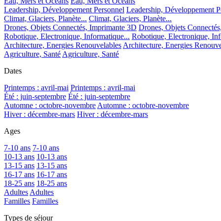
Eau, Mers et Océans
Eau, Mers et Océans
Leadership, Développement Personnel
Leadership, Développement P
Climat, Glaciers, Planète...
Climat, Glaciers, Planète...
Drones, Objets Connectés, Imprimante 3D
Drones, Objets Connectés
Robotique, Electronique, Informatique...
Robotique, Electronique, Inf
Architecture, Energies Renouvelables
Architecture, Energies Renouve
Agriculture, Santé
Agriculture, Santé
Dates
Printemps : avril-mai
Printemps : avril-mai
Été : juin-septembre
Été : juin-septembre
Automne : octobre-novembre
Automne : octobre-novembre
Hiver : décembre-mars
Hiver : décembre-mars
Ages
7-10 ans
7-10 ans
10-13 ans
10-13 ans
13-15 ans
13-15 ans
16-17 ans
16-17 ans
18-25 ans
18-25 ans
Adultes
Adultes
Familles
Familles
Types de séjour