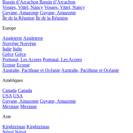
Bassin d’Arcachon
Bassin d’Arcachon
Vosges, Vittel, Nancy
Vosges, Vittel, Nancy
Guyane, Amazonie
Guyane, Amazonie
Île de la Réunion
Île de la Réunion
Europe
Angleterre
Angleterre
Norvège
Norvège
Italie
Italie
Grèce
Grèce
Portugal, Les Acores
Portugal, Les Acores
Ecosse
Ecosse
Australie, Pacifique et Océanie
Australie, Pacifique et Océanie
Amériques
Canada
Canada
USA
USA
Guyane, Amazonie
Guyane, Amazonie
Mexique
Mexique
Asie
Kirghizistan
Kirghizistan
Népal
Népal