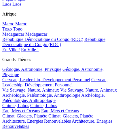
Laos
Laos
Afrique
Maroc
Maroc
Togo
Togo
Madagascar
Madagascar
République Démocratique du Congo (RDC)
République
Démocratique du Congo (RDC)
En Ville !
En Ville !
Grands Thèmes
Géologie, Astronomie, Physique
Géologie, Astronomie,
Physique
Cerveau, Leadership, Développement Personnel
Cerveau,
Leadership, Développement Personnel
Vie Sauvage, Nature, Animaux
Vie Sauvage, Nature, Animaux
Archéologie, Paléontologie, Anthropologie
Archéologie,
Paléontologie, Anthropologie
Chimie, Labos
Chimie, Labos
Eau, Mers et Océans
Eau, Mers et Océans
Climat, Glaciers, Planète
Climat, Glaciers, Planète
Architecture, Energies Renouvelables
Architecture, Energies
Renouvelables