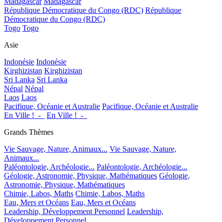
Madagascar
Madagascar
République Démocratique du Congo (RDC)
République
Démocratique du Congo (RDC)
Togo
Togo
Asie
Indonésie
Indonésie
Kirghizistan
Kirghizistan
Sri Lanka
Sri Lanka
Népal
Népal
Laos
Laos
Pacifique, Océanie et Australie
Pacifique, Océanie et Australie
En Ville !_-_
En Ville !_-_
Grands Thèmes
Vie Sauvage, Nature, Animaux...
Vie Sauvage, Nature,
Animaux...
Paléontologie, Archéologie...
Paléontologie, Archéologie...
Géologie, Astronomie, Physique, Mathématiques
Géologie,
Astronomie, Physique, Mathématiques
Chimie, Labos, Maths
Chimie, Labos, Maths
Eau, Mers et Océans
Eau, Mers et Océans
Leadership, Développement Personnel
Leadership,
Développement Personnel