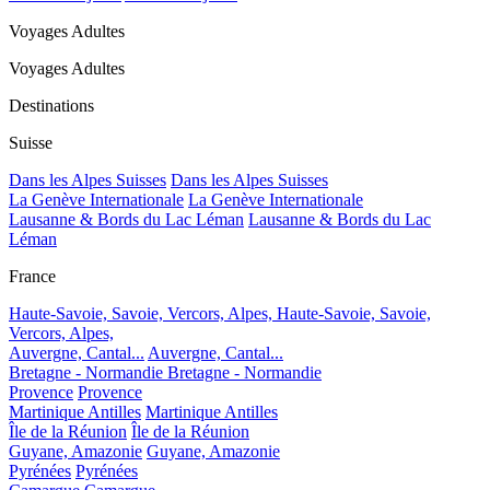
Voyages Adultes
Voyages Adultes
Destinations
Suisse
Dans les Alpes Suisses
Dans les Alpes Suisses
La Genève Internationale
La Genève Internationale
Lausanne & Bords du Lac Léman
Lausanne & Bords du Lac
Léman
France
Haute-Savoie, Savoie, Vercors, Alpes,
Haute-Savoie, Savoie,
Vercors, Alpes,
Auvergne, Cantal...
Auvergne, Cantal...
Bretagne - Normandie
Bretagne - Normandie
Provence
Provence
Martinique Antilles
Martinique Antilles
Île de la Réunion
Île de la Réunion
Guyane, Amazonie
Guyane, Amazonie
Pyrénées
Pyrénées