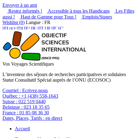
Envoyer à un ami
Restez informés !
Accessible à tous les Handicaps
Les Filles
aussi !
Haut de Gamme pour Tous !
Emplois/Stages
Wishlist (
0
)
Langue : FR
Vos Voyages Scientifiques
L’inventeur des séjours de recherches participatives et solidaires
Statut Consultatif Spécial auprès de l’ONU (ECOSOC)
Courriel :
Ecrivez-nous
Québec :
+1 (438) 558-1643
Suisse :
022 519 0440
Belgique :
023 18 35 65
France :
01 85 08 36 30
Dates, Places, Tarifs :
en direct
Accueil