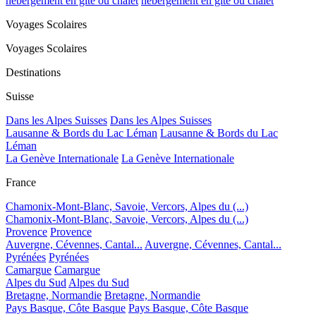
hébergement en gîte ou chalet
hébergement en gîte ou chalet
Voyages Scolaires
Voyages Scolaires
Destinations
Suisse
Dans les Alpes Suisses
Dans les Alpes Suisses
Lausanne & Bords du Lac Léman
Lausanne & Bords du Lac
Léman
La Genève Internationale
La Genève Internationale
France
Chamonix-Mont-Blanc, Savoie, Vercors, Alpes du (...)
Chamonix-Mont-Blanc, Savoie, Vercors, Alpes du (...)
Provence
Provence
Auvergne, Cévennes, Cantal...
Auvergne, Cévennes, Cantal...
Pyrénées
Pyrénées
Camargue
Camargue
Alpes du Sud
Alpes du Sud
Bretagne, Normandie
Bretagne, Normandie
Pays Basque, Côte Basque
Pays Basque, Côte Basque