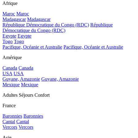
Afrique
Maroc
Maroc
Madagascar
Madagascar
République Démocratique du Congo (RDC)
République
Démocratique du Congo (RDC)
Egypte
Egypte
Togo
Togo
Pacifique, Océanie et Australie
Pacifique, Océanie et Australie
Amérique
Canada
Canada
USA
USA
Guyane, Amazonie
Guyane, Amazonie
Mexique
Mexique
Adultes Séjours Confort
France
Baronnies
Baronnies
Cantal
Cantal
Vercors
Vercors
Asie