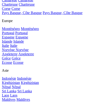
Camargue
Camargue
Chartreuse
Chartreuse
Corse
Corse
Pays Basque, Côte Basque
Pays Basque, Côte Basque
Europe
Monténégro
Monténégro
Portugal
Portugal
Espagne
Espagne
Islande
Islande
Italie
Italie
Norvège
Norvège
Angleterre
Angleterre
Grèce
Grèce
Ecosse
Ecosse
Asie
Indonésie
Indonésie
Kirghizistan
Kirghizistan
Népal
Népal
Sri Lanka
Sri Lanka
Laos
Laos
Maldives
Maldives