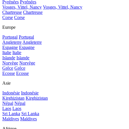
Pyrénées
Pyrénées
Vosges, Vittel, Nancy
Vosges, Vittel, Nancy
Chartreuse
Chartreuse
Corse
Corse
Europe
Portugal
Portugal
Angleterre
Angleterre
Espagne
Espagne
Italie
Italie
Islande
Islande
Norvège
Norvège
Grèce
Grèce
Ecosse
Ecosse
Asie
Indonésie
Indonésie
Kirghizistan
Kirghizistan
Népal
Népal
Laos
Laos
Sri Lanka
Sri Lanka
Maldives
Maldives
Afrique