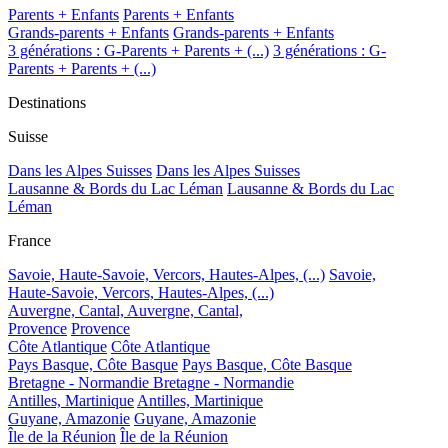
Parents + Enfants
Parents + Enfants
Grands-parents + Enfants
Grands-parents + Enfants
3 générations : G-Parents + Parents + (...)
3 générations : G-
Parents + Parents + (...)
Destinations
Suisse
Dans les Alpes Suisses
Dans les Alpes Suisses
Lausanne & Bords du Lac Léman
Lausanne & Bords du Lac
Léman
France
Savoie, Haute-Savoie, Vercors, Hautes-Alpes, (...)
Savoie,
Haute-Savoie, Vercors, Hautes-Alpes, (...)
Auvergne, Cantal,
Auvergne, Cantal,
Provence
Provence
Côte Atlantique
Côte Atlantique
Pays Basque, Côte Basque
Pays Basque, Côte Basque
Bretagne - Normandie
Bretagne - Normandie
Antilles, Martinique
Antilles, Martinique
Guyane, Amazonie
Guyane, Amazonie
Île de la Réunion
Île de la Réunion