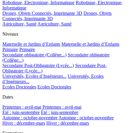
Robotique, Electronique, Informatique
Robotique, Electronique,
Informatique
Drones, Objets Connectés, Imprimante 3D
Drones, Objets
Connectés, Imprimante 3D
Agriculture, Santé
Agriculture, Santé
Niveaux
Maternelle et Jardins d’Enfants
Maternelle et Jardins d’Enfants
Primaire
Primaire
Secondaire obligatoire (Collège...)
Secondaire obligatoire
(Collège...)
Secondaire Post-Obligatoire (Lycée...)
Secondaire Post-
Obligatoire (Lycée...)
Universités, Ecoles d’Ingénieurs...
Universités, Ecoles
d’Ingénieurs...
Ecoles Doctorales
Ecoles Doctorales
Dates
Printemps : avril-mai
Printemps : avril-mai
Été : juin-septembre
Été : juin-septembre
Automne : octobre-novembre
Automne : octobre-novembre
Hiver : décembre-mars
Hiver : décembre-mars