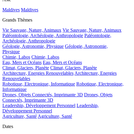
Maldives
Maldives
Grands Thèmes
Vie Sauvage, Nature, Animaux
Vie Sauvage, Nature, Animaux
Paléontologie, Archéologie, Anthropologie
Paléontologie,
Archéologie, Anthropologie
Géologie, Astronomie, Physique
Géologie, Astronomie,
Physique
Chimie, Labos
Chimie, Labos
Eau, Mers et Océans
Eau, Mers et Océans
Climat, Glaciers, Planète
Climat, Glaciers, Planète
Architecture, Energies Renouvelables
Architecture, Energies
Renouvelables
Robotique, Electronique, Informatique
Robotique, Electronique,
Informatique
Drones, Objets Connectés, Imprimante 3D
Drones, Objets
Connectés, Imprimante 3D
Leadership, Développement Personnel
Leadership,
Développement Personnel
Agriculture, Santé
Agriculture, Santé
Dates