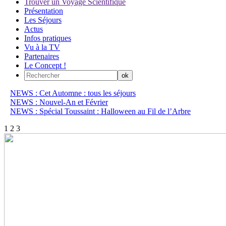
Trouver un Voyage Scientifique
Présentation
Les Séjours
Actus
Infos pratiques
Vu à la TV
Partenaires
Le Concept !
NEWS : Cet Automne : tous les séjours
NEWS : Nouvel-An et Février
NEWS : Spécial Toussaint : Halloween au Fil de l’Arbre
1
2
3