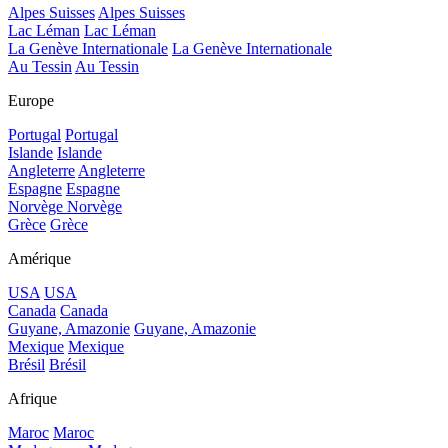
Alpes Suisses
Alpes Suisses
Lac Léman
Lac Léman
La Genève Internationale
La Genève Internationale
Au Tessin
Au Tessin
Europe
Portugal
Portugal
Islande
Islande
Angleterre
Angleterre
Espagne
Espagne
Norvège
Norvège
Grèce
Grèce
Amérique
USA
USA
Canada
Canada
Guyane, Amazonie
Guyane, Amazonie
Mexique
Mexique
Brésil
Brésil
Afrique
Maroc
Maroc