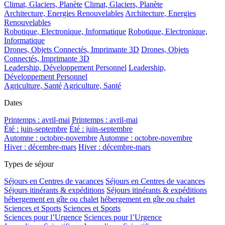
Climat, Glaciers, Planète
Climat, Glaciers, Planète
Architecture, Energies Renouvelables
Architecture, Energies
Renouvelables
Robotique, Electronique, Informatique
Robotique, Electronique,
Informatique
Drones, Objets Connectés, Imprimante 3D
Drones, Objets
Connectés, Imprimante 3D
Leadership, Développement Personnel
Leadership,
Développement Personnel
Agriculture, Santé
Agriculture, Santé
Dates
Printemps : avril-mai
Printemps : avril-mai
Été : juin-septembre
Été : juin-septembre
Automne : octobre-novembre
Automne : octobre-novembre
Hiver : décembre-mars
Hiver : décembre-mars
Types de séjour
Séjours en Centres de vacances
Séjours en Centres de vacances
Séjours itinérants & expéditions
Séjours itinérants & expéditions
hébergement en gîte ou chalet
hébergement en gîte ou chalet
Sciences et Sports
Sciences et Sports
Sciences pour l’Urgence
Sciences pour l’Urgence