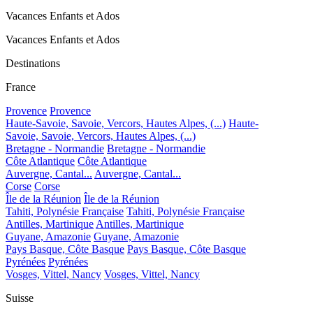
Vacances Enfants et Ados
Vacances Enfants et Ados
Destinations
France
Provence
Provence
Haute-Savoie, Savoie, Vercors, Hautes Alpes, (...)
Haute-
Savoie, Savoie, Vercors, Hautes Alpes, (...)
Bretagne - Normandie
Bretagne - Normandie
Côte Atlantique
Côte Atlantique
Auvergne, Cantal...
Auvergne, Cantal...
Corse
Corse
Île de la Réunion
Île de la Réunion
Tahiti, Polynésie Française
Tahiti, Polynésie Française
Antilles, Martinique
Antilles, Martinique
Guyane, Amazonie
Guyane, Amazonie
Pays Basque, Côte Basque
Pays Basque, Côte Basque
Pyrénées
Pyrénées
Vosges, Vittel, Nancy
Vosges, Vittel, Nancy
Suisse