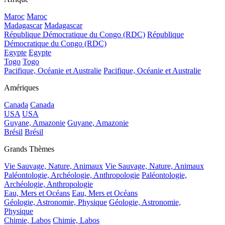
Maroc
Maroc
Madagascar
Madagascar
République Démocratique du Congo (RDC)
République
Démocratique du Congo (RDC)
Egypte
Egypte
Togo
Togo
Pacifique, Océanie et Australie
Pacifique, Océanie et Australie
Amériques
Canada
Canada
USA
USA
Guyane, Amazonie
Guyane, Amazonie
Brésil
Brésil
Grands Thèmes
Vie Sauvage, Nature, Animaux
Vie Sauvage, Nature, Animaux
Paléontologie, Archéologie, Anthropologie
Paléontologie,
Archéologie, Anthropologie
Eau, Mers et Océans
Eau, Mers et Océans
Géologie, Astronomie, Physique
Géologie, Astronomie,
Physique
Chimie, Labos
Chimie, Labos