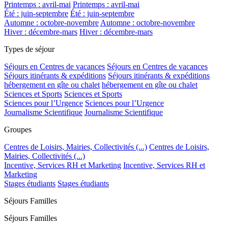
Printemps : avril-mai
Printemps : avril-mai
Été : juin-septembre
Été : juin-septembre
Automne : octobre-novembre
Automne : octobre-novembre
Hiver : décembre-mars
Hiver : décembre-mars
Types de séjour
Séjours en Centres de vacances
Séjours en Centres de vacances
Séjours itinérants & expéditions
Séjours itinérants & expéditions
hébergement en gîte ou chalet
hébergement en gîte ou chalet
Sciences et Sports
Sciences et Sports
Sciences pour l’Urgence
Sciences pour l’Urgence
Journalisme Scientifique
Journalisme Scientifique
Groupes
Centres de Loisirs, Mairies, Collectivités (...)
Centres de Loisirs,
Mairies, Collectivités (...)
Incentive, Services RH et Marketing
Incentive, Services RH et
Marketing
Stages étudiants
Stages étudiants
Séjours Familles
Séjours Familles