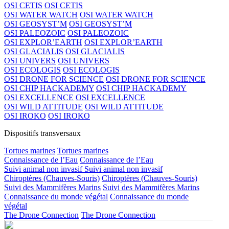
OSI CETIS
OSI CETIS
OSI WATER WATCH
OSI WATER WATCH
OSI GEOSYST’M
OSI GEOSYST’M
OSI PALEOZOIC
OSI PALEOZOIC
OSI EXPLOR’EARTH
OSI EXPLOR’EARTH
OSI GLACIALIS
OSI GLACIALIS
OSI UNIVERS
OSI UNIVERS
OSI ECOLOGIS
OSI ECOLOGIS
OSI DRONE FOR SCIENCE
OSI DRONE FOR SCIENCE
OSI CHIP HACKADEMY
OSI CHIP HACKADEMY
OSI EXCELLENCE
OSI EXCELLENCE
OSI WILD ATTITUDE
OSI WILD ATTITUDE
OSI IROKO
OSI IROKO
Dispositifs transversaux
Tortues marines
Tortues marines
Connaissance de l’Eau
Connaissance de l’Eau
Suivi animal non invasif
Suivi animal non invasif
Chiroptères (Chauves-Souris)
Chiroptères (Chauves-Souris)
Suivi des Mammifères Marins
Suivi des Mammifères Marins
Connaissance du monde végétal
Connaissance du monde
végétal
The Drone Connection
The Drone Connection