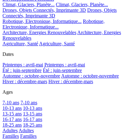
Climat, Glaciers, Planète...
Climat, Glaciers, Planète...
Drones, Objets Connectés, Imprimante 3D
Drones, Objets
Connectés, Imprimante 3D
Robotique, Electronique, Informatique...
Robotique,
Electronique, Informatique...
Architecture, Energies Renouvelables
Architecture, Energies
Renouvelables
Agriculture, Santé
Agriculture, Santé
Dates
Printemps : avril-mai
Printemps : avril-mai
Été : juin-septembre
Été : juin-septembre
Automne : octobre-novembre
Automne : octobre-novembre
Hiver : décembre-mars
Hiver : décembre-mars
Ages
7-10 ans
7-10 ans
10-13 ans
10-13 ans
13-15 ans
13-15 ans
16-17 ans
16-17 ans
18-25 ans
18-25 ans
Adultes
Adultes
Familles
Familles