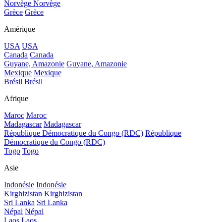
Norvège
Norvège
Grèce
Grèce
Amérique
USA
USA
Canada
Canada
Guyane, Amazonie
Guyane, Amazonie
Mexique
Mexique
Brésil
Brésil
Afrique
Maroc
Maroc
Madagascar
Madagascar
République Démocratique du Congo (RDC)
République
Démocratique du Congo (RDC)
Togo
Togo
Asie
Indonésie
Indonésie
Kirghizistan
Kirghizistan
Sri Lanka
Sri Lanka
Népal
Népal
Laos
Laos