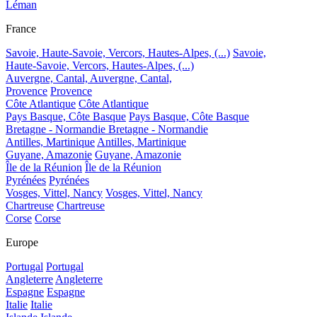
Léman
France
Savoie, Haute-Savoie, Vercors, Hautes-Alpes, (...)
Savoie,
Haute-Savoie, Vercors, Hautes-Alpes, (...)
Auvergne, Cantal,
Auvergne, Cantal,
Provence
Provence
Côte Atlantique
Côte Atlantique
Pays Basque, Côte Basque
Pays Basque, Côte Basque
Bretagne - Normandie
Bretagne - Normandie
Antilles, Martinique
Antilles, Martinique
Guyane, Amazonie
Guyane, Amazonie
Île de la Réunion
Île de la Réunion
Pyrénées
Pyrénées
Vosges, Vittel, Nancy
Vosges, Vittel, Nancy
Chartreuse
Chartreuse
Corse
Corse
Europe
Portugal
Portugal
Angleterre
Angleterre
Espagne
Espagne
Italie
Italie