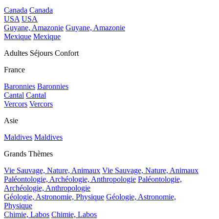
Canada
Canada
USA
USA
Guyane, Amazonie
Guyane, Amazonie
Mexique
Mexique
Adultes Séjours Confort
France
Baronnies
Baronnies
Cantal
Cantal
Vercors
Vercors
Asie
Maldives
Maldives
Grands Thèmes
Vie Sauvage, Nature, Animaux
Vie Sauvage, Nature, Animaux
Paléontologie, Archéologie, Anthropologie
Paléontologie,
Archéologie, Anthropologie
Géologie, Astronomie, Physique
Géologie, Astronomie,
Physique
Chimie, Labos
Chimie, Labos