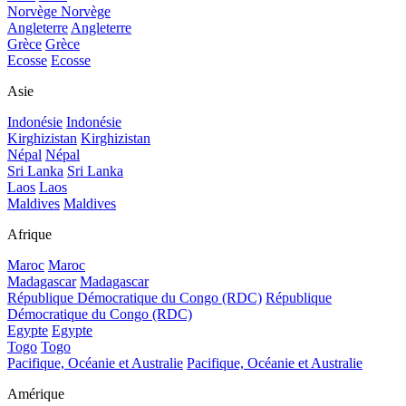
Norvège
Norvège
Angleterre
Angleterre
Grèce
Grèce
Ecosse
Ecosse
Asie
Indonésie
Indonésie
Kirghizistan
Kirghizistan
Népal
Népal
Sri Lanka
Sri Lanka
Laos
Laos
Maldives
Maldives
Afrique
Maroc
Maroc
Madagascar
Madagascar
République Démocratique du Congo (RDC)
République
Démocratique du Congo (RDC)
Egypte
Egypte
Togo
Togo
Pacifique, Océanie et Australie
Pacifique, Océanie et Australie
Amérique