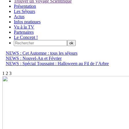
Trouver un Voyage Scientifique
Présentation
Les Séjours
Actus
Infos pratiques
Vu à la TV
Partenaires
Le Concept !
NEWS : Cet Automne : tous les séjours
NEWS : Nouvel-An et Février
NEWS : Spécial Toussaint : Halloween au Fil de l’Arbre
1
2
3