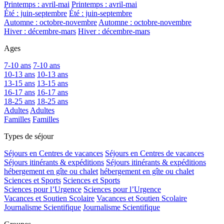
Printemps : avril-mai
Printemps : avril-mai
Été : juin-septembre
Été : juin-septembre
Automne : octobre-novembre
Automne : octobre-novembre
Hiver : décembre-mars
Hiver : décembre-mars
Ages
7-10 ans
7-10 ans
10-13 ans
10-13 ans
13-15 ans
13-15 ans
16-17 ans
16-17 ans
18-25 ans
18-25 ans
Adultes
Adultes
Familles
Familles
Types de séjour
Séjours en Centres de vacances
Séjours en Centres de vacances
Séjours itinérants & expéditions
Séjours itinérants & expéditions
hébergement en gîte ou chalet
hébergement en gîte ou chalet
Sciences et Sports
Sciences et Sports
Sciences pour l’Urgence
Sciences pour l’Urgence
Vacances et Soutien Scolaire
Vacances et Soutien Scolaire
Journalisme Scientifique
Journalisme Scientifique