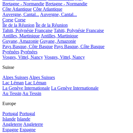
Bretagne - Normandie
Bretagne - Normandie
Côte Atlantique
Côte Atlantique
Auvergne, Cantal...
Auvergne, Cantal...
Corse
Corse
Île de la Réunion
Île de la Réunion
Tahiti, Polynésie Française
Tahiti, Polynésie Française
Antilles, Martinique
Antilles, Martinique
Guyane, Amazonie
Guyane, Amazonie
Pays Basque, Côte Basque
Pays Basque, Côte Basque
Pyrénées
Pyrénées
Vosges, Vittel, Nancy
Vosges, Vittel, Nancy
Suisse
Alpes Suisses
Alpes Suisses
Lac Léman
Lac Léman
La Genève Internationale
La Genève Internationale
Au Tessin
Au Tessin
Europe
Portugal
Portugal
Islande
Islande
Angleterre
Angleterre
Espagne
Espagne