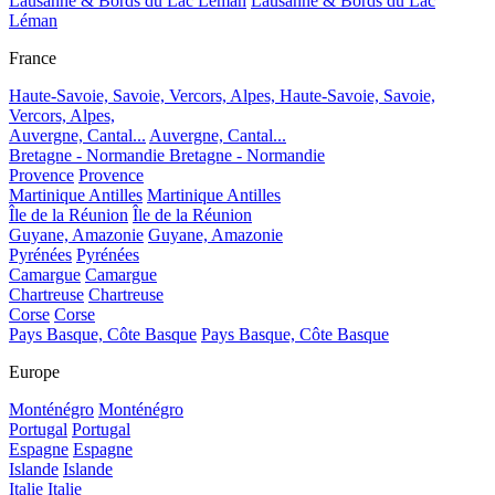
Lausanne & Bords du Lac Léman
Lausanne & Bords du Lac
Léman
France
Haute-Savoie, Savoie, Vercors, Alpes,
Haute-Savoie, Savoie,
Vercors, Alpes,
Auvergne, Cantal...
Auvergne, Cantal...
Bretagne - Normandie
Bretagne - Normandie
Provence
Provence
Martinique Antilles
Martinique Antilles
Île de la Réunion
Île de la Réunion
Guyane, Amazonie
Guyane, Amazonie
Pyrénées
Pyrénées
Camargue
Camargue
Chartreuse
Chartreuse
Corse
Corse
Pays Basque, Côte Basque
Pays Basque, Côte Basque
Europe
Monténégro
Monténégro
Portugal
Portugal
Espagne
Espagne
Islande
Islande
Italie
Italie