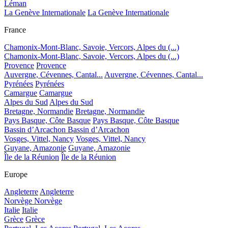
Léman
La Genève Internationale
La Genève Internationale
France
Chamonix-Mont-Blanc, Savoie, Vercors, Alpes du (...)
Chamonix-Mont-Blanc, Savoie, Vercors, Alpes du (...)
Provence
Provence
Auvergne, Cévennes, Cantal...
Auvergne, Cévennes, Cantal...
Pyrénées
Pyrénées
Camargue
Camargue
Alpes du Sud
Alpes du Sud
Bretagne, Normandie
Bretagne, Normandie
Pays Basque, Côte Basque
Pays Basque, Côte Basque
Bassin d’Arcachon
Bassin d’Arcachon
Vosges, Vittel, Nancy
Vosges, Vittel, Nancy
Guyane, Amazonie
Guyane, Amazonie
Île de la Réunion
Île de la Réunion
Europe
Angleterre
Angleterre
Norvège
Norvège
Italie
Italie
Grèce
Grèce