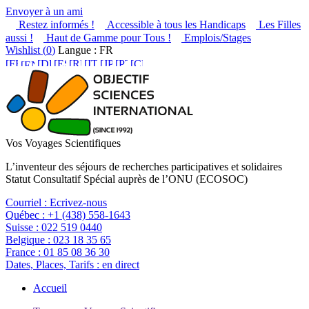
Envoyer à un ami
Restez informés !
Accessible à tous les Handicaps
Les Filles
aussi !
Haut de Gamme pour Tous !
Emplois/Stages
Wishlist (
0
)
Langue : FR
Vos Voyages Scientifiques
L’inventeur des séjours de recherches participatives et solidaires
Statut Consultatif Spécial auprès de l’ONU (ECOSOC)
Courriel :
Ecrivez-nous
Québec :
+1 (438) 558-1643
Suisse :
022 519 0440
Belgique :
023 18 35 65
France :
01 85 08 36 30
Dates, Places, Tarifs :
en direct
Accueil