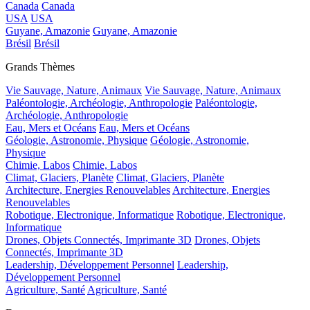
Canada
Canada
USA
USA
Guyane, Amazonie
Guyane, Amazonie
Brésil
Brésil
Grands Thèmes
Vie Sauvage, Nature, Animaux
Vie Sauvage, Nature, Animaux
Paléontologie, Archéologie, Anthropologie
Paléontologie,
Archéologie, Anthropologie
Eau, Mers et Océans
Eau, Mers et Océans
Géologie, Astronomie, Physique
Géologie, Astronomie,
Physique
Chimie, Labos
Chimie, Labos
Climat, Glaciers, Planète
Climat, Glaciers, Planète
Architecture, Energies Renouvelables
Architecture, Energies
Renouvelables
Robotique, Electronique, Informatique
Robotique, Electronique,
Informatique
Drones, Objets Connectés, Imprimante 3D
Drones, Objets
Connectés, Imprimante 3D
Leadership, Développement Personnel
Leadership,
Développement Personnel
Agriculture, Santé
Agriculture, Santé