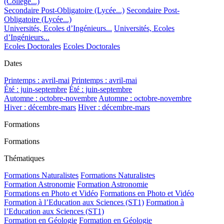
(Collège...)
Secondaire Post-Obligatoire (Lycée...)
Secondaire Post-
Obligatoire (Lycée...)
Universités, Ecoles d’Ingénieurs...
Universités, Ecoles
d’Ingénieurs...
Ecoles Doctorales
Ecoles Doctorales
Dates
Printemps : avril-mai
Printemps : avril-mai
Été : juin-septembre
Été : juin-septembre
Automne : octobre-novembre
Automne : octobre-novembre
Hiver : décembre-mars
Hiver : décembre-mars
Formations
Formations
Thématiques
Formations Naturalistes
Formations Naturalistes
Formation Astronomie
Formation Astronomie
Formations en Photo et Vidéo
Formations en Photo et Vidéo
Formation à l’Education aux Sciences (ST1)
Formation à
l’Education aux Sciences (ST1)
Formation en Géologie
Formation en Géologie