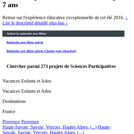
7 ans
Retour sur l'expérience éducative exceptionnelle de cet été 2016.
↓
Lire le descriptif détaillé plus bas ↓
Activer la recherche avec filtres
Recherche avec filtres activée
Recherche avec filtres activée (Cliquer pour désactiver)
Chercher parmi
273
projets de Sciences Participatives
Vacances Enfants et Ados
Vacances Enfants et Ados
Destinations
France
Provence
Provence
Haute-Savoie, Savoie, Vercors, Hautes Alpes, (...)
Haute-
Savoie, Savoie, Vercors, Hautes Alpes, (...)