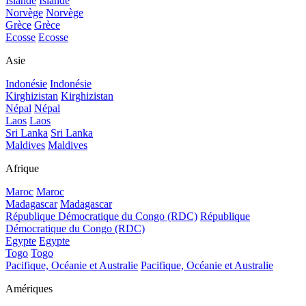
Islande
Islande
Norvège
Norvège
Grèce
Grèce
Ecosse
Ecosse
Asie
Indonésie
Indonésie
Kirghizistan
Kirghizistan
Népal
Népal
Laos
Laos
Sri Lanka
Sri Lanka
Maldives
Maldives
Afrique
Maroc
Maroc
Madagascar
Madagascar
République Démocratique du Congo (RDC)
République
Démocratique du Congo (RDC)
Egypte
Egypte
Togo
Togo
Pacifique, Océanie et Australie
Pacifique, Océanie et Australie
Amériques