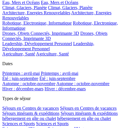
Eau, Mers et Océans
Eau, Mers et Océans
Climat, Glaciers, Planète
Climat, Glaciers, Planète
Architecture, Energies Renouvelables
Architecture, Energies
Renouvelables
Robotique, Electronique, Informatique
Robotique, Electronique,
Informatique
Drones, Objets Connectés, Imprimante 3D
Drones, Objets
Connectés, Imprimante 3D
Leadership, Développement Personnel
Leadership,
Développement Personnel
Agriculture, Santé
Agriculture, Santé
Dates
Printemps : avril-mai
Printemps : avril-mai
Été : juin-septembre
Été : juin-septembre
Automne : octobre-novembre
Automne : octobre-novembre
Hiver : décembre-mars
Hiver : décembre-mars
Types de séjour
Séjours en Centres de vacances
Séjours en Centres de vacances
Séjours itinérants & expéditions
Séjours itinérants & expéditions
hébergement en gîte ou chalet
hébergement en gîte ou chalet
Sciences et Sports
Sciences et Sports