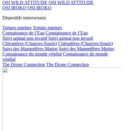
OSI WILD ATTITUDE
OSI WILD ATTITUDE
OSI IROKO
OSI IROKO
Dispositifs transversaux
Tortues marines
Tortues marines
Connaissance de l’Eau
Connaissance de l’Eau
Suivi animal non invasif
Suivi animal non invasif
Chiroptères (Chauves-Souris)
Chiroptères (Chauves-Souris)
Suivi des Mammifères Marins
Suivi des Mammifères Marins
Connaissance du monde végétal
Connaissance du monde
végétal
The Drone Connection
The Drone Connection