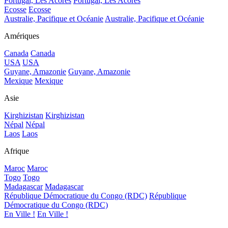
Portugal, Les Acores
Portugal, Les Acores
Ecosse
Ecosse
Australie, Pacifique et Océanie
Australie, Pacifique et Océanie
Amériques
Canada
Canada
USA
USA
Guyane, Amazonie
Guyane, Amazonie
Mexique
Mexique
Asie
Kirghizistan
Kirghizistan
Népal
Népal
Laos
Laos
Afrique
Maroc
Maroc
Togo
Togo
Madagascar
Madagascar
République Démocratique du Congo (RDC)
République
Démocratique du Congo (RDC)
En Ville !
En Ville !