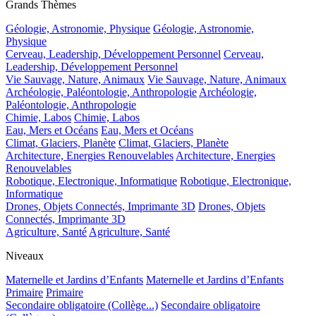
Grands Thèmes
Géologie, Astronomie, Physique
Géologie, Astronomie,
Physique
Cerveau, Leadership, Développement Personnel
Cerveau,
Leadership, Développement Personnel
Vie Sauvage, Nature, Animaux
Vie Sauvage, Nature, Animaux
Archéologie, Paléontologie, Anthropologie
Archéologie,
Paléontologie, Anthropologie
Chimie, Labos
Chimie, Labos
Eau, Mers et Océans
Eau, Mers et Océans
Climat, Glaciers, Planète
Climat, Glaciers, Planète
Architecture, Energies Renouvelables
Architecture, Energies
Renouvelables
Robotique, Electronique, Informatique
Robotique, Electronique,
Informatique
Drones, Objets Connectés, Imprimante 3D
Drones, Objets
Connectés, Imprimante 3D
Agriculture, Santé
Agriculture, Santé
Niveaux
Maternelle et Jardins d’Enfants
Maternelle et Jardins d’Enfants
Primaire
Primaire
Secondaire obligatoire (Collège...)
Secondaire obligatoire