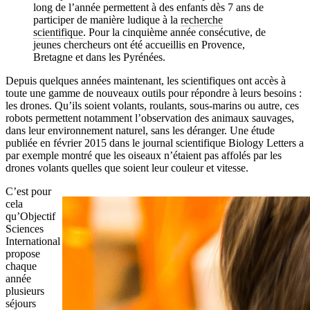
long de l’année permettent à des enfants dès 7 ans de
Retour sur l'expérience éducative exceptionnelle de cet été
participer de manière ludique à la
recherche
2016.
↓ Lire le descriptif détaillé plus bas ↓
scientifique
. Pour la cinquième année consécutive, de
jeunes chercheurs ont été accueillis en Provence,
Bretagne et dans les Pyrénées.
Depuis quelques années maintenant, les scientifiques ont accès à
toute une gamme de nouveaux outils pour répondre à leurs besoins :
les drones. Qu’ils soient volants, roulants, sous-marins ou autre, ces
robots permettent notamment l’observation des animaux sauvages,
dans leur environnement naturel, sans les déranger. Une étude
publiée en février 2015 dans le journal scientifique Biology Letters a
par exemple montré que les oiseaux n’étaient pas affolés par les
drones volants quelles que soient leur couleur et vitesse.
C’est pour
cela
qu’Objectif
Sciences
International
propose
chaque
année
plusieurs
séjours