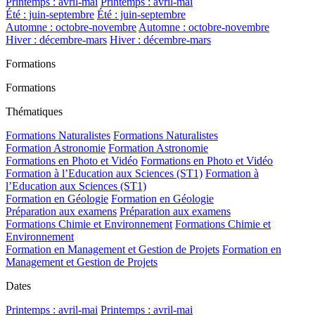
Printemps : avril-mai
Printemps : avril-mai
Été : juin-septembre
Été : juin-septembre
Automne : octobre-novembre
Automne : octobre-novembre
Hiver : décembre-mars
Hiver : décembre-mars
Formations
Formations
Thématiques
Formations Naturalistes
Formations Naturalistes
Formation Astronomie
Formation Astronomie
Formations en Photo et Vidéo
Formations en Photo et Vidéo
Formation à l’Education aux Sciences (ST1)
Formation à
l’Education aux Sciences (ST1)
Formation en Géologie
Formation en Géologie
Préparation aux examens
Préparation aux examens
Formations Chimie et Environnement
Formations Chimie et
Environnement
Formation en Management et Gestion de Projets
Formation en
Management et Gestion de Projets
Dates
Printemps : avril-mai
Printemps : avril-mai