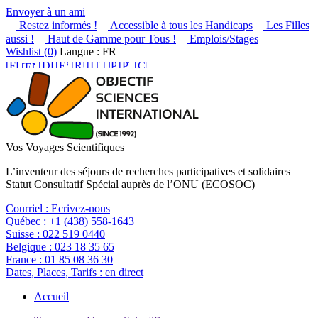
Envoyer à un ami
Restez informés !
Accessible à tous les Handicaps
Les Filles
aussi !
Haut de Gamme pour Tous !
Emplois/Stages
Wishlist (
0
)
Langue : FR
Vos Voyages Scientifiques
L’inventeur des séjours de recherches participatives et solidaires
Statut Consultatif Spécial auprès de l’ONU (ECOSOC)
Courriel :
Ecrivez-nous
Québec :
+1 (438) 558-1643
Suisse :
022 519 0440
Belgique :
023 18 35 65
France :
01 85 08 36 30
Dates, Places, Tarifs :
en direct
Accueil