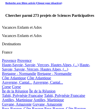
Recherche avec filtres activée (Cliquer pour désactiver)
Chercher parmi
273
projets de Sciences Participatives
Vacances Enfants et Ados
Vacances Enfants et Ados
Destinations
France
Provence
Provence
Haute-Savoie, Savoie, Vercors, Hautes Alpes, (...)
Haute-
Savoie, Savoie, Vercors, Hautes Alpes, (...)
Bretagne - Normandie
Bretagne - Normandie
Côte Atlantique
Côte Atlantique
Auvergne, Cantal...
Auvergne, Cantal...
Corse
Corse
Île de la Réunion
Île de la Réunion
Tahiti, Polynésie Française
Tahiti, Polynésie Française
Antilles, Martinique
Antilles, Martinique
Guyane, Amazonie
Guyane, Amazonie
Pays Basque, Côte Basque
Pays Basque, Côte Basque