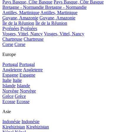
Pays Basque, Côte Basque
Pays Basque, Côte Basque
Bretagne - Normandie
Bretagne - Normandie
Antilles, Martinique
Antilles, Martinique
Guyane, Amazonie
Guyane, Amazonie
Île de la Réunion
Île de la Réunion
Pyrénées
Pyrénées
Vosges, Vittel, Nancy
Vosges, Vittel, Nancy
Chartreuse
Chartreuse
Corse
Corse
Europe
Portugal
Portugal
Angleterre
Angleterre
Espagne
Espagne
Italie
Italie
Islande
Islande
Norvège
Norvège
Grèce
Grèce
Ecosse
Ecosse
Asie
Indonésie
Indonésie
Kirghizistan
Kirghizistan