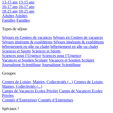
13-15 ans
13-15 ans
16-17 ans
16-17 ans
18-25 ans
18-25 ans
Adultes
Adultes
Familles
Familles
Types de séjour
Séjours en Centres de vacances
Séjours en Centres de vacances
Séjours itinérants & expéditions
Séjours itinérants & expéditions
hébergement en gîte ou chalet
hébergement en gîte ou chalet
Sciences et Sports
Sciences et Sports
Sciences pour l’Urgence
Sciences pour l’Urgence
Vacances et Soutien Scolaire
Vacances et Soutien Scolaire
Journalisme Scientifique
Journalisme Scientifique
Groupes
Centres de Loisirs, Mairies, Collectivités (...)
Centres de Loisirs,
Mairies, Collectivités (...)
Camps de Vacances Ecoles Privées
Camps de Vacances Ecoles
Privées
Comités d’Entreprises
Comités d’Entreprises
Spéciaux !