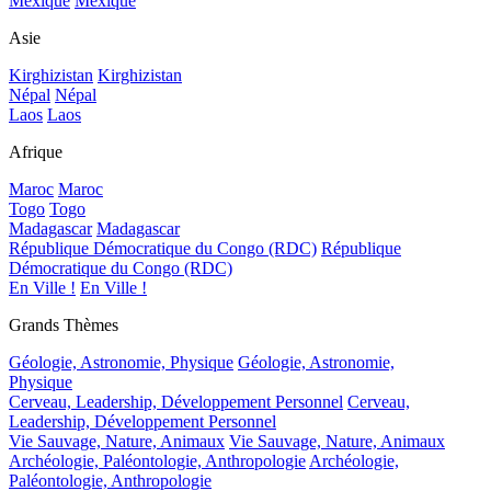
Mexique
Mexique
Asie
Kirghizistan
Kirghizistan
Népal
Népal
Laos
Laos
Afrique
Maroc
Maroc
Togo
Togo
Madagascar
Madagascar
République Démocratique du Congo (RDC)
République
Démocratique du Congo (RDC)
En Ville !
En Ville !
Grands Thèmes
Géologie, Astronomie, Physique
Géologie, Astronomie,
Physique
Cerveau, Leadership, Développement Personnel
Cerveau,
Leadership, Développement Personnel
Vie Sauvage, Nature, Animaux
Vie Sauvage, Nature, Animaux
Archéologie, Paléontologie, Anthropologie
Archéologie,
Paléontologie, Anthropologie