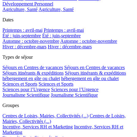
Développement Personnel
Agriculture, Santé
Agriculture, Santé
Dates
Printemps : avril-mai
Printemps : avril-mai
Été : juin-septembre
Été : juin-septembre
Automne : octobre-novembre
Automne : octobre-novembre
Hiver : décembre-mars
Hiver : décembre-mars
Types de séjour
Séjours en Centres de vacances
Séjours en Centres de vacances
Séjours itinérants & expéditions
Séjours itinérants & expéditions
hébergement en gîte ou chalet
hébergement en gîte ou chalet
Sciences et Sports
Sciences et Sports
Sciences pour l’Urgence
Sciences pour l’Urgence
Journalisme Scientifique
Journalisme Scientifique
Groupes
Centres de Loisirs, Mairies, Collectivités (...)
Centres de Loisirs,
Mairies, Collectivités (...)
Incentive, Services RH et Marketing
Incentive, Services RH et
Marketing