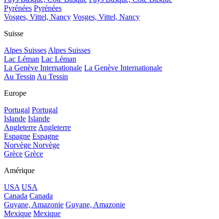
Pyrénées
Pyrénées
Vosges, Vittel, Nancy
Vosges, Vittel, Nancy
Suisse
Alpes Suisses
Alpes Suisses
Lac Léman
Lac Léman
La Genève Internationale
La Genève Internationale
Au Tessin
Au Tessin
Europe
Portugal
Portugal
Islande
Islande
Angleterre
Angleterre
Espagne
Espagne
Norvège
Norvège
Grèce
Grèce
Amérique
USA
USA
Canada
Canada
Guyane, Amazonie
Guyane, Amazonie
Mexique
Mexique