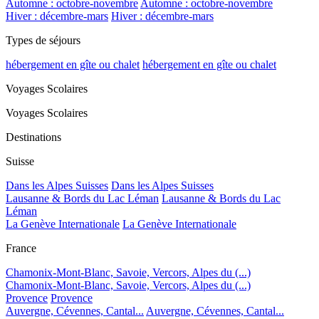
Automne : octobre-novembre
Automne : octobre-novembre
Hiver : décembre-mars
Hiver : décembre-mars
Types de séjours
hébergement en gîte ou chalet
hébergement en gîte ou chalet
Voyages Scolaires
Voyages Scolaires
Destinations
Suisse
Dans les Alpes Suisses
Dans les Alpes Suisses
Lausanne & Bords du Lac Léman
Lausanne & Bords du Lac
Léman
La Genève Internationale
La Genève Internationale
France
Chamonix-Mont-Blanc, Savoie, Vercors, Alpes du (...)
Chamonix-Mont-Blanc, Savoie, Vercors, Alpes du (...)
Provence
Provence
Auvergne, Cévennes, Cantal...
Auvergne, Cévennes, Cantal...