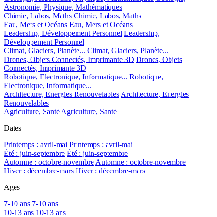
Astronomie, Physique, Mathématiques
Chimie, Labos, Maths
Chimie, Labos, Maths
Eau, Mers et Océans
Eau, Mers et Océans
Leadership, Développement Personnel
Leadership,
Développement Personnel
Climat, Glaciers, Planète...
Climat, Glaciers, Planète...
Drones, Objets Connectés, Imprimante 3D
Drones, Objets
Connectés, Imprimante 3D
Robotique, Electronique, Informatique...
Robotique,
Electronique, Informatique...
Architecture, Energies Renouvelables
Architecture, Energies
Renouvelables
Agriculture, Santé
Agriculture, Santé
Dates
Printemps : avril-mai
Printemps : avril-mai
Été : juin-septembre
Été : juin-septembre
Automne : octobre-novembre
Automne : octobre-novembre
Hiver : décembre-mars
Hiver : décembre-mars
Ages
7-10 ans
7-10 ans
10-13 ans
10-13 ans