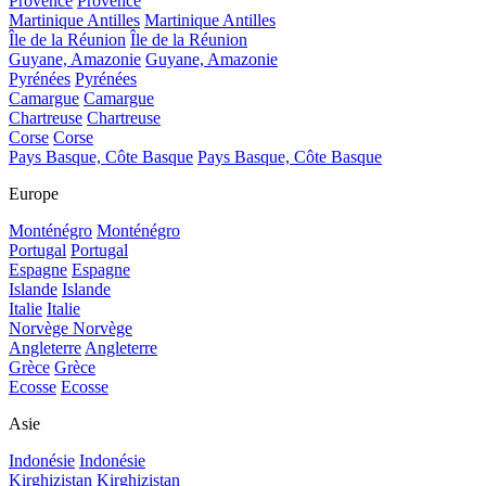
Provence
Provence
Martinique Antilles
Martinique Antilles
Île de la Réunion
Île de la Réunion
Guyane, Amazonie
Guyane, Amazonie
Pyrénées
Pyrénées
Camargue
Camargue
Chartreuse
Chartreuse
Corse
Corse
Pays Basque, Côte Basque
Pays Basque, Côte Basque
Europe
Monténégro
Monténégro
Portugal
Portugal
Espagne
Espagne
Islande
Islande
Italie
Italie
Norvège
Norvège
Angleterre
Angleterre
Grèce
Grèce
Ecosse
Ecosse
Asie
Indonésie
Indonésie
Kirghizistan
Kirghizistan