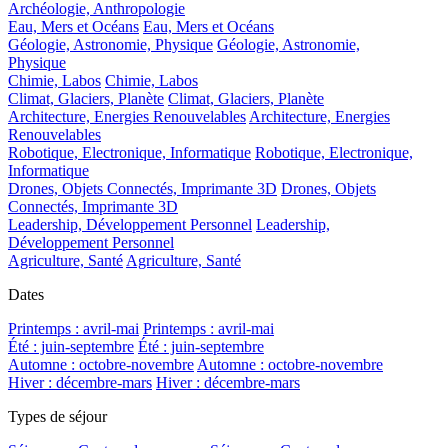
Archéologie, Anthropologie
Eau, Mers et Océans
Eau, Mers et Océans
Géologie, Astronomie, Physique
Géologie, Astronomie,
Physique
Chimie, Labos
Chimie, Labos
Climat, Glaciers, Planète
Climat, Glaciers, Planète
Architecture, Energies Renouvelables
Architecture, Energies
Renouvelables
Robotique, Electronique, Informatique
Robotique, Electronique,
Informatique
Drones, Objets Connectés, Imprimante 3D
Drones, Objets
Connectés, Imprimante 3D
Leadership, Développement Personnel
Leadership,
Développement Personnel
Agriculture, Santé
Agriculture, Santé
Dates
Printemps : avril-mai
Printemps : avril-mai
Été : juin-septembre
Été : juin-septembre
Automne : octobre-novembre
Automne : octobre-novembre
Hiver : décembre-mars
Hiver : décembre-mars
Types de séjour