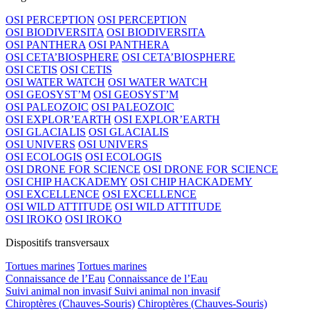
OSI PERCEPTION
OSI PERCEPTION
OSI BIODIVERSITA
OSI BIODIVERSITA
OSI PANTHERA
OSI PANTHERA
OSI CETA’BIOSPHERE
OSI CETA’BIOSPHERE
OSI CETIS
OSI CETIS
OSI WATER WATCH
OSI WATER WATCH
OSI GEOSYST’M
OSI GEOSYST’M
OSI PALEOZOIC
OSI PALEOZOIC
OSI EXPLOR’EARTH
OSI EXPLOR’EARTH
OSI GLACIALIS
OSI GLACIALIS
OSI UNIVERS
OSI UNIVERS
OSI ECOLOGIS
OSI ECOLOGIS
OSI DRONE FOR SCIENCE
OSI DRONE FOR SCIENCE
OSI CHIP HACKADEMY
OSI CHIP HACKADEMY
OSI EXCELLENCE
OSI EXCELLENCE
OSI WILD ATTITUDE
OSI WILD ATTITUDE
OSI IROKO
OSI IROKO
Dispositifs transversaux
Tortues marines
Tortues marines
Connaissance de l’Eau
Connaissance de l’Eau
Suivi animal non invasif
Suivi animal non invasif
Chiroptères (Chauves-Souris)
Chiroptères (Chauves-Souris)