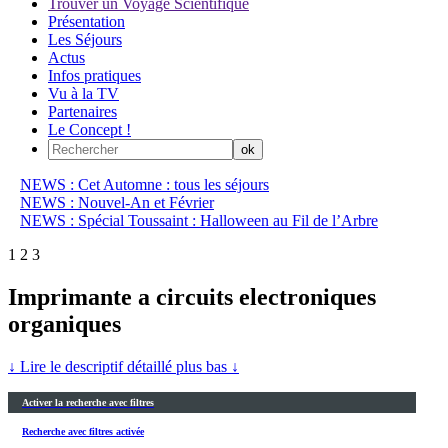
Trouver un Voyage Scientifique
Présentation
Les Séjours
Actus
Infos pratiques
Vu à la TV
Partenaires
Le Concept !
NEWS : Cet Automne : tous les séjours
NEWS : Nouvel-An et Février
NEWS : Spécial Toussaint : Halloween au Fil de l’Arbre
1
2
3
Imprimante a circuits electroniques
organiques
↓ Lire le descriptif détaillé plus bas ↓
Activer la recherche avec filtres
Recherche avec filtres activée