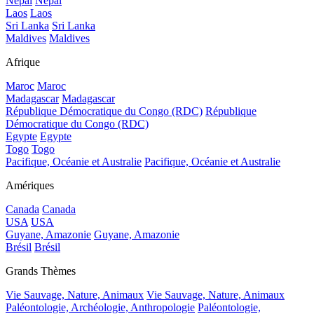
Népal
Népal
Laos
Laos
Sri Lanka
Sri Lanka
Maldives
Maldives
Afrique
Maroc
Maroc
Madagascar
Madagascar
République Démocratique du Congo (RDC)
République
Démocratique du Congo (RDC)
Egypte
Egypte
Togo
Togo
Pacifique, Océanie et Australie
Pacifique, Océanie et Australie
Amériques
Canada
Canada
USA
USA
Guyane, Amazonie
Guyane, Amazonie
Brésil
Brésil
Grands Thèmes
Vie Sauvage, Nature, Animaux
Vie Sauvage, Nature, Animaux
Paléontologie, Archéologie, Anthropologie
Paléontologie,