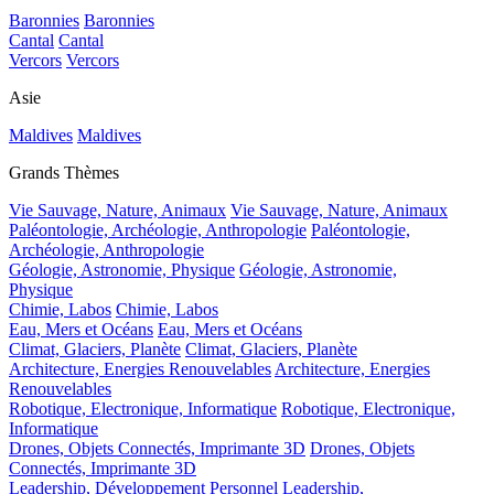
Baronnies
Baronnies
Cantal
Cantal
Vercors
Vercors
Asie
Maldives
Maldives
Grands Thèmes
Vie Sauvage, Nature, Animaux
Vie Sauvage, Nature, Animaux
Paléontologie, Archéologie, Anthropologie
Paléontologie,
Archéologie, Anthropologie
Géologie, Astronomie, Physique
Géologie, Astronomie,
Physique
Chimie, Labos
Chimie, Labos
Eau, Mers et Océans
Eau, Mers et Océans
Climat, Glaciers, Planète
Climat, Glaciers, Planète
Architecture, Energies Renouvelables
Architecture, Energies
Renouvelables
Robotique, Electronique, Informatique
Robotique, Electronique,
Informatique
Drones, Objets Connectés, Imprimante 3D
Drones, Objets
Connectés, Imprimante 3D
Leadership, Développement Personnel
Leadership,