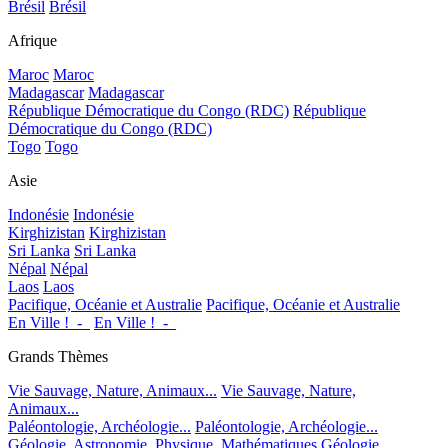
Brésil
Brésil
Afrique
Maroc
Maroc
Madagascar
Madagascar
République Démocratique du Congo (RDC)
République
Démocratique du Congo (RDC)
Togo
Togo
Asie
Indonésie
Indonésie
Kirghizistan
Kirghizistan
Sri Lanka
Sri Lanka
Népal
Népal
Laos
Laos
Pacifique, Océanie et Australie
Pacifique, Océanie et Australie
En Ville !_-_
En Ville !_-_
Grands Thèmes
Vie Sauvage, Nature, Animaux...
Vie Sauvage, Nature,
Animaux...
Paléontologie, Archéologie...
Paléontologie, Archéologie...
Géologie, Astronomie, Physique, Mathématiques
Géologie,