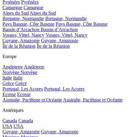
Pyrénées
Pyrénées
Camargue
Camargue
Alpes du Sud
Alpes du Sud
Bretagne, Normandie
Bretagne, Normandie
Pays Basque, Côte Basque
Pays Basque, Côte Basque
Bassin d’Arcachon
Bassin d’Arcachon
Vosges, Vittel, Nancy
Vosges, Vittel, Nancy
Guyane, Amazonie
Guyane, Amazonie
Île de la Réunion
Île de la Réunion
Europe
Angleterre
Angleterre
Norvège
Norvège
Italie
Italie
Grèce
Grèce
Portugal, Les Acores
Portugal, Les Acores
Ecosse
Ecosse
Australie, Pacifique et Océanie
Australie, Pacifique et Océanie
Amériques
Canada
Canada
USA
USA
Guyane, Amazonie
Guyane, Amazonie