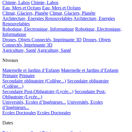
Chimie, Labos
Chimie, Labos
Eau, Mers et Océans
Eau, Mers et Océans
Climat, Glaciers, Planète
Climat, Glaciers, Planète
Architecture, Energies Renouvelables
Architecture, Energies
Renouvelables
Robotique, Electronique, Informatique
Robotique, Electronique,
Informatique
Drones, Objets Connectés, Imprimante 3D
Drones, Objets
Connectés, Imprimante 3D
Agriculture, Santé
Agriculture, Santé
Niveaux
Maternelle et Jardins d’Enfants
Maternelle et Jardins d’Enfants
Primaire
Primaire
Secondaire obligatoire (Collège...)
Secondaire obligatoire
(Collège...)
Secondaire Post-Obligatoire (Lycée...)
Secondaire Post-
Obligatoire (Lycée...)
Universités, Ecoles d’Ingénieurs...
Universités, Ecoles
d’Ingénieurs...
Ecoles Doctorales
Ecoles Doctorales
Dates