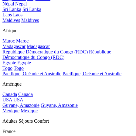
Népal
Népal
Sri Lanka
Sri Lanka
Laos
Laos
Maldives
Maldives
Afrique
Maroc
Maroc
Madagascar
Madagascar
République Démocratique du Congo (RDC)
République
Démocratique du Congo (RDC)
Egypte
Egypte
Togo
Togo
Pacifique, Océanie et Australie
Pacifique, Océanie et Australie
Amérique
Canada
Canada
USA
USA
Guyane, Amazonie
Guyane, Amazonie
Mexique
Mexique
Adultes Séjours Confort
France