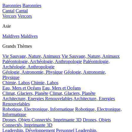
Baronnies
Baronnies
Cantal
Cantal
Vercors
Vercors
Asie
Maldives
Maldives
Grands Thèmes
Vie Sauvage, Nature, Animaux
Vie Sauvage, Nature, Animaux
Paléontologie, Archéologie, Anthropologie
Paléontologie,
Archéologie, Anthropologie
Géologie, Astronomie, Physique
Géologie, Astronomie,
Physique
Chimie, Labos
Chimie, Labos
Eau, Mers et Océans
Eau, Mers et Océans
Climat, Glaciers, Planète
Climat, Glaciers, Planète
Architecture, Energies Renouvelables
Architecture, Energies
Renouvelables
Robotique, Electronique, Informatique
Robotique, Electronique,
Informatique
Drones, Objets Connectés, Imprimante 3D
Drones, Objets
Connectés, Imprimante 3D
Leadership, Développement Personnel
Leadership,