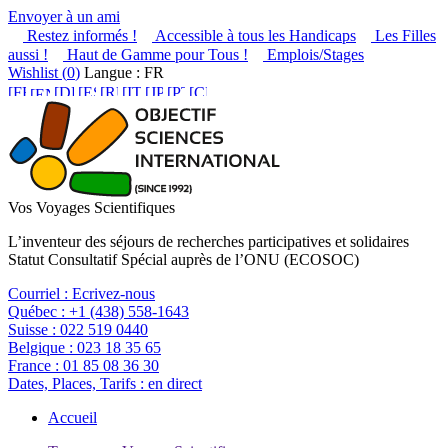
Envoyer à un ami
Restez informés !
Accessible à tous les Handicaps
Les Filles
aussi !
Haut de Gamme pour Tous !
Emplois/Stages
Wishlist (
0
)
Langue : FR
Vos Voyages Scientifiques
L’inventeur des séjours de recherches participatives et solidaires
Statut Consultatif Spécial auprès de l’ONU (ECOSOC)
Courriel :
Ecrivez-nous
Québec :
+1 (438) 558-1643
Suisse :
022 519 0440
Belgique :
023 18 35 65
France :
01 85 08 36 30
Dates, Places, Tarifs :
en direct
Accueil