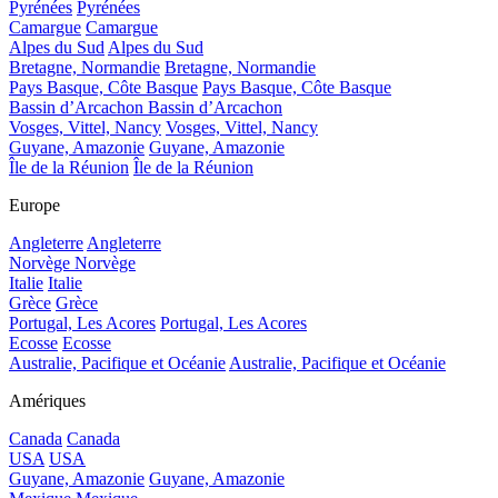
Pyrénées
Pyrénées
Camargue
Camargue
Alpes du Sud
Alpes du Sud
Bretagne, Normandie
Bretagne, Normandie
Pays Basque, Côte Basque
Pays Basque, Côte Basque
Bassin d’Arcachon
Bassin d’Arcachon
Vosges, Vittel, Nancy
Vosges, Vittel, Nancy
Guyane, Amazonie
Guyane, Amazonie
Île de la Réunion
Île de la Réunion
Europe
Angleterre
Angleterre
Norvège
Norvège
Italie
Italie
Grèce
Grèce
Portugal, Les Acores
Portugal, Les Acores
Ecosse
Ecosse
Australie, Pacifique et Océanie
Australie, Pacifique et Océanie
Amériques
Canada
Canada
USA
USA
Guyane, Amazonie
Guyane, Amazonie