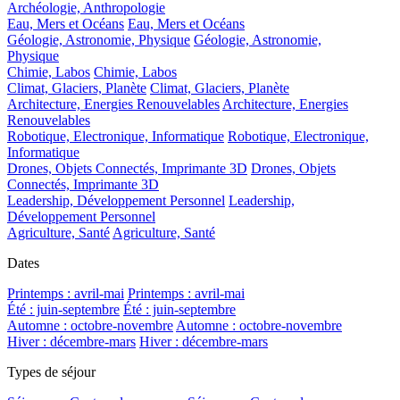
Archéologie, Anthropologie
Eau, Mers et Océans
Eau, Mers et Océans
Géologie, Astronomie, Physique
Géologie, Astronomie,
Physique
Chimie, Labos
Chimie, Labos
Climat, Glaciers, Planète
Climat, Glaciers, Planète
Architecture, Energies Renouvelables
Architecture, Energies
Renouvelables
Robotique, Electronique, Informatique
Robotique, Electronique,
Informatique
Drones, Objets Connectés, Imprimante 3D
Drones, Objets
Connectés, Imprimante 3D
Leadership, Développement Personnel
Leadership,
Développement Personnel
Agriculture, Santé
Agriculture, Santé
Dates
Printemps : avril-mai
Printemps : avril-mai
Été : juin-septembre
Été : juin-septembre
Automne : octobre-novembre
Automne : octobre-novembre
Hiver : décembre-mars
Hiver : décembre-mars
Types de séjour