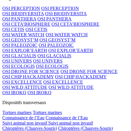
OSI PERCEPTION
OSI PERCEPTION
OSI BIODIVERSITA
OSI BIODIVERSITA
OSI PANTHERA
OSI PANTHERA
OSI CETA’BIOSPHERE
OSI CETA’BIOSPHERE
OSI CETIS
OSI CETIS
OSI WATER WATCH
OSI WATER WATCH
OSI GEOSYST’M
OSI GEOSYST’M
OSI PALEOZOIC
OSI PALEOZOIC
OSI EXPLOR’EARTH
OSI EXPLOR’EARTH
OSI GLACIALIS
OSI GLACIALIS
OSI UNIVERS
OSI UNIVERS
OSI ECOLOGIS
OSI ECOLOGIS
OSI DRONE FOR SCIENCE
OSI DRONE FOR SCIENCE
OSI CHIP HACKADEMY
OSI CHIP HACKADEMY
OSI EXCELLENCE
OSI EXCELLENCE
OSI WILD ATTITUDE
OSI WILD ATTITUDE
OSI IROKO
OSI IROKO
Dispositifs transversaux
Tortues marines
Tortues marines
Connaissance de l’Eau
Connaissance de l’Eau
Suivi animal non invasif
Suivi animal non invasif
Chiroptères (Chauves-Souris)
Chiroptères (Chauves-Souris)