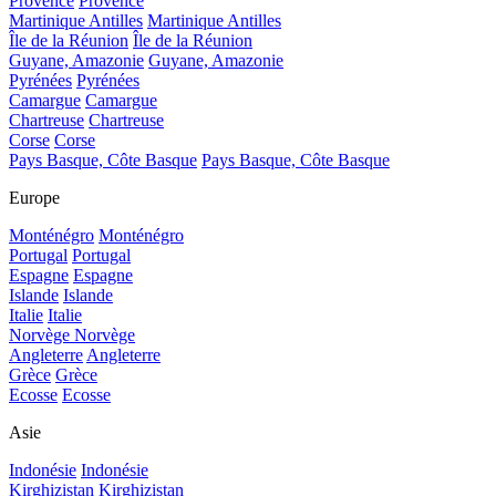
Provence
Provence
Martinique Antilles
Martinique Antilles
Île de la Réunion
Île de la Réunion
Guyane, Amazonie
Guyane, Amazonie
Pyrénées
Pyrénées
Camargue
Camargue
Chartreuse
Chartreuse
Corse
Corse
Pays Basque, Côte Basque
Pays Basque, Côte Basque
Europe
Monténégro
Monténégro
Portugal
Portugal
Espagne
Espagne
Islande
Islande
Italie
Italie
Norvège
Norvège
Angleterre
Angleterre
Grèce
Grèce
Ecosse
Ecosse
Asie
Indonésie
Indonésie
Kirghizistan
Kirghizistan