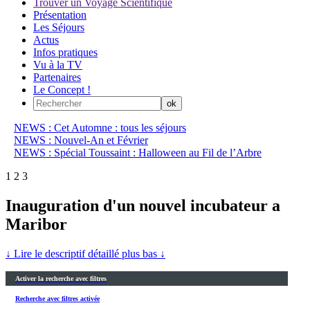
Trouver un Voyage Scientifique
Présentation
Les Séjours
Actus
Infos pratiques
Vu à la TV
Partenaires
Le Concept !
NEWS : Cet Automne : tous les séjours
NEWS : Nouvel-An et Février
NEWS : Spécial Toussaint : Halloween au Fil de l’Arbre
1
2
3
Inauguration d'un nouvel incubateur a
Maribor
↓ Lire le descriptif détaillé plus bas ↓
Activer la recherche avec filtres
Recherche avec filtres activée