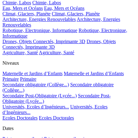
Chimie, Labos
Chimie, Labos
Eau, Mers et Océans
Eau, Mers et Océans
Climat, Glaciers, Planète
Climat, Glaciers, Planète
Architecture, Energies Renouvelables
Architecture, Energies
Renouvelables
Robotique, Electronique, Informatique
Robotique, Electronique,
Informatique
Drones, Objets Connectés, Imprimante 3D
Drones, Objets
Connectés, Imprimante 3D
Agriculture, Santé
Agriculture, Santé
Niveaux
Maternelle et Jardins d’Enfants
Maternelle et Jardins d’Enfants
Primaire
Primaire
Secondaire obligatoire (Collège...)
Secondaire obligatoire
(Collège...)
Secondaire Post-Obligatoire (Lycée...)
Secondaire Post-
Obligatoire (Lycée...)
Universités, Ecoles d’Ingénieurs...
Universités, Ecoles
d’Ingénieurs...
Ecoles Doctorales
Ecoles Doctorales
Dates