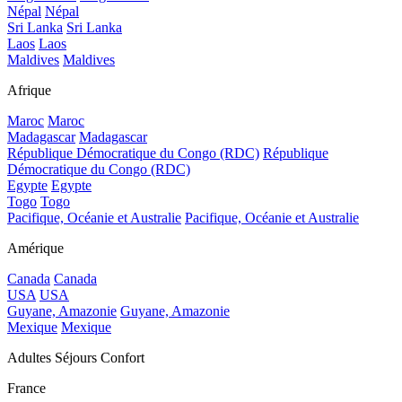
Népal
Népal
Sri Lanka
Sri Lanka
Laos
Laos
Maldives
Maldives
Afrique
Maroc
Maroc
Madagascar
Madagascar
République Démocratique du Congo (RDC)
République
Démocratique du Congo (RDC)
Egypte
Egypte
Togo
Togo
Pacifique, Océanie et Australie
Pacifique, Océanie et Australie
Amérique
Canada
Canada
USA
USA
Guyane, Amazonie
Guyane, Amazonie
Mexique
Mexique
Adultes Séjours Confort
France