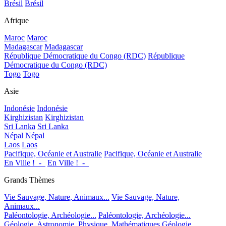
Brésil
Brésil
Afrique
Maroc
Maroc
Madagascar
Madagascar
République Démocratique du Congo (RDC)
République
Démocratique du Congo (RDC)
Togo
Togo
Asie
Indonésie
Indonésie
Kirghizistan
Kirghizistan
Sri Lanka
Sri Lanka
Népal
Népal
Laos
Laos
Pacifique, Océanie et Australie
Pacifique, Océanie et Australie
En Ville !_-_
En Ville !_-_
Grands Thèmes
Vie Sauvage, Nature, Animaux...
Vie Sauvage, Nature,
Animaux...
Paléontologie, Archéologie...
Paléontologie, Archéologie...
Géologie, Astronomie, Physique, Mathématiques
Géologie,