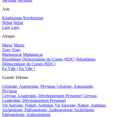
Mexique
Mexique
Asie
Kirghizistan
Kirghizistan
Népal
Népal
Laos
Laos
Afrique
Maroc
Maroc
Togo
Togo
Madagascar
Madagascar
République Démocratique du Congo (RDC)
République
Démocratique du Congo (RDC)
En Ville !
En Ville !
Grands Thèmes
Géologie, Astronomie, Physique
Géologie, Astronomie,
Physique
Cerveau, Leadership, Développement Personnel
Cerveau,
Leadership, Développement Personnel
Vie Sauvage, Nature, Animaux
Vie Sauvage, Nature, Animaux
Archéologie, Paléontologie, Anthropologie
Archéologie,
Paléontologie, Anthropologie