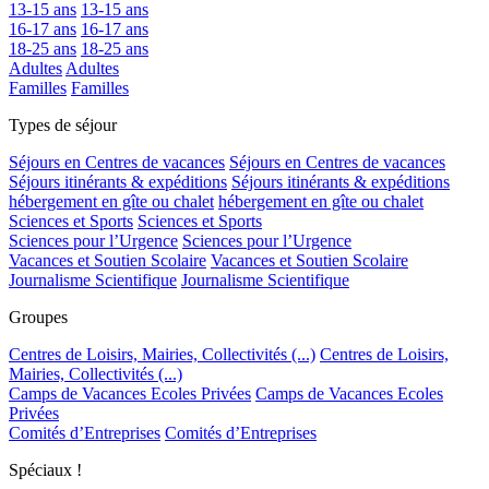
13-15 ans
13-15 ans
16-17 ans
16-17 ans
18-25 ans
18-25 ans
Adultes
Adultes
Familles
Familles
Types de séjour
Séjours en Centres de vacances
Séjours en Centres de vacances
Séjours itinérants & expéditions
Séjours itinérants & expéditions
hébergement en gîte ou chalet
hébergement en gîte ou chalet
Sciences et Sports
Sciences et Sports
Sciences pour l’Urgence
Sciences pour l’Urgence
Vacances et Soutien Scolaire
Vacances et Soutien Scolaire
Journalisme Scientifique
Journalisme Scientifique
Groupes
Centres de Loisirs, Mairies, Collectivités (...)
Centres de Loisirs,
Mairies, Collectivités (...)
Camps de Vacances Ecoles Privées
Camps de Vacances Ecoles
Privées
Comités d’Entreprises
Comités d’Entreprises
Spéciaux !