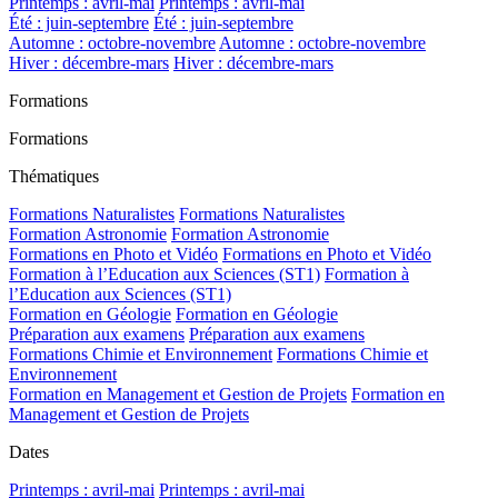
Printemps : avril-mai
Printemps : avril-mai
Été : juin-septembre
Été : juin-septembre
Automne : octobre-novembre
Automne : octobre-novembre
Hiver : décembre-mars
Hiver : décembre-mars
Formations
Formations
Thématiques
Formations Naturalistes
Formations Naturalistes
Formation Astronomie
Formation Astronomie
Formations en Photo et Vidéo
Formations en Photo et Vidéo
Formation à l’Education aux Sciences (ST1)
Formation à
l’Education aux Sciences (ST1)
Formation en Géologie
Formation en Géologie
Préparation aux examens
Préparation aux examens
Formations Chimie et Environnement
Formations Chimie et
Environnement
Formation en Management et Gestion de Projets
Formation en
Management et Gestion de Projets
Dates
Printemps : avril-mai
Printemps : avril-mai