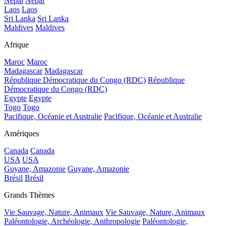
Népal
Népal
Laos
Laos
Sri Lanka
Sri Lanka
Maldives
Maldives
Afrique
Maroc
Maroc
Madagascar
Madagascar
République Démocratique du Congo (RDC)
République
Démocratique du Congo (RDC)
Egypte
Egypte
Togo
Togo
Pacifique, Océanie et Australie
Pacifique, Océanie et Australie
Amériques
Canada
Canada
USA
USA
Guyane, Amazonie
Guyane, Amazonie
Brésil
Brésil
Grands Thèmes
Vie Sauvage, Nature, Animaux
Vie Sauvage, Nature, Animaux
Paléontologie, Archéologie, Anthropologie
Paléontologie,