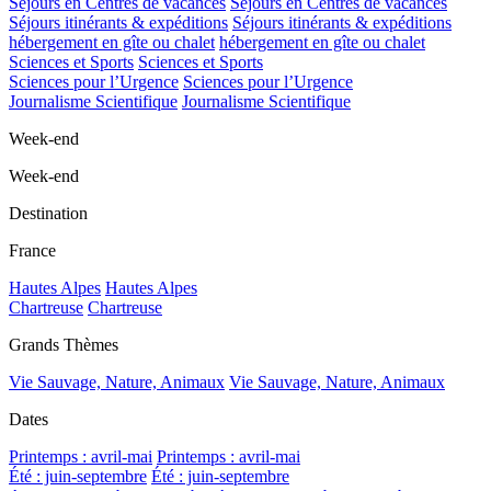
Séjours en Centres de vacances
Séjours en Centres de vacances
Séjours itinérants & expéditions
Séjours itinérants & expéditions
hébergement en gîte ou chalet
hébergement en gîte ou chalet
Sciences et Sports
Sciences et Sports
Sciences pour l’Urgence
Sciences pour l’Urgence
Journalisme Scientifique
Journalisme Scientifique
Week-end
Week-end
Destination
France
Hautes Alpes
Hautes Alpes
Chartreuse
Chartreuse
Grands Thèmes
Vie Sauvage, Nature, Animaux
Vie Sauvage, Nature, Animaux
Dates
Printemps : avril-mai
Printemps : avril-mai
Été : juin-septembre
Été : juin-septembre