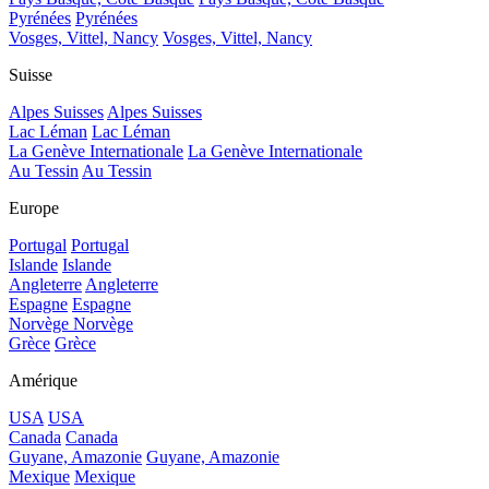
Pyrénées
Pyrénées
Vosges, Vittel, Nancy
Vosges, Vittel, Nancy
Suisse
Alpes Suisses
Alpes Suisses
Lac Léman
Lac Léman
La Genève Internationale
La Genève Internationale
Au Tessin
Au Tessin
Europe
Portugal
Portugal
Islande
Islande
Angleterre
Angleterre
Espagne
Espagne
Norvège
Norvège
Grèce
Grèce
Amérique
USA
USA
Canada
Canada
Guyane, Amazonie
Guyane, Amazonie
Mexique
Mexique