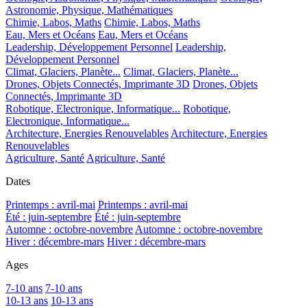
Astronomie, Physique, Mathématiques
Chimie, Labos, Maths
Chimie, Labos, Maths
Eau, Mers et Océans
Eau, Mers et Océans
Leadership, Développement Personnel
Leadership,
Développement Personnel
Climat, Glaciers, Planète...
Climat, Glaciers, Planète...
Drones, Objets Connectés, Imprimante 3D
Drones, Objets
Connectés, Imprimante 3D
Robotique, Electronique, Informatique...
Robotique,
Electronique, Informatique...
Architecture, Energies Renouvelables
Architecture, Energies
Renouvelables
Agriculture, Santé
Agriculture, Santé
Dates
Printemps : avril-mai
Printemps : avril-mai
Été : juin-septembre
Été : juin-septembre
Automne : octobre-novembre
Automne : octobre-novembre
Hiver : décembre-mars
Hiver : décembre-mars
Ages
7-10 ans
7-10 ans
10-13 ans
10-13 ans