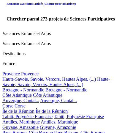
Recherche avec filtres activée (Cliquer pour désactiver)
Chercher parmi
273
projets de Sciences Participatives
Vacances Enfants et Ados
Vacances Enfants et Ados
Destinations
France
Provence
Provence
Haute-Savoie, Savoie, Vercors, Hautes Alpes, (...)
Haute-
Savoie, Savoie, Vercors, Hautes Alpes, (...)
Bretagne - Normandie
Bretagne - Normandie
Côte Atlantique
Côte Atlantique
Auvergne, Cantal...
Auvergne, Cantal...
Corse
Corse
Île de la Réunion
Île de la Réunion
Tahiti, Polynésie Française
Tahiti, Polynésie Française
Antilles, Martinique
Antilles, Martinique
Guyane, Amazonie
Guyane, Amazonie
Pays Basque, Côte Basque
Pays Basque, Côte Basque