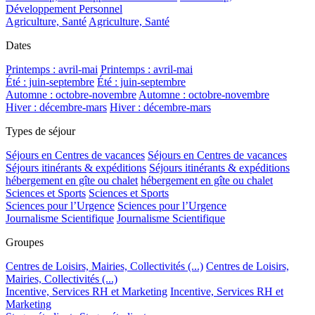
Développement Personnel
Agriculture, Santé
Agriculture, Santé
Dates
Printemps : avril-mai
Printemps : avril-mai
Été : juin-septembre
Été : juin-septembre
Automne : octobre-novembre
Automne : octobre-novembre
Hiver : décembre-mars
Hiver : décembre-mars
Types de séjour
Séjours en Centres de vacances
Séjours en Centres de vacances
Séjours itinérants & expéditions
Séjours itinérants & expéditions
hébergement en gîte ou chalet
hébergement en gîte ou chalet
Sciences et Sports
Sciences et Sports
Sciences pour l’Urgence
Sciences pour l’Urgence
Journalisme Scientifique
Journalisme Scientifique
Groupes
Centres de Loisirs, Mairies, Collectivités (...)
Centres de Loisirs,
Mairies, Collectivités (...)
Incentive, Services RH et Marketing
Incentive, Services RH et
Marketing