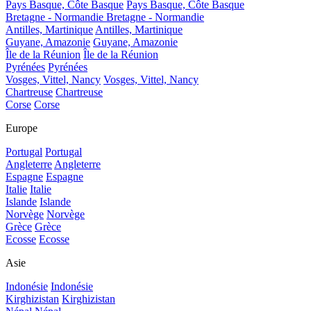
Pays Basque, Côte Basque
Pays Basque, Côte Basque
Bretagne - Normandie
Bretagne - Normandie
Antilles, Martinique
Antilles, Martinique
Guyane, Amazonie
Guyane, Amazonie
Île de la Réunion
Île de la Réunion
Pyrénées
Pyrénées
Vosges, Vittel, Nancy
Vosges, Vittel, Nancy
Chartreuse
Chartreuse
Corse
Corse
Europe
Portugal
Portugal
Angleterre
Angleterre
Espagne
Espagne
Italie
Italie
Islande
Islande
Norvège
Norvège
Grèce
Grèce
Ecosse
Ecosse
Asie
Indonésie
Indonésie
Kirghizistan
Kirghizistan