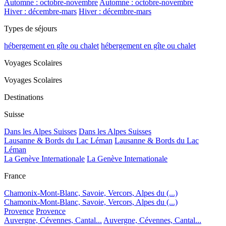
Automne : octobre-novembre
Automne : octobre-novembre
Hiver : décembre-mars
Hiver : décembre-mars
Types de séjours
hébergement en gîte ou chalet
hébergement en gîte ou chalet
Voyages Scolaires
Voyages Scolaires
Destinations
Suisse
Dans les Alpes Suisses
Dans les Alpes Suisses
Lausanne & Bords du Lac Léman
Lausanne & Bords du Lac
Léman
La Genève Internationale
La Genève Internationale
France
Chamonix-Mont-Blanc, Savoie, Vercors, Alpes du (...)
Chamonix-Mont-Blanc, Savoie, Vercors, Alpes du (...)
Provence
Provence
Auvergne, Cévennes, Cantal...
Auvergne, Cévennes, Cantal...