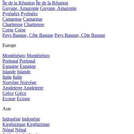
Île de la Réunion
Île de la Réunion
Guyane, Amazonie
Guyane, Amazonie
Pyrénées
Pyrénées
Camargue
Camargue
Chartreuse
Chartreuse
Corse
Corse
Pays Basque, Côte Basque
Pays Basque, Côte Basque
Europe
Monténégro
Monténégro
Portugal
Portugal
Espagne
Espagne
Islande
Islande
Italie
Italie
Norvège
Norvège
Angleterre
Angleterre
Grèce
Grèce
Ecosse
Ecosse
Asie
Indonésie
Indonésie
Kirghizistan
Kirghizistan
Népal
Népal