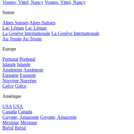
Vosges, Vittel, Nancy
Vosges, Vittel, Nancy
Suisse
Alpes Suisses
Alpes Suisses
Lac Léman
Lac Léman
La Genève Internationale
La Genève Internationale
Au Tessin
Au Tessin
Europe
Portugal
Portugal
Islande
Islande
Angleterre
Angleterre
Espagne
Espagne
Norvège
Norvège
Grèce
Grèce
Amérique
USA
USA
Canada
Canada
Guyane, Amazonie
Guyane, Amazonie
Mexique
Mexique
Brésil
Brésil