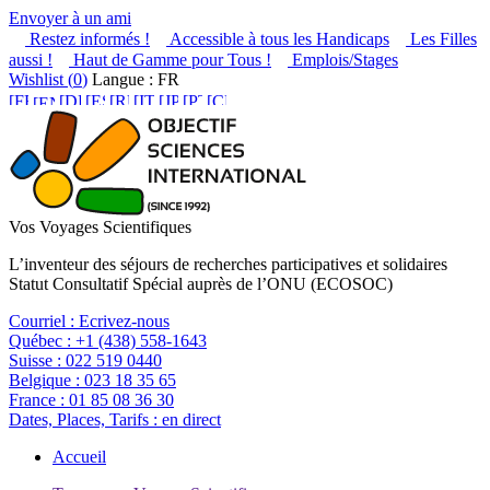
Envoyer à un ami
Restez informés !
Accessible à tous les Handicaps
Les Filles
aussi !
Haut de Gamme pour Tous !
Emplois/Stages
Wishlist (
0
)
Langue : FR
Vos Voyages Scientifiques
L’inventeur des séjours de recherches participatives et solidaires
Statut Consultatif Spécial auprès de l’ONU (ECOSOC)
Courriel :
Ecrivez-nous
Québec :
+1 (438) 558-1643
Suisse :
022 519 0440
Belgique :
023 18 35 65
France :
01 85 08 36 30
Dates, Places, Tarifs :
en direct
Accueil