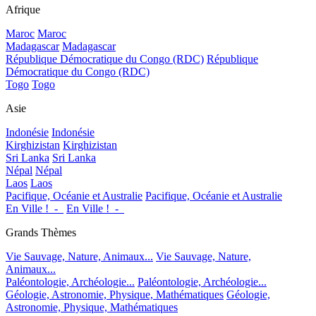
Afrique
Maroc
Maroc
Madagascar
Madagascar
République Démocratique du Congo (RDC)
République
Démocratique du Congo (RDC)
Togo
Togo
Asie
Indonésie
Indonésie
Kirghizistan
Kirghizistan
Sri Lanka
Sri Lanka
Népal
Népal
Laos
Laos
Pacifique, Océanie et Australie
Pacifique, Océanie et Australie
En Ville !_-_
En Ville !_-_
Grands Thèmes
Vie Sauvage, Nature, Animaux...
Vie Sauvage, Nature,
Animaux...
Paléontologie, Archéologie...
Paléontologie, Archéologie...
Géologie, Astronomie, Physique, Mathématiques
Géologie,
Astronomie, Physique, Mathématiques