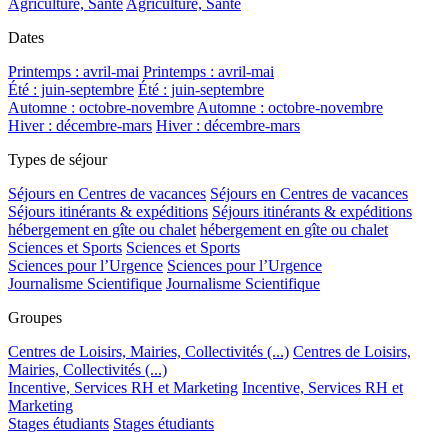
Agriculture, Santé
Agriculture, Santé
Dates
Printemps : avril-mai
Printemps : avril-mai
Été : juin-septembre
Été : juin-septembre
Automne : octobre-novembre
Automne : octobre-novembre
Hiver : décembre-mars
Hiver : décembre-mars
Types de séjour
Séjours en Centres de vacances
Séjours en Centres de vacances
Séjours itinérants & expéditions
Séjours itinérants & expéditions
hébergement en gîte ou chalet
hébergement en gîte ou chalet
Sciences et Sports
Sciences et Sports
Sciences pour l’Urgence
Sciences pour l’Urgence
Journalisme Scientifique
Journalisme Scientifique
Groupes
Centres de Loisirs, Mairies, Collectivités (...)
Centres de Loisirs,
Mairies, Collectivités (...)
Incentive, Services RH et Marketing
Incentive, Services RH et
Marketing
Stages étudiants
Stages étudiants