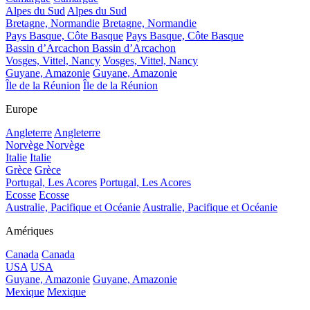
Alpes du Sud
Alpes du Sud
Bretagne, Normandie
Bretagne, Normandie
Pays Basque, Côte Basque
Pays Basque, Côte Basque
Bassin d’Arcachon
Bassin d’Arcachon
Vosges, Vittel, Nancy
Vosges, Vittel, Nancy
Guyane, Amazonie
Guyane, Amazonie
Île de la Réunion
Île de la Réunion
Europe
Angleterre
Angleterre
Norvège
Norvège
Italie
Italie
Grèce
Grèce
Portugal, Les Acores
Portugal, Les Acores
Ecosse
Ecosse
Australie, Pacifique et Océanie
Australie, Pacifique et Océanie
Amériques
Canada
Canada
USA
USA
Guyane, Amazonie
Guyane, Amazonie
Mexique
Mexique