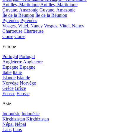
Antilles, Martinique
Antilles, Martinique
Guyane, Amazonie
Guyane, Amazonie
Île de la Réunion
Île de la Réunion
Pyrénées
Pyrénées
Vosges, Vittel, Nancy
Vosges, Vittel, Nancy
Chartreuse
Chartreuse
Corse
Corse
Europe
Portugal
Portugal
Angleterre
Angleterre
Espagne
Espagne
Italie
Italie
Islande
Islande
Norvège
Norvège
Grèce
Grèce
Ecosse
Ecosse
Asie
Indonésie
Indonésie
Kirghizistan
Kirghizistan
Népal
Népal
Laos
Laos