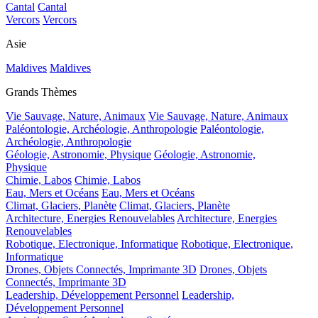
Cantal
Cantal
Vercors
Vercors
Asie
Maldives
Maldives
Grands Thèmes
Vie Sauvage, Nature, Animaux
Vie Sauvage, Nature, Animaux
Paléontologie, Archéologie, Anthropologie
Paléontologie,
Archéologie, Anthropologie
Géologie, Astronomie, Physique
Géologie, Astronomie,
Physique
Chimie, Labos
Chimie, Labos
Eau, Mers et Océans
Eau, Mers et Océans
Climat, Glaciers, Planète
Climat, Glaciers, Planète
Architecture, Energies Renouvelables
Architecture, Energies
Renouvelables
Robotique, Electronique, Informatique
Robotique, Electronique,
Informatique
Drones, Objets Connectés, Imprimante 3D
Drones, Objets
Connectés, Imprimante 3D
Leadership, Développement Personnel
Leadership,
Développement Personnel