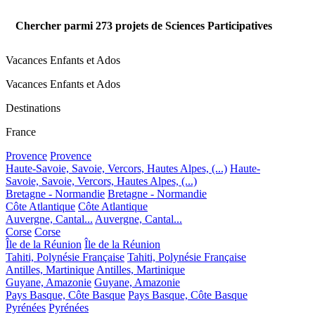
Chercher parmi
273
projets de Sciences Participatives
Vacances Enfants et Ados
Vacances Enfants et Ados
Destinations
France
Provence
Provence
Haute-Savoie, Savoie, Vercors, Hautes Alpes, (...)
Haute-
Savoie, Savoie, Vercors, Hautes Alpes, (...)
Bretagne - Normandie
Bretagne - Normandie
Côte Atlantique
Côte Atlantique
Auvergne, Cantal...
Auvergne, Cantal...
Corse
Corse
Île de la Réunion
Île de la Réunion
Tahiti, Polynésie Française
Tahiti, Polynésie Française
Antilles, Martinique
Antilles, Martinique
Guyane, Amazonie
Guyane, Amazonie
Pays Basque, Côte Basque
Pays Basque, Côte Basque
Pyrénées
Pyrénées