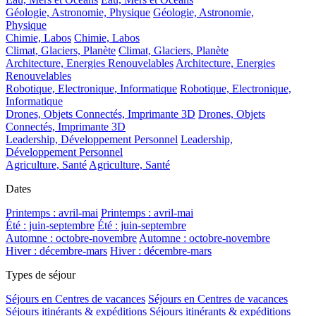
Géologie, Astronomie, Physique
Géologie, Astronomie,
Physique
Chimie, Labos
Chimie, Labos
Climat, Glaciers, Planète
Climat, Glaciers, Planète
Architecture, Energies Renouvelables
Architecture, Energies
Renouvelables
Robotique, Electronique, Informatique
Robotique, Electronique,
Informatique
Drones, Objets Connectés, Imprimante 3D
Drones, Objets
Connectés, Imprimante 3D
Leadership, Développement Personnel
Leadership,
Développement Personnel
Agriculture, Santé
Agriculture, Santé
Dates
Printemps : avril-mai
Printemps : avril-mai
Été : juin-septembre
Été : juin-septembre
Automne : octobre-novembre
Automne : octobre-novembre
Hiver : décembre-mars
Hiver : décembre-mars
Types de séjour
Séjours en Centres de vacances
Séjours en Centres de vacances
Séjours itinérants & expéditions
Séjours itinérants & expéditions