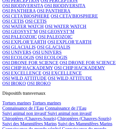
OSI PERCEPTION
OSI PERCEPTION
OSI BIODIVERSITA
OSI BIODIVERSITA
OSI PANTHERA
OSI PANTHERA
OSI CETA’BIOSPHERE
OSI CETA’BIOSPHERE
OSI CETIS
OSI CETIS
OSI WATER WATCH
OSI WATER WATCH
OSI GEOSYST’M
OSI GEOSYST’M
OSI PALEOZOIC
OSI PALEOZOIC
OSI EXPLOR’EARTH
OSI EXPLOR’EARTH
OSI GLACIALIS
OSI GLACIALIS
OSI UNIVERS
OSI UNIVERS
OSI ECOLOGIS
OSI ECOLOGIS
OSI DRONE FOR SCIENCE
OSI DRONE FOR SCIENCE
OSI CHIP HACKADEMY
OSI CHIP HACKADEMY
OSI EXCELLENCE
OSI EXCELLENCE
OSI WILD ATTITUDE
OSI WILD ATTITUDE
OSI IROKO
OSI IROKO
Dispositifs transversaux
Tortues marines
Tortues marines
Connaissance de l’Eau
Connaissance de l’Eau
Suivi animal non invasif
Suivi animal non invasif
Chiroptères (Chauves-Souris)
Chiroptères (Chauves-Souris)
Suivi des Mammifères Marins
Suivi des Mammifères Marins
Connaissance du monde végétal
Connaissance du monde