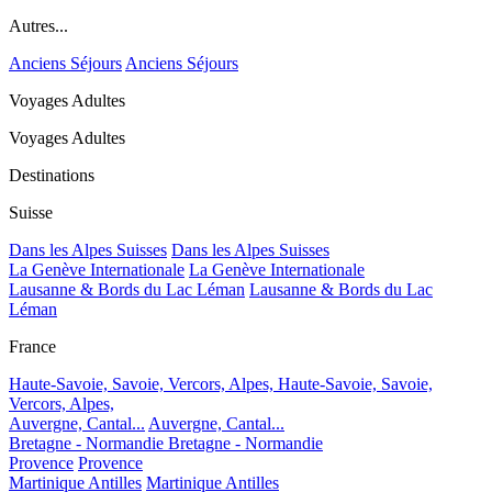
Autres...
Anciens Séjours
Anciens Séjours
Voyages Adultes
Voyages Adultes
Destinations
Suisse
Dans les Alpes Suisses
Dans les Alpes Suisses
La Genève Internationale
La Genève Internationale
Lausanne & Bords du Lac Léman
Lausanne & Bords du Lac
Léman
France
Haute-Savoie, Savoie, Vercors, Alpes,
Haute-Savoie, Savoie,
Vercors, Alpes,
Auvergne, Cantal...
Auvergne, Cantal...
Bretagne - Normandie
Bretagne - Normandie
Provence
Provence
Martinique Antilles
Martinique Antilles