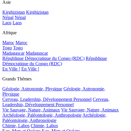
Asie
Kirghizistan
Kirghizistan
Népal
Népal
Laos
Laos
Afrique
Maroc
Maroc
Togo
Togo
Madagascar
Madagascar
République Démocratique du Congo (RDC)
République
Démocratique du Congo (RDC)
En Ville !
En Ville !
Grands Thèmes
Géologie, Astronomie, Physique
Géologie, Astronomie,
Physique
Cerveau, Leadership, Développement Personnel
Cerveau,
Leadership, Développement Personnel
Vie Sauvage, Nature, Animaux
Vie Sauvage, Nature, Animaux
Archéologie, Paléontologie, Anthropologie
Archéologie,
Paléontologie, Anthropologie
Chimie, Labos
Chimie, Labos
Eau, Mers et Océans
Eau, Mers et Océans