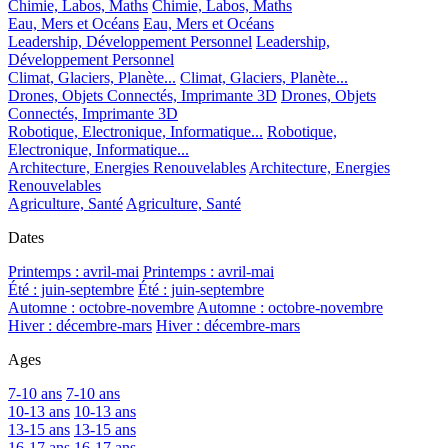
Chimie, Labos, Maths
Chimie, Labos, Maths
Eau, Mers et Océans
Eau, Mers et Océans
Leadership, Développement Personnel
Leadership,
Développement Personnel
Climat, Glaciers, Planète...
Climat, Glaciers, Planète...
Drones, Objets Connectés, Imprimante 3D
Drones, Objets
Connectés, Imprimante 3D
Robotique, Electronique, Informatique...
Robotique,
Electronique, Informatique...
Architecture, Energies Renouvelables
Architecture, Energies
Renouvelables
Agriculture, Santé
Agriculture, Santé
Dates
Printemps : avril-mai
Printemps : avril-mai
Été : juin-septembre
Été : juin-septembre
Automne : octobre-novembre
Automne : octobre-novembre
Hiver : décembre-mars
Hiver : décembre-mars
Ages
7-10 ans
7-10 ans
10-13 ans
10-13 ans
13-15 ans
13-15 ans
16-17 ans
16-17 ans