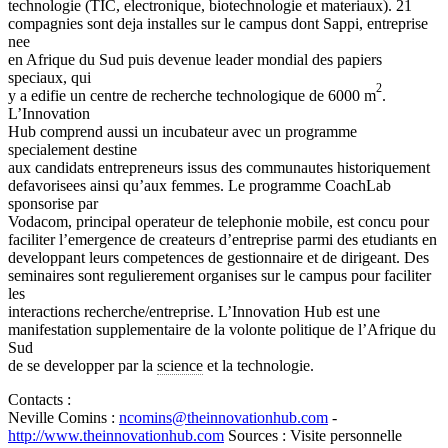
technologie (TIC, electronique, biotechnologie et materiaux). 21
compagnies sont deja installes sur le campus dont Sappi, entreprise
nee
en Afrique du Sud puis devenue leader mondial des papiers
speciaux, qui
2
y a edifie un centre de recherche technologique de 6000 m
.
L’Innovation
Hub comprend aussi un incubateur avec un programme
specialement destine
aux candidats entrepreneurs issus des communautes historiquement
defavorisees ainsi qu’aux femmes. Le programme CoachLab
sponsorise par
Vodacom, principal operateur de telephonie mobile, est concu pour
faciliter l’emergence de createurs d’entreprise parmi des etudiants en
developpant leurs competences de gestionnaire et de dirigeant. Des
seminaires sont regulierement organises sur le campus pour faciliter
les
interactions recherche/entreprise. L’Innovation Hub est une
manifestation supplementaire de la volonte politique de l’Afrique du
Sud
de se developper par la
science
et la technologie.
Contacts :
Neville Comins :
ncomins
@
theinnovationhub.com
-
http://www.theinnovationhub.com
Sources : Visite personnelle