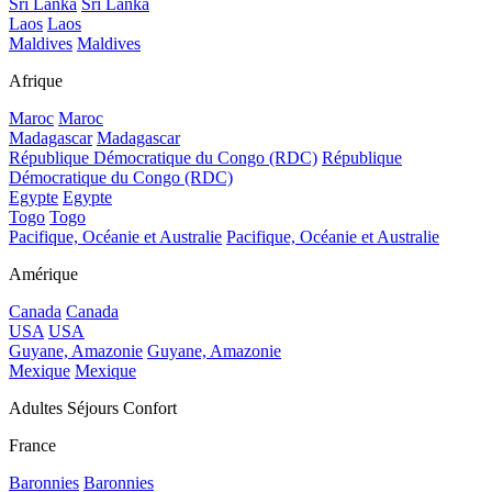
Sri Lanka
Sri Lanka
Laos
Laos
Maldives
Maldives
Afrique
Maroc
Maroc
Madagascar
Madagascar
République Démocratique du Congo (RDC)
République
Démocratique du Congo (RDC)
Egypte
Egypte
Togo
Togo
Pacifique, Océanie et Australie
Pacifique, Océanie et Australie
Amérique
Canada
Canada
USA
USA
Guyane, Amazonie
Guyane, Amazonie
Mexique
Mexique
Adultes Séjours Confort
France
Baronnies
Baronnies