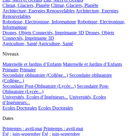
Climat, Glaciers, Planète
Climat, Glaciers, Planète
Architecture, Energies Renouvelables
Architecture, Energies
Renouvelables
Robotique, Electronique, Informatique
Robotique, Electronique,
Informatique
Drones, Objets Connectés, Imprimante 3D
Drones, Objets
Connectés, Imprimante 3D
Agriculture, Santé
Agriculture, Santé
Niveaux
Maternelle et Jardins d’Enfants
Maternelle et Jardins d’Enfants
Primaire
Primaire
Secondaire obligatoire (Collège...)
Secondaire obligatoire
(Collège...)
Secondaire Post-Obligatoire (Lycée...)
Secondaire Post-
Obligatoire (Lycée...)
Universités, Ecoles d’Ingénieurs...
Universités, Ecoles
d’Ingénieurs...
Ecoles Doctorales
Ecoles Doctorales
Dates
Printemps : avril-mai
Printemps : avril-mai
Été : juin-septembre
Été : juin-septembre