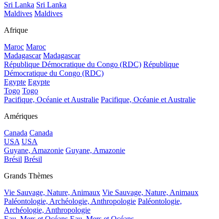
Sri Lanka
Sri Lanka
Maldives
Maldives
Afrique
Maroc
Maroc
Madagascar
Madagascar
République Démocratique du Congo (RDC)
République
Démocratique du Congo (RDC)
Egypte
Egypte
Togo
Togo
Pacifique, Océanie et Australie
Pacifique, Océanie et Australie
Amériques
Canada
Canada
USA
USA
Guyane, Amazonie
Guyane, Amazonie
Brésil
Brésil
Grands Thèmes
Vie Sauvage, Nature, Animaux
Vie Sauvage, Nature, Animaux
Paléontologie, Archéologie, Anthropologie
Paléontologie,
Archéologie, Anthropologie
Eau, Mers et Océans
Eau, Mers et Océans