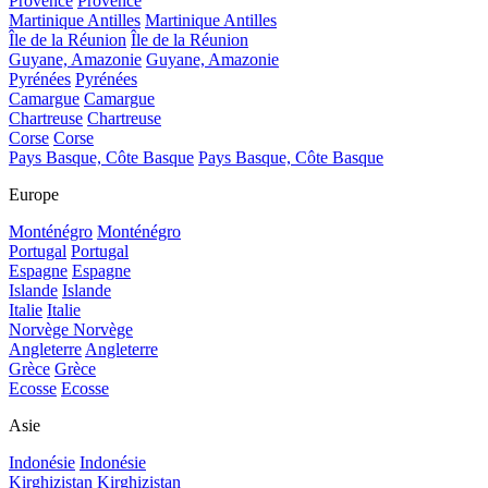
Provence
Provence
Martinique Antilles
Martinique Antilles
Île de la Réunion
Île de la Réunion
Guyane, Amazonie
Guyane, Amazonie
Pyrénées
Pyrénées
Camargue
Camargue
Chartreuse
Chartreuse
Corse
Corse
Pays Basque, Côte Basque
Pays Basque, Côte Basque
Europe
Monténégro
Monténégro
Portugal
Portugal
Espagne
Espagne
Islande
Islande
Italie
Italie
Norvège
Norvège
Angleterre
Angleterre
Grèce
Grèce
Ecosse
Ecosse
Asie
Indonésie
Indonésie
Kirghizistan
Kirghizistan