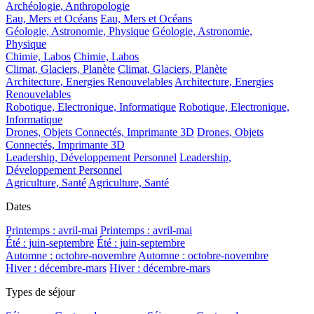
Archéologie, Anthropologie
Eau, Mers et Océans
Eau, Mers et Océans
Géologie, Astronomie, Physique
Géologie, Astronomie,
Physique
Chimie, Labos
Chimie, Labos
Climat, Glaciers, Planète
Climat, Glaciers, Planète
Architecture, Energies Renouvelables
Architecture, Energies
Renouvelables
Robotique, Electronique, Informatique
Robotique, Electronique,
Informatique
Drones, Objets Connectés, Imprimante 3D
Drones, Objets
Connectés, Imprimante 3D
Leadership, Développement Personnel
Leadership,
Développement Personnel
Agriculture, Santé
Agriculture, Santé
Dates
Printemps : avril-mai
Printemps : avril-mai
Été : juin-septembre
Été : juin-septembre
Automne : octobre-novembre
Automne : octobre-novembre
Hiver : décembre-mars
Hiver : décembre-mars
Types de séjour