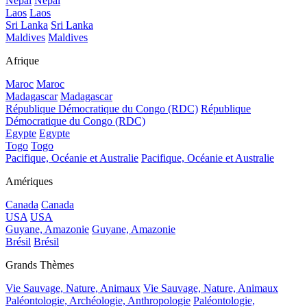
Népal
Népal
Laos
Laos
Sri Lanka
Sri Lanka
Maldives
Maldives
Afrique
Maroc
Maroc
Madagascar
Madagascar
République Démocratique du Congo (RDC)
République
Démocratique du Congo (RDC)
Egypte
Egypte
Togo
Togo
Pacifique, Océanie et Australie
Pacifique, Océanie et Australie
Amériques
Canada
Canada
USA
USA
Guyane, Amazonie
Guyane, Amazonie
Brésil
Brésil
Grands Thèmes
Vie Sauvage, Nature, Animaux
Vie Sauvage, Nature, Animaux
Paléontologie, Archéologie, Anthropologie
Paléontologie,