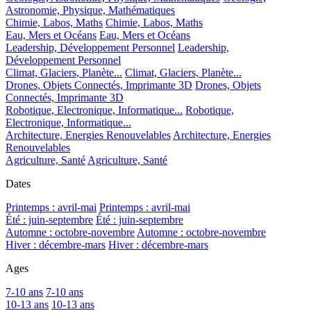
Astronomie, Physique, Mathématiques
Chimie, Labos, Maths
Chimie, Labos, Maths
Eau, Mers et Océans
Eau, Mers et Océans
Leadership, Développement Personnel
Leadership,
Développement Personnel
Climat, Glaciers, Planète...
Climat, Glaciers, Planète...
Drones, Objets Connectés, Imprimante 3D
Drones, Objets
Connectés, Imprimante 3D
Robotique, Electronique, Informatique...
Robotique,
Electronique, Informatique...
Architecture, Energies Renouvelables
Architecture, Energies
Renouvelables
Agriculture, Santé
Agriculture, Santé
Dates
Printemps : avril-mai
Printemps : avril-mai
Été : juin-septembre
Été : juin-septembre
Automne : octobre-novembre
Automne : octobre-novembre
Hiver : décembre-mars
Hiver : décembre-mars
Ages
7-10 ans
7-10 ans
10-13 ans
10-13 ans