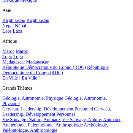
Mexique
Mexique
Asie
Kirghizistan
Kirghizistan
Népal
Népal
Laos
Laos
Afrique
Maroc
Maroc
Togo
Togo
Madagascar
Madagascar
République Démocratique du Congo (RDC)
République
Démocratique du Congo (RDC)
En Ville !
En Ville !
Grands Thèmes
Géologie, Astronomie, Physique
Géologie, Astronomie,
Physique
Cerveau, Leadership, Développement Personnel
Cerveau,
Leadership, Développement Personnel
Vie Sauvage, Nature, Animaux
Vie Sauvage, Nature, Animaux
Archéologie, Paléontologie, Anthropologie
Archéologie,
Paléontologie, Anthropologie