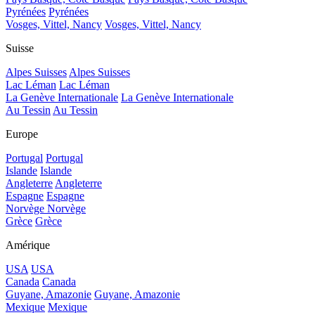
Pyrénées
Pyrénées
Vosges, Vittel, Nancy
Vosges, Vittel, Nancy
Suisse
Alpes Suisses
Alpes Suisses
Lac Léman
Lac Léman
La Genève Internationale
La Genève Internationale
Au Tessin
Au Tessin
Europe
Portugal
Portugal
Islande
Islande
Angleterre
Angleterre
Espagne
Espagne
Norvège
Norvège
Grèce
Grèce
Amérique
USA
USA
Canada
Canada
Guyane, Amazonie
Guyane, Amazonie
Mexique
Mexique