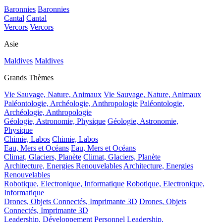
Baronnies
Baronnies
Cantal
Cantal
Vercors
Vercors
Asie
Maldives
Maldives
Grands Thèmes
Vie Sauvage, Nature, Animaux
Vie Sauvage, Nature, Animaux
Paléontologie, Archéologie, Anthropologie
Paléontologie,
Archéologie, Anthropologie
Géologie, Astronomie, Physique
Géologie, Astronomie,
Physique
Chimie, Labos
Chimie, Labos
Eau, Mers et Océans
Eau, Mers et Océans
Climat, Glaciers, Planète
Climat, Glaciers, Planète
Architecture, Energies Renouvelables
Architecture, Energies
Renouvelables
Robotique, Electronique, Informatique
Robotique, Electronique,
Informatique
Drones, Objets Connectés, Imprimante 3D
Drones, Objets
Connectés, Imprimante 3D
Leadership, Développement Personnel
Leadership,