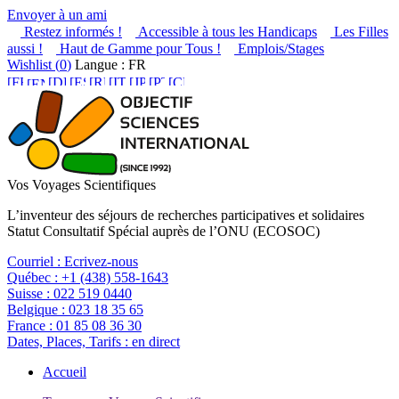
Envoyer à un ami
Restez informés !
Accessible à tous les Handicaps
Les Filles
aussi !
Haut de Gamme pour Tous !
Emplois/Stages
Wishlist (
0
)
Langue : FR
Vos Voyages Scientifiques
L’inventeur des séjours de recherches participatives et solidaires
Statut Consultatif Spécial auprès de l’ONU (ECOSOC)
Courriel :
Ecrivez-nous
Québec :
+1 (438) 558-1643
Suisse :
022 519 0440
Belgique :
023 18 35 65
France :
01 85 08 36 30
Dates, Places, Tarifs :
en direct
Accueil