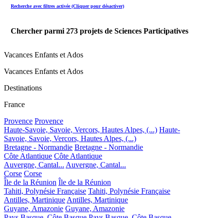
Recherche avec filtres activée (Cliquer pour désactiver)
Chercher parmi
273
projets de Sciences Participatives
Vacances Enfants et Ados
Vacances Enfants et Ados
Destinations
France
Provence
Provence
Haute-Savoie, Savoie, Vercors, Hautes Alpes, (...)
Haute-
Savoie, Savoie, Vercors, Hautes Alpes, (...)
Bretagne - Normandie
Bretagne - Normandie
Côte Atlantique
Côte Atlantique
Auvergne, Cantal...
Auvergne, Cantal...
Corse
Corse
Île de la Réunion
Île de la Réunion
Tahiti, Polynésie Française
Tahiti, Polynésie Française
Antilles, Martinique
Antilles, Martinique
Guyane, Amazonie
Guyane, Amazonie
Pays Basque, Côte Basque
Pays Basque, Côte Basque