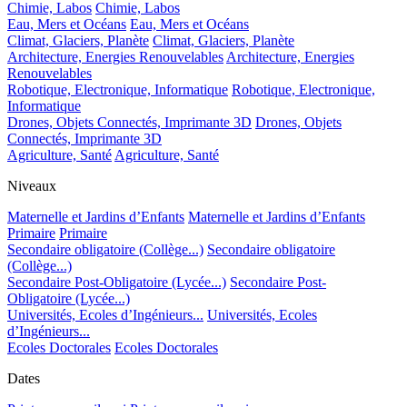
Chimie, Labos
Chimie, Labos
Eau, Mers et Océans
Eau, Mers et Océans
Climat, Glaciers, Planète
Climat, Glaciers, Planète
Architecture, Energies Renouvelables
Architecture, Energies
Renouvelables
Robotique, Electronique, Informatique
Robotique, Electronique,
Informatique
Drones, Objets Connectés, Imprimante 3D
Drones, Objets
Connectés, Imprimante 3D
Agriculture, Santé
Agriculture, Santé
Niveaux
Maternelle et Jardins d’Enfants
Maternelle et Jardins d’Enfants
Primaire
Primaire
Secondaire obligatoire (Collège...)
Secondaire obligatoire
(Collège...)
Secondaire Post-Obligatoire (Lycée...)
Secondaire Post-
Obligatoire (Lycée...)
Universités, Ecoles d’Ingénieurs...
Universités, Ecoles
d’Ingénieurs...
Ecoles Doctorales
Ecoles Doctorales
Dates