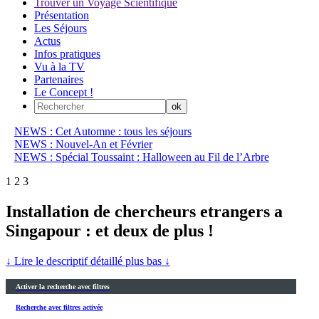
Trouver un Voyage Scientifique
Présentation
Les Séjours
Actus
Infos pratiques
Vu à la TV
Partenaires
Le Concept !
NEWS : Cet Automne : tous les séjours
NEWS : Nouvel-An et Février
NEWS : Spécial Toussaint : Halloween au Fil de l’Arbre
1
2
3
Installation de chercheurs etrangers a
Singapour : et deux de plus !
↓ Lire le descriptif détaillé plus bas ↓
Activer la recherche avec filtres
Recherche avec filtres activée