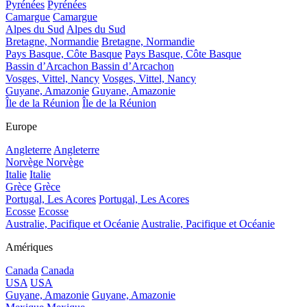
Pyrénées
Pyrénées
Camargue
Camargue
Alpes du Sud
Alpes du Sud
Bretagne, Normandie
Bretagne, Normandie
Pays Basque, Côte Basque
Pays Basque, Côte Basque
Bassin d’Arcachon
Bassin d’Arcachon
Vosges, Vittel, Nancy
Vosges, Vittel, Nancy
Guyane, Amazonie
Guyane, Amazonie
Île de la Réunion
Île de la Réunion
Europe
Angleterre
Angleterre
Norvège
Norvège
Italie
Italie
Grèce
Grèce
Portugal, Les Acores
Portugal, Les Acores
Ecosse
Ecosse
Australie, Pacifique et Océanie
Australie, Pacifique et Océanie
Amériques
Canada
Canada
USA
USA
Guyane, Amazonie
Guyane, Amazonie