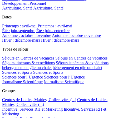
Développement Personnel
Agriculture, Santé
Agriculture, Santé
Dates
Printemps : avril-mai
Printemps : avril-mai
Été : juin-septembre
Été : juin-septembre
Automne : octobre-novembre
Automne : octobre-novembre
Hiver : décembre-mars
Hiver : décembre-mars
Types de séjour
Séjours en Centres de vacances
Séjours en Centres de vacances
Séjours itinérants & expéditions
Séjours itinérants & expéditions
hébergement en gîte ou chalet
hébergement en gîte ou chalet
Sciences et Sports
Sciences et Sports
Sciences pour l’Urgence
Sciences pour l’Urgence
Journalisme Scientifique
Journalisme Scientifique
Groupes
Centres de Loisirs, Mairies, Collectivités (...)
Centres de Loisirs,
Mairies, Collectivités (...)
Incentive, Services RH et Marketing
Incentive, Services RH et
Marketing