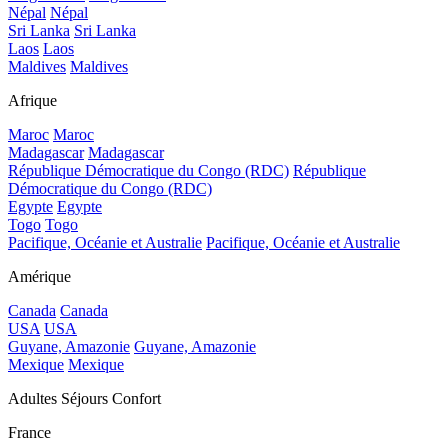
Népal
Népal
Sri Lanka
Sri Lanka
Laos
Laos
Maldives
Maldives
Afrique
Maroc
Maroc
Madagascar
Madagascar
République Démocratique du Congo (RDC)
République
Démocratique du Congo (RDC)
Egypte
Egypte
Togo
Togo
Pacifique, Océanie et Australie
Pacifique, Océanie et Australie
Amérique
Canada
Canada
USA
USA
Guyane, Amazonie
Guyane, Amazonie
Mexique
Mexique
Adultes Séjours Confort
France