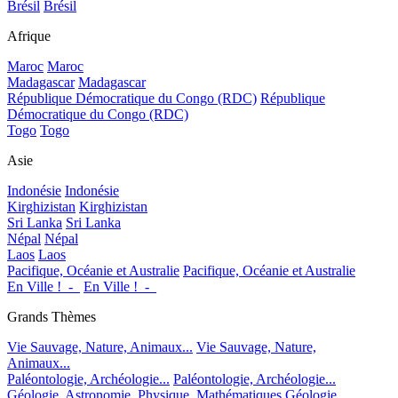
Brésil
Brésil
Afrique
Maroc
Maroc
Madagascar
Madagascar
République Démocratique du Congo (RDC)
République
Démocratique du Congo (RDC)
Togo
Togo
Asie
Indonésie
Indonésie
Kirghizistan
Kirghizistan
Sri Lanka
Sri Lanka
Népal
Népal
Laos
Laos
Pacifique, Océanie et Australie
Pacifique, Océanie et Australie
En Ville !_-_
En Ville !_-_
Grands Thèmes
Vie Sauvage, Nature, Animaux...
Vie Sauvage, Nature,
Animaux...
Paléontologie, Archéologie...
Paléontologie, Archéologie...
Géologie, Astronomie, Physique, Mathématiques
Géologie,