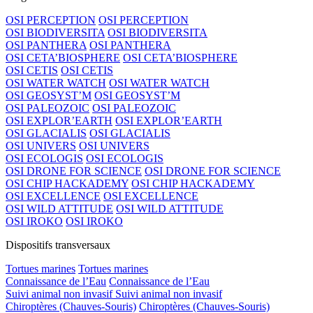
OSI PERCEPTION
OSI PERCEPTION
OSI BIODIVERSITA
OSI BIODIVERSITA
OSI PANTHERA
OSI PANTHERA
OSI CETA’BIOSPHERE
OSI CETA’BIOSPHERE
OSI CETIS
OSI CETIS
OSI WATER WATCH
OSI WATER WATCH
OSI GEOSYST’M
OSI GEOSYST’M
OSI PALEOZOIC
OSI PALEOZOIC
OSI EXPLOR’EARTH
OSI EXPLOR’EARTH
OSI GLACIALIS
OSI GLACIALIS
OSI UNIVERS
OSI UNIVERS
OSI ECOLOGIS
OSI ECOLOGIS
OSI DRONE FOR SCIENCE
OSI DRONE FOR SCIENCE
OSI CHIP HACKADEMY
OSI CHIP HACKADEMY
OSI EXCELLENCE
OSI EXCELLENCE
OSI WILD ATTITUDE
OSI WILD ATTITUDE
OSI IROKO
OSI IROKO
Dispositifs transversaux
Tortues marines
Tortues marines
Connaissance de l’Eau
Connaissance de l’Eau
Suivi animal non invasif
Suivi animal non invasif
Chiroptères (Chauves-Souris)
Chiroptères (Chauves-Souris)