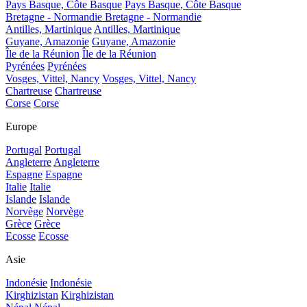
Pays Basque, Côte Basque
Pays Basque, Côte Basque
Bretagne - Normandie
Bretagne - Normandie
Antilles, Martinique
Antilles, Martinique
Guyane, Amazonie
Guyane, Amazonie
Île de la Réunion
Île de la Réunion
Pyrénées
Pyrénées
Vosges, Vittel, Nancy
Vosges, Vittel, Nancy
Chartreuse
Chartreuse
Corse
Corse
Europe
Portugal
Portugal
Angleterre
Angleterre
Espagne
Espagne
Italie
Italie
Islande
Islande
Norvège
Norvège
Grèce
Grèce
Ecosse
Ecosse
Asie
Indonésie
Indonésie
Kirghizistan
Kirghizistan