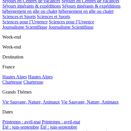
Séjours en Centres de vacances
Séjours en Centres de vacances
Séjours itinérants & expéditions
Séjours itinérants & expéditions
hébergement en gîte ou chalet
hébergement en gîte ou chalet
Sciences et Sports
Sciences et Sports
Sciences pour l’Urgence
Sciences pour l’Urgence
Journalisme Scientifique
Journalisme Scientifique
Week-end
Week-end
Destination
France
Hautes Alpes
Hautes Alpes
Chartreuse
Chartreuse
Grands Thèmes
Vie Sauvage, Nature, Animaux
Vie Sauvage, Nature, Animaux
Dates
Printemps : avril-mai
Printemps : avril-mai
Été : juin-septembre
Été : juin-septembre