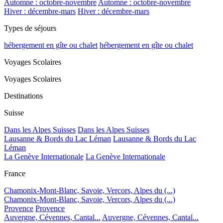
Automne : octobre-novembre
Automne : octobre-novembre
Hiver : décembre-mars
Hiver : décembre-mars
Types de séjours
hébergement en gîte ou chalet
hébergement en gîte ou chalet
Voyages Scolaires
Voyages Scolaires
Destinations
Suisse
Dans les Alpes Suisses
Dans les Alpes Suisses
Lausanne & Bords du Lac Léman
Lausanne & Bords du Lac
Léman
La Genève Internationale
La Genève Internationale
France
Chamonix-Mont-Blanc, Savoie, Vercors, Alpes du (...)
Chamonix-Mont-Blanc, Savoie, Vercors, Alpes du (...)
Provence
Provence
Auvergne, Cévennes, Cantal...
Auvergne, Cévennes, Cantal...