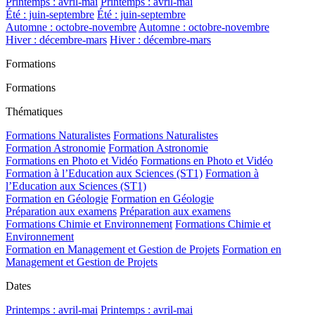
Printemps : avril-mai
Printemps : avril-mai
Été : juin-septembre
Été : juin-septembre
Automne : octobre-novembre
Automne : octobre-novembre
Hiver : décembre-mars
Hiver : décembre-mars
Formations
Formations
Thématiques
Formations Naturalistes
Formations Naturalistes
Formation Astronomie
Formation Astronomie
Formations en Photo et Vidéo
Formations en Photo et Vidéo
Formation à l’Education aux Sciences (ST1)
Formation à
l’Education aux Sciences (ST1)
Formation en Géologie
Formation en Géologie
Préparation aux examens
Préparation aux examens
Formations Chimie et Environnement
Formations Chimie et
Environnement
Formation en Management et Gestion de Projets
Formation en
Management et Gestion de Projets
Dates
Printemps : avril-mai
Printemps : avril-mai