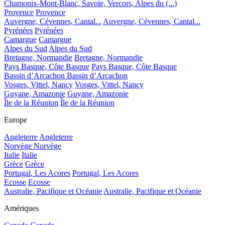
Chamonix-Mont-Blanc, Savoie, Vercors, Alpes du (...)
Provence
Provence
Auvergne, Cévennes, Cantal...
Auvergne, Cévennes, Cantal...
Pyrénées
Pyrénées
Camargue
Camargue
Alpes du Sud
Alpes du Sud
Bretagne, Normandie
Bretagne, Normandie
Pays Basque, Côte Basque
Pays Basque, Côte Basque
Bassin d’Arcachon
Bassin d’Arcachon
Vosges, Vittel, Nancy
Vosges, Vittel, Nancy
Guyane, Amazonie
Guyane, Amazonie
Île de la Réunion
Île de la Réunion
Europe
Angleterre
Angleterre
Norvège
Norvège
Italie
Italie
Grèce
Grèce
Portugal, Les Acores
Portugal, Les Acores
Ecosse
Ecosse
Australie, Pacifique et Océanie
Australie, Pacifique et Océanie
Amériques