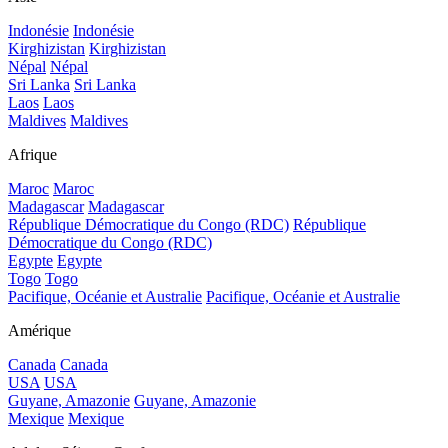
Indonésie
Indonésie
Kirghizistan
Kirghizistan
Népal
Népal
Sri Lanka
Sri Lanka
Laos
Laos
Maldives
Maldives
Afrique
Maroc
Maroc
Madagascar
Madagascar
République Démocratique du Congo (RDC)
République
Démocratique du Congo (RDC)
Egypte
Egypte
Togo
Togo
Pacifique, Océanie et Australie
Pacifique, Océanie et Australie
Amérique
Canada
Canada
USA
USA
Guyane, Amazonie
Guyane, Amazonie
Mexique
Mexique