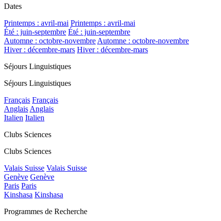
Dates
Printemps : avril-mai
Printemps : avril-mai
Été : juin-septembre
Été : juin-septembre
Automne : octobre-novembre
Automne : octobre-novembre
Hiver : décembre-mars
Hiver : décembre-mars
Séjours Linguistiques
Séjours Linguistiques
Français
Français
Anglais
Anglais
Italien
Italien
Clubs Sciences
Clubs Sciences
Valais Suisse
Valais Suisse
Genève
Genève
Paris
Paris
Kinshasa
Kinshasa
Programmes de Recherche