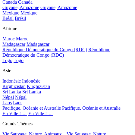
Canada
Canada
Guyane, Amazonie
Guyane, Amazonie
Mexique
Mexique
Brésil
Brésil
Afrique
Maroc
Maroc
Madagascar
Madagascar
République Démocratique du Congo (RDC)
République
Démocratique du Congo (RDC)
Togo
Togo
Asie
Indonésie
Indonésie
Kirghizistan
Kirghizistan
Sri Lanka
Sri Lanka
Népal
Népal
Laos
Laos
Pacifique, Océanie et Australie
Pacifique, Océanie et Australie
En Ville !_-_
En Ville !_-_
Grands Thèmes
Vie Sauvage, Nature, Animaux...
Vie Sauvage, Nature,