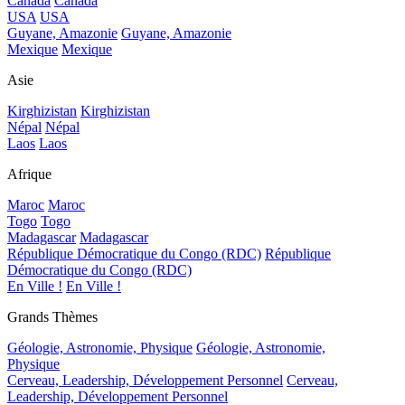
Canada
Canada
USA
USA
Guyane, Amazonie
Guyane, Amazonie
Mexique
Mexique
Asie
Kirghizistan
Kirghizistan
Népal
Népal
Laos
Laos
Afrique
Maroc
Maroc
Togo
Togo
Madagascar
Madagascar
République Démocratique du Congo (RDC)
République
Démocratique du Congo (RDC)
En Ville !
En Ville !
Grands Thèmes
Géologie, Astronomie, Physique
Géologie, Astronomie,
Physique
Cerveau, Leadership, Développement Personnel
Cerveau,
Leadership, Développement Personnel