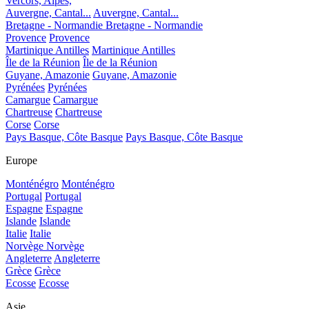
Vercors, Alpes,
Auvergne, Cantal...
Auvergne, Cantal...
Bretagne - Normandie
Bretagne - Normandie
Provence
Provence
Martinique Antilles
Martinique Antilles
Île de la Réunion
Île de la Réunion
Guyane, Amazonie
Guyane, Amazonie
Pyrénées
Pyrénées
Camargue
Camargue
Chartreuse
Chartreuse
Corse
Corse
Pays Basque, Côte Basque
Pays Basque, Côte Basque
Europe
Monténégro
Monténégro
Portugal
Portugal
Espagne
Espagne
Islande
Islande
Italie
Italie
Norvège
Norvège
Angleterre
Angleterre
Grèce
Grèce
Ecosse
Ecosse
Asie