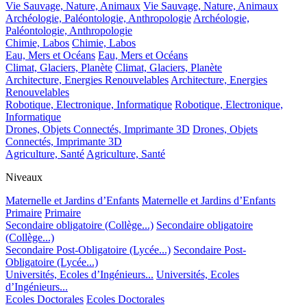
Vie Sauvage, Nature, Animaux
Vie Sauvage, Nature, Animaux
Archéologie, Paléontologie, Anthropologie
Archéologie,
Paléontologie, Anthropologie
Chimie, Labos
Chimie, Labos
Eau, Mers et Océans
Eau, Mers et Océans
Climat, Glaciers, Planète
Climat, Glaciers, Planète
Architecture, Energies Renouvelables
Architecture, Energies
Renouvelables
Robotique, Electronique, Informatique
Robotique, Electronique,
Informatique
Drones, Objets Connectés, Imprimante 3D
Drones, Objets
Connectés, Imprimante 3D
Agriculture, Santé
Agriculture, Santé
Niveaux
Maternelle et Jardins d’Enfants
Maternelle et Jardins d’Enfants
Primaire
Primaire
Secondaire obligatoire (Collège...)
Secondaire obligatoire
(Collège...)
Secondaire Post-Obligatoire (Lycée...)
Secondaire Post-
Obligatoire (Lycée...)
Universités, Ecoles d’Ingénieurs...
Universités, Ecoles
d’Ingénieurs...
Ecoles Doctorales
Ecoles Doctorales