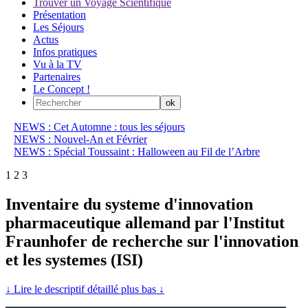
Trouver un Voyage Scientifique
Présentation
Les Séjours
Actus
Infos pratiques
Vu à la TV
Partenaires
Le Concept !
NEWS : Cet Automne : tous les séjours
NEWS : Nouvel-An et Février
NEWS : Spécial Toussaint : Halloween au Fil de l’Arbre
1
2
3
Inventaire du systeme d'innovation
pharmaceutique allemand par l'Institut
Fraunhofer de recherche sur l'innovation
et les systemes (ISI)
↓ Lire le descriptif détaillé plus bas ↓