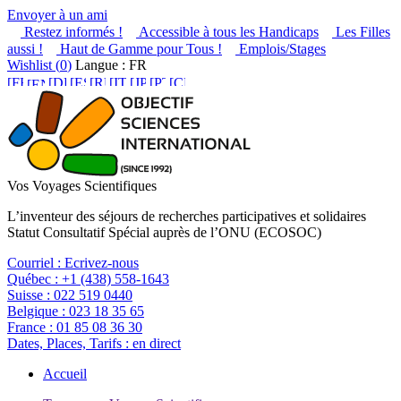
Envoyer à un ami
Restez informés !
Accessible à tous les Handicaps
Les Filles
aussi !
Haut de Gamme pour Tous !
Emplois/Stages
Wishlist (
0
)
Langue : FR
Vos Voyages Scientifiques
L’inventeur des séjours de recherches participatives et solidaires
Statut Consultatif Spécial auprès de l’ONU (ECOSOC)
Courriel :
Ecrivez-nous
Québec :
+1 (438) 558-1643
Suisse :
022 519 0440
Belgique :
023 18 35 65
France :
01 85 08 36 30
Dates, Places, Tarifs :
en direct
Accueil