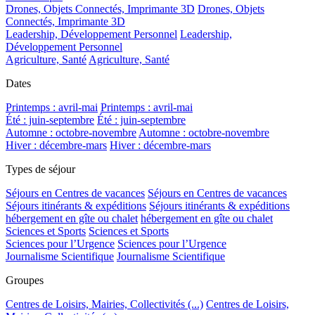
Drones, Objets Connectés, Imprimante 3D
Drones, Objets
Connectés, Imprimante 3D
Leadership, Développement Personnel
Leadership,
Développement Personnel
Agriculture, Santé
Agriculture, Santé
Dates
Printemps : avril-mai
Printemps : avril-mai
Été : juin-septembre
Été : juin-septembre
Automne : octobre-novembre
Automne : octobre-novembre
Hiver : décembre-mars
Hiver : décembre-mars
Types de séjour
Séjours en Centres de vacances
Séjours en Centres de vacances
Séjours itinérants & expéditions
Séjours itinérants & expéditions
hébergement en gîte ou chalet
hébergement en gîte ou chalet
Sciences et Sports
Sciences et Sports
Sciences pour l’Urgence
Sciences pour l’Urgence
Journalisme Scientifique
Journalisme Scientifique
Groupes
Centres de Loisirs, Mairies, Collectivités (...)
Centres de Loisirs,