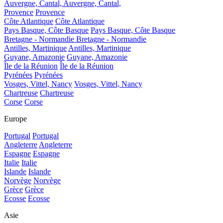
Auvergne, Cantal,
Auvergne, Cantal,
Provence
Provence
Côte Atlantique
Côte Atlantique
Pays Basque, Côte Basque
Pays Basque, Côte Basque
Bretagne - Normandie
Bretagne - Normandie
Antilles, Martinique
Antilles, Martinique
Guyane, Amazonie
Guyane, Amazonie
Île de la Réunion
Île de la Réunion
Pyrénées
Pyrénées
Vosges, Vittel, Nancy
Vosges, Vittel, Nancy
Chartreuse
Chartreuse
Corse
Corse
Europe
Portugal
Portugal
Angleterre
Angleterre
Espagne
Espagne
Italie
Italie
Islande
Islande
Norvège
Norvège
Grèce
Grèce
Ecosse
Ecosse
Asie