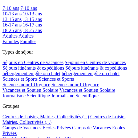
7-10 ans
7-10 ans
10-13 ans
10-13 ans
13-15 ans
13-15 ans
16-17 ans
16-17 ans
18-25 ans
18-25 ans
Adultes
Adultes
Familles
Familles
Types de séjour
Séjours en Centres de vacances
Séjours en Centres de vacances
Séjours itinérants & expéditions
Séjours itinérants & expéditions
hébergement en gîte ou chalet
hébergement en gîte ou chalet
Sciences et Sports
Sciences et Sports
Sciences pour l’Urgence
Sciences pour l’Urgence
Vacances et Soutien Scolaire
Vacances et Soutien Scolaire
Journalisme Scientifique
Journalisme Scientifique
Groupes
Centres de Loisirs, Mairies, Collectivités (...)
Centres de Loisirs,
Mairies, Collectivités (...)
Camps de Vacances Ecoles Privées
Camps de Vacances Ecoles
Privées