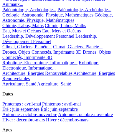
Animaux...
Paléontologie, Archéologie...
Paléontologie, Archéologie...
Géologie, Astronomie, Physique, Mathématiques
Géologie,
Astronomie, Physique, Mathématiques
Chimie, Labos, Maths
Chimie, Labos, Maths
Eau, Mers et Océans
Eau, Mers et Océans
Leadership, Développement Personnel
Leadership,
Développement Personnel
Climat, Glaciers, Planète...
Climat, Glaciers, Planète...
Drones, Objets Connectés, Imprimante 3D
Drones, Objets
Connectés, Imprimante 3D
Robotique, Electronique, Informatique...
Robotique,
Electronique, Informatique...
Architecture, Energies Renouvelables
Architecture, Energies
Renouvelables
Agriculture, Santé
Agriculture, Santé
Dates
Printemps : avril-mai
Printemps : avril-mai
Été : juin-septembre
Été : juin-septembre
Automne : octobre-novembre
Automne : octobre-novembre
Hiver : décembre-mars
Hiver : décembre-mars
Ages