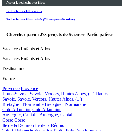
Activer la recherche avec filtres
Recherche avec filtres activée
Recherche avec filtres activée (Cliquer pour désactiver)
Chercher parmi
273
projets de Sciences Participatives
Vacances Enfants et Ados
Vacances Enfants et Ados
Destinations
France
Provence
Provence
Haute-Savoie, Savoie, Vercors, Hautes Alpes, (...)
Haute-
Savoie, Savoie, Vercors, Hautes Alpes, (...)
Bretagne - Normandie
Bretagne - Normandie
Côte Atlantique
Côte Atlantique
Auvergne, Cantal...
Auvergne, Cantal...
Corse
Corse
Île de la Réunion
Île de la Réunion
Tahiti, Polynésie Française
Tahiti, Polynésie Française