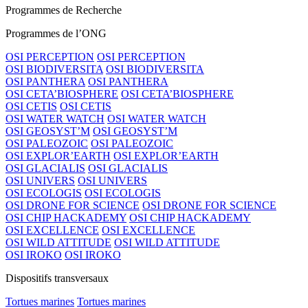
Programmes de Recherche
Programmes de l’ONG
OSI PERCEPTION
OSI PERCEPTION
OSI BIODIVERSITA
OSI BIODIVERSITA
OSI PANTHERA
OSI PANTHERA
OSI CETA’BIOSPHERE
OSI CETA’BIOSPHERE
OSI CETIS
OSI CETIS
OSI WATER WATCH
OSI WATER WATCH
OSI GEOSYST’M
OSI GEOSYST’M
OSI PALEOZOIC
OSI PALEOZOIC
OSI EXPLOR’EARTH
OSI EXPLOR’EARTH
OSI GLACIALIS
OSI GLACIALIS
OSI UNIVERS
OSI UNIVERS
OSI ECOLOGIS
OSI ECOLOGIS
OSI DRONE FOR SCIENCE
OSI DRONE FOR SCIENCE
OSI CHIP HACKADEMY
OSI CHIP HACKADEMY
OSI EXCELLENCE
OSI EXCELLENCE
OSI WILD ATTITUDE
OSI WILD ATTITUDE
OSI IROKO
OSI IROKO
Dispositifs transversaux
Tortues marines
Tortues marines