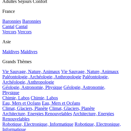
Adultes Séjours Confort
France
Baronnies
Baronnies
Cantal
Cantal
Vercors
Vercors
Asie
Maldives
Maldives
Grands Thèmes
Vie Sauvage, Nature, Animaux
Vie Sauvage, Nature, Animaux
Paléontologie, Archéologie, Anthropologie
Paléontologie,
Archéologie, Anthropologie
Géologie, Astronomie, Physique
Géologie, Astronomie,
Physique
Chimie, Labos
Chimie, Labos
Eau, Mers et Océans
Eau, Mers et Océans
Climat, Glaciers, Planète
Climat, Glaciers, Planète
Architecture, Energies Renouvelables
Architecture, Energies
Renouvelables
Robotique, Electronique, Informatique
Robotique, Electronique,
Informatique