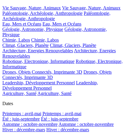
Vie Sauvage, Nature, Animaux
Vie Sauvage, Nature, Animaux
Paléontologie, Archéologie, Anthropologie
Paléontologie,
Archéologie, Anthropologie
Eau, Mers et Océans
Eau, Mers et Océans
Géologie, Astronomie, Physique
Géologie, Astronomie,
Physique
Chimie, Labos
Chimie, Labos
Climat, Glaciers, Planète
Climat, Glaciers, Planète
Architecture, Energies Renouvelables
Architecture, Energies
Renouvelables
Robotique, Electronique, Informatique
Robotique, Electronique,
Informatique
Drones, Objets Connectés, Imprimante 3D
Drones, Objets
Connectés, Imprimante 3D
Leadership, Développement Personnel
Leadership,
Développement Personnel
Agriculture, Santé
Agriculture, Santé
Dates
Printemps : avril-mai
Printemps : avril-mai
Été : juin-septembre
Été : juin-septembre
Automne : octobre-novembre
Automne : octobre-novembre
Hiver : décembre-mars
Hiver : décembre-mars