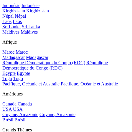
Indonésie
Indonésie
Kirghizistan
Kirghizistan
Népal
Népal
Laos
Laos
Sri Lanka
Sri Lanka
Maldives
Maldives
Afrique
Maroc
Maroc
Madagascar
Madagascar
République Démocratique du Congo (RDC)
République
Démocratique du Congo (RDC)
Egypte
Egypte
Togo
Togo
Pacifique, Océanie et Australie
Pacifique, Océanie et Australie
Amériques
Canada
Canada
USA
USA
Guyane, Amazonie
Guyane, Amazonie
Brésil
Brésil
Grands Thèmes