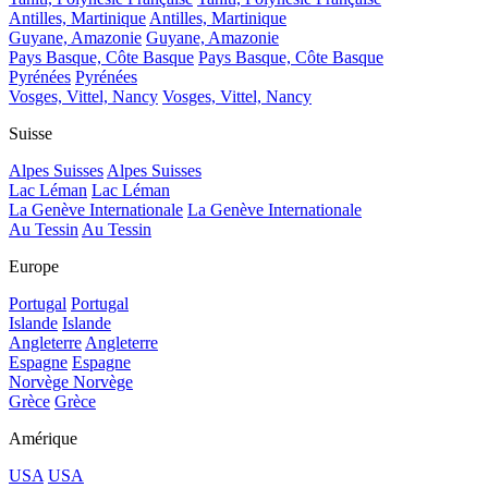
Antilles, Martinique
Antilles, Martinique
Guyane, Amazonie
Guyane, Amazonie
Pays Basque, Côte Basque
Pays Basque, Côte Basque
Pyrénées
Pyrénées
Vosges, Vittel, Nancy
Vosges, Vittel, Nancy
Suisse
Alpes Suisses
Alpes Suisses
Lac Léman
Lac Léman
La Genève Internationale
La Genève Internationale
Au Tessin
Au Tessin
Europe
Portugal
Portugal
Islande
Islande
Angleterre
Angleterre
Espagne
Espagne
Norvège
Norvège
Grèce
Grèce
Amérique
USA
USA