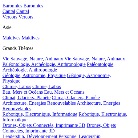
Baronnies
Baronnies
Cantal
Cantal
Vercors
Vercors
Asie
Maldives
Maldives
Grands Thèmes
Vie Sauvage, Nature, Animaux
Vie Sauvage, Nature, Animaux
Paléontologie, Archéologie, Anthropologie
Paléontologie,
Archéologie, Anthropologie
Géologie, Astronomie, Physique
Géologie, Astronomie,
Physique
Chimie, Labos
Chimie, Labos
Eau, Mers et Océans
Eau, Mers et Océans
Climat, Glaciers, Planète
Climat, Glaciers, Planète
Architecture, Energies Renouvelables
Architecture, Energies
Renouvelables
Robotique, Electronique, Informatique
Robotique, Electronique,
Informatique
Drones, Objets Connectés, Imprimante 3D
Drones, Objets
Connectés, Imprimante 3D
Leadership, Développement Personnel
Leadership,