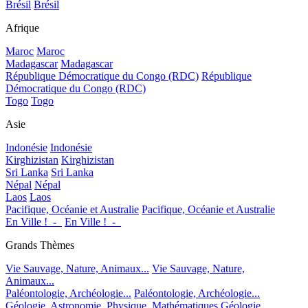
Brésil
Brésil
Afrique
Maroc
Maroc
Madagascar
Madagascar
République Démocratique du Congo (RDC)
République
Démocratique du Congo (RDC)
Togo
Togo
Asie
Indonésie
Indonésie
Kirghizistan
Kirghizistan
Sri Lanka
Sri Lanka
Népal
Népal
Laos
Laos
Pacifique, Océanie et Australie
Pacifique, Océanie et Australie
En Ville !_-_
En Ville !_-_
Grands Thèmes
Vie Sauvage, Nature, Animaux...
Vie Sauvage, Nature,
Animaux...
Paléontologie, Archéologie...
Paléontologie, Archéologie...
Géologie, Astronomie, Physique, Mathématiques
Géologie,