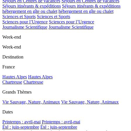
Séjours en Centres de vacances
Séjours en Centres de vacances
Séjours itinérants & expéditions
Séjours itinérants & expéditions
hébergement en gîte ou chalet
hébergement en gîte ou chalet
Sciences et Sports
Sciences et Sports
Sciences pour l’Urgence
Sciences pour l’Urgence
Journalisme Scientifique
Journalisme Scientifique
Week-end
Week-end
Destination
France
Hautes Alpes
Hautes Alpes
Chartreuse
Chartreuse
Grands Thèmes
Vie Sauvage, Nature, Animaux
Vie Sauvage, Nature, Animaux
Dates
Printemps : avril-mai
Printemps : avril-mai
Été : juin-septembre
Été : juin-septembre