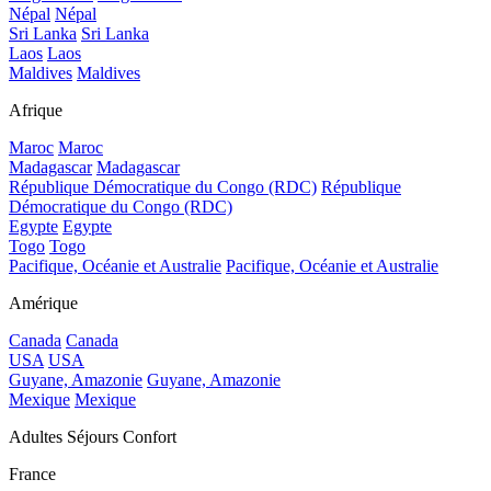
Népal
Népal
Sri Lanka
Sri Lanka
Laos
Laos
Maldives
Maldives
Afrique
Maroc
Maroc
Madagascar
Madagascar
République Démocratique du Congo (RDC)
République
Démocratique du Congo (RDC)
Egypte
Egypte
Togo
Togo
Pacifique, Océanie et Australie
Pacifique, Océanie et Australie
Amérique
Canada
Canada
USA
USA
Guyane, Amazonie
Guyane, Amazonie
Mexique
Mexique
Adultes Séjours Confort
France