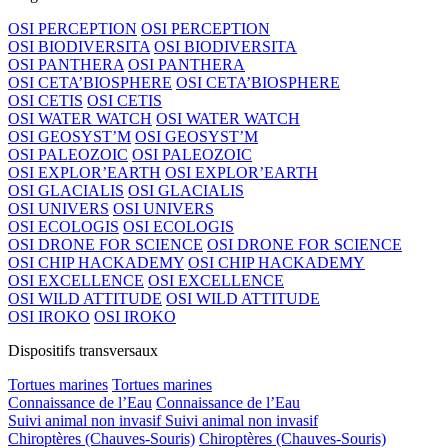
OSI PERCEPTION
OSI PERCEPTION
OSI BIODIVERSITA
OSI BIODIVERSITA
OSI PANTHERA
OSI PANTHERA
OSI CETA’BIOSPHERE
OSI CETA’BIOSPHERE
OSI CETIS
OSI CETIS
OSI WATER WATCH
OSI WATER WATCH
OSI GEOSYST’M
OSI GEOSYST’M
OSI PALEOZOIC
OSI PALEOZOIC
OSI EXPLOR’EARTH
OSI EXPLOR’EARTH
OSI GLACIALIS
OSI GLACIALIS
OSI UNIVERS
OSI UNIVERS
OSI ECOLOGIS
OSI ECOLOGIS
OSI DRONE FOR SCIENCE
OSI DRONE FOR SCIENCE
OSI CHIP HACKADEMY
OSI CHIP HACKADEMY
OSI EXCELLENCE
OSI EXCELLENCE
OSI WILD ATTITUDE
OSI WILD ATTITUDE
OSI IROKO
OSI IROKO
Dispositifs transversaux
Tortues marines
Tortues marines
Connaissance de l’Eau
Connaissance de l’Eau
Suivi animal non invasif
Suivi animal non invasif
Chiroptères (Chauves-Souris)
Chiroptères (Chauves-Souris)