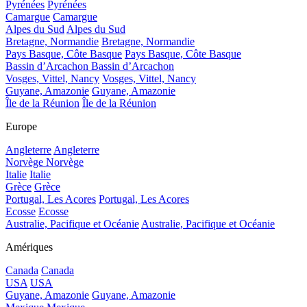
Pyrénées
Pyrénées
Camargue
Camargue
Alpes du Sud
Alpes du Sud
Bretagne, Normandie
Bretagne, Normandie
Pays Basque, Côte Basque
Pays Basque, Côte Basque
Bassin d’Arcachon
Bassin d’Arcachon
Vosges, Vittel, Nancy
Vosges, Vittel, Nancy
Guyane, Amazonie
Guyane, Amazonie
Île de la Réunion
Île de la Réunion
Europe
Angleterre
Angleterre
Norvège
Norvège
Italie
Italie
Grèce
Grèce
Portugal, Les Acores
Portugal, Les Acores
Ecosse
Ecosse
Australie, Pacifique et Océanie
Australie, Pacifique et Océanie
Amériques
Canada
Canada
USA
USA
Guyane, Amazonie
Guyane, Amazonie