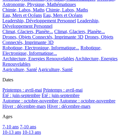
Astronomie, Physique, Mathématiques
Chimie, Labos, Maths
Chimie, Labos, Maths
Eau, Mers et Océans
Eau, Mers et Océans
Leadership, Développement Personnel
Leadership,
Développement Personnel
Climat, Glaciers, Planète...
Climat, Glaciers, Planète...
Drones, Objets Connectés, Imprimante 3D
Drones, Objets
Connectés, Imprimante 3D
Robotique, Electronique, Informatique...
Robotique,
Electronique, Informatique...
Architecture, Energies Renouvelables
Architecture, Energies
Renouvelables
Agriculture, Santé
Agriculture, Santé
Dates
Printemps : avril-mai
Printemps : avril-mai
Été : juin-septembre
Été : juin-septembre
Automne : octobre-novembre
Automne : octobre-novembre
Hiver : décembre-mars
Hiver : décembre-mars
Ages
7-10 ans
7-10 ans
10-13 ans
10-13 ans