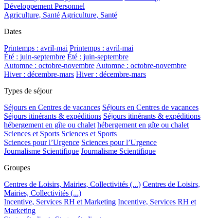
Développement Personnel
Agriculture, Santé
Agriculture, Santé
Dates
Printemps : avril-mai
Printemps : avril-mai
Été : juin-septembre
Été : juin-septembre
Automne : octobre-novembre
Automne : octobre-novembre
Hiver : décembre-mars
Hiver : décembre-mars
Types de séjour
Séjours en Centres de vacances
Séjours en Centres de vacances
Séjours itinérants & expéditions
Séjours itinérants & expéditions
hébergement en gîte ou chalet
hébergement en gîte ou chalet
Sciences et Sports
Sciences et Sports
Sciences pour l’Urgence
Sciences pour l’Urgence
Journalisme Scientifique
Journalisme Scientifique
Groupes
Centres de Loisirs, Mairies, Collectivités (...)
Centres de Loisirs,
Mairies, Collectivités (...)
Incentive, Services RH et Marketing
Incentive, Services RH et
Marketing