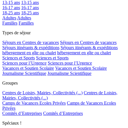
13-15 ans
13-15 ans
16-17 ans
16-17 ans
18-25 ans
18-25 ans
Adultes
Adultes
Familles
Familles
Types de séjour
Séjours en Centres de vacances
Séjours en Centres de vacances
Séjours itinérants & expéditions
Séjours itinérants & expéditions
hébergement en gîte ou chalet
hébergement en gîte ou chalet
Sciences et Sports
Sciences et Sports
Sciences pour l’Urgence
Sciences pour l’Urgence
Vacances et Soutien Scolaire
Vacances et Soutien Scolaire
Journalisme Scientifique
Journalisme Scientifique
Groupes
Centres de Loisirs, Mairies, Collectivités (...)
Centres de Loisirs,
Mairies, Collectivités (...)
Camps de Vacances Ecoles Privées
Camps de Vacances Ecoles
Privées
Comités d’Entreprises
Comités d’Entreprises
Spéciaux !