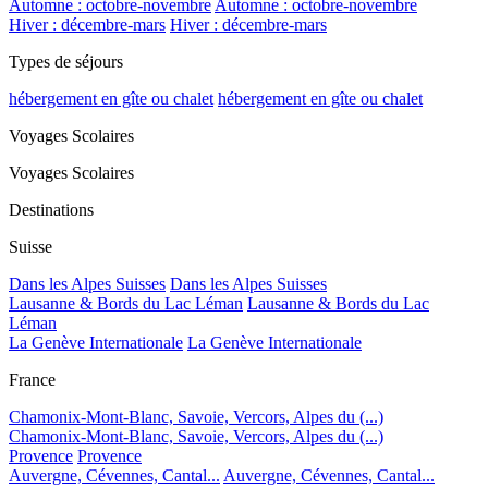
Automne : octobre-novembre
Automne : octobre-novembre
Hiver : décembre-mars
Hiver : décembre-mars
Types de séjours
hébergement en gîte ou chalet
hébergement en gîte ou chalet
Voyages Scolaires
Voyages Scolaires
Destinations
Suisse
Dans les Alpes Suisses
Dans les Alpes Suisses
Lausanne & Bords du Lac Léman
Lausanne & Bords du Lac
Léman
La Genève Internationale
La Genève Internationale
France
Chamonix-Mont-Blanc, Savoie, Vercors, Alpes du (...)
Chamonix-Mont-Blanc, Savoie, Vercors, Alpes du (...)
Provence
Provence
Auvergne, Cévennes, Cantal...
Auvergne, Cévennes, Cantal...