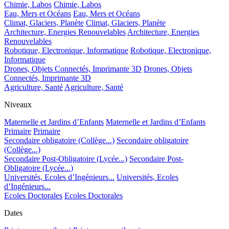
Chimie, Labos
Chimie, Labos
Eau, Mers et Océans
Eau, Mers et Océans
Climat, Glaciers, Planète
Climat, Glaciers, Planète
Architecture, Energies Renouvelables
Architecture, Energies
Renouvelables
Robotique, Electronique, Informatique
Robotique, Electronique,
Informatique
Drones, Objets Connectés, Imprimante 3D
Drones, Objets
Connectés, Imprimante 3D
Agriculture, Santé
Agriculture, Santé
Niveaux
Maternelle et Jardins d’Enfants
Maternelle et Jardins d’Enfants
Primaire
Primaire
Secondaire obligatoire (Collège...)
Secondaire obligatoire
(Collège...)
Secondaire Post-Obligatoire (Lycée...)
Secondaire Post-
Obligatoire (Lycée...)
Universités, Ecoles d’Ingénieurs...
Universités, Ecoles
d’Ingénieurs...
Ecoles Doctorales
Ecoles Doctorales
Dates