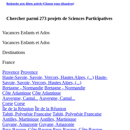
Recherche avec filtres activée (Cliquer pour désactiver)
Chercher parmi
273
projets de Sciences Participatives
Vacances Enfants et Ados
Vacances Enfants et Ados
Destinations
France
Provence
Provence
Haute-Savoie, Savoie, Vercors, Hautes Alpes, (...)
Haute-
Savoie, Savoie, Vercors, Hautes Alpes, (...)
Bretagne - Normandie
Bretagne - Normandie
Côte Atlantique
Côte Atlantique
Auvergne, Cantal...
Auvergne, Cantal...
Corse
Corse
Île de la Réunion
Île de la Réunion
Tahiti, Polynésie Française
Tahiti, Polynésie Française
Antilles, Martinique
Antilles, Martinique
Guyane, Amazonie
Guyane, Amazonie
Pays Basque, Côte Basque
Pays Basque, Côte Basque