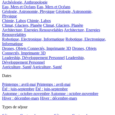
Archéologie, Anthropologie
Eau, Mers et Océans
Eau, Mers et Océans
Géologie, Astronomie, Physique
Géologie, Astronomie,
Physique
Chimie, Labos
Chimie, Labos
Climat, Glaciers, Planète
Climat, Glaciers, Planète
Architecture, Energies Renouvelables
Architecture, Energies
Renouvelables
Robotique, Electronique, Informatique
Robotique, Electronique,
Informatique
Drones, Objets Connectés, Imprimante 3D
Drones, Objets
Connectés, Imprimante 3D
Leadership, Développement Personnel
Leadership,
Développement Personnel
Agriculture, Santé
Agriculture, Santé
Dates
Printemps : avril-mai
Printemps : avril-mai
Été : juin-septembre
Été : juin-septembre
Automne : octobre-novembre
Automne : octobre-novembre
Hiver : décembre-mars
Hiver : décembre-mars
Types de séjour