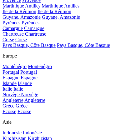
Provence
Provence
Martinique Antilles
Martinique Antilles
Île de la Réunion
Île de la Réunion
Guyane, Amazonie
Guyane, Amazonie
Pyrénées
Pyrénées
Camargue
Camargue
Chartreuse
Chartreuse
Corse
Corse
Pays Basque, Côte Basque
Pays Basque, Côte Basque
Europe
Monténégro
Monténégro
Portugal
Portugal
Espagne
Espagne
Islande
Islande
Italie
Italie
Norvège
Norvège
Angleterre
Angleterre
Grèce
Grèce
Ecosse
Ecosse
Asie
Indonésie
Indonésie
Kirghizistan
Kirghizistan