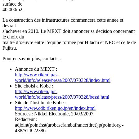
surface de
40.000m2.
La construction des infrastructures commencera cette annee et
devrait
s’achever en 2010. Le MEXT doit annoncer sa decision concernant
le choix du
maitre d’oeuvre entre l’equipe formee par Hitachi et NEC et celle de
Fujitsu.
Pour en savoir plus, contacts :
Annonce du MEXT :
http://www.riken.jp/r-
world/info/release/press/2007/070328/index.html
Site choisi a Kobe :
http://www.riken.jp/r-
world/info/release/press/2007/070328/bessi.html
Site de l’Institut de Kobe :
http://www.cdb.riken.go.jp/en/index.html
Sources : Nikkei Electronic, 29/03/2007
Redacteur :
adjoint(point)sst(arobase)ambafrance(tiret)jp(point)org -
438/STIC/2386