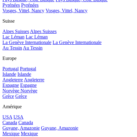
Pyrénées
Pyrénées
Vosges, Vittel, Nancy
Vosges, Vittel, Nancy
Suisse
Alpes Suisses
Alpes Suisses
Lac Léman
Lac Léman
La Genève Internationale
La Genève Internationale
Au Tessin
Au Tessin
Europe
Portugal
Portugal
Islande
Islande
Angleterre
Angleterre
Espagne
Espagne
Norvège
Norvège
Grèce
Grèce
Amérique
USA
USA
Canada
Canada
Guyane, Amazonie
Guyane, Amazonie
Mexique
Mexique