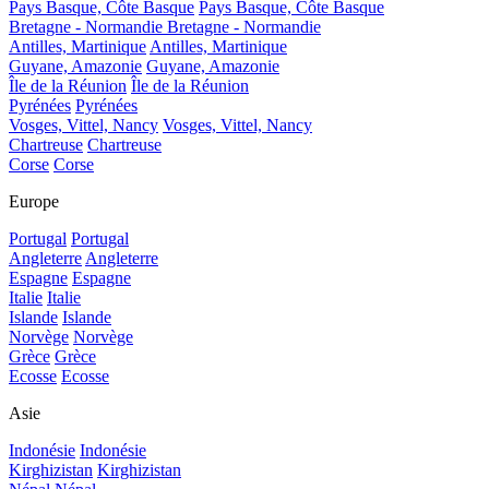
Pays Basque, Côte Basque
Pays Basque, Côte Basque
Bretagne - Normandie
Bretagne - Normandie
Antilles, Martinique
Antilles, Martinique
Guyane, Amazonie
Guyane, Amazonie
Île de la Réunion
Île de la Réunion
Pyrénées
Pyrénées
Vosges, Vittel, Nancy
Vosges, Vittel, Nancy
Chartreuse
Chartreuse
Corse
Corse
Europe
Portugal
Portugal
Angleterre
Angleterre
Espagne
Espagne
Italie
Italie
Islande
Islande
Norvège
Norvège
Grèce
Grèce
Ecosse
Ecosse
Asie
Indonésie
Indonésie
Kirghizistan
Kirghizistan