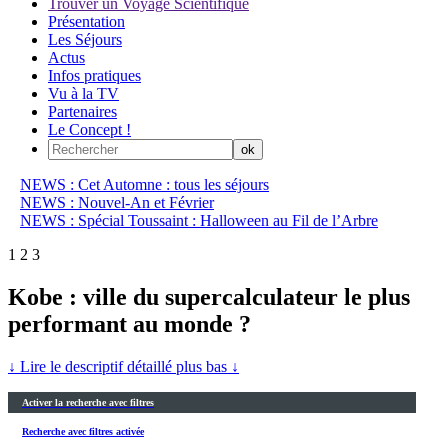
Trouver un Voyage Scientifique
Présentation
Les Séjours
Actus
Infos pratiques
Vu à la TV
Partenaires
Le Concept !
NEWS : Cet Automne : tous les séjours
NEWS : Nouvel-An et Février
NEWS : Spécial Toussaint : Halloween au Fil de l’Arbre
1
2
3
Kobe : ville du supercalculateur le plus
performant au monde ?
↓ Lire le descriptif détaillé plus bas ↓
Activer la recherche avec filtres
Recherche avec filtres activée