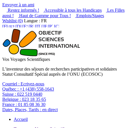
Envoyer à un ami
Restez informés !
Accessible à tous les Handicaps
Les Filles
aussi !
Haut de Gamme pour Tous !
Emplois/Stages
Wishlist (
0
)
Langue : FR
Vos Voyages Scientifiques
L’inventeur des séjours de recherches participatives et solidaires
Statut Consultatif Spécial auprès de l’ONU (ECOSOC)
Courriel :
Ecrivez-nous
Québec :
+1 (438) 558-1643
Suisse :
022 519 0440
Belgique :
023 18 35 65
France :
01 85 08 36 30
Dates, Places, Tarifs :
en direct
Accueil