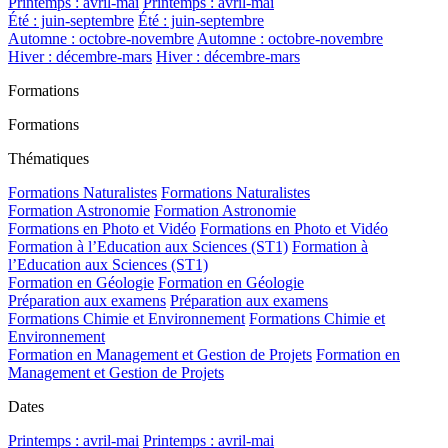
Printemps : avril-mai
Printemps : avril-mai
Été : juin-septembre
Été : juin-septembre
Automne : octobre-novembre
Automne : octobre-novembre
Hiver : décembre-mars
Hiver : décembre-mars
Formations
Formations
Thématiques
Formations Naturalistes
Formations Naturalistes
Formation Astronomie
Formation Astronomie
Formations en Photo et Vidéo
Formations en Photo et Vidéo
Formation à l’Education aux Sciences (ST1)
Formation à
l’Education aux Sciences (ST1)
Formation en Géologie
Formation en Géologie
Préparation aux examens
Préparation aux examens
Formations Chimie et Environnement
Formations Chimie et
Environnement
Formation en Management et Gestion de Projets
Formation en
Management et Gestion de Projets
Dates
Printemps : avril-mai
Printemps : avril-mai