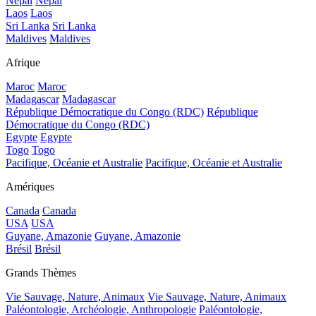
Népal
Népal
Laos
Laos
Sri Lanka
Sri Lanka
Maldives
Maldives
Afrique
Maroc
Maroc
Madagascar
Madagascar
République Démocratique du Congo (RDC)
République
Démocratique du Congo (RDC)
Egypte
Egypte
Togo
Togo
Pacifique, Océanie et Australie
Pacifique, Océanie et Australie
Amériques
Canada
Canada
USA
USA
Guyane, Amazonie
Guyane, Amazonie
Brésil
Brésil
Grands Thèmes
Vie Sauvage, Nature, Animaux
Vie Sauvage, Nature, Animaux
Paléontologie, Archéologie, Anthropologie
Paléontologie,