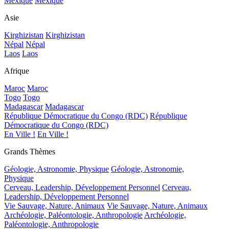
Mexique
Mexique
Asie
Kirghizistan
Kirghizistan
Népal
Népal
Laos
Laos
Afrique
Maroc
Maroc
Togo
Togo
Madagascar
Madagascar
République Démocratique du Congo (RDC)
République
Démocratique du Congo (RDC)
En Ville !
En Ville !
Grands Thèmes
Géologie, Astronomie, Physique
Géologie, Astronomie,
Physique
Cerveau, Leadership, Développement Personnel
Cerveau,
Leadership, Développement Personnel
Vie Sauvage, Nature, Animaux
Vie Sauvage, Nature, Animaux
Archéologie, Paléontologie, Anthropologie
Archéologie,
Paléontologie, Anthropologie