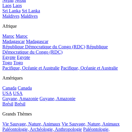
Népal
Népal
Laos
Laos
Sri Lanka
Sri Lanka
Maldives
Maldives
Afrique
Maroc
Maroc
Madagascar
Madagascar
République Démocratique du Congo (RDC)
République
Démocratique du Congo (RDC)
Egypte
Egypte
Togo
Togo
Pacifique, Océanie et Australie
Pacifique, Océanie et Australie
Amériques
Canada
Canada
USA
USA
Guyane, Amazonie
Guyane, Amazonie
Brésil
Brésil
Grands Thèmes
Vie Sauvage, Nature, Animaux
Vie Sauvage, Nature, Animaux
Paléontologie, Archéologie, Anthropologie
Paléontologie,