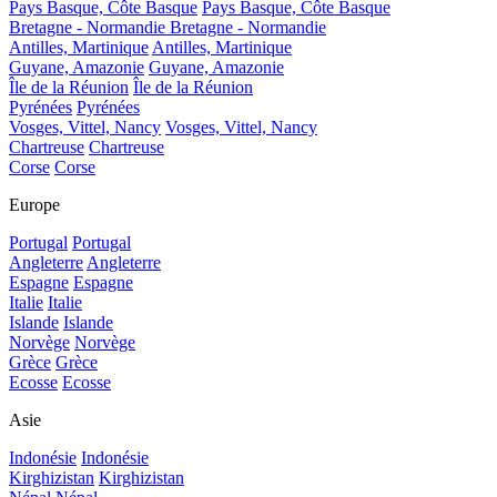
Pays Basque, Côte Basque
Pays Basque, Côte Basque
Bretagne - Normandie
Bretagne - Normandie
Antilles, Martinique
Antilles, Martinique
Guyane, Amazonie
Guyane, Amazonie
Île de la Réunion
Île de la Réunion
Pyrénées
Pyrénées
Vosges, Vittel, Nancy
Vosges, Vittel, Nancy
Chartreuse
Chartreuse
Corse
Corse
Europe
Portugal
Portugal
Angleterre
Angleterre
Espagne
Espagne
Italie
Italie
Islande
Islande
Norvège
Norvège
Grèce
Grèce
Ecosse
Ecosse
Asie
Indonésie
Indonésie
Kirghizistan
Kirghizistan