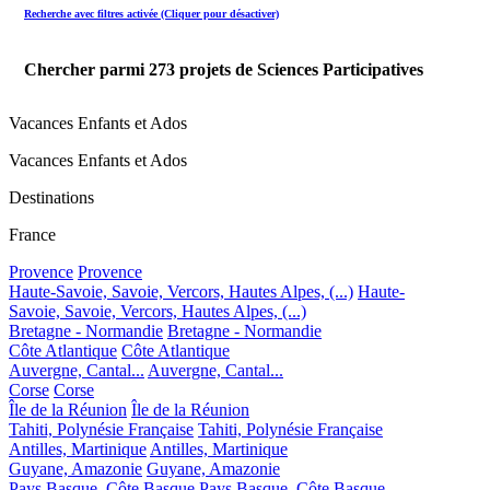
Recherche avec filtres activée (Cliquer pour désactiver)
Chercher parmi
273
projets de Sciences Participatives
Vacances Enfants et Ados
Vacances Enfants et Ados
Destinations
France
Provence
Provence
Haute-Savoie, Savoie, Vercors, Hautes Alpes, (...)
Haute-
Savoie, Savoie, Vercors, Hautes Alpes, (...)
Bretagne - Normandie
Bretagne - Normandie
Côte Atlantique
Côte Atlantique
Auvergne, Cantal...
Auvergne, Cantal...
Corse
Corse
Île de la Réunion
Île de la Réunion
Tahiti, Polynésie Française
Tahiti, Polynésie Française
Antilles, Martinique
Antilles, Martinique
Guyane, Amazonie
Guyane, Amazonie
Pays Basque, Côte Basque
Pays Basque, Côte Basque