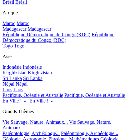
Brésil
Brésil
Afrique
Maroc
Maroc
Madagascar
Madagascar
République Démocratique du Congo (RDC)
République
Démocratique du Congo (RDC)
Togo
Togo
Asie
Indonésie
Indonésie
Kirghizistan
Kirghizistan
Sri Lanka
Sri Lanka
Népal
Népal
Laos
Laos
Pacifique, Océanie et Australie
Pacifique, Océanie et Australie
En Ville !_-_
En Ville !_-_
Grands Thèmes
Vie Sauvage, Nature, Animaux...
Vie Sauvage, Nature,
Animaux...
Paléontologie, Archéologie...
Paléontologie, Archéologie...
Géologie, Astronomie, Physique, Mathématiques
Géologie,