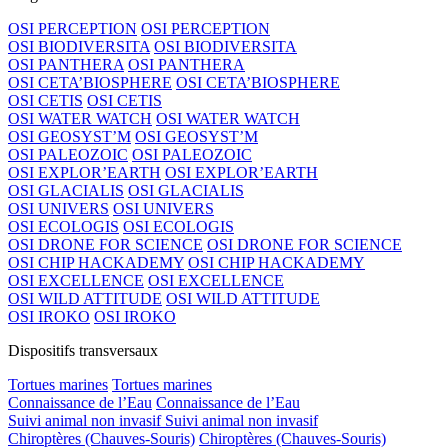
OSI PERCEPTION
OSI PERCEPTION
OSI BIODIVERSITA
OSI BIODIVERSITA
OSI PANTHERA
OSI PANTHERA
OSI CETA’BIOSPHERE
OSI CETA’BIOSPHERE
OSI CETIS
OSI CETIS
OSI WATER WATCH
OSI WATER WATCH
OSI GEOSYST’M
OSI GEOSYST’M
OSI PALEOZOIC
OSI PALEOZOIC
OSI EXPLOR’EARTH
OSI EXPLOR’EARTH
OSI GLACIALIS
OSI GLACIALIS
OSI UNIVERS
OSI UNIVERS
OSI ECOLOGIS
OSI ECOLOGIS
OSI DRONE FOR SCIENCE
OSI DRONE FOR SCIENCE
OSI CHIP HACKADEMY
OSI CHIP HACKADEMY
OSI EXCELLENCE
OSI EXCELLENCE
OSI WILD ATTITUDE
OSI WILD ATTITUDE
OSI IROKO
OSI IROKO
Dispositifs transversaux
Tortues marines
Tortues marines
Connaissance de l’Eau
Connaissance de l’Eau
Suivi animal non invasif
Suivi animal non invasif
Chiroptères (Chauves-Souris)
Chiroptères (Chauves-Souris)