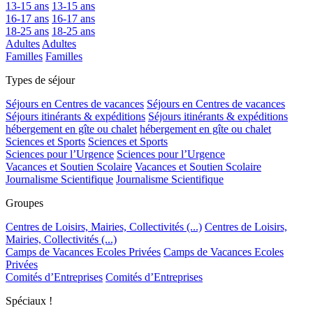
13-15 ans
13-15 ans
16-17 ans
16-17 ans
18-25 ans
18-25 ans
Adultes
Adultes
Familles
Familles
Types de séjour
Séjours en Centres de vacances
Séjours en Centres de vacances
Séjours itinérants & expéditions
Séjours itinérants & expéditions
hébergement en gîte ou chalet
hébergement en gîte ou chalet
Sciences et Sports
Sciences et Sports
Sciences pour l’Urgence
Sciences pour l’Urgence
Vacances et Soutien Scolaire
Vacances et Soutien Scolaire
Journalisme Scientifique
Journalisme Scientifique
Groupes
Centres de Loisirs, Mairies, Collectivités (...)
Centres de Loisirs,
Mairies, Collectivités (...)
Camps de Vacances Ecoles Privées
Camps de Vacances Ecoles
Privées
Comités d’Entreprises
Comités d’Entreprises
Spéciaux !