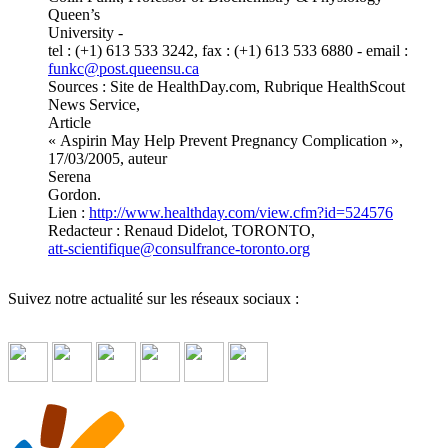
Queen’s
University -
tel : (+1) 613 533 3242, fax : (+1) 613 533 6880 - email :
funkc
@
post.queensu.ca
Sources : Site de HealthDay.com, Rubrique HealthScout
News Service,
Article
« Aspirin May Help Prevent Pregnancy Complication »,
17/03/2005, auteur
Serena
Gordon.
Lien :
http://www.healthday.com/view.cfm?id=524576
Redacteur : Renaud Didelot, TORONTO,
att-scientifique
@
consulfrance-toronto.org
Suivez notre actualité sur les réseaux sociaux :