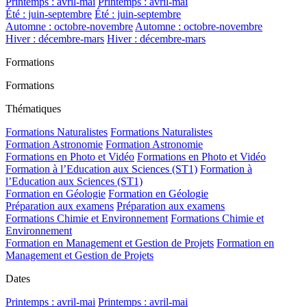
Printemps : avril-mai
Printemps : avril-mai
Été : juin-septembre
Été : juin-septembre
Automne : octobre-novembre
Automne : octobre-novembre
Hiver : décembre-mars
Hiver : décembre-mars
Formations
Formations
Thématiques
Formations Naturalistes
Formations Naturalistes
Formation Astronomie
Formation Astronomie
Formations en Photo et Vidéo
Formations en Photo et Vidéo
Formation à l’Education aux Sciences (ST1)
Formation à
l’Education aux Sciences (ST1)
Formation en Géologie
Formation en Géologie
Préparation aux examens
Préparation aux examens
Formations Chimie et Environnement
Formations Chimie et
Environnement
Formation en Management et Gestion de Projets
Formation en
Management et Gestion de Projets
Dates
Printemps : avril-mai
Printemps : avril-mai