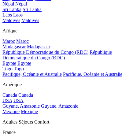
Népal
Népal
Sri Lanka
Sri Lanka
Laos
Laos
Maldives
Maldives
Afrique
Maroc
Maroc
Madagascar
Madagascar
République Démocratique du Congo (RDC)
République
Démocratique du Congo (RDC)
Egypte
Egypte
Togo
Togo
Pacifique, Océanie et Australie
Pacifique, Océanie et Australie
Amérique
Canada
Canada
USA
USA
Guyane, Amazonie
Guyane, Amazonie
Mexique
Mexique
Adultes Séjours Confort
France