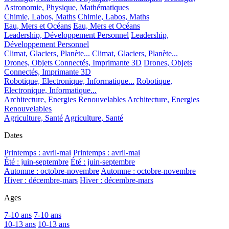
Astronomie, Physique, Mathématiques
Chimie, Labos, Maths
Chimie, Labos, Maths
Eau, Mers et Océans
Eau, Mers et Océans
Leadership, Développement Personnel
Leadership,
Développement Personnel
Climat, Glaciers, Planète...
Climat, Glaciers, Planète...
Drones, Objets Connectés, Imprimante 3D
Drones, Objets
Connectés, Imprimante 3D
Robotique, Electronique, Informatique...
Robotique,
Electronique, Informatique...
Architecture, Energies Renouvelables
Architecture, Energies
Renouvelables
Agriculture, Santé
Agriculture, Santé
Dates
Printemps : avril-mai
Printemps : avril-mai
Été : juin-septembre
Été : juin-septembre
Automne : octobre-novembre
Automne : octobre-novembre
Hiver : décembre-mars
Hiver : décembre-mars
Ages
7-10 ans
7-10 ans
10-13 ans
10-13 ans