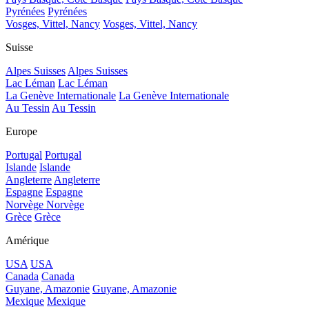
Pyrénées
Pyrénées
Vosges, Vittel, Nancy
Vosges, Vittel, Nancy
Suisse
Alpes Suisses
Alpes Suisses
Lac Léman
Lac Léman
La Genève Internationale
La Genève Internationale
Au Tessin
Au Tessin
Europe
Portugal
Portugal
Islande
Islande
Angleterre
Angleterre
Espagne
Espagne
Norvège
Norvège
Grèce
Grèce
Amérique
USA
USA
Canada
Canada
Guyane, Amazonie
Guyane, Amazonie
Mexique
Mexique