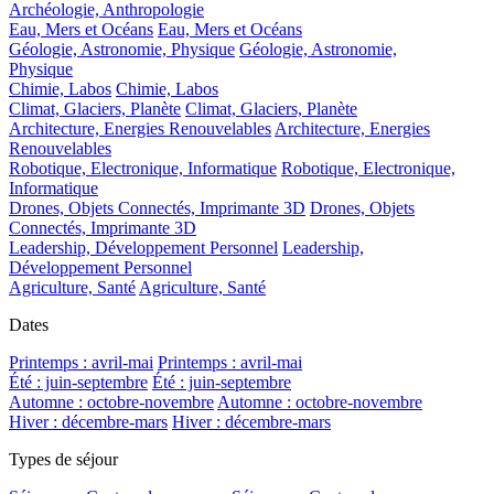
Archéologie, Anthropologie
Eau, Mers et Océans
Eau, Mers et Océans
Géologie, Astronomie, Physique
Géologie, Astronomie,
Physique
Chimie, Labos
Chimie, Labos
Climat, Glaciers, Planète
Climat, Glaciers, Planète
Architecture, Energies Renouvelables
Architecture, Energies
Renouvelables
Robotique, Electronique, Informatique
Robotique, Electronique,
Informatique
Drones, Objets Connectés, Imprimante 3D
Drones, Objets
Connectés, Imprimante 3D
Leadership, Développement Personnel
Leadership,
Développement Personnel
Agriculture, Santé
Agriculture, Santé
Dates
Printemps : avril-mai
Printemps : avril-mai
Été : juin-septembre
Été : juin-septembre
Automne : octobre-novembre
Automne : octobre-novembre
Hiver : décembre-mars
Hiver : décembre-mars
Types de séjour