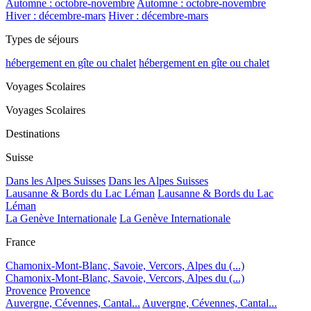
Automne : octobre-novembre
Automne : octobre-novembre
Hiver : décembre-mars
Hiver : décembre-mars
Types de séjours
hébergement en gîte ou chalet
hébergement en gîte ou chalet
Voyages Scolaires
Voyages Scolaires
Destinations
Suisse
Dans les Alpes Suisses
Dans les Alpes Suisses
Lausanne & Bords du Lac Léman
Lausanne & Bords du Lac
Léman
La Genève Internationale
La Genève Internationale
France
Chamonix-Mont-Blanc, Savoie, Vercors, Alpes du (...)
Chamonix-Mont-Blanc, Savoie, Vercors, Alpes du (...)
Provence
Provence
Auvergne, Cévennes, Cantal...
Auvergne, Cévennes, Cantal...