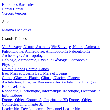
Baronnies
Baronnies
Cantal
Cantal
Vercors
Vercors
Asie
Maldives
Maldives
Grands Thèmes
Vie Sauvage, Nature, Animaux
Vie Sauvage, Nature, Animaux
Paléontologie, Archéologie, Anthropologie
Paléontologie,
Archéologie, Anthropologie
Géologie, Astronomie, Physique
Géologie, Astronomie,
Physique
Chimie, Labos
Chimie, Labos
Eau, Mers et Océans
Eau, Mers et Océans
Climat, Glaciers, Planète
Climat, Glaciers, Planète
Architecture, Energies Renouvelables
Architecture, Energies
Renouvelables
Robotique, Electronique, Informatique
Robotique, Electronique,
Informatique
Drones, Objets Connectés, Imprimante 3D
Drones, Objets
Connectés, Imprimante 3D
Leadership, Développement Personnel
Leadership,