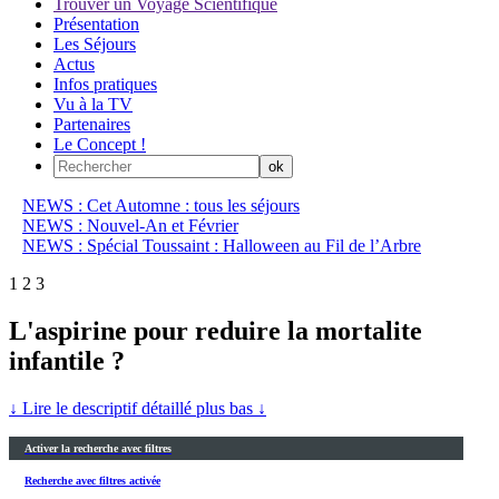
Trouver un Voyage Scientifique
Présentation
Les Séjours
Actus
Infos pratiques
Vu à la TV
Partenaires
Le Concept !
NEWS : Cet Automne : tous les séjours
NEWS : Nouvel-An et Février
NEWS : Spécial Toussaint : Halloween au Fil de l’Arbre
1
2
3
L'aspirine pour reduire la mortalite
infantile ?
↓ Lire le descriptif détaillé plus bas ↓
Activer la recherche avec filtres
Recherche avec filtres activée