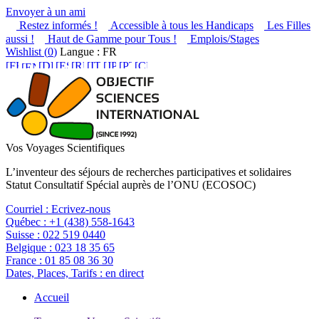
Envoyer à un ami
Restez informés !
Accessible à tous les Handicaps
Les Filles
aussi !
Haut de Gamme pour Tous !
Emplois/Stages
Wishlist (
0
)
Langue : FR
Vos Voyages Scientifiques
L’inventeur des séjours de recherches participatives et solidaires
Statut Consultatif Spécial auprès de l’ONU (ECOSOC)
Courriel :
Ecrivez-nous
Québec :
+1 (438) 558-1643
Suisse :
022 519 0440
Belgique :
023 18 35 65
France :
01 85 08 36 30
Dates, Places, Tarifs :
en direct
Accueil