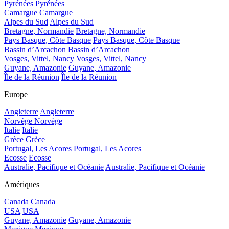
Pyrénées
Pyrénées
Camargue
Camargue
Alpes du Sud
Alpes du Sud
Bretagne, Normandie
Bretagne, Normandie
Pays Basque, Côte Basque
Pays Basque, Côte Basque
Bassin d’Arcachon
Bassin d’Arcachon
Vosges, Vittel, Nancy
Vosges, Vittel, Nancy
Guyane, Amazonie
Guyane, Amazonie
Île de la Réunion
Île de la Réunion
Europe
Angleterre
Angleterre
Norvège
Norvège
Italie
Italie
Grèce
Grèce
Portugal, Les Acores
Portugal, Les Acores
Ecosse
Ecosse
Australie, Pacifique et Océanie
Australie, Pacifique et Océanie
Amériques
Canada
Canada
USA
USA
Guyane, Amazonie
Guyane, Amazonie