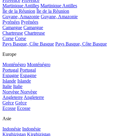
Provence
Provence
Martinique Antilles
Martinique Antilles
Île de la Réunion
Île de la Réunion
Guyane, Amazonie
Guyane, Amazonie
Pyrénées
Pyrénées
Camargue
Camargue
Chartreuse
Chartreuse
Corse
Corse
Pays Basque, Côte Basque
Pays Basque, Côte Basque
Europe
Monténégro
Monténégro
Portugal
Portugal
Espagne
Espagne
Islande
Islande
Italie
Italie
Norvège
Norvège
Angleterre
Angleterre
Grèce
Grèce
Ecosse
Ecosse
Asie
Indonésie
Indonésie
Kirghizistan
Kirghizistan