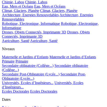
Chimie, Labos
Chimie, Labos
Eau, Mers et Océans
Eau, Mers et Océans
Climat, Glaciers, Planète
Climat, Glaciers, Planète
Architecture, Energies Renouvelables
Architecture, Energies
Renouvelables
Robotique, Electronique, Informatique
Robotique, Electronique,
Informatique
Drones, Objets Connectés, Imprimante 3D
Drones, Objets
Connectés, Imprimante 3D
Agriculture, Santé
Agriculture, Santé
Niveaux
Maternelle et Jardins d’Enfants
Maternelle et Jardins d’Enfants
Primaire
Primaire
Secondaire obligatoire (Collège...)
Secondaire obligatoire
(Collège...)
Secondaire Post-Obligatoire (Lycée...)
Secondaire Post-
Obligatoire (Lycée...)
Universités, Ecoles d’Ingénieurs...
Universités, Ecoles
d’Ingénieurs...
Ecoles Doctorales
Ecoles Doctorales
Dates