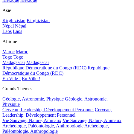
Mexique
Mexique
Asie
Kirghizistan
Kirghizistan
Népal
Népal
Laos
Laos
Afrique
Maroc
Maroc
Togo
Togo
Madagascar
Madagascar
République Démocratique du Congo (RDC)
République
Démocratique du Congo (RDC)
En Ville !
En Ville !
Grands Thèmes
Géologie, Astronomie, Physique
Géologie, Astronomie,
Physique
Cerveau, Leadership, Développement Personnel
Cerveau,
Leadership, Développement Personnel
Vie Sauvage, Nature, Animaux
Vie Sauvage, Nature, Animaux
Archéologie, Paléontologie, Anthropologie
Archéologie,
Paléontologie, Anthropologie