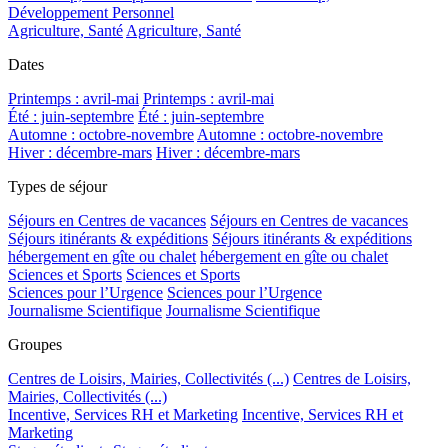
Développement Personnel
Agriculture, Santé
Agriculture, Santé
Dates
Printemps : avril-mai
Printemps : avril-mai
Été : juin-septembre
Été : juin-septembre
Automne : octobre-novembre
Automne : octobre-novembre
Hiver : décembre-mars
Hiver : décembre-mars
Types de séjour
Séjours en Centres de vacances
Séjours en Centres de vacances
Séjours itinérants & expéditions
Séjours itinérants & expéditions
hébergement en gîte ou chalet
hébergement en gîte ou chalet
Sciences et Sports
Sciences et Sports
Sciences pour l’Urgence
Sciences pour l’Urgence
Journalisme Scientifique
Journalisme Scientifique
Groupes
Centres de Loisirs, Mairies, Collectivités (...)
Centres de Loisirs,
Mairies, Collectivités (...)
Incentive, Services RH et Marketing
Incentive, Services RH et
Marketing