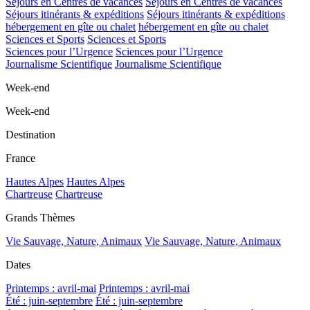
Séjours en Centres de vacances
Séjours en Centres de vacances
Séjours itinérants & expéditions
Séjours itinérants & expéditions
hébergement en gîte ou chalet
hébergement en gîte ou chalet
Sciences et Sports
Sciences et Sports
Sciences pour l’Urgence
Sciences pour l’Urgence
Journalisme Scientifique
Journalisme Scientifique
Week-end
Week-end
Destination
France
Hautes Alpes
Hautes Alpes
Chartreuse
Chartreuse
Grands Thèmes
Vie Sauvage, Nature, Animaux
Vie Sauvage, Nature, Animaux
Dates
Printemps : avril-mai
Printemps : avril-mai
Été : juin-septembre
Été : juin-septembre