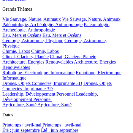
Grands Thèmes
Vie Sauvage, Nature, Animaux
Vie Sauvage, Nature, Animaux
Paléontologie, Archéologie, Anthropologie
Paléontologie,
Archéologie, Anthropologie
Eau, Mers et Océans
Eau, Mers et Océans
Géologie, Astronomie, Physique
Géologie, Astronomie,
Physique
Chimie, Labos
Chimie, Labos
Climat, Glaciers, Planète
Climat, Glaciers, Planète
Architecture, Energies Renouvelables
Architecture, Energies
Renouvelables
Robotique, Electronique, Informatique
Robotique, Electronique,
Informatique
Drones, Objets Connectés, Imprimante 3D
Drones, Objets
Connectés, Imprimante 3D
Leadership, Développement Personnel
Leadership,
Développement Personnel
Agriculture, Santé
Agriculture, Santé
Dates
Printemps : avril-mai
Printemps : avril-mai
Été : juin-septembre
Été : juin-septembre