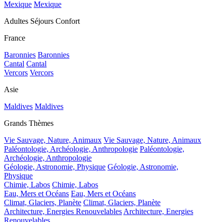
Mexique
Mexique
Adultes Séjours Confort
France
Baronnies
Baronnies
Cantal
Cantal
Vercors
Vercors
Asie
Maldives
Maldives
Grands Thèmes
Vie Sauvage, Nature, Animaux
Vie Sauvage, Nature, Animaux
Paléontologie, Archéologie, Anthropologie
Paléontologie,
Archéologie, Anthropologie
Géologie, Astronomie, Physique
Géologie, Astronomie,
Physique
Chimie, Labos
Chimie, Labos
Eau, Mers et Océans
Eau, Mers et Océans
Climat, Glaciers, Planète
Climat, Glaciers, Planète
Architecture, Energies Renouvelables
Architecture, Energies
Renouvelables