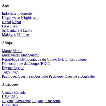
Asie
Indonésie
Indonésie
Kirghizistan
Kirghizistan
Népal
Népal
Laos
Laos
Sri Lanka
Sri Lanka
Maldives
Maldives
Afrique
Maroc
Maroc
Madagascar
Madagascar
République Démocratique du Congo (RDC)
République
Démocratique du Congo (RDC)
Egypte
Egypte
Togo
Togo
Pacifique, Océanie et Australie
Pacifique, Océanie et Australie
Amériques
Canada
Canada
USA
USA
Guyane, Amazonie
Guyane, Amazonie
Brésil
Brésil