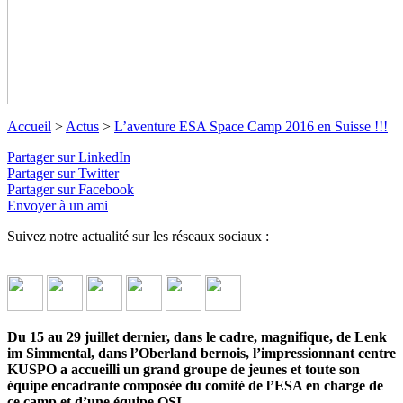
Accueil
>
Actus
>
L’aventure ESA Space Camp 2016 en Suisse !!!
Partager sur LinkedIn
Partager sur Twitter
L’aventure ESA Space Camp 2016 en
Partager sur Facebook
Suisse !!!
Envoyer à un ami
Suivez notre actualité sur les réseaux sociaux :
L’ONG Objectif Sciences International a eu non seulement
l’honneur mais aussi la joie d’organiser pour l’Agence Spatiale
Européenne son Space Camp 2016 en Suisse. La Suisse, pays
membre de l’ESA, n’avait pas encore eu le privilège d’être hôte
de ce camp d’activités spatiales. Objectif atteint !!!
↓ Lire le
descriptif détaillé plus bas ↓
Du 15 au 29 juillet dernier, dans le cadre, magnifique, de Lenk
im Simmental, dans l’Oberland bernois, l’impressionnant centre
KUSPO a accueilli un grand groupe de jeunes et toute son
équipe encadrante composée du comité de l’ESA en charge de
ce camp et d’une équipe OSI.