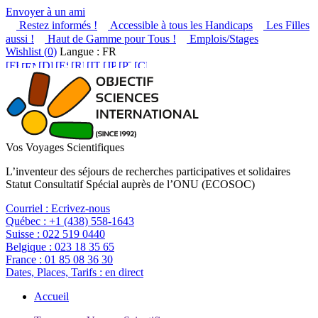
Envoyer à un ami
Restez informés !
Accessible à tous les Handicaps
Les Filles
aussi !
Haut de Gamme pour Tous !
Emplois/Stages
Wishlist (
0
)
Langue : FR
Vos Voyages Scientifiques
L’inventeur des séjours de recherches participatives et solidaires
Statut Consultatif Spécial auprès de l’ONU (ECOSOC)
Courriel :
Ecrivez-nous
Québec :
+1 (438) 558-1643
Suisse :
022 519 0440
Belgique :
023 18 35 65
France :
01 85 08 36 30
Dates, Places, Tarifs :
en direct
Accueil