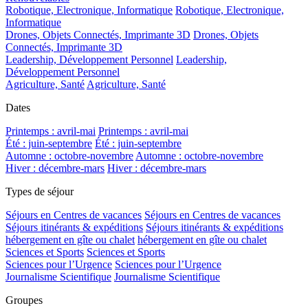
Robotique, Electronique, Informatique
Robotique, Electronique,
Informatique
Drones, Objets Connectés, Imprimante 3D
Drones, Objets
Connectés, Imprimante 3D
Leadership, Développement Personnel
Leadership,
Développement Personnel
Agriculture, Santé
Agriculture, Santé
Dates
Printemps : avril-mai
Printemps : avril-mai
Été : juin-septembre
Été : juin-septembre
Automne : octobre-novembre
Automne : octobre-novembre
Hiver : décembre-mars
Hiver : décembre-mars
Types de séjour
Séjours en Centres de vacances
Séjours en Centres de vacances
Séjours itinérants & expéditions
Séjours itinérants & expéditions
hébergement en gîte ou chalet
hébergement en gîte ou chalet
Sciences et Sports
Sciences et Sports
Sciences pour l’Urgence
Sciences pour l’Urgence
Journalisme Scientifique
Journalisme Scientifique
Groupes