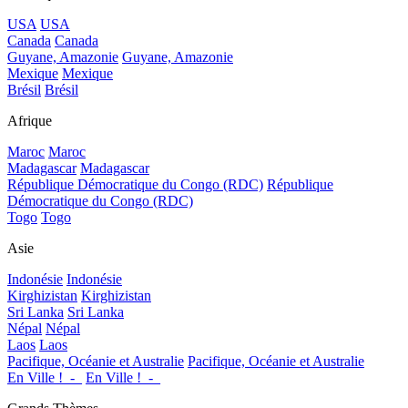
USA
USA
Canada
Canada
Guyane, Amazonie
Guyane, Amazonie
Mexique
Mexique
Brésil
Brésil
Afrique
Maroc
Maroc
Madagascar
Madagascar
République Démocratique du Congo (RDC)
République
Démocratique du Congo (RDC)
Togo
Togo
Asie
Indonésie
Indonésie
Kirghizistan
Kirghizistan
Sri Lanka
Sri Lanka
Népal
Népal
Laos
Laos
Pacifique, Océanie et Australie
Pacifique, Océanie et Australie
En Ville !_-_
En Ville !_-_