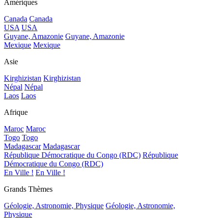
Amériques
Canada
Canada
USA
USA
Guyane, Amazonie
Guyane, Amazonie
Mexique
Mexique
Asie
Kirghizistan
Kirghizistan
Népal
Népal
Laos
Laos
Afrique
Maroc
Maroc
Togo
Togo
Madagascar
Madagascar
République Démocratique du Congo (RDC)
République
Démocratique du Congo (RDC)
En Ville !
En Ville !
Grands Thèmes
Géologie, Astronomie, Physique
Géologie, Astronomie,
Physique