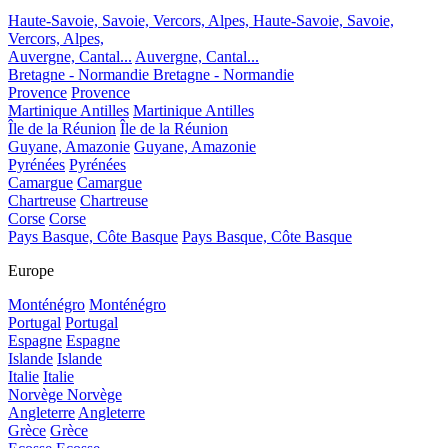
Haute-Savoie, Savoie, Vercors, Alpes,
Haute-Savoie, Savoie,
Vercors, Alpes,
Auvergne, Cantal...
Auvergne, Cantal...
Bretagne - Normandie
Bretagne - Normandie
Provence
Provence
Martinique Antilles
Martinique Antilles
Île de la Réunion
Île de la Réunion
Guyane, Amazonie
Guyane, Amazonie
Pyrénées
Pyrénées
Camargue
Camargue
Chartreuse
Chartreuse
Corse
Corse
Pays Basque, Côte Basque
Pays Basque, Côte Basque
Europe
Monténégro
Monténégro
Portugal
Portugal
Espagne
Espagne
Islande
Islande
Italie
Italie
Norvège
Norvège
Angleterre
Angleterre
Grèce
Grèce