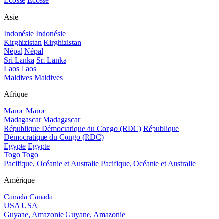
Ecosse
Ecosse
Asie
Indonésie
Indonésie
Kirghizistan
Kirghizistan
Népal
Népal
Sri Lanka
Sri Lanka
Laos
Laos
Maldives
Maldives
Afrique
Maroc
Maroc
Madagascar
Madagascar
République Démocratique du Congo (RDC)
République
Démocratique du Congo (RDC)
Egypte
Egypte
Togo
Togo
Pacifique, Océanie et Australie
Pacifique, Océanie et Australie
Amérique
Canada
Canada
USA
USA
Guyane, Amazonie
Guyane, Amazonie