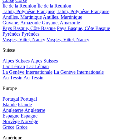
Corse
Corse
Île de la Réunion
Île de la Réunion
Tahiti, Polynésie Française
Tahiti, Polynésie Française
Antilles, Martinique
Antilles, Martinique
Guyane, Amazonie
Guyane, Amazonie
Pays Basque, Côte Basque
Pays Basque, Côte Basque
Pyrénées
Pyrénées
Vosges, Vittel, Nancy
Vosges, Vittel, Nancy
Suisse
Alpes Suisses
Alpes Suisses
Lac Léman
Lac Léman
La Genève Internationale
La Genève Internationale
Au Tessin
Au Tessin
Europe
Portugal
Portugal
Islande
Islande
Angleterre
Angleterre
Espagne
Espagne
Norvège
Norvège
Grèce
Grèce
Amérique