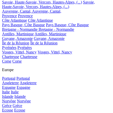
Savoie, Haute-Savoie, Vercors, Hautes-Alpes, (...)
Savoie,
Haute-Savoie, Vercors, Hautes-Alpes, (...)
Auvergne, Cantal,
Auvergne, Cantal,
Provence
Provence
Côte Atlantique
Côte Atlantique
Pays Basque, Côte Basque
Pays Basque, Côte Basque
Bretagne - Normandie
Bretagne - Normandie
Antilles, Martinique
Antilles, Martinique
Guyane, Amazonie
Guyane, Amazonie
Île de la Réunion
Île de la Réunion
Pyrénées
Pyrénées
Vosges, Vittel, Nancy
Vosges, Vittel, Nancy
Chartreuse
Chartreuse
Corse
Corse
Europe
Portugal
Portugal
Angleterre
Angleterre
Espagne
Espagne
Italie
Italie
Islande
Islande
Norvège
Norvège
Grèce
Grèce
Ecosse
Ecosse