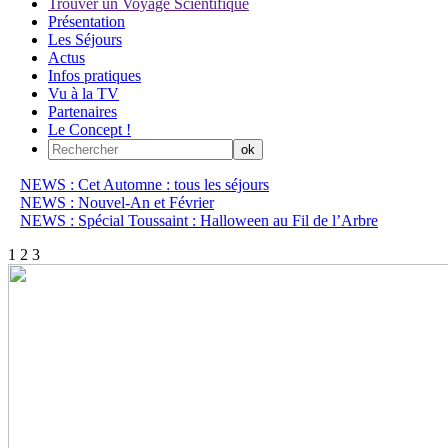
Trouver un Voyage Scientifique
Présentation
Les Séjours
Actus
Infos pratiques
Vu à la TV
Partenaires
Le Concept !
NEWS : Cet Automne : tous les séjours
NEWS : Nouvel-An et Février
NEWS : Spécial Toussaint : Halloween au Fil de l’Arbre
1
2
3