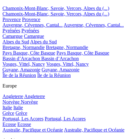
Chamonix-Mont-Blanc, Savoie, Vercors, Alpes du (...)
Chamonix-Mont-Blanc, Savoie, Vercors, Alpes du (...)
Provence
Provence
Auvergne, Cévennes, Cantal...
Auvergne, Cévennes, Cantal...
Pyrénées
Pyrénées
Camargue
Camargue
Alpes du Sud
Alpes du Sud
Bretagne, Normandie
Bretagne, Normandie
Pays Basque, Côte Basque
Pays Basque, Côte Basque
Bassin d’Arcachon
Bassin d’Arcachon
Vosges, Vittel, Nancy
Vosges, Vittel, Nancy
Guyane, Amazonie
Guyane, Amazonie
Île de la Réunion
Île de la Réunion
Europe
Angleterre
Angleterre
Norvège
Norvège
Italie
Italie
Grèce
Grèce
Portugal, Les Acores
Portugal, Les Acores
Ecosse
Ecosse
Australie, Pacifique et Océanie
Australie, Pacifique et Océanie