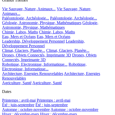
Grands Thèmes
Vie Sauvage, Nature, Animaux...
Vie Sauvage, Nature,
Animaux...
Paléontologie, Archéologie...
Paléontologie, Archéologie...
Géologie, Astronomie, Physique, Mathématiques
Géologie,
Astronomie, Physique, Mathématiques
Chimie, Labos, Maths
Chimie, Labos, Maths
Eau, Mers et Océans
Eau, Mers et Océans
Leadership, Développement Personnel
Leadership,
Développement Personnel
Climat, Glaciers, Planète...
Climat, Glaciers, Planète...
Drones, Objets Connectés, Imprimante 3D
Drones, Objets
Connectés, Imprimante 3D
Robotique, Electronique, Informatique...
Robotique,
Electronique, Informatique...
Architecture, Energies Renouvelables
Architecture, Energies
Renouvelables
Agriculture, Santé
Agriculture, Santé
Dates
Printemps : avril-mai
Printemps : avril-mai
Été : juin-septembre
Été : juin-septembre
Automne : octobre-novembre
Automne : octobre-novembre
Hiver : décembre-mars
Hiver : décembre-mars