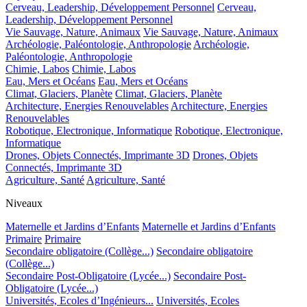
Cerveau, Leadership, Développement Personnel
Cerveau,
Leadership, Développement Personnel
Vie Sauvage, Nature, Animaux
Vie Sauvage, Nature, Animaux
Archéologie, Paléontologie, Anthropologie
Archéologie,
Paléontologie, Anthropologie
Chimie, Labos
Chimie, Labos
Eau, Mers et Océans
Eau, Mers et Océans
Climat, Glaciers, Planète
Climat, Glaciers, Planète
Architecture, Energies Renouvelables
Architecture, Energies
Renouvelables
Robotique, Electronique, Informatique
Robotique, Electronique,
Informatique
Drones, Objets Connectés, Imprimante 3D
Drones, Objets
Connectés, Imprimante 3D
Agriculture, Santé
Agriculture, Santé
Niveaux
Maternelle et Jardins d’Enfants
Maternelle et Jardins d’Enfants
Primaire
Primaire
Secondaire obligatoire (Collège...)
Secondaire obligatoire
(Collège...)
Secondaire Post-Obligatoire (Lycée...)
Secondaire Post-
Obligatoire (Lycée...)
Universités, Ecoles d’Ingénieurs...
Universités, Ecoles