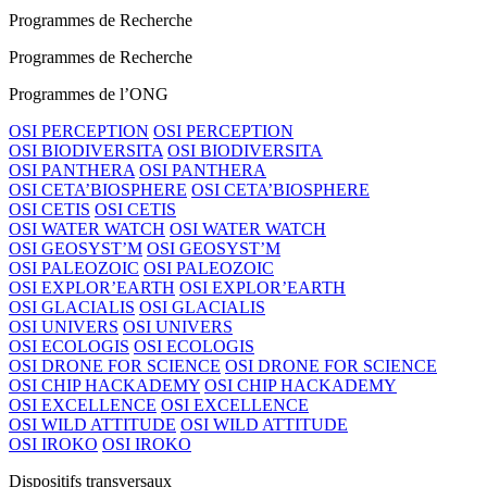
Programmes de Recherche
Programmes de Recherche
Programmes de l’ONG
OSI PERCEPTION
OSI PERCEPTION
OSI BIODIVERSITA
OSI BIODIVERSITA
OSI PANTHERA
OSI PANTHERA
OSI CETA’BIOSPHERE
OSI CETA’BIOSPHERE
OSI CETIS
OSI CETIS
OSI WATER WATCH
OSI WATER WATCH
OSI GEOSYST’M
OSI GEOSYST’M
OSI PALEOZOIC
OSI PALEOZOIC
OSI EXPLOR’EARTH
OSI EXPLOR’EARTH
OSI GLACIALIS
OSI GLACIALIS
OSI UNIVERS
OSI UNIVERS
OSI ECOLOGIS
OSI ECOLOGIS
OSI DRONE FOR SCIENCE
OSI DRONE FOR SCIENCE
OSI CHIP HACKADEMY
OSI CHIP HACKADEMY
OSI EXCELLENCE
OSI EXCELLENCE
OSI WILD ATTITUDE
OSI WILD ATTITUDE
OSI IROKO
OSI IROKO
Dispositifs transversaux