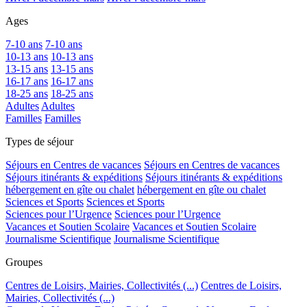
Ages
7-10 ans
7-10 ans
10-13 ans
10-13 ans
13-15 ans
13-15 ans
16-17 ans
16-17 ans
18-25 ans
18-25 ans
Adultes
Adultes
Familles
Familles
Types de séjour
Séjours en Centres de vacances
Séjours en Centres de vacances
Séjours itinérants & expéditions
Séjours itinérants & expéditions
hébergement en gîte ou chalet
hébergement en gîte ou chalet
Sciences et Sports
Sciences et Sports
Sciences pour l’Urgence
Sciences pour l’Urgence
Vacances et Soutien Scolaire
Vacances et Soutien Scolaire
Journalisme Scientifique
Journalisme Scientifique
Groupes
Centres de Loisirs, Mairies, Collectivités (...)
Centres de Loisirs,
Mairies, Collectivités (...)