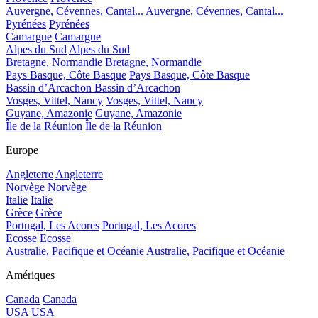
Auvergne, Cévennes, Cantal...
Auvergne, Cévennes, Cantal...
Pyrénées
Pyrénées
Camargue
Camargue
Alpes du Sud
Alpes du Sud
Bretagne, Normandie
Bretagne, Normandie
Pays Basque, Côte Basque
Pays Basque, Côte Basque
Bassin d’Arcachon
Bassin d’Arcachon
Vosges, Vittel, Nancy
Vosges, Vittel, Nancy
Guyane, Amazonie
Guyane, Amazonie
Île de la Réunion
Île de la Réunion
Europe
Angleterre
Angleterre
Norvège
Norvège
Italie
Italie
Grèce
Grèce
Portugal, Les Acores
Portugal, Les Acores
Ecosse
Ecosse
Australie, Pacifique et Océanie
Australie, Pacifique et Océanie
Amériques
Canada
Canada
USA
USA