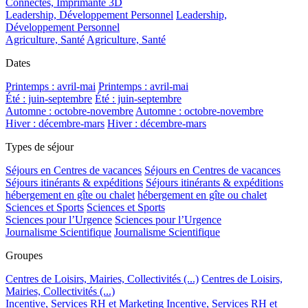
Connectés, Imprimante 3D
Leadership, Développement Personnel
Leadership,
Développement Personnel
Agriculture, Santé
Agriculture, Santé
Dates
Printemps : avril-mai
Printemps : avril-mai
Été : juin-septembre
Été : juin-septembre
Automne : octobre-novembre
Automne : octobre-novembre
Hiver : décembre-mars
Hiver : décembre-mars
Types de séjour
Séjours en Centres de vacances
Séjours en Centres de vacances
Séjours itinérants & expéditions
Séjours itinérants & expéditions
hébergement en gîte ou chalet
hébergement en gîte ou chalet
Sciences et Sports
Sciences et Sports
Sciences pour l’Urgence
Sciences pour l’Urgence
Journalisme Scientifique
Journalisme Scientifique
Groupes
Centres de Loisirs, Mairies, Collectivités (...)
Centres de Loisirs,
Mairies, Collectivités (...)
Incentive, Services RH et Marketing
Incentive, Services RH et