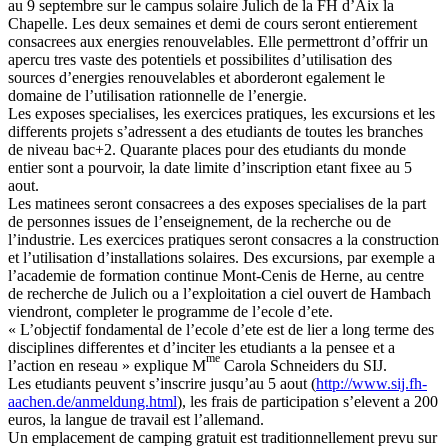
au 9 septembre sur le campus solaire Julich de la FH d’Aix la
Chapelle. Les deux semaines et demi de cours seront entierement
consacrees aux energies renouvelables. Elle permettront d’offrir un
apercu tres vaste des potentiels et possibilites d’utilisation des
sources d’energies renouvelables et aborderont egalement le
domaine de l’utilisation rationnelle de l’energie.
Les exposes specialises, les exercices pratiques, les excursions et les
differents projets s’adressent a des etudiants de toutes les branches
de niveau bac+2. Quarante places pour des etudiants du monde
entier sont a pourvoir, la date limite d’inscription etant fixee au 5
aout.
Les matinees seront consacrees a des exposes specialises de la part
de personnes issues de l’enseignement, de la recherche ou de
l’industrie. Les exercices pratiques seront consacres a la construction
et l’utilisation d’installations solaires. Des excursions, par exemple a
l’academie de formation continue Mont-Cenis de Herne, au centre
de recherche de Julich ou a l’exploitation a ciel ouvert de Hambach
viendront, completer le programme de l’ecole d’ete.
« L’objectif fondamental de l’ecole d’ete est de lier a long terme des
disciplines differentes et d’inciter les etudiants a la pensee et a
me
l’action en reseau » explique M
Carola Schneiders du SIJ.
Les etudiants peuvent s’inscrire jusqu’au 5 aout (
http://www.sij.fh-
aachen.de/anmeldung.html
), les frais de participation s’elevent a 200
euros, la langue de travail est l’allemand.
Un emplacement de camping gratuit est traditionnellement prevu sur