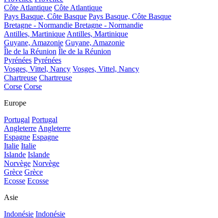
Côte Atlantique
Côte Atlantique
Pays Basque, Côte Basque
Pays Basque, Côte Basque
Bretagne - Normandie
Bretagne - Normandie
Antilles, Martinique
Antilles, Martinique
Guyane, Amazonie
Guyane, Amazonie
Île de la Réunion
Île de la Réunion
Pyrénées
Pyrénées
Vosges, Vittel, Nancy
Vosges, Vittel, Nancy
Chartreuse
Chartreuse
Corse
Corse
Europe
Portugal
Portugal
Angleterre
Angleterre
Espagne
Espagne
Italie
Italie
Islande
Islande
Norvège
Norvège
Grèce
Grèce
Ecosse
Ecosse
Asie
Indonésie
Indonésie