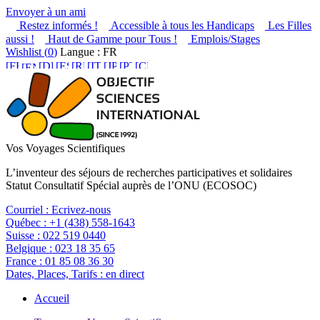
Envoyer à un ami
Restez informés !
Accessible à tous les Handicaps
Les Filles
aussi !
Haut de Gamme pour Tous !
Emplois/Stages
Wishlist (
0
)
Langue : FR
Vos Voyages Scientifiques
L’inventeur des séjours de recherches participatives et solidaires
Statut Consultatif Spécial auprès de l’ONU (ECOSOC)
Courriel :
Ecrivez-nous
Québec :
+1 (438) 558-1643
Suisse :
022 519 0440
Belgique :
023 18 35 65
France :
01 85 08 36 30
Dates, Places, Tarifs :
en direct
Accueil