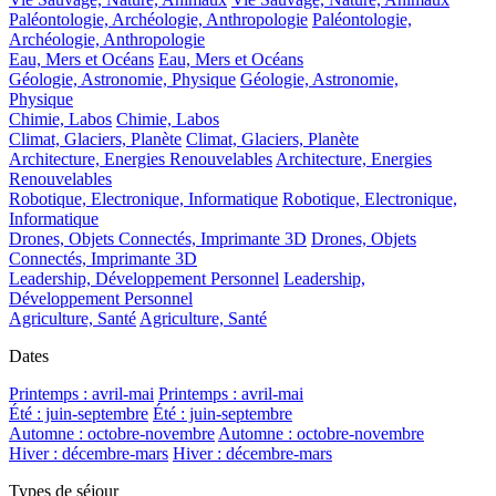
Paléontologie, Archéologie, Anthropologie
Paléontologie,
Archéologie, Anthropologie
Eau, Mers et Océans
Eau, Mers et Océans
Géologie, Astronomie, Physique
Géologie, Astronomie,
Physique
Chimie, Labos
Chimie, Labos
Climat, Glaciers, Planète
Climat, Glaciers, Planète
Architecture, Energies Renouvelables
Architecture, Energies
Renouvelables
Robotique, Electronique, Informatique
Robotique, Electronique,
Informatique
Drones, Objets Connectés, Imprimante 3D
Drones, Objets
Connectés, Imprimante 3D
Leadership, Développement Personnel
Leadership,
Développement Personnel
Agriculture, Santé
Agriculture, Santé
Dates
Printemps : avril-mai
Printemps : avril-mai
Été : juin-septembre
Été : juin-septembre
Automne : octobre-novembre
Automne : octobre-novembre
Hiver : décembre-mars
Hiver : décembre-mars
Types de séjour