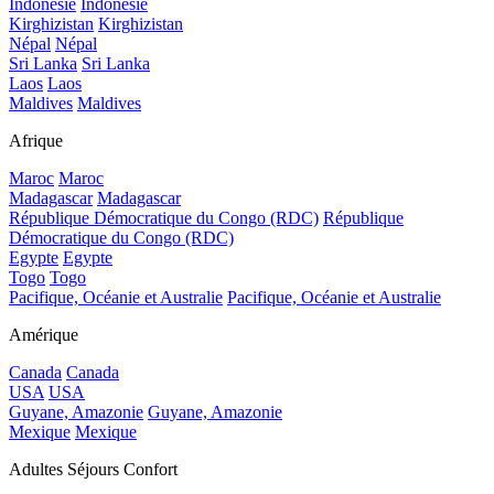
Indonésie
Indonésie
Kirghizistan
Kirghizistan
Népal
Népal
Sri Lanka
Sri Lanka
Laos
Laos
Maldives
Maldives
Afrique
Maroc
Maroc
Madagascar
Madagascar
République Démocratique du Congo (RDC)
République
Démocratique du Congo (RDC)
Egypte
Egypte
Togo
Togo
Pacifique, Océanie et Australie
Pacifique, Océanie et Australie
Amérique
Canada
Canada
USA
USA
Guyane, Amazonie
Guyane, Amazonie
Mexique
Mexique
Adultes Séjours Confort