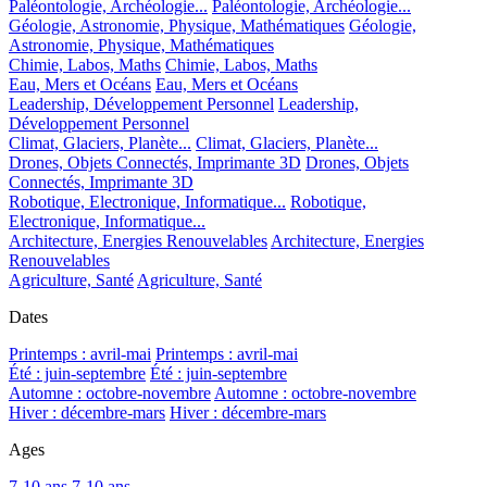
Paléontologie, Archéologie...
Paléontologie, Archéologie...
Géologie, Astronomie, Physique, Mathématiques
Géologie,
Astronomie, Physique, Mathématiques
Chimie, Labos, Maths
Chimie, Labos, Maths
Eau, Mers et Océans
Eau, Mers et Océans
Leadership, Développement Personnel
Leadership,
Développement Personnel
Climat, Glaciers, Planète...
Climat, Glaciers, Planète...
Drones, Objets Connectés, Imprimante 3D
Drones, Objets
Connectés, Imprimante 3D
Robotique, Electronique, Informatique...
Robotique,
Electronique, Informatique...
Architecture, Energies Renouvelables
Architecture, Energies
Renouvelables
Agriculture, Santé
Agriculture, Santé
Dates
Printemps : avril-mai
Printemps : avril-mai
Été : juin-septembre
Été : juin-septembre
Automne : octobre-novembre
Automne : octobre-novembre
Hiver : décembre-mars
Hiver : décembre-mars
Ages
7-10 ans
7-10 ans