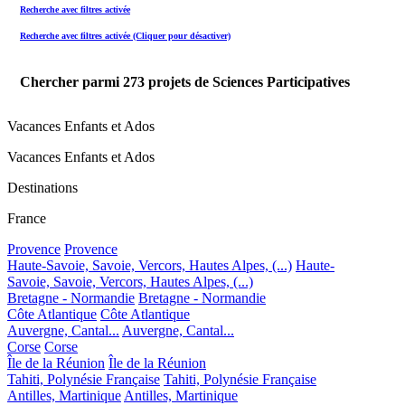
Recherche avec filtres activée
Recherche avec filtres activée (Cliquer pour désactiver)
Chercher parmi
273
projets de Sciences Participatives
Vacances Enfants et Ados
Vacances Enfants et Ados
Destinations
France
Provence
Provence
Haute-Savoie, Savoie, Vercors, Hautes Alpes, (...)
Haute-
Savoie, Savoie, Vercors, Hautes Alpes, (...)
Bretagne - Normandie
Bretagne - Normandie
Côte Atlantique
Côte Atlantique
Auvergne, Cantal...
Auvergne, Cantal...
Corse
Corse
Île de la Réunion
Île de la Réunion
Tahiti, Polynésie Française
Tahiti, Polynésie Française
Antilles, Martinique
Antilles, Martinique