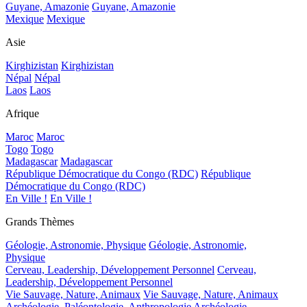
Guyane, Amazonie
Guyane, Amazonie
Mexique
Mexique
Asie
Kirghizistan
Kirghizistan
Népal
Népal
Laos
Laos
Afrique
Maroc
Maroc
Togo
Togo
Madagascar
Madagascar
République Démocratique du Congo (RDC)
République
Démocratique du Congo (RDC)
En Ville !
En Ville !
Grands Thèmes
Géologie, Astronomie, Physique
Géologie, Astronomie,
Physique
Cerveau, Leadership, Développement Personnel
Cerveau,
Leadership, Développement Personnel
Vie Sauvage, Nature, Animaux
Vie Sauvage, Nature, Animaux
Archéologie, Paléontologie, Anthropologie
Archéologie,