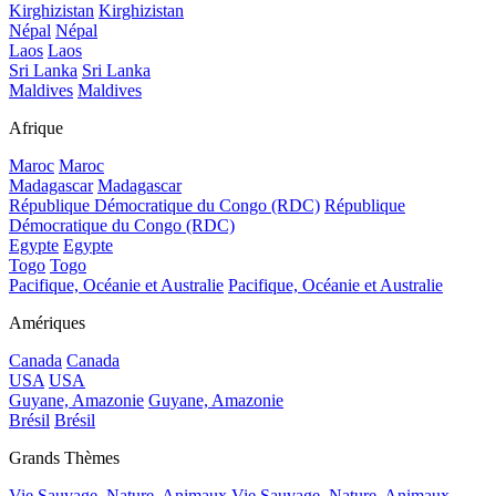
Kirghizistan
Kirghizistan
Népal
Népal
Laos
Laos
Sri Lanka
Sri Lanka
Maldives
Maldives
Afrique
Maroc
Maroc
Madagascar
Madagascar
République Démocratique du Congo (RDC)
République
Démocratique du Congo (RDC)
Egypte
Egypte
Togo
Togo
Pacifique, Océanie et Australie
Pacifique, Océanie et Australie
Amériques
Canada
Canada
USA
USA
Guyane, Amazonie
Guyane, Amazonie
Brésil
Brésil
Grands Thèmes
Vie Sauvage, Nature, Animaux
Vie Sauvage, Nature, Animaux