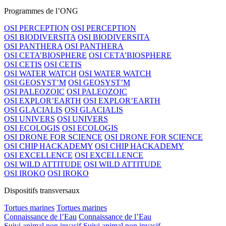
Programmes de l’ONG
OSI PERCEPTION
OSI PERCEPTION
OSI BIODIVERSITA
OSI BIODIVERSITA
OSI PANTHERA
OSI PANTHERA
OSI CETA’BIOSPHERE
OSI CETA’BIOSPHERE
OSI CETIS
OSI CETIS
OSI WATER WATCH
OSI WATER WATCH
OSI GEOSYST’M
OSI GEOSYST’M
OSI PALEOZOIC
OSI PALEOZOIC
OSI EXPLOR’EARTH
OSI EXPLOR’EARTH
OSI GLACIALIS
OSI GLACIALIS
OSI UNIVERS
OSI UNIVERS
OSI ECOLOGIS
OSI ECOLOGIS
OSI DRONE FOR SCIENCE
OSI DRONE FOR SCIENCE
OSI CHIP HACKADEMY
OSI CHIP HACKADEMY
OSI EXCELLENCE
OSI EXCELLENCE
OSI WILD ATTITUDE
OSI WILD ATTITUDE
OSI IROKO
OSI IROKO
Dispositifs transversaux
Tortues marines
Tortues marines
Connaissance de l’Eau
Connaissance de l’Eau
Suivi animal non invasif
Suivi animal non invasif