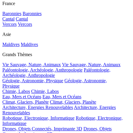
France
Baronnies
Baronnies
Cantal
Cantal
Vercors
Vercors
Asie
Maldives
Maldives
Grands Thèmes
Vie Sauvage, Nature, Animaux
Vie Sauvage, Nature, Animaux
Paléontologie, Archéologie, Anthropologie
Paléontologie,
Archéologie, Anthropologie
Géologie, Astronomie, Physique
Géologie, Astronomie,
Physique
Chimie, Labos
Chimie, Labos
Eau, Mers et Océans
Eau, Mers et Océans
Climat, Glaciers, Planète
Climat, Glaciers, Planète
Architecture, Energies Renouvelables
Architecture, Energies
Renouvelables
Robotique, Electronique, Informatique
Robotique, Electronique,
Informatique
Drones, Objets Connectés, Imprimante 3D
Drones, Objets