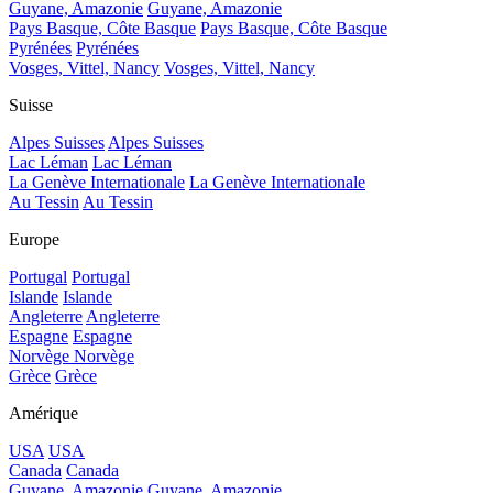
Guyane, Amazonie
Guyane, Amazonie
Pays Basque, Côte Basque
Pays Basque, Côte Basque
Pyrénées
Pyrénées
Vosges, Vittel, Nancy
Vosges, Vittel, Nancy
Suisse
Alpes Suisses
Alpes Suisses
Lac Léman
Lac Léman
La Genève Internationale
La Genève Internationale
Au Tessin
Au Tessin
Europe
Portugal
Portugal
Islande
Islande
Angleterre
Angleterre
Espagne
Espagne
Norvège
Norvège
Grèce
Grèce
Amérique
USA
USA
Canada
Canada
Guyane, Amazonie
Guyane, Amazonie