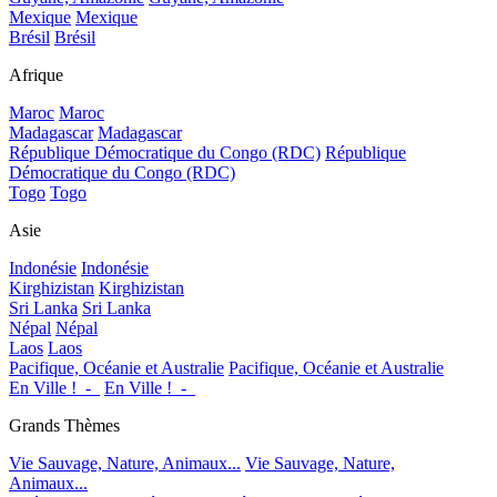
Mexique
Mexique
Brésil
Brésil
Afrique
Maroc
Maroc
Madagascar
Madagascar
République Démocratique du Congo (RDC)
République
Démocratique du Congo (RDC)
Togo
Togo
Asie
Indonésie
Indonésie
Kirghizistan
Kirghizistan
Sri Lanka
Sri Lanka
Népal
Népal
Laos
Laos
Pacifique, Océanie et Australie
Pacifique, Océanie et Australie
En Ville !_-_
En Ville !_-_
Grands Thèmes
Vie Sauvage, Nature, Animaux...
Vie Sauvage, Nature,
Animaux...