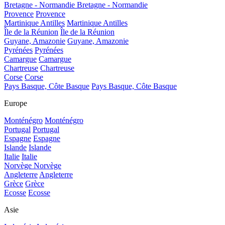
Bretagne - Normandie
Bretagne - Normandie
Provence
Provence
Martinique Antilles
Martinique Antilles
Île de la Réunion
Île de la Réunion
Guyane, Amazonie
Guyane, Amazonie
Pyrénées
Pyrénées
Camargue
Camargue
Chartreuse
Chartreuse
Corse
Corse
Pays Basque, Côte Basque
Pays Basque, Côte Basque
Europe
Monténégro
Monténégro
Portugal
Portugal
Espagne
Espagne
Islande
Islande
Italie
Italie
Norvège
Norvège
Angleterre
Angleterre
Grèce
Grèce
Ecosse
Ecosse
Asie