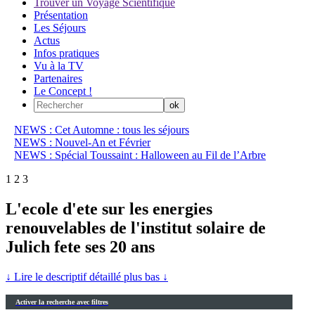
Trouver un Voyage Scientifique
Présentation
Les Séjours
Actus
Infos pratiques
Vu à la TV
Partenaires
Le Concept !
NEWS : Cet Automne : tous les séjours
NEWS : Nouvel-An et Février
NEWS : Spécial Toussaint : Halloween au Fil de l’Arbre
1
2
3
L'ecole d'ete sur les energies
renouvelables de l'institut solaire de
Julich fete ses 20 ans
↓ Lire le descriptif détaillé plus bas ↓
Activer la recherche avec filtres