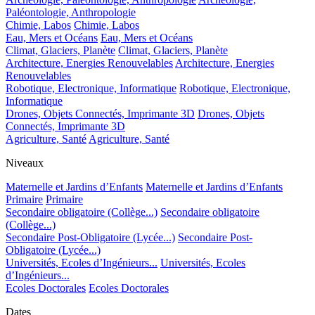
Paléontologie, Anthropologie
Chimie, Labos
Chimie, Labos
Eau, Mers et Océans
Eau, Mers et Océans
Climat, Glaciers, Planète
Climat, Glaciers, Planète
Architecture, Energies Renouvelables
Architecture, Energies
Renouvelables
Robotique, Electronique, Informatique
Robotique, Electronique,
Informatique
Drones, Objets Connectés, Imprimante 3D
Drones, Objets
Connectés, Imprimante 3D
Agriculture, Santé
Agriculture, Santé
Niveaux
Maternelle et Jardins d’Enfants
Maternelle et Jardins d’Enfants
Primaire
Primaire
Secondaire obligatoire (Collège...)
Secondaire obligatoire
(Collège...)
Secondaire Post-Obligatoire (Lycée...)
Secondaire Post-
Obligatoire (Lycée...)
Universités, Ecoles d’Ingénieurs...
Universités, Ecoles
d’Ingénieurs...
Ecoles Doctorales
Ecoles Doctorales
Dates