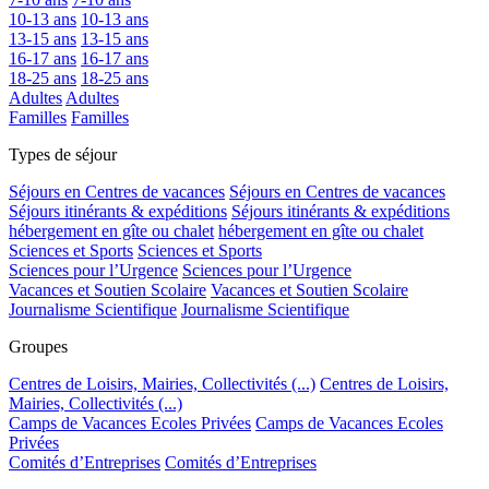
10-13 ans
10-13 ans
13-15 ans
13-15 ans
16-17 ans
16-17 ans
18-25 ans
18-25 ans
Adultes
Adultes
Familles
Familles
Types de séjour
Séjours en Centres de vacances
Séjours en Centres de vacances
Séjours itinérants & expéditions
Séjours itinérants & expéditions
hébergement en gîte ou chalet
hébergement en gîte ou chalet
Sciences et Sports
Sciences et Sports
Sciences pour l’Urgence
Sciences pour l’Urgence
Vacances et Soutien Scolaire
Vacances et Soutien Scolaire
Journalisme Scientifique
Journalisme Scientifique
Groupes
Centres de Loisirs, Mairies, Collectivités (...)
Centres de Loisirs,
Mairies, Collectivités (...)
Camps de Vacances Ecoles Privées
Camps de Vacances Ecoles
Privées
Comités d’Entreprises
Comités d’Entreprises