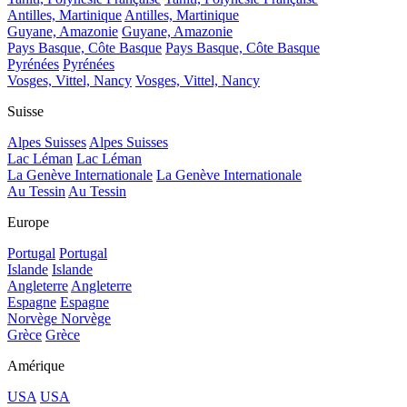
Antilles, Martinique
Antilles, Martinique
Guyane, Amazonie
Guyane, Amazonie
Pays Basque, Côte Basque
Pays Basque, Côte Basque
Pyrénées
Pyrénées
Vosges, Vittel, Nancy
Vosges, Vittel, Nancy
Suisse
Alpes Suisses
Alpes Suisses
Lac Léman
Lac Léman
La Genève Internationale
La Genève Internationale
Au Tessin
Au Tessin
Europe
Portugal
Portugal
Islande
Islande
Angleterre
Angleterre
Espagne
Espagne
Norvège
Norvège
Grèce
Grèce
Amérique
USA
USA