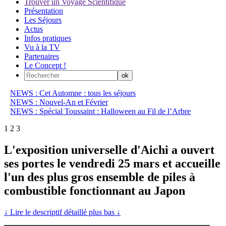
Trouver un Voyage Scientifique
Présentation
Les Séjours
Actus
Infos pratiques
Vu à la TV
Partenaires
Le Concept !
NEWS : Cet Automne : tous les séjours
NEWS : Nouvel-An et Février
NEWS : Spécial Toussaint : Halloween au Fil de l’Arbre
1
2
3
L'exposition universelle d'Aichi a ouvert
ses portes le vendredi 25 mars et accueille
l'un des plus gros ensemble de piles à
combustible fonctionnant au Japon
↓ Lire le descriptif détaillé plus bas ↓