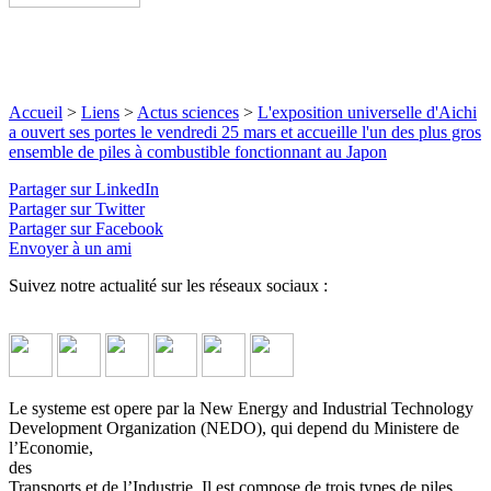
Accueil
>
Liens
>
Actus sciences
>
L'exposition universelle d'Aichi
a ouvert ses portes le vendredi 25 mars et accueille l'un des plus gros
ensemble de piles à combustible fonctionnant au Japon
Partager sur LinkedIn
Partager sur Twitter
Partager sur Facebook
Envoyer à un ami
Suivez notre actualité sur les réseaux sociaux :
Le systeme est opere par la New Energy and Industrial Technology
Development Organization (NEDO), qui depend du Ministere de
l’Economie,
des
Transports et de l’Industrie. Il est compose de trois types de piles,