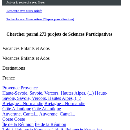
Activer la recherche avec filtres
Recherche avec filtres activée
Recherche avec filtres activée (Cliquer pour désactiver)
Chercher parmi
273
projets de Sciences Participatives
Vacances Enfants et Ados
Vacances Enfants et Ados
Destinations
France
Provence
Provence
Haute-Savoie, Savoie, Vercors, Hautes Alpes, (...)
Haute-
Savoie, Savoie, Vercors, Hautes Alpes, (...)
Bretagne - Normandie
Bretagne - Normandie
Côte Atlantique
Côte Atlantique
Auvergne, Cantal...
Auvergne, Cantal...
Corse
Corse
Île de la Réunion
Île de la Réunion
Tahiti, Polynésie Française
Tahiti, Polynésie Française