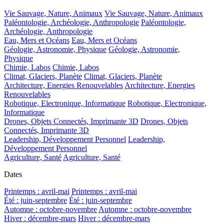
Vie Sauvage, Nature, Animaux
Vie Sauvage, Nature, Animaux
Paléontologie, Archéologie, Anthropologie
Paléontologie,
Archéologie, Anthropologie
Eau, Mers et Océans
Eau, Mers et Océans
Géologie, Astronomie, Physique
Géologie, Astronomie,
Physique
Chimie, Labos
Chimie, Labos
Climat, Glaciers, Planète
Climat, Glaciers, Planète
Architecture, Energies Renouvelables
Architecture, Energies
Renouvelables
Robotique, Electronique, Informatique
Robotique, Electronique,
Informatique
Drones, Objets Connectés, Imprimante 3D
Drones, Objets
Connectés, Imprimante 3D
Leadership, Développement Personnel
Leadership,
Développement Personnel
Agriculture, Santé
Agriculture, Santé
Dates
Printemps : avril-mai
Printemps : avril-mai
Été : juin-septembre
Été : juin-septembre
Automne : octobre-novembre
Automne : octobre-novembre
Hiver : décembre-mars
Hiver : décembre-mars