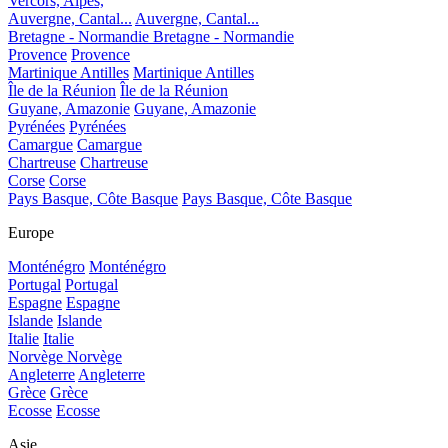
Vercors, Alpes,
Auvergne, Cantal...
Auvergne, Cantal...
Bretagne - Normandie
Bretagne - Normandie
Provence
Provence
Martinique Antilles
Martinique Antilles
Île de la Réunion
Île de la Réunion
Guyane, Amazonie
Guyane, Amazonie
Pyrénées
Pyrénées
Camargue
Camargue
Chartreuse
Chartreuse
Corse
Corse
Pays Basque, Côte Basque
Pays Basque, Côte Basque
Europe
Monténégro
Monténégro
Portugal
Portugal
Espagne
Espagne
Islande
Islande
Italie
Italie
Norvège
Norvège
Angleterre
Angleterre
Grèce
Grèce
Ecosse
Ecosse
Asie