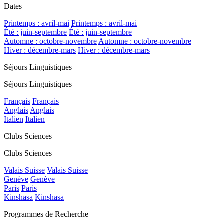
Dates
Printemps : avril-mai
Printemps : avril-mai
Été : juin-septembre
Été : juin-septembre
Automne : octobre-novembre
Automne : octobre-novembre
Hiver : décembre-mars
Hiver : décembre-mars
Séjours Linguistiques
Séjours Linguistiques
Français
Français
Anglais
Anglais
Italien
Italien
Clubs Sciences
Clubs Sciences
Valais Suisse
Valais Suisse
Genève
Genève
Paris
Paris
Kinshasa
Kinshasa
Programmes de Recherche