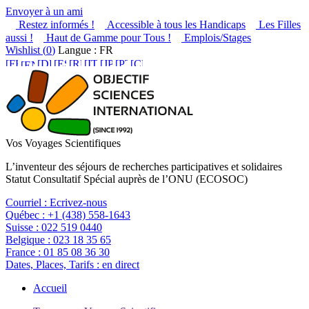
Envoyer à un ami
Restez informés !
Accessible à tous les Handicaps
Les Filles
aussi !
Haut de Gamme pour Tous !
Emplois/Stages
Wishlist (
0
)
Langue : FR
Vos Voyages Scientifiques
L’inventeur des séjours de recherches participatives et solidaires
Statut Consultatif Spécial auprès de l’ONU (ECOSOC)
Courriel :
Ecrivez-nous
Québec :
+1 (438) 558-1643
Suisse :
022 519 0440
Belgique :
023 18 35 65
France :
01 85 08 36 30
Dates, Places, Tarifs :
en direct
Accueil