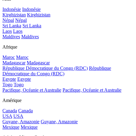
Indonésie
Indonésie
Kirghizistan
Kirghizistan
Népal
Népal
Sri Lanka
Sri Lanka
Laos
Laos
Maldives
Maldives
Afrique
Maroc
Maroc
Madagascar
Madagascar
République Démocratique du Congo (RDC)
République
Démocratique du Congo (RDC)
Egypte
Egypte
Togo
Togo
Pacifique, Océanie et Australie
Pacifique, Océanie et Australie
Amérique
Canada
Canada
USA
USA
Guyane, Amazonie
Guyane, Amazonie
Mexique
Mexique