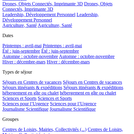
Drones, Objets Connectés, Imprimante 3D
Drones, Objets
Connectés, Imprimante 3D
Leadership, Développement Personnel
Leadership,
Développement Personnel
Agriculture, Santé
Agriculture, Santé
Dates
Printemps : avril-mai
Printemps : avril-mai
Été : juin-septembre
Été : juin-septembre
Automne : octobre-novembre
Automne : octobre-novembre
Hiver : décembre-mars
Hiver : décembre-mars
Types de séjour
Séjours en Centres de vacances
Séjours en Centres de vacances
Séjours itinérants & expéditions
Séjours itinérants & expéditions
hébergement en gîte ou chalet
hébergement en gîte ou chalet
Sciences et Sports
Sciences et Sports
Sciences pour l’Urgence
Sciences pour l’Urgence
Journalisme Scientifique
Journalisme Scientifique
Groupes
Centres de Loisirs, Mairies, Collectivités (...)
Centres de Loisirs,