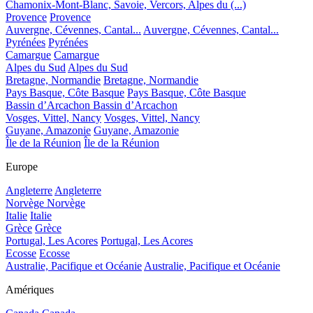
Chamonix-Mont-Blanc, Savoie, Vercors, Alpes du (...)
Provence
Provence
Auvergne, Cévennes, Cantal...
Auvergne, Cévennes, Cantal...
Pyrénées
Pyrénées
Camargue
Camargue
Alpes du Sud
Alpes du Sud
Bretagne, Normandie
Bretagne, Normandie
Pays Basque, Côte Basque
Pays Basque, Côte Basque
Bassin d’Arcachon
Bassin d’Arcachon
Vosges, Vittel, Nancy
Vosges, Vittel, Nancy
Guyane, Amazonie
Guyane, Amazonie
Île de la Réunion
Île de la Réunion
Europe
Angleterre
Angleterre
Norvège
Norvège
Italie
Italie
Grèce
Grèce
Portugal, Les Acores
Portugal, Les Acores
Ecosse
Ecosse
Australie, Pacifique et Océanie
Australie, Pacifique et Océanie
Amériques