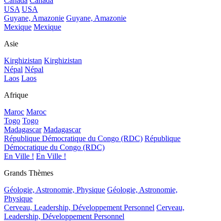
Canada
Canada
USA
USA
Guyane, Amazonie
Guyane, Amazonie
Mexique
Mexique
Asie
Kirghizistan
Kirghizistan
Népal
Népal
Laos
Laos
Afrique
Maroc
Maroc
Togo
Togo
Madagascar
Madagascar
République Démocratique du Congo (RDC)
République
Démocratique du Congo (RDC)
En Ville !
En Ville !
Grands Thèmes
Géologie, Astronomie, Physique
Géologie, Astronomie,
Physique
Cerveau, Leadership, Développement Personnel
Cerveau,
Leadership, Développement Personnel