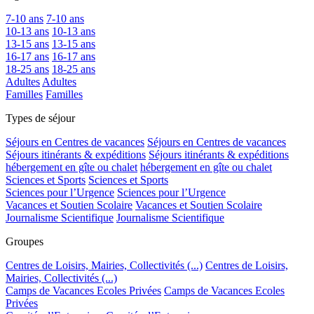
7-10 ans
7-10 ans
10-13 ans
10-13 ans
13-15 ans
13-15 ans
16-17 ans
16-17 ans
18-25 ans
18-25 ans
Adultes
Adultes
Familles
Familles
Types de séjour
Séjours en Centres de vacances
Séjours en Centres de vacances
Séjours itinérants & expéditions
Séjours itinérants & expéditions
hébergement en gîte ou chalet
hébergement en gîte ou chalet
Sciences et Sports
Sciences et Sports
Sciences pour l’Urgence
Sciences pour l’Urgence
Vacances et Soutien Scolaire
Vacances et Soutien Scolaire
Journalisme Scientifique
Journalisme Scientifique
Groupes
Centres de Loisirs, Mairies, Collectivités (...)
Centres de Loisirs,
Mairies, Collectivités (...)
Camps de Vacances Ecoles Privées
Camps de Vacances Ecoles
Privées