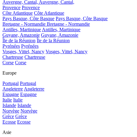
Auvergne, Cantal,
Auvergne, Cantal,
Provence
Provence
Côte Atlantique
Côte Atlantique
Pays Basque, Côte Basque
Pays Basque, Côte Basque
Bretagne - Normandie
Bretagne - Normandie
Antilles, Martinique
Antilles, Martinique
Guyane, Amazonie
Guyane, Amazonie
Île de la Réunion
Île de la Réunion
Pyrénées
Pyrénées
Vosges, Vittel, Nancy
Vosges, Vittel, Nancy
Chartreuse
Chartreuse
Corse
Corse
Europe
Portugal
Portugal
Angleterre
Angleterre
Espagne
Espagne
Italie
Italie
Islande
Islande
Norvège
Norvège
Grèce
Grèce
Ecosse
Ecosse
Asie