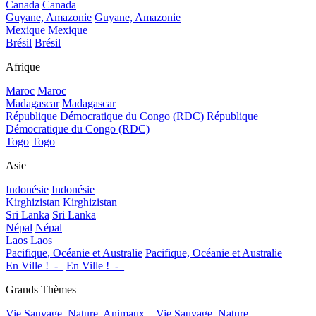
Canada
Canada
Guyane, Amazonie
Guyane, Amazonie
Mexique
Mexique
Brésil
Brésil
Afrique
Maroc
Maroc
Madagascar
Madagascar
République Démocratique du Congo (RDC)
République
Démocratique du Congo (RDC)
Togo
Togo
Asie
Indonésie
Indonésie
Kirghizistan
Kirghizistan
Sri Lanka
Sri Lanka
Népal
Népal
Laos
Laos
Pacifique, Océanie et Australie
Pacifique, Océanie et Australie
En Ville !_-_
En Ville !_-_
Grands Thèmes
Vie Sauvage, Nature, Animaux...
Vie Sauvage, Nature,