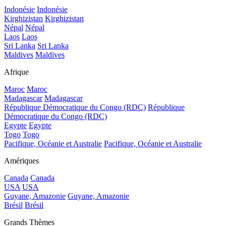
Indonésie
Indonésie
Kirghizistan
Kirghizistan
Népal
Népal
Laos
Laos
Sri Lanka
Sri Lanka
Maldives
Maldives
Afrique
Maroc
Maroc
Madagascar
Madagascar
République Démocratique du Congo (RDC)
République
Démocratique du Congo (RDC)
Egypte
Egypte
Togo
Togo
Pacifique, Océanie et Australie
Pacifique, Océanie et Australie
Amériques
Canada
Canada
USA
USA
Guyane, Amazonie
Guyane, Amazonie
Brésil
Brésil
Grands Thèmes