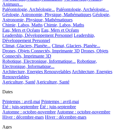
Animaux...
Paléontologie, Archéologie...
Paléontologie, Archéologie...
Géologie, Astronomie, Physique, Mathématiques
Géologie,
Astronomie, Physique, Mathématiques
Chimie, Labos, Maths
Chimie, Labos, Maths
Eau, Mers et Océans
Eau, Mers et Océans
Leadership, Développement Personnel
Leadership,
Développement Personnel
Climat, Glaciers, Planète...
Climat, Glaciers, Planète...
Drones, Objets Connectés, Imprimante 3D
Drones, Objets
Connectés, Imprimante 3D
Robotique, Electronique, Informatique...
Robotique,
Electronique, Informatique...
Architecture, Energies Renouvelables
Architecture, Energies
Renouvelables
Agriculture, Santé
Agriculture, Santé
Dates
Printemps : avril-mai
Printemps : avril-mai
Été : juin-septembre
Été : juin-septembre
Automne : octobre-novembre
Automne : octobre-novembre
Hiver : décembre-mars
Hiver : décembre-mars
Ages