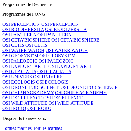
Programmes de Recherche
Programmes de l’ONG
OSI PERCEPTION
OSI PERCEPTION
OSI BIODIVERSITA
OSI BIODIVERSITA
OSI PANTHERA
OSI PANTHERA
OSI CETA’BIOSPHERE
OSI CETA’BIOSPHERE
OSI CETIS
OSI CETIS
OSI WATER WATCH
OSI WATER WATCH
OSI GEOSYST’M
OSI GEOSYST’M
OSI PALEOZOIC
OSI PALEOZOIC
OSI EXPLOR’EARTH
OSI EXPLOR’EARTH
OSI GLACIALIS
OSI GLACIALIS
OSI UNIVERS
OSI UNIVERS
OSI ECOLOGIS
OSI ECOLOGIS
OSI DRONE FOR SCIENCE
OSI DRONE FOR SCIENCE
OSI CHIP HACKADEMY
OSI CHIP HACKADEMY
OSI EXCELLENCE
OSI EXCELLENCE
OSI WILD ATTITUDE
OSI WILD ATTITUDE
OSI IROKO
OSI IROKO
Dispositifs transversaux
Tortues marines
Tortues marines