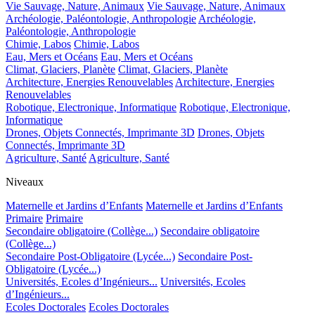
Vie Sauvage, Nature, Animaux
Vie Sauvage, Nature, Animaux
Archéologie, Paléontologie, Anthropologie
Archéologie,
Paléontologie, Anthropologie
Chimie, Labos
Chimie, Labos
Eau, Mers et Océans
Eau, Mers et Océans
Climat, Glaciers, Planète
Climat, Glaciers, Planète
Architecture, Energies Renouvelables
Architecture, Energies
Renouvelables
Robotique, Electronique, Informatique
Robotique, Electronique,
Informatique
Drones, Objets Connectés, Imprimante 3D
Drones, Objets
Connectés, Imprimante 3D
Agriculture, Santé
Agriculture, Santé
Niveaux
Maternelle et Jardins d’Enfants
Maternelle et Jardins d’Enfants
Primaire
Primaire
Secondaire obligatoire (Collège...)
Secondaire obligatoire
(Collège...)
Secondaire Post-Obligatoire (Lycée...)
Secondaire Post-
Obligatoire (Lycée...)
Universités, Ecoles d’Ingénieurs...
Universités, Ecoles
d’Ingénieurs...
Ecoles Doctorales
Ecoles Doctorales