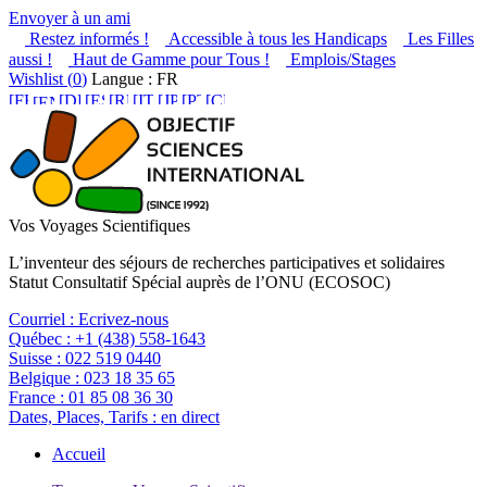
Envoyer à un ami
Restez informés !
Accessible à tous les Handicaps
Les Filles
aussi !
Haut de Gamme pour Tous !
Emplois/Stages
Wishlist (
0
)
Langue : FR
Vos Voyages Scientifiques
L’inventeur des séjours de recherches participatives et solidaires
Statut Consultatif Spécial auprès de l’ONU (ECOSOC)
Courriel :
Ecrivez-nous
Québec :
+1 (438) 558-1643
Suisse :
022 519 0440
Belgique :
023 18 35 65
France :
01 85 08 36 30
Dates, Places, Tarifs :
en direct
Accueil