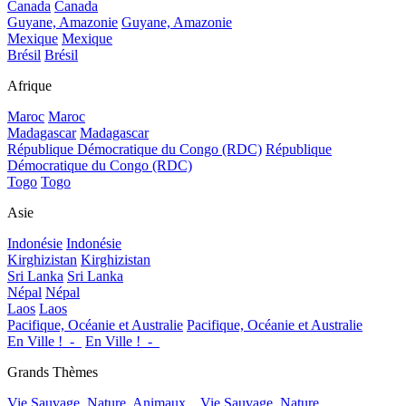
Canada
Canada
Guyane, Amazonie
Guyane, Amazonie
Mexique
Mexique
Brésil
Brésil
Afrique
Maroc
Maroc
Madagascar
Madagascar
République Démocratique du Congo (RDC)
République
Démocratique du Congo (RDC)
Togo
Togo
Asie
Indonésie
Indonésie
Kirghizistan
Kirghizistan
Sri Lanka
Sri Lanka
Népal
Népal
Laos
Laos
Pacifique, Océanie et Australie
Pacifique, Océanie et Australie
En Ville !_-_
En Ville !_-_
Grands Thèmes
Vie Sauvage, Nature, Animaux...
Vie Sauvage, Nature,