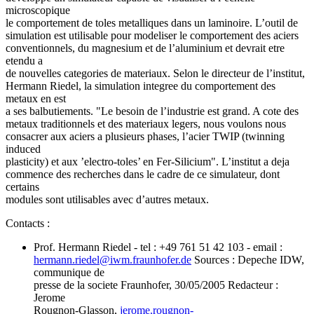
microscopique
le comportement de toles metalliques dans un laminoire. L’outil de
simulation est utilisable pour modeliser le comportement des aciers
conventionnels, du magnesium et de l’aluminium et devrait etre
etendu a
de nouvelles categories de materiaux. Selon le directeur de l’institut,
Hermann Riedel, la simulation integree du comportement des
metaux en est
a ses balbutiements. "Le besoin de l’industrie est grand. A cote des
metaux traditionnels et des materiaux legers, nous voulons nous
consacrer aux aciers a plusieurs phases, l’acier TWIP (twinning
induced
plasticity) et aux ’electro-toles’ en Fer-Silicium". L’institut a deja
commence des recherches dans le cadre de ce simulateur, dont
certains
modules sont utilisables avec d’autres metaux.
Contacts :
Prof. Hermann Riedel - tel : +49 761 51 42 103 - email :
hermann.riedel
@
iwm.fraunhofer.de
Sources : Depeche IDW,
communique de
presse de la societe Fraunhofer, 30/05/2005 Redacteur :
Jerome
Rougnon-Glasson,
jerome.rougnon-