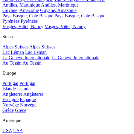
Antilles, Martinique
Antilles, Martinique
Guyane, Amazonie
Guyane, Amazonie
Pays Basque, Côte Basque
Pays Basque, Côte Basque
Pyrénées
Pyrénées
Vosges, Vittel, Nancy
Vosges, Vittel, Nancy
Suisse
Alpes Suisses
Alpes Suisses
Lac Léman
Lac Léman
La Genève Internationale
La Genève Internationale
Au Tessin
Au Tessin
Europe
Portugal
Portugal
Islande
Islande
Angleterre
Angleterre
Espagne
Espagne
Norvège
Norvège
Grèce
Grèce
Amérique
USA
USA