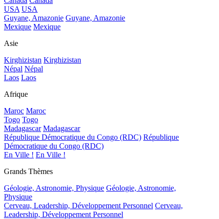
Canada
Canada
USA
USA
Guyane, Amazonie
Guyane, Amazonie
Mexique
Mexique
Asie
Kirghizistan
Kirghizistan
Népal
Népal
Laos
Laos
Afrique
Maroc
Maroc
Togo
Togo
Madagascar
Madagascar
République Démocratique du Congo (RDC)
République
Démocratique du Congo (RDC)
En Ville !
En Ville !
Grands Thèmes
Géologie, Astronomie, Physique
Géologie, Astronomie,
Physique
Cerveau, Leadership, Développement Personnel
Cerveau,
Leadership, Développement Personnel