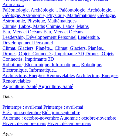
Animaux...
Paléontologie, Archéologie...
Paléontologie, Archéologie...
Géologie, Astronomie, Physique, Mathématiques
Géologie,
Astronomie, Physique, Mathématiques
Chimie, Labos, Maths
Chimie, Labos, Maths
Eau, Mers et Océans
Eau, Mers et Océans
Leadership, Développement Personnel
Leadership,
Développement Personnel
Climat, Glaciers, Planète...
Climat, Glaciers, Planète...
Drones, Objets Connectés, Imprimante 3D
Drones, Objets
Connectés, Imprimante 3D
Robotique, Electronique, Informatique...
Robotique,
Electronique, Informatique...
Architecture, Energies Renouvelables
Architecture, Energies
Renouvelables
Agriculture, Santé
Agriculture, Santé
Dates
Printemps : avril-mai
Printemps : avril-mai
Été : juin-septembre
Été : juin-septembre
Automne : octobre-novembre
Automne : octobre-novembre
Hiver : décembre-mars
Hiver : décembre-mars
Ages