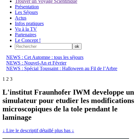
Trouver un Voyage Scientifique
Présentation
Les Séjours
Actus
Infos pratiques
Vu à la TV
Partenaires
Le Concept !
NEWS : Cet Automne : tous les séjours
NEWS : Nouvel-An et Février
NEWS : Spécial Toussaint : Halloween au Fil de l’Arbre
1
2
3
L'institut Fraunhofer IWM developpe un
simulateur pour etudier les modifications
microscopiques de la tole pendant le
laminage
↓ Lire le descriptif détaillé plus bas ↓