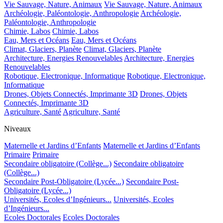
Vie Sauvage, Nature, Animaux
Vie Sauvage, Nature, Animaux
Archéologie, Paléontologie, Anthropologie
Archéologie,
Paléontologie, Anthropologie
Chimie, Labos
Chimie, Labos
Eau, Mers et Océans
Eau, Mers et Océans
Climat, Glaciers, Planète
Climat, Glaciers, Planète
Architecture, Energies Renouvelables
Architecture, Energies
Renouvelables
Robotique, Electronique, Informatique
Robotique, Electronique,
Informatique
Drones, Objets Connectés, Imprimante 3D
Drones, Objets
Connectés, Imprimante 3D
Agriculture, Santé
Agriculture, Santé
Niveaux
Maternelle et Jardins d’Enfants
Maternelle et Jardins d’Enfants
Primaire
Primaire
Secondaire obligatoire (Collège...)
Secondaire obligatoire
(Collège...)
Secondaire Post-Obligatoire (Lycée...)
Secondaire Post-
Obligatoire (Lycée...)
Universités, Ecoles d’Ingénieurs...
Universités, Ecoles
d’Ingénieurs...
Ecoles Doctorales
Ecoles Doctorales