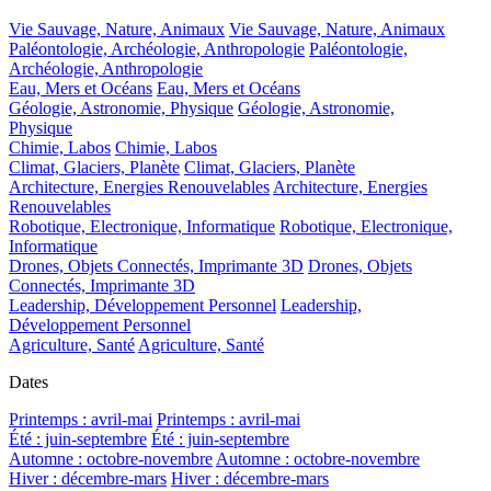
Vie Sauvage, Nature, Animaux
Vie Sauvage, Nature, Animaux
Paléontologie, Archéologie, Anthropologie
Paléontologie,
Archéologie, Anthropologie
Eau, Mers et Océans
Eau, Mers et Océans
Géologie, Astronomie, Physique
Géologie, Astronomie,
Physique
Chimie, Labos
Chimie, Labos
Climat, Glaciers, Planète
Climat, Glaciers, Planète
Architecture, Energies Renouvelables
Architecture, Energies
Renouvelables
Robotique, Electronique, Informatique
Robotique, Electronique,
Informatique
Drones, Objets Connectés, Imprimante 3D
Drones, Objets
Connectés, Imprimante 3D
Leadership, Développement Personnel
Leadership,
Développement Personnel
Agriculture, Santé
Agriculture, Santé
Dates
Printemps : avril-mai
Printemps : avril-mai
Été : juin-septembre
Été : juin-septembre
Automne : octobre-novembre
Automne : octobre-novembre
Hiver : décembre-mars
Hiver : décembre-mars