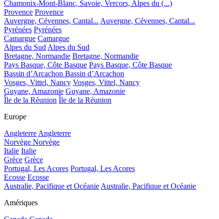
Chamonix-Mont-Blanc, Savoie, Vercors, Alpes du (...)
Provence
Provence
Auvergne, Cévennes, Cantal...
Auvergne, Cévennes, Cantal...
Pyrénées
Pyrénées
Camargue
Camargue
Alpes du Sud
Alpes du Sud
Bretagne, Normandie
Bretagne, Normandie
Pays Basque, Côte Basque
Pays Basque, Côte Basque
Bassin d’Arcachon
Bassin d’Arcachon
Vosges, Vittel, Nancy
Vosges, Vittel, Nancy
Guyane, Amazonie
Guyane, Amazonie
Île de la Réunion
Île de la Réunion
Europe
Angleterre
Angleterre
Norvège
Norvège
Italie
Italie
Grèce
Grèce
Portugal, Les Acores
Portugal, Les Acores
Ecosse
Ecosse
Australie, Pacifique et Océanie
Australie, Pacifique et Océanie
Amériques