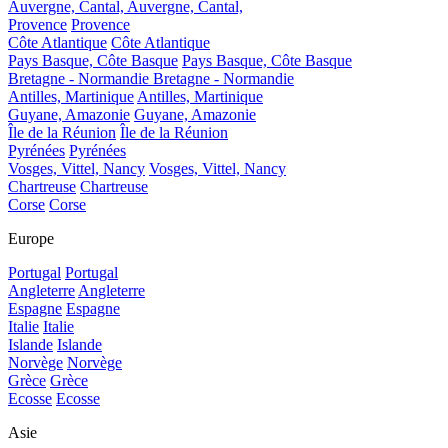
Auvergne, Cantal,
Auvergne, Cantal,
Provence
Provence
Côte Atlantique
Côte Atlantique
Pays Basque, Côte Basque
Pays Basque, Côte Basque
Bretagne - Normandie
Bretagne - Normandie
Antilles, Martinique
Antilles, Martinique
Guyane, Amazonie
Guyane, Amazonie
Île de la Réunion
Île de la Réunion
Pyrénées
Pyrénées
Vosges, Vittel, Nancy
Vosges, Vittel, Nancy
Chartreuse
Chartreuse
Corse
Corse
Europe
Portugal
Portugal
Angleterre
Angleterre
Espagne
Espagne
Italie
Italie
Islande
Islande
Norvège
Norvège
Grèce
Grèce
Ecosse
Ecosse
Asie