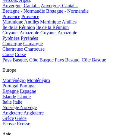
Vercors, Alpes,
Auvergne, Cantal...
Auvergne, Cantal...
Bretagne - Normandie
Bretagne - Normandie
Provence
Provence
Martinique Antilles
Martinique Antilles
Île de la Réunion
Île de la Réunion
Guyane, Amazonie
Guyane, Amazonie
Pyrénées
Pyrénées
Camargue
Camargue
Chartreuse
Chartreuse
Corse
Corse
Pays Basque, Côte Basque
Pays Basque, Côte Basque
Europe
Monténégro
Monténégro
Portugal
Portugal
Espagne
Espagne
Islande
Islande
Italie
Italie
Norvège
Norvège
Angleterre
Angleterre
Grèce
Grèce
Ecosse
Ecosse
Asie