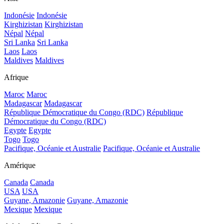
Indonésie
Indonésie
Kirghizistan
Kirghizistan
Népal
Népal
Sri Lanka
Sri Lanka
Laos
Laos
Maldives
Maldives
Afrique
Maroc
Maroc
Madagascar
Madagascar
République Démocratique du Congo (RDC)
République
Démocratique du Congo (RDC)
Egypte
Egypte
Togo
Togo
Pacifique, Océanie et Australie
Pacifique, Océanie et Australie
Amérique
Canada
Canada
USA
USA
Guyane, Amazonie
Guyane, Amazonie
Mexique
Mexique