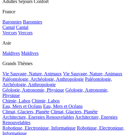
Adultes Séjours Confort
France
Baronnies
Baronnies
Cantal
Cantal
Vercors
Vercors
Asie
Maldives
Maldives
Grands Thèmes
Vie Sauvage, Nature, Animaux
Vie Sauvage, Nature, Animaux
Paléontologie, Archéologie, Anthropologie
Paléontologie,
Archéologie, Anthropologie
Géologie, Astronomie, Physique
Géologie, Astronomie,
Physique
Chimie, Labos
Chimie, Labos
Eau, Mers et Océans
Eau, Mers et Océans
Climat, Glaciers, Planète
Climat, Glaciers, Planète
Architecture, Energies Renouvelables
Architecture, Energies
Renouvelables
Robotique, Electronique, Informatique
Robotique, Electronique,
Informatique