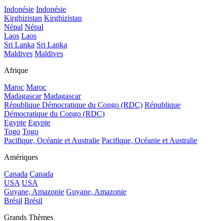
Indonésie
Indonésie
Kirghizistan
Kirghizistan
Népal
Népal
Laos
Laos
Sri Lanka
Sri Lanka
Maldives
Maldives
Afrique
Maroc
Maroc
Madagascar
Madagascar
République Démocratique du Congo (RDC)
République
Démocratique du Congo (RDC)
Egypte
Egypte
Togo
Togo
Pacifique, Océanie et Australie
Pacifique, Océanie et Australie
Amériques
Canada
Canada
USA
USA
Guyane, Amazonie
Guyane, Amazonie
Brésil
Brésil
Grands Thèmes