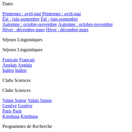
Dates
Printemps : avril-mai
Printemps : avril-mai
Été : juin-septembre
Été : juin-septembre
Automne : octobre-novembre
Automne : octobre-novembre
Hiver : décembre-mars
Hiver : décembre-mars
Séjours Linguistiques
Séjours Linguistiques
Français
Français
Anglais
Anglais
Italien
Italien
Clubs Sciences
Clubs Sciences
Valais Suisse
Valais Suisse
Genève
Genève
Paris
Paris
Kinshasa
Kinshasa
Programmes de Recherche