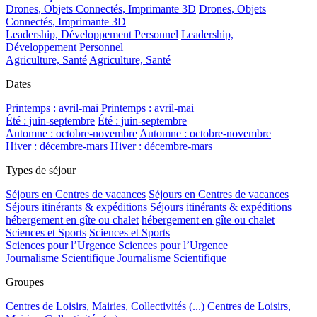
Drones, Objets Connectés, Imprimante 3D
Drones, Objets
Connectés, Imprimante 3D
Leadership, Développement Personnel
Leadership,
Développement Personnel
Agriculture, Santé
Agriculture, Santé
Dates
Printemps : avril-mai
Printemps : avril-mai
Été : juin-septembre
Été : juin-septembre
Automne : octobre-novembre
Automne : octobre-novembre
Hiver : décembre-mars
Hiver : décembre-mars
Types de séjour
Séjours en Centres de vacances
Séjours en Centres de vacances
Séjours itinérants & expéditions
Séjours itinérants & expéditions
hébergement en gîte ou chalet
hébergement en gîte ou chalet
Sciences et Sports
Sciences et Sports
Sciences pour l’Urgence
Sciences pour l’Urgence
Journalisme Scientifique
Journalisme Scientifique
Groupes
Centres de Loisirs, Mairies, Collectivités (...)
Centres de Loisirs,