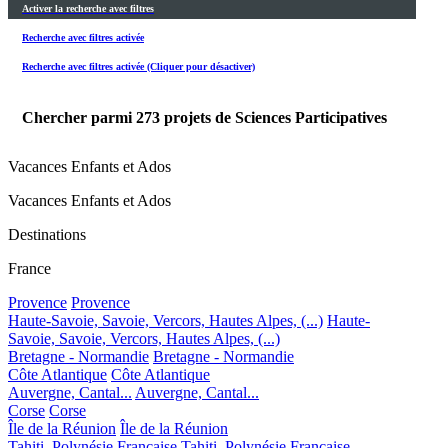
Activer la recherche avec filtres
Recherche avec filtres activée
Recherche avec filtres activée (Cliquer pour désactiver)
Chercher parmi
273
projets de Sciences Participatives
Vacances Enfants et Ados
Vacances Enfants et Ados
Destinations
France
Provence
Provence
Haute-Savoie, Savoie, Vercors, Hautes Alpes, (...)
Haute-
Savoie, Savoie, Vercors, Hautes Alpes, (...)
Bretagne - Normandie
Bretagne - Normandie
Côte Atlantique
Côte Atlantique
Auvergne, Cantal...
Auvergne, Cantal...
Corse
Corse
Île de la Réunion
Île de la Réunion
Tahiti, Polynésie Française
Tahiti, Polynésie Française