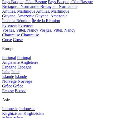
Pays Basque, Côte Basque
Pays Basque, Côte Basque
Bretagne - Normandie
Bretagne - Normandie
Antilles, Martinique
Antilles, Martinique
Guyane, Amazonie
Guyane, Amazonie
Île de la Réunion
Île de la Réunion
Pyrénées
Pyrénées
Vosges, Vittel, Nancy
Vosges, Vittel, Nancy
Chartreuse
Chartreuse
Corse
Corse
Europe
Portugal
Portugal
Angleterre
Angleterre
Espagne
Espagne
Italie
Italie
Islande
Islande
Norvège
Norvège
Grèce
Grèce
Ecosse
Ecosse
Asie
Indonésie
Indonésie
Kirghizistan
Kirghizistan