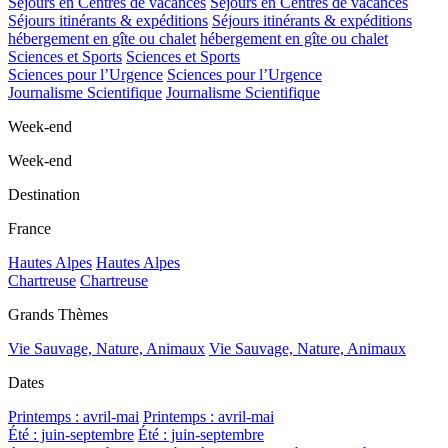
Séjours en Centres de vacances
Séjours en Centres de vacances
Séjours itinérants & expéditions
Séjours itinérants & expéditions
hébergement en gîte ou chalet
hébergement en gîte ou chalet
Sciences et Sports
Sciences et Sports
Sciences pour l’Urgence
Sciences pour l’Urgence
Journalisme Scientifique
Journalisme Scientifique
Week-end
Week-end
Destination
France
Hautes Alpes
Hautes Alpes
Chartreuse
Chartreuse
Grands Thèmes
Vie Sauvage, Nature, Animaux
Vie Sauvage, Nature, Animaux
Dates
Printemps : avril-mai
Printemps : avril-mai
Été : juin-septembre
Été : juin-septembre