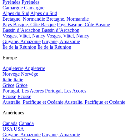
Pyrénées
Pyrénées
Camargue
Camargue
Alpes du Sud
Alpes du Sud
Bretagne, Normandie
Bretagne, Normandie
Pays Basque, Côte Basque
Pays Basque, Côte Basque
Bassin d’Arcachon
Bassin d’Arcachon
Vosges, Vittel, Nancy
Vosges, Vittel, Nancy
Guyane, Amazonie
Guyane, Amazonie
Île de la Réunion
Île de la Réunion
Europe
Angleterre
Angleterre
Norvège
Norvège
Italie
Italie
Grèce
Grèce
Portugal, Les Acores
Portugal, Les Acores
Ecosse
Ecosse
Australie, Pacifique et Océanie
Australie, Pacifique et Océanie
Amériques
Canada
Canada
USA
USA
Guyane, Amazonie
Guyane, Amazonie