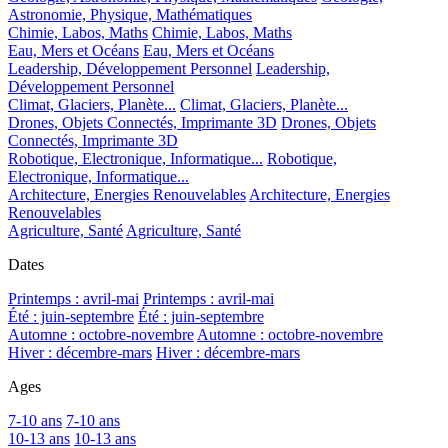
Astronomie, Physique, Mathématiques
Chimie, Labos, Maths
Chimie, Labos, Maths
Eau, Mers et Océans
Eau, Mers et Océans
Leadership, Développement Personnel
Leadership,
Développement Personnel
Climat, Glaciers, Planète...
Climat, Glaciers, Planète...
Drones, Objets Connectés, Imprimante 3D
Drones, Objets
Connectés, Imprimante 3D
Robotique, Electronique, Informatique...
Robotique,
Electronique, Informatique...
Architecture, Energies Renouvelables
Architecture, Energies
Renouvelables
Agriculture, Santé
Agriculture, Santé
Dates
Printemps : avril-mai
Printemps : avril-mai
Été : juin-septembre
Été : juin-septembre
Automne : octobre-novembre
Automne : octobre-novembre
Hiver : décembre-mars
Hiver : décembre-mars
Ages
7-10 ans
7-10 ans
10-13 ans
10-13 ans