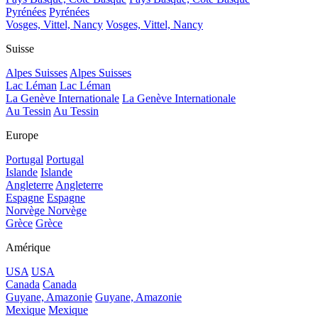
Pyrénées
Pyrénées
Vosges, Vittel, Nancy
Vosges, Vittel, Nancy
Suisse
Alpes Suisses
Alpes Suisses
Lac Léman
Lac Léman
La Genève Internationale
La Genève Internationale
Au Tessin
Au Tessin
Europe
Portugal
Portugal
Islande
Islande
Angleterre
Angleterre
Espagne
Espagne
Norvège
Norvège
Grèce
Grèce
Amérique
USA
USA
Canada
Canada
Guyane, Amazonie
Guyane, Amazonie
Mexique
Mexique