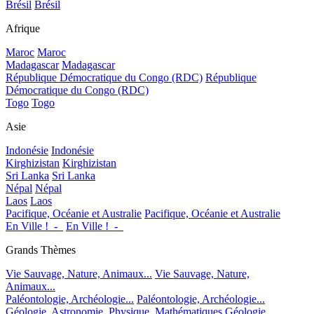
Brésil
Brésil
Afrique
Maroc
Maroc
Madagascar
Madagascar
République Démocratique du Congo (RDC)
République
Démocratique du Congo (RDC)
Togo
Togo
Asie
Indonésie
Indonésie
Kirghizistan
Kirghizistan
Sri Lanka
Sri Lanka
Népal
Népal
Laos
Laos
Pacifique, Océanie et Australie
Pacifique, Océanie et Australie
En Ville !_-_
En Ville !_-_
Grands Thèmes
Vie Sauvage, Nature, Animaux...
Vie Sauvage, Nature,
Animaux...
Paléontologie, Archéologie...
Paléontologie, Archéologie...
Géologie, Astronomie, Physique, Mathématiques
Géologie,