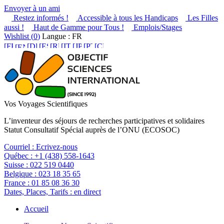
Envoyer à un ami
Restez informés !
Accessible à tous les Handicaps
Les Filles
aussi !
Haut de Gamme pour Tous !
Emplois/Stages
Wishlist (
0
)
Langue : FR
Vos Voyages Scientifiques
L’inventeur des séjours de recherches participatives et solidaires
Statut Consultatif Spécial auprès de l’ONU (ECOSOC)
Courriel :
Ecrivez-nous
Québec :
+1 (438) 558-1643
Suisse :
022 519 0440
Belgique :
023 18 35 65
France :
01 85 08 36 30
Dates, Places, Tarifs :
en direct
Accueil