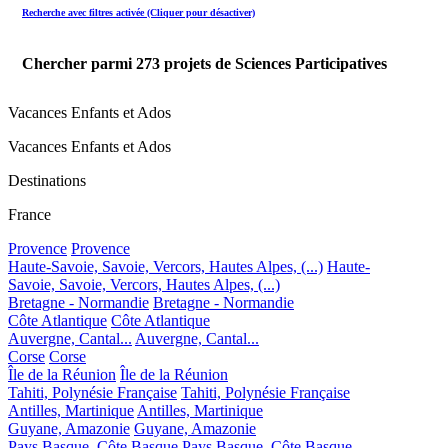
Recherche avec filtres activée (Cliquer pour désactiver)
Chercher parmi
273
projets de Sciences Participatives
Vacances Enfants et Ados
Vacances Enfants et Ados
Destinations
France
Provence
Provence
Haute-Savoie, Savoie, Vercors, Hautes Alpes, (...)
Haute-
Savoie, Savoie, Vercors, Hautes Alpes, (...)
Bretagne - Normandie
Bretagne - Normandie
Côte Atlantique
Côte Atlantique
Auvergne, Cantal...
Auvergne, Cantal...
Corse
Corse
Île de la Réunion
Île de la Réunion
Tahiti, Polynésie Française
Tahiti, Polynésie Française
Antilles, Martinique
Antilles, Martinique
Guyane, Amazonie
Guyane, Amazonie
Pays Basque, Côte Basque
Pays Basque, Côte Basque