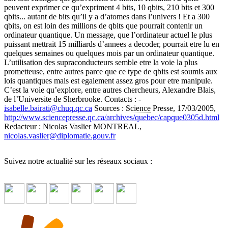
peuvent exprimer ce qu’expriment 4 bits, 10 qbits, 210 bits et 300
qbits... autant de bits qu’il y a d’atomes dans l’univers ! Et a 300
qbits, on est loin des millions de qbits que pourrait contenir un
ordinateur quantique. Un message, que l’ordinateur actuel le plus
puissant mettrait 15 milliards d’annees a decoder, pourrait etre lu en
quelques semaines ou quelques mois par un ordinateur quantique.
L’utilisation des supraconducteurs semble etre la voie la plus
prometteuse, entre autres parce que ce type de qbits est soumis aux
lois quantiques mais est egalement assez gros pour etre manipule.
C’est la voie qu’explore, entre autres chercheurs, Alexandre Blais,
de l’Universite de Sherbrooke. Contacts : -
isabelle.bairati
@
chuq.qc.ca
Sources :
Science
Presse, 17/03/2005,
http://www.sciencepresse.qc.ca/archives/quebec/capque0305d.html
Redacteur : Nicolas Vaslier MONTREAL,
nicolas.vaslier
@
diplomatie.gouv.fr
Suivez notre actualité sur les réseaux sociaux :