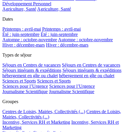
Développement Personnel
Agriculture, Santé
Agriculture, Santé
Dates
Printemps : avril-mai
Printemps : avril-mai
Été : juin-septembre
Été : juin-septembre
Automne : octobre-novembre
Automne : octobre-novembre
Hiver : décembre-mars
Hiver : décembre-mars
Types de séjour
Séjours en Centres de vacances
Séjours en Centres de vacances
Séjours itinérants & expéditions
Séjours itinérants & expéditions
hébergement en gîte ou chalet
hébergement en gîte ou chalet
Sciences et Sports
Sciences et Sports
Sciences pour l’Urgence
Sciences pour l’Urgence
Journalisme Scientifique
Journalisme Scientifique
Groupes
Centres de Loisirs, Mairies, Collectivités (...)
Centres de Loisirs,
Mairies, Collectivités (...)
Incentive, Services RH et Marketing
Incentive, Services RH et
Marketing