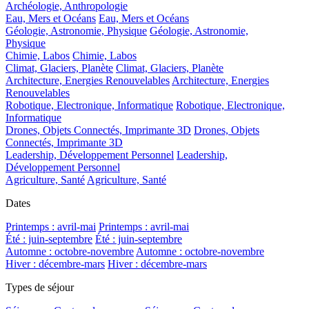
Archéologie, Anthropologie
Eau, Mers et Océans
Eau, Mers et Océans
Géologie, Astronomie, Physique
Géologie, Astronomie,
Physique
Chimie, Labos
Chimie, Labos
Climat, Glaciers, Planète
Climat, Glaciers, Planète
Architecture, Energies Renouvelables
Architecture, Energies
Renouvelables
Robotique, Electronique, Informatique
Robotique, Electronique,
Informatique
Drones, Objets Connectés, Imprimante 3D
Drones, Objets
Connectés, Imprimante 3D
Leadership, Développement Personnel
Leadership,
Développement Personnel
Agriculture, Santé
Agriculture, Santé
Dates
Printemps : avril-mai
Printemps : avril-mai
Été : juin-septembre
Été : juin-septembre
Automne : octobre-novembre
Automne : octobre-novembre
Hiver : décembre-mars
Hiver : décembre-mars
Types de séjour