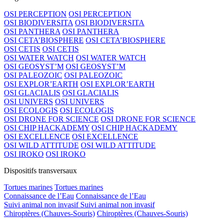
OSI PERCEPTION
OSI PERCEPTION
OSI BIODIVERSITA
OSI BIODIVERSITA
OSI PANTHERA
OSI PANTHERA
OSI CETA’BIOSPHERE
OSI CETA’BIOSPHERE
OSI CETIS
OSI CETIS
OSI WATER WATCH
OSI WATER WATCH
OSI GEOSYST’M
OSI GEOSYST’M
OSI PALEOZOIC
OSI PALEOZOIC
OSI EXPLOR’EARTH
OSI EXPLOR’EARTH
OSI GLACIALIS
OSI GLACIALIS
OSI UNIVERS
OSI UNIVERS
OSI ECOLOGIS
OSI ECOLOGIS
OSI DRONE FOR SCIENCE
OSI DRONE FOR SCIENCE
OSI CHIP HACKADEMY
OSI CHIP HACKADEMY
OSI EXCELLENCE
OSI EXCELLENCE
OSI WILD ATTITUDE
OSI WILD ATTITUDE
OSI IROKO
OSI IROKO
Dispositifs transversaux
Tortues marines
Tortues marines
Connaissance de l’Eau
Connaissance de l’Eau
Suivi animal non invasif
Suivi animal non invasif
Chiroptères (Chauves-Souris)
Chiroptères (Chauves-Souris)