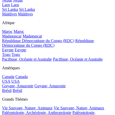
Népal
Népal
Laos
Laos
Sri Lanka
Sri Lanka
Maldives
Maldives
Afrique
Maroc
Maroc
Madagascar
Madagascar
République Démocratique du Congo (RDC)
République
Démocratique du Congo (RDC)
Egypte
Egypte
Togo
Togo
Pacifique, Océanie et Australie
Pacifique, Océanie et Australie
Amériques
Canada
Canada
USA
USA
Guyane, Amazonie
Guyane, Amazonie
Brésil
Brésil
Grands Thèmes
Vie Sauvage, Nature, Animaux
Vie Sauvage, Nature, Animaux
Paléontologie, Archéologie, Anthropologie
Paléontologie,