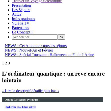
Trouver un Voyage Scientifique
Présentation
Les Séjours
Actus
Infos pratiques
Vu à la TV
Partenaires
Le Concept !
NEWS : Cet Automne : tous les séjours
NEWS : Nouvel-An et Février
NEWS : Spécial Toussaint : Halloween au Fil de l’Arbre
1
2
3
L'ordinateur quantique : un reve encore
lointain
↓ Lire le descriptif détaillé plus bas ↓
Activer la recherche avec filtres
Recherche avec filtres activée