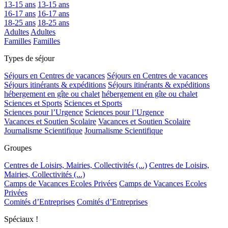
13-15 ans
13-15 ans
16-17 ans
16-17 ans
18-25 ans
18-25 ans
Adultes
Adultes
Familles
Familles
Types de séjour
Séjours en Centres de vacances
Séjours en Centres de vacances
Séjours itinérants & expéditions
Séjours itinérants & expéditions
hébergement en gîte ou chalet
hébergement en gîte ou chalet
Sciences et Sports
Sciences et Sports
Sciences pour l’Urgence
Sciences pour l’Urgence
Vacances et Soutien Scolaire
Vacances et Soutien Scolaire
Journalisme Scientifique
Journalisme Scientifique
Groupes
Centres de Loisirs, Mairies, Collectivités (...)
Centres de Loisirs,
Mairies, Collectivités (...)
Camps de Vacances Ecoles Privées
Camps de Vacances Ecoles
Privées
Comités d’Entreprises
Comités d’Entreprises
Spéciaux !