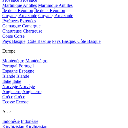
Provence
Provence
Martinique Antilles
Martinique Antilles
Île de la Réunion
Île de la Réunion
Guyane, Amazonie
Guyane, Amazonie
Pyrénées
Pyrénées
Camargue
Camargue
Chartreuse
Chartreuse
Corse
Corse
Pays Basque, Côte Basque
Pays Basque, Côte Basque
Europe
Monténégro
Monténégro
Portugal
Portugal
Espagne
Espagne
Islande
Islande
Italie
Italie
Norvège
Norvège
Angleterre
Angleterre
Grèce
Grèce
Ecosse
Ecosse
Asie
Indonésie
Indonésie
Kirghizistan
Kirghizistan