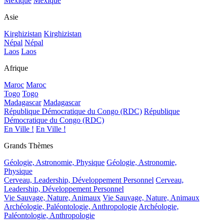
Mexique
Mexique
Asie
Kirghizistan
Kirghizistan
Népal
Népal
Laos
Laos
Afrique
Maroc
Maroc
Togo
Togo
Madagascar
Madagascar
République Démocratique du Congo (RDC)
République
Démocratique du Congo (RDC)
En Ville !
En Ville !
Grands Thèmes
Géologie, Astronomie, Physique
Géologie, Astronomie,
Physique
Cerveau, Leadership, Développement Personnel
Cerveau,
Leadership, Développement Personnel
Vie Sauvage, Nature, Animaux
Vie Sauvage, Nature, Animaux
Archéologie, Paléontologie, Anthropologie
Archéologie,
Paléontologie, Anthropologie