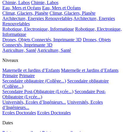
Chimie, Labos
Chimie, Labos
Eau, Mers et Océans
Eau, Mers et Océans
Climat, Glaciers, Planète
Climat, Glaciers, Planète
Architecture, Energies Renouvelables
Architecture, Energies
Renouvelables
Robotique, Electronique, Informatique
Robotique, Electronique,
Informatique
Drones, Objets Connectés, Imprimante 3D
Drones, Objets
Connectés, Imprimante 3D
Agriculture, Santé
Agriculture, Santé
Niveaux
Maternelle et Jardins d’Enfants
Maternelle et Jardins d’Enfants
Primaire
Primaire
Secondaire obligatoire (Collège...)
Secondaire obligatoire
(Collège...)
Secondaire Post-Obligatoire (Lycée...)
Secondaire Post-
Obligatoire (Lycée...)
Universités, Ecoles d’Ingénieurs...
Universités, Ecoles
d’Ingénieurs...
Ecoles Doctorales
Ecoles Doctorales
Dates