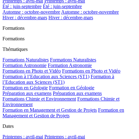
Printemps : avril-mai
Printemps : avril-mai
Été : juin-septembre
Été : juin-septembre
Automne : octobre-novembre
Automne : octobre-novembre
Hiver : décembre-mars
Hiver : décembre-mars
Formations
Formations
Thématiques
Formations Naturalistes
Formations Naturalistes
Formation Astronomie
Formation Astronomie
Formations en Photo et Vidéo
Formations en Photo et Vidéo
Formation à l’Education aux Sciences (ST1)
Formation à
l’Education aux Sciences (ST1)
Formation en Géologie
Formation en Géologie
Préparation aux examens
Préparation aux examens
Formations Chimie et Environnement
Formations Chimie et
Environnement
Formation en Management et Gestion de Projets
Formation en
Management et Gestion de Projets
Dates
Printemps : avril-mai
Printemps : avril-mai