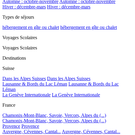
Automne : octobre-novembre
Automne : octobre-novembre
Hiver : décembre-mars
Hiver : décembre-mars
Types de séjours
hébergement en gîte ou chalet
hébergement en gîte ou chalet
Voyages Scolaires
Voyages Scolaires
Destinations
Suisse
Dans les Alpes Suisses
Dans les Alpes Suisses
Lausanne & Bords du Lac Léman
Lausanne & Bords du Lac
Léman
La Genève Internationale
La Genève Internationale
France
Chamonix-Mont-Blanc, Savoie, Vercors, Alpes du (...)
Chamonix-Mont-Blanc, Savoie, Vercors, Alpes du (...)
Provence
Provence
Auvergne, Cévennes, Cantal...
Auvergne, Cévennes, Cantal...