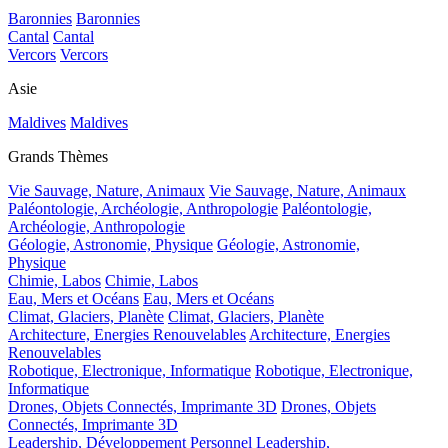
Baronnies
Baronnies
Cantal
Cantal
Vercors
Vercors
Asie
Maldives
Maldives
Grands Thèmes
Vie Sauvage, Nature, Animaux
Vie Sauvage, Nature, Animaux
Paléontologie, Archéologie, Anthropologie
Paléontologie,
Archéologie, Anthropologie
Géologie, Astronomie, Physique
Géologie, Astronomie,
Physique
Chimie, Labos
Chimie, Labos
Eau, Mers et Océans
Eau, Mers et Océans
Climat, Glaciers, Planète
Climat, Glaciers, Planète
Architecture, Energies Renouvelables
Architecture, Energies
Renouvelables
Robotique, Electronique, Informatique
Robotique, Electronique,
Informatique
Drones, Objets Connectés, Imprimante 3D
Drones, Objets
Connectés, Imprimante 3D
Leadership, Développement Personnel
Leadership,