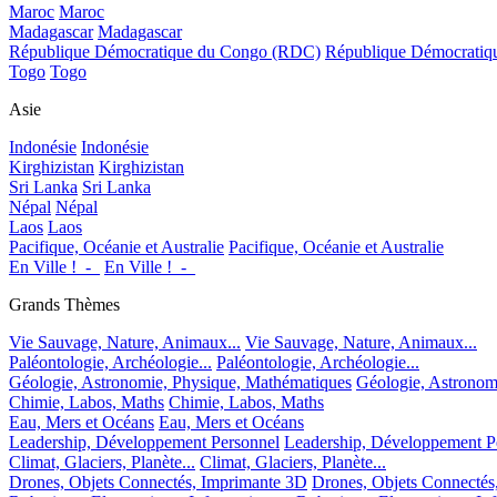
Maroc
Maroc
Madagascar
Madagascar
République Démocratique du Congo (RDC)
République Démocrati
Togo
Togo
Asie
Indonésie
Indonésie
Kirghizistan
Kirghizistan
Sri Lanka
Sri Lanka
Népal
Népal
Laos
Laos
Pacifique, Océanie et Australie
Pacifique, Océanie et Australie
En Ville !_-_
En Ville !_-_
Grands Thèmes
Vie Sauvage, Nature, Animaux...
Vie Sauvage, Nature, Animaux...
Paléontologie, Archéologie...
Paléontologie, Archéologie...
Géologie, Astronomie, Physique, Mathématiques
Géologie, Astronom
Chimie, Labos, Maths
Chimie, Labos, Maths
Eau, Mers et Océans
Eau, Mers et Océans
Leadership, Développement Personnel
Leadership, Développement P
Climat, Glaciers, Planète...
Climat, Glaciers, Planète...
Drones, Objets Connectés, Imprimante 3D
Drones, Objets Connectés