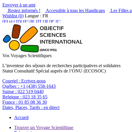
Envoyer à un ami
Restez informés !
Accessible à tous les Handicaps
Les Filles a
Wishlist (
0
)
Langue : FR
Vos Voyages Scientifiques
L’inventeur des séjours de recherches participatives et solidaires
Statut Consultatif Spécial auprès de l’ONU (ECOSOC)
Courriel :
Ecrivez-nous
Québec :
+1 (438) 558-1643
Suisse :
022 519 0440
Belgique :
023 18 35 65
France :
01 85 08 36 30
Dates, Places, Tarifs :
en direct
Accueil
Trouver un Voyage Scientifique