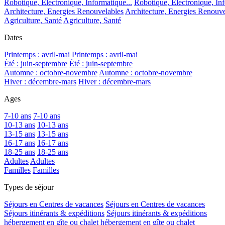
Robotique, Electronique, Informatique...
Robotique, Electronique, Inf
Architecture, Energies Renouvelables
Architecture, Energies Renouve
Agriculture, Santé
Agriculture, Santé
Dates
Printemps : avril-mai
Printemps : avril-mai
Été : juin-septembre
Été : juin-septembre
Automne : octobre-novembre
Automne : octobre-novembre
Hiver : décembre-mars
Hiver : décembre-mars
Ages
7-10 ans
7-10 ans
10-13 ans
10-13 ans
13-15 ans
13-15 ans
16-17 ans
16-17 ans
18-25 ans
18-25 ans
Adultes
Adultes
Familles
Familles
Types de séjour
Séjours en Centres de vacances
Séjours en Centres de vacances
Séjours itinérants & expéditions
Séjours itinérants & expéditions
hébergement en gîte ou chalet
hébergement en gîte ou chalet