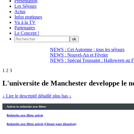
Présentation
Les Séjours
Actus
Infos pratiques
Vu à la TV
Partenaires
Le Concept !
NEWS : Cet Automne : tous les séjours
NEWS : Nouvel-An et Février
NEWS : Spécial Toussaint : Halloween au Fi
1
2
3
L'universite de Manchester developpe le no
↓ Lire le descriptif détaillé plus bas ↓
Activer la recherche avec filtres
Recherche avec filtres activée
Recherche avec filtres activée (Cliquer pour désactiver)