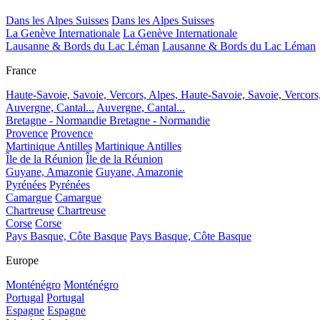
Dans les Alpes Suisses
Dans les Alpes Suisses
La Genève Internationale
La Genève Internationale
Lausanne & Bords du Lac Léman
Lausanne & Bords du Lac Léman
France
Haute-Savoie, Savoie, Vercors, Alpes,
Haute-Savoie, Savoie, Vercors
Auvergne, Cantal...
Auvergne, Cantal...
Bretagne - Normandie
Bretagne - Normandie
Provence
Provence
Martinique Antilles
Martinique Antilles
Île de la Réunion
Île de la Réunion
Guyane, Amazonie
Guyane, Amazonie
Pyrénées
Pyrénées
Camargue
Camargue
Chartreuse
Chartreuse
Corse
Corse
Pays Basque, Côte Basque
Pays Basque, Côte Basque
Europe
Monténégro
Monténégro
Portugal
Portugal
Espagne
Espagne