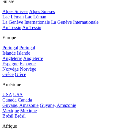
Suisse
Alpes Suisses
Alpes Suisses
Lac Léman
Lac Léman
La Genève Internationale
La Genève Internationale
Au Tessin
Au Tessin
Europe
Portugal
Portugal
Islande
Islande
Angleterre
Angleterre
Espagne
Espagne
Norvège
Norvège
Grèce
Grèce
Amérique
USA
USA
Canada
Canada
Guyane, Amazonie
Guyane, Amazonie
Mexique
Mexique
Brésil
Brésil
Afrique