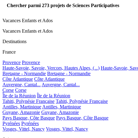
Chercher parmi
273
projets de Sciences Participatives
Vacances Enfants et Ados
Vacances Enfants et Ados
Destinations
France
Provence
Provence
Haute-Savoie, Savoie, Vercors, Hautes Alpes, (...)
Haute-Savoie, Savoi
Bretagne - Normandie
Bretagne - Normandie
Côte Atlantique
Côte Atlantique
Auvergne, Cantal...
Auvergne, Cantal...
Corse
Corse
Île de la Réunion
Île de la Réunion
Tahiti, Polynésie Française
Tahiti, Polynésie Française
Antilles, Martinique
Antilles, Martinique
Guyane, Amazonie
Guyane, Amazonie
Pays Basque, Côte Basque
Pays Basque, Côte Basque
Pyrénées
Pyrénées
Vosges, Vittel, Nancy
Vosges, Vittel, Nancy