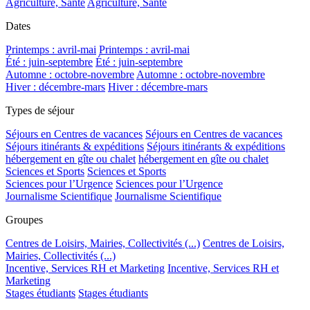
Agriculture, Santé
Agriculture, Santé
Dates
Printemps : avril-mai
Printemps : avril-mai
Été : juin-septembre
Été : juin-septembre
Automne : octobre-novembre
Automne : octobre-novembre
Hiver : décembre-mars
Hiver : décembre-mars
Types de séjour
Séjours en Centres de vacances
Séjours en Centres de vacances
Séjours itinérants & expéditions
Séjours itinérants & expéditions
hébergement en gîte ou chalet
hébergement en gîte ou chalet
Sciences et Sports
Sciences et Sports
Sciences pour l’Urgence
Sciences pour l’Urgence
Journalisme Scientifique
Journalisme Scientifique
Groupes
Centres de Loisirs, Mairies, Collectivités (...)
Centres de Loisirs,
Mairies, Collectivités (...)
Incentive, Services RH et Marketing
Incentive, Services RH et
Marketing
Stages étudiants
Stages étudiants