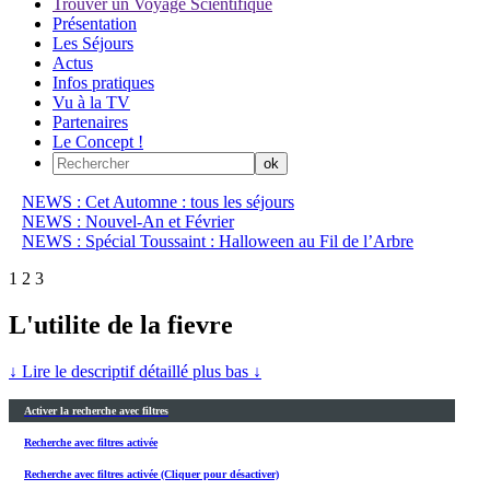
Trouver un Voyage Scientifique
Présentation
Les Séjours
Actus
Infos pratiques
Vu à la TV
Partenaires
Le Concept !
NEWS : Cet Automne : tous les séjours
NEWS : Nouvel-An et Février
NEWS : Spécial Toussaint : Halloween au Fil de l’Arbre
1
2
3
L'utilite de la fievre
↓ Lire le descriptif détaillé plus bas ↓
Activer la recherche avec filtres
Recherche avec filtres activée
Recherche avec filtres activée (Cliquer pour désactiver)