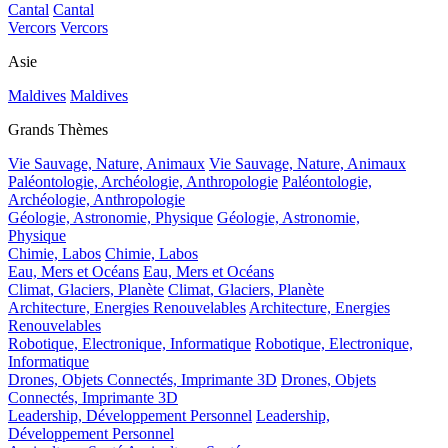
Cantal
Cantal
Vercors
Vercors
Asie
Maldives
Maldives
Grands Thèmes
Vie Sauvage, Nature, Animaux
Vie Sauvage, Nature, Animaux
Paléontologie, Archéologie, Anthropologie
Paléontologie,
Archéologie, Anthropologie
Géologie, Astronomie, Physique
Géologie, Astronomie,
Physique
Chimie, Labos
Chimie, Labos
Eau, Mers et Océans
Eau, Mers et Océans
Climat, Glaciers, Planète
Climat, Glaciers, Planète
Architecture, Energies Renouvelables
Architecture, Energies
Renouvelables
Robotique, Electronique, Informatique
Robotique, Electronique,
Informatique
Drones, Objets Connectés, Imprimante 3D
Drones, Objets
Connectés, Imprimante 3D
Leadership, Développement Personnel
Leadership,
Développement Personnel