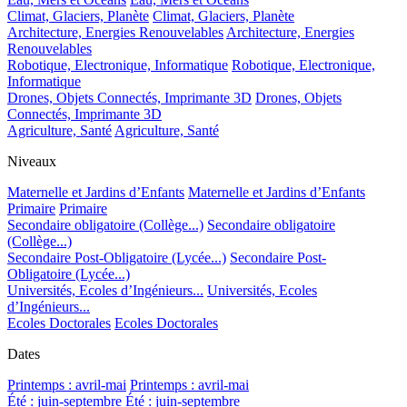
Climat, Glaciers, Planète
Climat, Glaciers, Planète
Architecture, Energies Renouvelables
Architecture, Energies
Renouvelables
Robotique, Electronique, Informatique
Robotique, Electronique,
Informatique
Drones, Objets Connectés, Imprimante 3D
Drones, Objets
Connectés, Imprimante 3D
Agriculture, Santé
Agriculture, Santé
Niveaux
Maternelle et Jardins d’Enfants
Maternelle et Jardins d’Enfants
Primaire
Primaire
Secondaire obligatoire (Collège...)
Secondaire obligatoire
(Collège...)
Secondaire Post-Obligatoire (Lycée...)
Secondaire Post-
Obligatoire (Lycée...)
Universités, Ecoles d’Ingénieurs...
Universités, Ecoles
d’Ingénieurs...
Ecoles Doctorales
Ecoles Doctorales
Dates
Printemps : avril-mai
Printemps : avril-mai
Été : juin-septembre
Été : juin-septembre