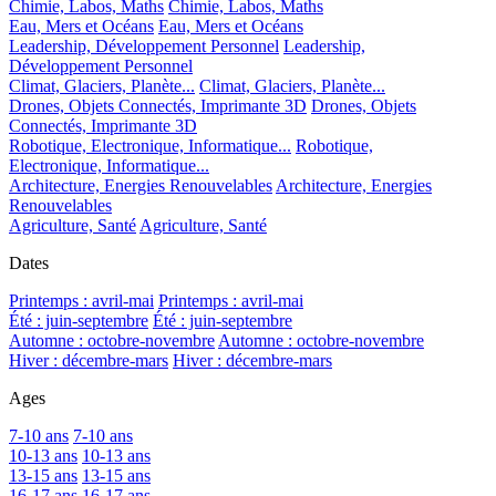
Chimie, Labos, Maths
Chimie, Labos, Maths
Eau, Mers et Océans
Eau, Mers et Océans
Leadership, Développement Personnel
Leadership,
Développement Personnel
Climat, Glaciers, Planète...
Climat, Glaciers, Planète...
Drones, Objets Connectés, Imprimante 3D
Drones, Objets
Connectés, Imprimante 3D
Robotique, Electronique, Informatique...
Robotique,
Electronique, Informatique...
Architecture, Energies Renouvelables
Architecture, Energies
Renouvelables
Agriculture, Santé
Agriculture, Santé
Dates
Printemps : avril-mai
Printemps : avril-mai
Été : juin-septembre
Été : juin-septembre
Automne : octobre-novembre
Automne : octobre-novembre
Hiver : décembre-mars
Hiver : décembre-mars
Ages
7-10 ans
7-10 ans
10-13 ans
10-13 ans
13-15 ans
13-15 ans
16-17 ans
16-17 ans