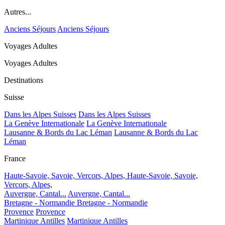
Autres...
Anciens Séjours
Anciens Séjours
Voyages Adultes
Voyages Adultes
Destinations
Suisse
Dans les Alpes Suisses
Dans les Alpes Suisses
La Genève Internationale
La Genève Internationale
Lausanne & Bords du Lac Léman
Lausanne & Bords du Lac
Léman
France
Haute-Savoie, Savoie, Vercors, Alpes,
Haute-Savoie, Savoie,
Vercors, Alpes,
Auvergne, Cantal...
Auvergne, Cantal...
Bretagne - Normandie
Bretagne - Normandie
Provence
Provence
Martinique Antilles
Martinique Antilles