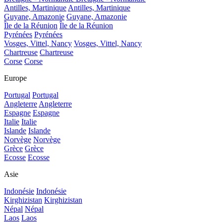
Antilles, Martinique
Antilles, Martinique
Guyane, Amazonie
Guyane, Amazonie
Île de la Réunion
Île de la Réunion
Pyrénées
Pyrénées
Vosges, Vittel, Nancy
Vosges, Vittel, Nancy
Chartreuse
Chartreuse
Corse
Corse
Europe
Portugal
Portugal
Angleterre
Angleterre
Espagne
Espagne
Italie
Italie
Islande
Islande
Norvège
Norvège
Grèce
Grèce
Ecosse
Ecosse
Asie
Indonésie
Indonésie
Kirghizistan
Kirghizistan
Népal
Népal
Laos
Laos