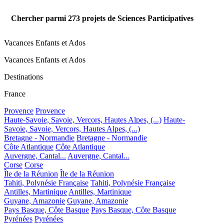
Chercher parmi
273
projets de Sciences Participatives
Vacances Enfants et Ados
Vacances Enfants et Ados
Destinations
France
Provence
Provence
Haute-Savoie, Savoie, Vercors, Hautes Alpes, (...)
Haute-
Savoie, Savoie, Vercors, Hautes Alpes, (...)
Bretagne - Normandie
Bretagne - Normandie
Côte Atlantique
Côte Atlantique
Auvergne, Cantal...
Auvergne, Cantal...
Corse
Corse
Île de la Réunion
Île de la Réunion
Tahiti, Polynésie Française
Tahiti, Polynésie Française
Antilles, Martinique
Antilles, Martinique
Guyane, Amazonie
Guyane, Amazonie
Pays Basque, Côte Basque
Pays Basque, Côte Basque
Pyrénées
Pyrénées