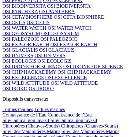
OSI PERCEPTION
OSI PERCEPTION
OSI BIODIVERSITA
OSI BIODIVERSITA
OSI PANTHERA
OSI PANTHERA
OSI CETA’BIOSPHERE
OSI CETA’BIOSPHERE
OSI CETIS
OSI CETIS
OSI WATER WATCH
OSI WATER WATCH
OSI GEOSYST’M
OSI GEOSYST’M
OSI PALEOZOIC
OSI PALEOZOIC
OSI EXPLOR’EARTH
OSI EXPLOR’EARTH
OSI GLACIALIS
OSI GLACIALIS
OSI UNIVERS
OSI UNIVERS
OSI ECOLOGIS
OSI ECOLOGIS
OSI DRONE FOR SCIENCE
OSI DRONE FOR SCIENCE
OSI CHIP HACKADEMY
OSI CHIP HACKADEMY
OSI EXCELLENCE
OSI EXCELLENCE
OSI WILD ATTITUDE
OSI WILD ATTITUDE
OSI IROKO
OSI IROKO
Dispositifs transversaux
Tortues marines
Tortues marines
Connaissance de l’Eau
Connaissance de l’Eau
Suivi animal non invasif
Suivi animal non invasif
Chiroptères (Chauves-Souris)
Chiroptères (Chauves-Souris)
Suivi des Mammifères Marins
Suivi des Mammifères Marins
Connaissance du monde végétal
Connaissance du monde