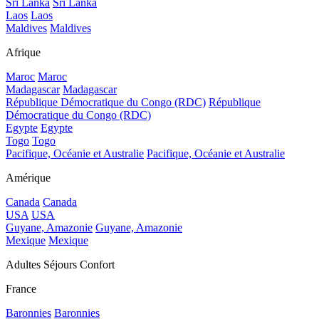
Sri Lanka
Sri Lanka
Laos
Laos
Maldives
Maldives
Afrique
Maroc
Maroc
Madagascar
Madagascar
République Démocratique du Congo (RDC)
République
Démocratique du Congo (RDC)
Egypte
Egypte
Togo
Togo
Pacifique, Océanie et Australie
Pacifique, Océanie et Australie
Amérique
Canada
Canada
USA
USA
Guyane, Amazonie
Guyane, Amazonie
Mexique
Mexique
Adultes Séjours Confort
France
Baronnies
Baronnies