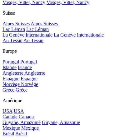
Vosges, Vittel, Nancy
Vosges, Vittel, Nancy
Suisse
Alpes Suisses
Alpes Suisses
Lac Léman
Lac Léman
La Genève Internationale
La Genève Internationale
Au Tessin
Au Tessin
Europe
Portugal
Portugal
Islande
Islande
Angleterre
Angleterre
Espagne
Espagne
Norvège
Norvège
Grèce
Grèce
Amérique
USA
USA
Canada
Canada
Guyane, Amazonie
Guyane, Amazonie
Mexique
Mexique
Brésil
Brésil