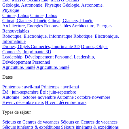
Géologie, Astronomie, Physique
Géologie, Astronomie,
Physique
Chimie, Labos
Chimie, Labos
Climat, Glaciers, Planète
Climat, Glaciers, Planète
Architecture, Energies Renouvelables
Architecture, Energies
Renouvelables
Robotique, Electronique, Informatique
Robotique, Electronique,
Informatique
Drones, Objets Connectés, Imprimante 3D
Drones, Objets
Connectés, Imprimante 3D
Leadership, Développement Personnel
Leadership,
Développement Personnel
Agriculture, Santé
Agriculture, Santé
Dates
Printemps : avril-mai
Printemps : avril-mai
Été : juin-septembre
Été : juin-septembre
Automne : octobre-novembre
Automne : octobre-novembre
Hiver : décembre-mars
Hiver : décembre-mars
Types de séjour
Séjours en Centres de vacances
Séjours en Centres de vacances
Séjours itinérants & expéditions
Séjours itinérants & expéditions