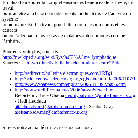
En plus d’ameliorer la comprehension des benefices de la fievre, ce
travail
pourrait etre a la base de medicaments modulateurs de l’activite du
systeme
immunitaire. En l’activant pour lutter contre les infections et les
cancers
ou en l’attenuant dans le cas de maladies auto-immunes comme
l’arthrite.
Pour en savoir plus, contacts :
http://fr.wikipedia.org/wiki/Syst%C3%A8me_lymphatique
Sources : -
http://redirectix.bulletins-electroniques.com/7Prtk
http://redirectix.bulletins-electroniques.com/1RTgi
http://sciencenow.sciencemag.org/cgi/content/full/2006/1107/1
http://www.voanews.com/english/2006-11-09-voa55.cfm
http://www.rediff.com/news/2006/nov/06fever.htm
Redacteur : Brice Obadia
deputy-sdv.mst
@
ambafrance-us.org
- Hedi Haddada
attache-sdv.mst
@
ambafrance-us.org
- Sophia Gray
assistant-sdv.mst
@
ambafrance-us.org
Suivez notre actualité sur les réseaux sociaux :