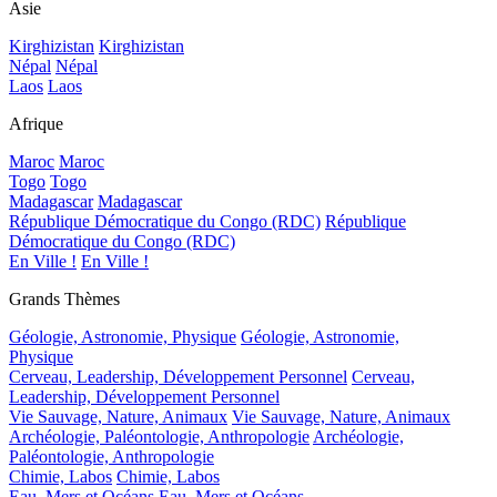
Asie
Kirghizistan
Kirghizistan
Népal
Népal
Laos
Laos
Afrique
Maroc
Maroc
Togo
Togo
Madagascar
Madagascar
République Démocratique du Congo (RDC)
République
Démocratique du Congo (RDC)
En Ville !
En Ville !
Grands Thèmes
Géologie, Astronomie, Physique
Géologie, Astronomie,
Physique
Cerveau, Leadership, Développement Personnel
Cerveau,
Leadership, Développement Personnel
Vie Sauvage, Nature, Animaux
Vie Sauvage, Nature, Animaux
Archéologie, Paléontologie, Anthropologie
Archéologie,
Paléontologie, Anthropologie
Chimie, Labos
Chimie, Labos
Eau, Mers et Océans
Eau, Mers et Océans