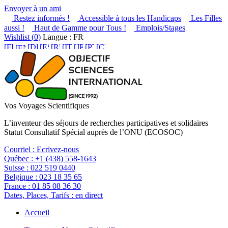
Envoyer à un ami
Restez informés !
Accessible à tous les Handicaps
Les Filles
aussi !
Haut de Gamme pour Tous !
Emplois/Stages
Wishlist (
0
)
Langue : FR
Vos Voyages Scientifiques
L’inventeur des séjours de recherches participatives et solidaires
Statut Consultatif Spécial auprès de l’ONU (ECOSOC)
Courriel :
Ecrivez-nous
Québec :
+1 (438) 558-1643
Suisse :
022 519 0440
Belgique :
023 18 35 65
France :
01 85 08 36 30
Dates, Places, Tarifs :
en direct
Accueil