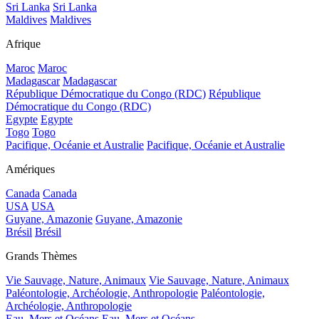
Sri Lanka
Sri Lanka
Maldives
Maldives
Afrique
Maroc
Maroc
Madagascar
Madagascar
République Démocratique du Congo (RDC)
République
Démocratique du Congo (RDC)
Egypte
Egypte
Togo
Togo
Pacifique, Océanie et Australie
Pacifique, Océanie et Australie
Amériques
Canada
Canada
USA
USA
Guyane, Amazonie
Guyane, Amazonie
Brésil
Brésil
Grands Thèmes
Vie Sauvage, Nature, Animaux
Vie Sauvage, Nature, Animaux
Paléontologie, Archéologie, Anthropologie
Paléontologie,
Archéologie, Anthropologie
Eau, Mers et Océans
Eau, Mers et Océans