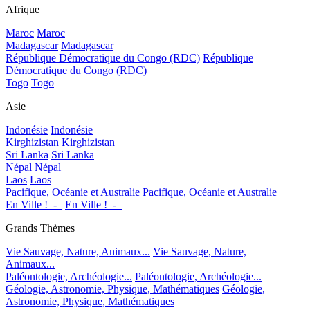
Afrique
Maroc
Maroc
Madagascar
Madagascar
République Démocratique du Congo (RDC)
République
Démocratique du Congo (RDC)
Togo
Togo
Asie
Indonésie
Indonésie
Kirghizistan
Kirghizistan
Sri Lanka
Sri Lanka
Népal
Népal
Laos
Laos
Pacifique, Océanie et Australie
Pacifique, Océanie et Australie
En Ville !_-_
En Ville !_-_
Grands Thèmes
Vie Sauvage, Nature, Animaux...
Vie Sauvage, Nature,
Animaux...
Paléontologie, Archéologie...
Paléontologie, Archéologie...
Géologie, Astronomie, Physique, Mathématiques
Géologie,
Astronomie, Physique, Mathématiques