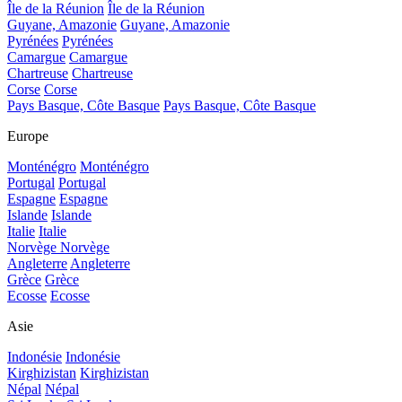
Île de la Réunion
Île de la Réunion
Guyane, Amazonie
Guyane, Amazonie
Pyrénées
Pyrénées
Camargue
Camargue
Chartreuse
Chartreuse
Corse
Corse
Pays Basque, Côte Basque
Pays Basque, Côte Basque
Europe
Monténégro
Monténégro
Portugal
Portugal
Espagne
Espagne
Islande
Islande
Italie
Italie
Norvège
Norvège
Angleterre
Angleterre
Grèce
Grèce
Ecosse
Ecosse
Asie
Indonésie
Indonésie
Kirghizistan
Kirghizistan
Népal
Népal