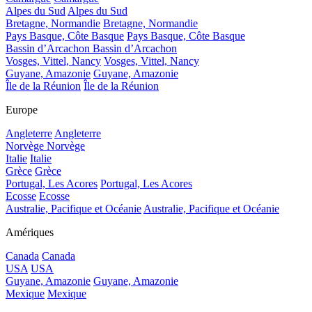
Alpes du Sud
Alpes du Sud
Bretagne, Normandie
Bretagne, Normandie
Pays Basque, Côte Basque
Pays Basque, Côte Basque
Bassin d’Arcachon
Bassin d’Arcachon
Vosges, Vittel, Nancy
Vosges, Vittel, Nancy
Guyane, Amazonie
Guyane, Amazonie
Île de la Réunion
Île de la Réunion
Europe
Angleterre
Angleterre
Norvège
Norvège
Italie
Italie
Grèce
Grèce
Portugal, Les Acores
Portugal, Les Acores
Ecosse
Ecosse
Australie, Pacifique et Océanie
Australie, Pacifique et Océanie
Amériques
Canada
Canada
USA
USA
Guyane, Amazonie
Guyane, Amazonie
Mexique
Mexique