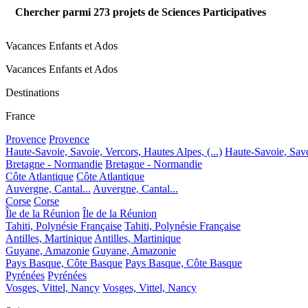
Chercher parmi
273
projets de Sciences Participatives
Vacances Enfants et Ados
Vacances Enfants et Ados
Destinations
France
Provence
Provence
Haute-Savoie, Savoie, Vercors, Hautes Alpes, (...)
Haute-Savoie, Savoi
Bretagne - Normandie
Bretagne - Normandie
Côte Atlantique
Côte Atlantique
Auvergne, Cantal...
Auvergne, Cantal...
Corse
Corse
Île de la Réunion
Île de la Réunion
Tahiti, Polynésie Française
Tahiti, Polynésie Française
Antilles, Martinique
Antilles, Martinique
Guyane, Amazonie
Guyane, Amazonie
Pays Basque, Côte Basque
Pays Basque, Côte Basque
Pyrénées
Pyrénées
Vosges, Vittel, Nancy
Vosges, Vittel, Nancy