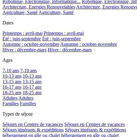
Robotique, Electronique, Informatique...
Robotique, Electronique, Inf
Architecture, Energies Renouvelables
Architecture, Energies Renouve
Agriculture, Santé
Agriculture, Santé
Dates
Printemps : avril-mai
Printemps : avril-mai
Été : juin-septembre
Été : juin-septembre
Automne : octobre-novembre
Automne : octobre-novembre
Hiver : décembre-mars
Hiver : décembre-mars
Ages
7-10 ans
7-10 ans
10-13 ans
10-13 ans
13-15 ans
13-15 ans
16-17 ans
16-17 ans
18-25 ans
18-25 ans
Adultes
Adultes
Familles
Familles
Types de séjour
Séjours en Centres de vacances
Séjours en Centres de vacances
Séjours itinérants & expéditions
Séjours itinérants & expéditions
hébergement en gîte ou chalet
hébergement en gîte ou chalet