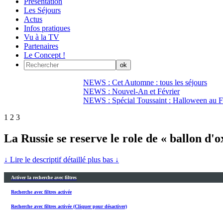
Présentation
Les Séjours
Actus
Infos pratiques
Vu à la TV
Partenaires
Le Concept !
NEWS : Cet Automne : tous les séjours
NEWS : Nouvel-An et Février
NEWS : Spécial Toussaint : Halloween au Fi
1
2
3
La Russie se reserve le role de « ballon d
↓ Lire le descriptif détaillé plus bas ↓
Activer la recherche avec filtres
Recherche avec filtres activée
Recherche avec filtres activée (Cliquer pour désactiver)