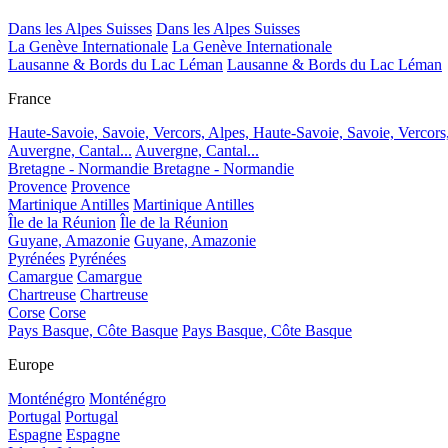
Dans les Alpes Suisses
Dans les Alpes Suisses
La Genève Internationale
La Genève Internationale
Lausanne & Bords du Lac Léman
Lausanne & Bords du Lac Léman
France
Haute-Savoie, Savoie, Vercors, Alpes,
Haute-Savoie, Savoie, Vercors
Auvergne, Cantal...
Auvergne, Cantal...
Bretagne - Normandie
Bretagne - Normandie
Provence
Provence
Martinique Antilles
Martinique Antilles
Île de la Réunion
Île de la Réunion
Guyane, Amazonie
Guyane, Amazonie
Pyrénées
Pyrénées
Camargue
Camargue
Chartreuse
Chartreuse
Corse
Corse
Pays Basque, Côte Basque
Pays Basque, Côte Basque
Europe
Monténégro
Monténégro
Portugal
Portugal
Espagne
Espagne