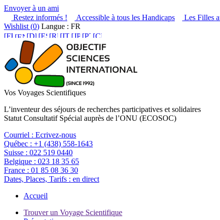
Envoyer à un ami
Restez informés !
Accessible à tous les Handicaps
Les Filles a
Wishlist (
0
)
Langue : FR
Vos Voyages Scientifiques
L’inventeur des séjours de recherches participatives et solidaires
Statut Consultatif Spécial auprès de l’ONU (ECOSOC)
Courriel :
Ecrivez-nous
Québec :
+1 (438) 558-1643
Suisse :
022 519 0440
Belgique :
023 18 35 65
France :
01 85 08 36 30
Dates, Places, Tarifs :
en direct
Accueil
Trouver un Voyage Scientifique