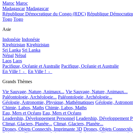
Maroc
Maroc
Madagascar
Madagascar
République Démocratique du Congo (RDC)
République Démocrati
Togo
Togo
Asie
Indonésie
Indonésie
Kirghizistan
Kirghizistan
Sri Lanka
Sri Lanka
Népal
Népal
Laos
Laos
Pacifique, Océanie et Australie
Pacifique, Océanie et Australie
En Ville !_-_
En Ville !_-_
Grands Thèmes
Vie Sauvage, Nature, Animaux...
Vie Sauvage, Nature, Animaux...
Paléontologie, Archéologie...
Paléontologie, Archéologie...
Géologie, Astronomie, Physique, Mathématiques
Géologie, Astronom
Chimie, Labos, Maths
Chimie, Labos, Maths
Eau, Mers et Océans
Eau, Mers et Océans
Leadership, Développement Personnel
Leadership, Développement P
Climat, Glaciers, Planète...
Climat, Glaciers, Planète...
Drones, Objets Connectés, Imprimante 3D
Drones, Objets Connectés