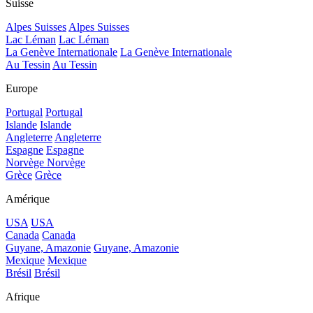
Suisse
Alpes Suisses
Alpes Suisses
Lac Léman
Lac Léman
La Genève Internationale
La Genève Internationale
Au Tessin
Au Tessin
Europe
Portugal
Portugal
Islande
Islande
Angleterre
Angleterre
Espagne
Espagne
Norvège
Norvège
Grèce
Grèce
Amérique
USA
USA
Canada
Canada
Guyane, Amazonie
Guyane, Amazonie
Mexique
Mexique
Brésil
Brésil
Afrique