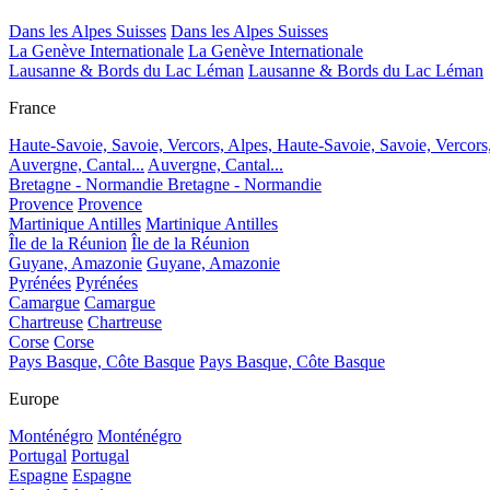
Dans les Alpes Suisses
Dans les Alpes Suisses
La Genève Internationale
La Genève Internationale
Lausanne & Bords du Lac Léman
Lausanne & Bords du Lac Léman
France
Haute-Savoie, Savoie, Vercors, Alpes,
Haute-Savoie, Savoie, Vercors
Auvergne, Cantal...
Auvergne, Cantal...
Bretagne - Normandie
Bretagne - Normandie
Provence
Provence
Martinique Antilles
Martinique Antilles
Île de la Réunion
Île de la Réunion
Guyane, Amazonie
Guyane, Amazonie
Pyrénées
Pyrénées
Camargue
Camargue
Chartreuse
Chartreuse
Corse
Corse
Pays Basque, Côte Basque
Pays Basque, Côte Basque
Europe
Monténégro
Monténégro
Portugal
Portugal
Espagne
Espagne