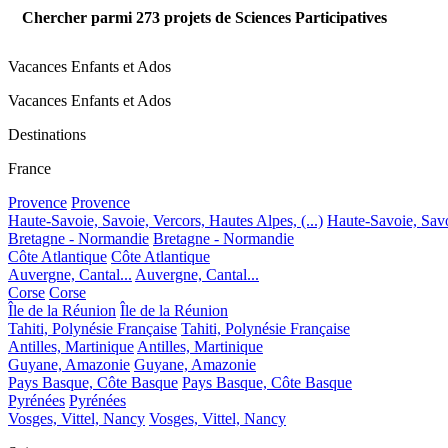
Chercher parmi
273
projets de Sciences Participatives
Vacances Enfants et Ados
Vacances Enfants et Ados
Destinations
France
Provence
Provence
Haute-Savoie, Savoie, Vercors, Hautes Alpes, (...)
Haute-Savoie, Savoi
Bretagne - Normandie
Bretagne - Normandie
Côte Atlantique
Côte Atlantique
Auvergne, Cantal...
Auvergne, Cantal...
Corse
Corse
Île de la Réunion
Île de la Réunion
Tahiti, Polynésie Française
Tahiti, Polynésie Française
Antilles, Martinique
Antilles, Martinique
Guyane, Amazonie
Guyane, Amazonie
Pays Basque, Côte Basque
Pays Basque, Côte Basque
Pyrénées
Pyrénées
Vosges, Vittel, Nancy
Vosges, Vittel, Nancy