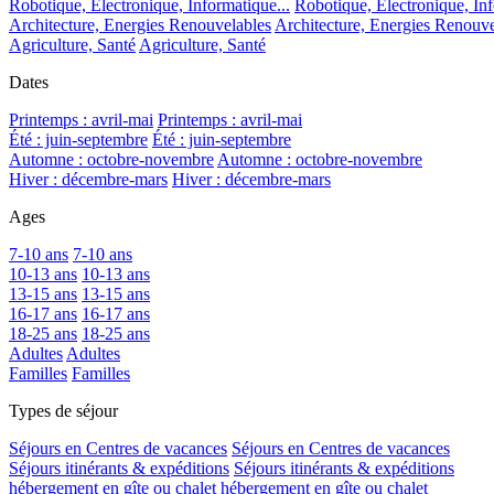
Robotique, Electronique, Informatique...
Robotique, Electronique, Inf
Architecture, Energies Renouvelables
Architecture, Energies Renouve
Agriculture, Santé
Agriculture, Santé
Dates
Printemps : avril-mai
Printemps : avril-mai
Été : juin-septembre
Été : juin-septembre
Automne : octobre-novembre
Automne : octobre-novembre
Hiver : décembre-mars
Hiver : décembre-mars
Ages
7-10 ans
7-10 ans
10-13 ans
10-13 ans
13-15 ans
13-15 ans
16-17 ans
16-17 ans
18-25 ans
18-25 ans
Adultes
Adultes
Familles
Familles
Types de séjour
Séjours en Centres de vacances
Séjours en Centres de vacances
Séjours itinérants & expéditions
Séjours itinérants & expéditions
hébergement en gîte ou chalet
hébergement en gîte ou chalet