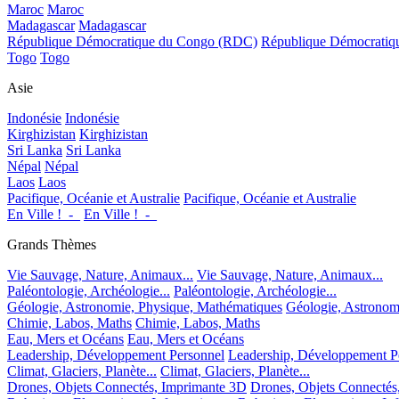
Maroc
Maroc
Madagascar
Madagascar
République Démocratique du Congo (RDC)
République Démocrati
Togo
Togo
Asie
Indonésie
Indonésie
Kirghizistan
Kirghizistan
Sri Lanka
Sri Lanka
Népal
Népal
Laos
Laos
Pacifique, Océanie et Australie
Pacifique, Océanie et Australie
En Ville !_-_
En Ville !_-_
Grands Thèmes
Vie Sauvage, Nature, Animaux...
Vie Sauvage, Nature, Animaux...
Paléontologie, Archéologie...
Paléontologie, Archéologie...
Géologie, Astronomie, Physique, Mathématiques
Géologie, Astronom
Chimie, Labos, Maths
Chimie, Labos, Maths
Eau, Mers et Océans
Eau, Mers et Océans
Leadership, Développement Personnel
Leadership, Développement P
Climat, Glaciers, Planète...
Climat, Glaciers, Planète...
Drones, Objets Connectés, Imprimante 3D
Drones, Objets Connectés