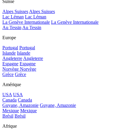
Suisse
Alpes Suisses
Alpes Suisses
Lac Léman
Lac Léman
La Genève Internationale
La Genève Internationale
Au Tessin
Au Tessin
Europe
Portugal
Portugal
Islande
Islande
Angleterre
Angleterre
Espagne
Espagne
Norvège
Norvège
Grèce
Grèce
Amérique
USA
USA
Canada
Canada
Guyane, Amazonie
Guyane, Amazonie
Mexique
Mexique
Brésil
Brésil
Afrique