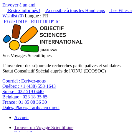
Envoyer à un ami
Restez informés !
Accessible à tous les Handicaps
Les Filles a
Wishlist (
0
)
Langue : FR
Vos Voyages Scientifiques
L’inventeur des séjours de recherches participatives et solidaires
Statut Consultatif Spécial auprès de l’ONU (ECOSOC)
Courriel :
Ecrivez-nous
Québec :
+1 (438) 558-1643
Suisse :
022 519 0440
Belgique :
023 18 35 65
France :
01 85 08 36 30
Dates, Places, Tarifs :
en direct
Accueil
Trouver un Voyage Scientifique