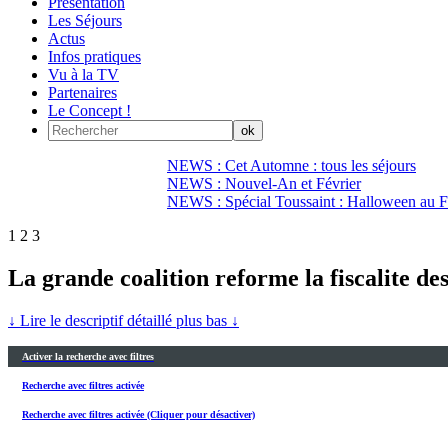
Présentation
Les Séjours
Actus
Infos pratiques
Vu à la TV
Partenaires
Le Concept !
NEWS : Cet Automne : tous les séjours
NEWS : Nouvel-An et Février
NEWS : Spécial Toussaint : Halloween au Fi
1
2
3
La grande coalition reforme la fiscalite de
↓ Lire le descriptif détaillé plus bas ↓
Activer la recherche avec filtres
Recherche avec filtres activée
Recherche avec filtres activée (Cliquer pour désactiver)