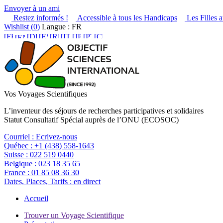
Envoyer à un ami
Restez informés !
Accessible à tous les Handicaps
Les Filles a
Wishlist (
0
)
Langue : FR
Vos Voyages Scientifiques
L’inventeur des séjours de recherches participatives et solidaires
Statut Consultatif Spécial auprès de l’ONU (ECOSOC)
Courriel :
Ecrivez-nous
Québec :
+1 (438) 558-1643
Suisse :
022 519 0440
Belgique :
023 18 35 65
France :
01 85 08 36 30
Dates, Places, Tarifs :
en direct
Accueil
Trouver un Voyage Scientifique