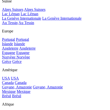
Suisse
Alpes Suisses
Alpes Suisses
Lac Léman
Lac Léman
La Genève Internationale
La Genève Internationale
Au Tessin
Au Tessin
Europe
Portugal
Portugal
Islande
Islande
Angleterre
Angleterre
Espagne
Espagne
Norvège
Norvège
Grèce
Grèce
Amérique
USA
USA
Canada
Canada
Guyane, Amazonie
Guyane, Amazonie
Mexique
Mexique
Brésil
Brésil
Afrique