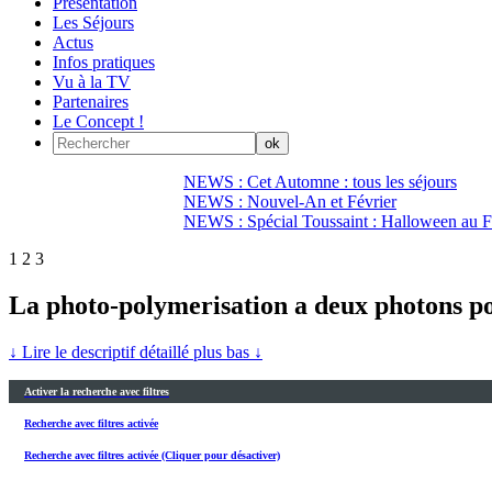
Présentation
Les Séjours
Actus
Infos pratiques
Vu à la TV
Partenaires
Le Concept !
NEWS : Cet Automne : tous les séjours
NEWS : Nouvel-An et Février
NEWS : Spécial Toussaint : Halloween au Fi
1
2
3
La photo-polymerisation a deux photons pou
↓ Lire le descriptif détaillé plus bas ↓
Activer la recherche avec filtres
Recherche avec filtres activée
Recherche avec filtres activée (Cliquer pour désactiver)