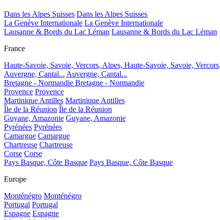
Dans les Alpes Suisses
Dans les Alpes Suisses
La Genève Internationale
La Genève Internationale
Lausanne & Bords du Lac Léman
Lausanne & Bords du Lac Léman
France
Haute-Savoie, Savoie, Vercors, Alpes,
Haute-Savoie, Savoie, Vercors
Auvergne, Cantal...
Auvergne, Cantal...
Bretagne - Normandie
Bretagne - Normandie
Provence
Provence
Martinique Antilles
Martinique Antilles
Île de la Réunion
Île de la Réunion
Guyane, Amazonie
Guyane, Amazonie
Pyrénées
Pyrénées
Camargue
Camargue
Chartreuse
Chartreuse
Corse
Corse
Pays Basque, Côte Basque
Pays Basque, Côte Basque
Europe
Monténégro
Monténégro
Portugal
Portugal
Espagne
Espagne