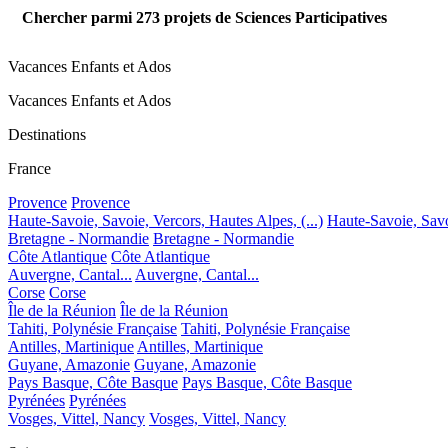
Chercher parmi
273
projets de Sciences Participatives
Vacances Enfants et Ados
Vacances Enfants et Ados
Destinations
France
Provence
Provence
Haute-Savoie, Savoie, Vercors, Hautes Alpes, (...)
Haute-Savoie, Savoi
Bretagne - Normandie
Bretagne - Normandie
Côte Atlantique
Côte Atlantique
Auvergne, Cantal...
Auvergne, Cantal...
Corse
Corse
Île de la Réunion
Île de la Réunion
Tahiti, Polynésie Française
Tahiti, Polynésie Française
Antilles, Martinique
Antilles, Martinique
Guyane, Amazonie
Guyane, Amazonie
Pays Basque, Côte Basque
Pays Basque, Côte Basque
Pyrénées
Pyrénées
Vosges, Vittel, Nancy
Vosges, Vittel, Nancy