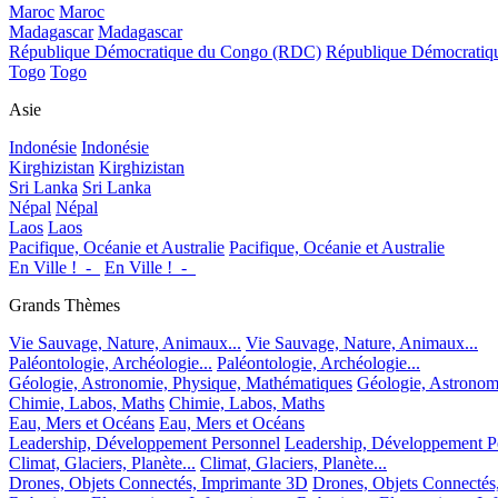
Maroc
Maroc
Madagascar
Madagascar
République Démocratique du Congo (RDC)
République Démocrati
Togo
Togo
Asie
Indonésie
Indonésie
Kirghizistan
Kirghizistan
Sri Lanka
Sri Lanka
Népal
Népal
Laos
Laos
Pacifique, Océanie et Australie
Pacifique, Océanie et Australie
En Ville !_-_
En Ville !_-_
Grands Thèmes
Vie Sauvage, Nature, Animaux...
Vie Sauvage, Nature, Animaux...
Paléontologie, Archéologie...
Paléontologie, Archéologie...
Géologie, Astronomie, Physique, Mathématiques
Géologie, Astronom
Chimie, Labos, Maths
Chimie, Labos, Maths
Eau, Mers et Océans
Eau, Mers et Océans
Leadership, Développement Personnel
Leadership, Développement P
Climat, Glaciers, Planète...
Climat, Glaciers, Planète...
Drones, Objets Connectés, Imprimante 3D
Drones, Objets Connectés