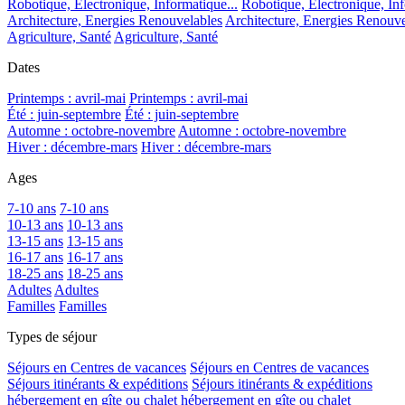
Robotique, Electronique, Informatique...
Robotique, Electronique, Inf
Architecture, Energies Renouvelables
Architecture, Energies Renouve
Agriculture, Santé
Agriculture, Santé
Dates
Printemps : avril-mai
Printemps : avril-mai
Été : juin-septembre
Été : juin-septembre
Automne : octobre-novembre
Automne : octobre-novembre
Hiver : décembre-mars
Hiver : décembre-mars
Ages
7-10 ans
7-10 ans
10-13 ans
10-13 ans
13-15 ans
13-15 ans
16-17 ans
16-17 ans
18-25 ans
18-25 ans
Adultes
Adultes
Familles
Familles
Types de séjour
Séjours en Centres de vacances
Séjours en Centres de vacances
Séjours itinérants & expéditions
Séjours itinérants & expéditions
hébergement en gîte ou chalet
hébergement en gîte ou chalet