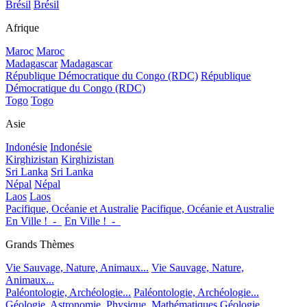
Brésil
Brésil
Afrique
Maroc
Maroc
Madagascar
Madagascar
République Démocratique du Congo (RDC)
République
Démocratique du Congo (RDC)
Togo
Togo
Asie
Indonésie
Indonésie
Kirghizistan
Kirghizistan
Sri Lanka
Sri Lanka
Népal
Népal
Laos
Laos
Pacifique, Océanie et Australie
Pacifique, Océanie et Australie
En Ville !_-_
En Ville !_-_
Grands Thèmes
Vie Sauvage, Nature, Animaux...
Vie Sauvage, Nature,
Animaux...
Paléontologie, Archéologie...
Paléontologie, Archéologie...
Géologie, Astronomie, Physique, Mathématiques
Géologie,