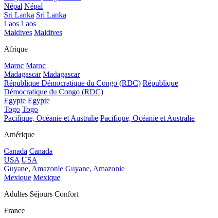
Népal
Népal
Sri Lanka
Sri Lanka
Laos
Laos
Maldives
Maldives
Afrique
Maroc
Maroc
Madagascar
Madagascar
République Démocratique du Congo (RDC)
République
Démocratique du Congo (RDC)
Egypte
Egypte
Togo
Togo
Pacifique, Océanie et Australie
Pacifique, Océanie et Australie
Amérique
Canada
Canada
USA
USA
Guyane, Amazonie
Guyane, Amazonie
Mexique
Mexique
Adultes Séjours Confort
France