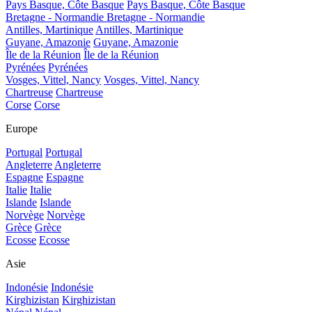
Pays Basque, Côte Basque
Pays Basque, Côte Basque
Bretagne - Normandie
Bretagne - Normandie
Antilles, Martinique
Antilles, Martinique
Guyane, Amazonie
Guyane, Amazonie
Île de la Réunion
Île de la Réunion
Pyrénées
Pyrénées
Vosges, Vittel, Nancy
Vosges, Vittel, Nancy
Chartreuse
Chartreuse
Corse
Corse
Europe
Portugal
Portugal
Angleterre
Angleterre
Espagne
Espagne
Italie
Italie
Islande
Islande
Norvège
Norvège
Grèce
Grèce
Ecosse
Ecosse
Asie
Indonésie
Indonésie
Kirghizistan
Kirghizistan