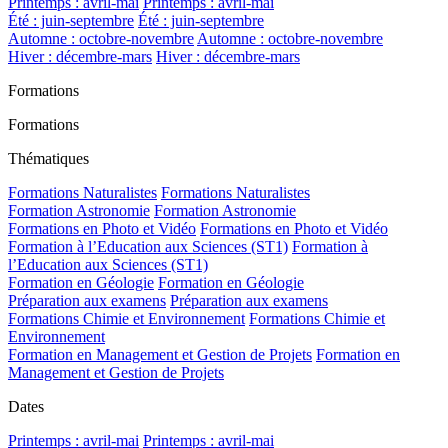
Printemps : avril-mai
Printemps : avril-mai
Été : juin-septembre
Été : juin-septembre
Automne : octobre-novembre
Automne : octobre-novembre
Hiver : décembre-mars
Hiver : décembre-mars
Formations
Formations
Thématiques
Formations Naturalistes
Formations Naturalistes
Formation Astronomie
Formation Astronomie
Formations en Photo et Vidéo
Formations en Photo et Vidéo
Formation à l’Education aux Sciences (ST1)
Formation à
l’Education aux Sciences (ST1)
Formation en Géologie
Formation en Géologie
Préparation aux examens
Préparation aux examens
Formations Chimie et Environnement
Formations Chimie et
Environnement
Formation en Management et Gestion de Projets
Formation en
Management et Gestion de Projets
Dates
Printemps : avril-mai
Printemps : avril-mai