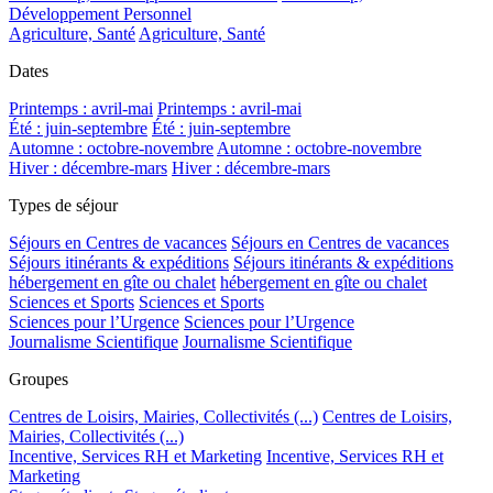
Développement Personnel
Agriculture, Santé
Agriculture, Santé
Dates
Printemps : avril-mai
Printemps : avril-mai
Été : juin-septembre
Été : juin-septembre
Automne : octobre-novembre
Automne : octobre-novembre
Hiver : décembre-mars
Hiver : décembre-mars
Types de séjour
Séjours en Centres de vacances
Séjours en Centres de vacances
Séjours itinérants & expéditions
Séjours itinérants & expéditions
hébergement en gîte ou chalet
hébergement en gîte ou chalet
Sciences et Sports
Sciences et Sports
Sciences pour l’Urgence
Sciences pour l’Urgence
Journalisme Scientifique
Journalisme Scientifique
Groupes
Centres de Loisirs, Mairies, Collectivités (...)
Centres de Loisirs,
Mairies, Collectivités (...)
Incentive, Services RH et Marketing
Incentive, Services RH et
Marketing