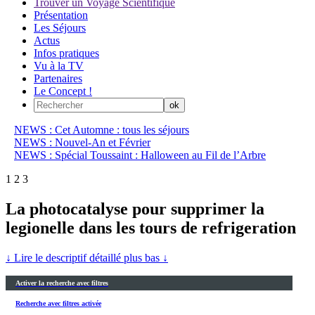
Trouver un Voyage Scientifique
Présentation
Les Séjours
Actus
Infos pratiques
Vu à la TV
Partenaires
Le Concept !
NEWS : Cet Automne : tous les séjours
NEWS : Nouvel-An et Février
NEWS : Spécial Toussaint : Halloween au Fil de l’Arbre
1
2
3
La photocatalyse pour supprimer la
legionelle dans les tours de refrigeration
↓ Lire le descriptif détaillé plus bas ↓
Activer la recherche avec filtres
Recherche avec filtres activée