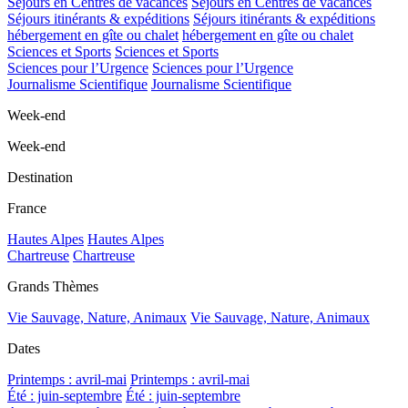
Séjours en Centres de vacances
Séjours en Centres de vacances
Séjours itinérants & expéditions
Séjours itinérants & expéditions
hébergement en gîte ou chalet
hébergement en gîte ou chalet
Sciences et Sports
Sciences et Sports
Sciences pour l’Urgence
Sciences pour l’Urgence
Journalisme Scientifique
Journalisme Scientifique
Week-end
Week-end
Destination
France
Hautes Alpes
Hautes Alpes
Chartreuse
Chartreuse
Grands Thèmes
Vie Sauvage, Nature, Animaux
Vie Sauvage, Nature, Animaux
Dates
Printemps : avril-mai
Printemps : avril-mai
Été : juin-septembre
Été : juin-septembre