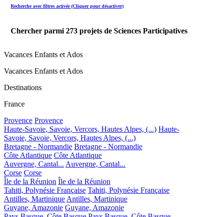
Recherche avec filtres activée (Cliquer pour désactiver)
Chercher parmi
273
projets de Sciences Participatives
Vacances Enfants et Ados
Vacances Enfants et Ados
Destinations
France
Provence
Provence
Haute-Savoie, Savoie, Vercors, Hautes Alpes, (...)
Haute-
Savoie, Savoie, Vercors, Hautes Alpes, (...)
Bretagne - Normandie
Bretagne - Normandie
Côte Atlantique
Côte Atlantique
Auvergne, Cantal...
Auvergne, Cantal...
Corse
Corse
Île de la Réunion
Île de la Réunion
Tahiti, Polynésie Française
Tahiti, Polynésie Française
Antilles, Martinique
Antilles, Martinique
Guyane, Amazonie
Guyane, Amazonie
Pays Basque, Côte Basque
Pays Basque, Côte Basque