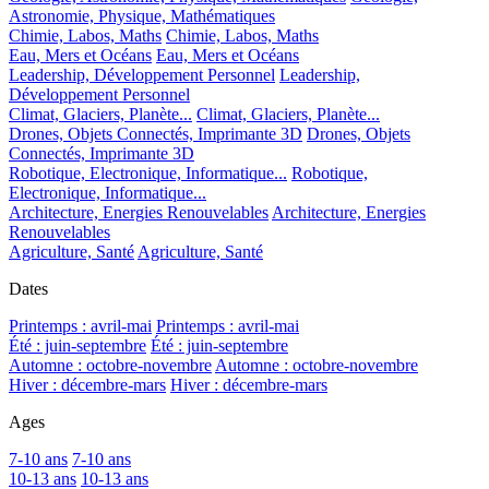
Astronomie, Physique, Mathématiques
Chimie, Labos, Maths
Chimie, Labos, Maths
Eau, Mers et Océans
Eau, Mers et Océans
Leadership, Développement Personnel
Leadership,
Développement Personnel
Climat, Glaciers, Planète...
Climat, Glaciers, Planète...
Drones, Objets Connectés, Imprimante 3D
Drones, Objets
Connectés, Imprimante 3D
Robotique, Electronique, Informatique...
Robotique,
Electronique, Informatique...
Architecture, Energies Renouvelables
Architecture, Energies
Renouvelables
Agriculture, Santé
Agriculture, Santé
Dates
Printemps : avril-mai
Printemps : avril-mai
Été : juin-septembre
Été : juin-septembre
Automne : octobre-novembre
Automne : octobre-novembre
Hiver : décembre-mars
Hiver : décembre-mars
Ages
7-10 ans
7-10 ans
10-13 ans
10-13 ans