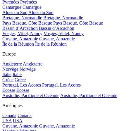
Pyrénées
Pyrénées
Camargue
Camargue
Alpes du Sud
Alpes du Sud
Bretagne, Normandie
Bretagne, Normandie
Pays Basque, Côte Basque
Pays Basque, Côte Basque
Bassin d’Arcachon
Bassin d’Arcachon
Vosges, Vittel, Nancy
Vosges, Vittel, Nancy
Guyane, Amazonie
Guyane, Amazonie
Île de la Réunion
Île de la Réunion
Europe
Angleterre
Angleterre
Norvège
Norvège
Italie
Italie
Grèce
Grèce
Portugal, Les Acores
Portugal, Les Acores
Ecosse
Ecosse
Australie, Pacifique et Océanie
Australie, Pacifique et Océanie
Amériques
Canada
Canada
USA
USA
Guyane, Amazonie
Guyane, Amazonie