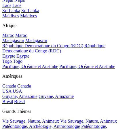
Népal
Népal
Laos
Laos
Sri Lanka
Sri Lanka
Maldives
Maldives
Afrique
Maroc
Maroc
Madagascar
Madagascar
République Démocratique du Congo (RDC)
République
Démocratique du Congo (RDC)
Egypte
Egypte
Togo
Togo
Pacifique, Océanie et Australie
Pacifique, Océanie et Australie
Amériques
Canada
Canada
USA
USA
Guyane, Amazonie
Guyane, Amazonie
Brésil
Brésil
Grands Thèmes
Vie Sauvage, Nature, Animaux
Vie Sauvage, Nature, Animaux
Paléontologie, Archéologie, Anthropologie
Paléontologie,