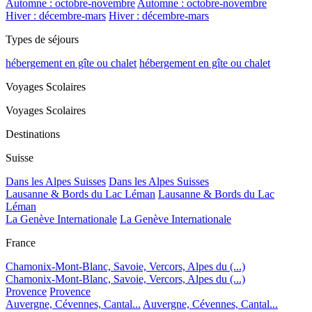
Automne : octobre-novembre
Automne : octobre-novembre
Hiver : décembre-mars
Hiver : décembre-mars
Types de séjours
hébergement en gîte ou chalet
hébergement en gîte ou chalet
Voyages Scolaires
Voyages Scolaires
Destinations
Suisse
Dans les Alpes Suisses
Dans les Alpes Suisses
Lausanne & Bords du Lac Léman
Lausanne & Bords du Lac
Léman
La Genève Internationale
La Genève Internationale
France
Chamonix-Mont-Blanc, Savoie, Vercors, Alpes du (...)
Chamonix-Mont-Blanc, Savoie, Vercors, Alpes du (...)
Provence
Provence
Auvergne, Cévennes, Cantal...
Auvergne, Cévennes, Cantal...