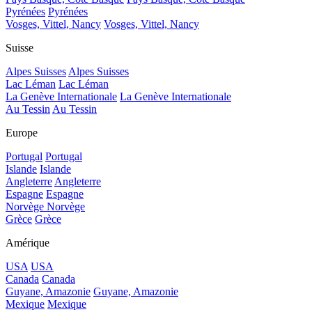
Pyrénées
Pyrénées
Vosges, Vittel, Nancy
Vosges, Vittel, Nancy
Suisse
Alpes Suisses
Alpes Suisses
Lac Léman
Lac Léman
La Genève Internationale
La Genève Internationale
Au Tessin
Au Tessin
Europe
Portugal
Portugal
Islande
Islande
Angleterre
Angleterre
Espagne
Espagne
Norvège
Norvège
Grèce
Grèce
Amérique
USA
USA
Canada
Canada
Guyane, Amazonie
Guyane, Amazonie
Mexique
Mexique