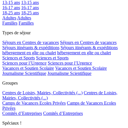
13-15 ans
13-15 ans
16-17 ans
16-17 ans
18-25 ans
18-25 ans
Adultes
Adultes
Familles
Familles
Types de séjour
Séjours en Centres de vacances
Séjours en Centres de vacances
Séjours itinérants & expéditions
Séjours itinérants & expéditions
hébergement en gîte ou chalet
hébergement en gîte ou chalet
Sciences et Sports
Sciences et Sports
Sciences pour l’Urgence
Sciences pour l’Urgence
Vacances et Soutien Scolaire
Vacances et Soutien Scolaire
Journalisme Scientifique
Journalisme Scientifique
Groupes
Centres de Loisirs, Mairies, Collectivités (...)
Centres de Loisirs,
Mairies, Collectivités (...)
Camps de Vacances Ecoles Privées
Camps de Vacances Ecoles
Privées
Comités d’Entreprises
Comités d’Entreprises
Spéciaux !