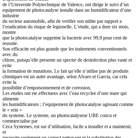
de l’Universite Polytechnique de Valence, ont dirige le suivi d’un
equipement de photocatalyse installe dans un humidificateur d’une
industrie
du secteur automobile, afin de verifier son utilite par rapport a
l’eradication du risque de legionelle. L’etude, qui a dure six mois,
montre
que la photocatalyse supprime la bacterie avec 99,9 pour cent de
reussite.
Son efficacite est plus grande que les traitements conventionnels
avec du
chlore, puisqu’elle presente un spectre de desinfection plus vaste et
evite
la formation de mutations. Le fait qu’elle n’utilise pas de produits
chimiques est un autre avantage, selon Alvaro et Garcia, car cela
evite la
possibilite d’empoisonnement et de corrosion.
Les etudes ont ete effectuees avec l’eau recyclee d’une mare qui
alimente
les humidificateurs ; l’equipement de photocatalyse agissant comme
le « rein »
du systeme. Le systeme, un photocatalyseur UBE concu et
commercialise par
Ceca Systemes, est sur d’utilisation, facile a installer et a maintenir,
et
necessite seulement un correct nettoyage et la substitution des