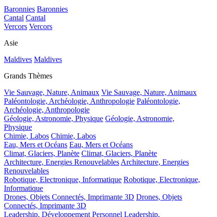
Baronnies
Baronnies
Cantal
Cantal
Vercors
Vercors
Asie
Maldives
Maldives
Grands Thèmes
Vie Sauvage, Nature, Animaux
Vie Sauvage, Nature, Animaux
Paléontologie, Archéologie, Anthropologie
Paléontologie,
Archéologie, Anthropologie
Géologie, Astronomie, Physique
Géologie, Astronomie,
Physique
Chimie, Labos
Chimie, Labos
Eau, Mers et Océans
Eau, Mers et Océans
Climat, Glaciers, Planète
Climat, Glaciers, Planète
Architecture, Energies Renouvelables
Architecture, Energies
Renouvelables
Robotique, Electronique, Informatique
Robotique, Electronique,
Informatique
Drones, Objets Connectés, Imprimante 3D
Drones, Objets
Connectés, Imprimante 3D
Leadership, Développement Personnel
Leadership,