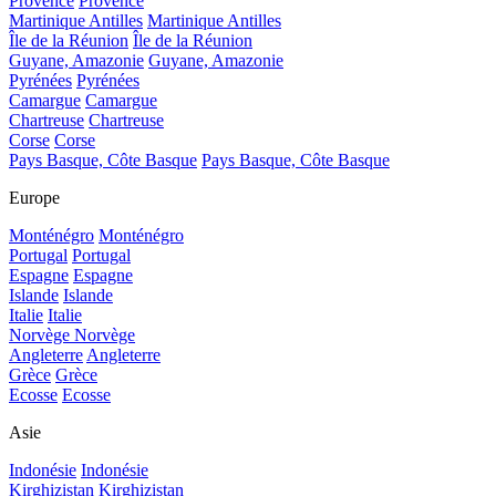
Provence
Provence
Martinique Antilles
Martinique Antilles
Île de la Réunion
Île de la Réunion
Guyane, Amazonie
Guyane, Amazonie
Pyrénées
Pyrénées
Camargue
Camargue
Chartreuse
Chartreuse
Corse
Corse
Pays Basque, Côte Basque
Pays Basque, Côte Basque
Europe
Monténégro
Monténégro
Portugal
Portugal
Espagne
Espagne
Islande
Islande
Italie
Italie
Norvège
Norvège
Angleterre
Angleterre
Grèce
Grèce
Ecosse
Ecosse
Asie
Indonésie
Indonésie
Kirghizistan
Kirghizistan