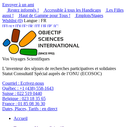
Envoyer à un ami
Restez informés !
Accessible à tous les Handicaps
Les Filles
aussi !
Haut de Gamme pour Tous !
Emplois/Stages
Wishlist (
0
)
Langue : FR
Vos Voyages Scientifiques
L’inventeur des séjours de recherches participatives et solidaires
Statut Consultatif Spécial auprès de l’ONU (ECOSOC)
Courriel :
Ecrivez-nous
Québec :
+1 (438) 558-1643
Suisse :
022 519 0440
Belgique :
023 18 35 65
France :
01 85 08 36 30
Dates, Places, Tarifs :
en direct
Accueil