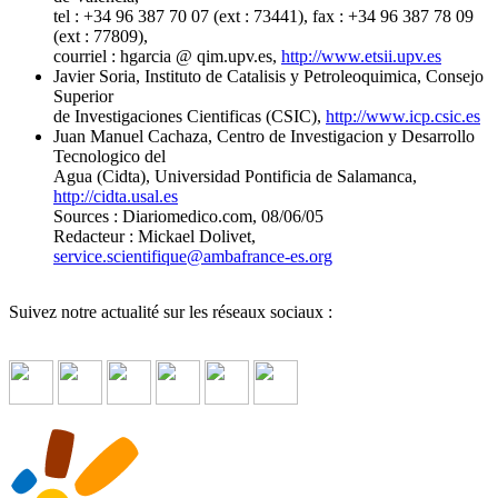
tel : +34 96 387 70 07 (ext : 73441), fax : +34 96 387 78 09
(ext : 77809),
courriel : hgarcia @ qim.upv.es,
http://www.etsii.upv.es
Javier Soria, Instituto de Catalisis y Petroleoquimica, Consejo
Superior
de Investigaciones Cientificas (CSIC),
http://www.icp.csic.es
Juan Manuel Cachaza, Centro de Investigacion y Desarrollo
Tecnologico del
Agua (Cidta), Universidad Pontificia de Salamanca,
http://cidta.usal.es
Sources : Diariomedico.com, 08/06/05
Redacteur : Mickael Dolivet,
service.scientifique
@
ambafrance-es.org
Suivez notre actualité sur les réseaux sociaux :