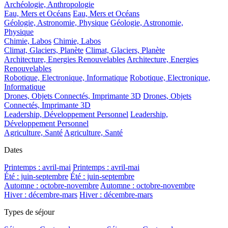
Archéologie, Anthropologie
Eau, Mers et Océans
Eau, Mers et Océans
Géologie, Astronomie, Physique
Géologie, Astronomie,
Physique
Chimie, Labos
Chimie, Labos
Climat, Glaciers, Planète
Climat, Glaciers, Planète
Architecture, Energies Renouvelables
Architecture, Energies
Renouvelables
Robotique, Electronique, Informatique
Robotique, Electronique,
Informatique
Drones, Objets Connectés, Imprimante 3D
Drones, Objets
Connectés, Imprimante 3D
Leadership, Développement Personnel
Leadership,
Développement Personnel
Agriculture, Santé
Agriculture, Santé
Dates
Printemps : avril-mai
Printemps : avril-mai
Été : juin-septembre
Été : juin-septembre
Automne : octobre-novembre
Automne : octobre-novembre
Hiver : décembre-mars
Hiver : décembre-mars
Types de séjour