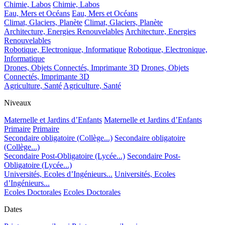
Chimie, Labos
Chimie, Labos
Eau, Mers et Océans
Eau, Mers et Océans
Climat, Glaciers, Planète
Climat, Glaciers, Planète
Architecture, Energies Renouvelables
Architecture, Energies
Renouvelables
Robotique, Electronique, Informatique
Robotique, Electronique,
Informatique
Drones, Objets Connectés, Imprimante 3D
Drones, Objets
Connectés, Imprimante 3D
Agriculture, Santé
Agriculture, Santé
Niveaux
Maternelle et Jardins d’Enfants
Maternelle et Jardins d’Enfants
Primaire
Primaire
Secondaire obligatoire (Collège...)
Secondaire obligatoire
(Collège...)
Secondaire Post-Obligatoire (Lycée...)
Secondaire Post-
Obligatoire (Lycée...)
Universités, Ecoles d’Ingénieurs...
Universités, Ecoles
d’Ingénieurs...
Ecoles Doctorales
Ecoles Doctorales
Dates