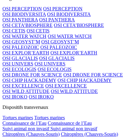
OSI PERCEPTION
OSI PERCEPTION
OSI BIODIVERSITA
OSI BIODIVERSITA
OSI PANTHERA
OSI PANTHERA
OSI CETA’BIOSPHERE
OSI CETA’BIOSPHERE
OSI CETIS
OSI CETIS
OSI WATER WATCH
OSI WATER WATCH
OSI GEOSYST’M
OSI GEOSYST’M
OSI PALEOZOIC
OSI PALEOZOIC
OSI EXPLOR’EARTH
OSI EXPLOR’EARTH
OSI GLACIALIS
OSI GLACIALIS
OSI UNIVERS
OSI UNIVERS
OSI ECOLOGIS
OSI ECOLOGIS
OSI DRONE FOR SCIENCE
OSI DRONE FOR SCIENCE
OSI CHIP HACKADEMY
OSI CHIP HACKADEMY
OSI EXCELLENCE
OSI EXCELLENCE
OSI WILD ATTITUDE
OSI WILD ATTITUDE
OSI IROKO
OSI IROKO
Dispositifs transversaux
Tortues marines
Tortues marines
Connaissance de l’Eau
Connaissance de l’Eau
Suivi animal non invasif
Suivi animal non invasif
Chiroptères (Chauves-Souris)
Chiroptères (Chauves-Souris)