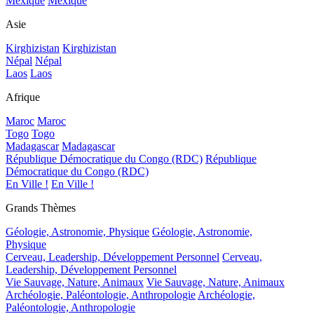
Mexique
Mexique
Asie
Kirghizistan
Kirghizistan
Népal
Népal
Laos
Laos
Afrique
Maroc
Maroc
Togo
Togo
Madagascar
Madagascar
République Démocratique du Congo (RDC)
République
Démocratique du Congo (RDC)
En Ville !
En Ville !
Grands Thèmes
Géologie, Astronomie, Physique
Géologie, Astronomie,
Physique
Cerveau, Leadership, Développement Personnel
Cerveau,
Leadership, Développement Personnel
Vie Sauvage, Nature, Animaux
Vie Sauvage, Nature, Animaux
Archéologie, Paléontologie, Anthropologie
Archéologie,
Paléontologie, Anthropologie