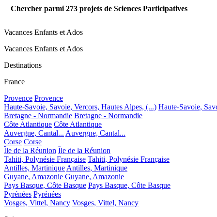
Chercher parmi
273
projets de Sciences Participatives
Vacances Enfants et Ados
Vacances Enfants et Ados
Destinations
France
Provence
Provence
Haute-Savoie, Savoie, Vercors, Hautes Alpes, (...)
Haute-Savoie, Savoi
Bretagne - Normandie
Bretagne - Normandie
Côte Atlantique
Côte Atlantique
Auvergne, Cantal...
Auvergne, Cantal...
Corse
Corse
Île de la Réunion
Île de la Réunion
Tahiti, Polynésie Française
Tahiti, Polynésie Française
Antilles, Martinique
Antilles, Martinique
Guyane, Amazonie
Guyane, Amazonie
Pays Basque, Côte Basque
Pays Basque, Côte Basque
Pyrénées
Pyrénées
Vosges, Vittel, Nancy
Vosges, Vittel, Nancy