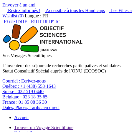
Envoyer à un ami
Restez informés !
Accessible à tous les Handicaps
Les Filles a
Wishlist (
0
)
Langue : FR
Vos Voyages Scientifiques
L’inventeur des séjours de recherches participatives et solidaires
Statut Consultatif Spécial auprès de l’ONU (ECOSOC)
Courriel :
Ecrivez-nous
Québec :
+1 (438) 558-1643
Suisse :
022 519 0440
Belgique :
023 18 35 65
France :
01 85 08 36 30
Dates, Places, Tarifs :
en direct
Accueil
Trouver un Voyage Scientifique