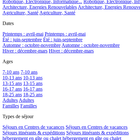
Robotique, Electronique, Informatique...
Robotique, Electronique, Inf
Architecture, Energies Renouvelables
Architecture, Energies Renouve
Agriculture, Santé
Agriculture, Santé
Dates
Printemps : avril-mai
Printemps : avril-mai
Été : juin-septembre
Été : juin-septembre
Automne : octobre-novembre
Automne : octobre-novembre
Hiver : décembre-mars
Hiver : décembre-mars
Ages
7-10 ans
7-10 ans
10-13 ans
10-13 ans
13-15 ans
13-15 ans
16-17 ans
16-17 ans
18-25 ans
18-25 ans
Adultes
Adultes
Familles
Familles
Types de séjour
Séjours en Centres de vacances
Séjours en Centres de vacances
Séjours itinérants & expéditions
Séjours itinérants & expéditions
hébergement en gîte ou chalet
hébergement en gîte ou chalet