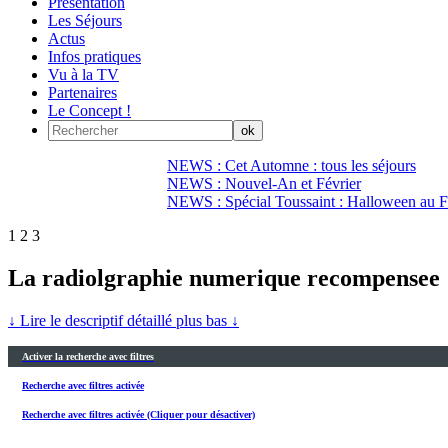
Présentation
Les Séjours
Actus
Infos pratiques
Vu à la TV
Partenaires
Le Concept !
NEWS : Cet Automne : tous les séjours
NEWS : Nouvel-An et Février
NEWS : Spécial Toussaint : Halloween au Fi
1
2
3
La radiolgraphie numerique recompensee
↓ Lire le descriptif détaillé plus bas ↓
Activer la recherche avec filtres
Recherche avec filtres activée
Recherche avec filtres activée (Cliquer pour désactiver)