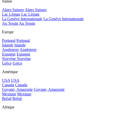
Suisse
Alpes Suisses
Alpes Suisses
Lac Léman
Lac Léman
La Genève Internationale
La Genève Internationale
Au Tessin
Au Tessin
Europe
Portugal
Portugal
Islande
Islande
Angleterre
Angleterre
Espagne
Espagne
Norvège
Norvège
Grèce
Grèce
Amérique
USA
USA
Canada
Canada
Guyane, Amazonie
Guyane, Amazonie
Mexique
Mexique
Brésil
Brésil
Afrique