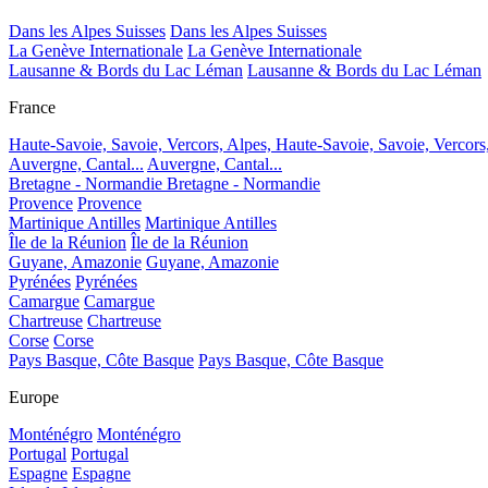
Dans les Alpes Suisses
Dans les Alpes Suisses
La Genève Internationale
La Genève Internationale
Lausanne & Bords du Lac Léman
Lausanne & Bords du Lac Léman
France
Haute-Savoie, Savoie, Vercors, Alpes,
Haute-Savoie, Savoie, Vercors
Auvergne, Cantal...
Auvergne, Cantal...
Bretagne - Normandie
Bretagne - Normandie
Provence
Provence
Martinique Antilles
Martinique Antilles
Île de la Réunion
Île de la Réunion
Guyane, Amazonie
Guyane, Amazonie
Pyrénées
Pyrénées
Camargue
Camargue
Chartreuse
Chartreuse
Corse
Corse
Pays Basque, Côte Basque
Pays Basque, Côte Basque
Europe
Monténégro
Monténégro
Portugal
Portugal
Espagne
Espagne