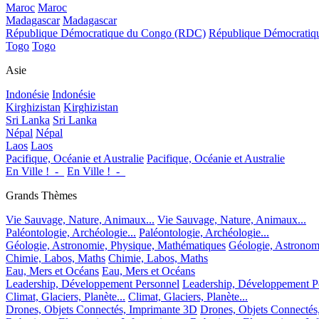
Maroc
Maroc
Madagascar
Madagascar
République Démocratique du Congo (RDC)
République Démocrati
Togo
Togo
Asie
Indonésie
Indonésie
Kirghizistan
Kirghizistan
Sri Lanka
Sri Lanka
Népal
Népal
Laos
Laos
Pacifique, Océanie et Australie
Pacifique, Océanie et Australie
En Ville !_-_
En Ville !_-_
Grands Thèmes
Vie Sauvage, Nature, Animaux...
Vie Sauvage, Nature, Animaux...
Paléontologie, Archéologie...
Paléontologie, Archéologie...
Géologie, Astronomie, Physique, Mathématiques
Géologie, Astronom
Chimie, Labos, Maths
Chimie, Labos, Maths
Eau, Mers et Océans
Eau, Mers et Océans
Leadership, Développement Personnel
Leadership, Développement P
Climat, Glaciers, Planète...
Climat, Glaciers, Planète...
Drones, Objets Connectés, Imprimante 3D
Drones, Objets Connectés