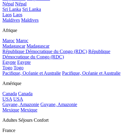
Népal
Népal
Sri Lanka
Sri Lanka
Laos
Laos
Maldives
Maldives
Afrique
Maroc
Maroc
Madagascar
Madagascar
République Démocratique du Congo (RDC)
République
Démocratique du Congo (RDC)
Egypte
Egypte
Togo
Togo
Pacifique, Océanie et Australie
Pacifique, Océanie et Australie
Amérique
Canada
Canada
USA
USA
Guyane, Amazonie
Guyane, Amazonie
Mexique
Mexique
Adultes Séjours Confort
France