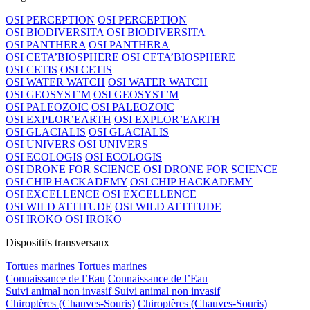
OSI PERCEPTION
OSI PERCEPTION
OSI BIODIVERSITA
OSI BIODIVERSITA
OSI PANTHERA
OSI PANTHERA
OSI CETA’BIOSPHERE
OSI CETA’BIOSPHERE
OSI CETIS
OSI CETIS
OSI WATER WATCH
OSI WATER WATCH
OSI GEOSYST’M
OSI GEOSYST’M
OSI PALEOZOIC
OSI PALEOZOIC
OSI EXPLOR’EARTH
OSI EXPLOR’EARTH
OSI GLACIALIS
OSI GLACIALIS
OSI UNIVERS
OSI UNIVERS
OSI ECOLOGIS
OSI ECOLOGIS
OSI DRONE FOR SCIENCE
OSI DRONE FOR SCIENCE
OSI CHIP HACKADEMY
OSI CHIP HACKADEMY
OSI EXCELLENCE
OSI EXCELLENCE
OSI WILD ATTITUDE
OSI WILD ATTITUDE
OSI IROKO
OSI IROKO
Dispositifs transversaux
Tortues marines
Tortues marines
Connaissance de l’Eau
Connaissance de l’Eau
Suivi animal non invasif
Suivi animal non invasif
Chiroptères (Chauves-Souris)
Chiroptères (Chauves-Souris)