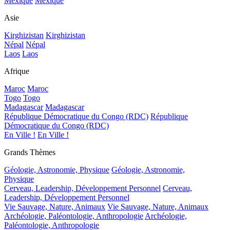
Mexique
Mexique
Asie
Kirghizistan
Kirghizistan
Népal
Népal
Laos
Laos
Afrique
Maroc
Maroc
Togo
Togo
Madagascar
Madagascar
République Démocratique du Congo (RDC)
République
Démocratique du Congo (RDC)
En Ville !
En Ville !
Grands Thèmes
Géologie, Astronomie, Physique
Géologie, Astronomie,
Physique
Cerveau, Leadership, Développement Personnel
Cerveau,
Leadership, Développement Personnel
Vie Sauvage, Nature, Animaux
Vie Sauvage, Nature, Animaux
Archéologie, Paléontologie, Anthropologie
Archéologie,
Paléontologie, Anthropologie