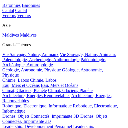
Baronnies
Baronnies
Cantal
Cantal
Vercors
Vercors
Asie
Maldives
Maldives
Grands Thèmes
Vie Sauvage, Nature, Animaux
Vie Sauvage, Nature, Animaux
Paléontologie, Archéologie, Anthropologie
Paléontologie,
Archéologie, Anthropologie
Géologie, Astronomie, Physique
Géologie, Astronomie,
Physique
Chimie, Labos
Chimie, Labos
Eau, Mers et Océans
Eau, Mers et Océans
Climat, Glaciers, Planète
Climat, Glaciers, Planète
Architecture, Energies Renouvelables
Architecture, Energies
Renouvelables
Robotique, Electronique, Informatique
Robotique, Electronique,
Informatique
Drones, Objets Connectés, Imprimante 3D
Drones, Objets
Connectés, Imprimante 3D
Leadership, Développement Personnel
Leadership,