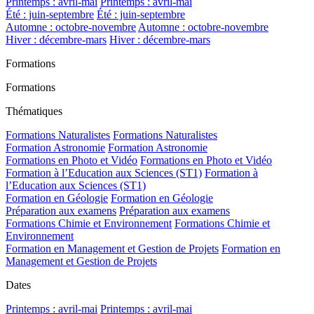
Printemps : avril-mai
Printemps : avril-mai
Été : juin-septembre
Été : juin-septembre
Automne : octobre-novembre
Automne : octobre-novembre
Hiver : décembre-mars
Hiver : décembre-mars
Formations
Formations
Thématiques
Formations Naturalistes
Formations Naturalistes
Formation Astronomie
Formation Astronomie
Formations en Photo et Vidéo
Formations en Photo et Vidéo
Formation à l’Education aux Sciences (ST1)
Formation à
l’Education aux Sciences (ST1)
Formation en Géologie
Formation en Géologie
Préparation aux examens
Préparation aux examens
Formations Chimie et Environnement
Formations Chimie et
Environnement
Formation en Management et Gestion de Projets
Formation en
Management et Gestion de Projets
Dates
Printemps : avril-mai
Printemps : avril-mai