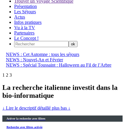
Trouver un Voyage Scientifique
Présentation
Les Séjours
Actus
Infos pratiques
Vu à la TV
Partenaires
Le Concept !
NEWS : Cet Automne : tous les séjours
NEWS : Nouvel-An et Février
NEWS : Spécial Toussaint : Halloween au Fil de l’Arbre
1
2
3
La recherche italienne investit dans la
bio-informatique
↓ Lire le descriptif détaillé plus bas ↓
Activer la recherche avec filtres
Recherche avec filtres activée