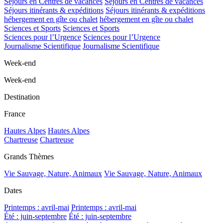
Séjours en Centres de vacances
Séjours en Centres de vacances
Séjours itinérants & expéditions
Séjours itinérants & expéditions
hébergement en gîte ou chalet
hébergement en gîte ou chalet
Sciences et Sports
Sciences et Sports
Sciences pour l’Urgence
Sciences pour l’Urgence
Journalisme Scientifique
Journalisme Scientifique
Week-end
Week-end
Destination
France
Hautes Alpes
Hautes Alpes
Chartreuse
Chartreuse
Grands Thèmes
Vie Sauvage, Nature, Animaux
Vie Sauvage, Nature, Animaux
Dates
Printemps : avril-mai
Printemps : avril-mai
Été : juin-septembre
Été : juin-septembre