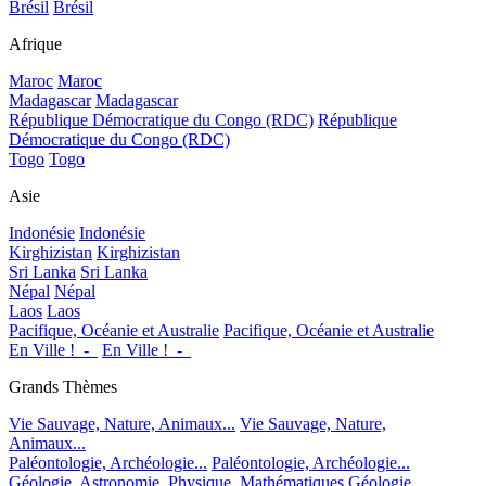
Brésil
Brésil
Afrique
Maroc
Maroc
Madagascar
Madagascar
République Démocratique du Congo (RDC)
République
Démocratique du Congo (RDC)
Togo
Togo
Asie
Indonésie
Indonésie
Kirghizistan
Kirghizistan
Sri Lanka
Sri Lanka
Népal
Népal
Laos
Laos
Pacifique, Océanie et Australie
Pacifique, Océanie et Australie
En Ville !_-_
En Ville !_-_
Grands Thèmes
Vie Sauvage, Nature, Animaux...
Vie Sauvage, Nature,
Animaux...
Paléontologie, Archéologie...
Paléontologie, Archéologie...
Géologie, Astronomie, Physique, Mathématiques
Géologie,