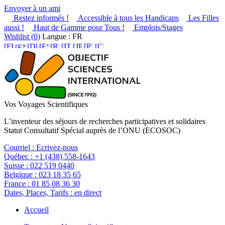
Envoyer à un ami
Restez informés !
Accessible à tous les Handicaps
Les Filles
aussi !
Haut de Gamme pour Tous !
Emplois/Stages
Wishlist (
0
)
Langue : FR
Vos Voyages Scientifiques
L’inventeur des séjours de recherches participatives et solidaires
Statut Consultatif Spécial auprès de l’ONU (ECOSOC)
Courriel :
Ecrivez-nous
Québec :
+1 (438) 558-1643
Suisse :
022 519 0440
Belgique :
023 18 35 65
France :
01 85 08 36 30
Dates, Places, Tarifs :
en direct
Accueil