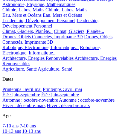
Astronomie, Physique, Mathématiques
Chimie, Labos, Maths
Chimie, Labos, Maths
Eau, Mers et Océans
Eau, Mers et Océans
Leadership, Développement Personnel
Leadership,
Développement Personnel
Climat, Glaciers, Planète...
Climat, Glaciers, Planète...
Drones, Objets Connectés, Imprimante 3D
Drones, Objets
Connectés, Imprimante 3D
Robotique, Electronique, Informatique...
Robotique,
Electronique, Informatique...
Architecture, Energies Renouvelables
Architecture, Energies
Renouvelables
Agriculture, Santé
Agriculture, Santé
Dates
Printemps : avril-mai
Printemps : avril-mai
Été : juin-septembre
Été : juin-septembre
Automne : octobre-novembre
Automne : octobre-novembre
Hiver : décembre-mars
Hiver : décembre-mars
Ages
7-10 ans
7-10 ans
10-13 ans
10-13 ans