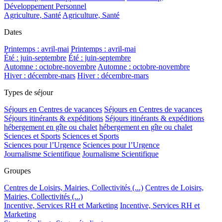
Développement Personnel
Agriculture, Santé
Agriculture, Santé
Dates
Printemps : avril-mai
Printemps : avril-mai
Été : juin-septembre
Été : juin-septembre
Automne : octobre-novembre
Automne : octobre-novembre
Hiver : décembre-mars
Hiver : décembre-mars
Types de séjour
Séjours en Centres de vacances
Séjours en Centres de vacances
Séjours itinérants & expéditions
Séjours itinérants & expéditions
hébergement en gîte ou chalet
hébergement en gîte ou chalet
Sciences et Sports
Sciences et Sports
Sciences pour l’Urgence
Sciences pour l’Urgence
Journalisme Scientifique
Journalisme Scientifique
Groupes
Centres de Loisirs, Mairies, Collectivités (...)
Centres de Loisirs,
Mairies, Collectivités (...)
Incentive, Services RH et Marketing
Incentive, Services RH et
Marketing