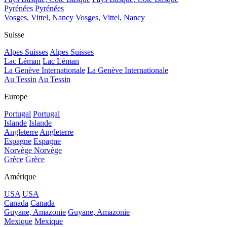
Pyrénées
Pyrénées
Vosges, Vittel, Nancy
Vosges, Vittel, Nancy
Suisse
Alpes Suisses
Alpes Suisses
Lac Léman
Lac Léman
La Genève Internationale
La Genève Internationale
Au Tessin
Au Tessin
Europe
Portugal
Portugal
Islande
Islande
Angleterre
Angleterre
Espagne
Espagne
Norvège
Norvège
Grèce
Grèce
Amérique
USA
USA
Canada
Canada
Guyane, Amazonie
Guyane, Amazonie
Mexique
Mexique