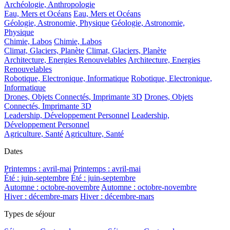
Archéologie, Anthropologie
Eau, Mers et Océans
Eau, Mers et Océans
Géologie, Astronomie, Physique
Géologie, Astronomie,
Physique
Chimie, Labos
Chimie, Labos
Climat, Glaciers, Planète
Climat, Glaciers, Planète
Architecture, Energies Renouvelables
Architecture, Energies
Renouvelables
Robotique, Electronique, Informatique
Robotique, Electronique,
Informatique
Drones, Objets Connectés, Imprimante 3D
Drones, Objets
Connectés, Imprimante 3D
Leadership, Développement Personnel
Leadership,
Développement Personnel
Agriculture, Santé
Agriculture, Santé
Dates
Printemps : avril-mai
Printemps : avril-mai
Été : juin-septembre
Été : juin-septembre
Automne : octobre-novembre
Automne : octobre-novembre
Hiver : décembre-mars
Hiver : décembre-mars
Types de séjour