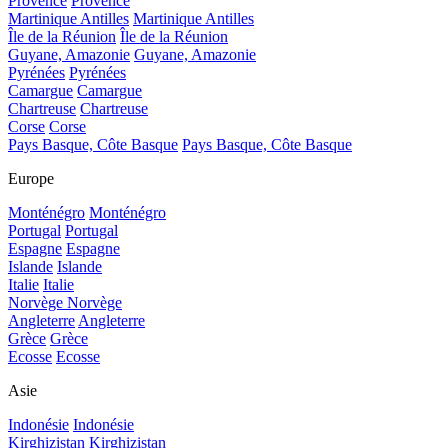
Provence
Provence
Martinique Antilles
Martinique Antilles
Île de la Réunion
Île de la Réunion
Guyane, Amazonie
Guyane, Amazonie
Pyrénées
Pyrénées
Camargue
Camargue
Chartreuse
Chartreuse
Corse
Corse
Pays Basque, Côte Basque
Pays Basque, Côte Basque
Europe
Monténégro
Monténégro
Portugal
Portugal
Espagne
Espagne
Islande
Islande
Italie
Italie
Norvège
Norvège
Angleterre
Angleterre
Grèce
Grèce
Ecosse
Ecosse
Asie
Indonésie
Indonésie
Kirghizistan
Kirghizistan