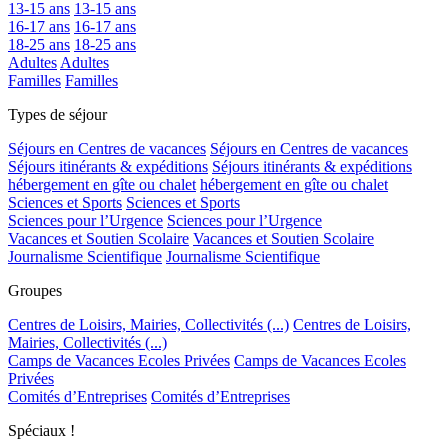
13-15 ans
13-15 ans
16-17 ans
16-17 ans
18-25 ans
18-25 ans
Adultes
Adultes
Familles
Familles
Types de séjour
Séjours en Centres de vacances
Séjours en Centres de vacances
Séjours itinérants & expéditions
Séjours itinérants & expéditions
hébergement en gîte ou chalet
hébergement en gîte ou chalet
Sciences et Sports
Sciences et Sports
Sciences pour l’Urgence
Sciences pour l’Urgence
Vacances et Soutien Scolaire
Vacances et Soutien Scolaire
Journalisme Scientifique
Journalisme Scientifique
Groupes
Centres de Loisirs, Mairies, Collectivités (...)
Centres de Loisirs,
Mairies, Collectivités (...)
Camps de Vacances Ecoles Privées
Camps de Vacances Ecoles
Privées
Comités d’Entreprises
Comités d’Entreprises
Spéciaux !