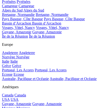
Pyrénées
Pyrénées
Camargue
Camargue
Alpes du Sud
Alpes du Sud
Bretagne, Normandie
Bretagne, Normandie
Pays Basque, Côte Basque
Pays Basque, Côte Basque
Bassin d’Arcachon
Bassin d’Arcachon
Vosges, Vittel, Nancy
Vosges, Vittel, Nancy
Guyane, Amazonie
Guyane, Amazonie
Île de la Réunion
Île de la Réunion
Europe
Angleterre
Angleterre
Norvège
Norvège
Italie
Italie
Grèce
Grèce
Portugal, Les Acores
Portugal, Les Acores
Ecosse
Ecosse
Australie, Pacifique et Océanie
Australie, Pacifique et Océanie
Amériques
Canada
Canada
USA
USA
Guyane, Amazonie
Guyane, Amazonie