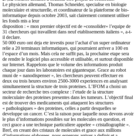
Le physicien allemand, Thomas Schneider, specialise en biologie
moleculaire et structurelle, et coordinateur de la plateforme de bio-
informatique depuis octobre 2003, sait clairement comment utiliser
les fonds mis a leur
disposition : « mon premier objectif est de »consolider« l’equipe de
31 chercheurs qui travaillent dans neuf etablissements italiens », a-t-
il declare.
50 000 euro ont deja ete investis pour l’achat d’un super ordinateur
relie a 20 terminaux informatiques, qui pourraient arriver a 100 en
l’espace d’un mois. Mais cela ne suffit pas, la prochaine etape sera
de rendre le logiciel plus accessible et utilisable, et surtout disponible
sur Internet. Rappelons que le volume des informations produit
chaque jour dans les laboratoires est gigantesque. Grace au robot
muni de « nanodispenser », les chercheurs peuvent effectuer en
deux ou trois heures environ 2500-3000 experiences en analysant
simultanement la structure de trois proteines. L’IFOM a choisi un
secteur de recherche tres complexe : l’etude de la structure
moleculaire des proteines presentes dans les tumeurs. L’objectif final
est de trouver des medicaments qui attaquent les structures
« pathologiques » des proteines, celles a partir desquelles se
developpe un cancer. C’est la raison pour laquelle nous devons avoir
le plus d’informations possibles sur les molecules en question, et
ceci grace a une technique particuliere appelee « cristallographie ».
Bref, en creant des cristaux de molecules et grace aux millions
d’informations elaborees, nous esperons arriver a definir et a