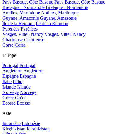
Pays Basque, Côte Basque
Pays Basque, Côte Basque
Bretagne - Normandie
Bretagne - Normandie
Antilles, Martinique
Antilles, Martinique
Guyane, Amazonie
Guyane, Amazonie
Île de la Réunion
Île de la Réunion
Pyrénées
Pyrénées
Vosges, Vittel, Nancy
Vosges, Vittel, Nancy
Chartreuse
Chartreuse
Corse
Corse
Europe
Portugal
Portugal
Angleterre
Angleterre
Espagne
Espagne
Italie
Italie
Islande
Islande
Norvège
Norvège
Grèce
Grèce
Ecosse
Ecosse
Asie
Indonésie
Indonésie
Kirghizistan
Kirghizistan