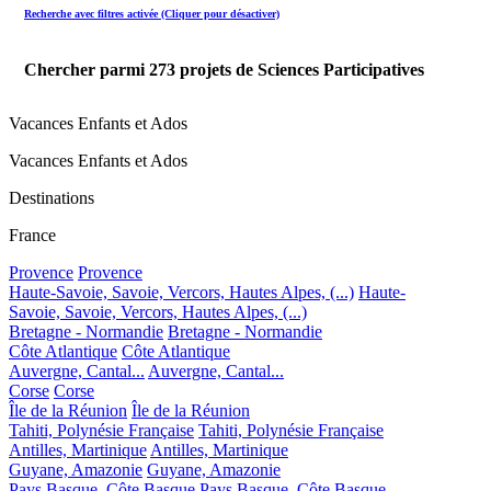
Recherche avec filtres activée (Cliquer pour désactiver)
Chercher parmi
273
projets de Sciences Participatives
Vacances Enfants et Ados
Vacances Enfants et Ados
Destinations
France
Provence
Provence
Haute-Savoie, Savoie, Vercors, Hautes Alpes, (...)
Haute-
Savoie, Savoie, Vercors, Hautes Alpes, (...)
Bretagne - Normandie
Bretagne - Normandie
Côte Atlantique
Côte Atlantique
Auvergne, Cantal...
Auvergne, Cantal...
Corse
Corse
Île de la Réunion
Île de la Réunion
Tahiti, Polynésie Française
Tahiti, Polynésie Française
Antilles, Martinique
Antilles, Martinique
Guyane, Amazonie
Guyane, Amazonie
Pays Basque, Côte Basque
Pays Basque, Côte Basque