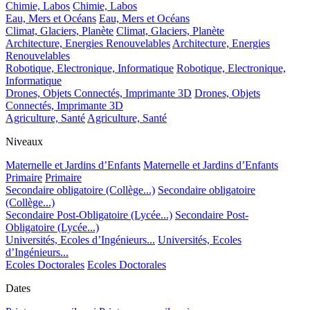
Chimie, Labos
Chimie, Labos
Eau, Mers et Océans
Eau, Mers et Océans
Climat, Glaciers, Planète
Climat, Glaciers, Planète
Architecture, Energies Renouvelables
Architecture, Energies
Renouvelables
Robotique, Electronique, Informatique
Robotique, Electronique,
Informatique
Drones, Objets Connectés, Imprimante 3D
Drones, Objets
Connectés, Imprimante 3D
Agriculture, Santé
Agriculture, Santé
Niveaux
Maternelle et Jardins d’Enfants
Maternelle et Jardins d’Enfants
Primaire
Primaire
Secondaire obligatoire (Collège...)
Secondaire obligatoire
(Collège...)
Secondaire Post-Obligatoire (Lycée...)
Secondaire Post-
Obligatoire (Lycée...)
Universités, Ecoles d’Ingénieurs...
Universités, Ecoles
d’Ingénieurs...
Ecoles Doctorales
Ecoles Doctorales
Dates