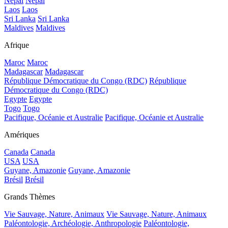
Népal
Népal
Laos
Laos
Sri Lanka
Sri Lanka
Maldives
Maldives
Afrique
Maroc
Maroc
Madagascar
Madagascar
République Démocratique du Congo (RDC)
République
Démocratique du Congo (RDC)
Egypte
Egypte
Togo
Togo
Pacifique, Océanie et Australie
Pacifique, Océanie et Australie
Amériques
Canada
Canada
USA
USA
Guyane, Amazonie
Guyane, Amazonie
Brésil
Brésil
Grands Thèmes
Vie Sauvage, Nature, Animaux
Vie Sauvage, Nature, Animaux
Paléontologie, Archéologie, Anthropologie
Paléontologie,