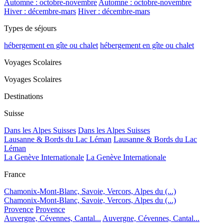
Automne : octobre-novembre
Automne : octobre-novembre
Hiver : décembre-mars
Hiver : décembre-mars
Types de séjours
hébergement en gîte ou chalet
hébergement en gîte ou chalet
Voyages Scolaires
Voyages Scolaires
Destinations
Suisse
Dans les Alpes Suisses
Dans les Alpes Suisses
Lausanne & Bords du Lac Léman
Lausanne & Bords du Lac
Léman
La Genève Internationale
La Genève Internationale
France
Chamonix-Mont-Blanc, Savoie, Vercors, Alpes du (...)
Chamonix-Mont-Blanc, Savoie, Vercors, Alpes du (...)
Provence
Provence
Auvergne, Cévennes, Cantal...
Auvergne, Cévennes, Cantal...