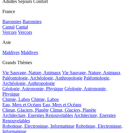
Adultes Séjours Confort
France
Baronnies
Baronnies
Cantal
Cantal
Vercors
Vercors
Asie
Maldives
Maldives
Grands Thèmes
Vie Sauvage, Nature, Animaux
Vie Sauvage, Nature, Animaux
Paléontologie, Archéologie, Anthropologie
Paléontologie,
Archéologie, Anthropologie
Géologie, Astronomie, Physique
Géologie, Astronomie,
Physique
Chimie, Labos
Chimie, Labos
Eau, Mers et Océans
Eau, Mers et Océans
Climat, Glaciers, Planète
Climat, Glaciers, Planète
Architecture, Energies Renouvelables
Architecture, Energies
Renouvelables
Robotique, Electronique, Informatique
Robotique, Electronique,
Informatique