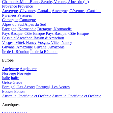
Chamonix-Mont-Blanc, Savoie, Vercors, Alpes du (...)
Provence
Provence
Auvergne, Cévennes, Cantal...
Auvergne, Cévennes, Cantal...
Pyrénées
Pyrénées
Camargue
Camargue
Alpes du Sud
Alpes du Sud
Bretagne, Normandie
Bretagne, Normandie
Pays Basque, Côte Basque
Pays Basque, Côte Basque
Bassin d’Arcachon
Bassin d’Arcachon
Vosges, Vittel, Nancy
Vosges, Vittel, Nancy
Guyane, Amazonie
Guyane, Amazonie
Île de la Réunion
Île de la Réunion
Europe
Angleterre
Angleterre
Norvège
Norvège
Italie
Italie
Grèce
Grèce
Portugal, Les Acores
Portugal, Les Acores
Ecosse
Ecosse
Australie, Pacifique et Océanie
Australie, Pacifique et Océanie
Amériques