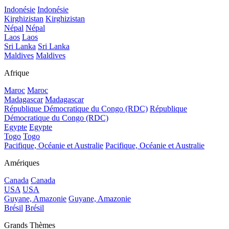
Indonésie
Indonésie
Kirghizistan
Kirghizistan
Népal
Népal
Laos
Laos
Sri Lanka
Sri Lanka
Maldives
Maldives
Afrique
Maroc
Maroc
Madagascar
Madagascar
République Démocratique du Congo (RDC)
République
Démocratique du Congo (RDC)
Egypte
Egypte
Togo
Togo
Pacifique, Océanie et Australie
Pacifique, Océanie et Australie
Amériques
Canada
Canada
USA
USA
Guyane, Amazonie
Guyane, Amazonie
Brésil
Brésil
Grands Thèmes