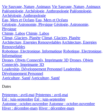
Vie Sauvage, Nature, Animaux
Vie Sauvage, Nature, Animaux
Paléontologie, Archéologie, Anthropologie
Paléontologie,
Archéologie, Anthropologie
Eau, Mers et Océans
Eau, Mers et Océans
Géologie, Astronomie, Physique
Géologie, Astronomie,
Physique
Chimie, Labos
Chimie, Labos
Climat, Glaciers, Planète
Climat, Glaciers, Planète
Architecture, Energies Renouvelables
Architecture, Energies
Renouvelables
Robotique, Electronique, Informatique
Robotique, Electronique,
Informatique
Drones, Objets Connectés, Imprimante 3D
Drones, Objets
Connectés, Imprimante 3D
Leadership, Développement Personnel
Leadership,
Développement Personnel
Agriculture, Santé
Agriculture, Santé
Dates
Printemps : avril-mai
Printemps : avril-mai
Été : juin-septembre
Été : juin-septembre
Automne : octobre-novembre
Automne : octobre-novembre
Hiver : décembre-mars
Hiver : décembre-mars