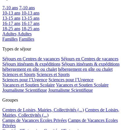
7-10 ans
7-10 ans
10-13 ans
10-13 ans
13-15 ans
13-15 ans
16-17 ans
16-17 ans
18-25 ans
18-25 ans
Adultes
Adultes
Familles
Familles
Types de séjour
Séjours en Centres de vacances
Séjours en Centres de vacances
Séjours itinérants & expéditions
Séjours itinérants & expéditions
hébergement en gîte ou chalet
hébergement en gîte ou chalet
Sciences et Sports
Sciences et Sports
Sciences pour l’Urgence
Sciences pour l’Urgence
Vacances et Soutien Scolaire
Vacances et Soutien Scolaire
Journalisme Scientifique
Journalisme Scientifique
Groupes
Centres de Loisirs, Mairies, Collectivités (...)
Centres de Loisirs,
Mairies, Collectivités (...)
Camps de Vacances Ecoles Privées
Camps de Vacances Ecoles
Privées