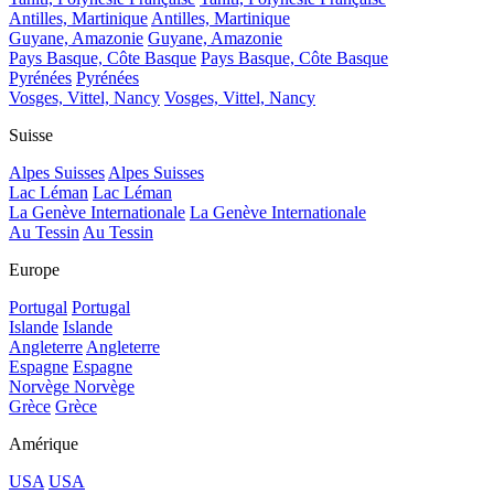
Antilles, Martinique
Antilles, Martinique
Guyane, Amazonie
Guyane, Amazonie
Pays Basque, Côte Basque
Pays Basque, Côte Basque
Pyrénées
Pyrénées
Vosges, Vittel, Nancy
Vosges, Vittel, Nancy
Suisse
Alpes Suisses
Alpes Suisses
Lac Léman
Lac Léman
La Genève Internationale
La Genève Internationale
Au Tessin
Au Tessin
Europe
Portugal
Portugal
Islande
Islande
Angleterre
Angleterre
Espagne
Espagne
Norvège
Norvège
Grèce
Grèce
Amérique
USA
USA