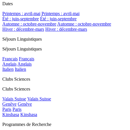
Dates
Printemps : avril-mai
Printemps : avril-mai
Été : juin-septembre
Été : juin-septembre
Automne : octobre-novembre
Automne : octobre-novembre
Hiver : décembre-mars
Hiver : décembre-mars
Séjours Linguistiques
Séjours Linguistiques
Français
Français
Anglais
Anglais
Italien
Italien
Clubs Sciences
Clubs Sciences
Valais Suisse
Valais Suisse
Genève
Genève
Paris
Paris
Kinshasa
Kinshasa
Programmes de Recherche