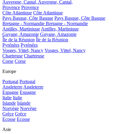
Auvergne, Cantal,
Auvergne, Cantal,
Provence
Provence
Côte Atlantique
Côte Atlantique
Pays Basque, Côte Basque
Pays Basque, Côte Basque
Bretagne - Normandie
Bretagne - Normandie
Antilles, Martinique
Antilles, Martinique
Guyane, Amazonie
Guyane, Amazonie
Île de la Réunion
Île de la Réunion
Pyrénées
Pyrénées
Vosges, Vittel, Nancy
Vosges, Vittel, Nancy
Chartreuse
Chartreuse
Corse
Corse
Europe
Portugal
Portugal
Angleterre
Angleterre
Espagne
Espagne
Italie
Italie
Islande
Islande
Norvège
Norvège
Grèce
Grèce
Ecosse
Ecosse
Asie