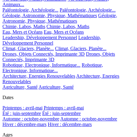
Animaux...
Paléontologie, Archéologie...
Paléontologie, Archéologie...
Géologie, Astronomie, Physique, Mathématiques
Géologie,
Astronomie, Physique, Mathématiques
Chimie, Labos, Maths
Chimie, Labos, Maths
Eau, Mers et Océans
Eau, Mers et Océans
Leadership, Développement Personnel
Leadership,
Développement Personnel
Climat, Glaciers, Planète...
Climat, Glaciers, Planète...
Drones, Objets Connectés, Imprimante 3D
Drones, Objets
Connectés, Imprimante 3D
Robotique, Electronique, Informatique...
Robotique,
Electronique, Informatique...
Architecture, Energies Renouvelables
Architecture, Energies
Renouvelables
Agriculture, Santé
Agriculture, Santé
Dates
Printemps : avril-mai
Printemps : avril-mai
Été : juin-septembre
Été : juin-septembre
Automne : octobre-novembre
Automne : octobre-novembre
Hiver : décembre-mars
Hiver : décembre-mars
Ages