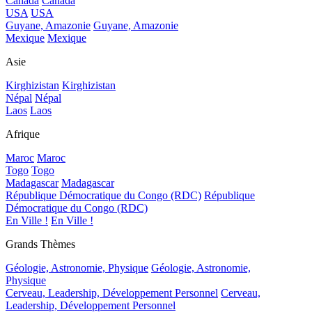
Canada
Canada
USA
USA
Guyane, Amazonie
Guyane, Amazonie
Mexique
Mexique
Asie
Kirghizistan
Kirghizistan
Népal
Népal
Laos
Laos
Afrique
Maroc
Maroc
Togo
Togo
Madagascar
Madagascar
République Démocratique du Congo (RDC)
République
Démocratique du Congo (RDC)
En Ville !
En Ville !
Grands Thèmes
Géologie, Astronomie, Physique
Géologie, Astronomie,
Physique
Cerveau, Leadership, Développement Personnel
Cerveau,
Leadership, Développement Personnel