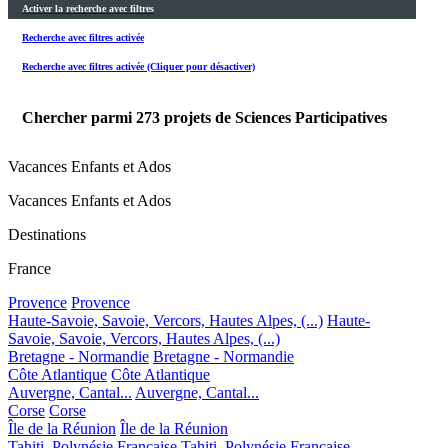
Activer la recherche avec filtres
Recherche avec filtres activée
Recherche avec filtres activée (Cliquer pour désactiver)
Chercher parmi
273
projets de Sciences Participatives
Vacances Enfants et Ados
Vacances Enfants et Ados
Destinations
France
Provence
Provence
Haute-Savoie, Savoie, Vercors, Hautes Alpes, (...)
Haute-
Savoie, Savoie, Vercors, Hautes Alpes, (...)
Bretagne - Normandie
Bretagne - Normandie
Côte Atlantique
Côte Atlantique
Auvergne, Cantal...
Auvergne, Cantal...
Corse
Corse
Île de la Réunion
Île de la Réunion
Tahiti, Polynésie Française
Tahiti, Polynésie Française