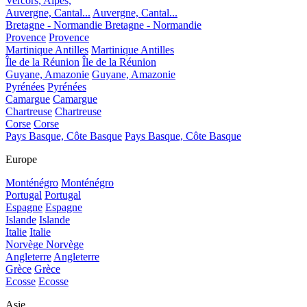
Vercors, Alpes,
Auvergne, Cantal...
Auvergne, Cantal...
Bretagne - Normandie
Bretagne - Normandie
Provence
Provence
Martinique Antilles
Martinique Antilles
Île de la Réunion
Île de la Réunion
Guyane, Amazonie
Guyane, Amazonie
Pyrénées
Pyrénées
Camargue
Camargue
Chartreuse
Chartreuse
Corse
Corse
Pays Basque, Côte Basque
Pays Basque, Côte Basque
Europe
Monténégro
Monténégro
Portugal
Portugal
Espagne
Espagne
Islande
Islande
Italie
Italie
Norvège
Norvège
Angleterre
Angleterre
Grèce
Grèce
Ecosse
Ecosse
Asie