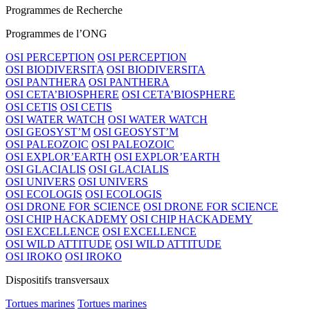
Programmes de Recherche
Programmes de l’ONG
OSI PERCEPTION
OSI PERCEPTION
OSI BIODIVERSITA
OSI BIODIVERSITA
OSI PANTHERA
OSI PANTHERA
OSI CETA’BIOSPHERE
OSI CETA’BIOSPHERE
OSI CETIS
OSI CETIS
OSI WATER WATCH
OSI WATER WATCH
OSI GEOSYST’M
OSI GEOSYST’M
OSI PALEOZOIC
OSI PALEOZOIC
OSI EXPLOR’EARTH
OSI EXPLOR’EARTH
OSI GLACIALIS
OSI GLACIALIS
OSI UNIVERS
OSI UNIVERS
OSI ECOLOGIS
OSI ECOLOGIS
OSI DRONE FOR SCIENCE
OSI DRONE FOR SCIENCE
OSI CHIP HACKADEMY
OSI CHIP HACKADEMY
OSI EXCELLENCE
OSI EXCELLENCE
OSI WILD ATTITUDE
OSI WILD ATTITUDE
OSI IROKO
OSI IROKO
Dispositifs transversaux
Tortues marines
Tortues marines