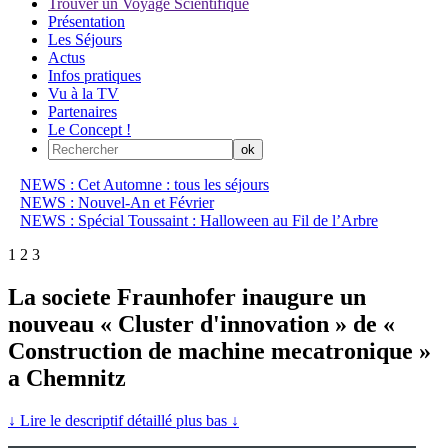
Trouver un Voyage Scientifique
Présentation
Les Séjours
Actus
Infos pratiques
Vu à la TV
Partenaires
Le Concept !
NEWS : Cet Automne : tous les séjours
NEWS : Nouvel-An et Février
NEWS : Spécial Toussaint : Halloween au Fil de l’Arbre
1
2
3
La societe Fraunhofer inaugure un
nouveau « Cluster d'innovation » de «
Construction de machine mecatronique »
a Chemnitz
↓ Lire le descriptif détaillé plus bas ↓