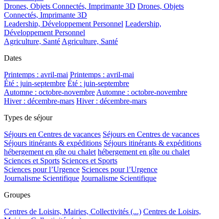
Drones, Objets Connectés, Imprimante 3D
Drones, Objets
Connectés, Imprimante 3D
Leadership, Développement Personnel
Leadership,
Développement Personnel
Agriculture, Santé
Agriculture, Santé
Dates
Printemps : avril-mai
Printemps : avril-mai
Été : juin-septembre
Été : juin-septembre
Automne : octobre-novembre
Automne : octobre-novembre
Hiver : décembre-mars
Hiver : décembre-mars
Types de séjour
Séjours en Centres de vacances
Séjours en Centres de vacances
Séjours itinérants & expéditions
Séjours itinérants & expéditions
hébergement en gîte ou chalet
hébergement en gîte ou chalet
Sciences et Sports
Sciences et Sports
Sciences pour l’Urgence
Sciences pour l’Urgence
Journalisme Scientifique
Journalisme Scientifique
Groupes
Centres de Loisirs, Mairies, Collectivités (...)
Centres de Loisirs,