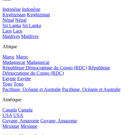
Indonésie
Indonésie
Kirghizistan
Kirghizistan
Népal
Népal
Sri Lanka
Sri Lanka
Laos
Laos
Maldives
Maldives
Afrique
Maroc
Maroc
Madagascar
Madagascar
République Démocratique du Congo (RDC)
République
Démocratique du Congo (RDC)
Egypte
Egypte
Togo
Togo
Pacifique, Océanie et Australie
Pacifique, Océanie et Australie
Amérique
Canada
Canada
USA
USA
Guyane, Amazonie
Guyane, Amazonie
Mexique
Mexique