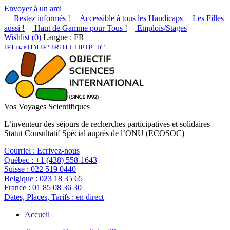
Envoyer à un ami
Restez informés !
Accessible à tous les Handicaps
Les Filles
aussi !
Haut de Gamme pour Tous !
Emplois/Stages
Wishlist (
0
)
Langue : FR
Vos Voyages Scientifiques
L’inventeur des séjours de recherches participatives et solidaires
Statut Consultatif Spécial auprès de l’ONU (ECOSOC)
Courriel :
Ecrivez-nous
Québec :
+1 (438) 558-1643
Suisse :
022 519 0440
Belgique :
023 18 35 65
France :
01 85 08 36 30
Dates, Places, Tarifs :
en direct
Accueil