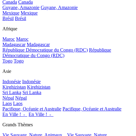
Canada
Canada
Guyane, Amazonie
Guyane, Amazonie
Mexique
Mexique
Brésil
Brésil
Afrique
Maroc
Maroc
Madagascar
Madagascar
République Démocratique du Congo (RDC)
République
Démocratique du Congo (RDC)
Togo
Togo
Asie
Indonésie
Indonésie
Kirghizistan
Kirghizistan
Sri Lanka
Sri Lanka
Népal
Népal
Laos
Laos
Pacifique, Océanie et Australie
Pacifique, Océanie et Australie
En Ville !_-_
En Ville !_-_
Grands Thèmes
Vie Sauvage, Nature, Animaux...
Vie Sauvage, Nature,