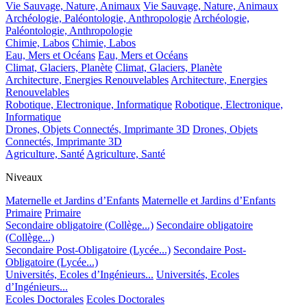
Vie Sauvage, Nature, Animaux
Vie Sauvage, Nature, Animaux
Archéologie, Paléontologie, Anthropologie
Archéologie,
Paléontologie, Anthropologie
Chimie, Labos
Chimie, Labos
Eau, Mers et Océans
Eau, Mers et Océans
Climat, Glaciers, Planète
Climat, Glaciers, Planète
Architecture, Energies Renouvelables
Architecture, Energies
Renouvelables
Robotique, Electronique, Informatique
Robotique, Electronique,
Informatique
Drones, Objets Connectés, Imprimante 3D
Drones, Objets
Connectés, Imprimante 3D
Agriculture, Santé
Agriculture, Santé
Niveaux
Maternelle et Jardins d’Enfants
Maternelle et Jardins d’Enfants
Primaire
Primaire
Secondaire obligatoire (Collège...)
Secondaire obligatoire
(Collège...)
Secondaire Post-Obligatoire (Lycée...)
Secondaire Post-
Obligatoire (Lycée...)
Universités, Ecoles d’Ingénieurs...
Universités, Ecoles
d’Ingénieurs...
Ecoles Doctorales
Ecoles Doctorales