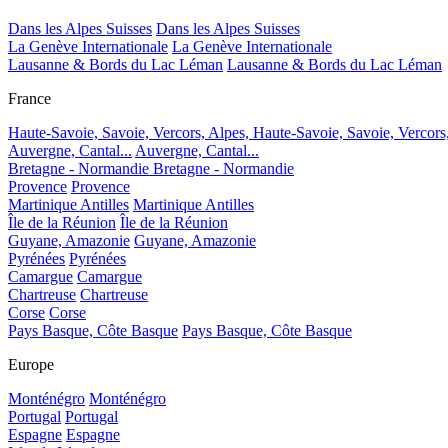
Dans les Alpes Suisses
Dans les Alpes Suisses
La Genève Internationale
La Genève Internationale
Lausanne & Bords du Lac Léman
Lausanne & Bords du Lac Léman
France
Haute-Savoie, Savoie, Vercors, Alpes,
Haute-Savoie, Savoie, Vercors
Auvergne, Cantal...
Auvergne, Cantal...
Bretagne - Normandie
Bretagne - Normandie
Provence
Provence
Martinique Antilles
Martinique Antilles
Île de la Réunion
Île de la Réunion
Guyane, Amazonie
Guyane, Amazonie
Pyrénées
Pyrénées
Camargue
Camargue
Chartreuse
Chartreuse
Corse
Corse
Pays Basque, Côte Basque
Pays Basque, Côte Basque
Europe
Monténégro
Monténégro
Portugal
Portugal
Espagne
Espagne