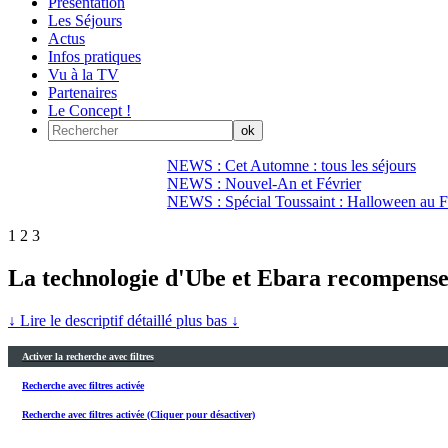
Présentation
Les Séjours
Actus
Infos pratiques
Vu à la TV
Partenaires
Le Concept !
NEWS : Cet Automne : tous les séjours
NEWS : Nouvel-An et Février
NEWS : Spécial Toussaint : Halloween au Fi
1
2
3
La technologie d'Ube et Ebara recompens
↓ Lire le descriptif détaillé plus bas ↓
Activer la recherche avec filtres
Recherche avec filtres activée
Recherche avec filtres activée (Cliquer pour désactiver)