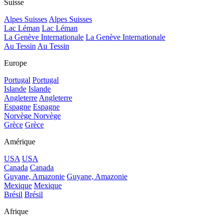
Suisse
Alpes Suisses
Alpes Suisses
Lac Léman
Lac Léman
La Genève Internationale
La Genève Internationale
Au Tessin
Au Tessin
Europe
Portugal
Portugal
Islande
Islande
Angleterre
Angleterre
Espagne
Espagne
Norvège
Norvège
Grèce
Grèce
Amérique
USA
USA
Canada
Canada
Guyane, Amazonie
Guyane, Amazonie
Mexique
Mexique
Brésil
Brésil
Afrique