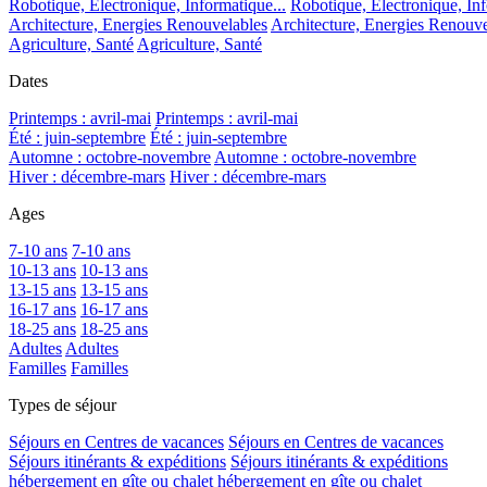
Robotique, Electronique, Informatique...
Robotique, Electronique, Inf
Architecture, Energies Renouvelables
Architecture, Energies Renouve
Agriculture, Santé
Agriculture, Santé
Dates
Printemps : avril-mai
Printemps : avril-mai
Été : juin-septembre
Été : juin-septembre
Automne : octobre-novembre
Automne : octobre-novembre
Hiver : décembre-mars
Hiver : décembre-mars
Ages
7-10 ans
7-10 ans
10-13 ans
10-13 ans
13-15 ans
13-15 ans
16-17 ans
16-17 ans
18-25 ans
18-25 ans
Adultes
Adultes
Familles
Familles
Types de séjour
Séjours en Centres de vacances
Séjours en Centres de vacances
Séjours itinérants & expéditions
Séjours itinérants & expéditions
hébergement en gîte ou chalet
hébergement en gîte ou chalet