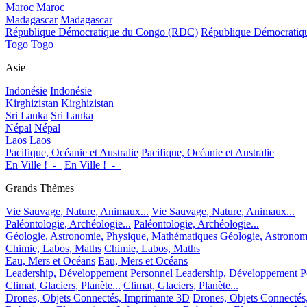
Maroc
Maroc
Madagascar
Madagascar
République Démocratique du Congo (RDC)
République Démocrati
Togo
Togo
Asie
Indonésie
Indonésie
Kirghizistan
Kirghizistan
Sri Lanka
Sri Lanka
Népal
Népal
Laos
Laos
Pacifique, Océanie et Australie
Pacifique, Océanie et Australie
En Ville !_-_
En Ville !_-_
Grands Thèmes
Vie Sauvage, Nature, Animaux...
Vie Sauvage, Nature, Animaux...
Paléontologie, Archéologie...
Paléontologie, Archéologie...
Géologie, Astronomie, Physique, Mathématiques
Géologie, Astronom
Chimie, Labos, Maths
Chimie, Labos, Maths
Eau, Mers et Océans
Eau, Mers et Océans
Leadership, Développement Personnel
Leadership, Développement P
Climat, Glaciers, Planète...
Climat, Glaciers, Planète...
Drones, Objets Connectés, Imprimante 3D
Drones, Objets Connectés