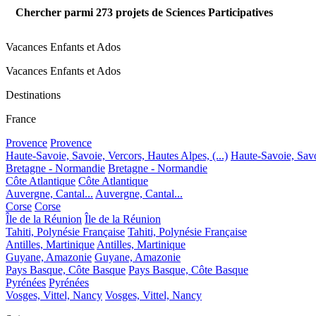
Chercher parmi
273
projets de Sciences Participatives
Vacances Enfants et Ados
Vacances Enfants et Ados
Destinations
France
Provence
Provence
Haute-Savoie, Savoie, Vercors, Hautes Alpes, (...)
Haute-Savoie, Savoi
Bretagne - Normandie
Bretagne - Normandie
Côte Atlantique
Côte Atlantique
Auvergne, Cantal...
Auvergne, Cantal...
Corse
Corse
Île de la Réunion
Île de la Réunion
Tahiti, Polynésie Française
Tahiti, Polynésie Française
Antilles, Martinique
Antilles, Martinique
Guyane, Amazonie
Guyane, Amazonie
Pays Basque, Côte Basque
Pays Basque, Côte Basque
Pyrénées
Pyrénées
Vosges, Vittel, Nancy
Vosges, Vittel, Nancy