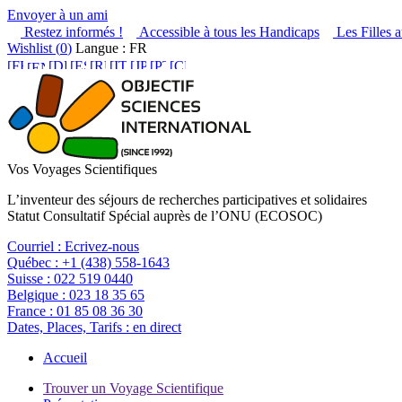
Envoyer à un ami
Restez informés !
Accessible à tous les Handicaps
Les Filles a
Wishlist (
0
)
Langue : FR
Vos Voyages Scientifiques
L’inventeur des séjours de recherches participatives et solidaires
Statut Consultatif Spécial auprès de l’ONU (ECOSOC)
Courriel :
Ecrivez-nous
Québec :
+1 (438) 558-1643
Suisse :
022 519 0440
Belgique :
023 18 35 65
France :
01 85 08 36 30
Dates, Places, Tarifs :
en direct
Accueil
Trouver un Voyage Scientifique