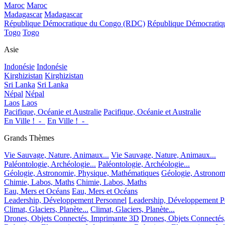
Maroc
Maroc
Madagascar
Madagascar
République Démocratique du Congo (RDC)
République Démocrati
Togo
Togo
Asie
Indonésie
Indonésie
Kirghizistan
Kirghizistan
Sri Lanka
Sri Lanka
Népal
Népal
Laos
Laos
Pacifique, Océanie et Australie
Pacifique, Océanie et Australie
En Ville !_-_
En Ville !_-_
Grands Thèmes
Vie Sauvage, Nature, Animaux...
Vie Sauvage, Nature, Animaux...
Paléontologie, Archéologie...
Paléontologie, Archéologie...
Géologie, Astronomie, Physique, Mathématiques
Géologie, Astronom
Chimie, Labos, Maths
Chimie, Labos, Maths
Eau, Mers et Océans
Eau, Mers et Océans
Leadership, Développement Personnel
Leadership, Développement P
Climat, Glaciers, Planète...
Climat, Glaciers, Planète...
Drones, Objets Connectés, Imprimante 3D
Drones, Objets Connectés