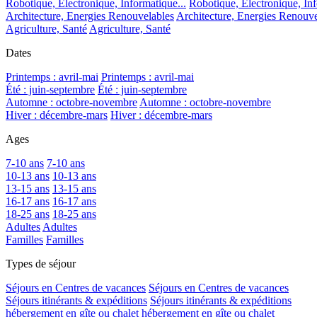
Robotique, Electronique, Informatique...
Robotique, Electronique, Inf
Architecture, Energies Renouvelables
Architecture, Energies Renouve
Agriculture, Santé
Agriculture, Santé
Dates
Printemps : avril-mai
Printemps : avril-mai
Été : juin-septembre
Été : juin-septembre
Automne : octobre-novembre
Automne : octobre-novembre
Hiver : décembre-mars
Hiver : décembre-mars
Ages
7-10 ans
7-10 ans
10-13 ans
10-13 ans
13-15 ans
13-15 ans
16-17 ans
16-17 ans
18-25 ans
18-25 ans
Adultes
Adultes
Familles
Familles
Types de séjour
Séjours en Centres de vacances
Séjours en Centres de vacances
Séjours itinérants & expéditions
Séjours itinérants & expéditions
hébergement en gîte ou chalet
hébergement en gîte ou chalet