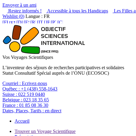
Envoyer à un ami
Restez informés !
Accessible à tous les Handicaps
Les Filles a
Wishlist (
0
)
Langue : FR
Vos Voyages Scientifiques
L’inventeur des séjours de recherches participatives et solidaires
Statut Consultatif Spécial auprès de l’ONU (ECOSOC)
Courriel :
Ecrivez-nous
Québec :
+1 (438) 558-1643
Suisse :
022 519 0440
Belgique :
023 18 35 65
France :
01 85 08 36 30
Dates, Places, Tarifs :
en direct
Accueil
Trouver un Voyage Scientifique