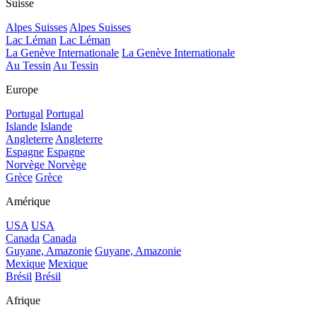
Suisse
Alpes Suisses
Alpes Suisses
Lac Léman
Lac Léman
La Genève Internationale
La Genève Internationale
Au Tessin
Au Tessin
Europe
Portugal
Portugal
Islande
Islande
Angleterre
Angleterre
Espagne
Espagne
Norvège
Norvège
Grèce
Grèce
Amérique
USA
USA
Canada
Canada
Guyane, Amazonie
Guyane, Amazonie
Mexique
Mexique
Brésil
Brésil
Afrique