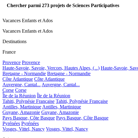
Chercher parmi
273
projets de Sciences Participatives
Vacances Enfants et Ados
Vacances Enfants et Ados
Destinations
France
Provence
Provence
Haute-Savoie, Savoie, Vercors, Hautes Alpes, (...)
Haute-Savoie, Savoi
Bretagne - Normandie
Bretagne - Normandie
Côte Atlantique
Côte Atlantique
Auvergne, Cantal...
Auvergne, Cantal...
Corse
Corse
Île de la Réunion
Île de la Réunion
Tahiti, Polynésie Française
Tahiti, Polynésie Française
Antilles, Martinique
Antilles, Martinique
Guyane, Amazonie
Guyane, Amazonie
Pays Basque, Côte Basque
Pays Basque, Côte Basque
Pyrénées
Pyrénées
Vosges, Vittel, Nancy
Vosges, Vittel, Nancy