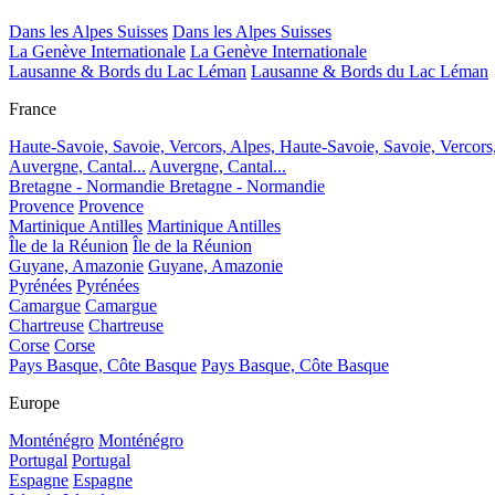
Dans les Alpes Suisses
Dans les Alpes Suisses
La Genève Internationale
La Genève Internationale
Lausanne & Bords du Lac Léman
Lausanne & Bords du Lac Léman
France
Haute-Savoie, Savoie, Vercors, Alpes,
Haute-Savoie, Savoie, Vercors
Auvergne, Cantal...
Auvergne, Cantal...
Bretagne - Normandie
Bretagne - Normandie
Provence
Provence
Martinique Antilles
Martinique Antilles
Île de la Réunion
Île de la Réunion
Guyane, Amazonie
Guyane, Amazonie
Pyrénées
Pyrénées
Camargue
Camargue
Chartreuse
Chartreuse
Corse
Corse
Pays Basque, Côte Basque
Pays Basque, Côte Basque
Europe
Monténégro
Monténégro
Portugal
Portugal
Espagne
Espagne