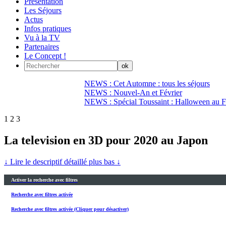
Présentation
Les Séjours
Actus
Infos pratiques
Vu à la TV
Partenaires
Le Concept !
NEWS : Cet Automne : tous les séjours
NEWS : Nouvel-An et Février
NEWS : Spécial Toussaint : Halloween au Fi
1
2
3
La television en 3D pour 2020 au Japon
↓ Lire le descriptif détaillé plus bas ↓
Activer la recherche avec filtres
Recherche avec filtres activée
Recherche avec filtres activée (Cliquer pour désactiver)