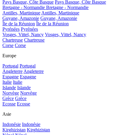
Pays Basque, Côte Basque
Pays Basque, Côte Basque
Bretagne - Normandie
Bretagne - Normandie
Antilles, Martinique
Antilles, Martinique
Guyane, Amazonie
Guyane, Amazonie
Île de la Réunion
Île de la Réunion
Pyrénées
Pyrénées
Vosges, Vittel, Nancy
Vosges, Vittel, Nancy
Chartreuse
Chartreuse
Corse
Corse
Europe
Portugal
Portugal
Angleterre
Angleterre
Espagne
Espagne
Italie
Italie
Islande
Islande
Norvège
Norvège
Grèce
Grèce
Ecosse
Ecosse
Asie
Indonésie
Indonésie
Kirghizistan
Kirghizistan