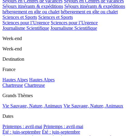
Séjours en Centres de vacances
Séjours en Centres de vacances
Séjours itinérants & expéditions
Séjours itinérants & expéditions
hébergement en gîte ou chalet
hébergement en gîte ou chalet
Sciences et Sports
Sciences et Sports
Sciences pour l’Urgence
Sciences pour l’Urgence
Journalisme Scientifique
Journalisme Scientifique
Week-end
Week-end
Destination
France
Hautes Alpes
Hautes Alpes
Chartreuse
Chartreuse
Grands Thèmes
Vie Sauvage, Nature, Animaux
Vie Sauvage, Nature, Animaux
Dates
Printemps : avril-mai
Printemps : avril-mai
Été : juin-septembre
Été : juin-septembre