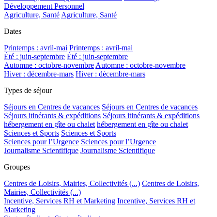
Développement Personnel
Agriculture, Santé
Agriculture, Santé
Dates
Printemps : avril-mai
Printemps : avril-mai
Été : juin-septembre
Été : juin-septembre
Automne : octobre-novembre
Automne : octobre-novembre
Hiver : décembre-mars
Hiver : décembre-mars
Types de séjour
Séjours en Centres de vacances
Séjours en Centres de vacances
Séjours itinérants & expéditions
Séjours itinérants & expéditions
hébergement en gîte ou chalet
hébergement en gîte ou chalet
Sciences et Sports
Sciences et Sports
Sciences pour l’Urgence
Sciences pour l’Urgence
Journalisme Scientifique
Journalisme Scientifique
Groupes
Centres de Loisirs, Mairies, Collectivités (...)
Centres de Loisirs,
Mairies, Collectivités (...)
Incentive, Services RH et Marketing
Incentive, Services RH et
Marketing