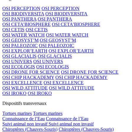
OSI PERCEPTION
OSI PERCEPTION
OSI BIODIVERSITA
OSI BIODIVERSITA
OSI PANTHERA
OSI PANTHERA
OSI CETA’BIOSPHERE
OSI CETA’BIOSPHERE
OSI CETIS
OSI CETIS
OSI WATER WATCH
OSI WATER WATCH
OSI GEOSYST’M
OSI GEOSYST’M
OSI PALEOZOIC
OSI PALEOZOIC
OSI EXPLOR’EARTH
OSI EXPLOR’EARTH
OSI GLACIALIS
OSI GLACIALIS
OSI UNIVERS
OSI UNIVERS
OSI ECOLOGIS
OSI ECOLOGIS
OSI DRONE FOR SCIENCE
OSI DRONE FOR SCIENCE
OSI CHIP HACKADEMY
OSI CHIP HACKADEMY
OSI EXCELLENCE
OSI EXCELLENCE
OSI WILD ATTITUDE
OSI WILD ATTITUDE
OSI IROKO
OSI IROKO
Dispositifs transversaux
Tortues marines
Tortues marines
Connaissance de l’Eau
Connaissance de l’Eau
Suivi animal non invasif
Suivi animal non invasif
Chiroptères (Chauves-Souris)
Chiroptères (Chauves-Souris)