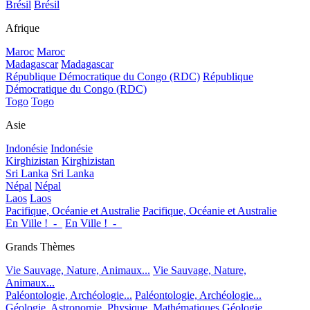
Brésil
Brésil
Afrique
Maroc
Maroc
Madagascar
Madagascar
République Démocratique du Congo (RDC)
République
Démocratique du Congo (RDC)
Togo
Togo
Asie
Indonésie
Indonésie
Kirghizistan
Kirghizistan
Sri Lanka
Sri Lanka
Népal
Népal
Laos
Laos
Pacifique, Océanie et Australie
Pacifique, Océanie et Australie
En Ville !_-_
En Ville !_-_
Grands Thèmes
Vie Sauvage, Nature, Animaux...
Vie Sauvage, Nature,
Animaux...
Paléontologie, Archéologie...
Paléontologie, Archéologie...
Géologie, Astronomie, Physique, Mathématiques
Géologie,