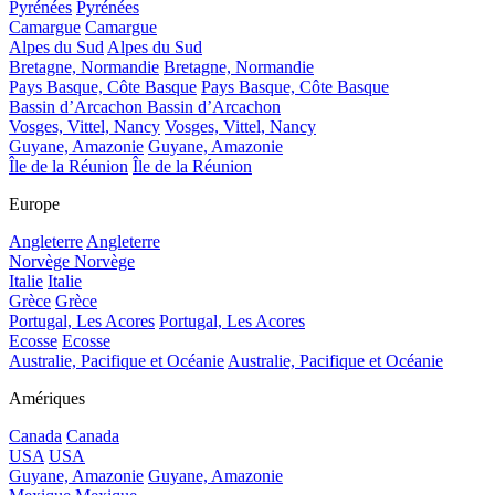
Pyrénées
Pyrénées
Camargue
Camargue
Alpes du Sud
Alpes du Sud
Bretagne, Normandie
Bretagne, Normandie
Pays Basque, Côte Basque
Pays Basque, Côte Basque
Bassin d’Arcachon
Bassin d’Arcachon
Vosges, Vittel, Nancy
Vosges, Vittel, Nancy
Guyane, Amazonie
Guyane, Amazonie
Île de la Réunion
Île de la Réunion
Europe
Angleterre
Angleterre
Norvège
Norvège
Italie
Italie
Grèce
Grèce
Portugal, Les Acores
Portugal, Les Acores
Ecosse
Ecosse
Australie, Pacifique et Océanie
Australie, Pacifique et Océanie
Amériques
Canada
Canada
USA
USA
Guyane, Amazonie
Guyane, Amazonie