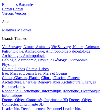
Baronnies
Baronnies
Cantal
Cantal
Vercors
Vercors
Asie
Maldives
Maldives
Grands Thèmes
Vie Sauvage, Nature, Animaux
Vie Sauvage, Nature, Animaux
Paléontologie, Archéologie, Anthropologie
Paléontologie,
Archéologie, Anthropologie
Géologie, Astronomie, Physique
Géologie, Astronomie,
Physique
Chimie, Labos
Chimie, Labos
Eau, Mers et Océans
Eau, Mers et Océans
Climat, Glaciers, Planète
Climat, Glaciers, Planète
Architecture, Energies Renouvelables
Architecture, Energies
Renouvelables
Robotique, Electronique, Informatique
Robotique, Electronique,
Informatique
Drones, Objets Connectés, Imprimante 3D
Drones, Objets
Connectés, Imprimante 3D
Leadership, Développement Personnel
Leadership,