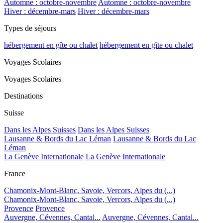
Automne : octobre-novembre
Automne : octobre-novembre
Hiver : décembre-mars
Hiver : décembre-mars
Types de séjours
hébergement en gîte ou chalet
hébergement en gîte ou chalet
Voyages Scolaires
Voyages Scolaires
Destinations
Suisse
Dans les Alpes Suisses
Dans les Alpes Suisses
Lausanne & Bords du Lac Léman
Lausanne & Bords du Lac
Léman
La Genève Internationale
La Genève Internationale
France
Chamonix-Mont-Blanc, Savoie, Vercors, Alpes du (...)
Chamonix-Mont-Blanc, Savoie, Vercors, Alpes du (...)
Provence
Provence
Auvergne, Cévennes, Cantal...
Auvergne, Cévennes, Cantal...