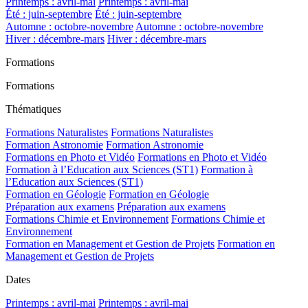
Printemps : avril-mai
Printemps : avril-mai
Été : juin-septembre
Été : juin-septembre
Automne : octobre-novembre
Automne : octobre-novembre
Hiver : décembre-mars
Hiver : décembre-mars
Formations
Formations
Thématiques
Formations Naturalistes
Formations Naturalistes
Formation Astronomie
Formation Astronomie
Formations en Photo et Vidéo
Formations en Photo et Vidéo
Formation à l’Education aux Sciences (ST1)
Formation à
l’Education aux Sciences (ST1)
Formation en Géologie
Formation en Géologie
Préparation aux examens
Préparation aux examens
Formations Chimie et Environnement
Formations Chimie et
Environnement
Formation en Management et Gestion de Projets
Formation en
Management et Gestion de Projets
Dates
Printemps : avril-mai
Printemps : avril-mai