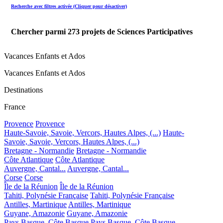
Recherche avec filtres activée (Cliquer pour désactiver)
Chercher parmi
273
projets de Sciences Participatives
Vacances Enfants et Ados
Vacances Enfants et Ados
Destinations
France
Provence
Provence
Haute-Savoie, Savoie, Vercors, Hautes Alpes, (...)
Haute-
Savoie, Savoie, Vercors, Hautes Alpes, (...)
Bretagne - Normandie
Bretagne - Normandie
Côte Atlantique
Côte Atlantique
Auvergne, Cantal...
Auvergne, Cantal...
Corse
Corse
Île de la Réunion
Île de la Réunion
Tahiti, Polynésie Française
Tahiti, Polynésie Française
Antilles, Martinique
Antilles, Martinique
Guyane, Amazonie
Guyane, Amazonie
Pays Basque, Côte Basque
Pays Basque, Côte Basque