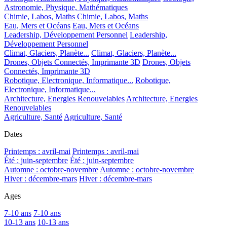
Astronomie, Physique, Mathématiques
Chimie, Labos, Maths
Chimie, Labos, Maths
Eau, Mers et Océans
Eau, Mers et Océans
Leadership, Développement Personnel
Leadership,
Développement Personnel
Climat, Glaciers, Planète...
Climat, Glaciers, Planète...
Drones, Objets Connectés, Imprimante 3D
Drones, Objets
Connectés, Imprimante 3D
Robotique, Electronique, Informatique...
Robotique,
Electronique, Informatique...
Architecture, Energies Renouvelables
Architecture, Energies
Renouvelables
Agriculture, Santé
Agriculture, Santé
Dates
Printemps : avril-mai
Printemps : avril-mai
Été : juin-septembre
Été : juin-septembre
Automne : octobre-novembre
Automne : octobre-novembre
Hiver : décembre-mars
Hiver : décembre-mars
Ages
7-10 ans
7-10 ans
10-13 ans
10-13 ans