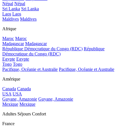
Népal
Népal
Sri Lanka
Sri Lanka
Laos
Laos
Maldives
Maldives
Afrique
Maroc
Maroc
Madagascar
Madagascar
République Démocratique du Congo (RDC)
République
Démocratique du Congo (RDC)
Egypte
Egypte
Togo
Togo
Pacifique, Océanie et Australie
Pacifique, Océanie et Australie
Amérique
Canada
Canada
USA
USA
Guyane, Amazonie
Guyane, Amazonie
Mexique
Mexique
Adultes Séjours Confort
France