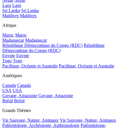
Népal
Népal
Laos
Laos
Sri Lanka
Sri Lanka
Maldives
Maldives
Afrique
Maroc
Maroc
Madagascar
Madagascar
République Démocratique du Congo (RDC)
République
Démocratique du Congo (RDC)
Egypte
Egypte
Togo
Togo
Pacifique, Océanie et Australie
Pacifique, Océanie et Australie
Amériques
Canada
Canada
USA
USA
Guyane, Amazonie
Guyane, Amazonie
Brésil
Brésil
Grands Thèmes
Vie Sauvage, Nature, Animaux
Vie Sauvage, Nature, Animaux
Paléontologie, Archéologie, Anthropologie
Paléontologie,