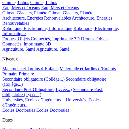
Chimie, Labos
Chimie, Labos
Eau, Mers et Océans
Eau, Mers et Océans
Climat, Glaciers, Planète
Climat, Glaciers, Planète
Architecture, Energies Renouvelables
Architecture, Energies
Renouvelables
Robotique, Electronique, Informatique
Robotique, Electronique,
Informatique
Drones, Objets Connectés, Imprimante 3D
Drones, Objets
Connectés, Imprimante 3D
Agriculture, Santé
Agriculture, Santé
Niveaux
Maternelle et Jardins d’Enfants
Maternelle et Jardins d’Enfants
Primaire
Primaire
Secondaire obligatoire (Collège...)
Secondaire obligatoire
(Collège...)
Secondaire Post-Obligatoire (Lycée...)
Secondaire Post-
Obligatoire (Lycée...)
Universités, Ecoles d’Ingénieurs...
Universités, Ecoles
d’Ingénieurs...
Ecoles Doctorales
Ecoles Doctorales
Dates