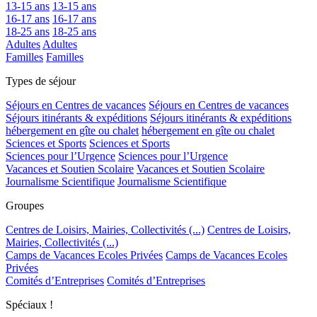
13-15 ans
13-15 ans
16-17 ans
16-17 ans
18-25 ans
18-25 ans
Adultes
Adultes
Familles
Familles
Types de séjour
Séjours en Centres de vacances
Séjours en Centres de vacances
Séjours itinérants & expéditions
Séjours itinérants & expéditions
hébergement en gîte ou chalet
hébergement en gîte ou chalet
Sciences et Sports
Sciences et Sports
Sciences pour l’Urgence
Sciences pour l’Urgence
Vacances et Soutien Scolaire
Vacances et Soutien Scolaire
Journalisme Scientifique
Journalisme Scientifique
Groupes
Centres de Loisirs, Mairies, Collectivités (...)
Centres de Loisirs,
Mairies, Collectivités (...)
Camps de Vacances Ecoles Privées
Camps de Vacances Ecoles
Privées
Comités d’Entreprises
Comités d’Entreprises
Spéciaux !