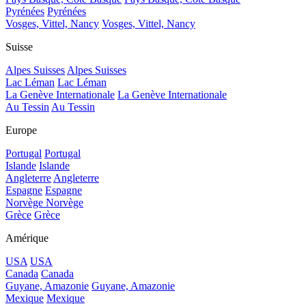
Pyrénées
Pyrénées
Vosges, Vittel, Nancy
Vosges, Vittel, Nancy
Suisse
Alpes Suisses
Alpes Suisses
Lac Léman
Lac Léman
La Genève Internationale
La Genève Internationale
Au Tessin
Au Tessin
Europe
Portugal
Portugal
Islande
Islande
Angleterre
Angleterre
Espagne
Espagne
Norvège
Norvège
Grèce
Grèce
Amérique
USA
USA
Canada
Canada
Guyane, Amazonie
Guyane, Amazonie
Mexique
Mexique