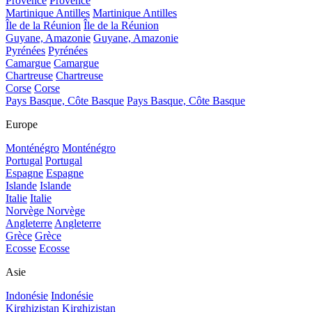
Provence
Provence
Martinique Antilles
Martinique Antilles
Île de la Réunion
Île de la Réunion
Guyane, Amazonie
Guyane, Amazonie
Pyrénées
Pyrénées
Camargue
Camargue
Chartreuse
Chartreuse
Corse
Corse
Pays Basque, Côte Basque
Pays Basque, Côte Basque
Europe
Monténégro
Monténégro
Portugal
Portugal
Espagne
Espagne
Islande
Islande
Italie
Italie
Norvège
Norvège
Angleterre
Angleterre
Grèce
Grèce
Ecosse
Ecosse
Asie
Indonésie
Indonésie
Kirghizistan
Kirghizistan