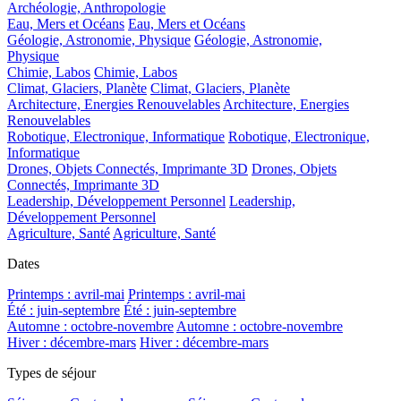
Archéologie, Anthropologie
Eau, Mers et Océans
Eau, Mers et Océans
Géologie, Astronomie, Physique
Géologie, Astronomie,
Physique
Chimie, Labos
Chimie, Labos
Climat, Glaciers, Planète
Climat, Glaciers, Planète
Architecture, Energies Renouvelables
Architecture, Energies
Renouvelables
Robotique, Electronique, Informatique
Robotique, Electronique,
Informatique
Drones, Objets Connectés, Imprimante 3D
Drones, Objets
Connectés, Imprimante 3D
Leadership, Développement Personnel
Leadership,
Développement Personnel
Agriculture, Santé
Agriculture, Santé
Dates
Printemps : avril-mai
Printemps : avril-mai
Été : juin-septembre
Été : juin-septembre
Automne : octobre-novembre
Automne : octobre-novembre
Hiver : décembre-mars
Hiver : décembre-mars
Types de séjour