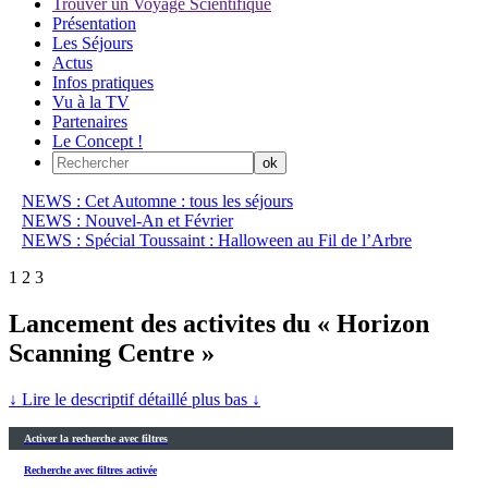
Trouver un Voyage Scientifique
Présentation
Les Séjours
Actus
Infos pratiques
Vu à la TV
Partenaires
Le Concept !
NEWS : Cet Automne : tous les séjours
NEWS : Nouvel-An et Février
NEWS : Spécial Toussaint : Halloween au Fil de l’Arbre
1
2
3
Lancement des activites du « Horizon
Scanning Centre »
↓ Lire le descriptif détaillé plus bas ↓
Activer la recherche avec filtres
Recherche avec filtres activée