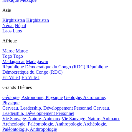
Mexique
Mexique
Asie
Kirghizistan
Kirghizistan
Népal
Népal
Laos
Laos
Afrique
Maroc
Maroc
Togo
Togo
Madagascar
Madagascar
République Démocratique du Congo (RDC)
République
Démocratique du Congo (RDC)
En Ville !
En Ville !
Grands Thèmes
Géologie, Astronomie, Physique
Géologie, Astronomie,
Physique
Cerveau, Leadership, Développement Personnel
Cerveau,
Leadership, Développement Personnel
Vie Sauvage, Nature, Animaux
Vie Sauvage, Nature, Animaux
Archéologie, Paléontologie, Anthropologie
Archéologie,
Paléontologie, Anthropologie