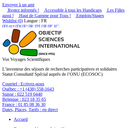
Envoyer à un ami
Restez informés !
Accessible à tous les Handicaps
Les Filles
aussi !
Haut de Gamme pour Tous !
Emplois/Stages
Wishlist (
0
)
Langue : FR
Vos Voyages Scientifiques
L’inventeur des séjours de recherches participatives et solidaires
Statut Consultatif Spécial auprès de l’ONU (ECOSOC)
Courriel :
Ecrivez-nous
Québec :
+1 (438) 558-1643
Suisse :
022 519 0440
Belgique :
023 18 35 65
France :
01 85 08 36 30
Dates, Places, Tarifs :
en direct
Accueil