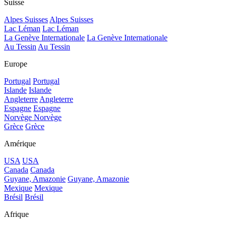
Suisse
Alpes Suisses
Alpes Suisses
Lac Léman
Lac Léman
La Genève Internationale
La Genève Internationale
Au Tessin
Au Tessin
Europe
Portugal
Portugal
Islande
Islande
Angleterre
Angleterre
Espagne
Espagne
Norvège
Norvège
Grèce
Grèce
Amérique
USA
USA
Canada
Canada
Guyane, Amazonie
Guyane, Amazonie
Mexique
Mexique
Brésil
Brésil
Afrique