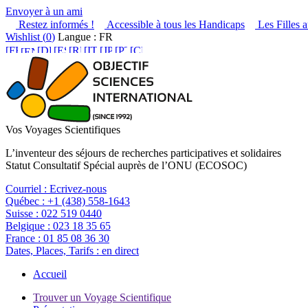
Envoyer à un ami
Restez informés !
Accessible à tous les Handicaps
Les Filles a
Wishlist (
0
)
Langue : FR
Vos Voyages Scientifiques
L’inventeur des séjours de recherches participatives et solidaires
Statut Consultatif Spécial auprès de l’ONU (ECOSOC)
Courriel :
Ecrivez-nous
Québec :
+1 (438) 558-1643
Suisse :
022 519 0440
Belgique :
023 18 35 65
France :
01 85 08 36 30
Dates, Places, Tarifs :
en direct
Accueil
Trouver un Voyage Scientifique