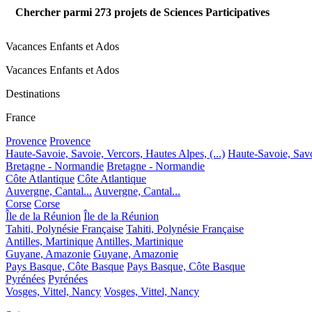
Chercher parmi
273
projets de Sciences Participatives
Vacances Enfants et Ados
Vacances Enfants et Ados
Destinations
France
Provence
Provence
Haute-Savoie, Savoie, Vercors, Hautes Alpes, (...)
Haute-Savoie, Savoi
Bretagne - Normandie
Bretagne - Normandie
Côte Atlantique
Côte Atlantique
Auvergne, Cantal...
Auvergne, Cantal...
Corse
Corse
Île de la Réunion
Île de la Réunion
Tahiti, Polynésie Française
Tahiti, Polynésie Française
Antilles, Martinique
Antilles, Martinique
Guyane, Amazonie
Guyane, Amazonie
Pays Basque, Côte Basque
Pays Basque, Côte Basque
Pyrénées
Pyrénées
Vosges, Vittel, Nancy
Vosges, Vittel, Nancy