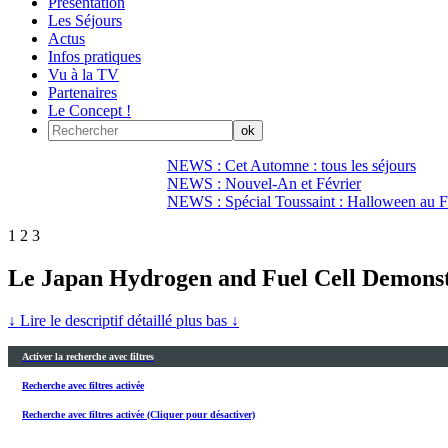
Présentation
Les Séjours
Actus
Infos pratiques
Vu à la TV
Partenaires
Le Concept !
NEWS : Cet Automne : tous les séjours
NEWS : Nouvel-An et Février
NEWS : Spécial Toussaint : Halloween au Fi
1
2
3
Le Japan Hydrogen and Fuel Cell Demonst
↓ Lire le descriptif détaillé plus bas ↓
Activer la recherche avec filtres
Recherche avec filtres activée
Recherche avec filtres activée (Cliquer pour désactiver)