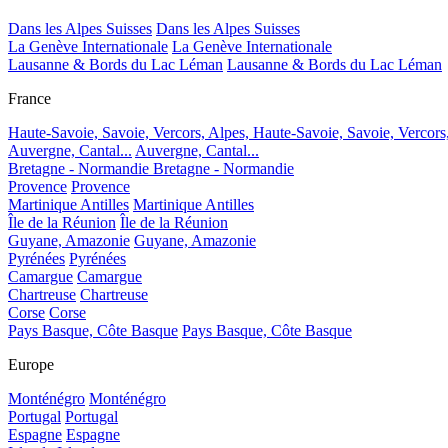
Dans les Alpes Suisses
Dans les Alpes Suisses
La Genève Internationale
La Genève Internationale
Lausanne & Bords du Lac Léman
Lausanne & Bords du Lac Léman
France
Haute-Savoie, Savoie, Vercors, Alpes,
Haute-Savoie, Savoie, Vercors
Auvergne, Cantal...
Auvergne, Cantal...
Bretagne - Normandie
Bretagne - Normandie
Provence
Provence
Martinique Antilles
Martinique Antilles
Île de la Réunion
Île de la Réunion
Guyane, Amazonie
Guyane, Amazonie
Pyrénées
Pyrénées
Camargue
Camargue
Chartreuse
Chartreuse
Corse
Corse
Pays Basque, Côte Basque
Pays Basque, Côte Basque
Europe
Monténégro
Monténégro
Portugal
Portugal
Espagne
Espagne