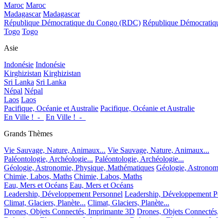
Maroc
Maroc
Madagascar
Madagascar
République Démocratique du Congo (RDC)
République Démocrati
Togo
Togo
Asie
Indonésie
Indonésie
Kirghizistan
Kirghizistan
Sri Lanka
Sri Lanka
Népal
Népal
Laos
Laos
Pacifique, Océanie et Australie
Pacifique, Océanie et Australie
En Ville !_-_
En Ville !_-_
Grands Thèmes
Vie Sauvage, Nature, Animaux...
Vie Sauvage, Nature, Animaux...
Paléontologie, Archéologie...
Paléontologie, Archéologie...
Géologie, Astronomie, Physique, Mathématiques
Géologie, Astronom
Chimie, Labos, Maths
Chimie, Labos, Maths
Eau, Mers et Océans
Eau, Mers et Océans
Leadership, Développement Personnel
Leadership, Développement P
Climat, Glaciers, Planète...
Climat, Glaciers, Planète...
Drones, Objets Connectés, Imprimante 3D
Drones, Objets Connectés