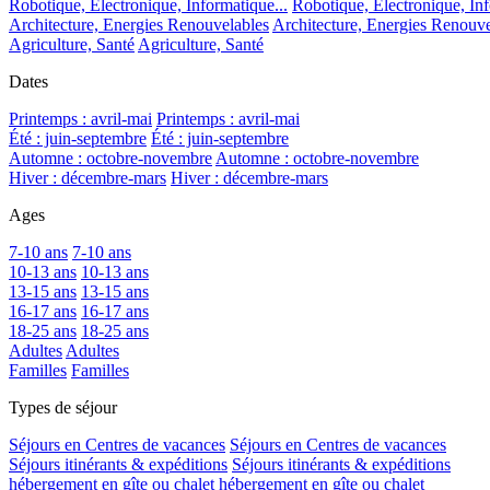
Robotique, Electronique, Informatique...
Robotique, Electronique, Inf
Architecture, Energies Renouvelables
Architecture, Energies Renouve
Agriculture, Santé
Agriculture, Santé
Dates
Printemps : avril-mai
Printemps : avril-mai
Été : juin-septembre
Été : juin-septembre
Automne : octobre-novembre
Automne : octobre-novembre
Hiver : décembre-mars
Hiver : décembre-mars
Ages
7-10 ans
7-10 ans
10-13 ans
10-13 ans
13-15 ans
13-15 ans
16-17 ans
16-17 ans
18-25 ans
18-25 ans
Adultes
Adultes
Familles
Familles
Types de séjour
Séjours en Centres de vacances
Séjours en Centres de vacances
Séjours itinérants & expéditions
Séjours itinérants & expéditions
hébergement en gîte ou chalet
hébergement en gîte ou chalet