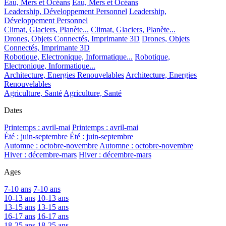
Eau, Mers et Océans
Eau, Mers et Océans
Leadership, Développement Personnel
Leadership,
Développement Personnel
Climat, Glaciers, Planète...
Climat, Glaciers, Planète...
Drones, Objets Connectés, Imprimante 3D
Drones, Objets
Connectés, Imprimante 3D
Robotique, Electronique, Informatique...
Robotique,
Electronique, Informatique...
Architecture, Energies Renouvelables
Architecture, Energies
Renouvelables
Agriculture, Santé
Agriculture, Santé
Dates
Printemps : avril-mai
Printemps : avril-mai
Été : juin-septembre
Été : juin-septembre
Automne : octobre-novembre
Automne : octobre-novembre
Hiver : décembre-mars
Hiver : décembre-mars
Ages
7-10 ans
7-10 ans
10-13 ans
10-13 ans
13-15 ans
13-15 ans
16-17 ans
16-17 ans
18-25 ans
18-25 ans