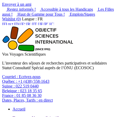
Envoyer à un ami
Restez informés !
Accessible à tous les Handicaps
Les Filles
aussi !
Haut de Gamme pour Tous !
Emplois/Stages
Wishlist (
0
)
Langue : FR
Vos Voyages Scientifiques
L’inventeur des séjours de recherches participatives et solidaires
Statut Consultatif Spécial auprès de l’ONU (ECOSOC)
Courriel :
Ecrivez-nous
Québec :
+1 (438) 558-1643
Suisse :
022 519 0440
Belgique :
023 18 35 65
France :
01 85 08 36 30
Dates, Places, Tarifs :
en direct
Accueil