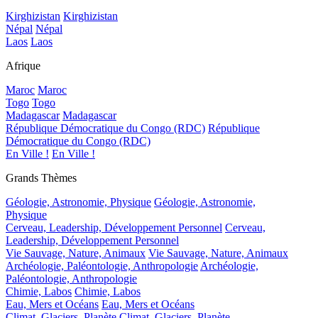
Kirghizistan
Kirghizistan
Népal
Népal
Laos
Laos
Afrique
Maroc
Maroc
Togo
Togo
Madagascar
Madagascar
République Démocratique du Congo (RDC)
République
Démocratique du Congo (RDC)
En Ville !
En Ville !
Grands Thèmes
Géologie, Astronomie, Physique
Géologie, Astronomie,
Physique
Cerveau, Leadership, Développement Personnel
Cerveau,
Leadership, Développement Personnel
Vie Sauvage, Nature, Animaux
Vie Sauvage, Nature, Animaux
Archéologie, Paléontologie, Anthropologie
Archéologie,
Paléontologie, Anthropologie
Chimie, Labos
Chimie, Labos
Eau, Mers et Océans
Eau, Mers et Océans
Climat, Glaciers, Planète
Climat, Glaciers, Planète