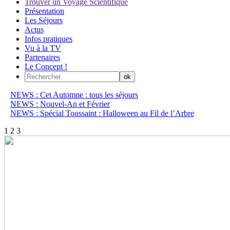
Trouver un Voyage Scientifique
Présentation
Les Séjours
Actus
Infos pratiques
Vu à la TV
Partenaires
Le Concept !
NEWS : Cet Automne : tous les séjours
NEWS : Nouvel-An et Février
NEWS : Spécial Toussaint : Halloween au Fil de l’Arbre
1
2
3