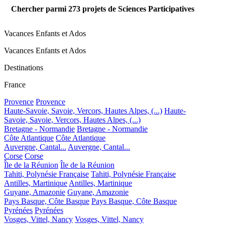
Chercher parmi
273
projets de Sciences Participatives
Vacances Enfants et Ados
Vacances Enfants et Ados
Destinations
France
Provence
Provence
Haute-Savoie, Savoie, Vercors, Hautes Alpes, (...)
Haute-
Savoie, Savoie, Vercors, Hautes Alpes, (...)
Bretagne - Normandie
Bretagne - Normandie
Côte Atlantique
Côte Atlantique
Auvergne, Cantal...
Auvergne, Cantal...
Corse
Corse
Île de la Réunion
Île de la Réunion
Tahiti, Polynésie Française
Tahiti, Polynésie Française
Antilles, Martinique
Antilles, Martinique
Guyane, Amazonie
Guyane, Amazonie
Pays Basque, Côte Basque
Pays Basque, Côte Basque
Pyrénées
Pyrénées
Vosges, Vittel, Nancy
Vosges, Vittel, Nancy