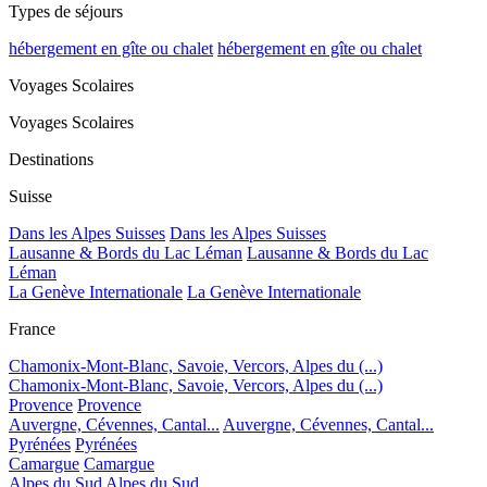
Types de séjours
hébergement en gîte ou chalet
hébergement en gîte ou chalet
Voyages Scolaires
Voyages Scolaires
Destinations
Suisse
Dans les Alpes Suisses
Dans les Alpes Suisses
Lausanne & Bords du Lac Léman
Lausanne & Bords du Lac
Léman
La Genève Internationale
La Genève Internationale
France
Chamonix-Mont-Blanc, Savoie, Vercors, Alpes du (...)
Chamonix-Mont-Blanc, Savoie, Vercors, Alpes du (...)
Provence
Provence
Auvergne, Cévennes, Cantal...
Auvergne, Cévennes, Cantal...
Pyrénées
Pyrénées
Camargue
Camargue
Alpes du Sud
Alpes du Sud