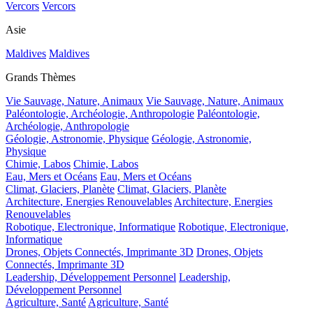
Vercors
Vercors
Asie
Maldives
Maldives
Grands Thèmes
Vie Sauvage, Nature, Animaux
Vie Sauvage, Nature, Animaux
Paléontologie, Archéologie, Anthropologie
Paléontologie,
Archéologie, Anthropologie
Géologie, Astronomie, Physique
Géologie, Astronomie,
Physique
Chimie, Labos
Chimie, Labos
Eau, Mers et Océans
Eau, Mers et Océans
Climat, Glaciers, Planète
Climat, Glaciers, Planète
Architecture, Energies Renouvelables
Architecture, Energies
Renouvelables
Robotique, Electronique, Informatique
Robotique, Electronique,
Informatique
Drones, Objets Connectés, Imprimante 3D
Drones, Objets
Connectés, Imprimante 3D
Leadership, Développement Personnel
Leadership,
Développement Personnel
Agriculture, Santé
Agriculture, Santé