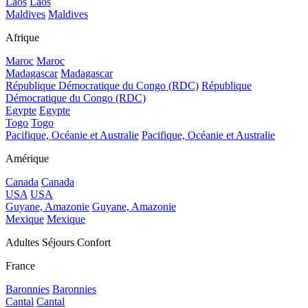
Laos
Laos
Maldives
Maldives
Afrique
Maroc
Maroc
Madagascar
Madagascar
République Démocratique du Congo (RDC)
République
Démocratique du Congo (RDC)
Egypte
Egypte
Togo
Togo
Pacifique, Océanie et Australie
Pacifique, Océanie et Australie
Amérique
Canada
Canada
USA
USA
Guyane, Amazonie
Guyane, Amazonie
Mexique
Mexique
Adultes Séjours Confort
France
Baronnies
Baronnies
Cantal
Cantal