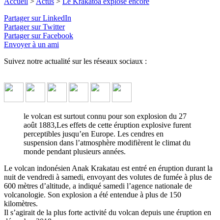
Le Krakatoa explose encore
Accueil
>
Actus
>
Le Krakatoa explose encore
Partager sur LinkedIn
Le volcan a craché d’épais nuages ​​de cendres noires avec de la
Partager sur Twitter
lave à au moins 657 mètres d’altitude.
↓ Lire le descriptif
Partager sur Facebook
détaillé plus bas ↓
Envoyer à un ami
Suivez notre actualité sur les réseaux sociaux :
le volcan est surtout connu pour son explosion du 27
août 1883,Les effets de cette éruption explosive furent
perceptibles jusqu’en Europe. Les cendres en
suspension dans l’atmosphère modifièrent le climat du
monde pendant plusieurs années.
Le volcan indonésien Anak Krakatau est entré en éruption durant la
nuit de vendredi à samedi, envoyant des volutes de fumée à plus de
600 mètres d’altitude, a indiqué samedi l’agence nationale de
volcanologie. Son explosion a été entendue à plus de 150
kilomètres.
Il s’agirait de la plus forte activité du volcan depuis une éruption en