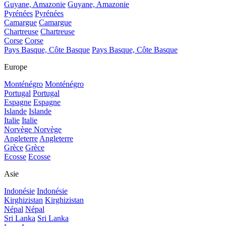
Guyane, Amazonie
Guyane, Amazonie
Pyrénées
Pyrénées
Camargue
Camargue
Chartreuse
Chartreuse
Corse
Corse
Pays Basque, Côte Basque
Pays Basque, Côte Basque
Europe
Monténégro
Monténégro
Portugal
Portugal
Espagne
Espagne
Islande
Islande
Italie
Italie
Norvège
Norvège
Angleterre
Angleterre
Grèce
Grèce
Ecosse
Ecosse
Asie
Indonésie
Indonésie
Kirghizistan
Kirghizistan
Népal
Népal
Sri Lanka
Sri Lanka