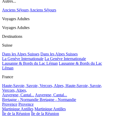
Autres...
Anciens Séjours
Anciens Séjours
Voyages Adultes
Voyages Adultes
Destinations
Suisse
Dans les Alpes Suisses
Dans les Alpes Suisses
La Genève Internationale
La Genève Internationale
Lausanne & Bords du Lac Léman
Lausanne & Bords du Lac
Léman
France
Haute-Savoie, Savoie, Vercors, Alpes,
Haute-Savoie, Savoie,
Vercors, Alpes,
Auvergne, Cantal...
Auvergne, Cantal...
Bretagne - Normandie
Bretagne - Normandie
Provence
Provence
Martinique Antilles
Martinique Antilles
Île de la Réunion
Île de la Réunion