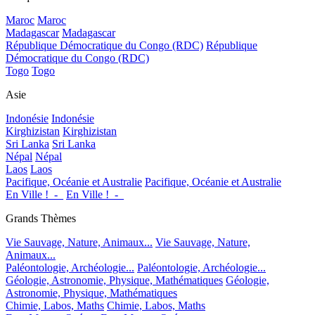
Maroc
Maroc
Madagascar
Madagascar
République Démocratique du Congo (RDC)
République
Démocratique du Congo (RDC)
Togo
Togo
Asie
Indonésie
Indonésie
Kirghizistan
Kirghizistan
Sri Lanka
Sri Lanka
Népal
Népal
Laos
Laos
Pacifique, Océanie et Australie
Pacifique, Océanie et Australie
En Ville !_-_
En Ville !_-_
Grands Thèmes
Vie Sauvage, Nature, Animaux...
Vie Sauvage, Nature,
Animaux...
Paléontologie, Archéologie...
Paléontologie, Archéologie...
Géologie, Astronomie, Physique, Mathématiques
Géologie,
Astronomie, Physique, Mathématiques
Chimie, Labos, Maths
Chimie, Labos, Maths