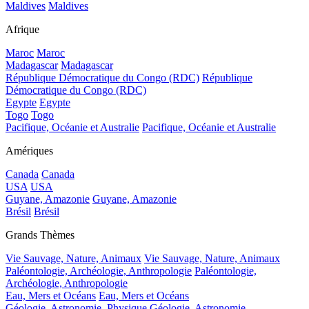
Maldives
Maldives
Afrique
Maroc
Maroc
Madagascar
Madagascar
République Démocratique du Congo (RDC)
République
Démocratique du Congo (RDC)
Egypte
Egypte
Togo
Togo
Pacifique, Océanie et Australie
Pacifique, Océanie et Australie
Amériques
Canada
Canada
USA
USA
Guyane, Amazonie
Guyane, Amazonie
Brésil
Brésil
Grands Thèmes
Vie Sauvage, Nature, Animaux
Vie Sauvage, Nature, Animaux
Paléontologie, Archéologie, Anthropologie
Paléontologie,
Archéologie, Anthropologie
Eau, Mers et Océans
Eau, Mers et Océans
Géologie, Astronomie, Physique
Géologie, Astronomie,