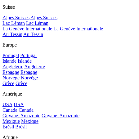
Suisse
Alpes Suisses
Alpes Suisses
Lac Léman
Lac Léman
La Genève Internationale
La Genève Internationale
Au Tessin
Au Tessin
Europe
Portugal
Portugal
Islande
Islande
Angleterre
Angleterre
Espagne
Espagne
Norvège
Norvège
Grèce
Grèce
Amérique
USA
USA
Canada
Canada
Guyane, Amazonie
Guyane, Amazonie
Mexique
Mexique
Brésil
Brésil
Afrique