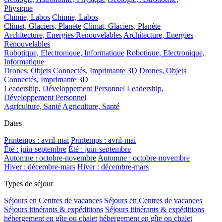
Physique
Chimie, Labos
Chimie, Labos
Climat, Glaciers, Planète
Climat, Glaciers, Planète
Architecture, Energies Renouvelables
Architecture, Energies
Renouvelables
Robotique, Electronique, Informatique
Robotique, Electronique,
Informatique
Drones, Objets Connectés, Imprimante 3D
Drones, Objets
Connectés, Imprimante 3D
Leadership, Développement Personnel
Leadership,
Développement Personnel
Agriculture, Santé
Agriculture, Santé
Dates
Printemps : avril-mai
Printemps : avril-mai
Été : juin-septembre
Été : juin-septembre
Automne : octobre-novembre
Automne : octobre-novembre
Hiver : décembre-mars
Hiver : décembre-mars
Types de séjour
Séjours en Centres de vacances
Séjours en Centres de vacances
Séjours itinérants & expéditions
Séjours itinérants & expéditions
hébergement en gîte ou chalet
hébergement en gîte ou chalet