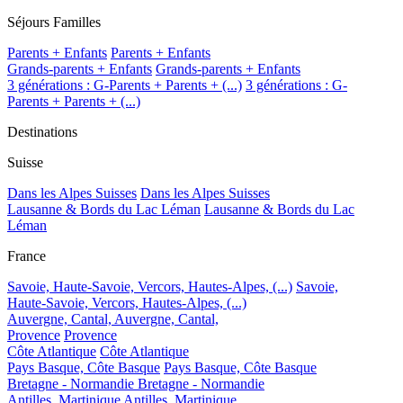
Séjours Familles
Parents + Enfants
Parents + Enfants
Grands-parents + Enfants
Grands-parents + Enfants
3 générations : G-Parents + Parents + (...)
3 générations : G-
Parents + Parents + (...)
Destinations
Suisse
Dans les Alpes Suisses
Dans les Alpes Suisses
Lausanne & Bords du Lac Léman
Lausanne & Bords du Lac
Léman
France
Savoie, Haute-Savoie, Vercors, Hautes-Alpes, (...)
Savoie,
Haute-Savoie, Vercors, Hautes-Alpes, (...)
Auvergne, Cantal,
Auvergne, Cantal,
Provence
Provence
Côte Atlantique
Côte Atlantique
Pays Basque, Côte Basque
Pays Basque, Côte Basque
Bretagne - Normandie
Bretagne - Normandie
Antilles, Martinique
Antilles, Martinique