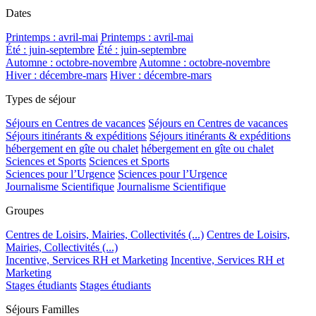
Dates
Printemps : avril-mai
Printemps : avril-mai
Été : juin-septembre
Été : juin-septembre
Automne : octobre-novembre
Automne : octobre-novembre
Hiver : décembre-mars
Hiver : décembre-mars
Types de séjour
Séjours en Centres de vacances
Séjours en Centres de vacances
Séjours itinérants & expéditions
Séjours itinérants & expéditions
hébergement en gîte ou chalet
hébergement en gîte ou chalet
Sciences et Sports
Sciences et Sports
Sciences pour l’Urgence
Sciences pour l’Urgence
Journalisme Scientifique
Journalisme Scientifique
Groupes
Centres de Loisirs, Mairies, Collectivités (...)
Centres de Loisirs,
Mairies, Collectivités (...)
Incentive, Services RH et Marketing
Incentive, Services RH et
Marketing
Stages étudiants
Stages étudiants
Séjours Familles