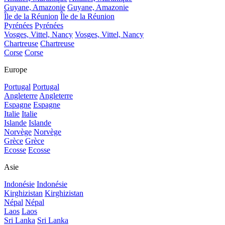
Guyane, Amazonie
Guyane, Amazonie
Île de la Réunion
Île de la Réunion
Pyrénées
Pyrénées
Vosges, Vittel, Nancy
Vosges, Vittel, Nancy
Chartreuse
Chartreuse
Corse
Corse
Europe
Portugal
Portugal
Angleterre
Angleterre
Espagne
Espagne
Italie
Italie
Islande
Islande
Norvège
Norvège
Grèce
Grèce
Ecosse
Ecosse
Asie
Indonésie
Indonésie
Kirghizistan
Kirghizistan
Népal
Népal
Laos
Laos
Sri Lanka
Sri Lanka