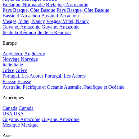
Bretagne, Normandie
Bretagne, Normandie
Pays Basque, Côte Basque
Pays Basque, Côte Basque
Bassin d’Arcachon
Bassin d’Arcachon
Vosges, Vittel, Nancy
Vosges, Vittel, Nancy
Guyane, Amazonie
Guyane, Amazonie
Île de la Réunion
Île de la Réunion
Europe
Angleterre
Angleterre
Norvège
Norvège
Italie
Italie
Grèce
Grèce
Portugal, Les Acores
Portugal, Les Acores
Ecosse
Ecosse
Australie, Pacifique et Océanie
Australie, Pacifique et Océanie
Amériques
Canada
Canada
USA
USA
Guyane, Amazonie
Guyane, Amazonie
Mexique
Mexique
Asie