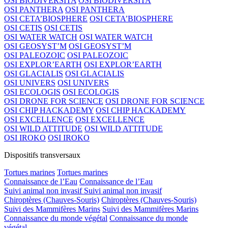
OSI BIODIVERSITA
OSI BIODIVERSITA
OSI PANTHERA
OSI PANTHERA
OSI CETA’BIOSPHERE
OSI CETA’BIOSPHERE
OSI CETIS
OSI CETIS
OSI WATER WATCH
OSI WATER WATCH
OSI GEOSYST’M
OSI GEOSYST’M
OSI PALEOZOIC
OSI PALEOZOIC
OSI EXPLOR’EARTH
OSI EXPLOR’EARTH
OSI GLACIALIS
OSI GLACIALIS
OSI UNIVERS
OSI UNIVERS
OSI ECOLOGIS
OSI ECOLOGIS
OSI DRONE FOR SCIENCE
OSI DRONE FOR SCIENCE
OSI CHIP HACKADEMY
OSI CHIP HACKADEMY
OSI EXCELLENCE
OSI EXCELLENCE
OSI WILD ATTITUDE
OSI WILD ATTITUDE
OSI IROKO
OSI IROKO
Dispositifs transversaux
Tortues marines
Tortues marines
Connaissance de l’Eau
Connaissance de l’Eau
Suivi animal non invasif
Suivi animal non invasif
Chiroptères (Chauves-Souris)
Chiroptères (Chauves-Souris)
Suivi des Mammifères Marins
Suivi des Mammifères Marins
Connaissance du monde végétal
Connaissance du monde
végétal