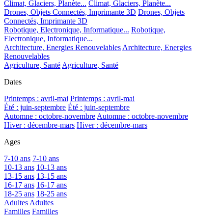
Climat, Glaciers, Planète...
Climat, Glaciers, Planète...
Drones, Objets Connectés, Imprimante 3D
Drones, Objets
Connectés, Imprimante 3D
Robotique, Electronique, Informatique...
Robotique,
Electronique, Informatique...
Architecture, Energies Renouvelables
Architecture, Energies
Renouvelables
Agriculture, Santé
Agriculture, Santé
Dates
Printemps : avril-mai
Printemps : avril-mai
Été : juin-septembre
Été : juin-septembre
Automne : octobre-novembre
Automne : octobre-novembre
Hiver : décembre-mars
Hiver : décembre-mars
Ages
7-10 ans
7-10 ans
10-13 ans
10-13 ans
13-15 ans
13-15 ans
16-17 ans
16-17 ans
18-25 ans
18-25 ans
Adultes
Adultes
Familles
Familles