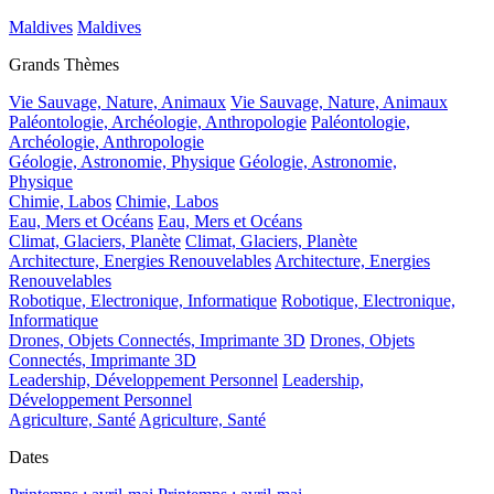
Maldives
Maldives
Grands Thèmes
Vie Sauvage, Nature, Animaux
Vie Sauvage, Nature, Animaux
Paléontologie, Archéologie, Anthropologie
Paléontologie,
Archéologie, Anthropologie
Géologie, Astronomie, Physique
Géologie, Astronomie,
Physique
Chimie, Labos
Chimie, Labos
Eau, Mers et Océans
Eau, Mers et Océans
Climat, Glaciers, Planète
Climat, Glaciers, Planète
Architecture, Energies Renouvelables
Architecture, Energies
Renouvelables
Robotique, Electronique, Informatique
Robotique, Electronique,
Informatique
Drones, Objets Connectés, Imprimante 3D
Drones, Objets
Connectés, Imprimante 3D
Leadership, Développement Personnel
Leadership,
Développement Personnel
Agriculture, Santé
Agriculture, Santé
Dates