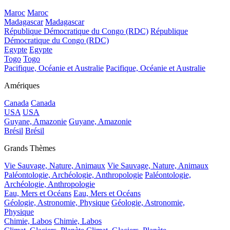
Maroc
Maroc
Madagascar
Madagascar
République Démocratique du Congo (RDC)
République
Démocratique du Congo (RDC)
Egypte
Egypte
Togo
Togo
Pacifique, Océanie et Australie
Pacifique, Océanie et Australie
Amériques
Canada
Canada
USA
USA
Guyane, Amazonie
Guyane, Amazonie
Brésil
Brésil
Grands Thèmes
Vie Sauvage, Nature, Animaux
Vie Sauvage, Nature, Animaux
Paléontologie, Archéologie, Anthropologie
Paléontologie,
Archéologie, Anthropologie
Eau, Mers et Océans
Eau, Mers et Océans
Géologie, Astronomie, Physique
Géologie, Astronomie,
Physique
Chimie, Labos
Chimie, Labos