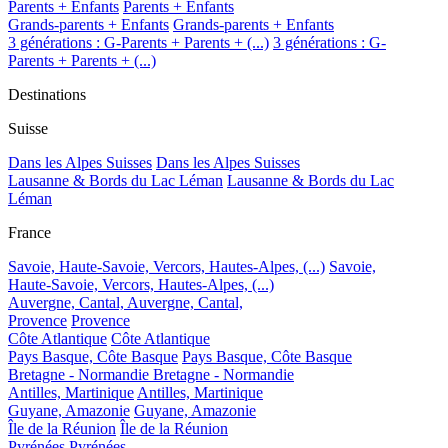
Parents + Enfants
Parents + Enfants
Grands-parents + Enfants
Grands-parents + Enfants
3 générations : G-Parents + Parents + (...)
3 générations : G-
Parents + Parents + (...)
Destinations
Suisse
Dans les Alpes Suisses
Dans les Alpes Suisses
Lausanne & Bords du Lac Léman
Lausanne & Bords du Lac
Léman
France
Savoie, Haute-Savoie, Vercors, Hautes-Alpes, (...)
Savoie,
Haute-Savoie, Vercors, Hautes-Alpes, (...)
Auvergne, Cantal,
Auvergne, Cantal,
Provence
Provence
Côte Atlantique
Côte Atlantique
Pays Basque, Côte Basque
Pays Basque, Côte Basque
Bretagne - Normandie
Bretagne - Normandie
Antilles, Martinique
Antilles, Martinique
Guyane, Amazonie
Guyane, Amazonie
Île de la Réunion
Île de la Réunion
Pyrénées
Pyrénées