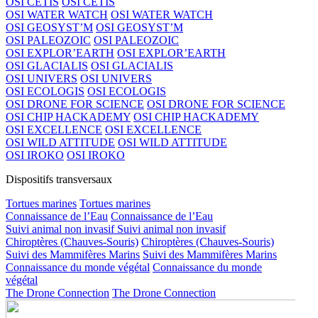
OSI CETIS
OSI CETIS
OSI WATER WATCH
OSI WATER WATCH
OSI GEOSYST’M
OSI GEOSYST’M
OSI PALEOZOIC
OSI PALEOZOIC
OSI EXPLOR’EARTH
OSI EXPLOR’EARTH
OSI GLACIALIS
OSI GLACIALIS
OSI UNIVERS
OSI UNIVERS
OSI ECOLOGIS
OSI ECOLOGIS
OSI DRONE FOR SCIENCE
OSI DRONE FOR SCIENCE
OSI CHIP HACKADEMY
OSI CHIP HACKADEMY
OSI EXCELLENCE
OSI EXCELLENCE
OSI WILD ATTITUDE
OSI WILD ATTITUDE
OSI IROKO
OSI IROKO
Dispositifs transversaux
Tortues marines
Tortues marines
Connaissance de l’Eau
Connaissance de l’Eau
Suivi animal non invasif
Suivi animal non invasif
Chiroptères (Chauves-Souris)
Chiroptères (Chauves-Souris)
Suivi des Mammifères Marins
Suivi des Mammifères Marins
Connaissance du monde végétal
Connaissance du monde
végétal
The Drone Connection
The Drone Connection