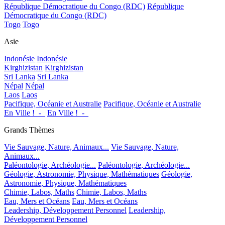
République Démocratique du Congo (RDC)
République
Démocratique du Congo (RDC)
Togo
Togo
Asie
Indonésie
Indonésie
Kirghizistan
Kirghizistan
Sri Lanka
Sri Lanka
Népal
Népal
Laos
Laos
Pacifique, Océanie et Australie
Pacifique, Océanie et Australie
En Ville !_-_
En Ville !_-_
Grands Thèmes
Vie Sauvage, Nature, Animaux...
Vie Sauvage, Nature,
Animaux...
Paléontologie, Archéologie...
Paléontologie, Archéologie...
Géologie, Astronomie, Physique, Mathématiques
Géologie,
Astronomie, Physique, Mathématiques
Chimie, Labos, Maths
Chimie, Labos, Maths
Eau, Mers et Océans
Eau, Mers et Océans
Leadership, Développement Personnel
Leadership,
Développement Personnel