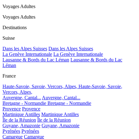
Voyages Adultes
Voyages Adultes
Destinations
Suisse
Dans les Alpes Suisses
Dans les Alpes Suisses
La Genève Internationale
La Genève Internationale
Lausanne & Bords du Lac Léman
Lausanne & Bords du Lac
Léman
France
Haute-Savoie, Savoie, Vercors, Alpes,
Haute-Savoie, Savoie,
Vercors, Alpes,
Auvergne, Cantal...
Auvergne, Cantal...
Bretagne - Normandie
Bretagne - Normandie
Provence
Provence
Martinique Antilles
Martinique Antilles
Île de la Réunion
Île de la Réunion
Guyane, Amazonie
Guyane, Amazonie
Pyrénées
Pyrénées
Camargue
Camargue