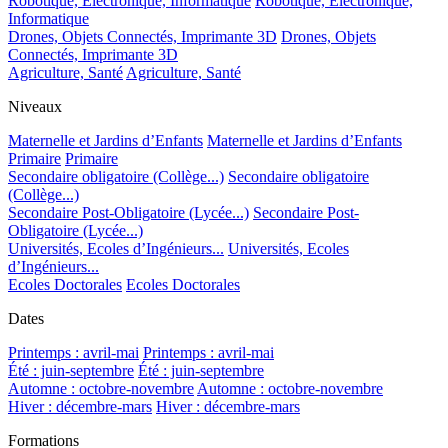
Robotique, Electronique, Informatique
Robotique, Electronique,
Informatique
Drones, Objets Connectés, Imprimante 3D
Drones, Objets
Connectés, Imprimante 3D
Agriculture, Santé
Agriculture, Santé
Niveaux
Maternelle et Jardins d’Enfants
Maternelle et Jardins d’Enfants
Primaire
Primaire
Secondaire obligatoire (Collège...)
Secondaire obligatoire
(Collège...)
Secondaire Post-Obligatoire (Lycée...)
Secondaire Post-
Obligatoire (Lycée...)
Universités, Ecoles d’Ingénieurs...
Universités, Ecoles
d’Ingénieurs...
Ecoles Doctorales
Ecoles Doctorales
Dates
Printemps : avril-mai
Printemps : avril-mai
Été : juin-septembre
Été : juin-septembre
Automne : octobre-novembre
Automne : octobre-novembre
Hiver : décembre-mars
Hiver : décembre-mars
Formations