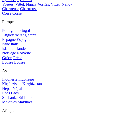
Vosges, Vittel, Nancy
Vosges, Vittel, Nancy
Chartreuse
Chartreuse
Corse
Corse
Europe
Portugal
Portugal
Angleterre
Angleterre
Espagne
Espagne
Italie
Italie
Islande
Islande
Norvège
Norvège
Grèce
Grèce
Ecosse
Ecosse
Asie
Indonésie
Indonésie
Kirghizistan
Kirghizistan
Népal
Népal
Laos
Laos
Sri Lanka
Sri Lanka
Maldives
Maldives
Afrique