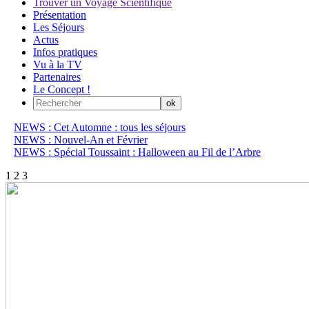
Trouver un Voyage Scientifique
Présentation
Les Séjours
Actus
Infos pratiques
Vu à la TV
Partenaires
Le Concept !
NEWS : Cet Automne : tous les séjours
NEWS : Nouvel-An et Février
NEWS : Spécial Toussaint : Halloween au Fil de l’Arbre
1
2
3