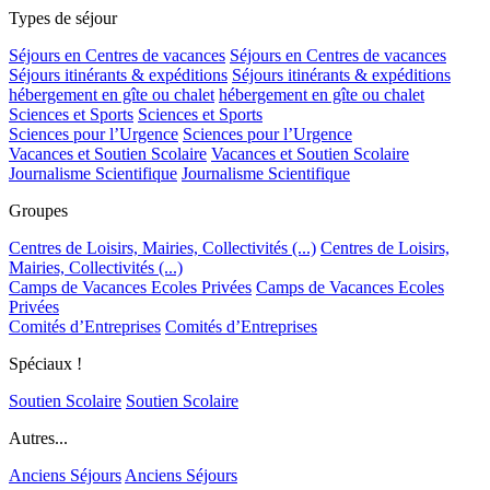
Types de séjour
Séjours en Centres de vacances
Séjours en Centres de vacances
Séjours itinérants & expéditions
Séjours itinérants & expéditions
hébergement en gîte ou chalet
hébergement en gîte ou chalet
Sciences et Sports
Sciences et Sports
Sciences pour l’Urgence
Sciences pour l’Urgence
Vacances et Soutien Scolaire
Vacances et Soutien Scolaire
Journalisme Scientifique
Journalisme Scientifique
Groupes
Centres de Loisirs, Mairies, Collectivités (...)
Centres de Loisirs,
Mairies, Collectivités (...)
Camps de Vacances Ecoles Privées
Camps de Vacances Ecoles
Privées
Comités d’Entreprises
Comités d’Entreprises
Spéciaux !
Soutien Scolaire
Soutien Scolaire
Autres...
Anciens Séjours
Anciens Séjours