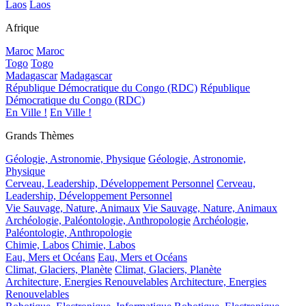
Laos
Laos
Afrique
Maroc
Maroc
Togo
Togo
Madagascar
Madagascar
République Démocratique du Congo (RDC)
République
Démocratique du Congo (RDC)
En Ville !
En Ville !
Grands Thèmes
Géologie, Astronomie, Physique
Géologie, Astronomie,
Physique
Cerveau, Leadership, Développement Personnel
Cerveau,
Leadership, Développement Personnel
Vie Sauvage, Nature, Animaux
Vie Sauvage, Nature, Animaux
Archéologie, Paléontologie, Anthropologie
Archéologie,
Paléontologie, Anthropologie
Chimie, Labos
Chimie, Labos
Eau, Mers et Océans
Eau, Mers et Océans
Climat, Glaciers, Planète
Climat, Glaciers, Planète
Architecture, Energies Renouvelables
Architecture, Energies
Renouvelables