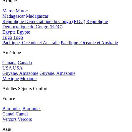
Afrique
Maroc
Maroc
Madagascar
Madagascar
République Démocratique du Congo (RDC)
République
Démocratique du Congo (RDC)
Egypte
Egypte
Togo
Togo
Pacifique, Océanie et Australie
Pacifique, Océanie et Australie
Amérique
Canada
Canada
USA
USA
Guyane, Amazonie
Guyane, Amazonie
Mexique
Mexique
Adultes Séjours Confort
France
Baronnies
Baronnies
Cantal
Cantal
Vercors
Vercors
Asie