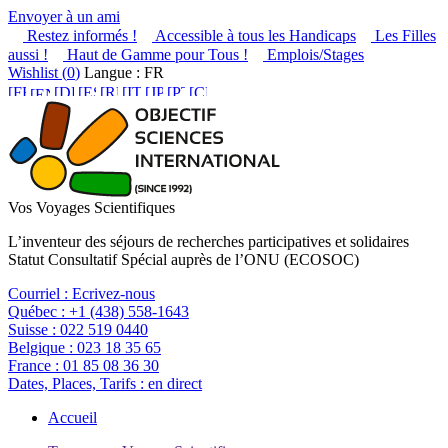
Envoyer à un ami
Restez informés !
Accessible à tous les Handicaps
Les Filles
aussi !
Haut de Gamme pour Tous !
Emplois/Stages
Wishlist (
0
)
Langue : FR
Vos Voyages Scientifiques
L’inventeur des séjours de recherches participatives et solidaires
Statut Consultatif Spécial auprès de l’ONU (ECOSOC)
Courriel :
Ecrivez-nous
Québec :
+1 (438) 558-1643
Suisse :
022 519 0440
Belgique :
023 18 35 65
France :
01 85 08 36 30
Dates, Places, Tarifs :
en direct
Accueil