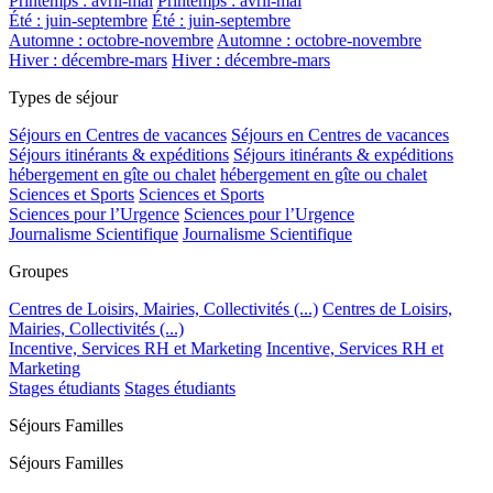
Printemps : avril-mai
Printemps : avril-mai
Été : juin-septembre
Été : juin-septembre
Automne : octobre-novembre
Automne : octobre-novembre
Hiver : décembre-mars
Hiver : décembre-mars
Types de séjour
Séjours en Centres de vacances
Séjours en Centres de vacances
Séjours itinérants & expéditions
Séjours itinérants & expéditions
hébergement en gîte ou chalet
hébergement en gîte ou chalet
Sciences et Sports
Sciences et Sports
Sciences pour l’Urgence
Sciences pour l’Urgence
Journalisme Scientifique
Journalisme Scientifique
Groupes
Centres de Loisirs, Mairies, Collectivités (...)
Centres de Loisirs,
Mairies, Collectivités (...)
Incentive, Services RH et Marketing
Incentive, Services RH et
Marketing
Stages étudiants
Stages étudiants
Séjours Familles
Séjours Familles