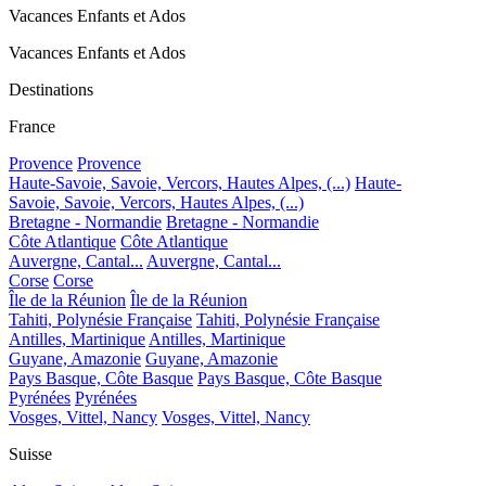
Vacances Enfants et Ados
Vacances Enfants et Ados
Destinations
France
Provence
Provence
Haute-Savoie, Savoie, Vercors, Hautes Alpes, (...)
Haute-
Savoie, Savoie, Vercors, Hautes Alpes, (...)
Bretagne - Normandie
Bretagne - Normandie
Côte Atlantique
Côte Atlantique
Auvergne, Cantal...
Auvergne, Cantal...
Corse
Corse
Île de la Réunion
Île de la Réunion
Tahiti, Polynésie Française
Tahiti, Polynésie Française
Antilles, Martinique
Antilles, Martinique
Guyane, Amazonie
Guyane, Amazonie
Pays Basque, Côte Basque
Pays Basque, Côte Basque
Pyrénées
Pyrénées
Vosges, Vittel, Nancy
Vosges, Vittel, Nancy
Suisse