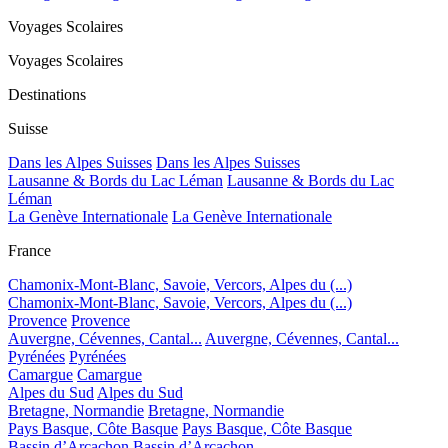
Voyages Scolaires
Voyages Scolaires
Destinations
Suisse
Dans les Alpes Suisses
Dans les Alpes Suisses
Lausanne & Bords du Lac Léman
Lausanne & Bords du Lac
Léman
La Genève Internationale
La Genève Internationale
France
Chamonix-Mont-Blanc, Savoie, Vercors, Alpes du (...)
Chamonix-Mont-Blanc, Savoie, Vercors, Alpes du (...)
Provence
Provence
Auvergne, Cévennes, Cantal...
Auvergne, Cévennes, Cantal...
Pyrénées
Pyrénées
Camargue
Camargue
Alpes du Sud
Alpes du Sud
Bretagne, Normandie
Bretagne, Normandie
Pays Basque, Côte Basque
Pays Basque, Côte Basque
Bassin d’Arcachon
Bassin d’Arcachon