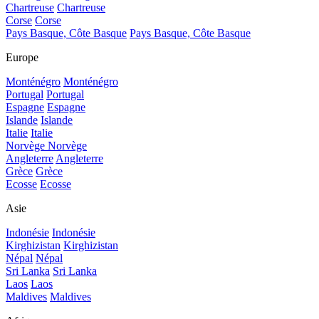
Chartreuse
Chartreuse
Corse
Corse
Pays Basque, Côte Basque
Pays Basque, Côte Basque
Europe
Monténégro
Monténégro
Portugal
Portugal
Espagne
Espagne
Islande
Islande
Italie
Italie
Norvège
Norvège
Angleterre
Angleterre
Grèce
Grèce
Ecosse
Ecosse
Asie
Indonésie
Indonésie
Kirghizistan
Kirghizistan
Népal
Népal
Sri Lanka
Sri Lanka
Laos
Laos
Maldives
Maldives