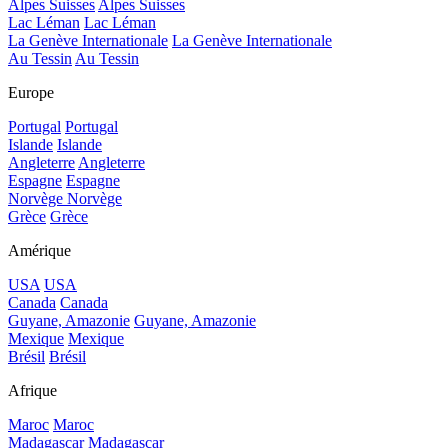
Alpes Suisses
Alpes Suisses
Lac Léman
Lac Léman
La Genève Internationale
La Genève Internationale
Au Tessin
Au Tessin
Europe
Portugal
Portugal
Islande
Islande
Angleterre
Angleterre
Espagne
Espagne
Norvège
Norvège
Grèce
Grèce
Amérique
USA
USA
Canada
Canada
Guyane, Amazonie
Guyane, Amazonie
Mexique
Mexique
Brésil
Brésil
Afrique
Maroc
Maroc
Madagascar
Madagascar