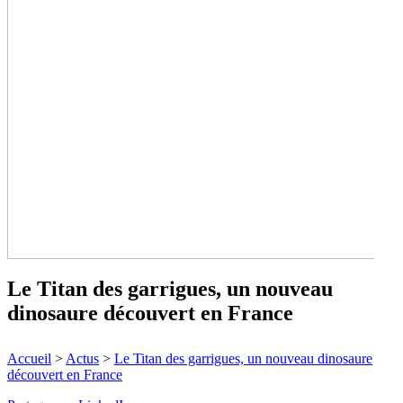
Le Titan des garrigues, un nouveau
dinosaure découvert en France
Ce dinosaure de la famille des titanosaures a été identifié près
Accueil
>
Actus
>
Le Titan des garrigues, un nouveau dinosaure
de Velaux dans un site de fouilles qui recèle de nombreux
découvert en France
fossiles.
↓ Lire le descriptif détaillé plus bas ↓