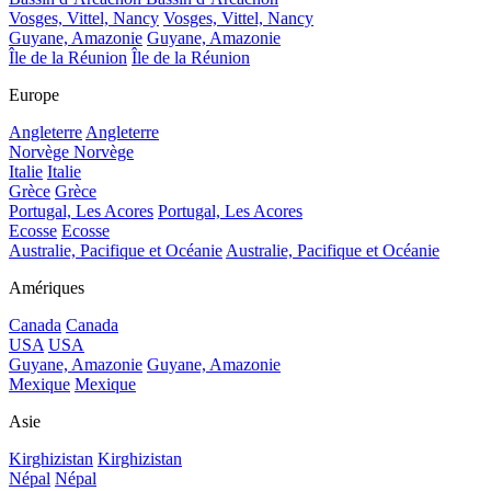
Vosges, Vittel, Nancy
Vosges, Vittel, Nancy
Guyane, Amazonie
Guyane, Amazonie
Île de la Réunion
Île de la Réunion
Europe
Angleterre
Angleterre
Norvège
Norvège
Italie
Italie
Grèce
Grèce
Portugal, Les Acores
Portugal, Les Acores
Ecosse
Ecosse
Australie, Pacifique et Océanie
Australie, Pacifique et Océanie
Amériques
Canada
Canada
USA
USA
Guyane, Amazonie
Guyane, Amazonie
Mexique
Mexique
Asie
Kirghizistan
Kirghizistan
Népal
Népal