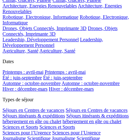
Climat, Glaciers, Planète
Climat, Glaciers, Planète
Architecture, Energies Renouvelables
Architecture, Energies
Renouvelables
Robotique, Electronique, Informatique
Robotique, Electronique,
Informatique
Drones, Objets Connectés, Imprimante 3D
Drones, Objets
Connectés, Imprimante 3D
Leadership, Développement Personnel
Leadership,
Développement Personnel
Agriculture, Santé
Agriculture, Santé
Dates
Printemps : avril-mai
Printemps : avril-mai
Été : juin-septembre
Été : juin-septembre
Automne : octobre-novembre
Automne : octobre-novembre
Hiver : décembre-mars
Hiver : décembre-mars
Types de séjour
Séjours en Centres de vacances
Séjours en Centres de vacances
Séjours itinérants & expéditions
Séjours itinérants & expéditions
hébergement en gîte ou chalet
hébergement en gîte ou chalet
Sciences et Sports
Sciences et Sports
Sciences pour l’Urgence
Sciences pour l’Urgence
Journalisme Scientifique
Journalisme Scientifique