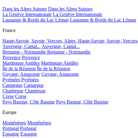
Dans les Alpes Suisses
Dans les Alpes Suisses
La Genève Internationale
La Genève Internationale
Lausanne & Bords du Lac Léman
Lausanne & Bords du Lac Léman
France
Haute-Savoie, Savoie, Vercors, Alpes,
Haute-Savoie, Savoie, Vercors
Auvergne, Cantal...
Auvergne, Cantal...
Bretagne - Normandie
Bretagne - Normandie
Provence
Provence
Martinique Antilles
Martinique Antilles
Île de la Réunion
Île de la Réunion
Guyane, Amazonie
Guyane, Amazonie
Pyrénées
Pyrénées
Camargue
Camargue
Chartreuse
Chartreuse
Corse
Corse
Pays Basque, Côte Basque
Pays Basque, Côte Basque
Europe
Monténégro
Monténégro
Portugal
Portugal
Espagne
Espagne