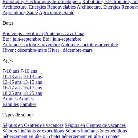
Robotique, Electronique, Informatique...
Robotique, Electronique, Inf
Architecture, Energies Renouvelables
Architecture, Energies Renouve
Agriculture, Santé
Agriculture, Santé
Dates
Printemps : avril-mai
Printemps : avril-mai
Été : juin-septembre
Été : juin-septembre
Automne : octobre-novembre
Automne : octobre-novembre
Hiver : décembre-mars
Hiver : décembre-mars
Ages
7-10 ans
7-10 ans
10-13 ans
10-13 ans
13-15 ans
13-15 ans
16-17 ans
16-17 ans
18-25 ans
18-25 ans
Adultes
Adultes
Familles
Familles
Types de séjour
Séjours en Centres de vacances
Séjours en Centres de vacances
Séjours itinérants & expéditions
Séjours itinérants & expéditions
hébergement en gîte ou chalet
hébergement en gîte ou chalet