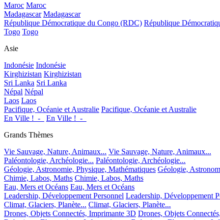
Maroc
Maroc
Madagascar
Madagascar
République Démocratique du Congo (RDC)
République Démocrati
Togo
Togo
Asie
Indonésie
Indonésie
Kirghizistan
Kirghizistan
Sri Lanka
Sri Lanka
Népal
Népal
Laos
Laos
Pacifique, Océanie et Australie
Pacifique, Océanie et Australie
En Ville !_-_
En Ville !_-_
Grands Thèmes
Vie Sauvage, Nature, Animaux...
Vie Sauvage, Nature, Animaux...
Paléontologie, Archéologie...
Paléontologie, Archéologie...
Géologie, Astronomie, Physique, Mathématiques
Géologie, Astronom
Chimie, Labos, Maths
Chimie, Labos, Maths
Eau, Mers et Océans
Eau, Mers et Océans
Leadership, Développement Personnel
Leadership, Développement P
Climat, Glaciers, Planète...
Climat, Glaciers, Planète...
Drones, Objets Connectés, Imprimante 3D
Drones, Objets Connectés