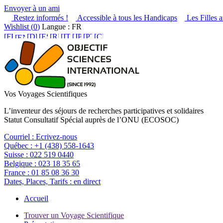
Envoyer à un ami
Restez informés !
Accessible à tous les Handicaps
Les Filles a
Wishlist (
0
)
Langue : FR
Vos Voyages Scientifiques
L’inventeur des séjours de recherches participatives et solidaires
Statut Consultatif Spécial auprès de l’ONU (ECOSOC)
Courriel :
Ecrivez-nous
Québec :
+1 (438) 558-1643
Suisse :
022 519 0440
Belgique :
023 18 35 65
France :
01 85 08 36 30
Dates, Places, Tarifs :
en direct
Accueil
Trouver un Voyage Scientifique