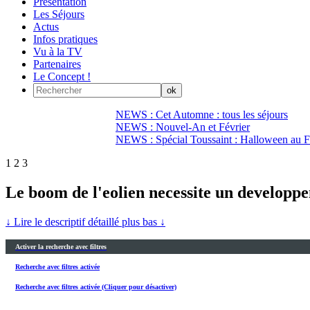
Présentation
Les Séjours
Actus
Infos pratiques
Vu à la TV
Partenaires
Le Concept !
NEWS : Cet Automne : tous les séjours
NEWS : Nouvel-An et Février
NEWS : Spécial Toussaint : Halloween au Fi
1
2
3
Le boom de l'eolien necessite un developpe
↓ Lire le descriptif détaillé plus bas ↓
Activer la recherche avec filtres
Recherche avec filtres activée
Recherche avec filtres activée (Cliquer pour désactiver)