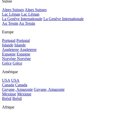
Suisse
Alpes Suisses
Alpes Suisses
Lac Léman
Lac Léman
La Genève Internationale
La Genève Internationale
Au Tessin
Au Tessin
Europe
Portugal
Portugal
Islande
Islande
Angleterre
Angleterre
Espagne
Espagne
Norvège
Norvège
Grèce
Grèce
Amérique
USA
USA
Canada
Canada
Guyane, Amazonie
Guyane, Amazonie
Mexique
Mexique
Brésil
Brésil
Afrique