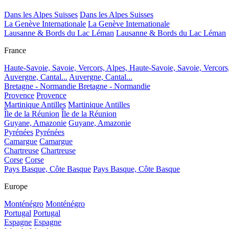
Dans les Alpes Suisses
Dans les Alpes Suisses
La Genève Internationale
La Genève Internationale
Lausanne & Bords du Lac Léman
Lausanne & Bords du Lac Léman
France
Haute-Savoie, Savoie, Vercors, Alpes,
Haute-Savoie, Savoie, Vercors
Auvergne, Cantal...
Auvergne, Cantal...
Bretagne - Normandie
Bretagne - Normandie
Provence
Provence
Martinique Antilles
Martinique Antilles
Île de la Réunion
Île de la Réunion
Guyane, Amazonie
Guyane, Amazonie
Pyrénées
Pyrénées
Camargue
Camargue
Chartreuse
Chartreuse
Corse
Corse
Pays Basque, Côte Basque
Pays Basque, Côte Basque
Europe
Monténégro
Monténégro
Portugal
Portugal
Espagne
Espagne