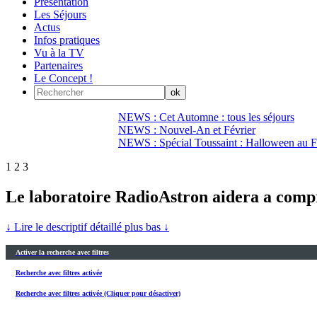
Présentation
Les Séjours
Actus
Infos pratiques
Vu à la TV
Partenaires
Le Concept !
NEWS : Cet Automne : tous les séjours
NEWS : Nouvel-An et Février
NEWS : Spécial Toussaint : Halloween au Fi
1
2
3
Le laboratoire RadioAstron aidera a compr
↓ Lire le descriptif détaillé plus bas ↓
Activer la recherche avec filtres
Recherche avec filtres activée
Recherche avec filtres activée (Cliquer pour désactiver)