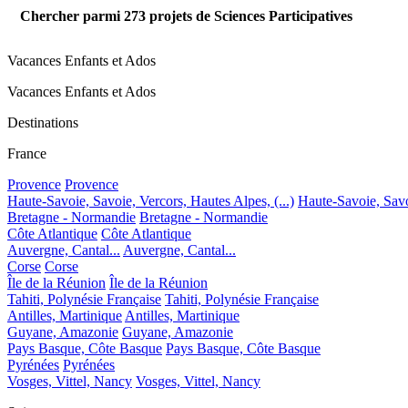
Chercher parmi
273
projets de Sciences Participatives
Vacances Enfants et Ados
Vacances Enfants et Ados
Destinations
France
Provence
Provence
Haute-Savoie, Savoie, Vercors, Hautes Alpes, (...)
Haute-Savoie, Savoi
Bretagne - Normandie
Bretagne - Normandie
Côte Atlantique
Côte Atlantique
Auvergne, Cantal...
Auvergne, Cantal...
Corse
Corse
Île de la Réunion
Île de la Réunion
Tahiti, Polynésie Française
Tahiti, Polynésie Française
Antilles, Martinique
Antilles, Martinique
Guyane, Amazonie
Guyane, Amazonie
Pays Basque, Côte Basque
Pays Basque, Côte Basque
Pyrénées
Pyrénées
Vosges, Vittel, Nancy
Vosges, Vittel, Nancy