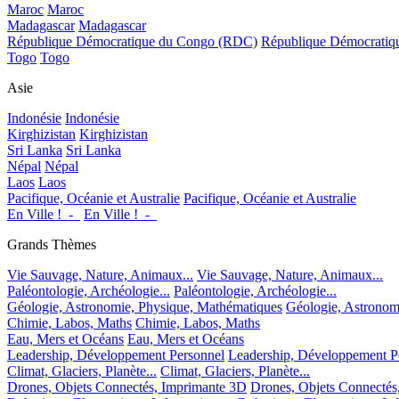
Maroc
Maroc
Madagascar
Madagascar
République Démocratique du Congo (RDC)
République Démocrati
Togo
Togo
Asie
Indonésie
Indonésie
Kirghizistan
Kirghizistan
Sri Lanka
Sri Lanka
Népal
Népal
Laos
Laos
Pacifique, Océanie et Australie
Pacifique, Océanie et Australie
En Ville !_-_
En Ville !_-_
Grands Thèmes
Vie Sauvage, Nature, Animaux...
Vie Sauvage, Nature, Animaux...
Paléontologie, Archéologie...
Paléontologie, Archéologie...
Géologie, Astronomie, Physique, Mathématiques
Géologie, Astronom
Chimie, Labos, Maths
Chimie, Labos, Maths
Eau, Mers et Océans
Eau, Mers et Océans
Leadership, Développement Personnel
Leadership, Développement P
Climat, Glaciers, Planète...
Climat, Glaciers, Planète...
Drones, Objets Connectés, Imprimante 3D
Drones, Objets Connectés