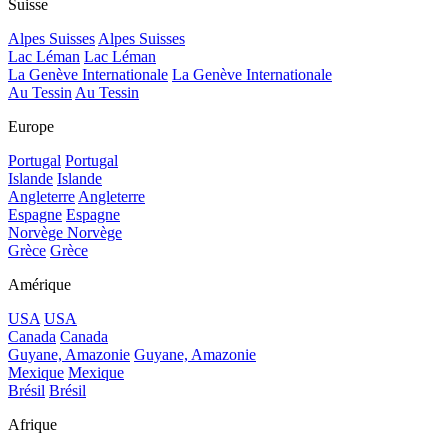
Suisse
Alpes Suisses
Alpes Suisses
Lac Léman
Lac Léman
La Genève Internationale
La Genève Internationale
Au Tessin
Au Tessin
Europe
Portugal
Portugal
Islande
Islande
Angleterre
Angleterre
Espagne
Espagne
Norvège
Norvège
Grèce
Grèce
Amérique
USA
USA
Canada
Canada
Guyane, Amazonie
Guyane, Amazonie
Mexique
Mexique
Brésil
Brésil
Afrique