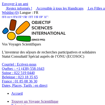
Envoyer à un ami
Restez informés !
Accessible à tous les Handicaps
Les Filles a
Wishlist (
0
)
Langue : FR
Vos Voyages Scientifiques
L’inventeur des séjours de recherches participatives et solidaires
Statut Consultatif Spécial auprès de l’ONU (ECOSOC)
Courriel :
Ecrivez-nous
Québec :
+1 (438) 558-1643
Suisse :
022 519 0440
Belgique :
023 18 35 65
France :
01 85 08 36 30
Dates, Places, Tarifs :
en direct
Accueil
Trouver un Voyage Scientifique