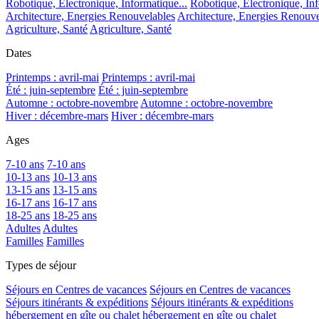
Robotique, Electronique, Informatique...
Robotique, Electronique, Inf
Architecture, Energies Renouvelables
Architecture, Energies Renouve
Agriculture, Santé
Agriculture, Santé
Dates
Printemps : avril-mai
Printemps : avril-mai
Été : juin-septembre
Été : juin-septembre
Automne : octobre-novembre
Automne : octobre-novembre
Hiver : décembre-mars
Hiver : décembre-mars
Ages
7-10 ans
7-10 ans
10-13 ans
10-13 ans
13-15 ans
13-15 ans
16-17 ans
16-17 ans
18-25 ans
18-25 ans
Adultes
Adultes
Familles
Familles
Types de séjour
Séjours en Centres de vacances
Séjours en Centres de vacances
Séjours itinérants & expéditions
Séjours itinérants & expéditions
hébergement en gîte ou chalet
hébergement en gîte ou chalet