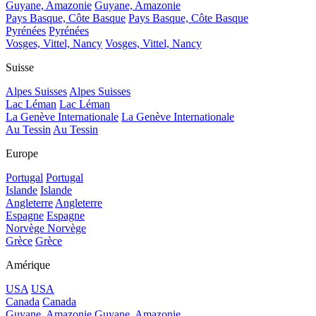
Guyane, Amazonie
Guyane, Amazonie
Pays Basque, Côte Basque
Pays Basque, Côte Basque
Pyrénées
Pyrénées
Vosges, Vittel, Nancy
Vosges, Vittel, Nancy
Suisse
Alpes Suisses
Alpes Suisses
Lac Léman
Lac Léman
La Genève Internationale
La Genève Internationale
Au Tessin
Au Tessin
Europe
Portugal
Portugal
Islande
Islande
Angleterre
Angleterre
Espagne
Espagne
Norvège
Norvège
Grèce
Grèce
Amérique
USA
USA
Canada
Canada
Guyane, Amazonie
Guyane, Amazonie