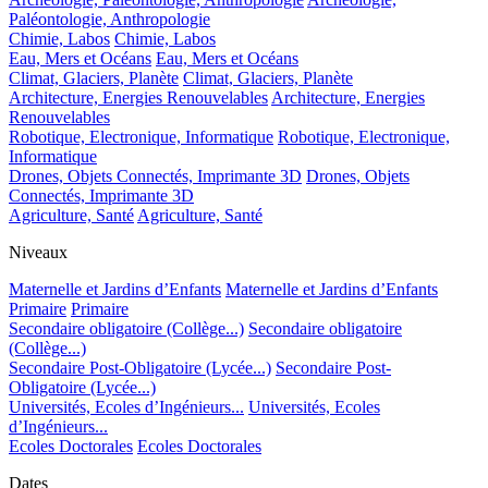
Paléontologie, Anthropologie
Chimie, Labos
Chimie, Labos
Eau, Mers et Océans
Eau, Mers et Océans
Climat, Glaciers, Planète
Climat, Glaciers, Planète
Architecture, Energies Renouvelables
Architecture, Energies
Renouvelables
Robotique, Electronique, Informatique
Robotique, Electronique,
Informatique
Drones, Objets Connectés, Imprimante 3D
Drones, Objets
Connectés, Imprimante 3D
Agriculture, Santé
Agriculture, Santé
Niveaux
Maternelle et Jardins d’Enfants
Maternelle et Jardins d’Enfants
Primaire
Primaire
Secondaire obligatoire (Collège...)
Secondaire obligatoire
(Collège...)
Secondaire Post-Obligatoire (Lycée...)
Secondaire Post-
Obligatoire (Lycée...)
Universités, Ecoles d’Ingénieurs...
Universités, Ecoles
d’Ingénieurs...
Ecoles Doctorales
Ecoles Doctorales
Dates