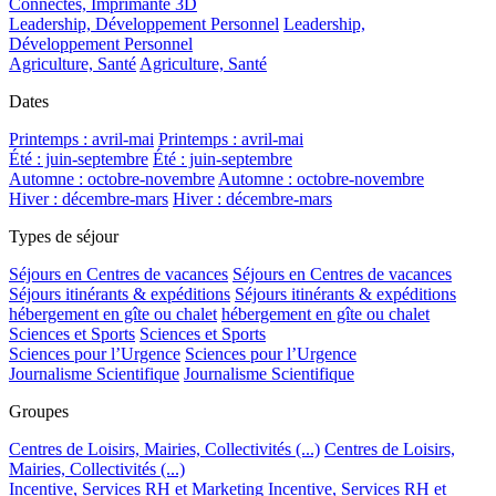
Connectés, Imprimante 3D
Leadership, Développement Personnel
Leadership,
Développement Personnel
Agriculture, Santé
Agriculture, Santé
Dates
Printemps : avril-mai
Printemps : avril-mai
Été : juin-septembre
Été : juin-septembre
Automne : octobre-novembre
Automne : octobre-novembre
Hiver : décembre-mars
Hiver : décembre-mars
Types de séjour
Séjours en Centres de vacances
Séjours en Centres de vacances
Séjours itinérants & expéditions
Séjours itinérants & expéditions
hébergement en gîte ou chalet
hébergement en gîte ou chalet
Sciences et Sports
Sciences et Sports
Sciences pour l’Urgence
Sciences pour l’Urgence
Journalisme Scientifique
Journalisme Scientifique
Groupes
Centres de Loisirs, Mairies, Collectivités (...)
Centres de Loisirs,
Mairies, Collectivités (...)
Incentive, Services RH et Marketing
Incentive, Services RH et