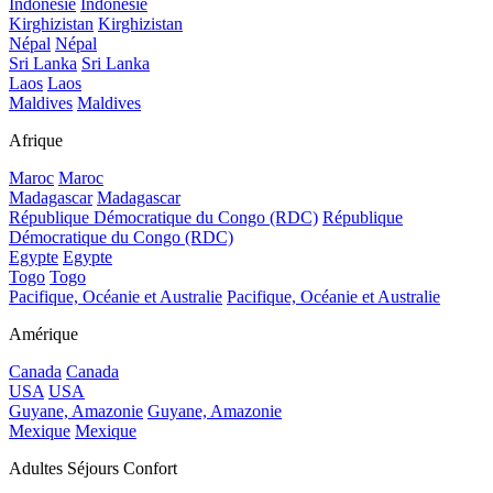
Indonésie
Indonésie
Kirghizistan
Kirghizistan
Népal
Népal
Sri Lanka
Sri Lanka
Laos
Laos
Maldives
Maldives
Afrique
Maroc
Maroc
Madagascar
Madagascar
République Démocratique du Congo (RDC)
République
Démocratique du Congo (RDC)
Egypte
Egypte
Togo
Togo
Pacifique, Océanie et Australie
Pacifique, Océanie et Australie
Amérique
Canada
Canada
USA
USA
Guyane, Amazonie
Guyane, Amazonie
Mexique
Mexique
Adultes Séjours Confort