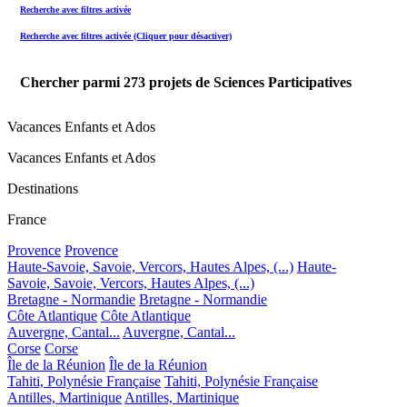
Recherche avec filtres activée
Recherche avec filtres activée (Cliquer pour désactiver)
Chercher parmi
273
projets de Sciences Participatives
Vacances Enfants et Ados
Vacances Enfants et Ados
Destinations
France
Provence
Provence
Haute-Savoie, Savoie, Vercors, Hautes Alpes, (...)
Haute-
Savoie, Savoie, Vercors, Hautes Alpes, (...)
Bretagne - Normandie
Bretagne - Normandie
Côte Atlantique
Côte Atlantique
Auvergne, Cantal...
Auvergne, Cantal...
Corse
Corse
Île de la Réunion
Île de la Réunion
Tahiti, Polynésie Française
Tahiti, Polynésie Française
Antilles, Martinique
Antilles, Martinique