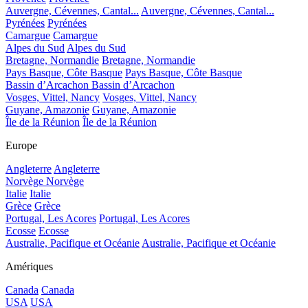
Auvergne, Cévennes, Cantal...
Auvergne, Cévennes, Cantal...
Pyrénées
Pyrénées
Camargue
Camargue
Alpes du Sud
Alpes du Sud
Bretagne, Normandie
Bretagne, Normandie
Pays Basque, Côte Basque
Pays Basque, Côte Basque
Bassin d’Arcachon
Bassin d’Arcachon
Vosges, Vittel, Nancy
Vosges, Vittel, Nancy
Guyane, Amazonie
Guyane, Amazonie
Île de la Réunion
Île de la Réunion
Europe
Angleterre
Angleterre
Norvège
Norvège
Italie
Italie
Grèce
Grèce
Portugal, Les Acores
Portugal, Les Acores
Ecosse
Ecosse
Australie, Pacifique et Océanie
Australie, Pacifique et Océanie
Amériques
Canada
Canada
USA
USA