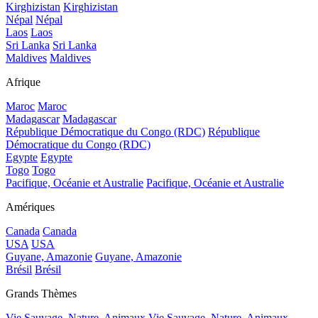
Kirghizistan
Kirghizistan
Népal
Népal
Laos
Laos
Sri Lanka
Sri Lanka
Maldives
Maldives
Afrique
Maroc
Maroc
Madagascar
Madagascar
République Démocratique du Congo (RDC)
République
Démocratique du Congo (RDC)
Egypte
Egypte
Togo
Togo
Pacifique, Océanie et Australie
Pacifique, Océanie et Australie
Amériques
Canada
Canada
USA
USA
Guyane, Amazonie
Guyane, Amazonie
Brésil
Brésil
Grands Thèmes
Vie Sauvage, Nature, Animaux
Vie Sauvage, Nature, Animaux