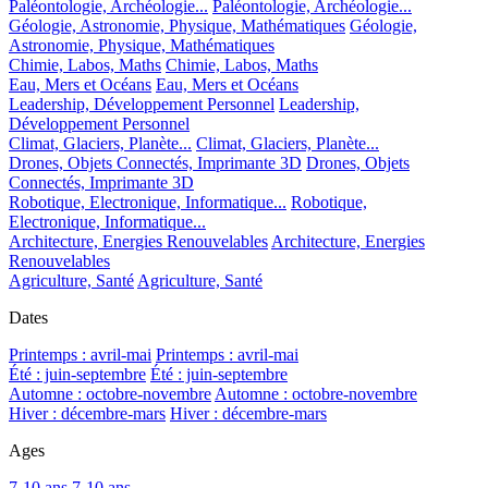
Paléontologie, Archéologie...
Paléontologie, Archéologie...
Géologie, Astronomie, Physique, Mathématiques
Géologie,
Astronomie, Physique, Mathématiques
Chimie, Labos, Maths
Chimie, Labos, Maths
Eau, Mers et Océans
Eau, Mers et Océans
Leadership, Développement Personnel
Leadership,
Développement Personnel
Climat, Glaciers, Planète...
Climat, Glaciers, Planète...
Drones, Objets Connectés, Imprimante 3D
Drones, Objets
Connectés, Imprimante 3D
Robotique, Electronique, Informatique...
Robotique,
Electronique, Informatique...
Architecture, Energies Renouvelables
Architecture, Energies
Renouvelables
Agriculture, Santé
Agriculture, Santé
Dates
Printemps : avril-mai
Printemps : avril-mai
Été : juin-septembre
Été : juin-septembre
Automne : octobre-novembre
Automne : octobre-novembre
Hiver : décembre-mars
Hiver : décembre-mars
Ages
7-10 ans
7-10 ans