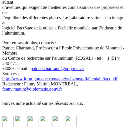
autant
d’avenues qui exigent de meilleures connaissances des proprietes et
de
l’equilibre des differentes phases. Le Laboratoire virtuel sera integre
au
logiciel FactSage deja utilise a l’echelle mondiale par l’industrie de
l’aluminium.
Pour en savoir plus, contacts :
Patrice Chartrand, Professeur a l’Ecole Polytechnique de Montreal -
Membre
du Centre de recherche sur l’aluminium (REGAL) - tel : +1 (514)
340 4711
x4089 - email :
patrice.chartrand
@
polymtl.ca
Sources :
http://www.fqrnt.gouv.qc.ca/nateq/webzine/pdf/Genial_8oct.pdf
Redacteur : Fanny Martin, MONTREAL,
fanny.martin
@
diplomatie.gouv.fr
Suivez notre actualité sur les réseaux sociaux :