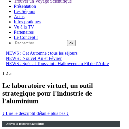
Trouver un Voyage Scientifique
Présentation
Les Séjours
Actus
Infos pratiques
Vu à la TV
Partenaires
Le Concept !
NEWS : Cet Automne : tous les séjours
NEWS : Nouvel-An et Février
NEWS : Spécial Toussaint : Halloween au Fil de l’Arbre
1
2
3
Le laboratoire virtuel, un outil
strategique pour l'industrie de
l'aluminium
↓ Lire le descriptif détaillé plus bas ↓
Activer la recherche avec filtres