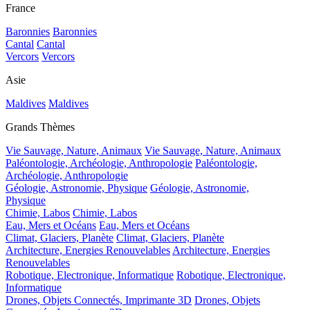
France
Baronnies
Baronnies
Cantal
Cantal
Vercors
Vercors
Asie
Maldives
Maldives
Grands Thèmes
Vie Sauvage, Nature, Animaux
Vie Sauvage, Nature, Animaux
Paléontologie, Archéologie, Anthropologie
Paléontologie,
Archéologie, Anthropologie
Géologie, Astronomie, Physique
Géologie, Astronomie,
Physique
Chimie, Labos
Chimie, Labos
Eau, Mers et Océans
Eau, Mers et Océans
Climat, Glaciers, Planète
Climat, Glaciers, Planète
Architecture, Energies Renouvelables
Architecture, Energies
Renouvelables
Robotique, Electronique, Informatique
Robotique, Electronique,
Informatique
Drones, Objets Connectés, Imprimante 3D
Drones, Objets