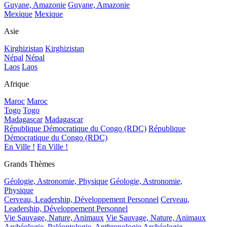
Guyane, Amazonie
Guyane, Amazonie
Mexique
Mexique
Asie
Kirghizistan
Kirghizistan
Népal
Népal
Laos
Laos
Afrique
Maroc
Maroc
Togo
Togo
Madagascar
Madagascar
République Démocratique du Congo (RDC)
République
Démocratique du Congo (RDC)
En Ville !
En Ville !
Grands Thèmes
Géologie, Astronomie, Physique
Géologie, Astronomie,
Physique
Cerveau, Leadership, Développement Personnel
Cerveau,
Leadership, Développement Personnel
Vie Sauvage, Nature, Animaux
Vie Sauvage, Nature, Animaux
Archéologie, Paléontologie, Anthropologie
Archéologie,