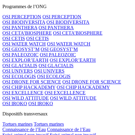
Programmes de l’ONG
OSI PERCEPTION
OSI PERCEPTION
OSI BIODIVERSITA
OSI BIODIVERSITA
OSI PANTHERA
OSI PANTHERA
OSI CETA’BIOSPHERE
OSI CETA’BIOSPHERE
OSI CETIS
OSI CETIS
OSI WATER WATCH
OSI WATER WATCH
OSI GEOSYST’M
OSI GEOSYST’M
OSI PALEOZOIC
OSI PALEOZOIC
OSI EXPLOR’EARTH
OSI EXPLOR’EARTH
OSI GLACIALIS
OSI GLACIALIS
OSI UNIVERS
OSI UNIVERS
OSI ECOLOGIS
OSI ECOLOGIS
OSI DRONE FOR SCIENCE
OSI DRONE FOR SCIENCE
OSI CHIP HACKADEMY
OSI CHIP HACKADEMY
OSI EXCELLENCE
OSI EXCELLENCE
OSI WILD ATTITUDE
OSI WILD ATTITUDE
OSI IROKO
OSI IROKO
Dispositifs transversaux
Tortues marines
Tortues marines
Connaissance de l’Eau
Connaissance de l’Eau
Suivi animal non invasif
Suivi animal non invasif