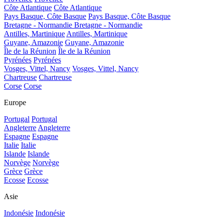
Côte Atlantique
Côte Atlantique
Pays Basque, Côte Basque
Pays Basque, Côte Basque
Bretagne - Normandie
Bretagne - Normandie
Antilles, Martinique
Antilles, Martinique
Guyane, Amazonie
Guyane, Amazonie
Île de la Réunion
Île de la Réunion
Pyrénées
Pyrénées
Vosges, Vittel, Nancy
Vosges, Vittel, Nancy
Chartreuse
Chartreuse
Corse
Corse
Europe
Portugal
Portugal
Angleterre
Angleterre
Espagne
Espagne
Italie
Italie
Islande
Islande
Norvège
Norvège
Grèce
Grèce
Ecosse
Ecosse
Asie
Indonésie
Indonésie