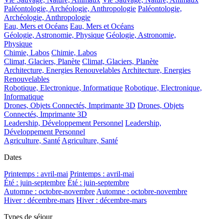
Paléontologie, Archéologie, Anthropologie
Paléontologie,
Archéologie, Anthropologie
Eau, Mers et Océans
Eau, Mers et Océans
Géologie, Astronomie, Physique
Géologie, Astronomie,
Physique
Chimie, Labos
Chimie, Labos
Climat, Glaciers, Planète
Climat, Glaciers, Planète
Architecture, Energies Renouvelables
Architecture, Energies
Renouvelables
Robotique, Electronique, Informatique
Robotique, Electronique,
Informatique
Drones, Objets Connectés, Imprimante 3D
Drones, Objets
Connectés, Imprimante 3D
Leadership, Développement Personnel
Leadership,
Développement Personnel
Agriculture, Santé
Agriculture, Santé
Dates
Printemps : avril-mai
Printemps : avril-mai
Été : juin-septembre
Été : juin-septembre
Automne : octobre-novembre
Automne : octobre-novembre
Hiver : décembre-mars
Hiver : décembre-mars
Types de séjour