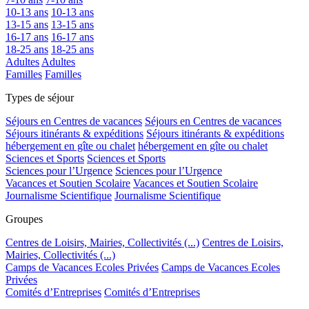
10-13 ans
10-13 ans
13-15 ans
13-15 ans
16-17 ans
16-17 ans
18-25 ans
18-25 ans
Adultes
Adultes
Familles
Familles
Types de séjour
Séjours en Centres de vacances
Séjours en Centres de vacances
Séjours itinérants & expéditions
Séjours itinérants & expéditions
hébergement en gîte ou chalet
hébergement en gîte ou chalet
Sciences et Sports
Sciences et Sports
Sciences pour l’Urgence
Sciences pour l’Urgence
Vacances et Soutien Scolaire
Vacances et Soutien Scolaire
Journalisme Scientifique
Journalisme Scientifique
Groupes
Centres de Loisirs, Mairies, Collectivités (...)
Centres de Loisirs,
Mairies, Collectivités (...)
Camps de Vacances Ecoles Privées
Camps de Vacances Ecoles
Privées
Comités d’Entreprises
Comités d’Entreprises