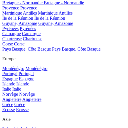
Bretagne - Normandie
Bretagne - Normandie
Provence
Provence
Martinique Antilles
Martinique Antilles
Île de la Réunion
Île de la Réunion
Guyane, Amazonie
Guyane, Amazonie
Pyrénées
Pyrénées
Camargue
Camargue
Chartreuse
Chartreuse
Corse
Corse
Pays Basque, Côte Basque
Pays Basque, Côte Basque
Europe
Monténégro
Monténégro
Portugal
Portugal
Espagne
Espagne
Islande
Islande
Italie
Italie
Norvège
Norvège
Angleterre
Angleterre
Grèce
Grèce
Ecosse
Ecosse
Asie