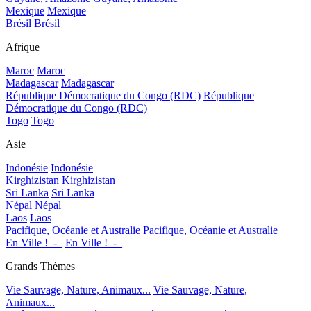
Mexique
Mexique
Brésil
Brésil
Afrique
Maroc
Maroc
Madagascar
Madagascar
République Démocratique du Congo (RDC)
République
Démocratique du Congo (RDC)
Togo
Togo
Asie
Indonésie
Indonésie
Kirghizistan
Kirghizistan
Sri Lanka
Sri Lanka
Népal
Népal
Laos
Laos
Pacifique, Océanie et Australie
Pacifique, Océanie et Australie
En Ville !_-_
En Ville !_-_
Grands Thèmes
Vie Sauvage, Nature, Animaux...
Vie Sauvage, Nature,
Animaux...