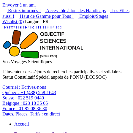
Envoyer à un ami
Restez informés !
Accessible à tous les Handicaps
Les Filles
aussi !
Haut de Gamme pour Tous !
Emplois/Stages
Wishlist (
0
)
Langue : FR
Vos Voyages Scientifiques
L’inventeur des séjours de recherches participatives et solidaires
Statut Consultatif Spécial auprès de l’ONU (ECOSOC)
Courriel :
Ecrivez-nous
Québec :
+1 (438) 558-1643
Suisse :
022 519 0440
Belgique :
023 18 35 65
France :
01 85 08 36 30
Dates, Places, Tarifs :
en direct
Accueil