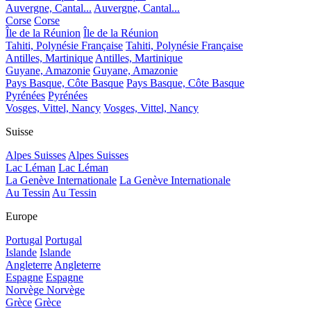
Auvergne, Cantal...
Auvergne, Cantal...
Corse
Corse
Île de la Réunion
Île de la Réunion
Tahiti, Polynésie Française
Tahiti, Polynésie Française
Antilles, Martinique
Antilles, Martinique
Guyane, Amazonie
Guyane, Amazonie
Pays Basque, Côte Basque
Pays Basque, Côte Basque
Pyrénées
Pyrénées
Vosges, Vittel, Nancy
Vosges, Vittel, Nancy
Suisse
Alpes Suisses
Alpes Suisses
Lac Léman
Lac Léman
La Genève Internationale
La Genève Internationale
Au Tessin
Au Tessin
Europe
Portugal
Portugal
Islande
Islande
Angleterre
Angleterre
Espagne
Espagne
Norvège
Norvège
Grèce
Grèce