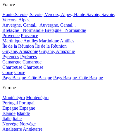
France
Haute-Savoie, Savoie, Vercors, Alpes,
Haute-Savoie, Savoie,
Vercors, Alpes,
Auvergne, Cantal...
Auvergne, Cantal...
Bretagne - Normandie
Bretagne - Normandie
Provence
Provence
Martinique Antilles
Martinique Antilles
Île de la Réunion
Île de la Réunion
Guyane, Amazonie
Guyane, Amazonie
Pyrénées
Pyrénées
Camargue
Camargue
Chartreuse
Chartreuse
Corse
Corse
Pays Basque, Côte Basque
Pays Basque, Côte Basque
Europe
Monténégro
Monténégro
Portugal
Portugal
Espagne
Espagne
Islande
Islande
Italie
Italie
Norvège
Norvège
Angleterre
Angleterre