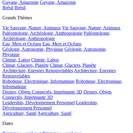
Guyane, Amazonie
Guyane, Amazonie
Brésil
Brésil
Grands Thèmes
Vie Sauvage, Nature, Animaux
Vie Sauvage, Nature, Animaux
Paléontologie, Archéologie, Anthropologie
Paléontologie,
Archéologie, Anthropologie
Eau, Mers et Océans
Eau, Mers et Océans
Géologie, Astronomie, Physique
Géologie, Astronomie,
Physique
Chimie, Labos
Chimie, Labos
Climat, Glaciers, Planète
Climat, Glaciers, Planète
Architecture, Energies Renouvelables
Architecture, Energies
Renouvelables
Robotique, Electronique, Informatique
Robotique, Electronique,
Informatique
Drones, Objets Connectés, Imprimante 3D
Drones, Objets
Connectés, Imprimante 3D
Leadership, Développement Personnel
Leadership,
Développement Personnel
Agriculture, Santé
Agriculture, Santé
Dates