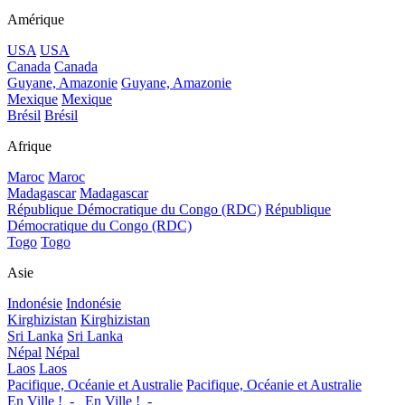
Amérique
USA
USA
Canada
Canada
Guyane, Amazonie
Guyane, Amazonie
Mexique
Mexique
Brésil
Brésil
Afrique
Maroc
Maroc
Madagascar
Madagascar
République Démocratique du Congo (RDC)
République
Démocratique du Congo (RDC)
Togo
Togo
Asie
Indonésie
Indonésie
Kirghizistan
Kirghizistan
Sri Lanka
Sri Lanka
Népal
Népal
Laos
Laos
Pacifique, Océanie et Australie
Pacifique, Océanie et Australie
En Ville !_-_
En Ville !_-_