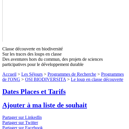
Classe découverte en biodiversité
Sur les traces des loups en classe
Des aventures hors du commun, des projets de sciences
participatives pour le développement durable
Accueil
>
Les Séjours
>
Programmes de Recherche
>
Programmes
de l'ONG
>
OSI BIODIVERSITA
>
Le loup en classe découverte
Le loup en classe découverte
Niveaux 1
Dates Places et Tarifs
à 4
Ajouter à ma liste de souhait
Partez à la rencontre du loup et explorez son rôle au sein de nos
écosystèmes montagnards !
↓ Lire le descriptif détaillé plus bas
Partager sur LinkedIn
↓
Niveaux 1 à 4
Partager sur Twitter
Partager sur Facebook