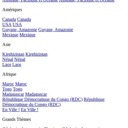
Amériques
Canada
Canada
USA
USA
Guyane, Amazonie
Guyane, Amazonie
Mexique
Mexique
Asie
Kirghizistan
Kirghizistan
Népal
Népal
Laos
Laos
Afrique
Maroc
Maroc
Togo
Togo
Madagascar
Madagascar
République Démocratique du Congo (RDC)
République
Démocratique du Congo (RDC)
En Ville !
En Ville !
Grands Thèmes