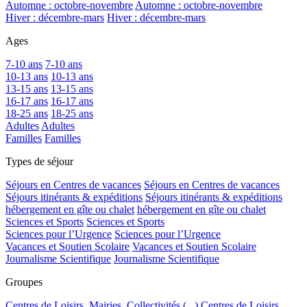
Automne : octobre-novembre
Automne : octobre-novembre
Hiver : décembre-mars
Hiver : décembre-mars
Ages
7-10 ans
7-10 ans
10-13 ans
10-13 ans
13-15 ans
13-15 ans
16-17 ans
16-17 ans
18-25 ans
18-25 ans
Adultes
Adultes
Familles
Familles
Types de séjour
Séjours en Centres de vacances
Séjours en Centres de vacances
Séjours itinérants & expéditions
Séjours itinérants & expéditions
hébergement en gîte ou chalet
hébergement en gîte ou chalet
Sciences et Sports
Sciences et Sports
Sciences pour l’Urgence
Sciences pour l’Urgence
Vacances et Soutien Scolaire
Vacances et Soutien Scolaire
Journalisme Scientifique
Journalisme Scientifique
Groupes
Centres de Loisirs, Mairies, Collectivités (...)
Centres de Loisirs,