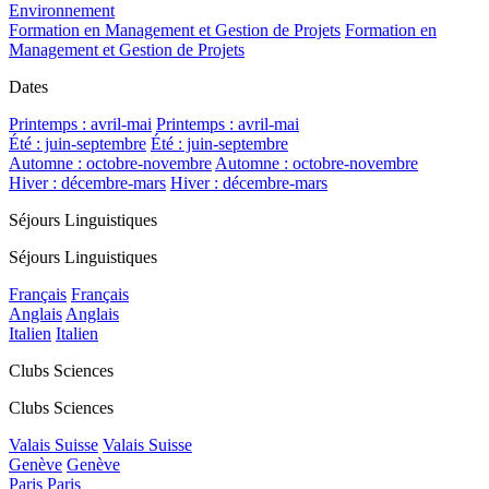
Environnement
Formation en Management et Gestion de Projets
Formation en
Management et Gestion de Projets
Dates
Printemps : avril-mai
Printemps : avril-mai
Été : juin-septembre
Été : juin-septembre
Automne : octobre-novembre
Automne : octobre-novembre
Hiver : décembre-mars
Hiver : décembre-mars
Séjours Linguistiques
Séjours Linguistiques
Français
Français
Anglais
Anglais
Italien
Italien
Clubs Sciences
Clubs Sciences
Valais Suisse
Valais Suisse
Genève
Genève
Paris
Paris