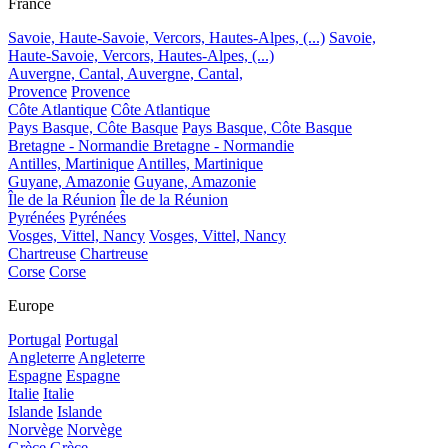
France
Savoie, Haute-Savoie, Vercors, Hautes-Alpes, (...)
Savoie,
Haute-Savoie, Vercors, Hautes-Alpes, (...)
Auvergne, Cantal,
Auvergne, Cantal,
Provence
Provence
Côte Atlantique
Côte Atlantique
Pays Basque, Côte Basque
Pays Basque, Côte Basque
Bretagne - Normandie
Bretagne - Normandie
Antilles, Martinique
Antilles, Martinique
Guyane, Amazonie
Guyane, Amazonie
Île de la Réunion
Île de la Réunion
Pyrénées
Pyrénées
Vosges, Vittel, Nancy
Vosges, Vittel, Nancy
Chartreuse
Chartreuse
Corse
Corse
Europe
Portugal
Portugal
Angleterre
Angleterre
Espagne
Espagne
Italie
Italie
Islande
Islande
Norvège
Norvège
Grèce
Grèce