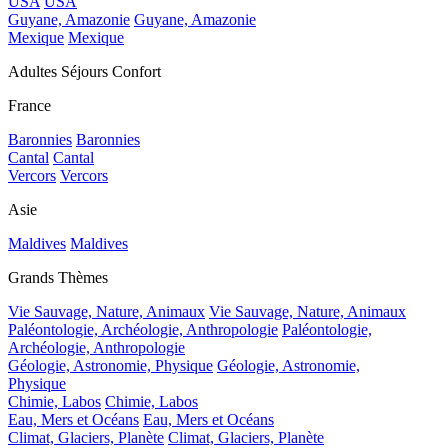
USA
USA
Guyane, Amazonie
Guyane, Amazonie
Mexique
Mexique
Adultes Séjours Confort
France
Baronnies
Baronnies
Cantal
Cantal
Vercors
Vercors
Asie
Maldives
Maldives
Grands Thèmes
Vie Sauvage, Nature, Animaux
Vie Sauvage, Nature, Animaux
Paléontologie, Archéologie, Anthropologie
Paléontologie,
Archéologie, Anthropologie
Géologie, Astronomie, Physique
Géologie, Astronomie,
Physique
Chimie, Labos
Chimie, Labos
Eau, Mers et Océans
Eau, Mers et Océans
Climat, Glaciers, Planète
Climat, Glaciers, Planète