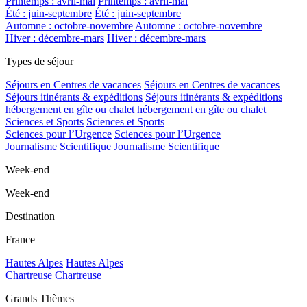
Printemps : avril-mai
Printemps : avril-mai
Été : juin-septembre
Été : juin-septembre
Automne : octobre-novembre
Automne : octobre-novembre
Hiver : décembre-mars
Hiver : décembre-mars
Types de séjour
Séjours en Centres de vacances
Séjours en Centres de vacances
Séjours itinérants & expéditions
Séjours itinérants & expéditions
hébergement en gîte ou chalet
hébergement en gîte ou chalet
Sciences et Sports
Sciences et Sports
Sciences pour l’Urgence
Sciences pour l’Urgence
Journalisme Scientifique
Journalisme Scientifique
Week-end
Week-end
Destination
France
Hautes Alpes
Hautes Alpes
Chartreuse
Chartreuse
Grands Thèmes