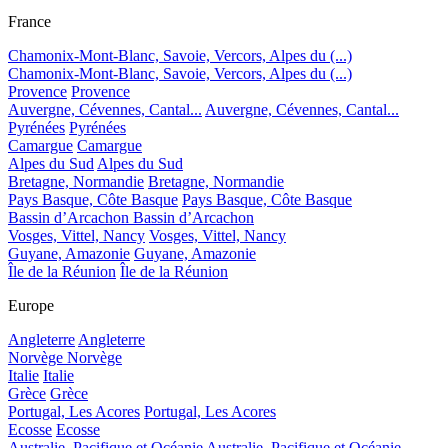
France
Chamonix-Mont-Blanc, Savoie, Vercors, Alpes du (...)
Chamonix-Mont-Blanc, Savoie, Vercors, Alpes du (...)
Provence
Provence
Auvergne, Cévennes, Cantal...
Auvergne, Cévennes, Cantal...
Pyrénées
Pyrénées
Camargue
Camargue
Alpes du Sud
Alpes du Sud
Bretagne, Normandie
Bretagne, Normandie
Pays Basque, Côte Basque
Pays Basque, Côte Basque
Bassin d’Arcachon
Bassin d’Arcachon
Vosges, Vittel, Nancy
Vosges, Vittel, Nancy
Guyane, Amazonie
Guyane, Amazonie
Île de la Réunion
Île de la Réunion
Europe
Angleterre
Angleterre
Norvège
Norvège
Italie
Italie
Grèce
Grèce
Portugal, Les Acores
Portugal, Les Acores
Ecosse
Ecosse
Australie, Pacifique et Océanie
Australie, Pacifique et Océanie