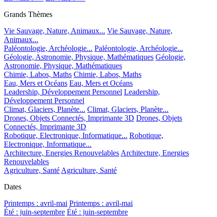
Grands Thèmes
Vie Sauvage, Nature, Animaux...
Vie Sauvage, Nature,
Animaux...
Paléontologie, Archéologie...
Paléontologie, Archéologie...
Géologie, Astronomie, Physique, Mathématiques
Géologie,
Astronomie, Physique, Mathématiques
Chimie, Labos, Maths
Chimie, Labos, Maths
Eau, Mers et Océans
Eau, Mers et Océans
Leadership, Développement Personnel
Leadership,
Développement Personnel
Climat, Glaciers, Planète...
Climat, Glaciers, Planète...
Drones, Objets Connectés, Imprimante 3D
Drones, Objets
Connectés, Imprimante 3D
Robotique, Electronique, Informatique...
Robotique,
Electronique, Informatique...
Architecture, Energies Renouvelables
Architecture, Energies
Renouvelables
Agriculture, Santé
Agriculture, Santé
Dates
Printemps : avril-mai
Printemps : avril-mai
Été : juin-septembre
Été : juin-septembre