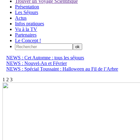
Trouver un Voyage Scientifique
Présentation
Les Séjours
Actus
Infos pratiques
Vu à la TV
Partenaires
Le Concept !
NEWS : Cet Automne : tous les séjours
NEWS : Nouvel-An et Février
NEWS : Spécial Toussaint : Halloween au Fil de l’Arbre
1
2
3