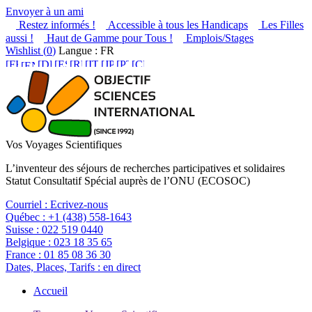
Envoyer à un ami
Restez informés !
Accessible à tous les Handicaps
Les Filles
aussi !
Haut de Gamme pour Tous !
Emplois/Stages
Wishlist (
0
)
Langue : FR
Vos Voyages Scientifiques
L’inventeur des séjours de recherches participatives et solidaires
Statut Consultatif Spécial auprès de l’ONU (ECOSOC)
Courriel :
Ecrivez-nous
Québec :
+1 (438) 558-1643
Suisse :
022 519 0440
Belgique :
023 18 35 65
France :
01 85 08 36 30
Dates, Places, Tarifs :
en direct
Accueil