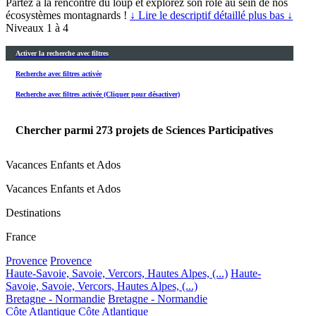
Partez à la rencontre du loup et explorez son rôle au sein de nos
écosystèmes montagnards !
↓ Lire le descriptif détaillé plus bas ↓
Niveaux 1 à 4
Activer la recherche avec filtres
Recherche avec filtres activée
Recherche avec filtres activée (Cliquer pour désactiver)
Chercher parmi
273
projets de Sciences Participatives
Vacances Enfants et Ados
Vacances Enfants et Ados
Destinations
France
Provence
Provence
Haute-Savoie, Savoie, Vercors, Hautes Alpes, (...)
Haute-
Savoie, Savoie, Vercors, Hautes Alpes, (...)
Bretagne - Normandie
Bretagne - Normandie
Côte Atlantique
Côte Atlantique