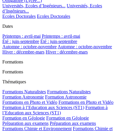
Obligatoire (Lycée...)
Universités, Ecoles d’Ingénieurs...
Universités, Ecoles
d’Ingénieurs...
Ecoles Doctorales
Ecoles Doctorales
Dates
Printemps : avril-mai
Printemps : avril-mai
Été : juin-septembre
Été : juin-septembre
Automne : octobre-novembre
Automne : octobre-novembre
Hiver : décembre-mars
Hiver : décembre-mars
Formations
Formations
Thématiques
Formations Naturalistes
Formations Naturalistes
Formation Astronomie
Formation Astronomie
Formations en Photo et Vidéo
Formations en Photo et Vidéo
Formation à l’Education aux Sciences (ST1)
Formation à
l’Education aux Sciences (ST1)
Formation en Géologie
Formation en Géologie
Préparation aux examens
Préparation aux examens
Formations Chimie et Environnement
Formations Chimie et