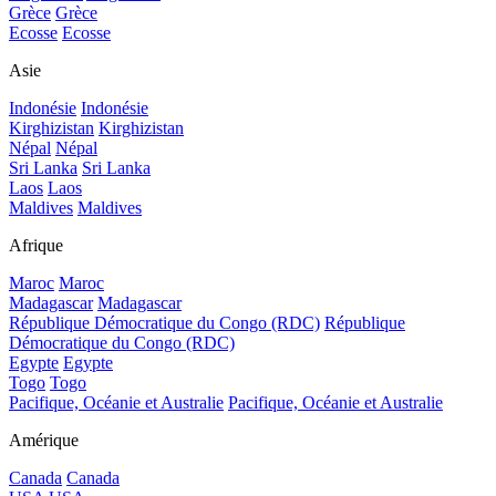
Grèce
Grèce
Ecosse
Ecosse
Asie
Indonésie
Indonésie
Kirghizistan
Kirghizistan
Népal
Népal
Sri Lanka
Sri Lanka
Laos
Laos
Maldives
Maldives
Afrique
Maroc
Maroc
Madagascar
Madagascar
République Démocratique du Congo (RDC)
République
Démocratique du Congo (RDC)
Egypte
Egypte
Togo
Togo
Pacifique, Océanie et Australie
Pacifique, Océanie et Australie
Amérique
Canada
Canada