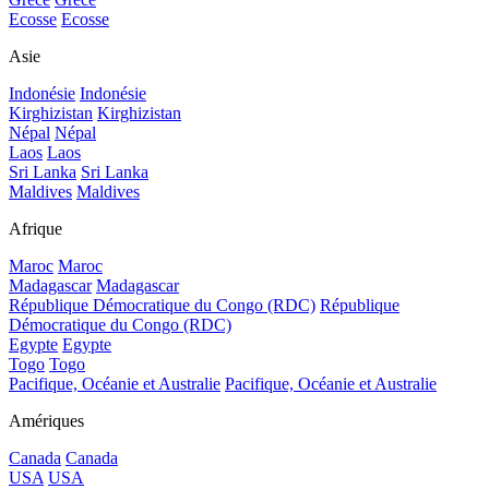
Ecosse
Ecosse
Asie
Indonésie
Indonésie
Kirghizistan
Kirghizistan
Népal
Népal
Laos
Laos
Sri Lanka
Sri Lanka
Maldives
Maldives
Afrique
Maroc
Maroc
Madagascar
Madagascar
République Démocratique du Congo (RDC)
République
Démocratique du Congo (RDC)
Egypte
Egypte
Togo
Togo
Pacifique, Océanie et Australie
Pacifique, Océanie et Australie
Amériques
Canada
Canada
USA
USA