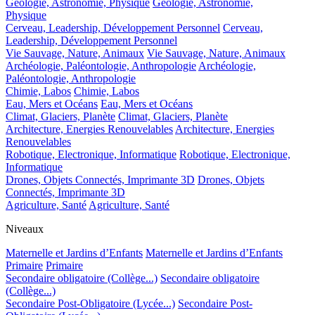
Géologie, Astronomie, Physique
Géologie, Astronomie,
Physique
Cerveau, Leadership, Développement Personnel
Cerveau,
Leadership, Développement Personnel
Vie Sauvage, Nature, Animaux
Vie Sauvage, Nature, Animaux
Archéologie, Paléontologie, Anthropologie
Archéologie,
Paléontologie, Anthropologie
Chimie, Labos
Chimie, Labos
Eau, Mers et Océans
Eau, Mers et Océans
Climat, Glaciers, Planète
Climat, Glaciers, Planète
Architecture, Energies Renouvelables
Architecture, Energies
Renouvelables
Robotique, Electronique, Informatique
Robotique, Electronique,
Informatique
Drones, Objets Connectés, Imprimante 3D
Drones, Objets
Connectés, Imprimante 3D
Agriculture, Santé
Agriculture, Santé
Niveaux
Maternelle et Jardins d’Enfants
Maternelle et Jardins d’Enfants
Primaire
Primaire
Secondaire obligatoire (Collège...)
Secondaire obligatoire
(Collège...)
Secondaire Post-Obligatoire (Lycée...)
Secondaire Post-