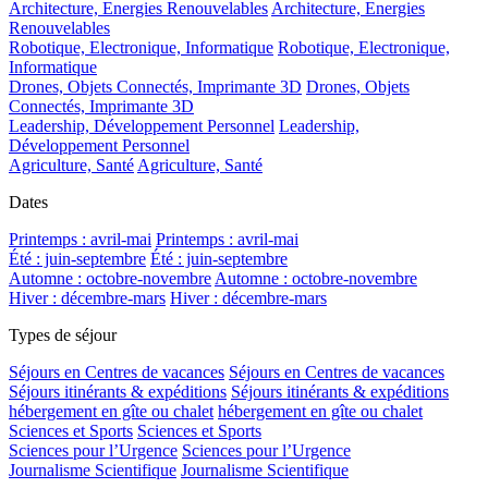
Architecture, Energies Renouvelables
Architecture, Energies
Renouvelables
Robotique, Electronique, Informatique
Robotique, Electronique,
Informatique
Drones, Objets Connectés, Imprimante 3D
Drones, Objets
Connectés, Imprimante 3D
Leadership, Développement Personnel
Leadership,
Développement Personnel
Agriculture, Santé
Agriculture, Santé
Dates
Printemps : avril-mai
Printemps : avril-mai
Été : juin-septembre
Été : juin-septembre
Automne : octobre-novembre
Automne : octobre-novembre
Hiver : décembre-mars
Hiver : décembre-mars
Types de séjour
Séjours en Centres de vacances
Séjours en Centres de vacances
Séjours itinérants & expéditions
Séjours itinérants & expéditions
hébergement en gîte ou chalet
hébergement en gîte ou chalet
Sciences et Sports
Sciences et Sports
Sciences pour l’Urgence
Sciences pour l’Urgence
Journalisme Scientifique
Journalisme Scientifique